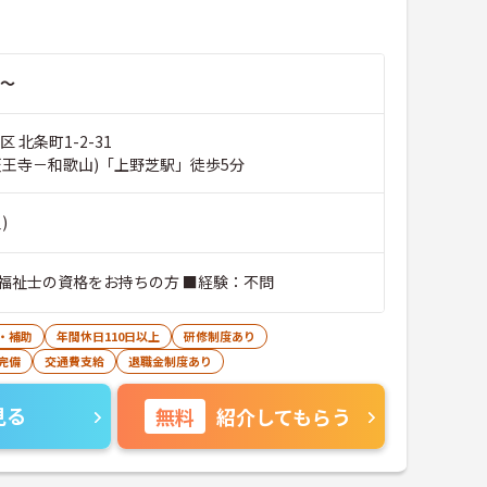
～
 北条町1-2-31
天王寺－和歌山)「上野芝駅」徒歩5分
)
福祉士の資格をお持ちの方 ■経験：不問
・補助
年間休日110日以上
研修制度あり
完備
交通費支給
退職金制度あり
見る
無料
紹介してもらう