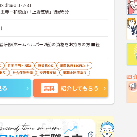
 北条町1-2-31
天王寺－和歌山)「上野芝駅」徒歩5分
)
者研修(ホームヘルパー2級)の資格をお持ちの方 ■経
K
住宅手当・補助
無資格OK
年間休日110日以上
あり
社会保険完備
交通費支給
退職金制度あり
見る
無料
紹介してもらう