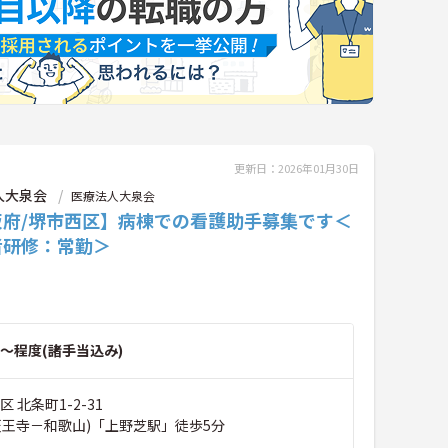
更新日：2026年01月30日
人大泉会
医療法人大泉会
阪府/堺市西区】病棟での看護助手募集です＜
者研修：常勤＞
～程度(諸手当込み)
 北条町1-2-31
天王寺－和歌山)「上野芝駅」徒歩5分