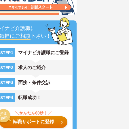
イナビ介護職に
気軽にご相談
下さい！
1
マイナビ介護職にご登録
STEP
2
求人のご紹介
STEP
3
面接・条件交渉
STEP
4
転職成功！
STEP
転職サポートに登録