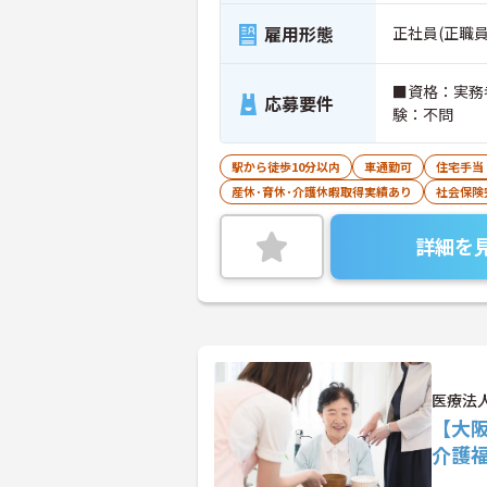
雇用形態
正社員(正職員
■資格：実務
応募要件
験：不問
駅から徒歩10分以内
車通勤可
住宅手当
産休･育休･介護休暇取得実績あり
社会保険
詳細を
医療法
【大
介護