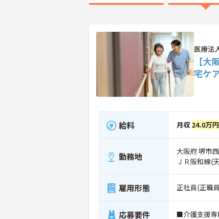
医療法
【大
宅ケ
給料
月収
24.0万
大阪府 堺市西
勤務地
ＪＲ阪和線(
雇用形態
正社員(正職員
応募要件
■介護支援専