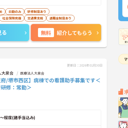
め
日勤のみ
研修制度あり
社会保険完備
交通費支給
退職金制度あり
見る
無料
紹介してもらう
更新日：2026年01月30日
人大泉会
医療法人大泉会
阪府/堺市西区】病棟での看護助手募集です＜
者研修：常勤＞
～程度(諸手当込み)