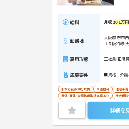
給料
月収
20.1万円
大阪府 堺市西区
勤務地
ＪＲ阪和線(
雇用形態
正社員(正職員
応募要件
■資格：介護
駅から徒歩10分以内
車通勤可
住宅手当
産休･育休･介護休暇取得実績あり
社会保険
詳細を