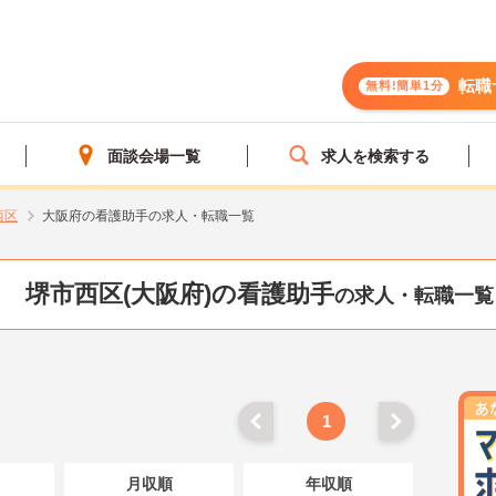
転職
無料!簡単1分
面談会場一覧
求人を検索する
西区
大阪府の看護助手の求人・転職一覧
堺市西区(大阪府)の看護助手
の求人・転職一覧
1
月収順
年収順