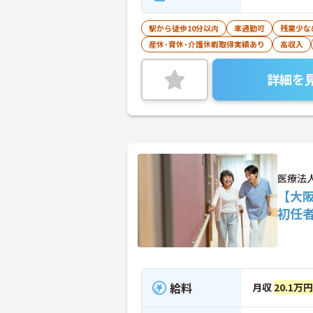
駅から徒歩10分以内
車通勤可
残業少な
産休･育休･介護休暇取得実績あり
高収入
詳細を
医療法
【大
初任
給料
月収
20.1万円