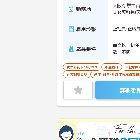
大阪府 堺市西区
勤務地
ＪＲ阪和線(
雇用形態
正社員(正職員
■資格：初任
応募要件
験：不問
駅から徒歩10分以内
車通勤可
未経験O
研修制度あり
産休･育休･介護休暇取得実績
詳細を