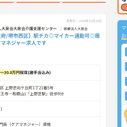
更新日：2026年01月30日
マ
人大泉会大泉会介護支援センター
医療法人大泉会
阪府/堺市西区】駅チカ◎マイカー通勤可◎居
お
アマネジャー求人です
円～30.0万円
程度(諸手当込み)
区 上野芝向ケ丘町1丁21番5号
天王寺－和歌山)「上野芝駅」徒歩9分
)
門員（ケアマネジャー）資格