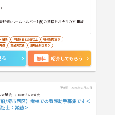
)
者研修(ホームヘルパー1級)の資格をお持ちの方 ■経
・補助
年間休日110日以上
研修制度あり
完備
交通費支給
退職金制度あり
見る
無料
紹介してもらう
更新日：2026年01月30日
人大泉会
医療法人大泉会
阪府/堺市西区】病棟での看護助手募集です＜
福祉士：常勤＞