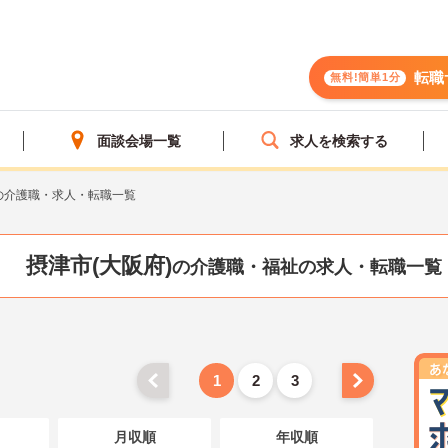
転職
無料!簡単1分
面談会場一覧
求人を検索する
の介護職・求人・転職一覧
摂津市(大阪府)
の介護職・福祉の求人・転職一覧
1
2
3
月収順
年収順