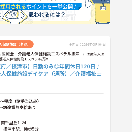
人保健施設（老健）
更新日：2026年08月04日
人医誠会 介護老人保健施設エスペラル摂津
医療法人医
護老人保健施設エスペラル摂津
阪府／摂津市】日勤のみ◎年間休日120日♪
老人保健施設デイケア（通所）／介護福祉士
～程度（諸手当込み）
～別途賞与支給あり
 南千里丘1-24
「摂津市駅」徒歩5分