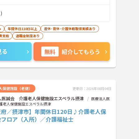
)
み
年間休日110日以上
産休･育休･介護休暇取得実績あり
費支給
退職金制度あり
見る
無料
紹介してもらう
人保健施設（老健）
更新日：2026年08月04日
人医誠会 介護老人保健施設エスペラル摂津
医療法人医
護老人保健施設エスペラル摂津
阪府／摂津市】年間休日120日♪介護老人保
設フロア（入所）／介護福祉士