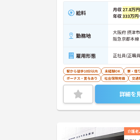
月収
27.8万円
給料
年収
333万円
大阪府 摂津市
勤務地
阪急京都本線
雇用形態
正社員(正職員
駅から徒歩10分以内
未経験OK
寮・借
ボーナス・賞与あり
社会保険完備
交通
詳細を
介護老