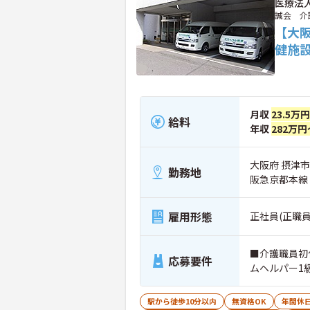
医療法
誠会 介
【大
健施
月収
23.5万
給料
年収
282万円
大阪府 摂津市
勤務地
阪急京都本線
雇用形態
正社員(正職員
■介護職員初
応募要件
ムヘルパー1
駅から徒歩10分以内
無資格OK
年間休日