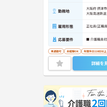
大阪府 摂津市
勤務地
大阪高速鉄道
雇用形態
正社員(正職員
応募要件
■ 介護職員
車通勤可
未経験OK
年間休日110日以上
詳細を