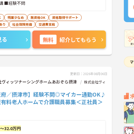
講 ■経験不問
K
残業少なめ
無資格OK
資格取得サポート
あり
社会保険完備
交通費支給
見る
無料
紹介してもらう
更新日：2026年08月06日
社ヴィッツナーシングホームあおぞら摂津
株式会社ヴィ
阪府／摂津市】経験不問◎マイカー通勤OK♪
型有料老人ホームで介護職員募集＜正社員＞
円～32.0万円