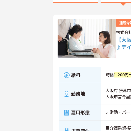
通所介
株式会
【大
♪デ
給料
時給
1,200円
大阪府 摂津市 
勤務地
大阪市営今里
雇用形態
非常勤・パー
■介護系資格