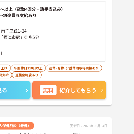
～以上（夜勤4回分・諸手当込み）
～別途賞与支給あり
 南千里丘1-24
「摂津市駅」徒歩5分
)
り上げ
年間休日110日以上
産休･育休･介護休暇取得実績あり
費支給
退職金制度あり
見る
無料
紹介してもらう
人保健施設（老健）
更新日：2026年08月04日