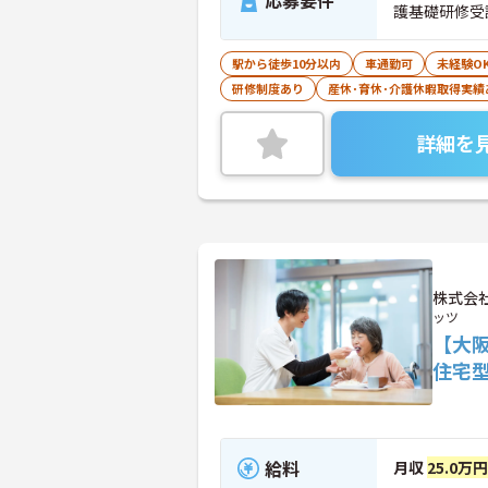
応募要件
護基礎研修受
駅から徒歩10分以内
車通勤可
未経験O
研修制度あり
産休･育休･介護休暇取得実績
詳細を
株式会
ッツ
【大
住宅
給料
月収
25.0万