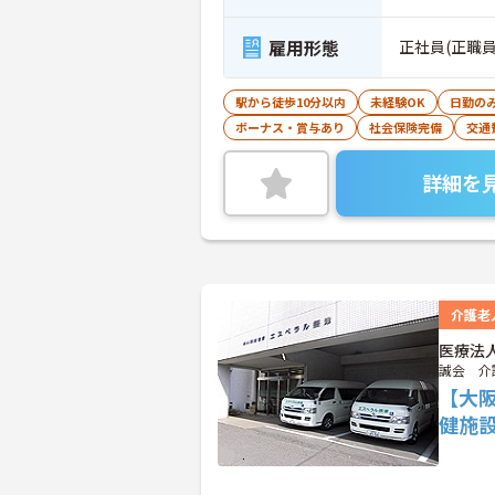
雇用形態
正社員(正職員
駅から徒歩10分以内
未経験OK
日勤の
ボーナス・賞与あり
社会保険完備
交通
詳細を
介護老
医療法
誠会 介
【大
健施