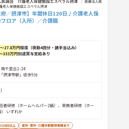
人医誠会 介護老人保健施設エスペラル摂津
医療法人医
護老人保健施設エスペラル摂津
阪府／摂津市】年間休日120日♪介護老人保
設フロア（入所）／介護職
円～27.8万円
程度（夜勤4回分・諸手当込み）
～333万円
別途賞与支給あり
 南千里丘1-24
「摂津市駅」徒歩5分
)
任者研修（ホームヘルパー2級）、実務者研修（ホー
級） いずれか
110日以上
産休･育休･介護休暇取得実績あり