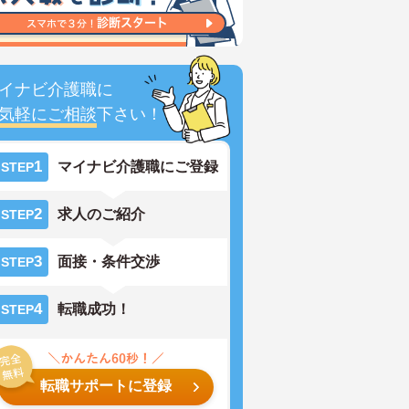
イナビ介護職に
気軽にご相談
下さい！
1
マイナビ介護職にご登録
STEP
2
求人のご紹介
STEP
3
面接・条件交渉
STEP
4
転職成功！
STEP
転職サポートに登録