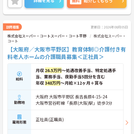
詳細を見る
無料
紹介してもらう
訪問看護
更新日：2026年08月05日
株式会社スーパー・コートスーパー・コート平野
株式会社スーパー・
コート
【大阪府／大阪市平野区】教育体制◎介護付き有
料老人ホームの介護職員募集＜正社員＞
月収
26.5万円
～処遇改善手当、特定処遇手
当、業務手当、夜勤手当5回分を含む
給料
年収
348万円
～月給×12ヶ月＋賞与
大阪府 大阪市平野区 長吉長原4-15-24
勤務地
大阪市営谷町線「長原(大阪)駅」徒歩3分
正社員(正職員)
雇用形態