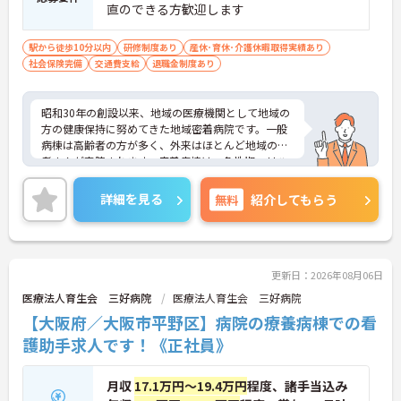
直のできる方歓迎します
駅から徒歩10分以内
研修制度あり
産休･育休･介護休暇取得実績あり
社会保険完備
交通費支給
退職金制度あり
昭和30年の創設以来、地域の医療機関として地域の
方の健康保持に努めてきた地域密着病院です。一般
病棟は高齢者の方が多く、外来はほとんど地域の患
者さんが来院されます。療養病棟は、急性期、リハ
ビリ期の治療・訓練を終えられた患者様が、安心し
て療養生活を送れるよう、家族の心を持って「心の
詳細を見る
無料
紹介してもらう
通う医療・介護」を目指しています。
更新日：2026年08月06日
医療法人育生会 三好病院
医療法人育生会 三好病院
【大阪府／大阪市平野区】病院の療養病棟での看
護助手求人です！《正社員》
月収
17.1万円～19.4万円
程度、諸手当込み