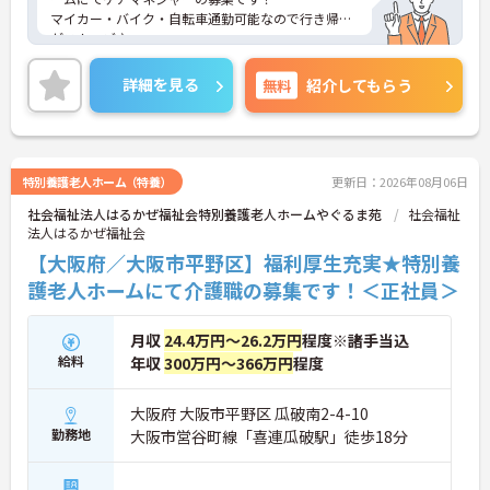
マイカー・バイク・自転車通勤可能なので行き帰り
がスムーズ♪
育児休暇制度や、その他福利厚生も整っております
ので安心して就業していただけます★
詳細を見る
無料
紹介してもらう
ご興味のある方は、マイナビ介護職までお問い合わ
せください。
特別養護老人ホーム（特養）
更新日：2026年08月06日
社会福祉法人はるかぜ福祉会特別養護老人ホームやぐるま苑
社会福祉
法人はるかぜ福祉会
【大阪府／大阪市平野区】福利厚生充実★特別養
護老人ホームにて介護職の募集です！＜正社員＞
月収
24.4万円～26.2万円
程度※諸手当込
給料
年収
300万円～366万円
程度
大阪府 大阪市平野区 瓜破南2-4-10
勤務地
大阪市営谷町線「喜連瓜破駅」徒歩18分