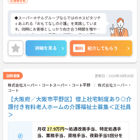
交通費支給
◆スーパーホテルグループならではのホスピタリテ
ィあふれる「おもてなしの介護」を実践していま
す。同時にお客様としっかり向き合う時間を増やす
ため、タブレットを活用した記録システムを導入し
て業務の効率化も進めています。お客様一人ひとり
の人生に深く寄り添えるやりがいのあるお仕事で
詳細を見る
無料
紹介してもらう
す。
◆部署や施設を超えてスタッフ同士で「ありがと
う」のバッジを送り合える「サンクスバッジ」制度
があります。社内全体で毎月1万5000以上のバッジ
が行き交うほど活発で、日々の感謝を大切にする文
訪問看護
更新日：2026年08月06日
化が根付いています。風通しが良く親身になってく
株式会社スーパー・コートスーパー・コート平野
株式会社スーパー・
れる仲間が多いので、壁にぶつかっても安心して相
コート
談できるあたたかい雰囲気です。
◆プロの介護集団を目指す独自の介護技術認定制度
【大阪府／大阪市平野区】借上社宅制度あり◎介
「ケアマイスター」あり！また半年に1回「目標管
護付き有料老人ホームの介護福祉士募集＜正社員
理シート」を作成し、月に1回上司と面談を行うこ
＞
とで、自身の成長をしっかり実感しながら働けま
す。
月収
27.9万円
～処遇改善手当、特定処遇手
当、業務手当、資格手当、夜勤手当5回分を