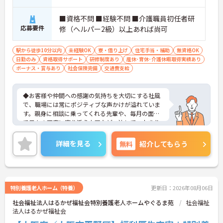
■資格不問 ■経験不問 ■介護職員初任者研
応募要件
修（ヘルパー2級）以上あれば尚可
駅から徒歩10分以内
未経験OK
寮・借り上げ
住宅手当・補助
無資格OK
日勤のみ
資格取得サポート
研修制度あり
産休･育休･介護休暇取得実績あり
ボーナス・賞与あり
社会保険完備
交通費支給
◆お客様や仲間への感謝の気持ちを大切にする社風
で、職場には常にポジティブな声かけが溢れていま
す。親身に相談に乗ってくれる先輩や、毎月の面談
で日々の不安に寄り添う上司など、決して一人きり
にさせないフォロー体制が万全。心理的安全性が高
く、中途入社でも自然と馴染める職場です。
詳細を見る
無料
紹介してもらう
◆無資格からでもプロフェッショナルを目指せる
「資格取得支援制度」を完備しています。初任者研
修から国家資格である介護福祉士まで、現場での実
務経験を積みながら、会社からのバックアップを受
けて資格取得に挑戦できます。
特別養護老人ホーム（特養）
更新日：2026年08月06日
◆法人独自の介護技術認定制度「ケアマイスター」
社会福祉法人はるかぜ福祉会特別養護老人ホームやぐるま苑
社会福祉
により、身につけたスキルを5段階でしっかり評価
法人はるかぜ福祉会
し手当で還元。さらに「目標管理シート」を用いた
月1回の上司との面談があり、一人ひとりの不安や