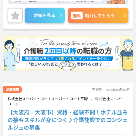
業施設、病院やオフィスビルなど、異業種での清
掃・クリーニング経験がある方もスキルを存分に活
かしてご活躍いただけます。
詳細を見る
無料
紹介してもらう
◆安定の正社員雇用で、賞与年2回や最大5万円の通
勤手当、食事補助など待遇面がしっかり整っていま
す。入社後の丁寧なOJT研修に加え、資格取得支援
制度も完備されているため、働きながら確かなステ
ップアップを目指せる環境です。
訪問看護
更新日：2026年08月06日
株式会社スーパー・コートスーパー・コート平野
株式会社スーパー・
コート
【大阪府／大阪市】資格・経験不問！ホテル並み
の接客スキルが身につく♪介護施設でのコンシェ
ルジュの募集