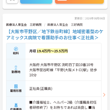
更新日：2026年08月06日
医療法人育生会 三好病院
医療法人育生会 三好病院
【大阪市平野区／地下鉄谷町線】地域密着型のケ
アミックス病院で看護助手のお仕事＜正社員＞
月収
19.4万円～25.5万円
給料
大阪府 大阪市平野区 流町四丁目10番10号
大阪市営谷町線「平野(大阪メトロ)駅」徒歩
勤務地
10分
正社員(正職員)
雇用形態
■介護福祉士、ヘルパー2級（介護職員初任
者研修終了）をお持ちであれば尚良し ■当
応募要件