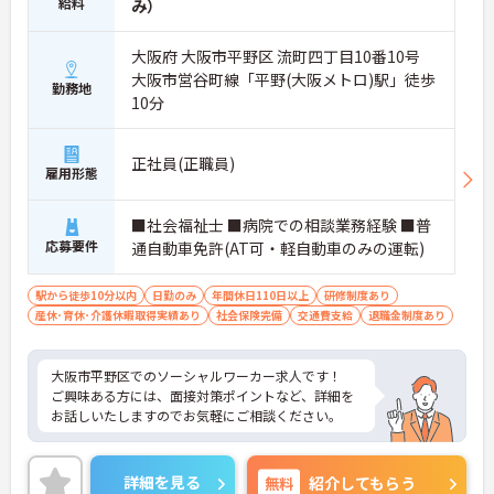
給料
み）
大阪府 大阪市平野区 流町四丁目10番10号
大阪市営谷町線「平野(大阪メトロ)駅」徒歩
勤務地
10分
正社員(正職員)
雇用形態
■社会福祉士 ■病院での相談業務経験 ■普
応募要件
通自動車免許(AT可・軽自動車のみの運転)
駅から徒歩10分以内
日勤のみ
年間休日110日以上
研修制度あり
産休･育休･介護休暇取得実績あり
社会保険完備
交通費支給
退職金制度あり
大阪市平野区でのソーシャルワーカー求人です！
ご興味ある方には、面接対策ポイントなど、詳細を
お話しいたしますのでお気軽にご相談ください。
詳細を見る
無料
紹介してもらう