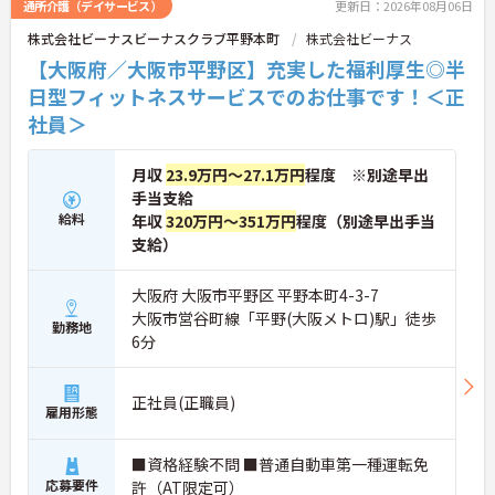
通所介護（デイサービス）
更新日：2026年08月06日
株式会社ビーナスビーナスクラブ平野本町
株式会社ビーナス
【大阪府／大阪市平野区】充実した福利厚生◎半
日型フィットネスサービスでのお仕事です！＜正
社員＞
月収
23.9万円～27.1万円
程度 ※別途早出
手当支給
給料
年収
320万円～351万円
程度（別途早出手当
支給）
大阪府 大阪市平野区 平野本町4-3-7
大阪市営谷町線「平野(大阪メトロ)駅」徒歩
勤務地
6分
正社員(正職員)
雇用形態
■資格経験不問 ■普通自動車第一種運転免
応募要件
許（AT限定可）