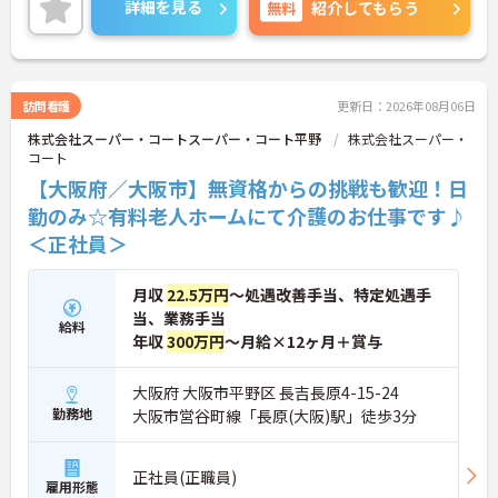
詳細を見る
無料
紹介してもらう
スバッジ」という素敵な制度を導入しています。ス
マホやパソコンから、部署や施設を超えた仲間に
「ありがとう」のバッジを送り合う仕組みで、毎月
1万5000以上もの感謝が行き交っています！どんな
些細なことでも感謝を伝え合い、認め合えるため、
訪問看護
更新日：2026年08月06日
風通しが良くとてもあたたかい雰囲気の職場です。
株式会社スーパー・コートスーパー・コート平野
株式会社スーパー・
また、「もっとこうしたら良くなるかも！」という
コート
現場の小さなアイデアを大切にしており、入社1日
目から誰でもいくつでも提案できる「フジキャタ提
【大阪府／大阪市】無資格からの挑戦も歓迎！日
案」制度があり、毎月役員がすべての提案に目を通
勤のみ☆有料老人ホームにて介護のお仕事です♪
します。自分の気づきが実際のサービス向上につな
＜正社員＞
がるため、やりがいを持って仕事に取り組めます。
月収
22.5万円
～処遇改善手当、特定処遇手
当、業務手当
給料
年収
300万円
～月給×12ヶ月＋賞与
大阪府 大阪市平野区 長吉長原4-15-24
勤務地
大阪市営谷町線「長原(大阪)駅」徒歩3分
正社員(正職員)
雇用形態