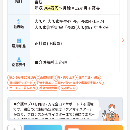
給料
含む
年収
364万円
～月給×12ヶ月＋賞与
大阪府 大阪市平野区 長吉長原4-15-24
勤務地
大阪市営谷町線「長原(大阪)駅」徒歩3分
正社員(正職員)
雇用形態
■介護福祉士必須
応募要件
駅から徒歩10分以内
未経験OK
寮・借り上げ
住宅手当・補助
資格取得サポート
研修制度あり
産休･育休･介護休暇取得実績あり
ボーナス・賞与あり
社会保険完備
交通費支給
◆介護のプロを目指す方を全力でサポートする環境
です。独自の介護技術認定制度「ケアマイスター」
があり、ブロンズからマイスターまで5段階であな
たの技術を評価。合格すると認定証と手当が支給さ
れます。
◆スタッフ同士の繋がりを大切にするため「サンク