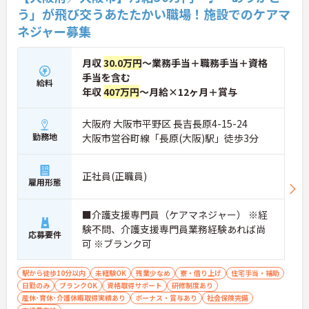
う」が飛び交うあたたかい職場！施設でのケアマ
ネジャー募集
月収
30.0万円
～業務手当＋職務手当＋資格
手当を含む
給料
年収
407万円
～月給×12ヶ月＋賞与
大阪府 大阪市平野区 長吉長原4-15-24
勤務地
大阪市営谷町線「長原(大阪)駅」徒歩3分
正社員(正職員)
雇用形態
■介護支援専門員（ケアマネジャー） ※経
験不問、介護支援専門員業務経験あれば尚
応募要件
可 ※ブランク可
駅から徒歩10分以内
未経験OK
残業少なめ
寮・借り上げ
住宅手当・補助
日勤のみ
ブランクOK
資格取得サポート
研修制度あり
産休･育休･介護休暇取得実績あり
ボーナス・賞与あり
社会保険完備