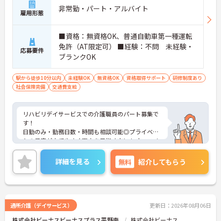
非常勤・パート・アルバイト
雇用形態
■資格：無資格OK、普通自動車第一種運転
免許（AT限定可） ■経験：不問 未経験・
応募要件
ブランクOK
駅から徒歩10分以内
未経験OK
無資格OK
資格取得サポート
研修制度あり
社会保険完備
交通費支給
リハビリデイサービスでの介護職員のパート募集で
す！
日勤のみ・勤務日数・時間も相談可能◎プライベー
トの予定が立てやすく両立を目指す方にもオススメ
です。
無資格の方・未経験・ブランクのある方でもしっか
詳細を見る
無料
紹介してもらう
り研修サポートあり安心して勤務開始が可能です。
ご興味がある方は、ご面接のポイントをお伝えしま
すので、お気軽にお問い合わせください。
通所介護（デイサービス）
更新日：2026年08月06日
株式会社ビーナスビーナスプラス平野南
株式会社ビーナス