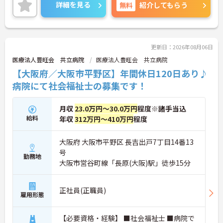
詳細を見る
無料
紹介してもらう
更新日：2026年08月06日
医療法人豊旺会 共立病院
医療法人豊旺会 共立病院
【大阪府／大阪市平野区】年間休日120日あり♪
病院にて社会福祉士の募集です！
月収
23.0万円～30.0万円
程度※諸手当込
給料
年収
312万円～410万円
程度
大阪府 大阪市平野区 長吉出戸7丁目14番13
号
勤務地
大阪市営谷町線「長原(大阪)駅」徒歩15分
正社員(正職員)
雇用形態
【必要資格・経験】 ■社会福祉士 ■病院で