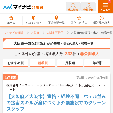
0
0
求人検索
会員登録
メニュー
ホーム
初めての方へ
面談会場一覧
保存した求人
最近見た求人
マイナビ介護職
大阪府
大阪市平野区
大阪府の介護職・求人・転職一覧
大阪市平野区(大阪府)
の介護職・福祉の求人・転職一覧
333
この条件の介護・福祉求人数
非公開求人
件 ＋
おすすめ順
新着順
月収順
年収順
訪問看護
更新日：2026年08月06日
株式会社スーパー・コートスーパー・コート平野
株式会社スーパー・
コート
【大阪府／大阪市】資格・経験不問！ホテル並み
の接客スキルが身につく♪介護施設でのクリーン
スタッフ