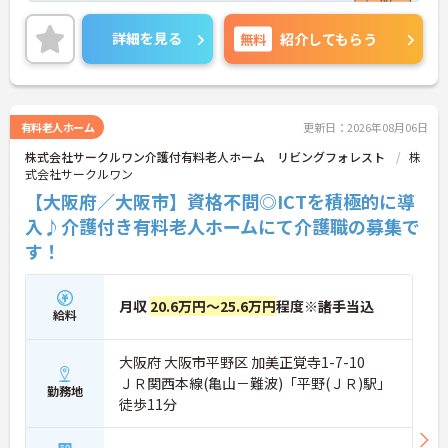
で医療・介護業界に携わりたい方にも安心のサポー
ト体制です。
詳細を見る
無料
紹介してもらう
◆受付やご家族の案内といった基本業務にとどまら
ず、ご入居者様向けのイベント企画・運営や、写
真・動画を使ったSNSの更新などもお任せします。
あなたのアイデアで施設を盛り上げ、たくさんの笑
顔を引き出せるお仕事です
有料老人ホーム
更新日：2026年08月06日
◆「接客・接遇手当（最大月3万円）」や「ケアマ
株式会社サークルワン介護付有料老人ホーム リビングフォレスト
株
イスター手当（最大月2万円）」のほか、資格取得
式会社サークルワン
支援制度も完備。働きながら確かなキャリアと収入
アップを目指せる環境が整っています。
【大阪府／大阪市】資格不問◎ICTを積極的に導
入♪介護付き有料老人ホームにて介護職の募集で
す！
月収
20.6万円～25.6万円
程度※諸手当込
給料
大阪府 大阪市平野区 加美正覚寺1-7-10
ＪＲ関西本線(亀山－難波)「平野(ＪＲ)駅」
勤務地
徒歩11分