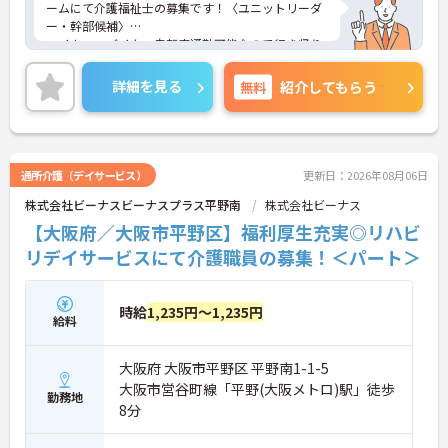
ームにて介護福祉士の募集です！〈ユニットリーダ
ー・幹部候補〉
マイカー・バイク・自転車通勤可能なので行き帰り
がスムーズ♪
育児休暇制度や、その他福利厚生も整っております
詳細を見る
無料
紹介してもらう
ので安心して就業していただけます★
ご興味のある方は、マイナビ介護職までお問い合わ
せください。
通所介護（デイサービス）
更新日：2026年08月06日
株式会社ビーナスビーナスプラス平野南
株式会社ビーナス
【大阪府／大阪市平野区】福利厚生充実◎リハビ
リデイサービスにて介護職員の募集！＜パート＞
時給
1,235円～1,235円
給料
大阪府 大阪市平野区 平野南1-1-5
大阪市営谷町線「平野(大阪メトロ)駅」徒歩
勤務地
8分