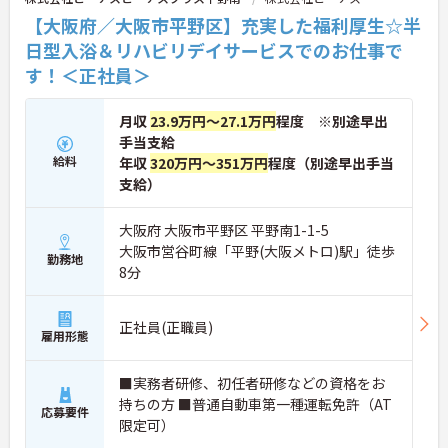
【大阪府／大阪市平野区】充実した福利厚生☆半
日型入浴＆リハビリデイサービスでのお仕事で
す！＜正社員＞
月収
23.9万円～27.1万円
程度 ※別途早出
手当支給
給料
年収
320万円～351万円
程度（別途早出手当
支給）
大阪府 大阪市平野区 平野南1-1-5
大阪市営谷町線「平野(大阪メトロ)駅」徒歩
勤務地
8分
正社員(正職員)
雇用形態
■実務者研修、初任者研修などの資格をお
持ちの方 ■普通自動車第一種運転免許（AT
応募要件
限定可）