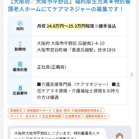
【大阪府／大阪市平野区】福利厚生充実★特別養
目標に寄り添う手厚いフォロー体制が整っていま
護老人ホームにてケアマネジャーの募集です！
す。
月収
24.0万円～25.2万円
程度※諸手当込
給料
大阪府 大阪市平野区 瓜破南2-4-10
勤務地
大阪市営谷町線「喜連瓜破駅」徒歩18分
正社員(正職員)
雇用形態
■介護支援専門員（ケアマネジャー） ■主
任ケアマネ資格・介護福祉士資格をお持ち
応募要件
の方は優遇
車通勤可
資格取得サポート
産休･育休･介護休暇取得実績あり
ボーナス・賞与あり
社会保険完備
交通費支給
退職金制度あり
大阪府大阪市平野区にございます、特別養護老人ホ
ームにてケアマネジャーの募集です！