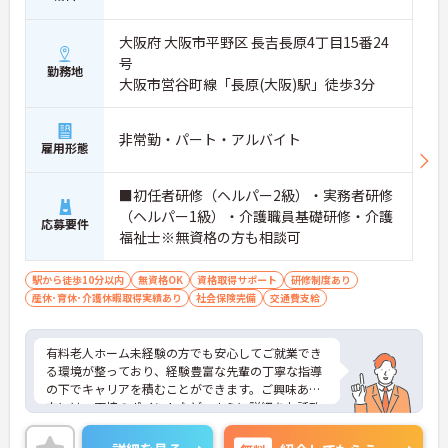
大阪府 大阪市平野区 長吉長原4丁目15番24
号
勤務地
大阪市営谷町線「長原(大阪)駅」徒歩3分
非常勤・パート・アルバイト
雇用形態
■初任者研修（ヘルパー2級）・実務者研修
（ヘルパー1級）・介護職員基礎研修・介護
応募要件
福祉士※無資格の方も相談可
駅から徒歩10分以内
無資格OK
資格取得サポート
研修制度あり
産休･育休･介護休暇取得実績あり
社会保険完備
交通費支給
有料老人ホーム未経験の方でも安心してご就業でき
る環境が整っており、経験豊富な先輩の丁寧な指導
の下でキャリアを積むことができます。ご興味ある
方には、面接のポイントなど、さらに詳細をお話致
しますのでお気軽にご相談ください。