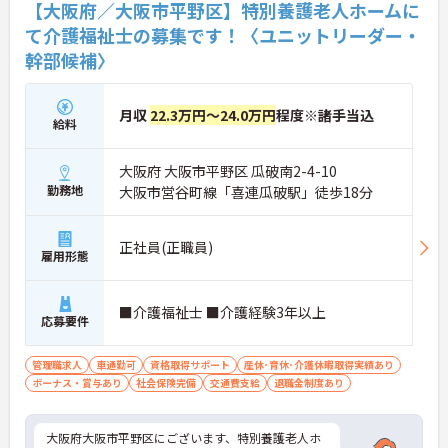
【大阪府／大阪市平野区】特別養護老人ホームに
て介護福祉士の募集です！〈ユニットリーダー・
幹部候補〉
月収
22.3万円～24.0万円
程度※諸手当込
給料
大阪府 大阪市平野区 瓜破南2-4-10
勤務地
大阪市営谷町線「喜連瓜破駅」徒歩18分
正社員(正職員)
雇用形態
■介護福祉士 ■介護経験3年以上
応募要件
管理職求人
車通勤可
資格取得サポート
産休･育休･介護休暇取得実績あり
ボーナス・賞与あり
社会保険完備
交通費支給
退職金制度あり
大阪府大阪市平野区にございます、特別養護老人ホ