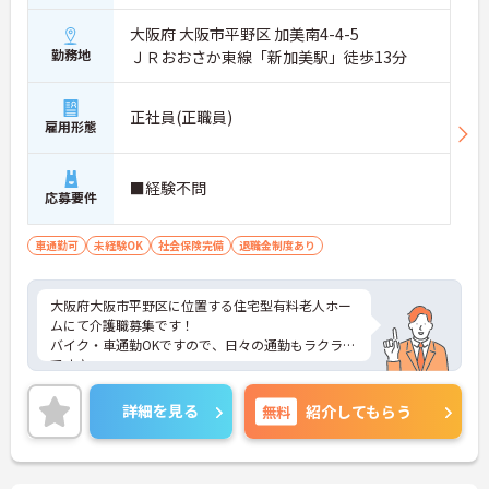
大阪府 大阪市平野区 加美南4-4-5
勤務地
ＪＲおおさか東線「新加美駅」徒歩13分
正社員(正職員)
雇用形態
■経験不問
応募要件
車通勤可
未経験OK
社会保険完備
退職金制度あり
大阪府大阪市平野区に位置する住宅型有料老人ホー
ムにて介護職募集です！
バイク・車通勤OKですので、日々の通勤もラクラク
です♪
ご興味がございましたら、さらに詳細をお伝えいた
しますのでお気軽にお問い合わせください！
詳細を見る
無料
紹介してもらう