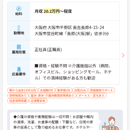
月収
20.2万円
～程度
給料
大阪府 大阪市平野区 長吉長原4-15-24
勤務地
大阪市営谷町線「長原(大阪)駅」徒歩3分
正社員(正職員)
雇用形態
■資格・経験不問 ※介護施設以外（病院、
オフィスビル、ショッピングモール、ホテ
応募要件
ル）での清掃経験がある方も歓迎
駅から徒歩10分以内
未経験OK
無資格OK
日勤のみ
資格取得サポート
研修制度あり
産休･育休･介護休暇取得実績あり
ボーナス・賞与あり
社会保険完備
交通費支給
◆介護の資格や業務経験は一切不問！お部屋や館内
の清掃、洗濯、お食事の配膳・下膳など、日常の家
事の延長として取り組めるお仕事です。ホテルや商