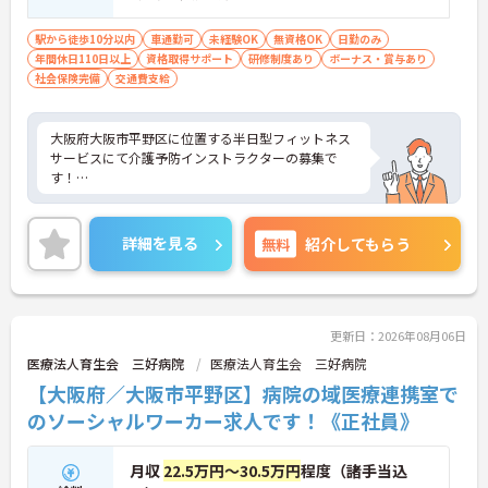
駅から徒歩10分以内
車通勤可
未経験OK
無資格OK
日勤のみ
年間休日110日以上
資格取得サポート
研修制度あり
ボーナス・賞与あり
社会保険完備
交通費支給
大阪府大阪市平野区に位置する半日型フィットネス
サービスにて介護予防インストラクターの募集で
す！
早出手当や資格手当なども充実しており、資格取得
を目指すなどモチベーションにもつながります。
詳細を見る
無料
紹介してもらう
ご興味ある方には、面接対策ポイントなど、さらに
詳細をお話しいたしますのでお気軽にご相談くださ
い！
更新日：2026年08月06日
医療法人育生会 三好病院
医療法人育生会 三好病院
【大阪府／大阪市平野区】病院の域医療連携室で
のソーシャルワーカー求人です！《正社員》
月収
22.5万円～30.5万円
程度（諸手当込