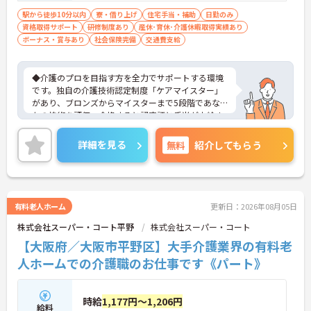
駅から徒歩10分以内
寮・借り上げ
住宅手当・補助
日勤のみ
資格取得サポート
研修制度あり
産休･育休･介護休暇取得実績あり
ボーナス・賞与あり
社会保険完備
交通費支給
◆介護のプロを目指す方を全力でサポートする環境
です。独自の介護技術認定制度「ケアマイスター」
があり、ブロンズからマイスターまで5段階であな
たの技術を評価。合格すると認定証と手当が支給さ
れます。
◆スタッフ同士の繋がりを大切にするため「サンク
詳細を見る
無料
紹介してもらう
スバッジ」という素敵な制度を導入しています。ス
マホやパソコンから、部署や施設を超えた仲間に
「ありがとう」のバッジを送り合う仕組みで、毎月
1万5000以上もの感謝が行き交っています！どんな
些細なことでも感謝を伝え合い、認め合えるため、
有料老人ホーム
更新日：2026年08月05日
風通しが良くとてもあたたかい雰囲気の職場です。
株式会社スーパー・コート平野
株式会社スーパー・コート
また、「もっとこうしたら良くなるかも！」という
現場の小さなアイデアを大切にしており、入社1日
【大阪府／大阪市平野区】大手介護業界の有料老
目から誰でもいくつでも提案できる「フジキャタ提
人ホームでの介護職のお仕事です《パート》
案」制度があり、毎月役員がすべての提案に目を通
します。自分の気づきが実際のサービス向上につな
がるため、やりがいを持って仕事に取り組めます。
時給
1,177円～1,206円
給料