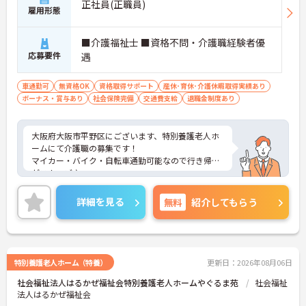
正社員(正職員)
雇用形態
■介護福祉士 ■資格不問・介護職経験者優
応募要件
遇
車通勤可
無資格OK
資格取得サポート
産休･育休･介護休暇取得実績あり
ボーナス・賞与あり
社会保険完備
交通費支給
退職金制度あり
大阪府大阪市平野区にございます、特別養護老人ホ
ームにて介護職の募集です！
マイカー・バイク・自転車通勤可能なので行き帰り
がスムーズ♪
育児休暇制度や、その他福利厚生も整っております
ので安心して就業していただけます★
詳細を見る
無料
紹介してもらう
ご興味のある方は、マイナビ介護職までお問い合わ
せください。
特別養護老人ホーム（特養）
更新日：2026年08月06日
社会福祉法人はるかぜ福祉会特別養護老人ホームやぐるま苑
社会福祉
法人はるかぜ福祉会