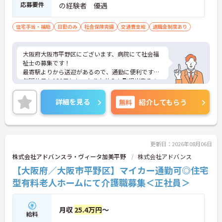
応募要件
の経験者 優遇
住宅手当・補助
日勤のみ
社会保険完備
交通費支給
退職金制度あり
大阪府大阪市平野区にございます、病院にて社会福
祉士の募集です！
最寄駅よりから送迎があるので、通勤に便利です♪
年間休日も120日としっかりお休みも取得出来るの
で、ワークライフバランスを大切にしたい方にオス
スメです★
詳細を見る
無料
紹介してもらう
また、育児休暇制度がありますので、ライフステー
ジに応じて長くお仕事を続けていくことができます
◎
ご興味のある方は、マイナビ介護職までお問い合わ
せください。
更新日：2026年08月06日
株式会社アドバンスラ・ヴィータ加美平野
株式会社アドバンス
【大阪府／大阪市平野区】マイカー通勤可◎住宅
型有料老人ホームにて介護職募集＜正社員＞
月収
25.4万円
～
給料