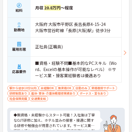
月収
20.8万円
～程度
給料
大阪府 大阪市平野区 長吉長原4-15-24
勤務地
大阪市営谷町線「長原(大阪)駅」徒歩3分
正社員(正職員)
雇用形態
■資格・経験不問■基本的なPCスキル（Wo
rd、Excelの基本操作が可能なレベル） ※サ
応募要件
ービス業・接客業経験者は優遇あり
駅から徒歩10分以内
未経験OK
無資格OK
日勤のみ
資格取得サポート
研修制度あり
産休･育休･介護休暇取得実績あり
ボーナス・賞与あり
社会保険完備
交通費支給
◆無資格・未経験からスタート可能！入社後は丁寧
なOJT研修に加え、ホテル並みの接客・接遇に関す
る研修や勉強会が用意されています。サービス業の
経験を活かしたい方はもちろん、現場業務以外の形