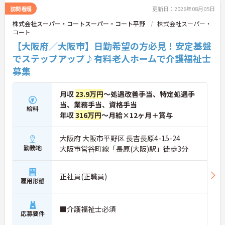
訪問看護
更新日：2026年08月05日
株式会社スーパー・コートスーパー・コート平野
株式会社スーパー・
コート
【大阪府／大阪市】日勤希望の方必見！安定基盤
でステップアップ♪有料老人ホームで介護福祉士
募集
月収
23.9万円
～処遇改善手当、特定処遇手
当、業務手当、資格手当
給料
年収
316万円
～月給×12ヶ月＋賞与
大阪府 大阪市平野区 長吉長原4-15-24
勤務地
大阪市営谷町線「長原(大阪)駅」徒歩3分
正社員(正職員)
雇用形態
■介護福祉士必須
応募要件