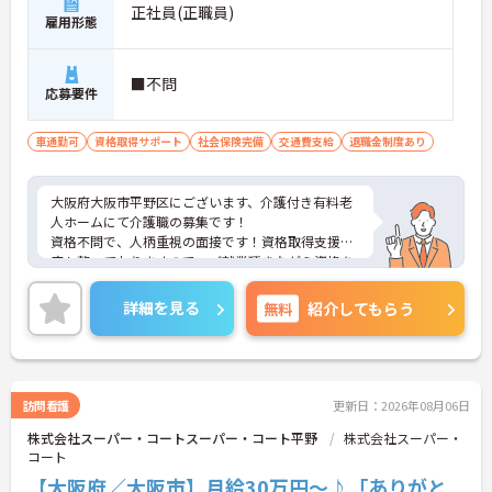
正社員(正職員)
雇用形態
■不問
応募要件
車通勤可
資格取得サポート
社会保険完備
交通費支給
退職金制度あり
大阪府大阪市平野区にございます、介護付き有料老
人ホームにて介護職の募集です！
資格不問で、人柄重視の面接です！資格取得支援制
度も整っておりますので、ご就業頂きながら資格を
取得頂けます♪
また、ICTを積極的に導入し、業務効率を図っており
詳細を見る
無料
紹介してもらう
ます◎
ご興味のある方は、マイナビ介護職までお問い合わ
せください。
訪問看護
更新日：2026年08月06日
株式会社スーパー・コートスーパー・コート平野
株式会社スーパー・
コート
【大阪府／大阪市】月給30万円～♪「ありがと