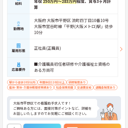
年収
250万円～283万円
程度、賞与3ヶ月計
給料
算
大阪府 大阪市平野区 流町四丁目10番10号
大阪市営谷町線「平野(大阪メトロ)駅」徒歩
勤務地
10分
正社員(正職員)
雇用形態
■介護職員初任者研修や介護福祉士資格の
応募要件
ある方尚可
駅から徒歩10分以内
年間休日110日以上
研修制度あり
産休･育休･介護休暇取得実績あり
社会保険完備
交通費支給
退職金制度あり
大阪市平野区での看護助手求人です！
ご興味ある方には、面接対策ポイントなど、詳細を
お話しいたしますのでお気軽にご相談ください。