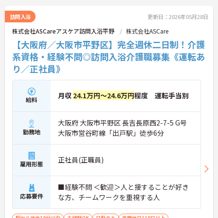
訪問入浴
更新日：2026年05月28日
株式会社ASCareアスケア訪問入浴平野
株式会社ASCare
【大阪府／大阪市平野区】完全週休二日制！介護
系資格・経験不問◎訪問入浴介護職募集《運転あ
り／正社員》
月収
24.1万円～24.6万円
程度 運転手当別
給料
大阪府 大阪市平野区 長吉長原西2-7-5 G号
勤務地
大阪市営谷町線「出戸駅」徒歩6分
正社員(正職員)
雇用形態
■経験不問 ＜歓迎＞人と接することが好き
応募要件
な方、チームワークを重視する人
駅から徒歩10分以内
未経験OK
日勤のみ
年間休日110日以上