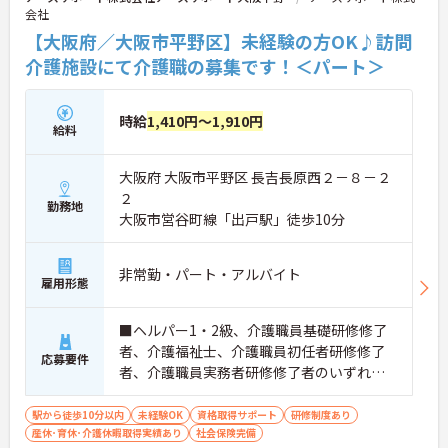
会社
【大阪府／大阪市平野区】未経験の方OK♪訪問
介護施設にて介護職の募集です！＜パート＞
時給
1,410円～1,910円
給料
大阪府 大阪市平野区 長吉長原西２－８－２
２
勤務地
大阪市営谷町線「出戸駅」徒歩10分
非常勤・パート・アルバイト
雇用形態
■ヘルパー1・2級、介護職員基礎研修修了
者、介護福祉士、介護職員初任者研修修了
応募要件
者、介護職員実務者研修修了者のいずれか
の資格 ■未経験の方OK
駅から徒歩10分以内
未経験OK
資格取得サポート
研修制度あり
産休･育休･介護休暇取得実績あり
社会保険完備