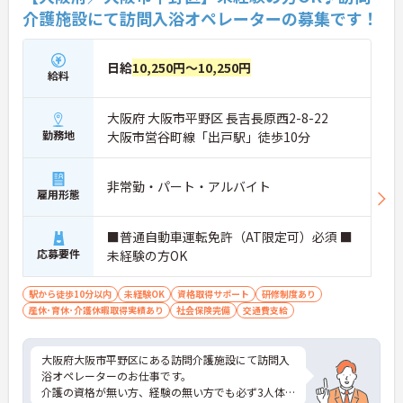
介護施設にて訪問入浴オペレーターの募集です！
日給
10,250円～10,250円
給料
大阪府 大阪市平野区 長吉長原西2-8-22
勤務地
大阪市営谷町線「出戸駅」徒歩10分
非常勤・パート・アルバイト
雇用形態
■普通自動車運転免許（AT限定可）必須 ■
応募要件
未経験の方OK
駅から徒歩10分以内
未経験OK
資格取得サポート
研修制度あり
産休･育休･介護休暇取得実績あり
社会保険完備
交通費支給
大阪府大阪市平野区にある訪問介護施設にて訪問入
浴オペレーターのお仕事です。
介護の資格が無い方、経験の無い方でも必ず3人体