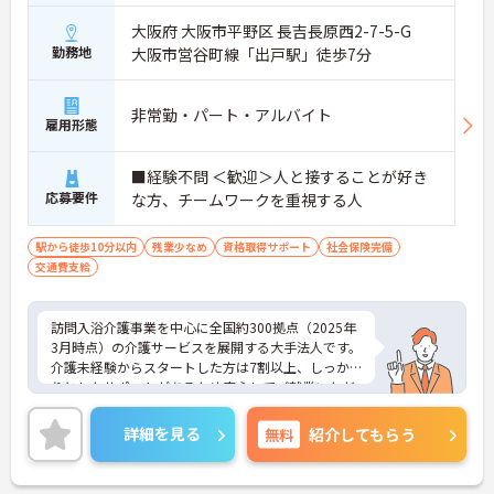
大阪府 大阪市平野区 長吉長原西2-7-5-G
勤務地
大阪市営谷町線「出戸駅」徒歩7分
非常勤・パート・アルバイト
雇用形態
■経験不問 ＜歓迎＞人と接することが好き
応募要件
な方、チームワークを重視する人
駅から徒歩10分以内
残業少なめ
資格取得サポート
社会保険完備
交通費支給
訪問入浴介護事業を中心に全国約300拠点（2025年
3月時点）の介護サービスを展開する大手法人です。
介護未経験からスタートした方は7割以上、しっか
りとしたサポートがあるため安心してご就業いただ
けます。お風呂に入れなくて困っている方に、手を
差し伸べてあげられるとてもやりがいのあるお仕事
詳細を見る
無料
紹介してもらう
です。ご興味ある方には、面接対策ポイントなど、
さらに詳細をお話しいたしますのでお気軽にご相談
ください！