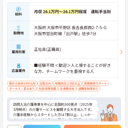
月収
26.1万円～26.1万円
程度 運転手当別
給料
大阪府 大阪市平野区 長吉長原西2-7-5-G
勤務地
大阪市営谷町線「出戸駅」徒歩7分
正社員(正職員)
雇用形態
■経験不問 ＜歓迎＞人と接することが好き
応募要件
な方、チームワークを重視する人
駅から徒歩10分以内
日勤のみ
年間休日110日以上
資格取得サポート
ボーナス・賞与あり
社会保険完備
交通費支給
退職金制度あり
訪問入浴介護事業を中心に全国約300拠点（2025年
3月時点）の介護サービスを展開する大手法人です。
介護未経験からスタートした方は7割以上、しっか
りとしたサポートがあるため安心してご就業いただ
けます。お風呂に入れなくて困っている方に、手を