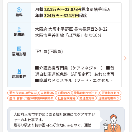
月収
23.8万円～23.8万円
程度※諸手当込
給料
年収
324万円～324万円
程度
大阪府 大阪市平野区 長吉長原西2-8-22
勤務地
大阪市営谷町線「出戸駅」徒歩10分
正社員(正職員)
雇用形態
■介護支援専門員（ケアマネジャー） ■普
通自動車運転免許（AT限定可）あれな尚可
応募要件
■簡単なＰＣスキル（ワード・エクセルな
ど） ■ケアマネジャー経験あれば尚可 ■未
経験の方OK
駅から徒歩10分以内
未経験OK
日勤のみ
資格取得サポート
研修制度あり
産休･育休･介護休暇取得実績あり
社会保険完備
交通費支給
退職金制度あり
大阪府大阪市平野区にある福祉施設にてケアマネジ
ャーのお仕事です。
最寄り駅より徒歩圏内と好立地にあるので、通勤の
ストレスが少ないのも嬉しいポイントです。