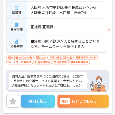
大阪府 大阪市平野区 長吉長原西2-7-5-G
勤務地
大阪市営谷町線「出戸駅」徒歩7分
正社員(正職員)
雇用形態
■経験不問 ＜歓迎＞人と接することが好き
応募要件
な方、チームワークを重視する人
駅から徒歩10分以内
日勤のみ
年間休日110日以上
資格取得サポート
ボーナス・賞与あり
社会保険完備
交通費支給
退職金制度あり
訪問入浴介護事業を中心に全国約300拠点（2025年
3月時点）の介護サービスを展開する大手法人です。
介護未経験からスタートした方は7割以上、しっか
りとしたサポートがあるため安心してご就業いただ
けます。お風呂に入れなくて困っている方に、手を
差し伸べてあげられるとてもやりがいのあるお仕事
詳細を見る
無料
紹介してもらう
です。ご興味ある方には、面接対策ポイントなど、
さらに詳細をお話しいたしますのでお気軽にご相談
ください！