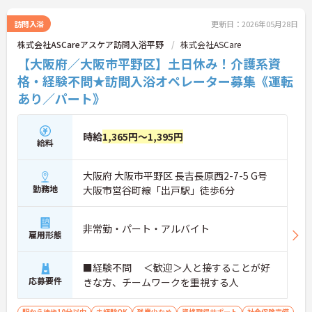
訪問入浴
更新日：2026年05月28日
株式会社ASCareアスケア訪問入浴平野
株式会社ASCare
【大阪府／大阪市平野区】土日休み！介護系資
格・経験不問★訪問入浴オペレーター募集《運転
あり／パート》
時給
1,365円～1,395円
給料
大阪府 大阪市平野区 長吉長原西2-7-5 G号
勤務地
大阪市営谷町線「出戸駅」徒歩6分
非常勤・パート・アルバイト
雇用形態
■経験不問 ＜歓迎＞人と接することが好
応募要件
きな方、チームワークを重視する人
駅から徒歩10分以内
未経験OK
残業少なめ
資格取得サポート
社会保険完備