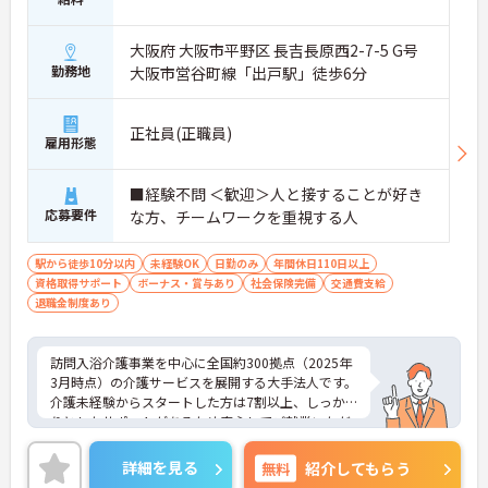
大阪府 大阪市平野区 長吉長原西2-7-5 G号
勤務地
大阪市営谷町線「出戸駅」徒歩6分
正社員(正職員)
雇用形態
■経験不問 ＜歓迎＞人と接することが好き
応募要件
な方、チームワークを重視する人
駅から徒歩10分以内
未経験OK
日勤のみ
年間休日110日以上
資格取得サポート
ボーナス・賞与あり
社会保険完備
交通費支給
退職金制度あり
訪問入浴介護事業を中心に全国約300拠点（2025年
3月時点）の介護サービスを展開する大手法人です。
介護未経験からスタートした方は7割以上、しっか
りとしたサポートがあるため安心してご就業いただ
けます。お風呂に入れなくて困っている方に、手を
差し伸べてあげられるとてもやりがいのあるお仕事
詳細を見る
無料
紹介してもらう
です。ご興味ある方には、面接対策ポイントなど、