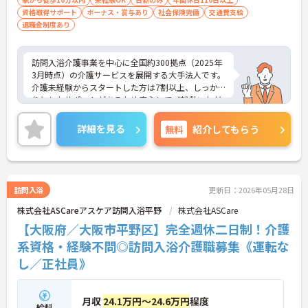
資格取得サポート
ボーナス・賞与あり
社会保険完備
交通費支給
退職金制度あり
訪問入浴介護事業を中心に全国約300拠点（2025年
3月時点）の介護サービスを展開する大手法人です。
介護未経験からスタートした方は7割以上、しっか
りとしたサポートがあるため安心してご就業いただ
けます。お風呂に入れなくて困っている方に、手を
差し伸べてあげられるとてもやりがいのあるお仕事
詳細を見る
無料
紹介してもらう
です。ご興味ある方には、面接対策ポイントなど、
さらに詳細をお話しいたしますのでお気軽にご相談
ください！
訪問入浴
更新日：2026年05月28日
株式会社ASCareアスケア訪問入浴平野
株式会社ASCare
【大阪府／大阪市平野区】完全週休二日制！介護
系資格・経験不問◎訪問入浴介護職募集《運転な
し／正社員》
月収
24.1万円～24.6万円
程度
給料