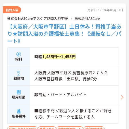
訪問入浴
更新日：2026年06月01日
株式会社ASCareアスケア訪問入浴平野
株式会社ASCare
【大阪府／大阪市平野区】土日休み！資格手当あ
り★訪問入浴の介護福祉士募集！《運転なし／パ
ート》
時給
1,455円～1,455円
給料
大阪府 大阪市平野区 長吉長原西2-7-5-G
勤務地
大阪市営谷町線「出戸駅」徒歩7分
非常勤・パート・アルバイト
雇用形態
■経験不問 ＜歓迎＞人と接することが好き
応募要件
な方、チームワークを重視する人
駅から徒歩10分以内
残業少なめ
資格取得サポート
社会保険完備