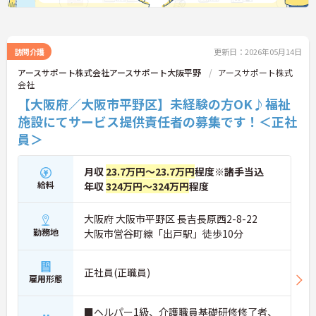
訪問介護
更新日：2026年05月14日
アースサポート株式会社アースサポート大阪平野
アースサポート株式
会社
【大阪府／大阪市平野区】未経験の方OK♪福祉
施設にてサービス提供責任者の募集です！＜正社
員＞
月収
23.7万円～23.7万円
程度※諸手当込
給料
年収
324万円～324万円
程度
大阪府 大阪市平野区 長吉長原西2-8-22
勤務地
大阪市営谷町線「出戸駅」徒歩10分
正社員(正職員)
雇用形態
■ヘルパー1級、介護職員基礎研修修了者、