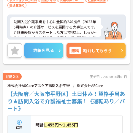
交通費支給
訪問入浴介護事業を中心に全国約240拠点（2023年
5月時点）の介護サービスを展開する大手法人です。
介護未経験からスタートした方は7割以上、しっか
りとしたサポートがあるため安心してご就業いただ
けます。お風呂に入れなくて困っている方に、手を
差し伸べてあげられるとてもやりがいのあるお仕事
詳細を見る
無料
紹介してもらう
です。ご興味ある方には、面接対策ポイントなど、
さらに詳細をお話しいたしますのでお気軽にご相談
ください！
訪問入浴
更新日：2026年06月01日
株式会社ASCareアスケア訪問入浴平野
株式会社ASCare
【大阪府／大阪市平野区】土日休み！資格手当あ
り★訪問入浴で介護福祉士募集！《運転あり／パ
ート》
時給
1,455円～1,455円
給料