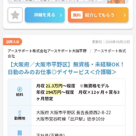
制での業務なので安心して仕事を始めることができ
ます！
ご興味ある方には、面接対策ポイントなど、さらに
詳細を見る
無料
紹介してもらう
詳細をお話しいたしますのでお気軽にご相談くださ
い。
訪問入浴
更新日：2026年05月13日
アースサポート株式会社アースサポート大阪平野
アースサポート株式
会社
【大阪府／大阪市平野区】無資格・未経験OK！
日勤のみのお仕事◎デイサービス＜介護職＞
月収
21.3万円
～程度 ※無資格モデル
年収
294万円
～程度 月収×12ヶ月＋賞与3
給料
ヶ月想定
大阪府 大阪市平野区 長吉長原西2-8-22
勤務地
大阪市営谷町線「出戸駅」徒歩10分
正社員(正職員)