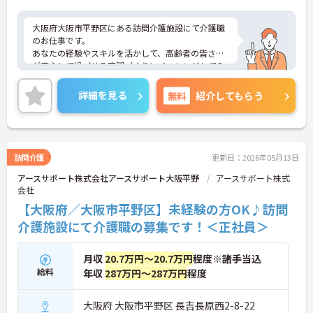
大阪府大阪市平野区にある訪問介護施設にて介護職
のお仕事です。
あなたの経験やスキルを活かして、高齢者の皆さま
が安心して過ごせる空間づくりにチャレンジしてみ
ませんか？
ご興味ある方には、面接対策ポイントなど、さらに
詳細を見る
無料
紹介してもらう
詳細をお話しいたしますのでお気軽にご相談くださ
い。
訪問介護
更新日：2026年05月13日
アースサポート株式会社アースサポート大阪平野
アースサポート株式
会社
【大阪府／大阪市平野区】未経験の方OK♪訪問
介護施設にて介護職の募集です！＜正社員＞
月収
20.7万円～20.7万円
程度※諸手当込
給料
年収
287万円～287万円
程度
大阪府 大阪市平野区 長吉長原西2-8-22