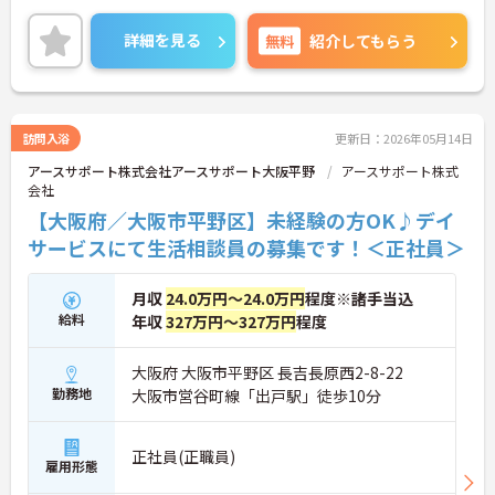
ご興味ある方には、面接対策ポイントなど、さらに
詳細をお話しいたしますのでお気軽にご相談くださ
詳細を見る
無料
紹介してもらう
い。
訪問入浴
更新日：2026年05月14日
アースサポート株式会社アースサポート大阪平野
アースサポート株式
会社
【大阪府／大阪市平野区】未経験の方OK♪デイ
サービスにて生活相談員の募集です！＜正社員＞
月収
24.0万円～24.0万円
程度※諸手当込
給料
年収
327万円～327万円
程度
大阪府 大阪市平野区 長吉長原西2-8-22
勤務地
大阪市営谷町線「出戸駅」徒歩10分
正社員(正職員)
雇用形態