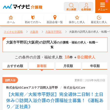
0
0
求人検索
会員登録
メニュー
ホーム
初めての方へ
面談会場一覧
保存した求人
最近見た求人
マイナビ介護職
大阪府
大阪市平野区
大阪府の訪問入浴の求人・転職一
大阪市平野区(大阪府)の訪問入浴
の介護職・福祉の求人・転職一
覧
18
この条件の介護・福祉求人数
非公開求人
件 ＋
おすすめ順
新着順
月収順
年収順
訪問入浴
更新日：2026年06月23日
株式会社ASCareアスケア訪問入浴平野
株式会社ASCare
【大阪府／大阪市平野区】完全週休二日制！土日
休み◎訪問入浴介護の介護福祉士募集！《運転あ
り／正社員》