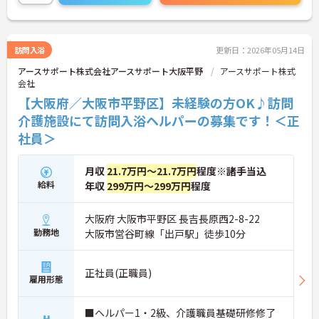
さらに詳細をお話しいたしますのでお気軽にご相談
ください！
訪問入浴
更新日：2026年05月14日
アースサポート株式会社アースサポート大阪平野
アースサポート株式
会社
【大阪府／大阪市平野区】未経験の方OK♪訪問
介護施設にて訪問入浴ヘルパーの募集です！＜正
社員＞
月収
21.7万円～21.7万円
程度※諸手当込
給料
年収
299万円～299万円
程度
大阪府 大阪市平野区 長吉長原西2-8-22
勤務地
大阪市営谷町線「出戸駅」徒歩10分
正社員(正職員)
雇用形態
■ヘルパー1・2級、介護職員基礎研修修了