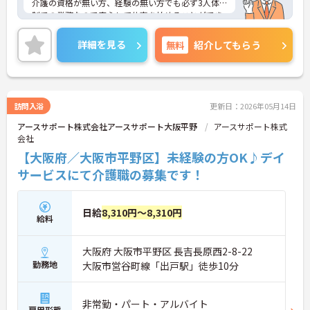
介護の資格が無い方、経験の無い方でも必ず3人体
制での業務なので安心して仕事を始めることができ
ます！
ご興味ある方には、面接対策ポイントなど、さらに
詳細を見る
無料
紹介してもらう
詳細をお話しいたしますのでお気軽にご相談くださ
い。
訪問入浴
更新日：2026年05月14日
アースサポート株式会社アースサポート大阪平野
アースサポート株式
会社
【大阪府／大阪市平野区】未経験の方OK♪デイ
サービスにて介護職の募集です！
日給
8,310円～8,310円
給料
大阪府 大阪市平野区 長吉長原西2-8-22
勤務地
大阪市営谷町線「出戸駅」徒歩10分
非常勤・パート・アルバイト
雇用形態