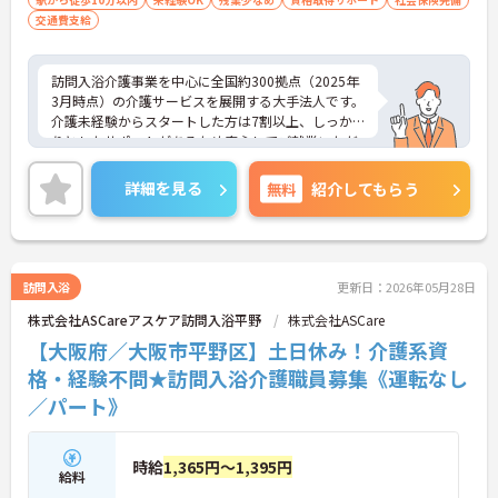
交通費支給
訪問入浴介護事業を中心に全国約300拠点（2025年
3月時点）の介護サービスを展開する大手法人です。
介護未経験からスタートした方は7割以上、しっか
りとしたサポートがあるため安心してご就業いただ
けます。お風呂に入れなくて困っている方に、手を
差し伸べてあげられるとてもやりがいのあるお仕事
詳細を見る
無料
紹介してもらう
です。ご興味ある方には、面接対策ポイントなど、
さらに詳細をお話しいたしますのでお気軽にご相談
ください！
訪問入浴
更新日：2026年05月28日
株式会社ASCareアスケア訪問入浴平野
株式会社ASCare
【大阪府／大阪市平野区】土日休み！介護系資
格・経験不問★訪問入浴介護職員募集《運転なし
／パート》
時給
1,365円～1,395円
給料