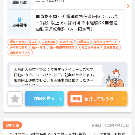
雇用形態
■資格不問 ※介護職員初任者研修（ヘルパ
ー2級）以上あれば尚可 ※未経験OK ■普通
応募要件
自動車運転免許（ＡＴ限定可）
駅から徒歩10分以内
未経験OK
無資格OK
日勤のみ
資格取得サポート
研修制度あり
産休･育休･介護休暇取得実績あり
社会保険完備
交通費支給
退職金制度あり
大阪府大阪市平野区に位置するデイサービスです。
日勤のみで、メリハリつけてご就業いただけます。
職員同士連携のもと、お客様本意に根ざしたサービ
スを提供しています。
未経験の方も、ベテランスタッフがしっかりとフォ
ローしてくださいますので、安心してスタートいた
詳細を見る
無料
紹介してもらう
だけます。
ご興味のある方には、面接対策ポイントなど、さら
に詳細をお話しいたしますのでお気軽にご相談くだ
さい！
訪問介護
更新日：2026年05月13日
アースサポート株式会社アースサポート大阪平野
アースサポート株式