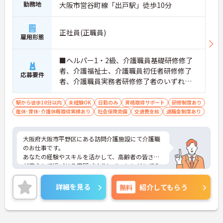
勤務地
大阪市営谷町線「出戸駅」徒歩10分
正社員(正職員)
雇用形態
■ヘルパー1・2級、介護職員基礎研修修了
者、介護福祉士、介護職員初任者研修修了
応募要件
者、介護職員実務者研修修了者のいずれか
の資格 ■普通自動車運転免許（AT限定可）
あれば尚可 ■簡単なＰＣスキル（ワード・
駅から徒歩10分以内
未経験OK
日勤のみ
資格取得サポート
研修制度あり
産休･育休･介護休暇取得実績あり
エクセルなど） ■未経験の方OK
社会保険完備
交通費支給
退職金制度あり
大阪府大阪市平野区にある訪問介護施設にて介護職
のお仕事です。
あなたの経験やスキルを活かして、高齢者の皆さま
が安心して過ごせる空間づくりにチャレンジしてみ
ませんか？
ご興味ある方には、面接対策ポイントなど、さらに
詳細を見る
無料
紹介してもらう
詳細をお話しいたしますのでお気軽にご相談くださ
い。