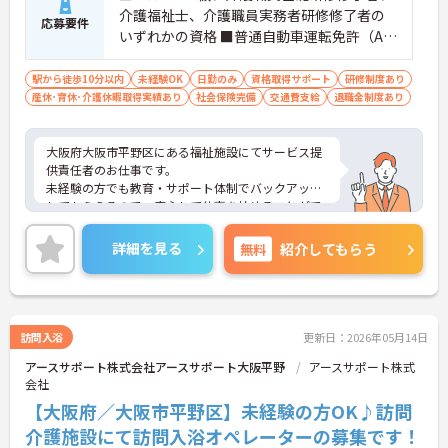
介護福祉士、介護職員実務者研修修了者の
応募要件
いずれかの資格 ■普通自動車運転免許（AT
限定可）あれば尚可 ■簡単なＰＣスキル
（ワード・エクセルなど） ■未経験の方OK
駅から徒歩10分以内
未経験OK
日勤のみ
資格取得サポート
研修制度あり
産休･育休･介護休暇取得実績あり
社会保険完備
交通費支給
退職金制度あり
大阪府大阪市平野区にある福祉施設にてサービス提
供責任者のお仕事です。
未経験の方でも教育・サポート体制でバックアップ
してもらえるので、安心して仕事を始めることがで
きます！
ご興味ある方には、面接対策ポイントなど、さらに
詳細を見る
無料
紹介してもらう
詳細をお話しいたしますのでお気軽にご相談くださ
い。
訪問入浴
更新日：2026年05月14日
アースサポート株式会社アースサポート大阪平野
アースサポート株式
会社
【大阪府／大阪市平野区】未経験の方OK♪訪問
介護施設にて訪問入浴オペレーターの募集です！