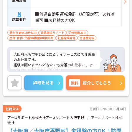
■普通自動車運転免許（AT限定可）あれば
応募要件
尚可 ■未経験の方OK
駅から徒歩10分以内
資格取得サポート
研修制度あり
産休･育休･介護休暇取得実績あり
社会保険完備
交通費支給
大阪府大阪市平野区にあるデイサービスにて介護職
のお仕事です。
経験は問いません!どなたでも介護のお仕事にチャレ
ンジしていただける環境です！
ご興味ある方には、面接対策ポイントなど、さらに
詳細をお話しいたしますのでお気軽にご相談くださ
詳細を見る
無料
紹介してもらう
い。
訪問入浴
更新日：2026年05月14日
アースサポート株式会社アースサポート大阪平野
アースサポート株式
会社
【大阪府／大阪市平野区】未経験の方OK♪訪問