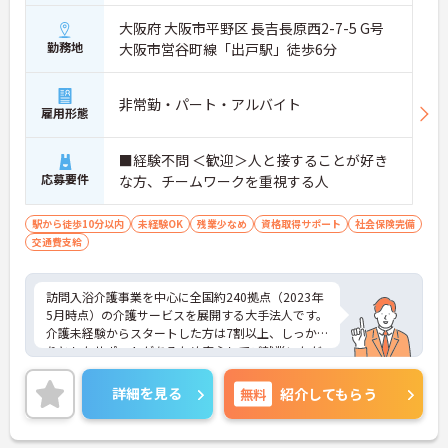
大阪府 大阪市平野区 長吉長原西2-7-5 G号
勤務地
大阪市営谷町線「出戸駅」徒歩6分
非常勤・パート・アルバイト
雇用形態
■経験不問 ＜歓迎＞人と接することが好き
応募要件
な方、チームワークを重視する人
駅から徒歩10分以内
未経験OK
残業少なめ
資格取得サポート
社会保険完備
交通費支給
訪問入浴介護事業を中心に全国約240拠点（2023年
5月時点）の介護サービスを展開する大手法人です。
介護未経験からスタートした方は7割以上、しっか
りとしたサポートがあるため安心してご就業いただ
けます。お風呂に入れなくて困っている方に、手を
差し伸べてあげられるとてもやりがいのあるお仕事
詳細を見る
無料
紹介してもらう
です。ご興味ある方には、面接対策ポイントなど、
さらに詳細をお話しいたしますのでお気軽にご相談
ください！