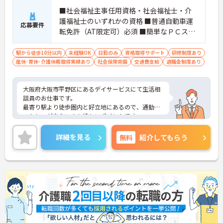
■社会福祉主事任用資格・社会福祉士・介
護福祉士のいずれかの資格 ■普通自動車運
応募要件
転免許（AT限定可）必須 ■簡単なＰＣスキ
ル（ワード・エクセルなど） ■未経験の方
OK
駅から徒歩10分以内
未経験OK
日勤のみ
資格取得サポート
研修制度あり
産休･育休･介護休暇取得実績あり
社会保険完備
交通費支給
退職金制度あり
大阪府大阪市平野区にあるデイサービスにて生活相
談員のお仕事です。
最寄り駅より徒歩圏内と好立地にあるので、通勤の
ストレスが少ないのも嬉しいポイントです。
ご興味ある方には、面接対策ポイントなど、さらに
詳細をお話しいたしますのでお気軽にご相談くださ
詳細を見る
無料
紹介してもらう
い。