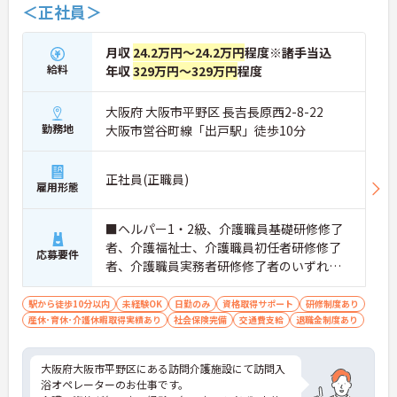
＜正社員＞
月収
24.2万円～24.2万円
程度※諸手当込
給料
年収
329万円～329万円
程度
大阪府 大阪市平野区 長吉長原西2-8-22
勤務地
大阪市営谷町線「出戸駅」徒歩10分
正社員(正職員)
雇用形態
■ヘルパー1・2級、介護職員基礎研修修了
者、介護福祉士、介護職員初任者研修修了
応募要件
者、介護職員実務者研修修了者のいずれか
の資格あれば尚可 ■普通自動車運転免許（A
T限定可）必須 ■簡単なＰＣスキル（ワー
駅から徒歩10分以内
未経験OK
日勤のみ
資格取得サポート
研修制度あり
産休･育休･介護休暇取得実績あり
ド・エクセルなど） ■未経験の方OK
社会保険完備
交通費支給
退職金制度あり
大阪府大阪市平野区にある訪問介護施設にて訪問入
浴オペレーターのお仕事です。