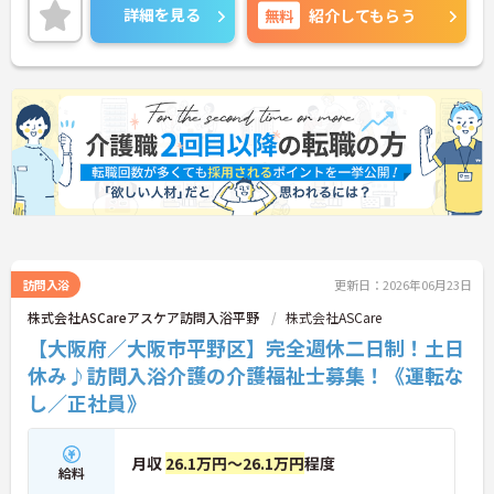
差し伸べてあげられるとてもやりがいのあるお仕事
詳細を見る
無料
紹介してもらう
です。ご興味ある方には、面接対策ポイントなど、
さらに詳細をお話しいたしますのでお気軽にご相談
ください！
訪問入浴
更新日：2026年06月23日
株式会社ASCareアスケア訪問入浴平野
株式会社ASCare
【大阪府／大阪市平野区】完全週休二日制！土日
休み♪訪問入浴介護の介護福祉士募集！《運転な
し／正社員》
月収
26.1万円～26.1万円
程度
給料