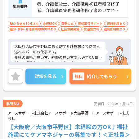
者、介護福祉士、介護職員初任者研修修了
応募要件
者、介護職員実務者研修修了者のいずれか
の資格あれば尚可 ■簡単なＰＣスキル（ワ
ード・エクセルなど） ■未経験の方OK
駅から徒歩10分以内
未経験OK
日勤のみ
資格取得サポート
研修制度あり
産休･育休･介護休暇取得実績あり
社会保険完備
交通費支給
退職金制度あり
大阪府大阪市平野区にある訪問介護施設にて訪問入
浴ヘルパーのお仕事です。
介護の資格が無い方、経験の無い方でも必ず3人体
制での業務なので安心して仕事を始めることができ
ます！
ご興味ある方には、面接対策ポイントなど、さらに
詳細を見る
無料
紹介してもらう
詳細をお話しいたしますのでお気軽にご相談くださ
い。
訪問入浴
更新日：2026年05月14日
アースサポート株式会社アースサポート大阪平野
アースサポート株式
会社
【大阪府／大阪市平野区】未経験の方OK♪福祉
施設にてケアマネジャーの募集です！＜正社員＞