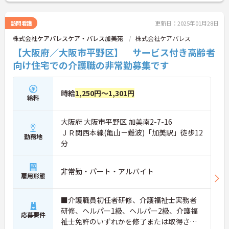
ご興味をお持ちの方は是非お問い合わせくださいま
せ！
訪問看護
更新日：2025年01月28日
株式会社ケアパレスケア・パレス加美苑
株式会社ケアパレス
【大阪府／大阪市平野区】 サービス付き高齢者
向け住宅での介護職の非常勤募集です
時給
1,250円～1,301円
給料
大阪府 大阪市平野区 加美南2-7-16
ＪＲ関西本線(亀山－難波)「加美駅」徒歩12
勤務地
分
非常勤・パート・アルバイト
雇用形態
■介護職員初任者研修、介護福祉士実務者
研修、ヘルパー1級、ヘルパー2級、介護福
応募要件
祉士免許のいずれかを修了または取得され