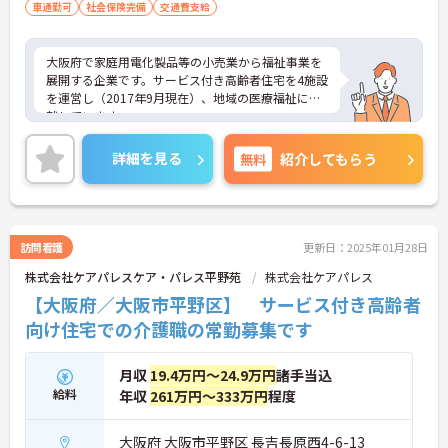
車通勤可
社会保険完備
交通費支給
大阪府で家庭用電化製品等の小売業から福祉事業を
展開する企業です。サービス付き高齢者住宅を4施設
を運営し（2017年9月現在）、地域の医療福祉に貢
献しています。
シフトの融通が利きますので、勤務日や勤務時間な
どの相談が可能です。
詳細を見る
無料
紹介してもらう
趣味や学業、家庭との両立はもちろん、ダブルワー
クや扶養範囲内での勤務もご相談ください。
ご興味をお持ちの方は是非お問い合わせくださいま
せ！
訪問看護
更新日：2025年01月28日
株式会社ケアパレスケア・パレス平野苑
株式会社ケアパレス
【大阪府／大阪市平野区】 サービス付き高齢者
向け住宅での介護職の常勤募集です
月収
19.4万円～24.9万円
諸手当込
給料
年収
261万円～333万円
程度
大阪府 大阪市平野区 長吉長原西4-6-13