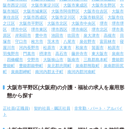
阪市西淀川区
大阪市東淀川区
大阪市東成区
大阪市生野区
大
阪市旭区
大阪市城東区
大阪市阿倍野区
大阪市住吉区
大阪市
東住吉区
大阪市西成区
大阪市淀川区
大阪市鶴見区
大阪市住
之江区
大阪市平野区
大阪市北区
大阪市中央区
堺市
堺市堺
区
堺市中区
堺市東区
堺市西区
堺市南区
堺市北区
堺市美
原区
岸和田市
豊中市
池田市
吹田市
泉大津市
高槻市
貝
塚市
守口市
枚方市
茨木市
八尾市
泉佐野市
富田林市
寝
屋川市
河内長野市
松原市
大東市
和泉市
箕面市
柏原市
羽曳野市
門真市
摂津市
高石市
藤井寺市
東大阪市
泉南市
四條畷市
交野市
大阪狭山市
阪南市
三島郡島本町
豊能郡
豊能町
豊能郡能勢町
泉北郡忠岡町
泉南郡熊取町
泉南郡田尻
町
泉南郡岬町
南河内郡太子町
南河内郡河南町
大阪市平野区(大阪府)の介護・福祉の求人を雇用形
態から探す
正社員(正職員)
契約社員・嘱託社員
非常勤・パート・アルバイ
ト