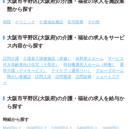
大阪市平野区(大阪府)の介護・福祉の求人を施設業
態から探す
病院
クリニック
介護福祉施設
在宅医療
その他
大阪市平野区(大阪府)の介護・福祉の求人をサービ
ス内容から探す
訪問介護
介護老人保健施設（老健）
有料老人ホーム
サービス
付き高齢者向け住宅（サ高住）
特別養護老人ホーム（特養）
通
所介護（デイサービス）
デイケア（通所リハ）
グループホーム
障がい者施設
訪問入浴
訪問看護
訪問診療
ショートステ
イ
大阪市平野区(大阪府)の介護・福祉の求人を給与か
ら探す
時給から探す
850円以上
1000円以上
1200円以上
1400円以上
1600円以