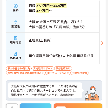
月収
27.7万円～33.4万円
給料
年収
327万円
～
大阪府 大阪市平野区 長吉川辺3-6-1
勤務地
大阪市営谷町線「八尾南駅」徒歩7分
正社員(正職員)
雇用形態
■介護職員初任者研修以上必須 ■経験必須
応募要件
駅から徒歩10分以内
資格取得サポート
研修制度あり
産休･育休･介護休暇取得実績あり
ボーナス・賞与あり
社会保険完備
大阪府大阪市平野区に位置するサービス付き高齢者
向け住宅内の訪問介護ステーションでの求人です。
資格手当や土日出勤手当があるため、お給料面も安
心して働けます♪ご興味のある方には、面接対策ポ
イントなど、さらに詳細をご案内しますのでお気軽
にご相談ください！