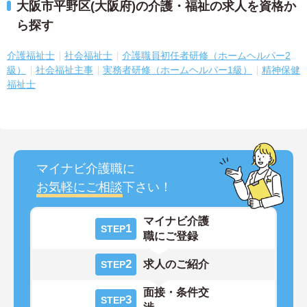
大阪市平野区(大阪府)の介護・福祉の求人を資格か
ら探す
介護福祉士
社会福祉士
介護職員初任者研修（ホームヘルパー2
級）
社会福祉主事
実務者研修（ホームヘルパー1級）
精神保健
福祉士
マイナビ介護職に
お気軽にご相談
下さい！
マイナビ介護
1
STEP
職にご登録
2
求人のご紹介
STEP
面接・条件交
3
STEP