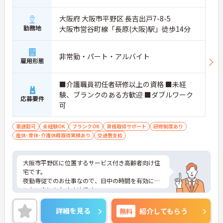
大阪府 大阪市平野区 長吉出戸7-8-5
勤務地
大阪市営谷町線「長原(大阪)駅」徒歩14分
非常勤・パート・アルバイト
雇用形態
■介護職員初任者研修以上の資格 ■未経
験、ブランクのある方歓迎 ■ダブルワーク
応募要件
可
車通勤可
未経験OK
ブランクOK
資格取得サポート
研修制度あり
産休･育休･介護休暇取得実績あり
交通費支給
大阪市平野区に位置するサービス付き高齢者向け住
宅です。
夜勤専従でのお仕事なので、日中の時間を有効に使
いたい方にもおすすめです。
実務経験はなくてもOK！現場で働きながら経験を積
んでいくことができます。
詳細を見る
無料
紹介してもらう
ご興味をお持ちの方はお気軽にお問い合わせくださ