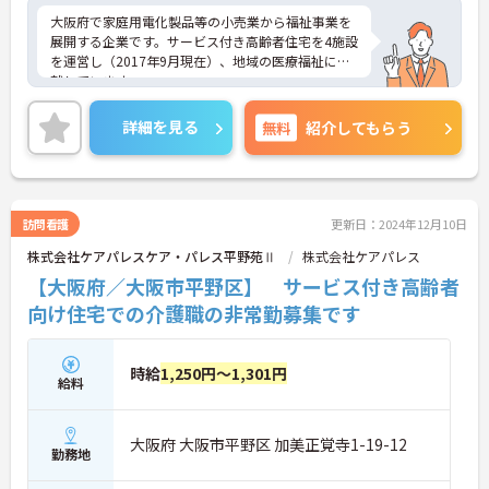
大阪府で家庭用電化製品等の小売業から福祉事業を
展開する企業です。サービス付き高齢者住宅を4施設
を運営し（2017年9月現在）、地域の医療福祉に貢
献しています。
シフトの融通が利きますので、勤務日や勤務時間な
どの相談が可能です。
詳細を見る
無料
紹介してもらう
趣味や学業、家庭との両立はもちろん、ダブルワー
クや扶養範囲内での勤務もご相談ください。
ご興味をお持ちの方は是非お問い合わせくださいま
せ！
訪問看護
更新日：2024年12月10日
株式会社ケアパレスケア・パレス平野苑Ⅱ
株式会社ケアパレス
【大阪府／大阪市平野区】 サービス付き高齢者
向け住宅での介護職の非常勤募集です
時給
1,250円～1,301円
給料
大阪府 大阪市平野区 加美正覚寺1-19-12
勤務地