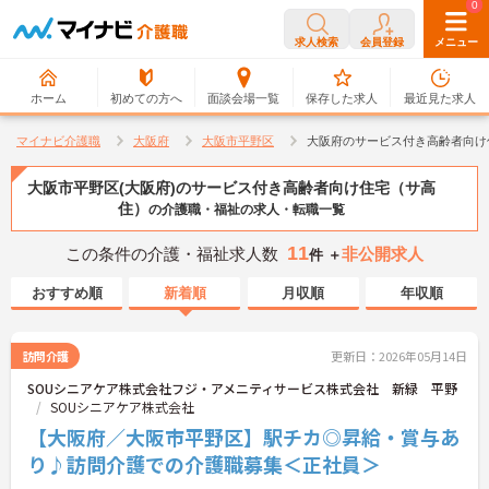
0
0
求人検索
会員登録
メニュー
ホーム
初めての方へ
面談会場一覧
保存した求人
最近見た求人
マイナビ介護職
大阪府
大阪市平野区
大阪府のサービス付き高齢者向け
大阪市平野区(大阪府)のサービス付き高齢者向け住宅（サ高
住）
の介護職・福祉の求人・転職一覧
11
この条件の介護・福祉求人数
非公開求人
件 ＋
おすすめ順
新着順
月収順
年収順
訪問介護
更新日：2026年05月14日
SOUシニアケア株式会社フジ・アメニティサービス株式会社 新緑 平野
SOUシニアケア株式会社
【大阪府／大阪市平野区】駅チカ◎昇給・賞与あ
り♪訪問介護での介護職募集＜正社員＞