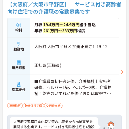
【大阪府／大阪市平野区】 サービス付き高齢者
向け住宅での介護職の常勤募集です
月収
19.4万円～24.9万円
諸手当込
給料
年収
261万円～333万円
程度
大阪府 大阪市平野区 加美正覚寺1-19-12
勤務地
正社員(正職員)
雇用形態
■介護職員初任者研修、介護福祉士実務者
研修、ヘルパー1級、ヘルパー2級、介護福
応募要件
祉士免許のいずれかを修了または取得され
た方
車通勤可
社会保険完備
交通費支給
大阪府で家庭用電化製品等の小売業から福祉事業を
展開する企業です。サービス付き高齢者住宅を4施設