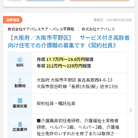
い。
訪問看護
更新日：2025年01月28日
株式会社ケアパレスケア・パレス平野苑
株式会社ケアパレス
【大阪府／大阪市平野区】 サービス付き高齢者
向け住宅での介護職の募集です《契約社員》
月収
17.7万円～19.0万円
程度
給料
年収
212万円～229万円
程度
大阪府 大阪市平野区 長吉長原西4-6-13
勤務地
大阪市営谷町線「長原(大阪)駅」徒歩13分
契約社員・嘱託社員
雇用形態
■介護職員初任者研修、介護福祉士実務者
研修、ヘルパー1級、ヘルパー2級、介護福
応募要件
祉士免許のいずれかを修了または取得され