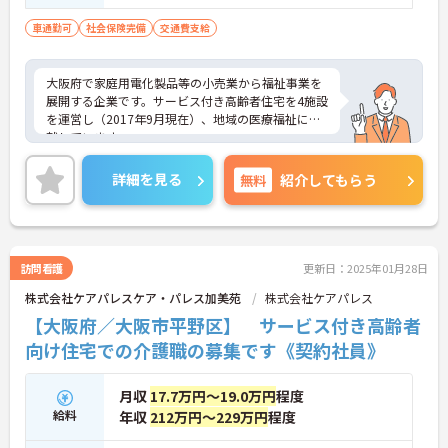
た方 ■日・祝・年末年始勤務可能な方
車通勤可
社会保険完備
交通費支給
大阪府で家庭用電化製品等の小売業から福祉事業を
展開する企業です。サービス付き高齢者住宅を4施設
を運営し（2017年9月現在）、地域の医療福祉に貢
献しています。
シフトの融通が利きますので、勤務日や勤務時間な
どの相談が可能です。
詳細を見る
無料
紹介してもらう
趣味や学業、家庭との両立はもちろん、ダブルワー
クや扶養範囲内での勤務もご相談ください。
ご興味をお持ちの方は是非お問い合わせくださいま
せ！
訪問看護
更新日：2025年01月28日
株式会社ケアパレスケア・パレス加美苑
株式会社ケアパレス
【大阪府／大阪市平野区】 サービス付き高齢者
向け住宅での介護職の募集です《契約社員》
月収
17.7万円～19.0万円
程度
給料
年収
212万円～229万円
程度