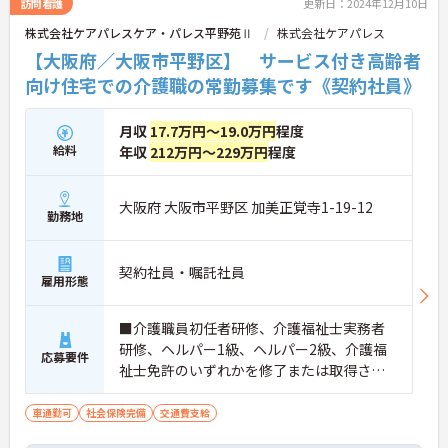
訪問看護
更新日：2024年12月10日
株式会社ケアパレスケア・パレス平野苑Ⅱ
株式会社ケアパレス
【大阪府／大阪市平野区】 サービス付き高齢者
向け住宅での介護職の常勤募集です《契約社員》
月収
17.7万円～19.0万円
程度
給料
年収
212万円～229万円
程度
大阪府 大阪市平野区 加美正覚寺1-19-12
勤務地
契約社員・嘱託社員
雇用形態
■介護職員初任者研修、介護福祉士実務者
研修、ヘルパー1級、ヘルパー2級、介護福
応募要件
祉士免許のいずれかを修了または取得され
た方 ■日・祝・年末年始勤務可能な方
車通勤可
社会保険完備
交通費支給