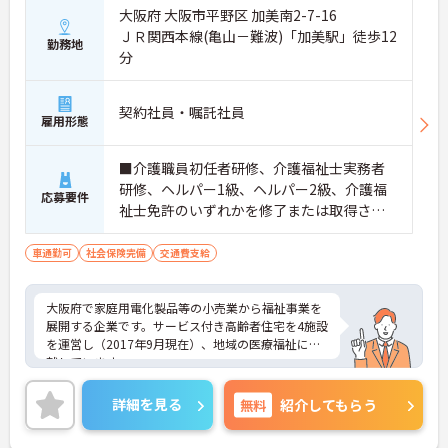
大阪府 大阪市平野区 加美南2-7-16
ＪＲ関西本線(亀山－難波)「加美駅」徒歩12
勤務地
分
契約社員・嘱託社員
雇用形態
■介護職員初任者研修、介護福祉士実務者
研修、ヘルパー1級、ヘルパー2級、介護福
応募要件
祉士免許のいずれかを修了または取得され
た方 ■日・祝・年末年始勤務可能な方
車通勤可
社会保険完備
交通費支給
大阪府で家庭用電化製品等の小売業から福祉事業を
展開する企業です。サービス付き高齢者住宅を4施設
を運営し（2017年9月現在）、地域の医療福祉に貢
献しています。
シフトの融通が利きますので、勤務日や勤務時間な
どの相談が可能です。
詳細を見る
無料
紹介してもらう
趣味や学業、家庭との両立はもちろん、ダブルワー
クや扶養範囲内での勤務もご相談ください。