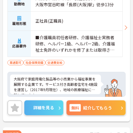
勤務地
大阪市営谷町線「長原(大阪)駅」徒歩13分
正社員(正職員)
雇用形態
■介護職員初任者研修、介護福祉士実務者
研修、ヘルパー1級、ヘルパー2級、介護福
応募要件
祉士免許のいずれかを修了または取得され
た方
車通勤可
社会保険完備
交通費支給
大阪府で家庭用電化製品等の小売業から福祉事業を
展開する企業です。サービス付き高齢者住宅を4施設
を運営し（2017年9月現在）、地域の医療福祉に貢
献しています。
シフトの融通が利きますので、勤務日や勤務時間な
どの相談が可能です。
詳細を見る
無料
紹介してもらう
趣味や学業、家庭との両立はもちろん、ダブルワー
クや扶養範囲内での勤務もご相談ください。
ご興味をお持ちの方は是非お問い合わせくださいま
せ！