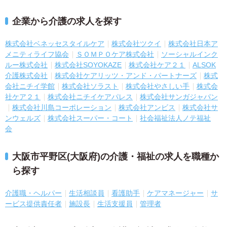
企業から介護の求人を探す
株式会社ベネッセスタイルケア
株式会社ツクイ
株式会社日本ア
メニティライフ協会
ＳＯＭＰＯケア株式会社
ソーシャルインク
ルー株式会社
株式会社SOYOKAZE
株式会社ケア２１
ALSOK
介護株式会社
株式会社ケアリッツ・アンド・パートナーズ
株式
会社ニチイ学館
株式会社ソラスト
株式会社やさしい手
株式会
社ケア２１
株式会社ニチイケアパレス
株式会社サンガジャパン
株式会社川島コーポレーション
株式会社アンビス
株式会社サ
ンウェルズ
株式会社スーパー・コート
社会福祉法人ノテ福祉
会
大阪市平野区(大阪府)の介護・福祉の求人を職種か
ら探す
介護職・ヘルパー
生活相談員
看護助手
ケアマネージャー
サ
ービス提供責任者
施設長
生活支援員
管理者