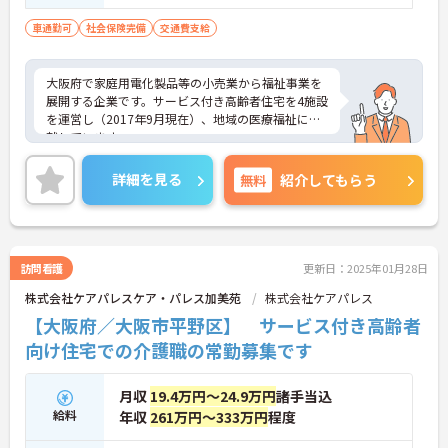
た方
車通勤可
社会保険完備
交通費支給
大阪府で家庭用電化製品等の小売業から福祉事業を
展開する企業です。サービス付き高齢者住宅を4施設
を運営し（2017年9月現在）、地域の医療福祉に貢
献しています。
シフトの融通が利きますので、勤務日や勤務時間な
どの相談が可能です。
詳細を見る
無料
紹介してもらう
趣味や学業、家庭との両立はもちろん、ダブルワー
クや扶養範囲内での勤務もご相談ください。
ご興味をお持ちの方は是非お問い合わせくださいま
せ！
訪問看護
更新日：2025年01月28日
株式会社ケアパレスケア・パレス加美苑
株式会社ケアパレス
【大阪府／大阪市平野区】 サービス付き高齢者
向け住宅での介護職の常勤募集です
月収
19.4万円～24.9万円
諸手当込
給料
年収
261万円～333万円
程度