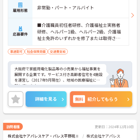
非常勤・パート・アルバイト
雇用形態
■介護職員初任者研修、介護福祉士実務者
研修、ヘルパー1級、ヘルパー2級、介護福
応募要件
祉士免許のいずれかを修了または取得され
た方
車通勤可
社会保険完備
交通費支給
大阪府で家庭用電化製品等の小売業から福祉事業を
展開する企業です。サービス付き高齢者住宅を4施設
を運営し（2017年9月現在）、地域の医療福祉に貢
献しています。
シフトの融通が利きますので、勤務日や勤務時間な
どの相談が可能です。
詳細を見る
無料
紹介してもらう
趣味や学業、家庭との両立はもちろん、ダブルワー
クや扶養範囲内での勤務もご相談ください。
ご興味をお持ちの方は是非お問い合わせくださいま
せ！
訪問看護
更新日：2024年12月10日
株式会社ケアパレスケア・パレス平野苑Ⅱ
株式会社ケアパレス