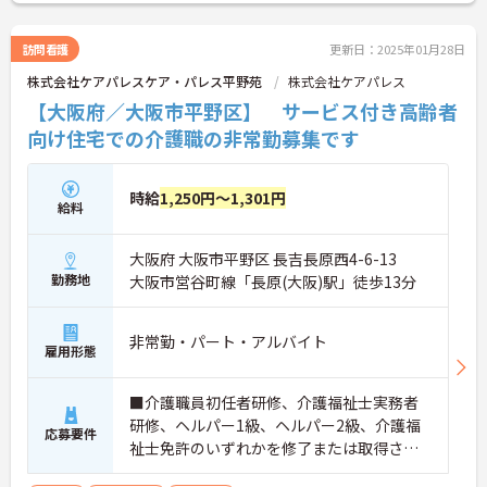
ご興味をお持ちの方は是非お問い合わせくださいま
せ！
訪問看護
更新日：2025年01月28日
株式会社ケアパレスケア・パレス平野苑
株式会社ケアパレス
【大阪府／大阪市平野区】 サービス付き高齢者
向け住宅での介護職の非常勤募集です
時給
1,250円～1,301円
給料
大阪府 大阪市平野区 長吉長原西4-6-13
勤務地
大阪市営谷町線「長原(大阪)駅」徒歩13分
非常勤・パート・アルバイト
雇用形態
■介護職員初任者研修、介護福祉士実務者
研修、ヘルパー1級、ヘルパー2級、介護福
応募要件
祉士免許のいずれかを修了または取得され
た方