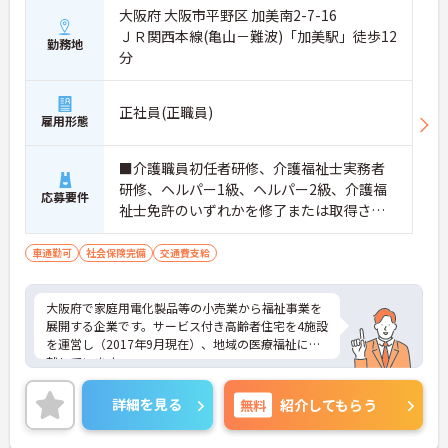
大阪府 大阪市平野区 加美南2-7-16
ＪＲ関西本線(亀山－難波)「加美駅」徒歩12
勤務地
分
正社員(正職員)
雇用形態
■介護職員初任者研修、介護福祉士実務者
研修、ヘルパー1級、ヘルパー2級、介護福
応募要件
祉士免許のいずれかを修了または取得され
た方
車通勤可
社会保険完備
交通費支給
大阪府で家庭用電化製品等の小売業から福祉事業を
展開する企業です。サービス付き高齢者住宅を4施設
を運営し（2017年9月現在）、地域の医療福祉に貢
献しています。
シフトの融通が利きますので、勤務日や勤務時間な
どの相談が可能です。
詳細を見る
無料
紹介してもらう
趣味や学業、家庭との両立はもちろん、ダブルワー
クや扶養範囲内での勤務もご相談ください。