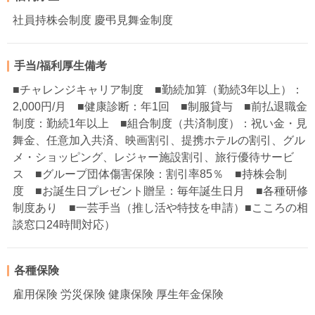
社員持株会制度 慶弔見舞金制度
手当/福利厚生備考
■チャレンジキャリア制度 ■勤続加算（勤続3年以上）：
2,000円/月 ■健康診断：年1回 ■制服貸与 ■前払退職金
制度：勤続1年以上 ■組合制度（共済制度）：祝い金・見
舞金、任意加入共済、映画割引、提携ホテルの割引、グル
メ・ショッピング、レジャー施設割引、旅行優待サービ
ス ■グループ団体傷害保険：割引率85％ ■持株会制
度 ■お誕生日プレゼント贈呈：毎年誕生日月 ■各種研修
制度あり ■一芸手当（推し活や特技を申請）■こころの相
談窓口24時間対応）
各種保険
雇用保険 労災保険 健康保険 厚生年金保険