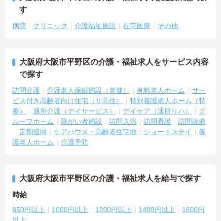
す
病院
クリニック
介護福祉施設
在宅医療
その他
大阪府大阪市平野区の介護・福祉求人をサービス内容
で探す
訪問介護
介護老人保健施設（老健）
有料老人ホーム
サー
ビス付き高齢者向け住宅（サ高住）
特別養護老人ホーム（特
養）
通所介護（デイサービス）
デイケア（通所リハ）
グ
ループホーム
障がい者施設
訪問入浴
訪問看護
訪問診療
定期巡回
ケアハウス・高齢者住宅地
ショートステイ
養
護老人ホーム
介護予防
大阪府大阪市平野区の介護・福祉求人を給与で探す
時給
850円以上
1000円以上
1200円以上
1400円以上
1600円
以上