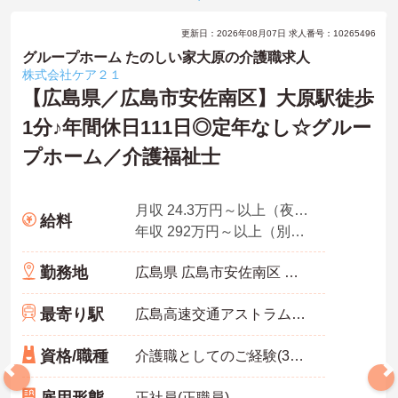
更新日：2026年08月07日 求人番号：10265496
グループホーム たのしい家大原の介護職求人
株式会社ケア２１
【広島県／広島市安佐南区】大原駅徒歩
1分♪年間休日111日◎定年なし☆グルー
プホーム／介護福祉士
月収 24.3万円～以上（夜勤5回分・諸手当込み）
給料
年収 292万円～以上（別途賞与付与）
勤務地
広島県 広島市安佐南区 伴東7-59-11
最寄り駅
広島高速交通アストラムライン「大原(広島)駅」徒歩1分
資格/職種
介護職としてのご経験(3年以上)あれ尚可
雇用形態
正社員(正職員)