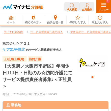
0
1
求人検索
会員登録
メニュー
ホーム
初めての方へ
面談会場一覧
保存した求人
最近見た求人
マイナビ介護職
サービス提供責任者の求人
大阪府のサービス提供責任者求
株式会社ケア２１
ケア21平野北
のサービス提供責任者求人
正社員(正職員)
訪問介護
【大阪府／大阪市平野区】年間休
日111日・日勤のみ☆訪問介護にて
サービス提供責任者募集♪＜正社員
＞
更新日：2026年07月08日 求人番号：662549
勤務地