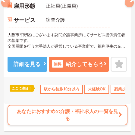
雇用形態
正社員(正職員)
サービス
訪問介護
大阪市平野区にございます訪問介護事業所にてサービス提供責任者
の募集です。
全国展開を行う大手法人が運営している事業所で、福利厚生の充実
をはじめ安定感抜群！安心して就業できる環境ですよ♪
ご興味ある方には、面接対策ポイントなど、さらに詳細をお話しい
たしますのでお気軽にご相談ください。
詳細を見る
紹介してもらう
無料
ここに注目！
のみ
資格取得サポート
駅から徒歩10分以内
研修制度あり
産休･育休･介護休暇取得実
未経験OK
残業少なめ
あなたにおすすめの介護・福祉求人の一覧を見
る