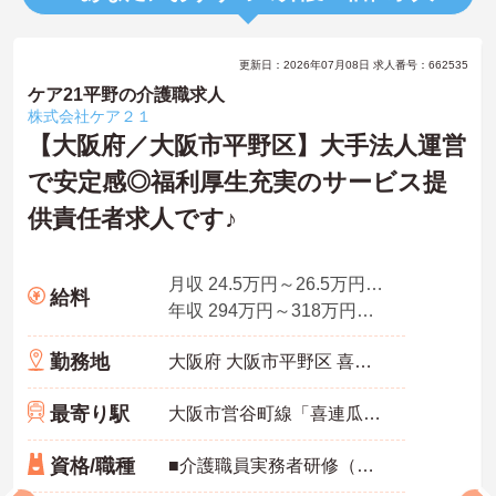
更新日：2026年07月08日 求人番号：662535
ケア21平野の介護職求人
株式会社ケア２１
【大阪府／大阪市平野区】大手法人運営
で安定感◎福利厚生充実のサービス提
供責任者求人です♪
月収 24.5万円～26.5万円程度（諸手当込み）※介護福祉士モデル
給料
年収 294万円～318万円程度（別途賞与付与）
勤務地
大阪府 大阪市平野区 喜連2-6-31 安尾ビル201号室
最寄り駅
大阪市営谷町線「喜連瓜破駅」徒歩2分
資格/職種
■介護職員実務者研修（旧ヘルパー1級）修了以上 ■訪問介護経験必須 ※年数不問