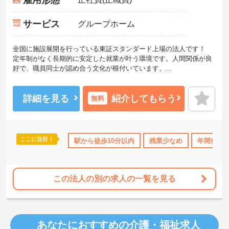
サービス
グループホーム
全国に施設展開を行っている東証スタンダード上場の法人です！
定年制がなく長期的に安定した就業が叶う環境です。人間関係が良
好で、職員同士が認め合う文化が根付いています。
ご興味のある方には、面接対策ポイントなど、さらに詳細をご案内
しますのでお気軽にご相談ください！
詳細を見る
紹介してもらう
無料
ここに注目！
ス・賞与あり
社会保険完備
駅から徒歩10分以内
交通費支給
残業少なめ
退職金制度あり
年間休日1
この法人の別の求人の一覧を見る
あなたにおすすめの介護・福祉求人