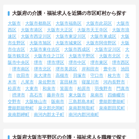
大阪府の介護・福祉求人を近隣の市区町村から探す
大阪市
大阪市都島区
大阪市福島区
大阪市此花区
大阪市
西区
大阪市港区
大阪市大正区
大阪市天王寺区
大阪市浪
速区
大阪市西淀川区
大阪市東淀川区
大阪市東成区
大阪
市生野区
大阪市旭区
大阪市城東区
大阪市阿倍野区
大阪
市住吉区
大阪市東住吉区
大阪市西成区
大阪市淀川区
大
阪市鶴見区
大阪市住之江区
大阪市平野区
大阪市北区
大
阪市中央区
堺市
堺市堺区
堺市中区
堺市東区
堺市西区
堺市南区
堺市北区
堺市美原区
岸和田市
豊中市
池田
市
吹田市
泉大津市
高槻市
貝塚市
守口市
枚方市
茨
木市
八尾市
泉佐野市
富田林市
寝屋川市
河内長野市
松原市
大東市
和泉市
箕面市
柏原市
羽曳野市
門真市
摂津市
高石市
藤井寺市
東大阪市
泉南市
四條畷市
交野市
大阪狭山市
阪南市
三島郡島本町
豊能郡豊能町
豊能郡能勢町
泉北郡忠岡町
泉南郡熊取町
泉南郡田尻町
泉南郡岬町
南河内郡太子町
南河内郡河南町
大阪府大阪市平野区の介護・福祉求人を職種で探す