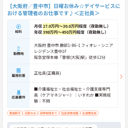
【大阪府／豊中市】日曜お休み☆デイサービスに
おける管理者のお仕事です♪＜正社員＞
月収
27.0万円～30.0万円
程度（夜勤無し）
給料
年収
398万円～450万円
程度（夜勤無し）
大阪府 豊中市 勝部1-86-1 フィオレ・シニア
レジデンス豊中1F
勤務地
阪急宝塚本線「曽根(大阪)駅」徒歩12分
正社員(正職員)
雇用形態
■介護福祉士・社会福祉士・介護支援専門
員（ケアマネジャー）：いすれか ■実務経
応募要件
験：不問
車通勤可
日勤のみ
研修制度あり
社会保険完備
交通費支給