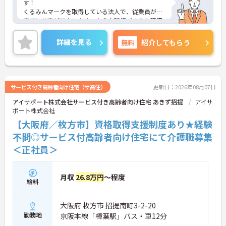
す！
くるみんマークを取得している法人で、従業員が子
育てと仕事が両立しやすいような職場づくりを積極
的に行っています。
ご興味ある方には、面接対策ポイントなど、さらに
詳細を見る
無料
紹介してもらう
詳細をお話しいたしますのでお気軽にご相談くださ
い！
サービス付き高齢者向け住宅（サ高住）
更新日：2026年08月07日
アイサポート株式会社サービス付き高齢者向け住宅 あきず招提
アイサ
ポート株式会社
【大阪府／枚方市】資格取得支援制度あり★経験
不問◎サービス付高齢者向け住宅にて介護職募集
＜正社員＞
月収
26.8万円
～程度
給料
大阪府 枚方市 招提南町3-2-20
勤務地
京阪本線「樟葉駅」バス・車12分