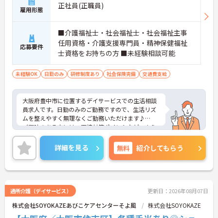
正社員(正職員)
雇用形態
■介護福祉士・社会福祉士・社会福祉主事
任用資格・介護支援専門員・精神保健福祉
応募要件
士資格をお持ちの方 ■未経験相談可能
未経験OK
日勤のみ
研修制度あり
社会保険完備
交通費支給
大阪府豊中市に位置するデイサービスでの生活相談
員求人です。日勤のみのご勤務ですので、生活リズ
ムを整えやすく無理なくご勤務いただけます♪
ご興味のある方には、面接対策ポイントなど、さら
に詳細をお話しいたしますのでお気軽にご相談くだ
さい！
詳細を見る
無料
紹介してもらう
通所介護（デイサービス）
更新日：2026年08月07日
株式会社SOYOKAZEあびこケアセンターそよ風
株式会社SOYOKAZE