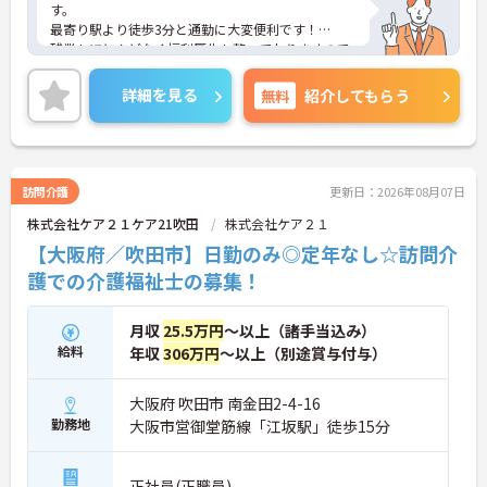
す。
最寄り駅より徒歩3分と通勤に大変便利です！
残業もほとんどなく福利厚生も整っておりますので
安心して就業していただけます。
ご興味のある方はお気軽にお問い合わせ下さい。
詳細を見る
無料
紹介してもらう
訪問介護
更新日：2026年08月07日
株式会社ケア２１ケア21吹田
株式会社ケア２１
【大阪府／吹田市】日勤のみ◎定年なし☆訪問介
護での介護福祉士の募集！
月収
25.5万円
～以上（諸手当込み）
給料
年収
306万円
～以上（別途賞与付与）
大阪府 吹田市 南金田2-4-16
勤務地
大阪市営御堂筋線「江坂駅」徒歩15分
正社員(正職員)