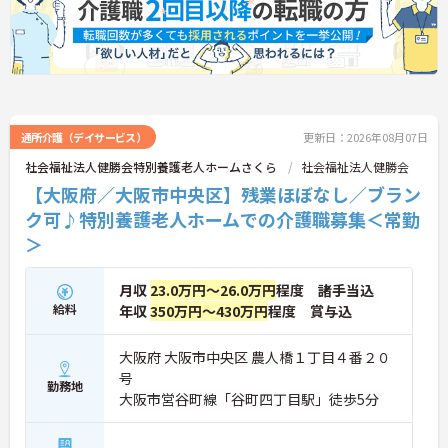
・夜勤なしで生活リズムを安定して保てます◎
通所介護（デイサービス）
更新日：2026年08月07日
社会福祉法人健勝会特別養護老人ホームさくら
社会福祉法人健勝会
【大阪府／大阪市中央区】残業ほぼなし／ブラン
ク可♪特別養護老人ホームでの介護職募集＜常勤
＞
月収
23.0万円～26.0万円
程度 諸手当込
給料
年収
350万円～430万円
程度 賞与込
大阪府 大阪市中央区 農人橋１丁目４番２０
号
勤務地
大阪市営谷町線「谷町四丁目駅」徒歩5分