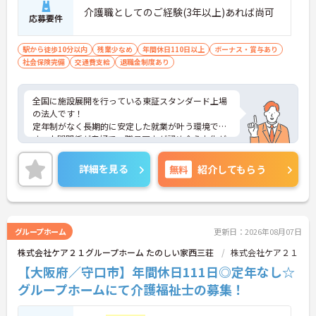
介護職としてのご経験(3年以上)あれば尚可
応募要件
駅から徒歩10分以内
残業少なめ
年間休日110日以上
ボーナス・賞与あり
社会保険完備
交通費支給
退職金制度あり
全国に施設展開を行っている東証スタンダード上場
の法人です！
定年制がなく長期的に安定した就業が叶う環境で
す。人間関係が良好で、職員同士が認め合う文化が
根付いています。
ご興味のある方には、面接対策ポイントなど、さら
詳細を見る
無料
紹介してもらう
に詳細をご案内しますのでお気軽にご相談くださ
い！
グループホーム
更新日：2026年08月07日
株式会社ケア２１グループホーム たのしい家西三荘
株式会社ケア２１
【大阪府／守口市】年間休日111日◎定年なし☆
グループホームにて介護福祉士の募集！