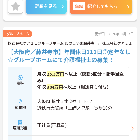
ご興味のある方には、面接対策ポイントなど、さら
詳細を見る
無料
紹介してもらう
に詳細をご案内しますのでお気軽にご相談くださ
い！
グループホーム
更新日：2026年08月07日
株式会社ケア２１グループホーム たのしい家藤井寺
株式会社ケア２１
【大阪府／藤井寺市】年間休日111日◎定年なし
☆グループホームにて介護福祉士の募集！
月収
25.3万円
～以上（夜勤5回分・諸手当込
み）
給料
年収
304万円
～以上（別途賞与付与）
大阪府 藤井寺市 惣社1-10-7
勤務地
近鉄南大阪線「土師ノ里駅」徒歩10分
正社員(正職員)
雇用形態