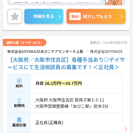
短期入所、在宅支援など複数サービスを組み合わせ
た体制を敷いており、地域のニーズに応じた支援を
行っています。医療機関や地域包括支援センターと
詳細を見る
無料
紹介してもらう
の連携も日常的で、利用者様の生活を多方面から支
える環境です。多職種が連携しながら相談から支援
まで一体的に対応しており、地域福祉を支えるやり
がいを感じられる職場です。
通所介護（デイサービス）
更新日：2026年08月07日
■ 日勤のみで無理なく働けます♪
株式会社SOYOKAZEあびこケアセンターそよ風
株式会社SOYOKAZE
生活リズムを整えながら働ける環境です。
【大阪府／大阪市住吉区】各種手当あり◎デイサ
・「8:30～17:30の日勤固定」で安定した勤務
ービスにて生活相談員の募集です！＜正社員＞
・「残業月10時間以内」で無理なく働ける
・プライベート時間も大切にできる環境
→ 長く続けやすい働き方が叶います
月収
26.2万円～30.7万円
給料
■ 相談職＋現場連携でやりがい実感！
大阪府 大阪市住吉区 我孫子東3-3-11
幅広い業務に関われるポジションです。
・相談業務を中心に契約や調整業務も対応
勤務地
大阪市営御堂筋線「あびこ駅」徒歩3分
・医療機関や地域との連携機会多数
・現場にも関われるため実践力が身につく
→ “支援の中心”として活躍できます
正社員(正職員)
雇用形態
■ 成長できる研修で安心スタート♪