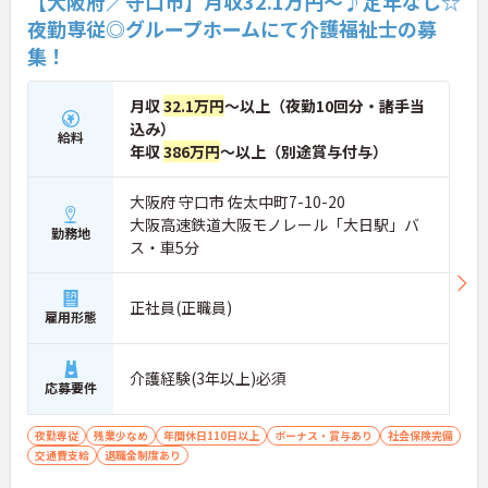
【大阪府／守口市】月収32.1万円～♪定年なし☆
夜勤専従◎グループホームにて介護福祉士の募
集！
月収
32.1万円
～以上（夜勤10回分・諸手当
込み）
給料
年収
386万円
～以上（別途賞与付与）
大阪府 守口市 佐太中町7-10-20
大阪高速鉄道大阪モノレール「大日駅」バ
勤務地
ス・車5分
正社員(正職員)
雇用形態
介護経験(3年以上)必須
応募要件
夜勤専従
残業少なめ
年間休日110日以上
ボーナス・賞与あり
社会保険完備
交通費支給
退職金制度あり