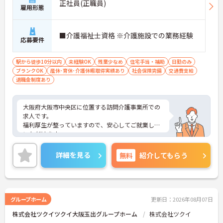
正社員(正職員)
雇用形態
■介護福祉士資格 ※介護施設での業務経験
応募要件
駅から徒歩10分以内
未経験OK
残業少なめ
住宅手当・補助
日勤のみ
ブランクOK
産休･育休･介護休暇取得実績あり
社会保険完備
交通費支給
退職金制度あり
大阪府大阪市中央区に位置する訪問介護事業所での
求人です。
福利厚生が整っていますので、安心してご就業して
いただけます。
残業はほぼないので、プライベートとの予定が立て
やすいです。
詳細を見る
無料
紹介してもらう
経験の浅い方、ブランクのある方も安心してお仕事
を始めていただける環境です♪
ご興味のある方には、面接対策ポイントなど、さら
に詳細をお話しいたしますので、お気軽にご相談く
ださい。
グループホーム
更新日：2026年08月07日
株式会社ツクイツクイ大阪玉出グループホーム
株式会社ツクイ