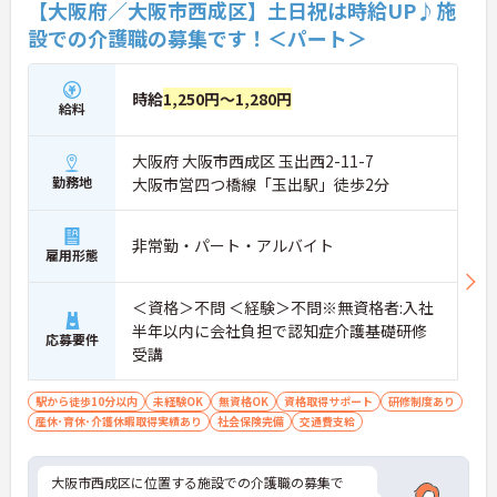
【大阪府／大阪市西成区】土日祝は時給UP♪施
設での介護職の募集です！＜パート＞
時給
1,250円～1,280円
給料
大阪府 大阪市西成区 玉出西2-11-7
勤務地
大阪市営四つ橋線「玉出駅」徒歩2分
非常勤・パート・アルバイト
雇用形態
＜資格＞不問 ＜経験＞不問※無資格者:入社
半年以内に会社負担で認知症介護基礎研修
応募要件
受講
駅から徒歩10分以内
未経験OK
無資格OK
資格取得サポート
研修制度あり
産休･育休･介護休暇取得実績あり
社会保険完備
交通費支給
大阪市西成区に位置する施設での介護職の募集で