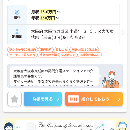
月収
25.0万円
～
給料
年収
350万円
～
大阪府 大阪市東成区 中道4‐3‐5 ＪＲ大阪環
勤務地
状線「玉造(ＪＲ)駅」徒歩8分
駅から徒歩10分以内
車通勤可
日勤のみ
年間休日110日以上
ボーナス・賞与あり
社会保険完備
交通費支給
退職金制度あり
大阪府大阪市東成区の訪問介護ステーションでの介
護職員の募集です。
マイカー通勤可能なので通勤もらくらく快適♪昇
給・賞与ありのため、あなたの頑張りがしっかり評
価されます。
ご興味のある方は、面接のポイントをお伝えします
詳細を見る
無料
紹介してもらう
のでお気軽にお問い合せください。
《おすすめポイント》
・残業ゼロ！プライベートとの両立が可能です☆
・2025年12月オープンの新しい施設です！
・穏やかな職場で、人間関係の良さが魅力です♪