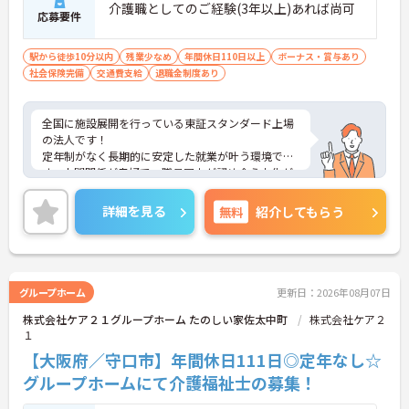
介護職としてのご経験(3年以上)あれば尚可
応募要件
駅から徒歩10分以内
残業少なめ
年間休日110日以上
ボーナス・賞与あり
社会保険完備
交通費支給
退職金制度あり
全国に施設展開を行っている東証スタンダード上場
の法人です！
定年制がなく長期的に安定した就業が叶う環境で
す。人間関係が良好で、職員同士が認め合う文化が
根付いています。
ご興味のある方には、面接対策ポイントなど、さら
詳細を見る
無料
紹介してもらう
に詳細をご案内しますのでお気軽にご相談くださ
い！
グループホーム
更新日：2026年08月07日
株式会社ケア２１グループホーム たのしい家佐太中町
株式会社ケア２
１
【大阪府／守口市】年間休日111日◎定年なし☆
グループホームにて介護福祉士の募集！