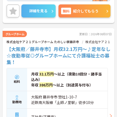
根付いています。
ご興味のある方には、面接対策ポイントなど、さら
詳細を見る
無料
紹介してもらう
に詳細をご案内しますのでお気軽にご相談くださ
い！
グループホーム
更新日：2026年08月07日
株式会社ケア２１グループホーム たのしい家藤井寺
株式会社ケア２１
【大阪府／藤井寺市】月収32.1万円～♪定年なし
☆夜勤専従◎グループホームにて介護福祉士の募
集！
月収
32.1万円
～以上（夜勤10回分・諸手当
込み）
給料
年収
386万円
～以上（別途賞与付与）
大阪府 藤井寺市 惣社1-10-7
勤務地
近鉄南大阪線「土師ノ里駅」徒歩10分
正社員(正職員)