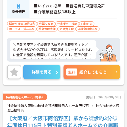
■いずれか必須 ■普通自動車運転免許
経験に応じて学べる環境が整っています。
応募要件
■介護業務経験3年以上
・入職後の基礎研修から段階的に学べる
・継続的な教育体制が整っている
駅から徒歩10分以内
残業少なめ
住宅手当・補助
日勤のみ
・管理職やケアマネへのキャリア展開も可能
ボーナス・賞与あり
社会保険完備
交通費支給
退職金制度あり
→ 将来を見据えて働ける環境です
■ 安定基盤×地域密着の安心環境♪
＼日勤で安定×相談職で活躍できる職場です♪／
株式会社SOYOKAZEは、高齢者向けサービスを中心
長く働きやすい法人です。
に全国で施設を展開している法人です。通所介護や
・全国規模の施設ネットワークを展開
短期入所、在宅支援など複数サービスを組み合わせ
・地域に根ざした支援体制を大切にしている
た体制を敷いており、地域のニーズに応じた支援を
・在宅生活を支える役割を担えるポジション
行っています。医療機関や地域包括支援センターと
→ 安定性とやりがいを両立できます
詳細を見る
無料
紹介してもらう
の連携も日常的で、利用者様の生活を多方面から支
える環境です。多職種が連携しながら相談から支援
まで一体的に対応しており、地域福祉を支えるやり
がいを感じられる職場です。
特別養護老人ホーム（特養）
更新日：2026年08月07日
■ 日勤のみで無理なく働けます♪
社会福祉法人帝塚山福祉会特別養護老人ホーム阪和苑
社会福祉法人帝
塚山福祉会
生活リズムを整えながら働ける環境です。
・「8:30～17:30の日勤固定」で安定した勤務
【大阪府／大阪市阿倍野区】駅から徒歩約3分◎
・「残業月10時間以内」で無理なく働ける
年間休日115日♪特別養護老人ホームでの介護職
・プライベート時間も大切にできる環境