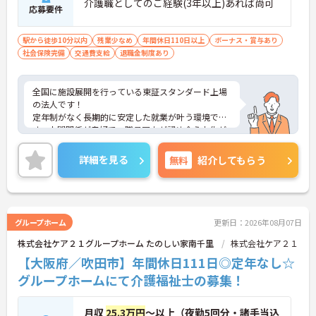
介護職としてのご経験(3年以上)あれば尚可
応募要件
駅から徒歩10分以内
残業少なめ
年間休日110日以上
ボーナス・賞与あり
社会保険完備
交通費支給
退職金制度あり
全国に施設展開を行っている東証スタンダード上場
の法人です！
定年制がなく長期的に安定した就業が叶う環境で
す。人間関係が良好で、職員同士が認め合う文化が
根付いています。
ご興味のある方には、面接対策ポイントなど、さら
詳細を見る
無料
紹介してもらう
に詳細をご案内しますのでお気軽にご相談くださ
い！
グループホーム
更新日：2026年08月07日
株式会社ケア２１グループホーム たのしい家南千里
株式会社ケア２１
【大阪府／吹田市】年間休日111日◎定年なし☆
グループホームにて介護福祉士の募集！
月収
25.3万円
～以上（夜勤5回分・諸手当込