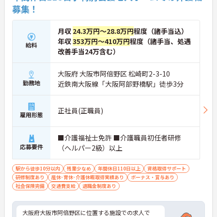
募集！
→ 長く続けやすい働き方が叶います
■ 相談職＋現場連携でやりがい実感！
月収
24.3万円～28.8万円
程度（諸手当込）
年収
353万円～410万円
程度（諸手当、処遇
幅広い業務に関われるポジションです。
給料
・相談業務を中心に契約や調整業務も対応
改善手当24万含む）
・医療機関や地域との連携機会多数
・現場にも関われるため実践力が身につく
大阪府 大阪市阿倍野区 松崎町2-3-10
→ “支援の中心”として活躍できます
勤務地
近鉄南大阪線「大阪阿部野橋駅」徒歩3分
■ 成長できる研修で安心スタート♪
正社員(正職員)
経験に応じて学べる環境が整っています。
雇用形態
・入職後の基礎研修から段階的に学べる
・継続的な教育体制が整っている
■介護福祉士免許 ■介護職員初任者研修
・管理職やケアマネへのキャリア展開も可能
応募要件
→ 将来を見据えて働ける環境です
（ヘルパー2級）以上
■ 安定基盤×地域密着の安心環境♪
駅から徒歩10分以内
残業少なめ
年間休日110日以上
資格取得サポート
研修制度あり
産休･育休･介護休暇取得実績あり
ボーナス・賞与あり
長く働きやすい法人です。
社会保険完備
交通費支給
退職金制度あり
・全国規模の施設ネットワークを展開
・地域に根ざした支援体制を大切にしている
・在宅生活を支える役割を担えるポジション
大阪府大阪市阿倍野区に位置する施設での求人で
→ 安定性とやりがいを両立できます