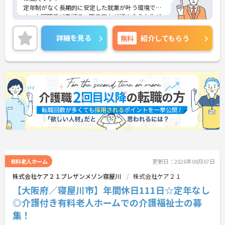
定年制がなく長期的に安定した就業が叶う環境で
す。人間関係が良好で、職員同士が認め合う文化が
根付いています。
ご興味のある方には、面接対策ポイントなど、さら
詳細を見る
無料
紹介してもらう
に詳細をご案内しますのでお気軽にご相談くださ
い！
有料老人ホーム
更新日：2026年08月07日
株式会社ケア２１プレザンメゾン寝屋川
株式会社ケア２１
【大阪府／寝屋川市】年間休日111日☆定年なし
◎介護付き有料老人ホームでの介護福祉士の募
集！