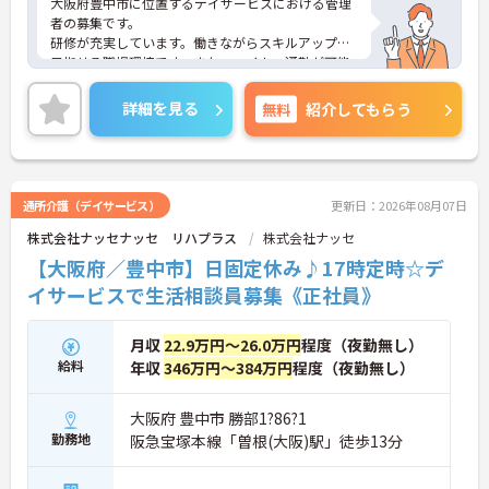
大阪府豊中市に位置するデイサービスにおける管理
者の募集です。
研修が充実しています。働きながらスキルアップが
目指せる職場環境です。また、マイカー通勤が可能
です。通勤が苦になりません。
ご興味のある方には、面接対策ポイントなど、さら
詳細を見る
無料
紹介してもらう
に詳細をご案内しますのでお気軽にご相談くださ
い！
通所介護（デイサービス）
更新日：2026年08月07日
株式会社ナッセナッセ リハプラス
株式会社ナッセ
【大阪府／豊中市】日固定休み♪17時定時☆デ
イサービスで生活相談員募集《正社員》
月収
22.9万円～26.0万円
程度（夜勤無し）
給料
年収
346万円～384万円
程度（夜勤無し）
大阪府 豊中市 勝部1?86?1
勤務地
阪急宝塚本線「曽根(大阪)駅」徒歩13分