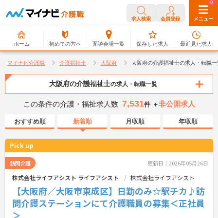
0
0
求人検索
会員登録
メニュー
ホーム
初めての方へ
面談会場一覧
保存した求人
最近見た求人
マイナビ介護職
介護福祉士
大阪府
大阪府の介護福祉士の求人・転職一
大阪府の介護福祉士
の求人・転職一覧
7,531
この条件の介護・福祉求人数
非公開求人
件 ＋
おすすめ順
新着順
月収順
年収順
Pick up
訪問介護
更新日：2026年05月26日
株式会社ライフアシスト ライフアシスト
株式会社ライフアシスト
【大阪府／大阪市東成区】日勤のみ☆駅チカ♪訪
問介護ステーションにて介護職員の募集＜正社員
＞