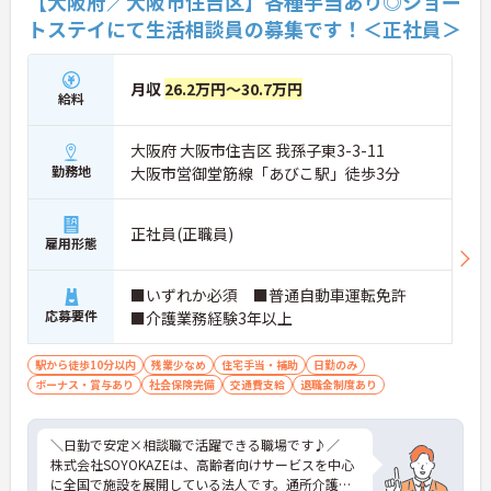
【大阪府／大阪市住吉区】各種手当あり◎ショー
トステイにて生活相談員の募集です！＜正社員＞
月収
26.2万円～30.7万円
給料
大阪府 大阪市住吉区 我孫子東3-3-11
勤務地
大阪市営御堂筋線「あびこ駅」徒歩3分
正社員(正職員)
雇用形態
■いずれか必須 ■普通自動車運転免許
応募要件
■介護業務経験3年以上
駅から徒歩10分以内
残業少なめ
住宅手当・補助
日勤のみ
ボーナス・賞与あり
社会保険完備
交通費支給
退職金制度あり
＼日勤で安定×相談職で活躍できる職場です♪／
株式会社SOYOKAZEは、高齢者向けサービスを中心
に全国で施設を展開している法人です。通所介護や