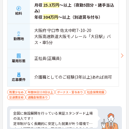
月収
25.3万円
～以上（夜勤5回分・諸手当込
み）
給料
年収
304万円
～以上（別途賞与付与）
大阪府 守口市 佐太中町7-10-20
大阪高速鉄道大阪モノレール「大日駅」バ
勤務地
ス・車5分
正社員(正職員)
雇用形態
介護職としてのご経験(3年以上)あれば尚可
応募要件
残業少なめ
年間休日110日以上
ボーナス・賞与あり
社会保険完備
交通費支給
退職金制度あり
全国に施設展開を行っている東証スタンダード上場
の法人です！
定年制がなく長期的に安定した就業が叶う環境で
す。人間関係が良好で、職員同士が認め合う文化が