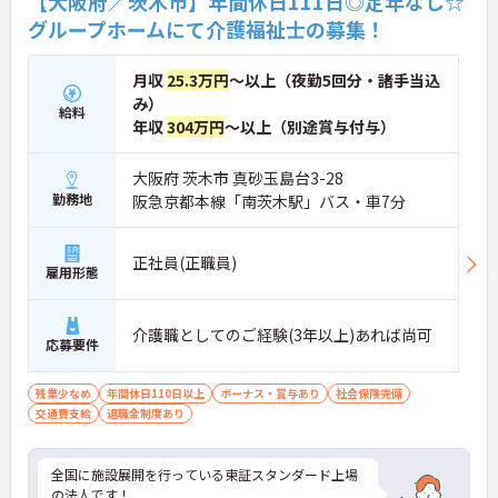
【大阪府／茨木市】年間休日111日◎定年なし☆
グループホームにて介護福祉士の募集！
月収
25.3万円
～以上（夜勤5回分・諸手当込
み）
給料
年収
304万円
～以上（別途賞与付与）
大阪府 茨木市 真砂玉島台3-28
勤務地
阪急京都本線「南茨木駅」バス・車7分
正社員(正職員)
雇用形態
介護職としてのご経験(3年以上)あれば尚可
応募要件
残業少なめ
年間休日110日以上
ボーナス・賞与あり
社会保険完備
交通費支給
退職金制度あり
全国に施設展開を行っている東証スタンダード上場
の法人です！