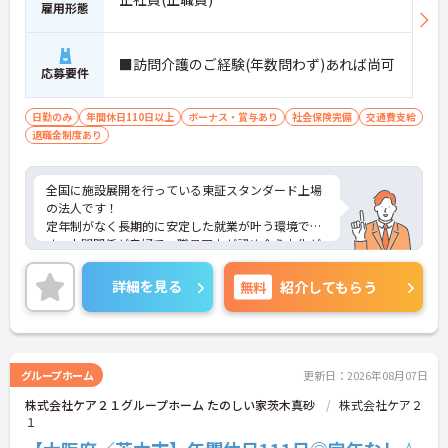
雇用形態
■訪問介護のご経験(年数問わず)あれば尚可
応募要件
日勤のみ
年間休日110日以上
ボーナス・賞与あり
社会保険完備
交通費支給
退職金制度あり
全国に施設展開を行っている東証スタンダード上場
の法人です！
定年制がなく長期的に安定した就業が叶う環境で
す。人間関係が良好で、職員同士が認め合う文化が
根付いています。
ご興味のある方には、面接対策ポイントなど、さら
詳細を見る
無料
紹介してもらう
に詳細をご案内しますのでお気軽にご相談くださ
い！
グループホーム
更新日：2026年08月07日
株式会社ケア２１グループホーム たのしい家茨木真砂
株式会社ケア２
１