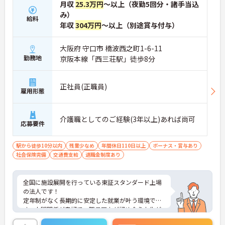
月収
25.3万円
～以上（夜勤5回分・諸手当込
み）
給料
年収
304万円
～以上（別途賞与付与）
大阪府 守口市 橋波西之町1-6-11
勤務地
京阪本線「西三荘駅」徒歩8分
正社員(正職員)
雇用形態
介護職としてのご経験(3年以上)あれば尚可
応募要件
駅から徒歩10分以内
残業少なめ
年間休日110日以上
ボーナス・賞与あり
社会保険完備
交通費支給
退職金制度あり
全国に施設展開を行っている東証スタンダード上場
の法人です！
定年制がなく長期的に安定した就業が叶う環境で
す。人間関係が良好で、職員同士が認め合う文化が
根付いています。