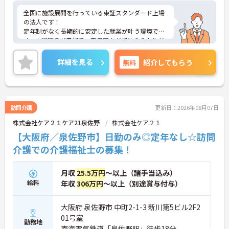
全国に施設展開を行っている東証スタンダード上場
の法人です！
定年制がなく長期的に安定した就業が叶う環境で
す。人間関係が良好で、職員同士が認め合う文化が
根付いています。
ご興味のある方には、面接対策ポイントなど、さら
詳細を見る
無料
紹介してもらう
に詳細をご案内しますのでお気軽にご相談くださ
い！
訪問介護
更新日：2026年08月07日
株式会社ケア２１ケア21泉佐野
株式会社ケア２１
【大阪府／泉佐野市】日勤のみ◎定年なし☆訪問
介護での介護福祉士の募集！
月収
25.5万円
～以上（諸手当込み）
給料
年収
306万円
～以上（別途賞与付与）
大阪府 泉佐野市 中町2-1-3 新川第5ビル2F2
01号室
勤務地
南海電気鉄道「泉佐野駅」徒歩18分