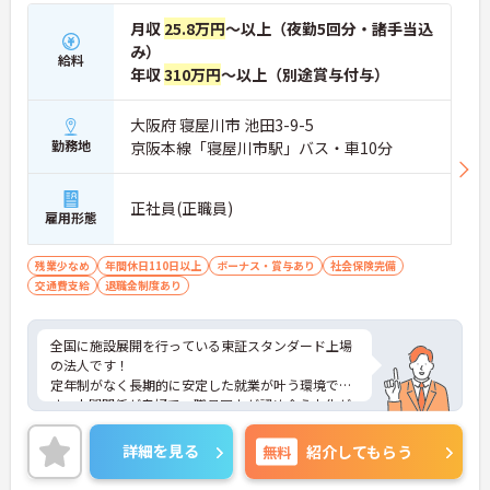
月収
25.8万円
～以上（夜勤5回分・諸手当込
み）
給料
年収
310万円
～以上（別途賞与付与）
大阪府 寝屋川市 池田3-9-5
勤務地
京阪本線「寝屋川市駅」バス・車10分
正社員(正職員)
雇用形態
残業少なめ
年間休日110日以上
ボーナス・賞与あり
社会保険完備
交通費支給
退職金制度あり
全国に施設展開を行っている東証スタンダード上場
の法人です！
定年制がなく長期的に安定した就業が叶う環境で
す。人間関係が良好で、職員同士が認め合う文化が
根付いています。
ご興味のある方には、面接対策ポイントなど、さら
詳細を見る
無料
紹介してもらう
に詳細をご案内しますのでお気軽にご相談くださ
い！