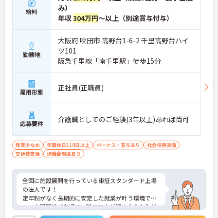
み）
給料
年収
304万円
～以上（別途賞与付与）
大阪府 吹田市 高野台1-6-2 千里高野台ハイ
ツ101
勤務地
阪急千里線「南千里駅」徒歩15分
正社員(正職員)
雇用形態
介護職としてのご経験(3年以上)あれば尚可
応募要件
残業少なめ
年間休日110日以上
ボーナス・賞与あり
社会保険完備
交通費支給
退職金制度あり
全国に施設展開を行っている東証スタンダード上場
の法人です！
定年制がなく長期的に安定した就業が叶う環境で
す。人間関係が良好で、職員同士が認め合う文化が
根付いています。