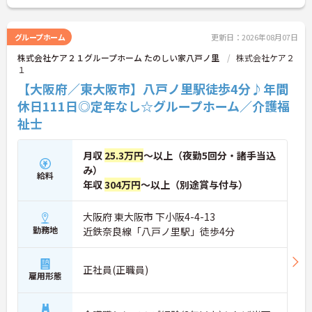
グループホーム
更新日：2026年08月07日
株式会社ケア２１グループホーム たのしい家八戸ノ里
株式会社ケア２
１
【大阪府／東大阪市】八戸ノ里駅徒歩4分♪年間
休日111日◎定年なし☆グループホーム／介護福
祉士
月収
25.3万円
～以上（夜勤5回分・諸手当込
み）
給料
年収
304万円
～以上（別途賞与付与）
大阪府 東大阪市 下小阪4-4-13
勤務地
近鉄奈良線「八戸ノ里駅」徒歩4分
正社員(正職員)
雇用形態