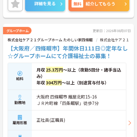
ご興味のある方には、面接対策ポイントなど、さら
詳細を見る
無料
紹介してもらう
に詳細をご案内しますのでお気軽にご相談くださ
い！
グループホーム
更新日：2026年08月07日
株式会社ケア２１グループホーム たのしい家四條畷
株式会社ケア２１
【大阪府／四條畷市】年間休日111日◎定年なし
☆グループホームにて介護福祉士の募集！
月収
25.3万円
～以上（夜勤5回分・諸手当込
み）
給料
年収
304万円
～以上（別途賞与付与）
大阪府 四條畷市 雁屋北町15-16
勤務地
ＪＲ片町線「四条畷駅」徒歩7分
正社員(正職員)
雇用形態