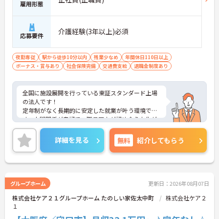
雇用形態
介護経験(3年以上)必須
応募要件
夜勤専従
駅から徒歩10分以内
残業少なめ
年間休日110日以上
ボーナス・賞与あり
社会保険完備
交通費支給
退職金制度あり
全国に施設展開を行っている東証スタンダード上場
の法人です！
定年制がなく長期的に安定した就業が叶う環境で
す。人間関係が良好で、職員同士が認め合う文化が
根付いています。
ご興味のある方には、面接対策ポイントなど、さら
詳細を見る
無料
紹介してもらう
に詳細をご案内しますのでお気軽にご相談くださ
い！
グループホーム
更新日：2026年08月07日
株式会社ケア２１グループホーム たのしい家佐太中町
株式会社ケア２
１