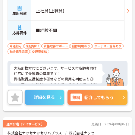
正社員(正職員)
雇用形態
■経験不問
応募要件
車通勤可
未経験OK
資格取得サポート
研修制度あり
ボーナス・賞与あり
社会保険完備
交通費支給
大阪府枚方市にございます、サービス付高齢者向け
住宅にて介護職の募集です！
資格取得支援制度や研修などの費用を補助あり◎バ
ックアップ体制がしっかりしておりますので、未経
験・ブランクある方でも安心して就業できます♪ま
た、マイカー通勤OKなので、通勤も楽々です◎
詳細を見る
無料
紹介してもらう
ご興味のある方は、さらに詳細をお伝えしますの
で、お気軽にお問い合わせください！
通所介護（デイサービス）
更新日：2026年08月07日
株式会社ナッセナッセリハプラス
株式会社ナッセ