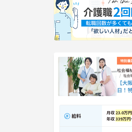
特別養
社会福
社会
【大
日！
月収
23.0万
給料
年収
339万円