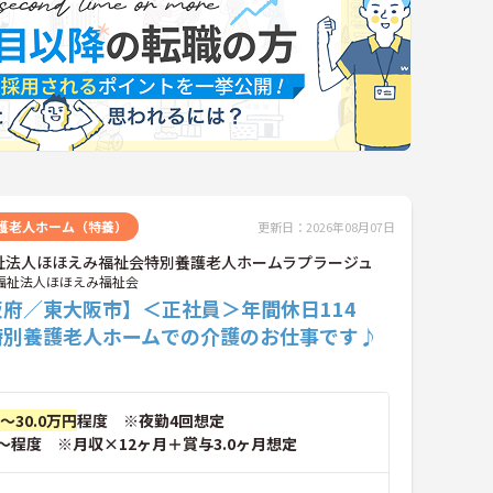
護老人ホーム（特養）
更新日：2026年08月07日
祉法人ほほえみ福祉会特別養護老人ホームラプラージュ
福祉法人ほほえみ福祉会
阪府／東大阪市】＜正社員＞年間休日114
特別養護老人ホームでの介護のお仕事です♪
円～30.0万円
程度 ※夜勤4回想定
～程度 ※月収×12ヶ月＋賞与3.0ヶ月想定