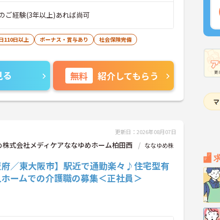
のご経験(3年以上)あれば尚可
日110日以上
ボーナス・賞与あり
社会保険完備
見る
無料
紹介してもらう
更新日：2026年08月07日
め株式会社メディケアななゆめホーム柏田西
ななゆめ株
阪府／東大阪市】駅近で通勤楽々♪住宅型有
人ホームでの介護職の募集＜正社員＞