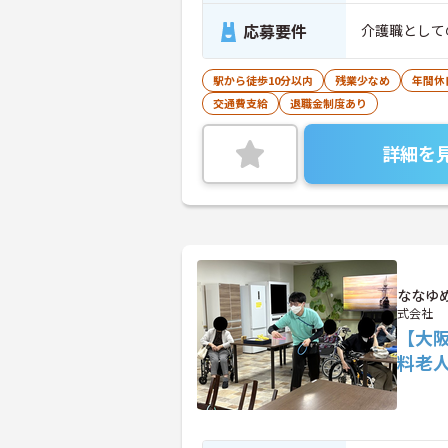
応募要件
介護職として
駅から徒歩10分以内
残業少なめ
年間休
交通費支給
退職金制度あり
詳細を
ななゆ
式会社
【大
料老