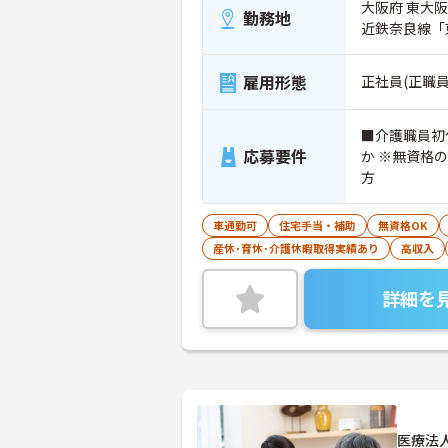
大阪府 東大阪市
勤務地
近鉄奈良線「
雇用形態
正社員(正職員
■介護職員初
応募要件
か ※無資格
方
車通勤可
住宅手当・補助
無資格OK
産休･育休･介護休暇取得実績あり
高収入
詳細を
医療法