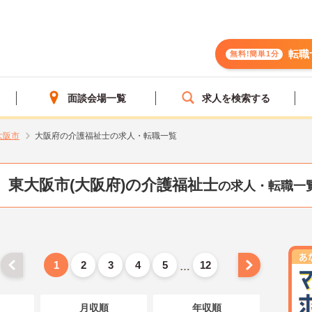
転職
無料!簡単1分
面談会場一覧
求人を検索する
大阪市
大阪府の介護福祉士の求人・転職一覧
東大阪市(大阪府)の介護福祉士
の求人・転職一
1
2
3
4
5
12
…
月収順
年収順