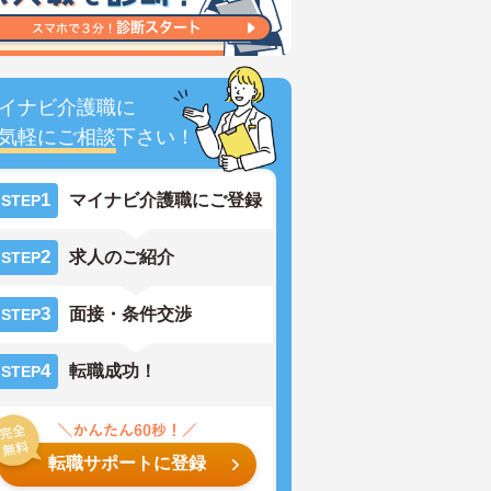
イナビ介護職に
気軽にご相談
下さい！
1
マイナビ介護職にご登録
STEP
2
求人のご紹介
STEP
3
面接・条件交渉
STEP
4
転職成功！
STEP
転職サポートに登録