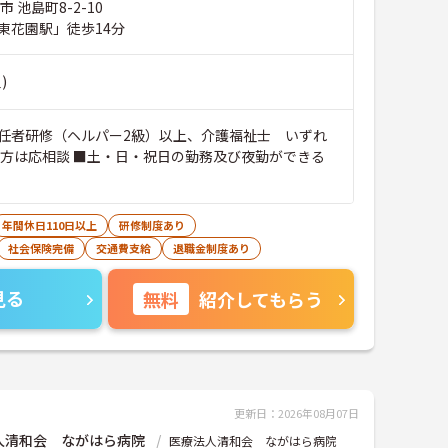
 池島町8-2-10
東花園駅」徒歩14分
)
任者研修（ヘルパー2級）以上、介護福祉士 いずれ
の方は応相談 ■土・日・祝日の勤務及び夜勤ができる
年間休日110日以上
研修制度あり
社会保険完備
交通費支給
退職金制度あり
見る
無料
紹介してもらう
更新日：2026年08月07日
人清和会 ながはら病院
医療法人清和会 ながはら病院