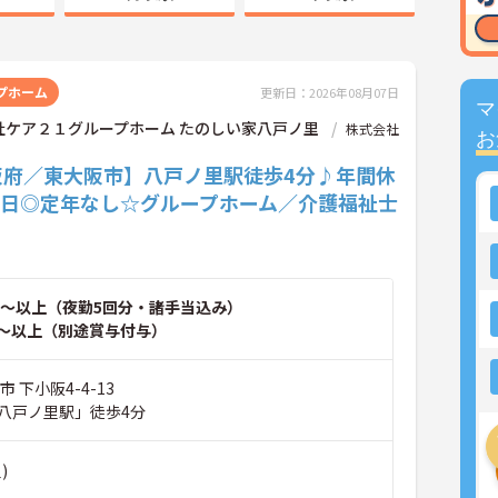
プホーム
更新日：2026年08月07日
マ
社ケア２１グループホーム たのしい家八戸ノ里
株式会社
お
阪府／東大阪市】八戸ノ里駅徒歩4分♪年間休
11日◎定年なし☆グループホーム／介護福祉士
～以上（夜勤5回分・諸手当込み）
～以上（別途賞与付与）
 下小阪4-4-13
八戸ノ里駅」徒歩4分
)