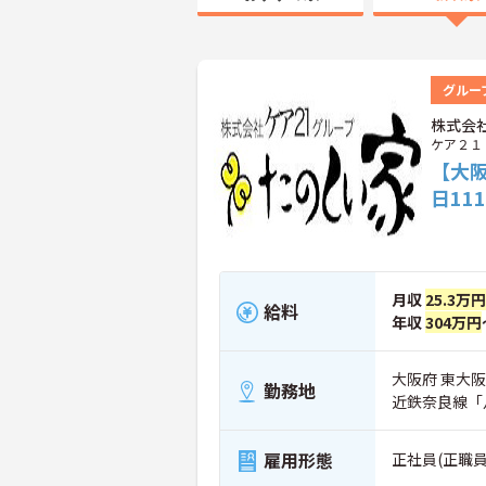
グルー
株式会
ケア２１
【大
日1
月収
25.3万円
給料
年収
304万円
大阪府 東大阪市
勤務地
近鉄奈良線「
雇用形態
正社員(正職員