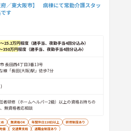
阪府／東大阪市】 病棟にて常勤介護スタッ
集です
円～25.2万円
程度（諸手当、夜勤手当4回分込み）
～350万円
程度（諸手当、夜勤手当4回分込み）
市 長田西4丁目3番13号
な線「長田(大阪)駅」徒歩7分
)
任者研修（ホームヘルパー2級）以上の資格お持ちの
者、無資格者応相談
なめ
無資格OK
年間休日110日以上
研修制度あり
完備
交通費支給
退職金制度あり