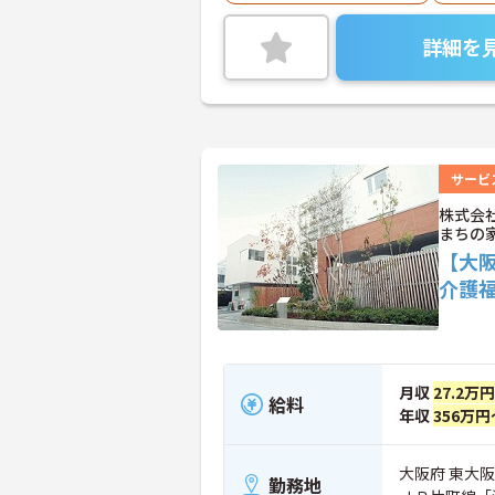
詳細を
サービ
株式会
まちの
【大
介護
月収
27.2万
給料
年収
356万円
大阪府 東大阪市
勤務地