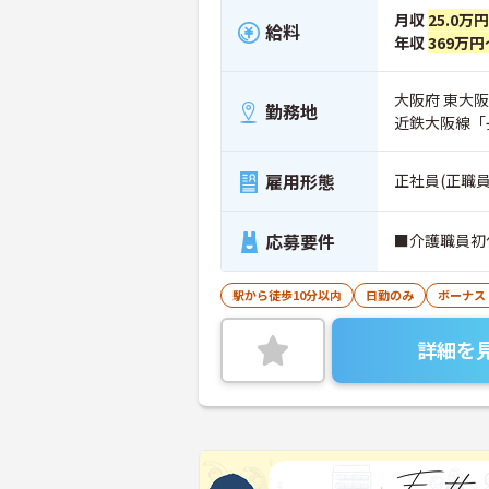
月収
25.0万
給料
年収
369万円
大阪府 東大阪市
勤務地
近鉄大阪線「
雇用形態
正社員(正職員
応募要件
■介護職員初
駅から徒歩10分以内
日勤のみ
ボーナス
詳細を