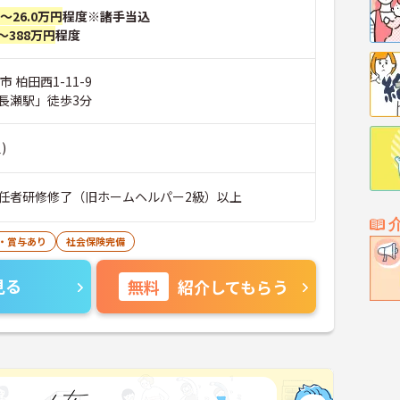
円～26.0万円
程度※諸手当込
～388万円
程度
 柏田西1-11-9
長瀬駅」徒歩3分
)
任者研修修了（旧ホームヘルパー2級）以上
・賞与あり
社会保険完備
見る
無料
紹介してもらう