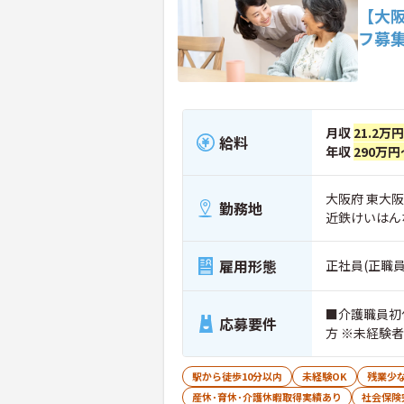
【大
フ募
月収
21.2万
給料
年収
290万円
大阪府 東大阪
勤務地
近鉄けいはん
雇用形態
正社員(正職員
■介護職員初
応募要件
方 ※未経験
駅から徒歩10分以内
未経験OK
残業少
産休･育休･介護休暇取得実績あり
社会保険