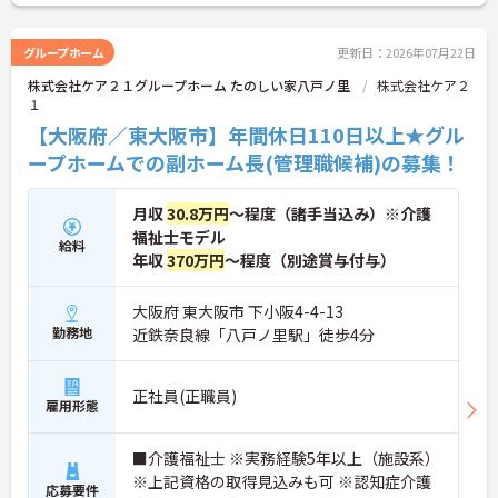
誕生日プレゼントなど、ユニークで充実した福利厚
生も嬉しいポイント。マネジメント経験を活かし、
スタッフを大切にしながらより良い施設を創ってい
グループホーム
更新日：2026年07月22日
きたいという意欲のある方に最適な環境です。本社
株式会社ケア２１グループホーム たのしい家八戸ノ里
株式会社ケア２
によるサポート体制も整っているため、施設運営に
１
専念できます。ご興味のある方は詳細等をお伝えし
ますので、お気軽にお問い合わせください。
【大阪府／東大阪市】年間休日110日以上★グル
ープホームでの副ホーム長(管理職候補)の募集！
月収
30.8万円
～程度（諸手当込み）※介護
福祉士モデル
給料
年収
370万円
～程度（別途賞与付与）
大阪府 東大阪市 下小阪4-4-13
勤務地
近鉄奈良線「八戸ノ里駅」徒歩4分
正社員(正職員)
雇用形態
■介護福祉士 ※実務経験5年以上（施設系）
※上記資格の取得見込みも可 ※認知症介護
応募要件