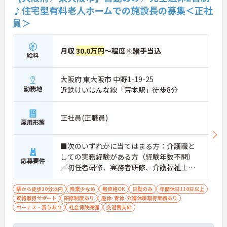
♪住宅型有料老人ホームでの施設長の募集＜正社
員＞
月収
30.0万円
～程度※諸手当込
給料
大阪府 東大阪市 中野1-19-25
勤務地
近鉄けいはんな線「荒本駅」徒歩8分
正社員(正職員)
雇用形態
■次のいずれかに当てはまる方：介護職と
しての実務経験がある方（経験年数不問）
応募要件
／初任者研修、実務者研修、介護福祉士な
どの介護資格をお持ちの方／店長やリーダ
ーなどの経歴をお持ちの方■Word、Excel
駅から徒歩10分以内
残業少なめ
無資格OK
日勤のみ
年間休日110日以上
資格取得サポート
の基本スキル必須■普通自動車運転免許（A
研修制度あり
産休･育休･介護休暇取得実績あり
ボーナス・賞与あり
社会保険完備
交通費支給
T限定可）必須