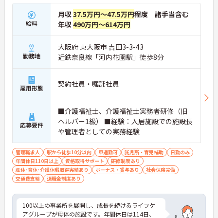
月収
37.5万円～47.5万円
程度 諸手当含む
給料
年収
490万円～614万円
大阪府 東大阪市 吉田3-3-43
勤務地
近鉄奈良線「河内花園駅」徒歩8分
契約社員・嘱託社員
雇用形態
■介護福祉士、介護福祉士実務者研修（旧
ヘルパー1級） ■経験：入居施設での施設長
応募要件
や管理者としての実務経験
管理職求人
駅から徒歩10分以内
車通勤可
託児所・育児補助
日勤のみ
年間休日110日以上
資格取得サポート
研修制度あり
産休･育休･介護休暇取得実績あり
ボーナス・賞与あり
社会保険完備
交通費支給
退職金制度あり
100以上の事業所を展開し、成長を続けるライフケ
アグループが母体の施設です。年間休日は114日、