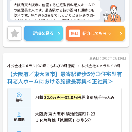
大阪府東大阪市に位置する住宅型有料老人ホームで
の施設長求人です。最寄駅から徒歩圏内！通勤にも
便利です。完全週休2日制でしっかりとお休みを取り
ながら働くことができます。ご興味のある方には、
面接対策ポイント等、さらに詳細をお話ししますの
でお気軽にご相談ください！
詳細を見る
無料
紹介してもらう
更新日：2026年03月26日
株式会社エメラルドの郷こもれびの郷徳庵
株式会社エメラルドの郷
【大阪府／東大阪市】最寄駅徒歩5分◎住宅型有
料老人ホームにおける施設長募集＜正社員＞
月収
32.0万円～32.0万円
程度※諸手当込み
給料
大阪府 東大阪市 鴻池徳庵町7-23
勤務地
ＪＲ片町線「徳庵駅」徒歩5分