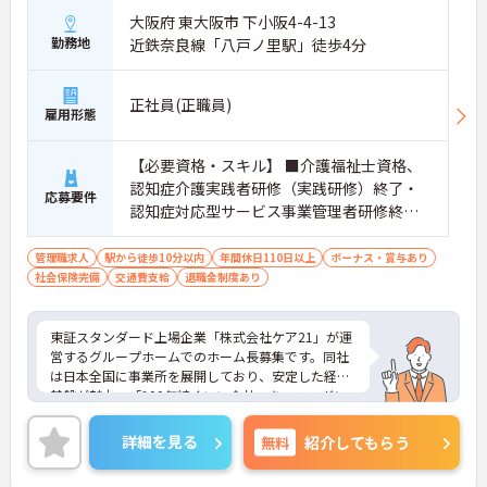
大阪府 東大阪市 下小阪4-4-13
勤務地
近鉄奈良線「八戸ノ里駅」徒歩4分
正社員(正職員)
雇用形態
【必要資格・スキル】 ■介護福祉士資格、
認知症介護実践者研修（実践研修）終了・
応募要件
認知症対応型サービス事業管理者研修終了
■マネジメント経験がある方（副施設長な
ど）
管理職求人
駅から徒歩10分以内
年間休日110日以上
ボーナス・賞与あり
社会保険完備
交通費支給
退職金制度あり
東証スタンダード上場企業「株式会社ケア21」が運
営するグループホームでのホーム長募集です。同社
は日本全国に事業所を展開しており、安定した経営
基盤が魅力。「100年続くいい会社」をスローガン
に、スタッフが安心して長く働ける環境づくりに注
力しています。年間休日は111日、夏季・冬季休暇
詳細を見る
無料
紹介してもらう
もしっかり取得可能です。また、映画やレジャー施
設の割引が受けられる組合制度や、毎年もらえるお