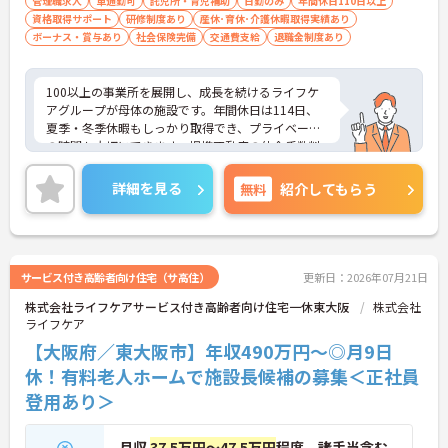
管理職求人
車通勤可
託児所・育児補助
日勤のみ
年間休日110日以上
資格取得サポート
研修制度あり
産休･育休･介護休暇取得実績あり
ボーナス・賞与あり
社会保険完備
交通費支給
退職金制度あり
100以上の事業所を展開し、成長を続けるライフケ
アグループが母体の施設です。年間休日は114日、
夏季・冬季休暇もしっかり取得でき、プライベート
の時間も大切にできます。提携不動産の仲介手数料
無料や企業主導型保育園の社員割引、鍼灸整骨院の
無料診療など、同法人ならではのユニークな福利厚
詳細を見る
無料
紹介してもらう
生も魅力です。「仕事を楽しむ」をモットーに、ア
ットホームでゆったりとした雰囲気のなか、あなた
の意見やアイデアを活かせます。資格取得支援やキ
ャリアパス制度も整っており、チームワークを大切
にしながら安定した組織で長くキャリアを築きたい
サービス付き高齢者向け住宅（サ高住）
更新日：2026年07月21日
方、向上心を持って積極的に業務に取り組める方か
株式会社ライフケアサービス付き高齢者向け住宅一休東大阪
株式会社
らのご応募をお待ちしております。ご興味のある方
ライフケア
は詳細等をお伝えしますので、お気軽にお問い合わ
せください。
【大阪府／東大阪市】年収490万円～◎月9日
休！有料老人ホームで施設長候補の募集＜正社員
登用あり＞
月収
37.5万円～47.5万円
程度 諸手当含む