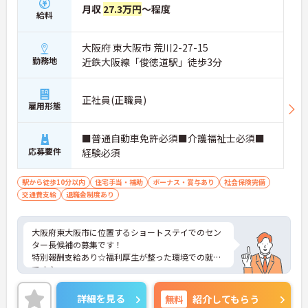
月収
27.3万円
～程度
給料
大阪府 東大阪市 荒川2-27-15
勤務地
近鉄大阪線「俊徳道駅」徒歩3分
正社員(正職員)
雇用形態
■普通自動車免許必須■介護福祉士必須■
応募要件
経験必須
駅から徒歩10分以内
住宅手当・補助
ボーナス・賞与あり
社会保険完備
交通費支給
退職金制度あり
大阪府東大阪市に位置するショートステイでのセン
ター長候補の募集です！
特別報酬支給あり☆福利厚生が整った環境での就業
です♪
ご興味ある方には、面接対策ポイントなど、さらに
詳細をお話しいたしますのでお気軽にご相談くださ
詳細を見る
無料
紹介してもらう
い。