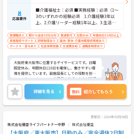
■介護福祉士：必須 ■実務経験：必須（1～
3のいずれかの経験必須 1.介護経験3年以
応募要件
上、2.介護リーダー経験1年以上、3.生活相
談員業務経験1年以上） ■普通自動車運
転免許（AT限定可）
管理職求人
駅から徒歩10分以内
車通勤可
日勤のみ
年間休日110日以上
資格取得サポート
研修制度あり
産休･育休･介護休暇取得実績あり
ボーナス・賞与あり
社会保険完備
交通費支給
退職金制度あり
大阪府東大阪市に位置するデイサービスです。日曜
固定休み、年間休日110日を確保し、働きやすい環
境を提供しています。副施設長としての役割を担
い、スタッフのフォローや所長のサポートなど施設
運営をお任せします。業務効率化のため、専用アプ
リを使用し、記録業務や勤怠管理もスムーズです。
詳細を見る
無料
紹介してもらう
充実した福利厚生も魅力♪ご興味のある方には、面
接ポイントをお伝えしますので、お気軽にご連絡く
ださい。
更新日：2026年05月08日
株式会社優空ライフパートナー中野
株式会社優空
【大阪府／東大阪市】日勤のみ／完全週休2日制