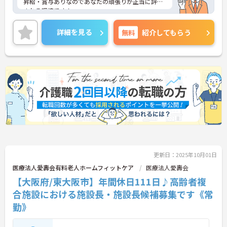
昇給・賞与ありなのであなたの頑張りが正当に評価
される環境です！
最寄り駅から徒歩3分の好立地なところも嬉しいポ
イント♪
詳細を見る
無料
紹介してもらう
ご興味のある方はご面接のポイントお伝えしますの
でご気軽にお問合せください。
更新日：2025年10月01日
医療法人愛壽会有料老人ホームフィットケア
医療法人愛壽会
【大阪府/東大阪市】年間休日111日♪高齢者複
合施設における施設長・施設長候補募集です《常
勤》