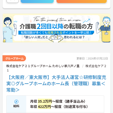
グループホーム
更新日：2026年07月22日
株式会社ケア２１グループホーム たのしい家八戸ノ里
株式会社ケア２
１
【大阪府／東大阪市】大手法人運営☆研修制度充
実◎グループホームのホーム長（管理職）募集＜
常勤＞
月収
35.2万円
～程度（諸手当込み）
給料
年収
422万円
～程度（別途賞与付与）