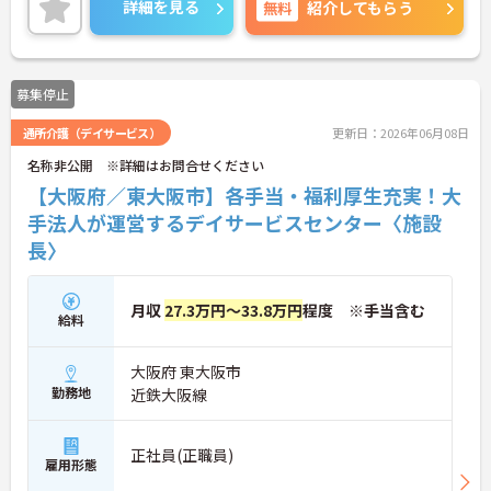
詳細を見る
無料
紹介してもらう
お話しいたしますのでお気軽にご相談ください。
募集停止
通所介護（デイサービス）
更新日：2026年06月08日
名称非公開 ※詳細はお問合せください
【大阪府／東大阪市】各手当・福利厚生充実！大
手法人が運営するデイサービスセンター〈施設
長〉
月収
27.3万円～33.8万円
程度 ※手当含む
給料
大阪府 東大阪市
勤務地
近鉄大阪線
正社員(正職員)
雇用形態