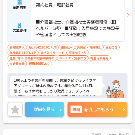
契約社員・嘱託社員
雇用形態
■介護福祉士、介護福祉士実務者研修（旧
ヘルパー1級） ■経験：入居施設での施設長
応募要件
や管理者としての実務経験
管理職求人
駅から徒歩10分以内
車通勤可
託児所・育児補助
日勤のみ
年間休日110日以上
資格取得サポート
研修制度あり
産休･育休･介護休暇取得実績あり
ボーナス・賞与あり
社会保険完備
交通費支給
退職金制度あり
100以上の事業所を展開し、成長を続けるライフケ
アグループが母体の施設です。年間休日は114日、
夏季・冬季休暇もしっかり取得でき、プライベート
の時間も大切にできます。提携不動産の仲介手数料
無料や企業主導型保育園の社員割引、鍼灸整骨院の
無料診療など、同法人ならではのユニークな福利厚
詳細を見る
無料
紹介してもらう
生も魅力です。「仕事を楽しむ」をモットーに、ア
ットホームでゆったりとした雰囲気のなか、あなた
の意見やアイデアを活かせます。資格取得支援やキ
ャリアパス制度も整っており、チームワークを大切
にしながら安定した組織で長くキャリアを築きたい
更新日：2026年07月21日