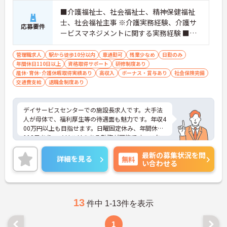
■介護福祉士、社会福祉士、精神保健福祉
士、社会福祉主事 ※介護実務経験、介護サ
応募要件
ービスマネジメントに関する実務経験 ■普
通自動車運転免許（AT可）あれば尚可
管理職求人
駅から徒歩10分以内
車通勤可
残業少なめ
日勤のみ
年間休日110日以上
資格取得サポート
研修制度あり
産休･育休･介護休暇取得実績あり
高収入
ボーナス・賞与あり
社会保険完備
交通費支給
退職金制度あり
デイサービスセンターでの施設長求人です。大手法
人が母体で、福利厚生等の待遇面も魅力です。年収4
00万円以上も目指せます。日曜固定休み、年間休日
110日あり、メリハリのある勤務が可能です。これ
までのご経験を生かして即戦力としてご活躍いただ
最新の募集状況を問
ける環境です。ご興味のある方には、面接対策ポイ
詳細を見る
無料
い合わせる
ントなど、さらに詳細をお話しいたしますのでお気
軽にご相談ください！
13
件中 1-13件を表示
1