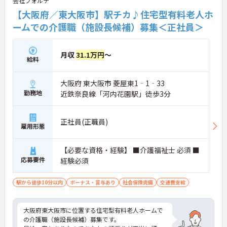
会社フォルテ
【大阪府／東大阪市】駅チカ♪住宅型有料老人ホ
ームでの介護職（施設長候補）募集＜正社員＞
月収
31.1万円
～
給料
大阪府 東大阪市 菱屋東1‐1‐33
勤務地
近鉄奈良線「河内花園駅」徒歩3分
正社員(正職員)
雇用形態
【必要な資格・経験】 ■介護福祉士 必須 ■
応募要件
経験必須
駅から徒歩10分以内
ボーナス・賞与あり
社会保険完備
交通費支給
大阪府東大阪市に位置する住宅型有料老人ホームで
の介護職（施設長候補）募集です。