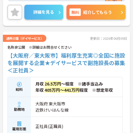
無料や企業主導型保育園の社員割引、鍼灸整骨院の
無料診療など、同法人ならではのユニークな福利厚
詳細を見る
無料
紹介してもらう
生も魅力です。「仕事を楽しむ」をモットーに、ア
ットホームでゆったりとした雰囲気のなか、あなた
の意見やアイデアを活かせます。資格取得支援やキ
ャリアパス制度も整っており、チームワークを大切
にしながら安定した組織で長くキャリアを築きたい
通所介護（デイサービス）
更新日：2026年06月09日
方、向上心を持って積極的に業務に取り組める方か
名称非公開 ※詳細はお問合せください
らのご応募をお待ちしております。ご興味のある方
は詳細等をお伝えしますので、お気軽にお問い合わ
【大阪府／東大阪市】福利厚生充実◎全国に施設
せください。
を展開する企業★デイサービスで副施設長の募集
＜正社員＞
月収
26.5万円
～程度 ※諸手当込み
給料
年収
405万円～441万円
程度 ※想定年収
大阪府 東大阪市
勤務地
近鉄けいはんな線
正社員(正職員)
雇用形態