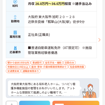
月収
26.0万円～36.0万円
程度 ※諸手当込み
給料
大阪府 東大阪市 旭町２０－２８
勤務地
近鉄奈良線「瓢箪山(大阪)駅」徒歩9分
正社員(正職員)
雇用形態
■普通自動車運転免許（AT限定可） ※施設
応募要件
管理業務経験者優遇
駅から徒歩10分以内
車通勤可
住宅手当・補助
日勤のみ
年間休日110日以上
産休･育休･介護休暇取得実績あり
社会保険完備
交通費支給
退職金制度あり
大阪府東大阪市にある有料老人ホーム、リハビリ看
護多機能施設の管理をおねがいいたします。アット
ホームな雰囲気で風通しのよい職場です。
東大阪市・大東市を中心に、病院、訪問リハ、リハ
ビリ特化型デイサービスを運営している法人です。
ご興味ある方には、面接対策ポイントなど、詳細を