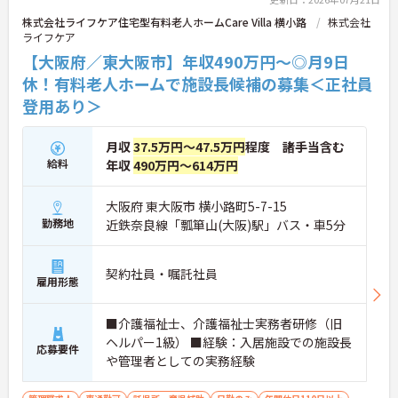
方、向上心を持って積極的に業務に取り組める方か
株式会社ライフケア住宅型有料老人ホームCare Villa 横小路
株式会社
らのご応募をお待ちしております。ご興味のある方
ライフケア
は詳細等をお伝えしますので、お気軽にお問い合わ
【大阪府／東大阪市】年収490万円～◎月9日
せください。
休！有料老人ホームで施設長候補の募集＜正社員
登用あり＞
月収
37.5万円～47.5万円
程度 諸手当含む
給料
年収
490万円～614万円
大阪府 東大阪市 横小路町5-7-15
勤務地
近鉄奈良線「瓢箪山(大阪)駅」バス・車5分
契約社員・嘱託社員
雇用形態
■介護福祉士、介護福祉士実務者研修（旧
ヘルパー1級） ■経験：入居施設での施設長
応募要件
や管理者としての実務経験