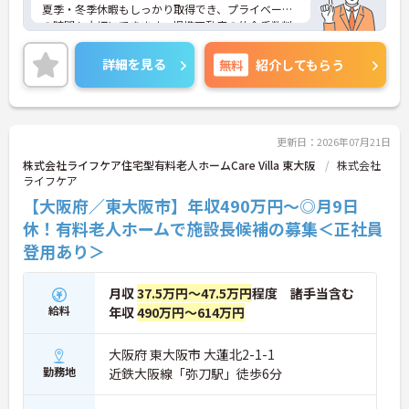
夏季・冬季休暇もしっかり取得でき、プライベート
の時間も大切にできます。提携不動産の仲介手数料
無料や企業主導型保育園の社員割引、鍼灸整骨院の
無料診療など、同法人ならではのユニークな福利厚
詳細を見る
無料
紹介してもらう
生も魅力です。「仕事を楽しむ」をモットーに、ア
ットホームでゆったりとした雰囲気のなか、あなた
の意見やアイデアを活かせます。資格取得支援やキ
ャリアパス制度も整っており、チームワークを大切
にしながら安定した組織で長くキャリアを築きたい
更新日：2026年07月21日
方、向上心を持って積極的に業務に取り組める方か
株式会社ライフケア住宅型有料老人ホームCare Villa 東大阪
株式会社
らのご応募をお待ちしております。ご興味のある方
ライフケア
は詳細等をお伝えしますので、お気軽にお問い合わ
【大阪府／東大阪市】年収490万円～◎月9日
せください。
休！有料老人ホームで施設長候補の募集＜正社員
登用あり＞
月収
37.5万円～47.5万円
程度 諸手当含む
給料
年収
490万円～614万円
大阪府 東大阪市 大蓮北2-1-1
勤務地
近鉄大阪線「弥刀駅」徒歩6分