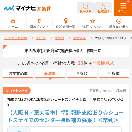
0
0
求人検索
会員登録
メニュー
ホーム
初めての方へ
面談会場一覧
保存した求人
最近見た求人
マイナビ介護職
施設長
大阪府
東大阪市
大阪府の施設長の求人・
東大阪市(大阪府)の施設長
の求人・転職一覧
13
この条件の介護・福祉求人数
非公開求人
件 ＋
おすすめ順
新着順
月収順
年収順
ショートステイ
更新日：2026年07月30日
株式会社SOYOKAZE俊徳道ショートステイそよ風
株式会社SOYOKAZ
E
【大阪府／東大阪市】特別報酬支給あり☆ショー
トステイでのセンター長候補の募集！＜常勤＞