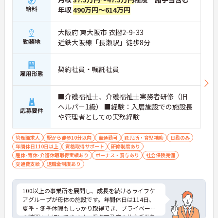
給料
年収
490万円～614万円
大阪府 東大阪市 衣摺2-9-33
勤務地
近鉄大阪線「長瀬駅」徒歩8分
契約社員・嘱託社員
雇用形態
■介護福祉士、介護福祉士実務者研修（旧
ヘルパー1級） ■経験：入居施設での施設長
応募要件
や管理者としての実務経験
管理職求人
駅から徒歩10分以内
車通勤可
託児所・育児補助
日勤のみ
年間休日110日以上
資格取得サポート
研修制度あり
産休･育休･介護休暇取得実績あり
ボーナス・賞与あり
社会保険完備
交通費支給
退職金制度あり
100以上の事業所を展開し、成長を続けるライフケ
アグループが母体の施設です。年間休日は114日、
夏季・冬季休暇もしっかり取得でき、プライベート
の時間も大切にできます。提携不動産の仲介手数料