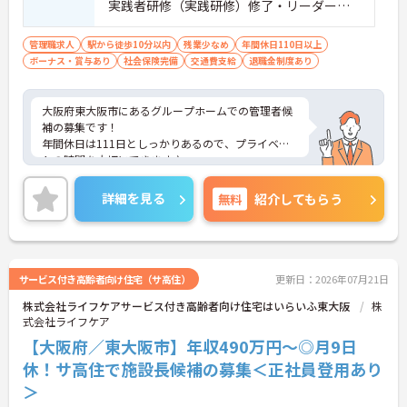
実践者研修（実践研修）修了・リーダー、
マネジメント経験あれば尚可
管理職求人
駅から徒歩10分以内
残業少なめ
年間休日110日以上
ボーナス・賞与あり
社会保険完備
交通費支給
退職金制度あり
大阪府東大阪市にあるグループホームでの管理者候
補の募集です！
年間休日は111日としっかりあるので、プライベー
トの時間を大切にできます♪
ご興味のある方には、面接対策ポイントなど、さら
に詳細をお話しいたしますのでお気軽にご相談くだ
詳細を見る
無料
紹介してもらう
さい！
サービス付き高齢者向け住宅（サ高住）
更新日：2026年07月21日
株式会社ライフケアサービス付き高齢者向け住宅はいらいふ東大阪
株
式会社ライフケア
【大阪府／東大阪市】年収490万円～◎月9日
休！サ高住で施設長候補の募集＜正社員登用あり
＞