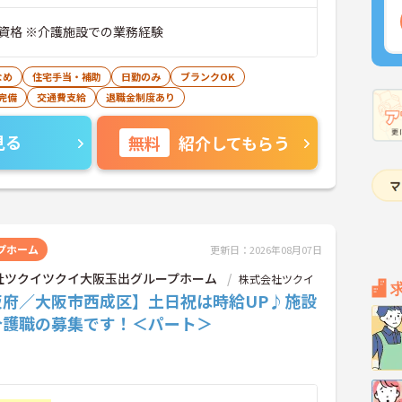
資格 ※介護施設での業務経験
なめ
住宅手当・補助
日勤のみ
ブランクOK
完備
交通費支給
退職金制度あり
見る
無料
紹介してもらう
プホーム
更新日：2026年08月07日
社ツクイツクイ大阪玉出グループホーム
株式会社ツクイ
阪府／大阪市西成区】土日祝は時給UP♪施設
介護職の募集です！＜パート＞