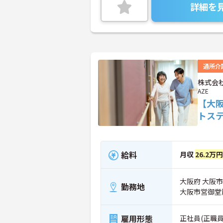
詳細を
通所介
株式会社
AZE
【大
トス
給料
月収
26.2万
大阪府 大阪市
勤務地
大阪市営御堂
雇用形態
正社員(正職員