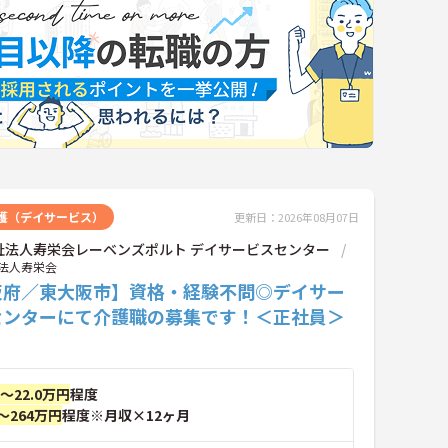
護（デイサービス）
更新日：2026年08月07日
祉法人寿栄会レーベンズポルト デイサービスセンター
法人寿栄会
阪府／東大阪市】資格・経験不問◎デイサー
センターにて介護職の募集です！＜正社員＞
円～22.0万円
程度
～264万円
程度※月収×12ヶ月