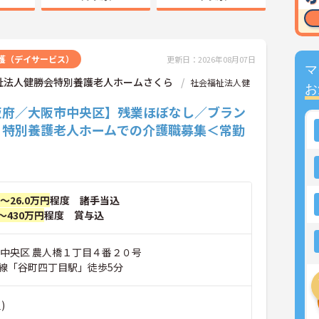
護（デイサービス）
更新日：2026年08月07日
マ
祉法人健勝会特別養護老人ホームさくら
社会福祉法人健
お
阪府／大阪市中央区】残業ほぼなし／ブラン
♪特別養護老人ホームでの介護職募集＜常勤
円～26.0万円
程度 諸手当込
～430万円
程度 賞与込
市中央区 農人橋１丁目４番２０号
線「谷町四丁目駅」徒歩5分
)