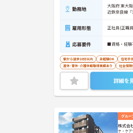
大阪府 東大阪
勤務地
近鉄奈良線「
雇用形態
正社員(正職員
応募要件
■資格・経験
駅から徒歩10分以内
未経験OK
住宅手
産休･育休･介護休暇取得実績あり
社会保険
詳細を
グルー
株式会
ケ・ケア