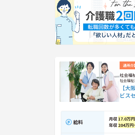
通所介
社会福
社会福祉
【大
ビス
月収
17.0万
給料
年収
204万円