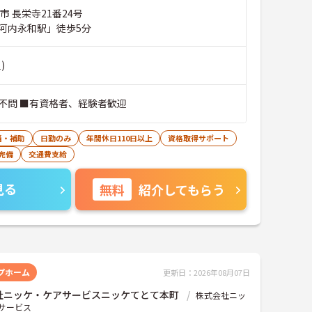
市 長栄寺21番24号
河内永和駅」徒歩5分
)
不問 ■有資格者、経験者歓迎
当・補助
日勤のみ
年間休日110日以上
資格取得サポート
完備
交通費支給
見る
無料
紹介してもらう
プホーム
更新日：2026年08月07日
社ニッケ・ケアサービスニッケてとて本町
株式会社ニッ
サービス