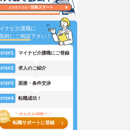
イナビ介護職に
気軽にご相談
下さい！
1
マイナビ介護職にご登録
STEP
2
求人のご紹介
STEP
3
面接・条件交渉
STEP
4
転職成功！
STEP
転職サポートに登録