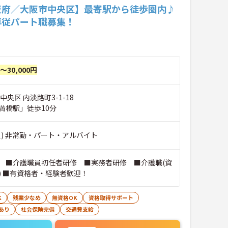
阪府／大阪市中央区】最寄駅から徒歩圏内♪
専従パート職募集！
円～30,000円
中央区 内淡路町3-1-18
満橋駅」徒歩10分
員) 非常勤・パート・アルバイト
 ■介護職員初任者研修 ■実務者研修 ■介護職(資
) ■有資格者・経験者歓迎！
K
残業少なめ
無資格OK
資格取得サポート
あり
社会保険完備
交通費支給