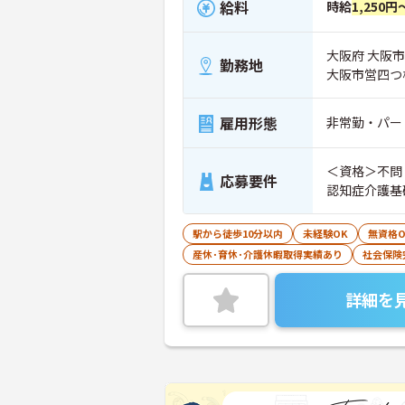
給料
時給
1,250円
大阪府 大阪市
勤務地
大阪市営四つ
雇用形態
非常勤・パー
＜資格＞不問
応募要件
認知症介護基
駅から徒歩10分以内
未経験OK
無資格O
産休･育休･介護休暇取得実績あり
社会保険
詳細を