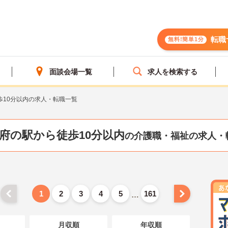
転職
無料!簡単1分
面談会場一覧
求人を検索する
歩10分以内の求人・転職一覧
府の駅から徒歩10分以内
の介護職・福祉の求人・
1
2
3
4
5
161
…
月収順
年収順