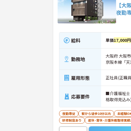
【大
夜勤
給料
単価
17,000
大阪府 大阪市
勤務地
京阪本線「天
雇用形態
正社員(正職
■介護福祉士
応募要件
格取得見込み
夜勤専従
駅から徒歩10分以内
未経験O
研修制度あり
産休･育休･介護休暇取得実績