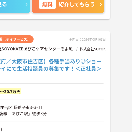
見る
無料
紹介してもらう
護（デイサービス）
更新日：2026年08月07日
SOYOKAZEあびこケアセンターそよ風
株式会社SOYOK
阪府／大阪市住吉区】各種手当あり◎ショー
テイにて生活相談員の募集です！＜正社員＞
円～30.7万円
住吉区 我孫子東3-3-11
筋線「あびこ駅」徒歩3分
)