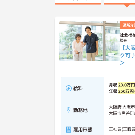
通所介
社会福
勝会
【大
ク可
＞
月収
23.0万
給料
年収
350万円
大阪府 大阪
勤務地
大阪市営谷町
雇用形態
正社員(正職員