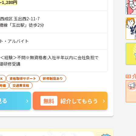
～1,280円
西成区 玉出西2-11-7
橋線「玉出駅」徒歩2分
ト・アルバイト
 ＜経験＞不問※無資格者:入社半年以内に会社負担で
礎研修受講
K
資格取得サポート
研修制度あり
完備
交通費支給
見る
無料
紹介してもらう