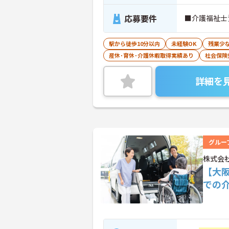
応募要件
■介護福祉士
駅から徒歩10分以内
未経験OK
残業少
産休･育休･介護休暇取得実績あり
社会保険
詳細を
グルー
株式会
【大
での