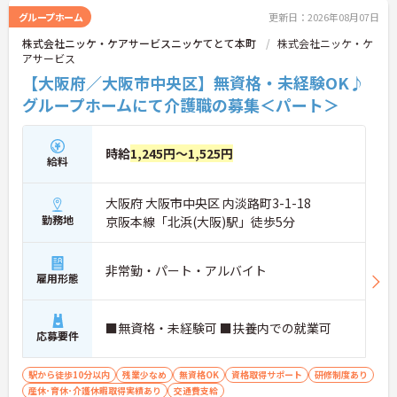
グループホーム
更新日：2026年08月07日
株式会社ニッケ・ケアサービスニッケてとて本町
株式会社ニッケ・ケ
アサービス
【大阪府／大阪市中央区】無資格・未経験OK♪
グループホームにて介護職の募集＜パート＞
時給
1,245円～1,525円
給料
大阪府 大阪市中央区 内淡路町3-1-18
勤務地
京阪本線「北浜(大阪)駅」徒歩5分
非常勤・パート・アルバイト
雇用形態
■無資格・未経験可 ■扶養内での就業可
応募要件
駅から徒歩10分以内
残業少なめ
無資格OK
資格取得サポート
研修制度あり
産休･育休･介護休暇取得実績あり
交通費支給