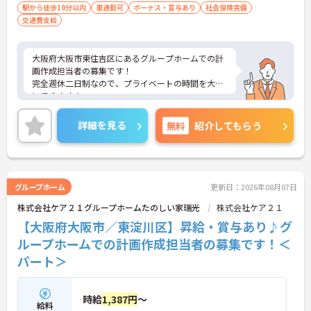
駅から徒歩10分以内
車通勤可
ボーナス・賞与あり
社会保険完備
交通費支給
大阪府大阪市東住吉区にあるグループホームでの計
画作成担当者の募集です！
完全週休二日制なので、プライベートの時間を大切
にできます☆
昇給・賞与あり♪ 頑張りがしっかり反映されま
す！
詳細を見る
無料
紹介してもらう
ご興味のある方には、面接対策ポイントなど、さら
に詳細をお話しいたしますのでお気軽にご相談くだ
さい！
グループホーム
更新日：2026年08月07日
株式会社ケア２１グループホームたのしい家瑞光
株式会社ケア２１
【大阪府大阪市／東淀川区】昇給・賞与あり♪グ
ループホームでの計画作成担当者の募集です！＜
パート＞
時給
1,387円
～
給料