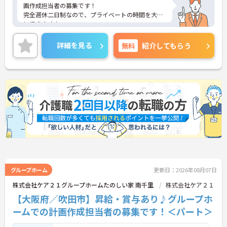
画作成担当者の募集です！
完全週休二日制なので、プライベートの時間を大切
にできます☆
昇給・賞与あり♪ 頑張りがしっかり反映されま
す！
詳細を見る
無料
紹介してもらう
ご興味のある方には、面接対策ポイントなど、さら
に詳細をお話しいたしますのでお気軽にご相談くだ
さい！
グループホーム
更新日：2026年08月07日
株式会社ケア２１グループホームたのしい家 南千里
株式会社ケア２１
【大阪府／吹田市】昇給・賞与あり♪グループホ
ームでの計画作成担当者の募集です！＜パート＞