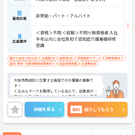
非常勤・パート・アルバイト
雇用形態
＜資格＞不問 ＜経験＞不問※無資格者:入社
半年以内に会社負担で認知症介護基礎研修
応募要件
受講
駅から徒歩10分以内
未経験OK
無資格OK
資格取得サポート
研修制度あり
産休･育休･介護休暇取得実績あり
社会保険完備
交通費支給
大阪市西成区に位置する施設での介護職の募集で
す！
くるみんマークを取得している法人で、従業員が子
育てと仕事が両立しやすいような職場づくりを積極
的に行っています。
ご興味ある方には、面接対策ポイントなど、さらに
詳細を見る
無料
紹介してもらう
詳細をお話しいたしますのでお気軽にご相談くださ
い！