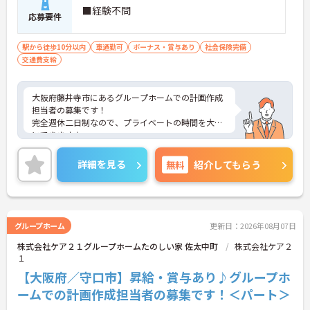
■経験不問
応募要件
駅から徒歩10分以内
車通勤可
ボーナス・賞与あり
社会保険完備
交通費支給
大阪府藤井寺市にあるグループホームでの計画作成
担当者の募集です！
完全週休二日制なので、プライベートの時間を大切
にできます☆
昇給・賞与あり♪ 頑張りがしっかり反映されま
す！
詳細を見る
無料
紹介してもらう
ご興味のある方には、面接対策ポイントなど、さら
に詳細をお話しいたしますのでお気軽にご相談くだ
さい！
グループホーム
更新日：2026年08月07日
株式会社ケア２１グループホームたのしい家 佐太中町
株式会社ケア２
１
【大阪府／守口市】昇給・賞与あり♪グループホ
ームでの計画作成担当者の募集です！＜パート＞