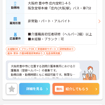
大阪府 豊中市 庄内宝町1-4-5
勤務地
阪急宝塚本線「庄内(大阪)駅」バス・車7分
非常勤・パート・アルバイト
雇用形態
■介護職員初任者研修（ヘルパー2級）以上
応募要件
■未経験・ブランク：可
未経験OK
ブランクOK
資格取得サポート
研修制度あり
産休･育休･介護休暇取得実績あり
社会保険完備
大阪府豊中市に位置する訪問介護事業所における介
護職員（登録ヘルパー）の募集です。
勤務日数・勤務時間ともに相談可能です。無理なく
プライベートを大切にしながらご勤務いただけま
す。
ご興味のある方には、面接対策ポイントなど、さら
詳細を見る
無料
紹介してもらう
に詳細をご案内しますのでお気軽にご相談くださ
い！