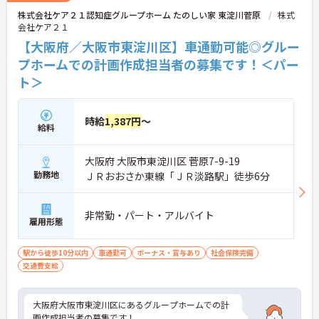
株式会社ケア２１認知症グループホーム たのしい家 東淀川菅原
株式
会社ケア２１
【大阪府／大阪市東淀川区】車通勤可能◎グルー
プホームでの計画作成担当者の募集です！＜パー
ト＞
時給
1,387円
～
給料
大阪府 大阪市東淀川区 菅原7-9-19
勤務地
ＪＲおおさか東線「ＪＲ淡路駅」徒歩6分
非常勤・パート・アルバイト
雇用形態
駅から徒歩10分以内
車通勤可
ボーナス・賞与あり
社会保険完備
交通費支給
大阪府大阪市東淀川区にあるグループホームでの計
画作成担当者の募集です！