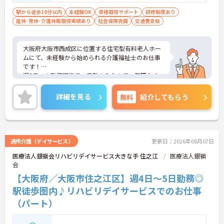
駅から徒歩10分以内
未経験OK
資格取得サポート
研修制度あり
産休･育休･介護休暇取得実績あり
社会保険完備
交通費支給
大阪府大阪市西成区に位置する住宅型有料老人ホー
ムにて、未経験から始められる介護福祉士のお仕事
です！
週3日～の勤務可能で、日勤のみなので、無理なく
働ける環境が整っております！資格をお持ちの方は
ぜひ応募してみませんか？
詳細を見る
無料
紹介してもらう
ご興味ある方には、面接のポイントなど、さらに詳
細をお話致しますのでお気軽にご相談ください。
通所介護（デイサービス）
更新日：2026年08月07日
医療法人銀嶺会リハビリデイサービス大きな手 住之江
医療法人銀嶺
会
【大阪府／大阪市住之江区】週4日～5日勤務◎
駅徒歩圏内♪リハビリデイサービスでのお仕事
（パート）