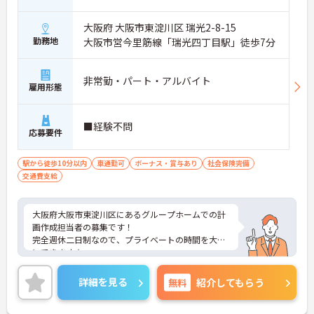
大阪府 大阪市東淀川区 瑞光2-8-15
勤務地
大阪市営今里筋線「瑞光四丁目駅」徒歩7分
非常勤・パート・アルバイト
雇用形態
■経験不問
応募要件
駅から徒歩10分以内
車通勤可
ボーナス・賞与あり
社会保険完備
交通費支給
大阪府大阪市東淀川区にあるグループホームでの計
画作成担当者の募集です！
完全週休二日制なので、プライベートの時間を大切
にできます☆
昇給・賞与あり♪ 頑張りがしっかり反映されま
す！
詳細を見る
無料
紹介してもらう
ご興味のある方には、面接対策ポイントなど、さら
に詳細をお話しいたしますのでお気軽にご相談くだ