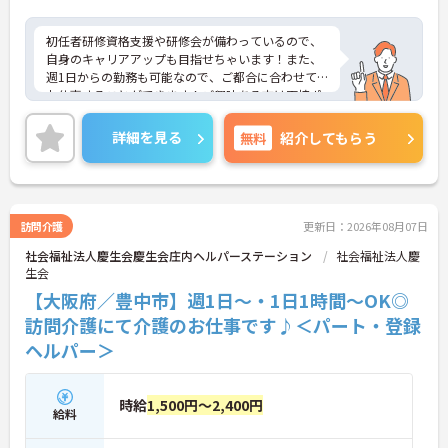
初任者研修資格支援や研修会が備わっているので、
自身のキャリアアップも目指せちゃいます！また、
週1日からの勤務も可能なので、ご都合に合わせて
お仕事することができます！ご興味ある方は面接ポ
イントをお伝えしますので、お気軽にお問い合わせ
ください♪
詳細を見る
無料
紹介してもらう
訪問介護
更新日：2026年08月07日
社会福祉法人慶生会慶生会庄内ヘルパーステーション
社会福祉法人慶
生会
【大阪府／豊中市】週1日～・1日1時間～OK◎
訪問介護にて介護のお仕事です♪＜パート・登録
ヘルパー＞
時給
1,500円～2,400円
給料