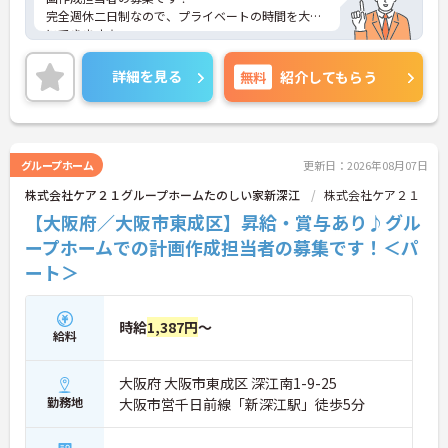
完全週休二日制なので、プライベートの時間を大切
にできます☆
ご興味のある方には、面接対策ポイントなど、さら
に詳細をお話しいたしますのでお気軽にご相談くだ
詳細を見る
無料
紹介してもらう
さい！
グループホーム
更新日：2026年08月07日
株式会社ケア２１グループホームたのしい家新深江
株式会社ケア２１
【大阪府／大阪市東成区】昇給・賞与あり♪グル
ープホームでの計画作成担当者の募集です！＜パ
ート＞
時給
1,387円
～
給料
大阪府 大阪市東成区 深江南1-9-25
勤務地
大阪市営千日前線「新深江駅」徒歩5分