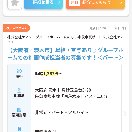
詳細を見る
無料
紹介してもらう
ご興味のある方には、面接対策ポイントなど、さら
に詳細をお話しいたしますのでお気軽にご相談くだ
さい！
グループホーム
更新日：2026年08月07日
株式会社ケア２１グループホーム たのしい家茨木真砂
株式会社ケア
２１
【大阪府／茨木市】昇給・賞与あり♪グループホ
ームでの計画作成担当者の募集です！＜パート＞
時給
1,387円
～
給料
大阪府 茨木市 真砂玉島台3-28
勤務地
阪急京都本線「南茨木駅」バス・車6分
非常勤・パート・アルバイト
雇用形態
■経験不問