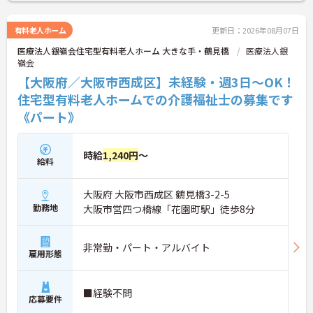
さい！
有料老人ホーム
更新日：2026年08月07日
医療法人銀嶺会住宅型有料老人ホーム 大きな手・鶴見橋
医療法人銀
嶺会
【大阪府／大阪市西成区】未経験・週3日～OK！
住宅型有料老人ホームでの介護福祉士の募集です
《パート》
時給
1,240円
～
給料
大阪府 大阪市西成区 鶴見橋3-2-5
勤務地
大阪市営四つ橋線「花園町駅」徒歩8分
非常勤・パート・アルバイト
雇用形態
■経験不問
応募要件