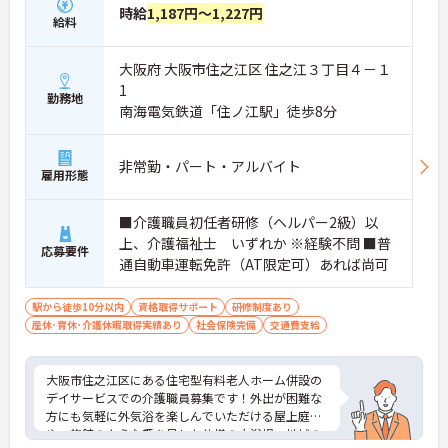
時給
1,187円～1,227円
給料
大阪府 大阪市住之江区 住之江３丁目４－１
1
勤務地
南海電気鉄道「住ノ江駅」徒歩8分
非常勤・パート・アルバイト
雇用形態
■介護職員初任者研修（ヘルパー2級）以
上、介護福祉士 いずれか ※経験不問 ■普
応募要件
通自動車運転免許（AT限定可）あれば尚可
駅から徒歩10分以内
資格取得サポート
研修制度あり
産休･育休･介護休暇取得実績あり
社会保険完備
交通費支給
大阪市住之江区にある住宅型有料老人ホーム併設の
デイサービスでの介護職員募集です！外出が困難な
方にも気軽に外気浴を楽しんでいただける屋上庭園
や、旅館のような趣を呈した仕様の大浴場、地域の