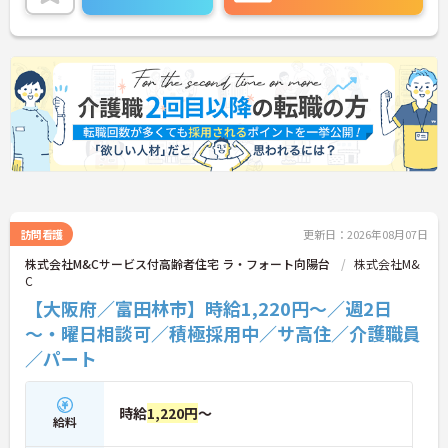
お伝えしますのでお気軽にご連絡ください！
訪問看護
更新日：2026年08月07日
株式会社M&Cサービス付高齢者住宅 ラ・フォート向陽台
株式会社M&
C
【大阪府／富田林市】時給1,220円～／週2日
～・曜日相談可／積極採用中／サ高住／介護職員
／パート
時給
1,220円
～
給料