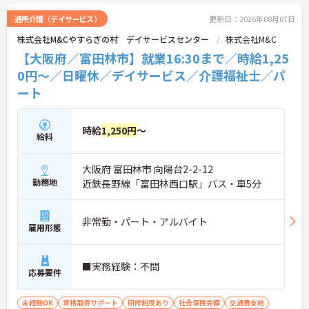
通所介護（デイサービス）
更新日：2026年08月07日
株式会社M&Cやすらぎの村 デイサービスセンター
株式会社M&C
【大阪府／富田林市】就業16:30まで／時給1,25
0円～／日曜休／デイサービス／介護福祉士／パ
ート
時給
1,250円
～
給料
大阪府 富田林市 向陽台2-2-12
勤務地
近鉄長野線「富田林西口駅」バス・車5分
非常勤・パート・アルバイト
雇用形態
■実務経験：不問
応募要件
未経験OK
資格取得サポート
研修制度あり
社会保険完備
交通費支給