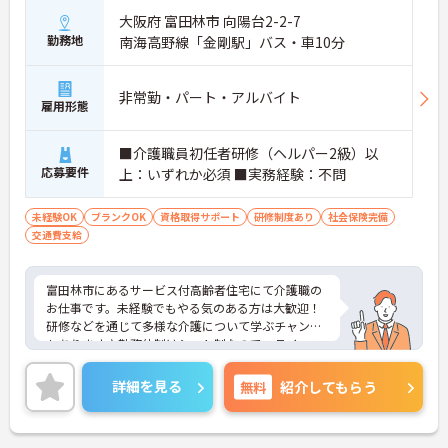
大阪府 富田林市 向陽台2-2-7
勤務地
南海高野線「金剛駅」バス・車10分
非常勤・パート・アルバイト
雇用形態
■介護職員初任者研修（ヘルパー2級）以
応募要件
上：いずれか必須 ■実務経験：不問
未経験OK
ブランクOK
資格取得サポート
研修制度あり
社会保険完備
交通費支給
富田林市にあるサービス付高齢者住宅にて介護職の
お仕事です。未経験でもやる気のある方は大歓迎！
研修などを通じて多様な介護について学ぶチャンス
もあります♪勤務体制はシフト制なので、ライフス
タイルに合わせた働き方が可能。ご家庭をお持ちの
方も続けやすい職場です。ご興味がある方は是非一
詳細を見る
無料
紹介してもらう
度マイナビまでお問い合わせください。さらに詳細
などお伝えします！