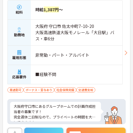
時給
1,387円
～
給料
大阪府 守口市 佐太中町7-10-20
大阪高速鉄道大阪モノレール「大日駅」バ
勤務地
ス・車6分
非常勤・パート・アルバイト
雇用形態
■経験不問
応募要件
車通勤可
ボーナス・賞与あり
社会保険完備
交通費支給
大阪府守口市にあるグループホームでの計画作成担
当者の募集です！
完全週休二日制なので、プライベートの時間を大切
にできます☆
昇給・賞与あり♪ 頑張りがしっかり反映されま
す！