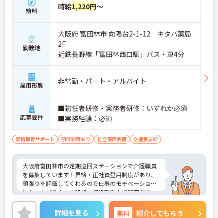
時給
1,220円
～
給料
大阪府 富田林市 向陽台2-1-12 キタバ薬局
2F
勤務地
近鉄長野線「富田林西口駅」バス・車4分
非常勤・パート・アルバイト
雇用形態
■初任者研修・実務者研修：いずれか必須
応募要件
■実務経験：必須
資格取得サポート
研修制度あり
社会保険完備
交通費支給
大阪府富田林市の定期巡回ステーションで介護職員
を募集しています！昇給・正社員登用制度があり、
頑張りを評価してくれるので仕事のモチベーション
にもつながります♪研修・資格取得支援制度があ
り、働きながらスキルアップができるのも嬉しいポ
イントです◎ご興味のある方は、面接のポイントを
詳細を見る
無料
紹介してもらう