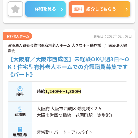
少年柔道教室が行われる大広間など、心に安らぎを
もたらしてくれる設備が整っています！週4日～5日
詳細を見る
無料
紹介してもらう
の日勤勤務ですので、プライベートとの両立もしや
すいです。最寄駅より徒歩圏内と通勤便利な点も嬉
しいポイントですよ♪
興味をお持ちの方はお気軽にお問い合わせ下さい！
有料老人ホーム
更新日：2026年08月07日
医療法人銀嶺会住宅型有料老人ホーム 大きな手・鶴見橋
医療法人銀
嶺会
【大阪府／大阪市西成区】未経験OK◎週3日～O
K！住宅型有料老人ホームでの介護職員募集です
《パート》
時給
1,240円～1,380円
給料
大阪府 大阪市西成区 鶴見橋3-2-5
勤務地
大阪市営四つ橋線「花園町駅」徒歩8分
非常勤・パート・アルバイト
雇用形態