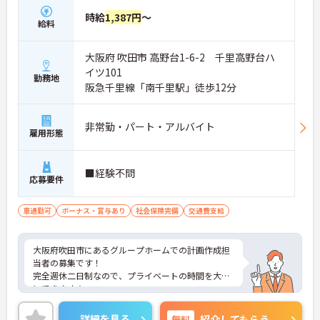
時給
1,387円
～
給料
大阪府 吹田市 高野台1-6-2 千里高野台ハ
イツ101
勤務地
阪急千里線「南千里駅」徒歩12分
非常勤・パート・アルバイト
雇用形態
■経験不問
応募要件
車通勤可
ボーナス・賞与あり
社会保険完備
交通費支給
大阪府吹田市にあるグループホームでの計画作成担
当者の募集です！
完全週休二日制なので、プライベートの時間を大切
にできます☆
昇給・賞与あり♪ 頑張りがしっかり反映されま
す！
詳細を見る
無料
紹介してもらう