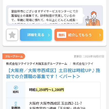
富田林市にございますデイサービスセンターにて介
護福祉士の募集です。研修制度が充実しているの
で、早期に現場に慣れて、今以上にどんどん成長で
きる環境です！デイサービスで日勤のみ勤務で生活
リズムも整えやすく、ワークライフバランスを充実
させたい方にもおすすめの求人！ご興味ある方に
詳細を見る
無料
紹介してもらう
は、面接対策ポイントなど、さらに詳細をお話しい
たしますのでお気軽にご相談ください。
グループホーム
更新日：2026年08月07日
株式会社ツクイツクイ大阪玉出グループホーム
株式会社ツクイ
【大阪府／大阪市西成区】土日祝は時給UP♪施
設での介護職の募集です！＜パート＞
時給
1,250円～1,280円
給料
大阪府 大阪市西成区 玉出西2-11-7
勤務地
大阪市営四つ橋線「玉出駅」徒歩2分