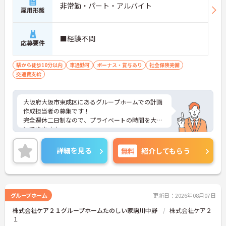
非常勤・パート・アルバイト
雇用形態
■経験不問
応募要件
駅から徒歩10分以内
車通勤可
ボーナス・賞与あり
社会保険完備
交通費支給
大阪府大阪市東成区にあるグループホームでの計画
作成担当者の募集です！
完全週休二日制なので、プライベートの時間を大切
にできます☆
昇給・賞与あり♪ 頑張りがしっかり反映されま
す！
詳細を見る
無料
紹介してもらう
ご興味のある方には、面接対策ポイントなど、さら
に詳細をお話しいたしますのでお気軽にご相談くだ
さい！
グループホーム
更新日：2026年08月07日
株式会社ケア２１グループホームたのしい家駒川中野
株式会社ケア２
１