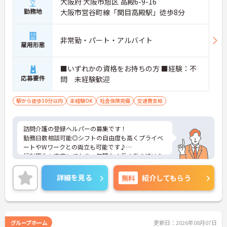
大阪府 大阪市旭区 高殿6-9-16
勤務地
大阪市営谷町線「関目高殿駅」徒歩8分
非常勤・パート・アルバイト
雇用形態
■いずれかの資格をお持ちの方 ■経験：不
応募要件
問 未経験歓迎
駅から徒歩10分以内
未経験OK
社会保険完備
交通費支給
訪問介護の登録ヘルパーの募集です！
勤務日数相談可能◎シフトの自由度も高くプライベ
ートやWワークとの両立も可能です♪
福利厚生も充実しており、無理なく長く働き続けら
れる職場です。
ご興味のある方には、面接対策ポイントなどさらに
詳細を見る
無料
紹介してもらう
詳細をお話いたしますので、お気軽にご相談くださ
い。
グループホーム
更新日：2026年08月07日