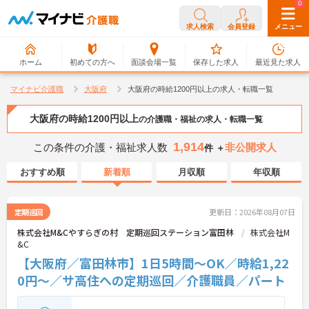
0
0
求人検索
会員登録
メニュー
ホーム
初めての方へ
面談会場一覧
保存した求人
最近見た求人
マイナビ介護職
大阪府
大阪府の時給1200円以上の求人・転職一覧
大阪府の時給1200円以上
の介護職・福祉の求人・転職一覧
1,914
この条件の介護・福祉求人数
非公開求人
件 ＋
おすすめ順
新着順
月収順
年収順
定期巡回
更新日：2026年08月07日
株式会社M&Cやすらぎの村 定期巡回ステーション富田林
株式会社M
&C
【大阪府／富田林市】1日5時間～OK／時給1,22
0円～／サ高住への定期巡回／介護職員／パート