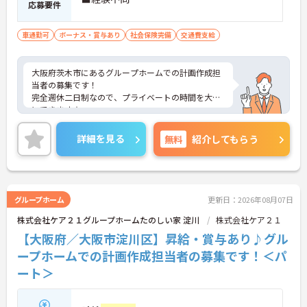
応募要件
車通勤可
ボーナス・賞与あり
社会保険完備
交通費支給
大阪府茨木市にあるグループホームでの計画作成担
当者の募集です！
完全週休二日制なので、プライベートの時間を大切
にできます☆
昇給・賞与あり♪ 頑張りがしっかり反映されま
す！
詳細を見る
無料
紹介してもらう
ご興味のある方には、面接対策ポイントなど、さら
に詳細をお話しいたしますのでお気軽にご相談くだ
さい！
グループホーム
更新日：2026年08月07日
株式会社ケア２１グループホームたのしい家 淀川
株式会社ケア２１
【大阪府／大阪市淀川区】昇給・賞与あり♪グル
ープホームでの計画作成担当者の募集です！＜パ
ート＞