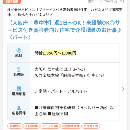
訪問看護
更新日：2026年08月07日
株式会社ハピネスリブサービス付き高齢者向け住宅 ハピネスリブ服部天
神
株式会社ハピネスリブ
【大阪府／豊中市】週1日～OK！未経験OK◎サ
ービス付き高齢者向け住宅で介護職員のお仕事♪
〈パート〉
時給
1,350円～1,800円
給料
大阪府 豊中市 北条町3-7-17
勤務地
阪急宝塚本線「服部天神駅」徒歩17分
非常勤・パート・アルバイト
雇用形態
■介護職員初任者研修（旧ヘルパー2級）以
応募要件
上必須 ■経験不問
車通勤可
未経験OK
ブランクOK
社会保険完備
交通費支給