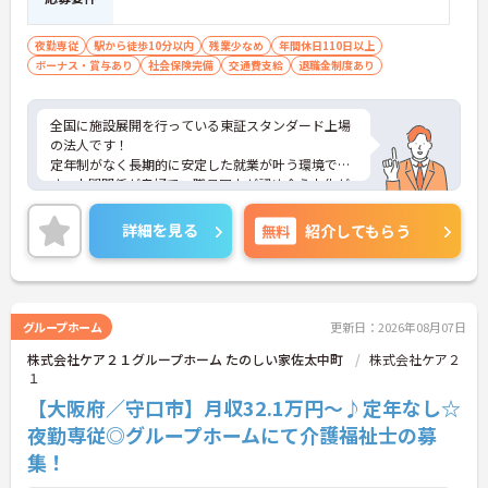
夜勤専従
駅から徒歩10分以内
残業少なめ
年間休日110日以上
ボーナス・賞与あり
社会保険完備
交通費支給
退職金制度あり
全国に施設展開を行っている東証スタンダード上場
の法人です！
定年制がなく長期的に安定した就業が叶う環境で
す。人間関係が良好で、職員同士が認め合う文化が
根付いています。
ご興味のある方には、面接対策ポイントなど、さら
詳細を見る
無料
紹介してもらう
に詳細をご案内しますのでお気軽にご相談くださ
い！
グループホーム
更新日：2026年08月07日
株式会社ケア２１グループホーム たのしい家佐太中町
株式会社ケア２
１
【大阪府／守口市】月収32.1万円～♪定年なし☆
夜勤専従◎グループホームにて介護福祉士の募
集！