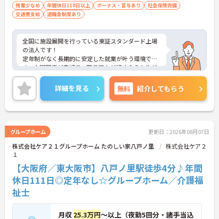
残業少なめ
年間休日110日以上
ボーナス・賞与あり
社会保険完備
交通費支給
退職金制度あり
全国に施設展開を行っている東証スタンダード上場
の法人です！
定年制がなく長期的に安定した就業が叶う環境で
す。人間関係が良好で、職員同士が認め合う文化が
根付いています。
ご興味のある方には、面接対策ポイントなど、さら
詳細を見る
無料
紹介してもらう
に詳細をご案内しますのでお気軽にご相談くださ
い！
グループホーム
更新日：2026年08月07日
株式会社ケア２１グループホーム たのしい家八戸ノ里
株式会社ケア２
１
【大阪府／東大阪市】八戸ノ里駅徒歩4分♪年間
休日111日◎定年なし☆グループホーム／介護福
祉士
月収
25.3万円
～以上（夜勤5回分・諸手当込