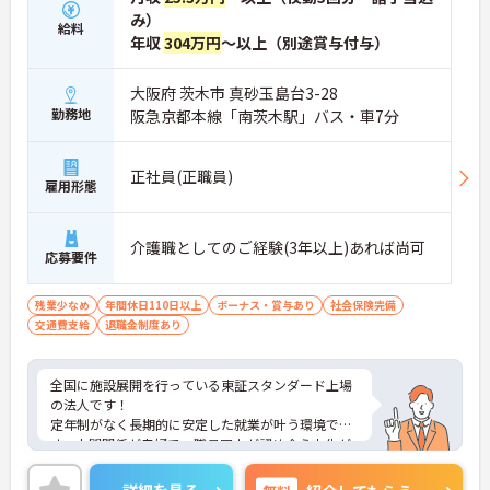
み）
給料
年収
304万円
～以上（別途賞与付与）
大阪府 茨木市 真砂玉島台3-28
勤務地
阪急京都本線「南茨木駅」バス・車7分
正社員(正職員)
雇用形態
介護職としてのご経験(3年以上)あれば尚可
応募要件
残業少なめ
年間休日110日以上
ボーナス・賞与あり
社会保険完備
交通費支給
退職金制度あり
全国に施設展開を行っている東証スタンダード上場
の法人です！
定年制がなく長期的に安定した就業が叶う環境で
す。人間関係が良好で、職員同士が認め合う文化が
根付いています。
ご興味のある方には、面接対策ポイントなど、さら