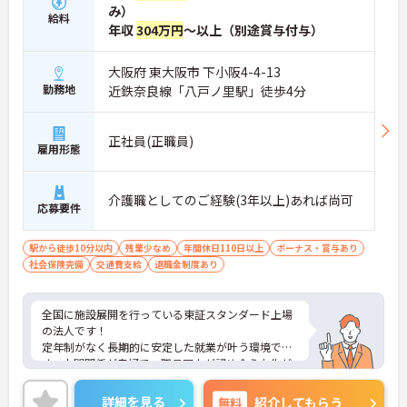
み）
給料
年収
304万円
～以上（別途賞与付与）
大阪府 東大阪市 下小阪4-4-13
勤務地
近鉄奈良線「八戸ノ里駅」徒歩4分
正社員(正職員)
雇用形態
介護職としてのご経験(3年以上)あれば尚可
応募要件
駅から徒歩10分以内
残業少なめ
年間休日110日以上
ボーナス・賞与あり
社会保険完備
交通費支給
退職金制度あり
全国に施設展開を行っている東証スタンダード上場
の法人です！
定年制がなく長期的に安定した就業が叶う環境で
す。人間関係が良好で、職員同士が認め合う文化が
根付いています。
ご興味のある方には、面接対策ポイントなど、さら
詳細を見る
無料
紹介してもらう