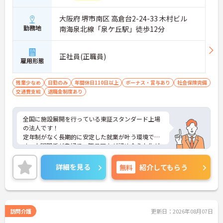
大阪府 堺市南区 高倉台2-24-33 木村ビル
勤務地
南海泉北線「泉ケ丘駅」徒歩12分
正社員(正職員)
雇用形態
残業少なめ
日勤のみ
年間休日110日以上
ボーナス・賞与あり
社会保険完備
交通費支給
退職金制度あり
全国に施設展開を行っている東証スタンダード上場
の法人です！
定年制がなく長期的に安定した就業が叶う環境で
す。人間関係が良好で、職員同士が認め合う文化が
根付いています。
ご興味のある方には、面接対策ポイントなど、さら
詳細を見る
無料
紹介してもらう
に詳細をご案内しますのでお気軽にご相談くださ
い！
訪問介護
更新日：2026年08月07日