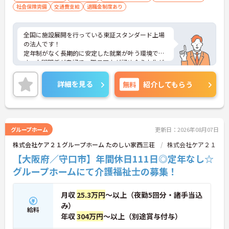
社会保険完備
交通費支給
退職金制度あり
全国に施設展開を行っている東証スタンダード上場
の法人です！
定年制がなく長期的に安定した就業が叶う環境で
す。人間関係が良好で、職員同士が認め合う文化が
根付いています。
ご興味のある方には、面接対策ポイントなど、さら
詳細を見る
無料
紹介してもらう
に詳細をご案内しますのでお気軽にご相談くださ
い！
グループホーム
更新日：2026年08月07日
株式会社ケア２１グループホーム たのしい家西三荘
株式会社ケア２１
【大阪府／守口市】年間休日111日◎定年なし☆
グループホームにて介護福祉士の募集！
月収
25.3万円
～以上（夜勤5回分・諸手当込
み）
給料
年収
304万円
～以上（別途賞与付与）