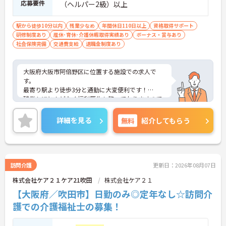
応募要件
（ヘルパー2級）以上
駅から徒歩10分以内
残業少なめ
年間休日110日以上
資格取得サポート
研修制度あり
産休･育休･介護休暇取得実績あり
ボーナス・賞与あり
社会保険完備
交通費支給
退職金制度あり
大阪府大阪市阿倍野区に位置する施設での求人で
す。
最寄り駅より徒歩3分と通勤に大変便利です！
残業もほとんどなく福利厚生も整っておりますので
安心して就業していただけます。
ご興味のある方はお気軽にお問い合わせ下さい。
詳細を見る
無料
紹介してもらう
訪問介護
更新日：2026年08月07日
株式会社ケア２１ケア21吹田
株式会社ケア２１
【大阪府／吹田市】日勤のみ◎定年なし☆訪問介
護での介護福祉士の募集！