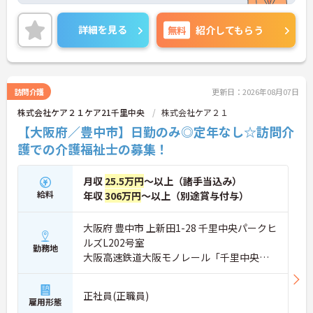
根付いています。
ご興味のある方には、面接対策ポイントなど、さら
詳細を見る
無料
紹介してもらう
に詳細をご案内しますのでお気軽にご相談くださ
い！
訪問介護
更新日：2026年08月07日
株式会社ケア２１ケア21千里中央
株式会社ケア２１
【大阪府／豊中市】日勤のみ◎定年なし☆訪問介
護での介護福祉士の募集！
月収
25.5万円
～以上（諸手当込み）
給料
年収
306万円
～以上（別途賞与付与）
大阪府 豊中市 上新田1-28 千里中央パークヒ
ルズL202号室
勤務地
大阪高速鉄道大阪モノレール「千里中央
駅」徒歩11分
正社員(正職員)
雇用形態