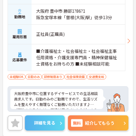
大阪府 豊中市 勝部1?86?1
勤務地
阪急宝塚本線「曽根(大阪)駅」徒歩13分
正社員(正職員)
雇用形態
■介護福祉士・社会福祉士・社会福祉主事
任用資格・介護支援専門員・精神保健福祉
応募要件
士資格をお持ちの方 ■未経験相談可能
未経験OK
日勤のみ
研修制度あり
社会保険完備
交通費支給
大阪府豊中市に位置するデイサービスでの生活相談
員求人です。日勤のみのご勤務ですので、生活リズ
ムを整えやすく無理なくご勤務いただけます♪
ご興味のある方には、面接対策ポイントなど、さら
に詳細をお話しいたしますのでお気軽にご相談くだ
さい！
詳細を見る
無料
紹介してもらう