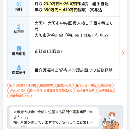
月収
23.0万円～26.0万円
程度 諸手当込
給料
年収
350万円～430万円
程度 賞与込
大阪府 大阪市中央区 農人橋１丁目４番２０
号
勤務地
大阪市営谷町線「谷町四丁目駅」徒歩5分
正社員(正職員)
雇用形態
■介護福祉士資格 ※介護施設での業務経験
応募要件
駅から徒歩10分以内
未経験OK
残業少なめ
住宅手当・補助
日勤のみ
ブランクOK
産休･育休･介護休暇取得実績あり
社会保険完備
交通費支給
退職金制度あり
大阪府大阪市中央区に位置する訪問介護事業所での
求人です。
福利厚生が整っていますので、安心してご就業して
いただけます。