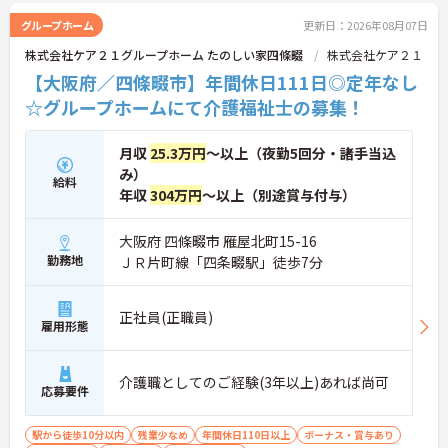
グループホーム
更新日：2026年08月07日
株式会社ケア２１グループホーム たのしい家四條畷
株式会社ケア２１
【大阪府／四條畷市】年間休日111日◎定年なし
☆グループホームにて介護福祉士の募集！
月収
25.3万円
～以上（夜勤5回分・諸手当込
み）
給料
年収
304万円
～以上（別途賞与付与）
大阪府 四條畷市 雁屋北町15-16
勤務地
ＪＲ片町線「四条畷駅」徒歩7分
正社員(正職員)
雇用形態
介護職としてのご経験(3年以上)あれば尚可
応募要件
駅から徒歩10分以内
残業少なめ
年間休日110日以上
ボーナス・賞与あり