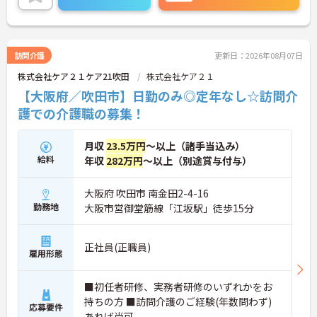
に詳細をご案内しますのでお気軽にご相談くださ
い！
訪問介護
更新日：2026年08月07日
株式会社ケア２１ケア21吹田
株式会社ケア２１
【大阪府／吹田市】日勤のみ◎定年なし☆訪問介
護での介護職の募集！
月収
23.5万円
～以上（諸手当込み）
給料
年収
282万円
～以上（別途賞与付与）
大阪府 吹田市 南金田2-4-16
勤務地
大阪市営御堂筋線「江坂駅」徒歩15分
正社員(正職員)
雇用形態
■初任者研修、実務者研修のいずれかをお
持ちの方 ■訪問介護のご経験(年数問わず)
応募要件
あれば尚可