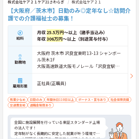
株式会社ケア２１ケア21さわらぎ
株式会社ケア２１
【大阪府／茨木市】日勤のみ◎定年なし☆訪問介
護での介護福祉士の募集！
月収
25.5万円
～以上（諸手当込み）
給料
年収
306万円
～以上（別途賞与付与）
大阪府 茨木市 沢良宜東町13-13 シャンボー
ル茨木1F
勤務地
大阪高速鉄道大阪モノレール「沢良宜駅」
徒歩12分
正社員(正職員)
雇用形態
残業少なめ
日勤のみ
年間休日110日以上
ボーナス・賞与あり
社会保険完備
交通費支給
退職金制度あり
全国に施設展開を行っている東証スタンダード上場
の法人です！
定年制がなく長期的に安定した就業が叶う環境で
す。人間関係が良好で、職員同士が認め合う文化が