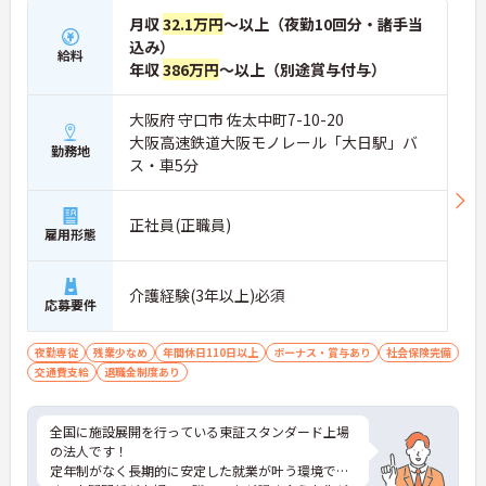
月収
32.1万円
～以上（夜勤10回分・諸手当
込み）
給料
年収
386万円
～以上（別途賞与付与）
大阪府 守口市 佐太中町7-10-20
大阪高速鉄道大阪モノレール「大日駅」バ
勤務地
ス・車5分
正社員(正職員)
雇用形態
介護経験(3年以上)必須
応募要件
夜勤専従
残業少なめ
年間休日110日以上
ボーナス・賞与あり
社会保険完備
交通費支給
退職金制度あり
全国に施設展開を行っている東証スタンダード上場
の法人です！
定年制がなく長期的に安定した就業が叶う環境で