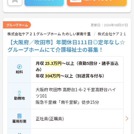
に詳細をご案内しますのでお気軽にご相談くださ
い！
グループホーム
更新日：2026年08月07日
株式会社ケア２１グループホーム たのしい家南千里
株式会社ケア２１
【大阪府／吹田市】年間休日111日◎定年なし☆
グループホームにて介護福祉士の募集！
月収
25.3万円
～以上（夜勤5回分・諸手当込
み）
給料
年収
304万円
～以上（別途賞与付与）
大阪府 吹田市 高野台1-6-2 千里高野台ハイ
ツ101
勤務地
阪急千里線「南千里駅」徒歩15分
正社員(正職員)
雇用形態