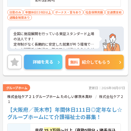
日勤のみ
年間休日110日以上
ボーナス・賞与あり
社会保険完備
交通費支給
退職金制度あり
全国に施設展開を行っている東証スタンダード上場
の法人です！
定年制がなく長期的に安定した就業が叶う環境で
す。人間関係が良好で、職員同士が認め合う文化が
根付いています。
ご興味のある方には、面接対策ポイントなど、さら
詳細を見る
無料
紹介してもらう
に詳細をご案内しますのでお気軽にご相談くださ
い！
グループホーム
更新日：2026年08月07日
株式会社ケア２１グループホーム たのしい家茨木真砂
株式会社ケア２
１
【大阪府／茨木市】年間休日111日◎定年なし☆
グループホームにて介護福祉士の募集！
月収
25.3万円
～以上（夜勤5回分・諸手当込