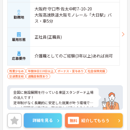
大阪府 守口市 佐太中町7-10-20
大阪高速鉄道大阪モノレール「大日駅」バ
勤務地
ス・車5分
正社員(正職員)
雇用形態
介護職としてのご経験(3年以上)あれば尚可
応募要件
残業少なめ
年間休日110日以上
ボーナス・賞与あり
社会保険完備
交通費支給
退職金制度あり
全国に施設展開を行っている東証スタンダード上場
の法人です！
定年制がなく長期的に安定した就業が叶う環境で
す。人間関係が良好で、職員同士が認め合う文化が
根付いています。
ご興味のある方には、面接対策ポイントなど、さら
詳細を見る
無料
紹介してもらう
に詳細をご案内しますのでお気軽にご相談くださ
い！