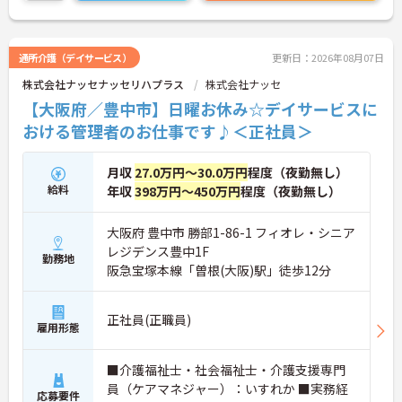
通所介護（デイサービス）
更新日：2026年08月07日
株式会社ナッセナッセリハプラス
株式会社ナッセ
【大阪府／豊中市】日曜お休み☆デイサービスに
おける管理者のお仕事です♪＜正社員＞
月収
27.0万円～30.0万円
程度（夜勤無し）
給料
年収
398万円～450万円
程度（夜勤無し）
大阪府 豊中市 勝部1-86-1 フィオレ・シニア
レジデンス豊中1F
勤務地
阪急宝塚本線「曽根(大阪)駅」徒歩12分
正社員(正職員)
雇用形態
■介護福祉士・社会福祉士・介護支援専門
員（ケアマネジャー）：いすれか ■実務経
応募要件