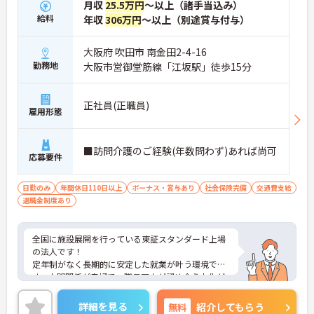
月収
25.5万円
～以上（諸手当込み）
給料
年収
306万円
～以上（別途賞与付与）
大阪府 吹田市 南金田2-4-16
勤務地
大阪市営御堂筋線「江坂駅」徒歩15分
正社員(正職員)
雇用形態
■訪問介護のご経験(年数問わず)あれば尚可
応募要件
日勤のみ
年間休日110日以上
ボーナス・賞与あり
社会保険完備
交通費支給
退職金制度あり
全国に施設展開を行っている東証スタンダード上場
の法人です！
定年制がなく長期的に安定した就業が叶う環境で
す。人間関係が良好で、職員同士が認め合う文化が
根付いています。
ご興味のある方には、面接対策ポイントなど、さら
詳細を見る
無料
紹介してもらう