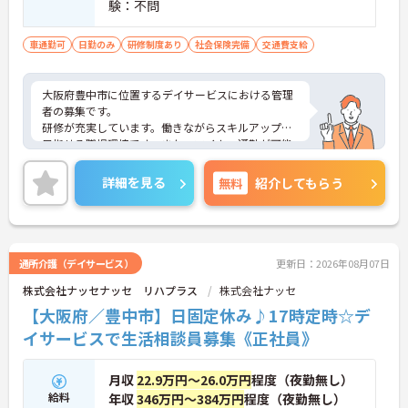
験：不問
車通勤可
日勤のみ
研修制度あり
社会保険完備
交通費支給
大阪府豊中市に位置するデイサービスにおける管理
者の募集です。
研修が充実しています。働きながらスキルアップが
目指せる職場環境です。また、マイカー通勤が可能
です。通勤が苦になりません。
ご興味のある方には、面接対策ポイントなど、さら
詳細を見る
無料
紹介してもらう
に詳細をご案内しますのでお気軽にご相談くださ
い！
通所介護（デイサービス）
更新日：2026年08月07日
株式会社ナッセナッセ リハプラス
株式会社ナッセ
【大阪府／豊中市】日固定休み♪17時定時☆デ
イサービスで生活相談員募集《正社員》
月収
22.9万円～26.0万円
程度（夜勤無し）
給料
年収
346万円～384万円
程度（夜勤無し）