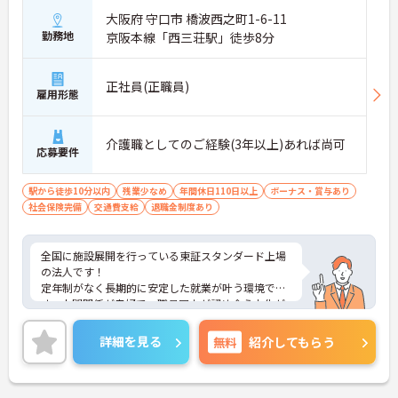
大阪府 守口市 橋波西之町1-6-11
勤務地
京阪本線「西三荘駅」徒歩8分
正社員(正職員)
雇用形態
介護職としてのご経験(3年以上)あれば尚可
応募要件
駅から徒歩10分以内
残業少なめ
年間休日110日以上
ボーナス・賞与あり
社会保険完備
交通費支給
退職金制度あり
全国に施設展開を行っている東証スタンダード上場
の法人です！
定年制がなく長期的に安定した就業が叶う環境で
す。人間関係が良好で、職員同士が認め合う文化が
根付いています。
ご興味のある方には、面接対策ポイントなど、さら
詳細を見る
無料
紹介してもらう
に詳細をご案内しますのでお気軽にご相談くださ
い！