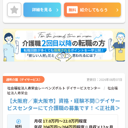
残業はほぼないので、プライベートとの予定が立て
やすいです。
詳細を見る
無料
紹介してもらう
経験の浅い方、ブランクのある方も安心してお仕事
を始めていただける環境です♪
ご興味のある方には、面接対策ポイントなど、さら
に詳細をお話しいたしますので、お気軽にご相談く
ださい。
通所介護（デイサービス）
更新日：2026年08月07日
社会福祉法人寿栄会レーベンズポルト デイサービスセンター
社会福
祉法人寿栄会
【大阪府／東大阪市】資格・経験不問◎デイサー
ビスセンターにて介護職の募集です！＜正社員＞
月収
17.0万円～22.0万円
程度
給料
年収
204万円～264万円
程度※月収×12ヶ月