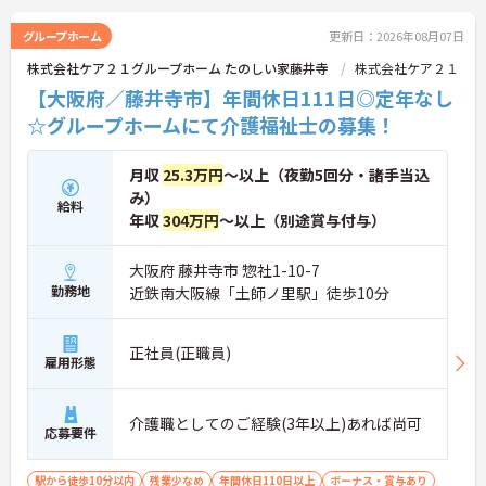
グループホーム
更新日：2026年08月07日
株式会社ケア２１グループホーム たのしい家藤井寺
株式会社ケア２１
【大阪府／藤井寺市】年間休日111日◎定年なし
☆グループホームにて介護福祉士の募集！
月収
25.3万円
～以上（夜勤5回分・諸手当込
み）
給料
年収
304万円
～以上（別途賞与付与）
大阪府 藤井寺市 惣社1-10-7
勤務地
近鉄南大阪線「土師ノ里駅」徒歩10分
正社員(正職員)
雇用形態
介護職としてのご経験(3年以上)あれば尚可
応募要件
駅から徒歩10分以内
残業少なめ
年間休日110日以上
ボーナス・賞与あり