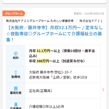
グループホーム
更新日：2026年08月07日
株式会社ケア２１グループホーム たのしい家藤井寺
株式会社ケア２１
【大阪府／藤井寺市】月収32.1万円～♪定年なし
☆夜勤専従◎グループホームにて介護福祉士の募
集！
月収
32.1万円
～以上（夜勤10回分・諸手当
込み）
給料
年収
386万円
～以上（別途賞与付与）
大阪府 藤井寺市 惣社1-10-7
勤務地
近鉄南大阪線「土師ノ里駅」徒歩10分
正社員(正職員)
雇用形態
介護経験(3年以上)必須
応募要件