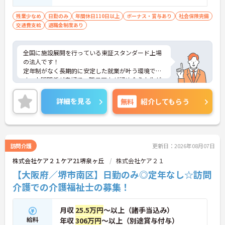
残業少なめ
日勤のみ
年間休日110日以上
ボーナス・賞与あり
社会保険完備
交通費支給
退職金制度あり
全国に施設展開を行っている東証スタンダード上場
の法人です！
定年制がなく長期的に安定した就業が叶う環境で
す。人間関係が良好で、職員同士が認め合う文化が
根付いています。
ご興味のある方には、面接対策ポイントなど、さら
詳細を見る
無料
紹介してもらう
に詳細をご案内しますのでお気軽にご相談くださ
い！
訪問介護
更新日：2026年08月07日
株式会社ケア２１ケア21堺泉ヶ丘
株式会社ケア２１
【大阪府／堺市南区】日勤のみ◎定年なし☆訪問
介護での介護福祉士の募集！
月収
25.5万円
～以上（諸手当込み）
給料
年収
306万円
～以上（別途賞与付与）