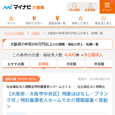
0
0
求人検索
会員登録
メニュー
ホーム
初めての方へ
面談会場一覧
保存した求人
最近見た求人
マイナビ介護職
大阪府
大阪府の年収250万円以上の求人・転職一覧
大阪府の年収250万円以上
の介護職・福祉の求人・転職一覧
4,432
この条件の介護・福祉求人数
非公開求人
件 ＋
おすすめ順
新着順
月収順
年収順
通所介護（デイサービス）
更新日：2026年08月07日
社会福祉法人健勝会特別養護老人ホームさくら
社会福祉法人健勝会
【大阪府／大阪市中央区】残業ほぼなし／ブラン
ク可♪特別養護老人ホームでの介護職募集＜常勤
＞