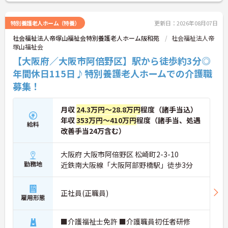
特別養護老人ホーム（特養）
更新日：2026年08月07日
社会福祉法人帝塚山福祉会特別養護老人ホーム阪和苑
社会福祉法人帝
塚山福祉会
【大阪府／大阪市阿倍野区】駅から徒歩約3分◎
年間休日115日♪特別養護老人ホームでの介護職
募集！
月収
24.3万円～28.8万円
程度（諸手当込）
年収
353万円～410万円
程度（諸手当、処遇
給料
改善手当24万含む）
大阪府 大阪市阿倍野区 松崎町2-3-10
勤務地
近鉄南大阪線「大阪阿部野橋駅」徒歩3分
正社員(正職員)
雇用形態
■介護福祉士免許 ■介護職員初任者研修