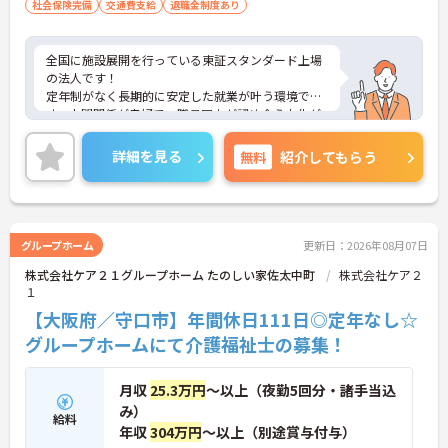
社会保険完備
交通費支給
退職金制度あり
全国に施設展開を行っている東証スタンダード上場
の法人です！
定年制がなく長期的に安定した就業が叶う環境で
す。人間関係が良好で、職員同士が認め合う文化が
根付いています。
ご興味のある方には、面接対策ポイントなど、さら
詳細を見る
無料
紹介してもらう
に詳細をご案内しますのでお気軽にご相談くださ
い！
グループホーム
更新日：2026年08月07日
株式会社ケア２１グループホーム たのしい家佐太中町
株式会社ケア２
１
【大阪府／守口市】年間休日111日◎定年なし☆
グループホームにて介護福祉士の募集！
月収
25.3万円
～以上（夜勤5回分・諸手当込
み）
給料
年収
304万円
～以上（別途賞与付与）