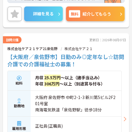
す。人間関係が良好で、職員同士が認め合う文化が
根付いています。
ご興味のある方には、面接対策ポイントなど、さら
詳細を見る
無料
紹介してもらう
に詳細をご案内しますのでお気軽にご相談くださ
い！
訪問介護
更新日：2026年08月07日
株式会社ケア２１ケア21泉佐野
株式会社ケア２１
【大阪府／泉佐野市】日勤のみ◎定年なし☆訪問
介護での介護福祉士の募集！
月収
25.5万円
～以上（諸手当込み）
給料
年収
306万円
～以上（別途賞与付与）
大阪府 泉佐野市 中町2-1-3 新川第5ビル2F2
01号室
勤務地
南海電気鉄道「泉佐野駅」徒歩18分
正社員(正職員)
雇用形態