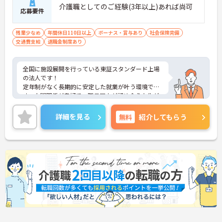
介護職としてのご経験(3年以上)あれば尚可
応募要件
残業少なめ
年間休日110日以上
ボーナス・賞与あり
社会保険完備
交通費支給
退職金制度あり
全国に施設展開を行っている東証スタンダード上場
の法人です！
定年制がなく長期的に安定した就業が叶う環境で
す。人間関係が良好で、職員同士が認め合う文化が
根付いています。
ご興味のある方には、面接対策ポイントなど、さら
詳細を見る
無料
紹介してもらう
に詳細をご案内しますのでお気軽にご相談くださ
い！