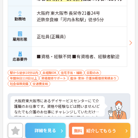
大阪府 東大阪市 長栄寺21番24号
勤務地
近鉄奈良線「河内永和駅」徒歩5分
正社員(正職員)
雇用形態
■資格・経験不問 ■有資格者、経験者歓迎
応募要件
駅から徒歩10分以内
未経験OK
住宅手当・補助
日勤のみ
年間休日110日以上
資格取得サポート
産休･育休･介護休暇取得実績あり
社会保険完備
交通費支給
大阪府東大阪市にあるデイサービスセンターにて介
護職のお仕事です。資格や経験などは問いません!ど
なたでも介護のお仕事にチャレンジしていただける
環境です。ご興味ある方には、面接対策ポイントな
ど、さらに詳細をお話しいたしますのでお気軽にご
相談ください。
詳細を見る
無料
紹介してもらう