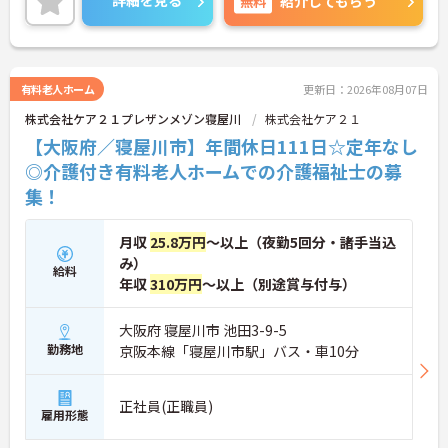
詳細を見る
無料
紹介してもらう
に詳細をご案内しますのでお気軽にご相談くださ
い！
有料老人ホーム
更新日：2026年08月07日
株式会社ケア２１プレザンメゾン寝屋川
株式会社ケア２１
【大阪府／寝屋川市】年間休日111日☆定年なし
◎介護付き有料老人ホームでの介護福祉士の募
集！
月収
25.8万円
～以上（夜勤5回分・諸手当込
み）
給料
年収
310万円
～以上（別途賞与付与）
大阪府 寝屋川市 池田3-9-5
勤務地
京阪本線「寝屋川市駅」バス・車10分
正社員(正職員)
雇用形態