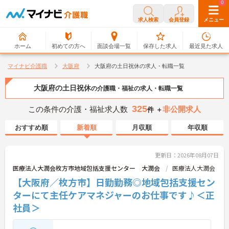
0
0
求人検索
会員登録
メニュー
ホーム
初めての方へ
面談会場一覧
保存した求人
最近見た求人
マイナビ介護職
大阪府
大阪府の土日祝休の求人・転職一覧
大阪府の土日祝休
の介護職・福祉の求人・転職一覧
325
この条件の介護・福祉求人数
非公開求人
件 ＋
おすすめ順
新着順
月収順
年収順
更新日：2026年08月07日
医療法人大潤会枚方市地域包括支援センター 大潤会
医療法人大潤会
【大阪府／枚方市】日勤勤務◎地域包括支援セン
ターにて主任ケアマネジャーのお仕事です♪＜正
社員＞