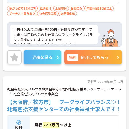
に簡単な入力程度
駅から徒歩10分以内
車通勤可
土日祝休
日勤のみ
年間休日110日以上
ボーナス・賞与あり
社会保険完備
交通費支給
土日祝休みで年間休日120日と休暇制度が充実して
います◎日勤のみのお仕事なのでワークライフバラ
ンス重視の方にオススメです☆
是非お気軽にご応募お待ちしております。
詳細を見る
無料
紹介してもらう
更新日：2026年08月03日
社会福祉法人バルツァ事業会枚方市地域包括支援センターサール・ナート
社会福祉法人バルツァ事業会
【大阪府／枚方市】 ワークライフバランス◎！
地域包括支援センターでの社会福祉士求人です！
月収
22.2万円
～以上
給料