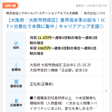
興味をお持ちの方は是非お問い合わせ下さい！
訪問介護
更新日：2026年07月27日
株式会社シクロヘルパーステーションアルブル大阪南
株式会社シクロ
【大阪府／大阪市西成区】業界高水準の給与！IC
T×分業化で本務に集中♪キャリアアップ支援◎
月収
21.0万円
～週休3日制の場合～週休2日
制の場合
給料
年収
306万円
～週休3日制の場合～週休2日
制の場合
大阪府 大阪市西成区 玉出中2-15-16 2F
勤務地
大阪市営四つ橋線「玉出駅」徒歩1分
正社員(正職員)
雇用形態
■介護職員初任者研修以上 ※未経験者も
積極採用（人物重視） ＜求める人物像＞バ
応募要件
イタリティにあふれ、変化を楽しめる方、I