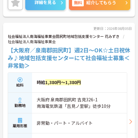
う考え方があり、とてもアットホームな環境です！
詳細を見る
無料
紹介してもらう
夜勤帯は、フロア担当とは別にフリー担当を1人余
分に配置しているため、負担も少なく安心です！
また、基本的にシーツ交換や施設内の掃除は外部ス
タッフが行ったりと、
現場職員さんの負担が低減されるよう工夫されてい
更新日：2026年08月05日
て働きやすい職場です！
社会福祉法人南海福祉事業会田尻町地域包括支援センター 花みずき
ご興味ある方には、面接対策ポイントなど、さらに
社会福祉法人南海福祉事業会
詳細をお話しいたしますのでお気軽にご相談くださ
【大阪府／泉南郡田尻町】週2日～OK☆土日祝休
い。
み♪地域包括支援センターにて社会福祉士募集＜
非常勤＞
時給
1,380円～1,380円
給料
大阪府 泉南郡田尻町 吉見326-1
勤務地
南海電気鉄道「吉見ノ里駅」徒歩10分
非常勤・パート・アルバイト
雇用形態