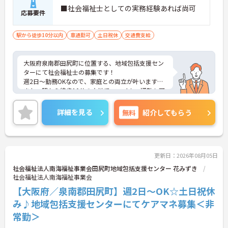
■社会福祉士としての実務経験あれば尚可
応募要件
駅から徒歩10分以内
車通勤可
土日祝休
交通費支給
大阪府泉南郡田尻町に位置する、地域包括支援セン
ターにて社会福祉士の募集です！
週2日～勤務OKなので、家庭との両立が叶います☆
また、駅から徒歩10分の立地で、マイカー通勤も可
能なので通勤らくらくです♪
ご興味のある方には、面接対策ポイントなど、さら
詳細を見る
無料
紹介してもらう
に詳細をお話しいたしますのでお気軽にご相談くだ
さい！
更新日：2026年08月05日
社会福祉法人南海福祉事業会田尻町地域包括支援センター 花みずき
社会福祉法人南海福祉事業会
【大阪府／泉南郡田尻町】週2日～OK☆土日祝休
み♪地域包括支援センターにてケアマネ募集＜非
常勤＞