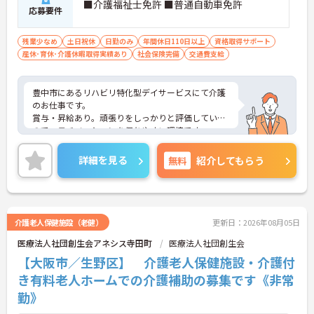
■介護福祉士免許 ■普通自動車免許
応募要件
残業少なめ
土日祝休
日勤のみ
年間休日110日以上
資格取得サポート
産休･育休･介護休暇取得実績あり
社会保険完備
交通費支給
豊中市にあるリハビリ特化型デイサービスにて介護
のお仕事です。
賞与・昇給あり。頑張りをしっかりと評価している
ので、モチベーションを保ちやすい環境です。
休日は完全週休2日制、日勤のお仕事なのでプライ
ベートと両立がしやすく育児中の方にもおすすめの
詳細を見る
無料
紹介してもらう
求人です♪
ご興味がある方は是非一度マイナビまでお問い合わ
せください。さらに詳細などお伝えします！
介護老人保健施設（老健）
更新日：2026年08月05日
医療法人社団創生会アネシス寺田町
医療法人社団創生会
【大阪市／生野区】 介護老人保健施設・介護付
き有料老人ホームでの介護補助の募集です《非常
勤》