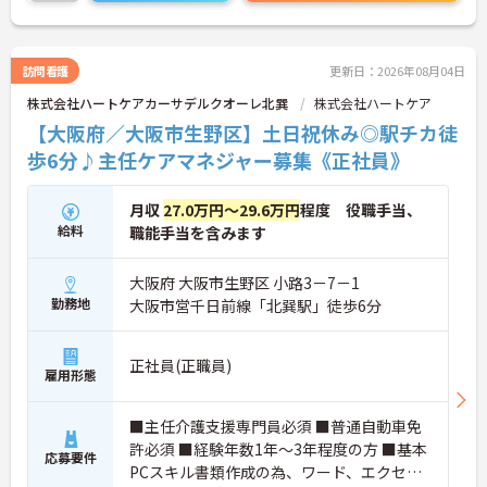
訪問看護
更新日：2026年08月04日
株式会社ハートケアカーサデルクオーレ北巽
株式会社ハートケア
【大阪府／大阪市生野区】土日祝休み◎駅チカ徒
歩6分♪主任ケアマネジャー募集《正社員》
月収
27.0万円～29.6万円
程度 役職手当、
給料
職能手当を含みます
大阪府 大阪市生野区 小路3－7－1
勤務地
大阪市営千日前線「北巽駅」徒歩6分
正社員(正職員)
雇用形態
■主任介護支援専門員必須 ■普通自動車免
許必須 ■経験年数1年～3年程度の方 ■基本
応募要件
PCスキル書類作成の為、ワード、エクセル