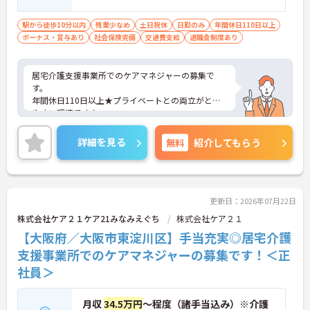
駅から徒歩10分以内
残業少なめ
土日祝休
日勤のみ
年間休日110日以上
ボーナス・賞与あり
社会保険完備
交通費支給
退職金制度あり
居宅介護支援事業所でのケアマネジャーの募集で
す。
年間休日110日以上★プライベートとの両立がとり
やすい環境です♪
ご興味のある方には、面接対策ポイントなど、さら
に詳細をお話しいたしますのでお気軽にご相談くだ
詳細を見る
無料
紹介してもらう
さい！
更新日：2026年07月22日
株式会社ケア２１ケア21みなみえぐち
株式会社ケア２１
【大阪府／大阪市東淀川区】手当充実◎居宅介護
支援事業所でのケアマネジャーの募集です！＜正
社員＞
月収
34.5万円
～程度（諸手当込み）※介護