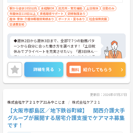
CTに抵抗がない方、周囲をも明るくでき、
利用者本位で動ける方
駅から徒歩10分以内
未経験OK
託児所・育児補助
土日祝休
日勤のみ
年間休日110日以上
資格取得サポート
研修制度あり
産休･育休･介護休暇取得実績あり
ボーナス・賞与あり
社会保険完備
交通費支給
◆週休2日から週休3日まで、全部で7つの勤務パタ
ーンから自分に合った働き方を選べます！「土日祝
休みでプライベートを充実させたい」「週3日休ん
でしっかりリフレッシュしたい」など、あなたの希
望に寄り添います。有給休暇も希望通りに取りやす
く、時短勤務の相談も可能です。自分らしいペース
詳細を見る
無料
紹介してもらう
で、無理なく長く続けられる環境が整っています。
◆資格取得や研修を会社負担でサポートします！講
習日は勤務扱いとなり、合格時には嬉しいお祝い金
も支給されます。ヘルパーからサービス提供責任
者、ケアマネ、管理者などへのキャリアパスも豊富
更新日：2026年07月27日
で、成長意欲のある方は短期間でのステップアップ
株式会社ケア２１ケア21みやこじま
株式会社ケア２１
も夢ではありません。
【大阪市都島区／地下鉄谷町線】 関西介護大手
◆訪問型で利用者様と1対1で向き合うため、職場の
人間関係のしがらみや派閥がなく、とても働きやす
グループが展開する居宅介護支援でケアマネ募集
いのが特徴です。ネイルもOKで、自分らしさを大切
です！
にしながら働けます。