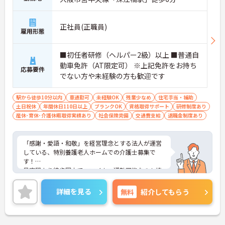
正社員(正職員)
雇用形態
■初任者研修（ヘルパー2級）以上 ■普通自
動車免許（AT限定可） ※上記免許をお持ち
応募要件
でない方や未経験の方も歓迎です
駅から徒歩10分以内
車通勤可
未経験OK
残業少なめ
住宅手当・補助
土日祝休
年間休日110日以上
ブランクOK
資格取得サポート
研修制度あり
産休･育休･介護休暇取得実績あり
社会保険完備
交通費支給
退職金制度あり
「感謝・愛語・和敬」を経営理念とする法人が運営
している、特別養護老人ホームでの介護士募集で
す！
最寄駅より徒歩圏内で、マイカー通勤可能なのも嬉
しいポイントです♪
資格支援制度や研修制度が充実しており、ご経験に
詳細を見る
無料
紹介してもらう
自信がなくても安心して働くことができます。
また、充実した人材教育システムと慶生会キャリア
パス制度があるため、様々な働き方や挑戦ができま
す！