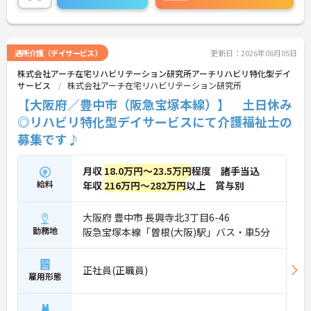
に詳細をご案内しますのでお気軽にご相談くださ
い！
通所介護（デイサービス）
更新日：2026年08月05日
株式会社アーチ在宅リハビリテーション研究所アーチリハビリ特化型デイ
サービス
株式会社アーチ在宅リハビリテーション研究所
【大阪府／豊中市（阪急宝塚本線）】 土日休み
◎リハビリ特化型デイサービスにて介護福祉士の
募集です♪
月収
18.0万円～23.5万円
程度 諸手当込
給料
年収
216万円～282万円
以上 賞与別
大阪府 豊中市 長興寺北3丁目6-46
勤務地
阪急宝塚本線「曽根(大阪)駅」バス・車5分
正社員(正職員)
雇用形態