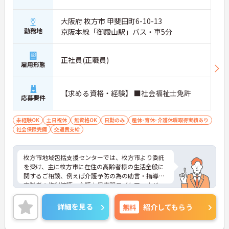
大阪府 枚方市 甲斐田町6-10-13
勤務地
京阪本線「御殿山駅」バス・車5分
正社員(正職員)
雇用形態
【求める資格・経験】 ■社会福祉士免許
応募要件
未経験OK
土日祝休
無資格OK
日勤のみ
産休･育休･介護休暇取得実績あり
社会保険完備
交通費支給
枚方市地域包括支援センターでは、枚方市より委託
を受け、主に枚方市に在住の高齢者様の生活全般に
関するご相談、例えば介護予防の為の助言・指導や
高齢者の権利擁護、介護支援専門員（ケアマネジャ
ー）への助言・指導、要支援認定の方のケアプラン
作成などを行っています。個人・ご家族様の複雑な
詳細を見る
無料
紹介してもらう
問題に密着した活動やご高齢者が生きがいを持って
自立した日常生活を続けられるように支援をする大