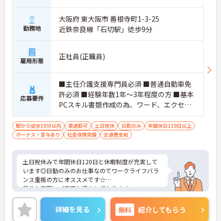
大阪府 東大阪市 善根寺町1-3-25
勤務地
近鉄奈良線「石切駅」徒歩9分
正社員(正職員)
雇用形態
■主任介護支援専門員必須 ■普通自動車免
許必須 ■経験年数1年～3年程度の方 ■基本
応募要件
PCスキル書類作成の為、ワード、エクセル
に簡単な入力程度
駅から徒歩10分以内
車通勤可
土日祝休
日勤のみ
年間休日110日以上
ボーナス・賞与あり
社会保険完備
交通費支給
土日祝休みで年間休日120日と休暇制度が充実して
います◎日勤のみのお仕事なのでワークライフバラ
ンス重視の方にオススメです☆
是非お気軽にご応募お待ちしております。
詳細を見る
無料
紹介してもらう