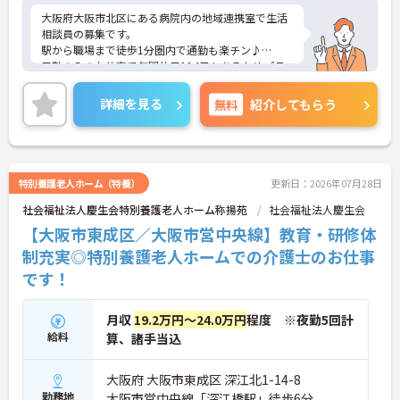
大阪府大阪市北区にある病院内の地域連携室で生活
相談員の募集です。
駅から職場まで徒歩1分圏内で通勤も楽チン♪
日勤のみのお仕事で年間休日114日もあるためプラ
イベートとの両立を目指す方におすすめの環境です
◎しっかりとしたフォロー体制で、経験に関わらず
詳細を見る
無料
紹介してもらう
安心してスタートできます。昇給、賞与があり、さ
らに福利厚生も充実しているのは嬉しいポイントで
す◎
こちらの求人にご興味がございましたら面接のポイ
ントもお伝えしますので是非ご応募お待ちしており
特別養護老人ホーム（特養）
更新日：2026年07月28日
ます。
社会福祉法人慶生会特別養護老人ホーム称揚苑
社会福祉法人慶生会
【大阪市東成区／大阪市営中央線】教育・研修体
制充実◎特別養護老人ホームでの介護士のお仕事
です！
月収
19.2万円～24.0万円
程度 ※夜勤5回計
給料
算、諸手当込
大阪府 大阪市東成区 深江北1-14-8
勤務地
大阪市営中央線「深江橋駅」徒歩6分