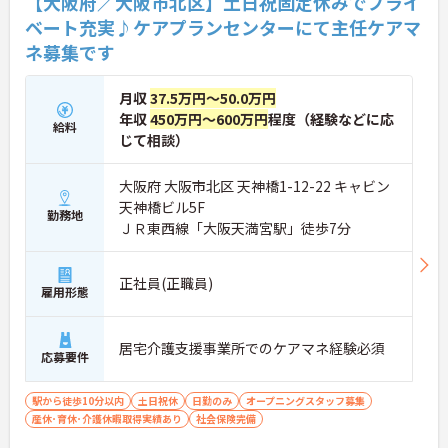
【大阪府／大阪市北区】土日祝固定休みでプライ
ベート充実♪ケアプランセンターにて主任ケアマ
ネ募集です
月収
37.5万円～50.0万円
年収
450万円～600万円
程度（経験などに応
給料
じて相談）
大阪府 大阪市北区 天神橋1-12-22 キャビン
天神橋ビル5F
勤務地
ＪＲ東西線「大阪天満宮駅」徒歩7分
正社員(正職員)
雇用形態
居宅介護支援事業所でのケアマネ経験必須
応募要件
駅から徒歩10分以内
土日祝休
日勤のみ
オープニングスタッフ募集
産休･育休･介護休暇取得実績あり
社会保険完備