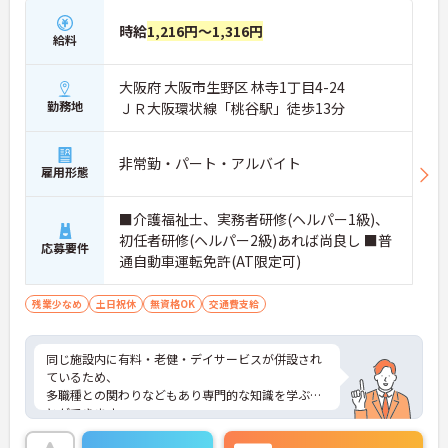
時給
1,216円～1,316円
給料
大阪府 大阪市生野区 林寺1丁目4-24
勤務地
ＪＲ大阪環状線「桃谷駅」徒歩13分
非常勤・パート・アルバイト
雇用形態
■介護福祉士、実務者研修(ヘルパー1級)、
初任者研修(ヘルパー2級)あれば尚良し ■普
応募要件
通自動車運転免許(AT限定可)
残業少なめ
土日祝休
無資格OK
交通費支給
同じ施設内に有料・老健・デイサービスが併設され
ているため、
多職種との関わりなどもあり専門的な知識を学ぶこ
とができます。
また、勤務時は「自分が着たい服を着て働く」とい