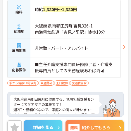
時給
1,380円～1,380円
給料
大阪府 泉南郡田尻町 吉見326-1
勤務地
南海電気鉄道「吉見ノ里駅」徒歩10分
非常勤・パート・アルバイト
雇用形態
■主任介護支援専門員研修修了者・介護支
応募要件
援専門員としての実務経験あれば尚可
駅から徒歩10分以内
車通勤可
土日祝休
交通費支給
大阪府泉南郡田尻町に位置する、地域包括支援セン
ターにてケアマネの募集です！
週2日～勤務OKなので、家庭との両立が叶います☆
また、駅から徒歩10分の立地で、マイカー通勤も可
能なので通勤らくらくです♪
ご興味のある方には、面接対策ポイントなど、さら
詳細を見る
無料
紹介してもらう
に詳細をお話しいたしますのでお気軽にご相談くだ