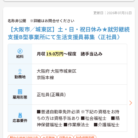
変やりがいのあるお仕事です。勤務は日勤のみで土
日祝が固定休みですので、ご家庭・子育てと両立し
ながら働くことができる環境ですよ。希少な求人で
更新日：2026年07月31日
すので少しでも気になられる方はお早めにご相談く
名称非公開 ※詳細はお問合せください
ださい。面接対策など詳細をお伝えいたします！
【大阪市／城東区】土・日・祝日休み★就労継続
支援B型事業所にて生活支援員募集〈正社員〉
月収
19.0万円
～程度 諸手当込み
給料
大阪府 大阪市城東区
勤務地
京阪本線
正社員(正職員)
雇用形態
■普通自動車免許必須 ※下記の資格をお持
ちの方は資格手当あり ■社会福祉士 ■精
応募要件
神保健福祉士 ■作業療法士 ■介護福祉士
駅から徒歩10分以内
土日祝休
日勤のみ
社会保険完備