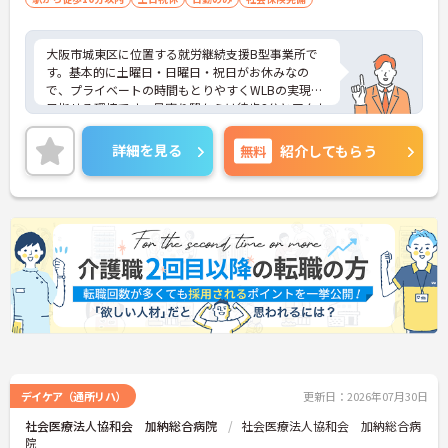
大阪市城東区に位置する就労継続支援B型事業所で
す。基本的に土曜日・日曜日・祝日がお休みなの
で、プライベートの時間もとりやすくWLBの実現が
目指せる環境です。最寄り駅からは徒歩2分とアクセ
ス抜群な立地にございます。ご興味のある方には、
面接対策ポイントなど、さらに詳細をお話しいたし
詳細を見る
無料
紹介してもらう
ますのでお気軽にご相談ください！
デイケア（通所リハ）
更新日：2026年07月30日
社会医療法人協和会 加納総合病院
社会医療法人協和会 加納総合病
院