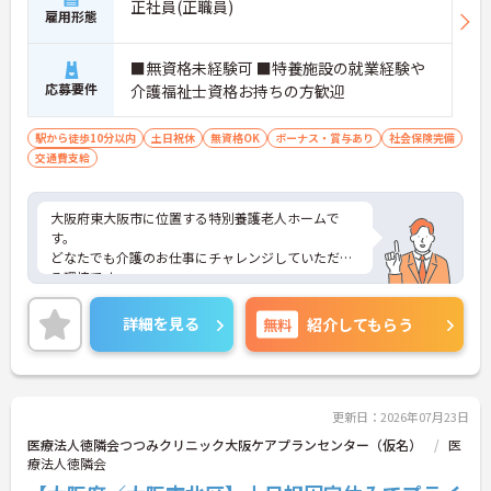
正社員(正職員)
雇用形態
■無資格未経験可 ■特養施設の就業経験や
応募要件
介護福祉士資格お持ちの方歓迎
駅から徒歩10分以内
土日祝休
無資格OK
ボーナス・賞与あり
社会保険完備
交通費支給
大阪府東大阪市に位置する特別養護老人ホームで
す。
どなたでも介護のお仕事にチャレンジしていただけ
る環境です。
最寄駅から徒歩5分程度と好立地にあるので、通勤
に便利なのもうれしいポイントです。
詳細を見る
無料
紹介してもらう
ご興味をお持ちの方はお気軽にお問い合わせくださ
い。
更新日：2026年07月23日
医療法人徳隣会つつみクリニック大阪ケアプランセンター（仮名）
医
療法人徳隣会