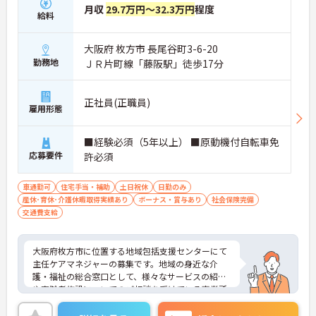
月収
29.7万円～32.3万円
程度
給料
大阪府 枚方市 長尾谷町3-6-20
勤務地
ＪＲ片町線「藤阪駅」徒歩17分
正社員(正職員)
雇用形態
■経験必須（5年以上） ■原動機付自転車免
応募要件
許必須
車通勤可
住宅手当・補助
土日祝休
日勤のみ
産休･育休･介護休暇取得実績あり
ボーナス・賞与あり
社会保険完備
交通費支給
大阪府枚方市に位置する地域包括支援センターにて
主任ケアマネジャーの募集です。地域の身近な介
護・福祉の総合窓口として、様々なサービスの紹介
や高齢者施設についてのご相談を受けている事業所
です。
年間休日は107日・リフレッシュ休暇などもあり、