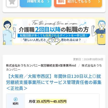
詳細を見る
無料
紹介してもらう
プライベートを大切にしながらご勤務いただけま
す。
ご興味のある方には、面接対策ポイントなど、さら
に詳細をお話しいたしますのでお気軽にご相談くだ
さい！
更新日：2026年08月06日
株式会社おうちカンパニー就労継続支援A型事業所nid
株式会社おうち
カンパニー
【大阪府／大阪市西区】年間休日120日以上◎就
労継続支援事業所にてサービス管理責任者の募集
＜正社員＞
月収
35.0万円～45.0万円
給料