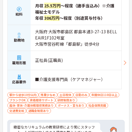
月収
25.5万円
～程度（諸手当込み）※介護
福祉士モデル
給料
年収
306万円
～程度（別途賞与付与）
大阪府 大阪市都島区 都島本通3-27-13 BELL
EAIR1F102号室
勤務地
大阪市営谷町線「都島駅」徒歩4分
正社員(正職員)
雇用形態
■介護支援専門員（ケアマネジャー）
応募要件
駅から徒歩10分以内
残業少なめ
土日祝休
日勤のみ
年間休日110日以上
ブランクOK
資格取得サポート
研修制度あり
産休･育休･介護休暇取得実績あり
ボーナス・賞与あり
社会保険完備
交通費支給
退職金制度あり
緻密なカリキュラムの教育研修により常にスタッフ