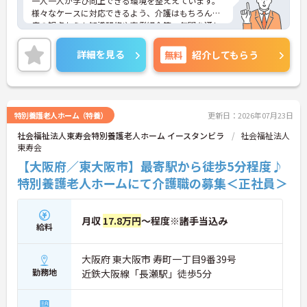
一人一人が学び向上できる環境を整ええています。
様々なケースに対応できるよう、介護はもちろん医
療の観点からも知識研修や事例紹介等、年間を通し
て各サービスのスタッフから幹部社員まで教育研修
を行っています。
詳細を見る
無料
紹介してもらう
ご興味ある方には、面接対策ポイントなど、詳細を
お話しいたしますのでお気軽にご相談ください。
特別養護老人ホーム（特養）
更新日：2026年07月23日
社会福祉法人東寿会特別養護老人ホーム イースタンビラ
社会福祉法人
東寿会
【大阪府／東大阪市】最寄駅から徒歩5分程度♪
特別養護老人ホームにて介護職の募集＜正社員＞
月収
17.8万円
～程度※諸手当込み
給料
大阪府 東大阪市 寿町一丁目9番39号
勤務地
近鉄大阪線「長瀬駅」徒歩5分