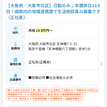
【大阪府／大阪市北区】日勤のみ♪年間休日114
日！病院内の地域連携室で生活相談員の募集です
〈正社員〉
月収
19.9万円
～
給料
大阪府 大阪市北区 天神橋7-5-15
勤務地
阪急千里線「天神橋筋六丁目駅」徒歩1分
正社員(正職員)
雇用形態
■経験必須 ■社会福祉士必須
応募要件
駅から徒歩10分以内
寮・借り上げ
土日祝休
日勤のみ
年間休日110日以上
資格取得サポート
研修制度あり
産休･育休･介護休暇取得実績あり
ボーナス・賞与あり
社会保険完備
交通費支給
退職金制度あり