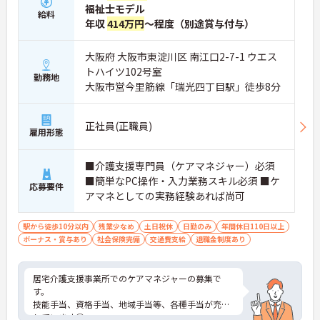
福祉士モデル
給料
年収
414万円
～程度（別途賞与付与）
大阪府 大阪市東淀川区 南江口2-7-1 ウエス
トハイツ102号室
勤務地
大阪市営今里筋線「瑞光四丁目駅」徒歩8分
正社員(正職員)
雇用形態
■介護支援専門員（ケアマネジャー）必須
■簡単なPC操作・入力業務スキル必須 ■ケ
応募要件
アマネとしての実務経験あれば尚可
駅から徒歩10分以内
残業少なめ
土日祝休
日勤のみ
年間休日110日以上
ボーナス・賞与あり
社会保険完備
交通費支給
退職金制度あり
居宅介護支援事業所でのケアマネジャーの募集で
す。
技能手当、資格手当、地域手当等、各種手当が充実
しています◎