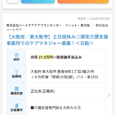
さい！
更新日：2026年08月04日
株式会社ハートケアケアプランセンター フィット・東大阪
株式会社
ハートケア
【大阪府／東大阪市】土日祝休み◎居宅介護支援
事業所でのケアマネジャー募集！＜日勤＞
月収
27.3万円
～程度諸手当込み
給料
大阪府 東大阪市 善根寺町1丁目3番25号
勤務地
ＪＲ片町線「野崎(大阪)駅」バス・車10分
正社員(正職員)
雇用形態
■介護支援専門員をお持ちの方
応募要件