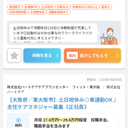
車通勤可
未経験OK
土日祝休
日勤のみ
年間休日110日以上
高収入
社会保険完備
交通費支給
退職金制度あり
土日祝休みで年間休日120日と休暇制度が充実して
います◎日勤のみのお仕事なのでワークライフバラ
ンス重視の方にオススメです☆
是非お気軽にご応募お待ちしております。
詳細を見る
無料
紹介してもらう
更新日：2026年08月04日
株式会社ハートケアケアプランセンター フィット・東大阪
株式会社
ハートケア
【大阪府／東大阪市】土日祝休み◎車通勤OK♪
主任ケアマネジャー募集《正社員》
月収
27.0万円～29.6万円
程度 役職手当、
給料
職能手当を含みます