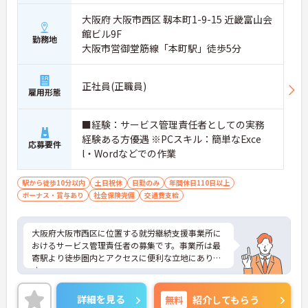
大阪府 大阪市西区 靱本町1-9-15 近畿富山会
館ビル9F
勤務地
大阪市営御堂筋線「本町駅」徒歩5分
正社員(正職員)
雇用形態
■経験：サービス管理責任者としての実務
経験ある方優遇 ※PCスキル：簡単なExce
応募要件
l・Wordなどでの作業
駅から徒歩10分以内
土日祝休
日勤のみ
年間休日110日以上
ボーナス・賞与あり
社会保険完備
交通費支給
大阪府大阪市西区に位置する就労継続支援事業所に
おけるサービス管理責任者の募集です。事業所は最
寄駅より徒歩圏内とアクセスに便利な立地にありま
す。
年間休日120日以上＆土日祝お休みです。プライベ
ートを大切にしながらご勤務いただけます。
詳細を見る
無料
紹介してもらう
ご興味のある方には、面接対策ポイントなど、さら