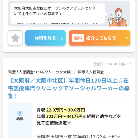
大阪府大阪市北区にオープンのケアプランセンター
にて主任ケアマネの募集です！
ご興味のある方には、面接対策ポイントなど、さら
に詳細をご案内しますのでお気軽にご相談くださ
い！
詳細を見る
無料
紹介してもらう
更新日：2026年07月23日
医療法人徳隣会つつみクリニック大阪
医療法人徳隣会
【大阪府／大阪市北区】年間休日120日以上☆在
宅医療専門クリニックでソーシャルワーカーの募
集！
月収
22.0万円～30.0万円
年収
321万円～441万円
※経験と適性などを
給料
見て面接後決定※
大阪府 大阪市北区 天神橋1-12-22 キャビン