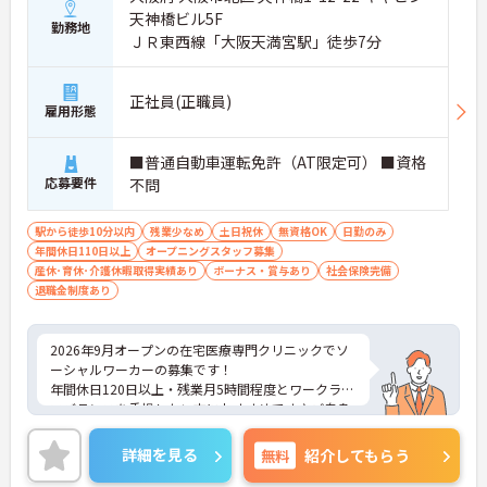
天神橋ビル5F
勤務地
ＪＲ東西線「大阪天満宮駅」徒歩7分
正社員(正職員)
雇用形態
■普通自動車運転免許（AT限定可） ■資格
応募要件
不問
駅から徒歩10分以内
残業少なめ
土日祝休
無資格OK
日勤のみ
年間休日110日以上
オープニングスタッフ募集
産休･育休･介護休暇取得実績あり
ボーナス・賞与あり
社会保険完備
退職金制度あり
2026年9月オープンの在宅医療専門クリニックでソ
ーシャルワーカーの募集です！
年間休日120日以上・残業月5時間程度とワークライ
フバランスを重視したい方におすすめです♪ご自身
の時間を大切にしながら働くことができます。
ご興味のある方には、面接対策ポイントなど、さら
詳細を見る
無料
紹介してもらう
に詳細をご案内しますのでお気軽にご相談くださ
い！