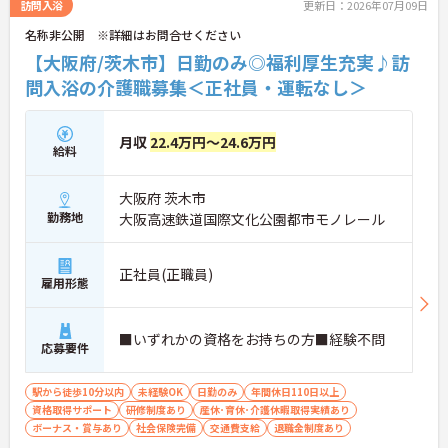
訪問入浴
更新日：2026年07月09日
名称非公開 ※詳細はお問合せください
【大阪府/茨木市】日勤のみ◎福利厚生充実♪訪
問入浴の介護職募集＜正社員・運転なし＞
月収
22.4万円～24.6万円
給料
大阪府 茨木市
勤務地
大阪高速鉄道国際文化公園都市モノレール
正社員(正職員)
雇用形態
■いずれかの資格をお持ちの方■経験不問
応募要件
駅から徒歩10分以内
未経験OK
日勤のみ
年間休日110日以上
資格取得サポート
研修制度あり
産休･育休･介護休暇取得実績あり
ボーナス・賞与あり
社会保険完備
交通費支給
退職金制度あり