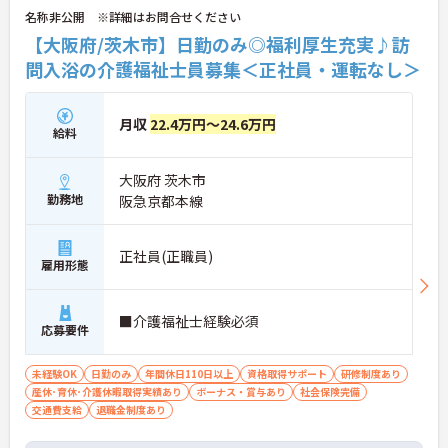
名称非公開 ※詳細はお問合せください
【大阪府/茨木市】日勤のみ◎福利厚生充実♪訪
問入浴の介護福祉士員募集＜正社員・運転なし＞
月収
22.4万円～24.6万円
給料
大阪府 茨木市
勤務地
阪急京都本線
正社員(正職員)
雇用形態
■介護福祉士経験必須
応募要件
未経験OK
日勤のみ
年間休日110日以上
資格取得サポート
研修制度あり
産休･育休･介護休暇取得実績あり
ボーナス・賞与あり
社会保険完備
交通費支給
退職金制度あり