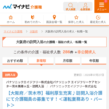
0
0
求人検索
会員登録
メニュー
ホーム
初めての方へ
面談会場一覧
保存した求人
最近見た求人
マイナビ介護職
大阪府
大阪府の訪問入浴の求人・転職一覧
大阪府の訪問入浴
の介護職・福祉の求人・転職一覧
286
この条件の介護・福祉求人数
非公開求人
件 ＋
おすすめ順
新着順
月収順
年収順
訪問入浴
更新日：2026年07月27日
パナソニックエイジフリー株式会社パナソニック エイジフリーケアセン
ター茨木美穂ヶ丘・訪問入浴
パナソニックエイジフリー株式会社
【大阪府／茨木市】福利厚生充実♪訪問入浴介護
にて介護職員の募集です！＜運転業務あり・パー
ト＞