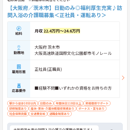
【大阪府／茨木市】日勤のみ◎福利厚生充実♪訪
問入浴の介護職募集＜正社員・運転あり＞
月収
22.4万円～24.6万円
給料
大阪府 茨木市
勤務地
大阪高速鉄道国際文化公園都市モノレール
正社員(正職員)
雇用形態
■経験不問■いずれかの資格をお持ちの方
応募要件
駅から徒歩10分以内
日勤のみ
年間休日110日以上
資格取得サポート
研修制度あり
産休･育休･介護休暇取得実績あり
ボーナス・賞与あり
社会保険完備
交通費支給
退職金制度あり
大阪府茨木市の訪問入浴介護で介護職の募集です！