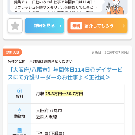
募集です！日勤のみのお仕事で年間休日は114日！
リフレッシュ休暇やメモリアル休暇ありで仕事とプ
ライベートを両立しやすい職場です◎また、貯蓄・
資産形成や暮らしに関する福利厚生が充実！安心し
て長く働きやすい環境が整っています♪各種研修制
詳細を見る
無料
紹介してもらう
度や資格取得支援制度はもちろん、年1回のキャリ
アチャレンジ制度もあり、働きながらスキルアップ
を目指せる職場です！ご興味のある方は面接ポイン
トをお伝えしますので、お気軽にご相談ください！
訪問入浴
更新日：2026年07月09日
名称非公開 ※詳細はお問合せください
【大阪府/八尾市】年間休日114日◎デイサービ
スにて介護リーダーのお仕事♪＜正社員＞
月収
25.8万円～30.7万円
給料
大阪府 八尾市
勤務地
近鉄大阪線
正社員(正職員)