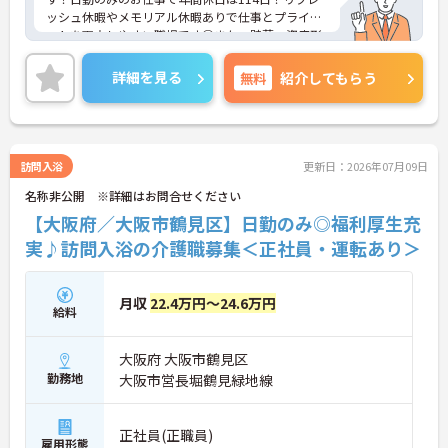
ッシュ休暇やメモリアル休暇ありで仕事とプライベ
ートを両立しやすい職場です◎また、貯蓄・資産形
成や暮らしに関する福利厚生が充実！安心して長く
働きやすい環境が整っています♪各種研修制度や資
詳細を見る
無料
紹介してもらう
格取得支援制度はもちろん、年1回のキャリアチャ
レンジ制度もあり、働きながらスキルアップを目指
せる職場です！ご興味のある方は面接ポイントをお
伝えしますので、お気軽にご相談ください！
訪問入浴
更新日：2026年07月09日
名称非公開 ※詳細はお問合せください
【大阪府／大阪市鶴見区】日勤のみ◎福利厚生充
実♪訪問入浴の介護職募集＜正社員・運転あり＞
月収
22.4万円～24.6万円
給料
大阪府 大阪市鶴見区
勤務地
大阪市営長堀鶴見緑地線
正社員(正職員)
雇用形態