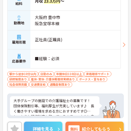
月収
23.3万円
～
給料
段階的に学べる環境が整っています。
・専任トレーナーによるマンツーマン指導
大阪府 豊中市
・入社3ヶ月後のフォロー面談あり
勤務地
阪急宝塚本線
・動画研修＋OJTで基礎から習得可能
→ 初めてでも安心してスタートできます
正社員(正職員)
■ 家庭と両立しやすい柔軟環境
雇用形態
ライフスタイルに合わせやすい体制です。
・急なお休みも相談しやすい環境
■経験：必須
応募要件
・産休・育休や看護休暇制度あり
・事前のシフト希望で予定調整OK
→ 長く安心して働ける職場です
駅から徒歩10分以内
日勤のみ
年間休日110日以上
資格取得サポート
研修制度あり
産休･育休･介護休暇取得実績あり
ボーナス・賞与あり
■ チームで支える訪問体制
社会保険完備
交通費支給
退職金制度あり
一人で抱え込まない安心の仕組みです。
・看護職＋介護職の3名体制で訪問
大手グループの施設での介護福祉士の募集です！
・1件約45分の訪問で流れが明確
団体保険割引等、福利厚生が充実しています♪ 長
・職種間で連携しながら対応
く働きやすい環境を求める方におすすめです◎
→ 協力しながら働ける環境です
しっかりと研修制度も整っているので、スキルに自
信がない方でもご安心ください☆
ご興味のある方には、面接対策ポイントなど、さら
詳細を見る
無料
紹介してもらう