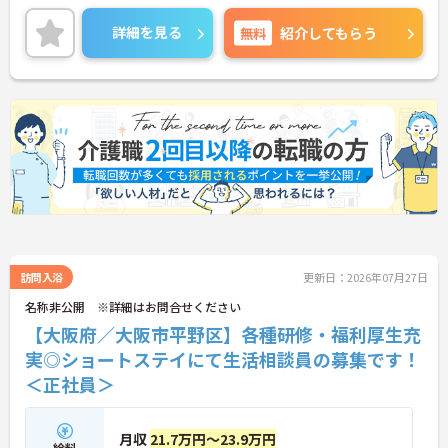
全面に配慮しながらケアを提供しています。「チー
ムで支える」スタイルなので役割分担が明確で、未
詳細を見る
無料
紹介してもらう
経験からでも安心してスタートできる環境です。日
勤中心＆日曜固定休と、生活リズムを整えながら働
けるのも魅力。無理なく長く続けたい方にぴったり
の訪問系サービスです。
■ 生活リズム安定♪日勤ワーク
無理なく続けられる勤務スタイルが整っています。
・「夜勤なし・日曜固定休」で予定が立てやすい
・勤務は日中帯で完結
・週1日～相談OKで柔軟に働ける
→ プライベートとの両立を大切にできます
訪問入浴
更新日：2026年07月27日
■ 未経験でも安心スタート◎
名称非公開 ※詳細はお問合せください
【大阪府／大阪市平野区】各種研修・福利厚生充
段階的に学べる環境が整っています。
・専任トレーナーによるマンツーマン研修あり
実◎ショートステイにて生活相談員の募集です！
・3ヶ月後のフォローで習熟度も確認
＜正社員＞
・動画＋OJTで実務に慣れていける
→ 訪問系が初めての方にも優しい環境です
月収
21.7万円～23.9万円
■ お休み相談しやすい柔軟環境
給料