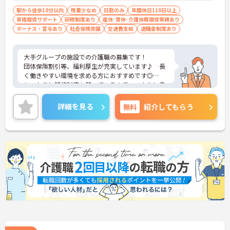
駅から徒歩10分以内
残業少なめ
日勤のみ
年間休日110日以上
資格取得サポート
研修制度あり
産休･育休･介護休暇取得実績あり
ボーナス・賞与あり
社会保険完備
交通費支給
退職金制度あり
大手グループの施設での介護職の募集です！
団体保険割引等、福利厚生が充実しています♪ 長
く働きやすい環境を求める方におすすめです◎
しっかりと研修制度も整っているので、スキルに自
信がない方でもご安心ください☆
ご興味のある方には、面接対策ポイントなど、さら
詳細を見る
無料
紹介してもらう
に詳細をお話しいたしますのでお気軽にご相談くだ
さい！