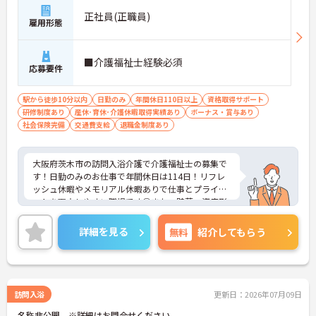
正社員(正職員)
雇用形態
■介護福祉士経験必須
応募要件
駅から徒歩10分以内
日勤のみ
年間休日110日以上
資格取得サポート
研修制度あり
産休･育休･介護休暇取得実績あり
ボーナス・賞与あり
社会保険完備
交通費支給
退職金制度あり
大阪府茨木市の訪問入浴介護で介護福祉士の募集で
す！日勤のみのお仕事で年間休日は114日！リフレ
ッシュ休暇やメモリアル休暇ありで仕事とプライベ
ートを両立しやすい職場です◎また、貯蓄・資産形
成や暮らしに関する福利厚生が充実！安心して長く
働きやすい環境が整っています♪各種研修制度や資
詳細を見る
無料
紹介してもらう
格取得支援制度はもちろん、年1回のキャリアチャ
レンジ制度もあり、働きながらスキルアップを目指
せる職場です！ご興味のある方は面接ポイントをお
伝えしますので、お気軽にご相談ください！
訪問入浴
更新日：2026年07月09日
名称非公開 ※詳細はお問合せください