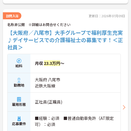
訪問入浴
更新日：2026年07月09日
名称非公開 ※詳細はお問合せください
【大阪府／八尾市】大手グループで福利厚生充実
♪デイサービスでの介護福祉士の募集です！＜正
社員＞
月収
23.3万円
～
給料
大阪府 八尾市
勤務地
近鉄大阪線
正社員(正職員)
雇用形態
■経験：必須 ■普通自動車免許（AT限定
応募要件
可）：必須