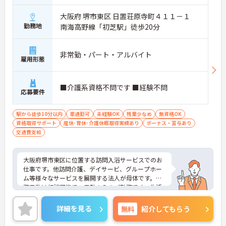
大阪府 堺市東区 日置荘原寺町４１１－１
勤務地
南海高野線「初芝駅」徒歩20分
非常勤・パート・アルバイト
雇用形態
■介護系資格不問です ■経験不問
応募要件
駅から徒歩10分以内
車通勤可
未経験OK
残業少なめ
無資格OK
資格取得サポート
産休･育休･介護休暇取得実績あり
ボーナス・賞与あり
交通費支給
大阪府堺市東区に位置する訪問入浴サービスでのお
仕事です。他訪問介護、デイサービ、グループホー
ム等様々なサービスを展開する法人が母体です。勤
務日数は相談可能で、日勤のみのご勤務です。生活
リズムを整えやすく無理なくご勤務いただけます♪
ご興味のある方には、面接対策ポイントなど、さら
詳細を見る
無料
紹介してもらう
に詳細をお話しいたしますのでお気軽にご相談くだ
さい！