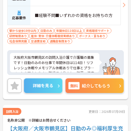
■経験不問■いずれかの資格をお持ちの方
応募要件
駅から徒歩10分以内
日勤のみ
年間休日110日以上
資格取得サポート
研修制度あり
産休･育休･介護休暇取得実績あり
ボーナス・賞与あり
社会保険完備
交通費支給
退職金制度あり
大阪府大阪市鶴見区の訪問入浴介護で介護職の募集
です！日勤のみのお仕事で年間休日は114日！リフ
レッシュ休暇やメモリアル休暇ありで仕事とプライ
ベートを両立しやすい職場です◎また、貯蓄・資産
形成や暮らしに関する福利厚生が充実！安心して長
く働きやすい環境が整っています♪各種研修制度や
詳細を見る
無料
紹介してもらう
資格取得支援制度はもちろん、年1回のキャリアチ
ャレンジ制度もあり、働きながらスキルアップを目
指せる職場です！ご興味のある方は面接ポイントを
お伝えしますので、お気軽にご相談ください！
訪問入浴
更新日：2026年07月09日
名称非公開 ※詳細はお問合せください
【大阪府／大阪市鶴見区】日勤のみ◎福利厚生充