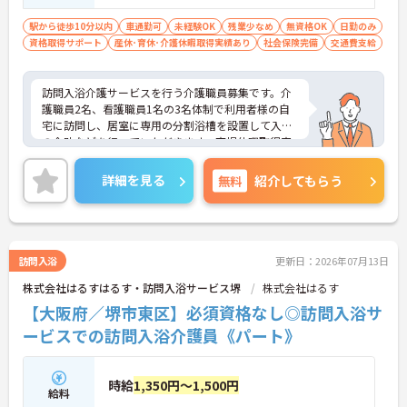
駅から徒歩10分以内
車通勤可
未経験OK
残業少なめ
無資格OK
日勤のみ
資格取得サポート
産休･育休･介護休暇取得実績あり
社会保険完備
交通費支給
訪問入浴介護サービスを行う介護職員募集です。介
護職員2名、看護職員1名の3名体制で利用者様の自
宅に訪問し、居室に専用の分割浴槽を設置して入浴
の介助などを行っていただきます。育児休暇取得実
績があるため長期的にお仕事を続けたい方におすす
めです。また、土日が固定で基本的にはお休みのた
詳細を見る
無料
紹介してもらう
めプライベートの時間も確保しやすいです。ご興味
のある方には面接のポイントをお伝えしますので、
お気軽にお問い合わせください。
訪問入浴
更新日：2026年07月13日
株式会社はるすはるす・訪問入浴サービス堺
株式会社はるす
【大阪府／堺市東区】必須資格なし◎訪問入浴サ
ービスでの訪問入浴介護員《パート》
時給
1,350円～1,500円
給料