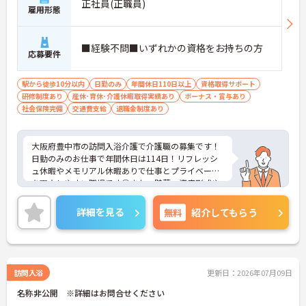
正社員(正職員)
雇用形態
■経験不問■いずれかの資格をお持ちの方
応募要件
駅から徒歩10分以内
日勤のみ
年間休日110日以上
資格取得サポート
研修制度あり
産休･育休･介護休暇取得実績あり
ボーナス・賞与あり
社会保険完備
交通費支給
退職金制度あり
大阪府豊中市の訪問入浴介護で介護職の募集です！
日勤のみのお仕事で年間休日は114日！リフレッシ
ュ休暇やメモリアル休暇ありで仕事とプライベート
を両立しやすい職場です◎また、貯蓄・資産形成や
暮らしに関する福利厚生が充実！安心して長く働き
やすい環境が整っています♪各種研修制度や資格取
詳細を見る
無料
紹介してもらう
得支援制度はもちろん、年1回のキャリアチャレン
ジ制度もあり、働きながらスキルアップを目指せる
職場です！ご興味のある方は面接ポイントをお伝え
しますので、お気軽にご相談ください！
訪問入浴
更新日：2026年07月09日
名称非公開 ※詳細はお問合せください