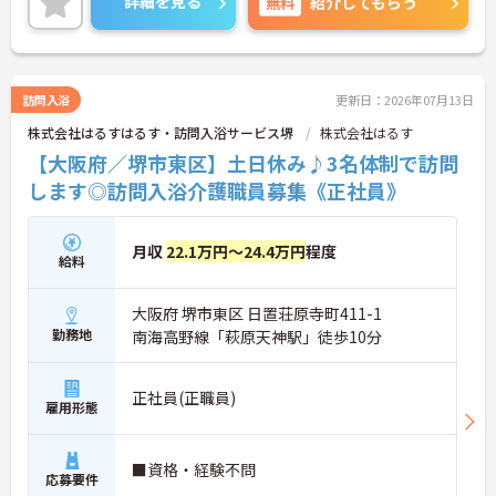
詳細を見る
無料
紹介してもらう
に詳細をお話しいたしますのでお気軽にご相談くだ
さい！
訪問入浴
更新日：2026年07月13日
株式会社はるすはるす・訪問入浴サービス堺
株式会社はるす
【大阪府／堺市東区】土日休み♪3名体制で訪問
します◎訪問入浴介護職員募集《正社員》
月収
22.1万円～24.4万円
程度
給料
大阪府 堺市東区 日置荘原寺町411-1
勤務地
南海高野線「萩原天神駅」徒歩10分
正社員(正職員)
雇用形態
■資格・経験不問
応募要件