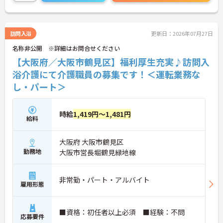
できる環境です。地域の医療・介護をつなぐ存在と
して、安定して長く働ける点も魅力です。
訪問入浴
更新日：2026年07月27日
■ 日勤のみで安定ライフ♪
名称非公開 ※詳細はお問合せください
生活リズムを整えやすい勤務環境です。
【大阪府／大阪市鶴見区】福利厚生充実♪訪問入
・「8:30～17:30の固定時間帯」で夜勤なし
浴介護にて介護職員の募集です！＜運転業務な
・「日曜固定休」で予定が立てやすい
し・パート＞
・週1日～相談可能で柔軟に働ける
→ 無理なく続けられる働き方が叶います
■ 未経験でも安心の成長サポート
時給
1,419円～1,481円
給料
段階的に学べる環境が整っています。
・専任トレーナーによるマンツーマン指導
大阪府 大阪市鶴見区
・入社3ヶ月後のフォロー面談あり
勤務地
大阪市営長堀鶴見緑地線
・動画研修＋OJTで基礎から習得可能
→ 初めてでも安心してスタートできます
非常勤・パート・アルバイト
■ 家庭と両立しやすい柔軟環境
雇用形態
ライフスタイルに合わせやすい体制です。
・急なお休みも相談しやすい環境
■資格：初任者以上必須 ■経験：不問
応募要件
・産休・育休や看護休暇制度あり