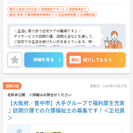
・事前のシフト希望で予定調整OK
→ 長く安心して働ける職場です
駅から徒歩10分以内
資格取得サポート
研修制度あり
産休･育休･介護休暇取得実績あり
社会保険完備
交通費支給
■ チームで支える訪問体制
一人で抱え込まない安心の仕組みです。
＼生活に寄り添う在宅ケアの職場です♪／
・看護職＋介護職の3名体制で訪問
デイサービスや訪問介護、訪問入浴などを通して、
・1件約45分の訪問で流れが明確
ご自宅での生活を続けたい方を支えています。特に
・職種間で連携しながら対応
訪問入浴では看護職と介護職がチームで訪問し、安
→ 協力しながら働ける環境です
全面と生活支援の両方をしっかりサポート。日勤中
心で働きやすく、研修やフォロー体制も整っている
詳細を見る
無料
紹介してもらう
ため、在宅分野が初めての方でも安心してスタート
できる環境です。地域の医療・介護をつなぐ存在と
して、安定して長く働ける点も魅力です。
訪問介護
更新日：2026年07月27日
■ 日勤のみで安定ライフ♪
名称非公開 ※詳細はお問合せください
生活リズムを整えやすい勤務環境です。
【大阪府／豊中市】大手グループで福利厚生充実
・「8:30～17:30の固定時間帯」で夜勤なし
♪訪問介護での介護福祉士の募集です！＜正社員
・「日曜固定休」で予定が立てやすい
＞
・週1日～相談可能で柔軟に働ける
→ 無理なく続けられる働き方が叶います
■ 未経験でも安心の成長サポート