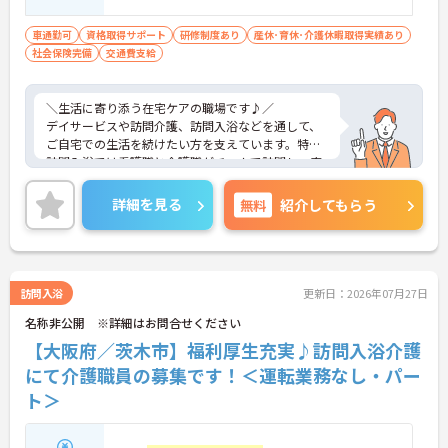
車通勤可
資格取得サポート
研修制度あり
産休･育休･介護休暇取得実績あり
社会保険完備
交通費支給
＼生活に寄り添う在宅ケアの職場です♪／
デイサービスや訪問介護、訪問入浴などを通して、
ご自宅での生活を続けたい方を支えています。特に
訪問入浴では看護職と介護職がチームで訪問し、安
全面と生活支援の両方をしっかりサポート。日勤中
心で働きやすく、研修やフォロー体制も整っている
詳細を見る
無料
紹介してもらう
ため、在宅分野が初めての方でも安心してスタート
できる環境です。地域の医療・介護をつなぐ存在と
して、安定して長く働ける点も魅力です。
訪問入浴
更新日：2026年07月27日
■ 日勤のみで安定ライフ♪
名称非公開 ※詳細はお問合せください
生活リズムを整えやすい勤務環境です。
【大阪府／茨木市】福利厚生充実♪訪問入浴介護
・「8:30～17:30の固定時間帯」で夜勤なし
にて介護職員の募集です！＜運転業務なし・パー
・「日曜固定休」で予定が立てやすい
ト＞
・週1日～相談可能で柔軟に働ける
→ 無理なく続けられる働き方が叶います