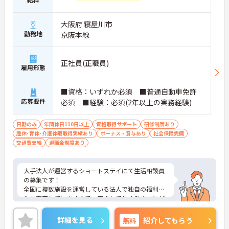
ライフイベントとも両立しやすい職場です♪
・急なお休みも相談しやすい体制
大阪府 寝屋川市
・産休・育休、子の看護等休暇も充実
勤務地
京阪本線
・シフトは事前調整OK
→ 家庭とのバランスを大切にできます
正社員(正職員)
雇用形態
■ チーム訪問で安心のケア体制
一人で抱え込まない環境が整っています。
■資格：いずれか必須 ■普通自動車免許
・1日6～8件程度の訪問
応募要件
必須 ■経験：必須(2年以上の実務経験)
・介護職2名＋看護職1名の3名体制
・役割分担が明確で安心
→ 在宅生活を支えるやりがいある仕事です
日勤のみ
年間休日110日以上
資格取得サポート
研修制度あり
産休･育休･介護休暇取得実績あり
ボーナス・賞与あり
社会保険完備
交通費支給
退職金制度あり
大手法人が運営するショートステイにて生活相談員
の募集です！
全国に複数施設を運営している法人で独自の福利厚
生も充実していますので、安心して長く働くことが
できます◎
年間休日110日以上でしっかりお休みも取得できる
詳細を見る
無料
紹介してもらう
ので、ワークライフバランスを大切にしたい方にオ