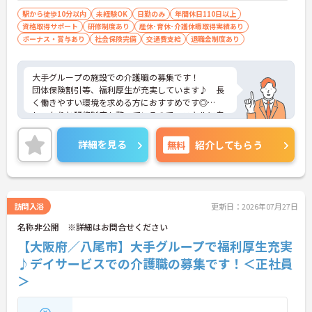
駅から徒歩10分以内
未経験OK
日勤のみ
年間休日110日以上
資格取得サポート
研修制度あり
産休･育休･介護休暇取得実績あり
ボーナス・賞与あり
社会保険完備
交通費支給
退職金制度あり
大手グループの施設での介護職の募集です！
団体保険割引等、福利厚生が充実しています♪ 長
く働きやすい環境を求める方におすすめです◎
しっかりと研修制度も整っているので、スキルに自
信がない方でもご安心ください☆
ご興味のある方には、面接対策ポイントなど、さら
詳細を見る
無料
紹介してもらう
に詳細をお話しいたしますのでお気軽にご相談くだ
さい！
訪問入浴
更新日：2026年07月27日
名称非公開 ※詳細はお問合せください
【大阪府／八尾市】大手グループで福利厚生充実
♪デイサービスでの介護職の募集です！＜正社員
＞