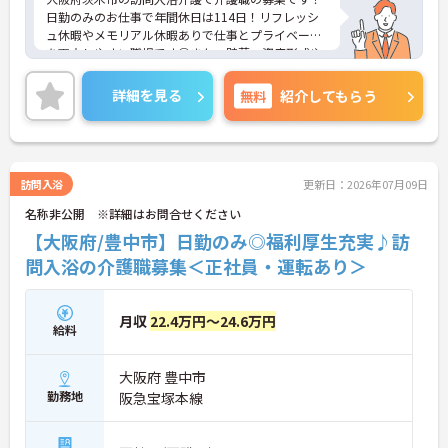
日勤のみのお仕事で年間休日は114日！リフレッシ
ュ休暇やメモリアル休暇ありで仕事とプライベート
を両立しやすい職場です◎また、貯蓄・資産形成や
暮らしに関する福利厚生が充実！安心して長く働き
やすい環境が整っています♪各種研修制度や資格取
詳細を見る
無料
紹介してもらう
得支援制度はもちろん、年1回のキャリアチャレン
ジ制度もあり、働きながらスキルアップを目指せる
職場です！ご興味のある方は面接ポイントをお伝え
しますので、お気軽にご相談ください！
訪問入浴
更新日：2026年07月09日
名称非公開 ※詳細はお問合せください
【大阪府/豊中市】日勤のみ◎福利厚生充実♪訪
問入浴の介護職募集＜正社員・運転あり＞
月収
22.4万円～24.6万円
給料
大阪府 豊中市
勤務地
阪急宝塚本線