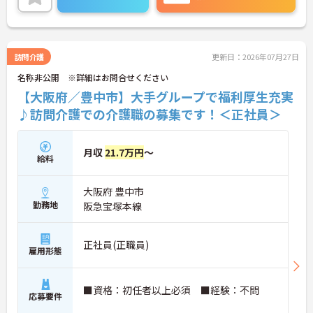
に詳細をお話しいたしますのでお気軽にご相談くだ
さい！
訪問介護
更新日：2026年07月27日
名称非公開 ※詳細はお問合せください
【大阪府／豊中市】大手グループで福利厚生充実
♪訪問介護での介護職の募集です！＜正社員＞
月収
21.7万円
～
給料
大阪府 豊中市
勤務地
阪急宝塚本線
正社員(正職員)
雇用形態
■資格：初任者以上必須 ■経験：不問
応募要件