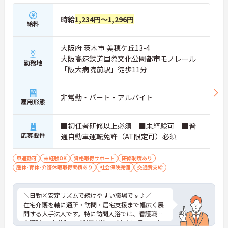
時給
1,234円～1,296円
給料
大阪府 茨木市 美穂ケ丘13-4
大阪高速鉄道国際文化公園都市モノレール
勤務地
「阪大病院前駅」徒歩11分
非常勤・パート・アルバイト
雇用形態
■初任者研修以上必須 ■未経験可 ■普
応募要件
通自動車運転免許（AT限定可）必須
車通勤可
未経験OK
資格取得サポート
研修制度あり
産休･育休･介護休暇取得実績あり
社会保険完備
交通費支給
＼日勤×安定リズムで続けやすい職場です♪／
在宅介護を軸に通所・訪問・居宅支援まで幅広く展
開する大手法人です。特に訪問入浴では、看護職と
介護職の3名体制でご利用者様のご自宅に伺い、安