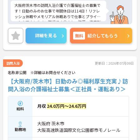
大阪府茨木市の訪問入浴介護で介護福祉士の募集で
す！日勤のみのお仕事で年間休日は114日！リフレ
ッシュ休暇やメモリアル休暇ありで仕事とプライベ
ートを両立しやすい職場です◎また、貯蓄・資産形
成や暮らしに関する福利厚生が充実！安心して長く
働きやすい環境が整っています♪各種研修制度や資
詳細を見る
無料
紹介してもらう
格取得支援制度はもちろん、年1回のキャリアチャ
レンジ制度もあり、働きながらスキルアップを目指
せる職場です！ご興味のある方は面接ポイントをお
伝えしますので、お気軽にご相談ください！
訪問入浴
更新日：2026年07月09日
名称非公開 ※詳細はお問合せください
【大阪府/茨木市】日勤のみ◎福利厚生充実♪訪
問入浴の介護福祉士募集＜正社員・運転あり＞
月収
24.0万円～24.6万円
給料
大阪府 茨木市
勤務地
大阪高速鉄道国際文化公園都市モノレール