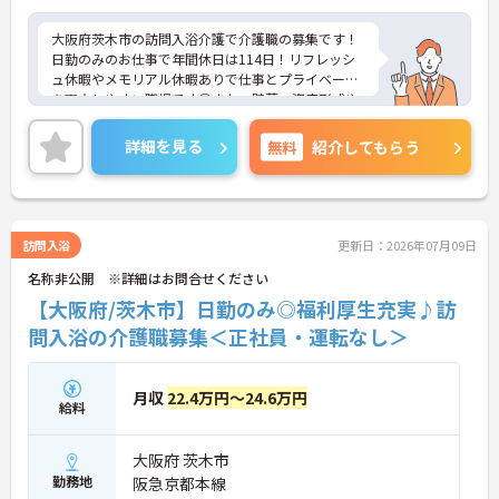
大阪府茨木市の訪問入浴介護で介護職の募集です！
日勤のみのお仕事で年間休日は114日！リフレッシ
ュ休暇やメモリアル休暇ありで仕事とプライベート
を両立しやすい職場です◎また、貯蓄・資産形成や
暮らしに関する福利厚生が充実！安心して長く働き
やすい環境が整っています♪各種研修制度や資格取
詳細を見る
無料
紹介してもらう
得支援制度はもちろん、年1回のキャリアチャレン
ジ制度もあり、働きながらスキルアップを目指せる
職場です！ご興味のある方は面接ポイントをお伝え
しますので、お気軽にご相談ください！
訪問入浴
更新日：2026年07月09日
名称非公開 ※詳細はお問合せください
【大阪府/茨木市】日勤のみ◎福利厚生充実♪訪
問入浴の介護職募集＜正社員・運転なし＞
月収
22.4万円～24.6万円
給料
大阪府 茨木市
勤務地
阪急京都本線