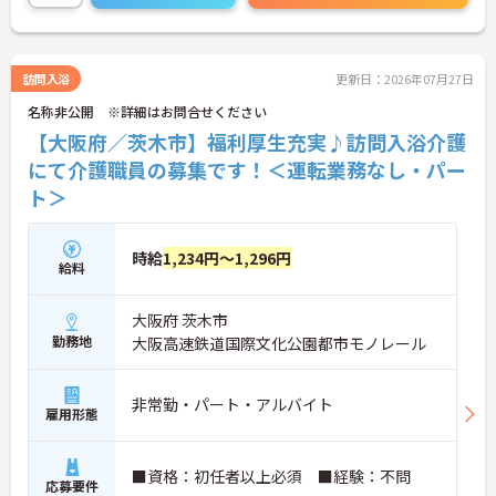
ススメです！
ご興味のある方には、面接対策ポイントなど、さら
に詳細をお話しいたしますのでお気軽にご相談くだ
さい！
訪問入浴
更新日：2026年07月27日
名称非公開 ※詳細はお問合せください
【大阪府／茨木市】福利厚生充実♪訪問入浴介護
にて介護職員の募集です！＜運転業務なし・パー
ト＞
時給
1,234円～1,296円
給料
大阪府 茨木市
勤務地
大阪高速鉄道国際文化公園都市モノレール
非常勤・パート・アルバイト
雇用形態
■資格：初任者以上必須 ■経験：不問
応募要件