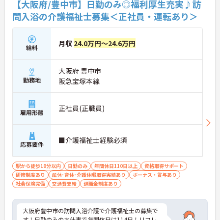
【大阪府/豊中市】日勤のみ◎福利厚生充実♪訪
問入浴の介護福祉士募集＜正社員・運転あり＞
月収
24.0万円～24.6万円
給料
大阪府 豊中市
勤務地
阪急宝塚本線
正社員(正職員)
雇用形態
■介護福祉士経験必須
応募要件
駅から徒歩10分以内
日勤のみ
年間休日110日以上
資格取得サポート
研修制度あり
産休･育休･介護休暇取得実績あり
ボーナス・賞与あり
社会保険完備
交通費支給
退職金制度あり
大阪府豊中市の訪問入浴介護で介護福祉士の募集で
す！日勤のみのお仕事で年間休日は114日！リフレ