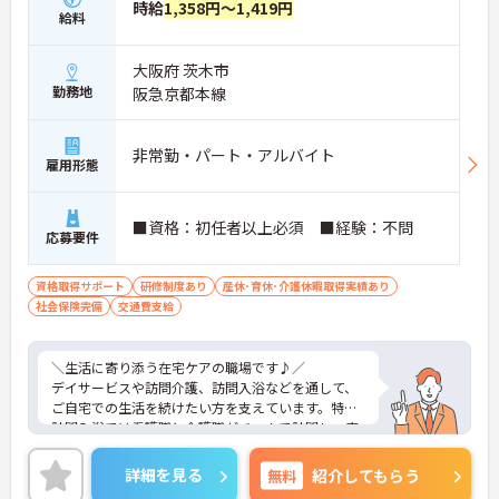
■ 未経験でも安心の成長サポート
時給
1,358円～1,419円
給料
段階的に学べる環境が整っています。
・専任トレーナーによるマンツーマン指導
大阪府 茨木市
・入社3ヶ月後のフォロー面談あり
勤務地
阪急京都本線
・動画研修＋OJTで基礎から習得可能
→ 初めてでも安心してスタートできます
非常勤・パート・アルバイト
■ 家庭と両立しやすい柔軟環境
雇用形態
ライフスタイルに合わせやすい体制です。
・急なお休みも相談しやすい環境
■資格：初任者以上必須 ■経験：不問
応募要件
・産休・育休や看護休暇制度あり
・事前のシフト希望で予定調整OK
→ 長く安心して働ける職場です
資格取得サポート
研修制度あり
産休･育休･介護休暇取得実績あり
社会保険完備
交通費支給
■ チームで支える訪問体制
一人で抱え込まない安心の仕組みです。
＼生活に寄り添う在宅ケアの職場です♪／
・看護職＋介護職の3名体制で訪問
デイサービスや訪問介護、訪問入浴などを通して、
・1件約45分の訪問で流れが明確
ご自宅での生活を続けたい方を支えています。特に
・職種間で連携しながら対応
訪問入浴では看護職と介護職がチームで訪問し、安
→ 協力しながら働ける環境です
全面と生活支援の両方をしっかりサポート。日勤中
心で働きやすく、研修やフォロー体制も整っている
詳細を見る
無料
紹介してもらう
ため、在宅分野が初めての方でも安心してスタート