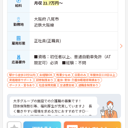
月収
21.7万円
～
給料
大阪府 八尾市
勤務地
近鉄大阪線
正社員(正職員)
雇用形態
■資格：初任者以上、普通自動車免許（AT
応募要件
限定可）必須 ■経験：不問
駅から徒歩10分以内
未経験OK
残業少なめ
日勤のみ
年間休日110日以上
資格取得サポート
研修制度あり
産休･育休･介護休暇取得実績あり
ボーナス・賞与あり
社会保険完備
交通費支給
退職金制度あり
大手グループの施設での介護職の募集です！
団体保険割引等、福利厚生が充実しています♪ 長
く働きやすい環境を求める方におすすめです◎
しっかりと研修制度も整っているので、スキルに自
信がない方でもご安心ください☆
ご興味のある方には、面接対策ポイントなど、さら