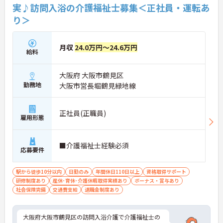
実♪訪問入浴の介護福祉士募集＜正社員・運転あ
り＞
月収
24.0万円～24.6万円
給料
大阪府 大阪市鶴見区
勤務地
大阪市営長堀鶴見緑地線
正社員(正職員)
雇用形態
■介護福祉士経験必須
応募要件
駅から徒歩10分以内
日勤のみ
年間休日110日以上
資格取得サポート
研修制度あり
産休･育休･介護休暇取得実績あり
ボーナス・賞与あり
社会保険完備
交通費支給
退職金制度あり
大阪府大阪市鶴見区の訪問入浴介護で介護福祉士の