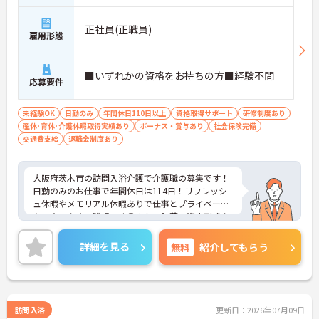
正社員(正職員)
雇用形態
■いずれかの資格をお持ちの方■経験不問
応募要件
未経験OK
日勤のみ
年間休日110日以上
資格取得サポート
研修制度あり
産休･育休･介護休暇取得実績あり
ボーナス・賞与あり
社会保険完備
交通費支給
退職金制度あり
大阪府茨木市の訪問入浴介護で介護職の募集です！
日勤のみのお仕事で年間休日は114日！リフレッシ
ュ休暇やメモリアル休暇ありで仕事とプライベート
を両立しやすい職場です◎また、貯蓄・資産形成や
暮らしに関する福利厚生が充実！安心して長く働き
やすい環境が整っています♪各種研修制度や資格取
詳細を見る
無料
紹介してもらう
得支援制度はもちろん、年1回のキャリアチャレン
ジ制度もあり、働きながらスキルアップを目指せる
職場です！ご興味のある方は面接ポイントをお伝え
しますので、お気軽にご相談ください！
訪問入浴
更新日：2026年07月09日