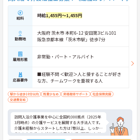
時給
1,455円～1,455円
給料
大阪府 茨木市 本町6-12 安田第3ビル101
勤務地
阪急京都本線「茨木市駅」徒歩7分
非常勤・パート・アルバイト
雇用形態
■経験不問 ＜歓迎＞人と接することが好き
応募要件
な方、チームワークを重視する人
駅から徒歩10分以内
残業少なめ
資格取得サポート
社会保険完備
交通費支給
訪問入浴介護事業を中心に全国約300拠点（2025年
3月時点）の介護サービスを展開する大手法人です。
介護未経験からスタートした方は7割以上、しっか
りとしたサポートがあるため安心してご就業いただ
けます。お風呂に入れなくて困っている方に、手を