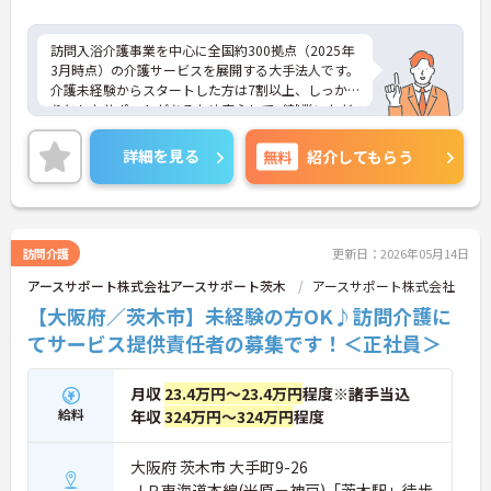
訪問入浴介護事業を中心に全国約300拠点（2025年
3月時点）の介護サービスを展開する大手法人です。
介護未経験からスタートした方は7割以上、しっか
りとしたサポートがあるため安心してご就業いただ
けます。お風呂に入れなくて困っている方に、手を
差し伸べてあげられるとてもやりがいのあるお仕事
詳細を見る
無料
紹介してもらう
です。ご興味ある方には、面接対策ポイントなど、
さらに詳細をお話しいたしますのでお気軽にご相談
ください！
訪問介護
更新日：2026年05月14日
アースサポート株式会社アースサポート茨木
アースサポート株式会社
【大阪府／茨木市】未経験の方OK♪訪問介護に
てサービス提供責任者の募集です！＜正社員＞
月収
23.4万円～23.4万円
程度※諸手当込
給料
年収
324万円～324万円
程度
大阪府 茨木市 大手町9-26
ＪＲ東海道本線(米原－神戸)「茨木駅」徒歩