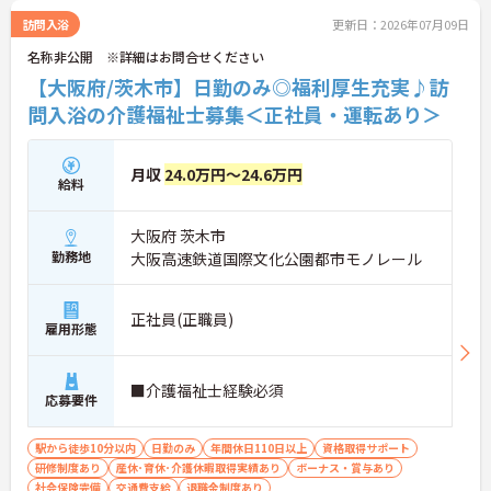
訪問入浴
更新日：2026年07月09日
名称非公開 ※詳細はお問合せください
【大阪府/茨木市】日勤のみ◎福利厚生充実♪訪
問入浴の介護福祉士募集＜正社員・運転あり＞
月収
24.0万円～24.6万円
給料
大阪府 茨木市
勤務地
大阪高速鉄道国際文化公園都市モノレール
正社員(正職員)
雇用形態
■介護福祉士経験必須
応募要件
駅から徒歩10分以内
日勤のみ
年間休日110日以上
資格取得サポート
研修制度あり
産休･育休･介護休暇取得実績あり
ボーナス・賞与あり
社会保険完備
交通費支給
退職金制度あり