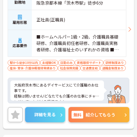
勤務地
阪急京都本線「茨木市駅」徒歩6分
正社員(正職員)
雇用形態
■ホームヘルパー1級・2級、介護職員基礎
研修、介護職員初任者研修、介護職員実務
応募要件
者研修、介護福祉士のいずれかの資格 ■普
通自動車運転免許（AT限定可）必須 ■未経
験の方OK
駅から徒歩10分以内
未経験OK
日勤のみ
資格取得サポート
研修制度あり
産休･育休･介護休暇取得実績あり
社会保険完備
交通費支給
退職金制度あり
大阪府茨木市にあるデイサービスにて介護職のお仕
事です。
経験は問いません!どなたでも介護のお仕事にチャレ
ンジしていただける環境です！
ご興味ある方には、面接対策ポイントなど、さらに
詳細をお話しいたしますのでお気軽にご相談くださ
詳細を見る
無料
紹介してもらう
い。