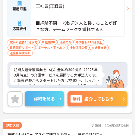
正社員(正職員)
雇用形態
■経験不問 ＜歓迎＞人と接することが好
応募要件
きな方、チームワークを重視する人
駅から徒歩10分以内
未経験OK
日勤のみ
年間休日110日以上
資格取得サポート
ボーナス・賞与あり
社会保険完備
交通費支給
退職金制度あり
訪問入浴介護事業を中心に全国約300拠点（2025年
3月時点）の介護サービスを展開する大手法人です。
介護未経験からスタートした方は7割以上、しっか
りとしたサポートがあるため安心してご就業いただ
けます。お風呂に入れなくて困っている方に、手を
差し伸べてあげられるとてもやりがいのあるお仕事
詳細を見る
無料
紹介してもらう
です。ご興味ある方には、面接対策ポイントなど、
さらに詳細をお話しいたしますのでお気軽にご相談
ください！
訪問入浴
更新日：2026年05月28日
株式会社ASCareアスケア訪問入浴茨木
株式会社ASCare