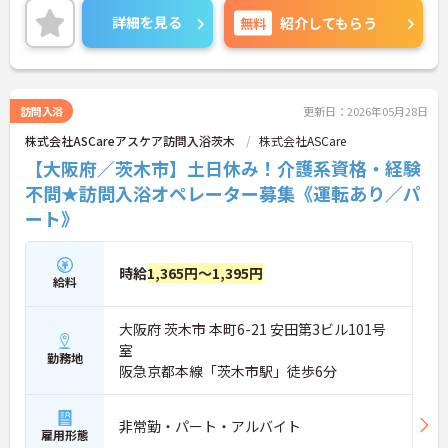
差し伸べてあげられるとてもやりがいのあるお仕事
詳細を見る
無料
紹介してもらう
です。ご興味ある方には、面接対策ポイントなど、
さらに詳細をお話しいたしますのでお気軽にご相談
ください！
訪問入浴
更新日：2026年05月28日
株式会社ASCareアスケア訪問入浴茨木
株式会社ASCare
【大阪府／茨木市】土日休み！介護系資格・経験
不問★訪問入浴オペレーター募集《運転あり／パ
ート》
時給
1,365円～1,395円
給料
大阪府 茨木市 本町6-21 安田第3ビル101号
室
勤務地
阪急京都本線「茨木市駅」徒歩6分
非常勤・パート・アルバイト
雇用形態