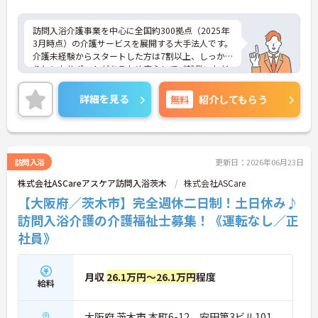
訪問入浴介護事業を中心に全国約300拠点（2025年
3月時点）の介護サービスを展開する大手法人です。
介護未経験からスタートした方は7割以上、しっか
りとしたサポートがあるため安心してご就業いただ
けます。お風呂に入れなくて困っている方に、手を
差し伸べてあげられるとてもやりがいのあるお仕事
詳細を見る
無料
紹介してもらう
です。ご興味ある方には、面接対策ポイントなど、
さらに詳細をお話しいたしますのでお気軽にご相談
ください！
訪問入浴
更新日：2026年06月23日
株式会社ASCareアスケア訪問入浴茨木
株式会社ASCare
【大阪府／茨木市】完全週休二日制！土日休み♪
訪問入浴介護の介護福祉士募集！《運転なし／正
社員》
月収
26.1万円～26.1万円
程度
給料
大阪府 茨木市 本町6-12 安田第3ビル101