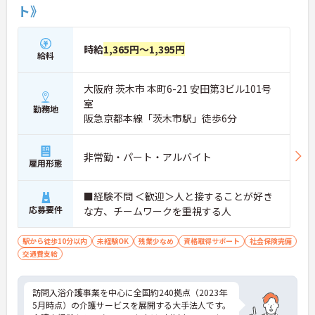
ト》
時給
1,365円～1,395円
給料
大阪府 茨木市 本町6-21 安田第3ビル101号
室
勤務地
阪急京都本線「茨木市駅」徒歩6分
非常勤・パート・アルバイト
雇用形態
■経験不問 ＜歓迎＞人と接することが好き
応募要件
な方、チームワークを重視する人
駅から徒歩10分以内
未経験OK
残業少なめ
資格取得サポート
社会保険完備
交通費支給
訪問入浴介護事業を中心に全国約240拠点（2023年
5月時点）の介護サービスを展開する大手法人です。