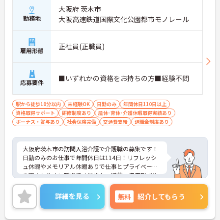
大阪府 茨木市
段階的に学べる環境が整っています。
・専任トレーナーによるマンツーマン指導
勤務地
大阪高速鉄道国際文化公園都市モノレール
・入社3ヶ月後のフォロー面談あり
・動画研修＋OJTで基礎から習得可能
→ 初めてでも安心してスタートできます
正社員(正職員)
雇用形態
■ 家庭と両立しやすい柔軟環境
■いずれかの資格をお持ちの方■経験不問
ライフスタイルに合わせやすい体制です。
応募要件
・急なお休みも相談しやすい環境
・産休・育休や看護休暇制度あり
駅から徒歩10分以内
未経験OK
日勤のみ
年間休日110日以上
・事前のシフト希望で予定調整OK
資格取得サポート
研修制度あり
産休･育休･介護休暇取得実績あり
→ 長く安心して働ける職場です
ボーナス・賞与あり
社会保険完備
交通費支給
退職金制度あり
■ チームで支える訪問体制
大阪府茨木市の訪問入浴介護で介護職の募集です！
一人で抱え込まない安心の仕組みです。
日勤のみのお仕事で年間休日は114日！リフレッシ
・看護職＋介護職の3名体制で訪問
ュ休暇やメモリアル休暇ありで仕事とプライベート
・1件約45分の訪問で流れが明確
を両立しやすい職場です◎また、貯蓄・資産形成や
・職種間で連携しながら対応
暮らしに関する福利厚生が充実！安心して長く働き
→ 協力しながら働ける環境です
やすい環境が整っています♪各種研修制度や資格取
詳細を見る
無料
紹介してもらう
得支援制度はもちろん、年1回のキャリアチャレン
ジ制度もあり、働きながらスキルアップを目指せる
職場です！ご興味のある方は面接ポイントをお伝え