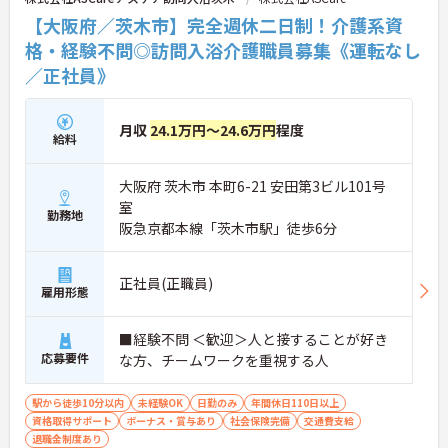
【大阪府／茨木市】完全週休二日制！介護系資
格・経験不問◎訪問入浴介護職員募集《運転なし
／正社員》
月収
24.1万円～24.6万円
程度
給料
大阪府 茨木市 本町6-21 安田第3ビル101号
室
勤務地
阪急京都本線「茨木市駅」徒歩6分
正社員(正職員)
雇用形態
■経験不問 ＜歓迎＞人と接することが好き
応募要件
な方、チームワークを重視する人
駅から徒歩10分以内
未経験OK
日勤のみ
年間休日110日以上
資格取得サポート
ボーナス・賞与あり
社会保険完備
交通費支給
退職金制度あり