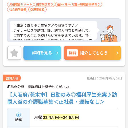
→ 長く安心して働ける職場です
資格取得サポート
研修制度あり
産休･育休･介護休暇取得実績あり
社会保険完備
交通費支給
■ チームで支える訪問体制
一人で抱え込まない安心の仕組みです。
＼生活に寄り添う在宅ケアの職場です♪／
・看護職＋介護職の3名体制で訪問
デイサービスや訪問介護、訪問入浴などを通して、
・1件約45分の訪問で流れが明確
ご自宅での生活を続けたい方を支えています。特に
・職種間で連携しながら対応
訪問入浴では看護職と介護職がチームで訪問し、安
→ 協力しながら働ける環境です
全面と生活支援の両方をしっかりサポート。日勤中
心で働きやすく、研修やフォロー体制も整っている
詳細を見る
無料
紹介してもらう
ため、在宅分野が初めての方でも安心してスタート
できる環境です。地域の医療・介護をつなぐ存在と
して、安定して長く働ける点も魅力です。
訪問入浴
更新日：2026年07月09日
■ 日勤のみで安定ライフ♪
名称非公開 ※詳細はお問合せください
生活リズムを整えやすい勤務環境です。
【大阪府/茨木市】日勤のみ◎福利厚生充実♪訪
・「8:30～17:30の固定時間帯」で夜勤なし
問入浴の介護職募集＜正社員・運転なし＞
・「日曜固定休」で予定が立てやすい
・週1日～相談可能で柔軟に働ける
→ 無理なく続けられる働き方が叶います
月収
22.4万円～24.6万円
給料
■ 未経験でも安心の成長サポート