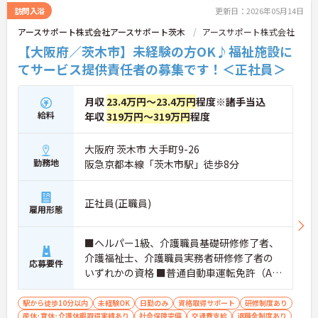
訪問入浴
更新日：2026年05月14日
アースサポート株式会社アースサポート茨木
アースサポート株式会社
【大阪府／茨木市】未経験の方OK♪福祉施設に
てサービス提供責任者の募集です！＜正社員＞
月収
23.4万円～23.4万円
程度※諸手当込
給料
年収
319万円～319万円
程度
大阪府 茨木市 大手町9-26
勤務地
阪急京都本線「茨木市駅」徒歩8分
正社員(正職員)
雇用形態
■ヘルパー1級、介護職員基礎研修修了者、
介護福祉士、介護職員実務者研修修了者の
応募要件
いずれかの資格 ■普通自動車運転免許（AT
限定可）あれば尚可 ■簡単なＰＣスキル
（ワード・エクセルなど） ■未経験の方OK
駅から徒歩10分以内
未経験OK
日勤のみ
資格取得サポート
研修制度あり
産休･育休･介護休暇取得実績あり
社会保険完備
交通費支給
退職金制度あり