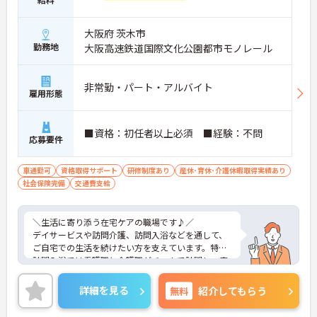
ライフイベントとも両立しやすい職場です♪
・急なお休みも相談しやすい体制
大阪府 茨木市
・産休・育休、子の看護等休暇も充実
勤務地
大阪高速鉄道国際文化公園都市モノレール
・シフトは事前調整OK
→ 家庭とのバランスを大切にできます
非常勤・パート・アルバイト
雇用形態
■ チーム訪問で安心のケア体制
一人で抱え込まない環境が整っています。
■資格：初任者以上必須 ■経験：不問
・1日6～8件程度の訪問
応募要件
・介護職2名＋看護職1名の3名体制
・役割分担が明確で安心
車通勤可
資格取得サポート
研修制度あり
産休･育休･介護休暇取得実績あり
→ 在宅生活を支えるやりがいある仕事です
社会保険完備
交通費支給
＼生活に寄り添う在宅ケアの職場です♪／
デイサービスや訪問介護、訪問入浴などを通して、
ご自宅での生活を続けたい方を支えています。特に
訪問入浴では看護職と介護職がチームで訪問し、安
全面と生活支援の両方をしっかりサポート。日勤中
心で働きやすく、研修やフォロー体制も整っている
詳細を見る
無料
紹介してもらう
ため、在宅分野が初めての方でも安心してスタート
できる環境です。地域の医療・介護をつなぐ存在と