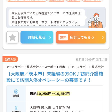
大阪府茨木市にある福祉施設にてサービス提供責任
者のお仕事です。
未経験の方でも教育・サポート体制でバックアップ
してもらえるので、安心して仕事を始めることがで
きます！
ご興味ある方には、面接対策ポイントなど、さらに
詳細を見る
無料
紹介してもらう
詳細をお話しいたしますのでお気軽にご相談くださ
い。
訪問入浴
更新日：2026年05月14日
アースサポート株式会社アースサポート茨木
アースサポート株式会社
【大阪府／茨木市】未経験の方OK♪訪問介護施
設にて訪問入浴オペレーターの募集です！
日給
10,250円～10,250円
給料
大阪府 茨木市 大手町9-26