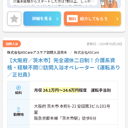
介護未経験からスタートした方は7割以上、しっか
りとしたサポートがあるため安心してご就業いただ
けます。お風呂に入れなくて困っている方に、手を
差し伸べてあげられるとてもやりがいのあるお仕事
詳細を見る
無料
紹介してもらう
です。ご興味ある方には、面接対策ポイントなど、
さらに詳細をお話しいたしますのでお気軽にご相談
ください！
訪問入浴
更新日：2026年05月28日
株式会社ASCareアスケア訪問入浴茨木
株式会社ASCare
【大阪府／茨木市】完全週休二日制！介護系資
格・経験不問◎訪問入浴オペレーター《運転あり
／正社員》
月収
24.1万円～24.6万円
程度 運転手当別
給料
大阪府 茨木市 本町6-21 安田第3ビル101号
室
勤務地
阪急京都本線「茨木市駅」徒歩6分