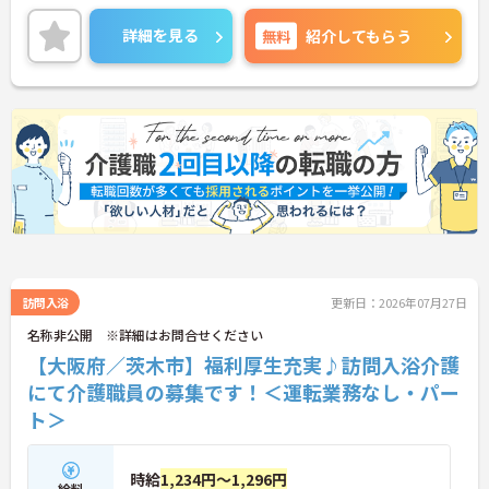
全面に配慮しながらケアを提供しています。「チー
ムで支える」スタイルなので役割分担が明確で、未
詳細を見る
無料
紹介してもらう
経験からでも安心してスタートできる環境です。日
勤中心＆日曜固定休と、生活リズムを整えながら働
けるのも魅力。無理なく長く続けたい方にぴったり
の訪問系サービスです。
■ 生活リズム安定♪日勤ワーク
無理なく続けられる勤務スタイルが整っています。
・「夜勤なし・日曜固定休」で予定が立てやすい
・勤務は日中帯で完結
・週1日～相談OKで柔軟に働ける
→ プライベートとの両立を大切にできます
訪問入浴
更新日：2026年07月27日
■ 未経験でも安心スタート◎
名称非公開 ※詳細はお問合せください
【大阪府／茨木市】福利厚生充実♪訪問入浴介護
段階的に学べる環境が整っています。
・専任トレーナーによるマンツーマン研修あり
にて介護職員の募集です！＜運転業務なし・パー
・3ヶ月後のフォローで習熟度も確認
ト＞
・動画＋OJTで実務に慣れていける
→ 訪問系が初めての方にも優しい環境です
時給
1,234円～1,296円
■ お休み相談しやすい柔軟環境
給料