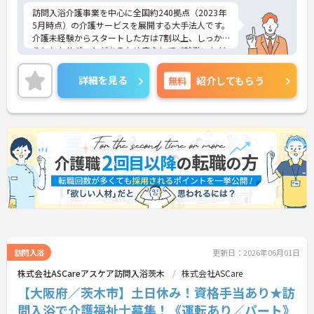
訪問入浴介護事業を中心に全国約240拠点（2023年
5月時点）の介護サービスを展開する大手法人です。
介護未経験からスタートした方は7割以上、しっか
りとしたサポートがあるため安心してご就業いただ
けます。お風呂に入れなくて困っている方に、手を
差し伸べてあげられるとてもやりがいのあるお仕事
詳細を見る
無料
紹介してもらう
です。ご興味ある方には、面接対策ポイントなど、
さらに詳細をお話しいたしますのでお気軽にご相談
ください！
訪問入浴
更新日：2026年06月01日
株式会社ASCareアスケア訪問入浴茨木
株式会社ASCare
【大阪府／茨木市】土日休み！資格手当あり★訪
問入浴で介護福祉士募集！《運転あり／パート》