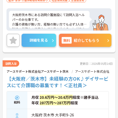
産休･育休･介護休暇取得実績あり
社会保険完備
交通費支給
大阪府茨木市にある訪問介護施設にて訪問入浴ヘル
パーのお仕事です。
介護の資格が無い方、経験の無い方でも必ず3人体
制での業務なので安心して仕事を始めることができ
ます！
ご興味ある方には、面接対策ポイントなど、さらに
詳細を見る
無料
紹介してもらう
詳細をお話しいたしますのでお気軽にご相談くださ
い。
訪問入浴
更新日：2026年05月14日
アースサポート株式会社アースサポート茨木
アースサポート株式会社
【大阪府／茨木市】未経験の方OK♪デイサービ
スにて介護職の募集です！＜正社員＞
月収
20.6万円～20.6万円
程度※諸手当込
給料
年収
287万円～287万円
程度
大阪府 茨木市 大手町9-26