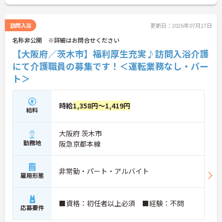
して、安定して長く働ける点も魅力です。
訪問入浴
更新日：2026年07月27日
■ 日勤のみで安定ライフ♪
名称非公開 ※詳細はお問合せください
生活リズムを整えやすい勤務環境です。
【大阪府／茨木市】福利厚生充実♪訪問入浴介護
・「8:30～17:30の固定時間帯」で夜勤なし
にて介護職員の募集です！＜運転業務なし・パー
・「日曜固定休」で予定が立てやすい
ト＞
・週1日～相談可能で柔軟に働ける
→ 無理なく続けられる働き方が叶います
■ 未経験でも安心の成長サポート
時給
1,358円～1,419円
給料
段階的に学べる環境が整っています。
・専任トレーナーによるマンツーマン指導
大阪府 茨木市
・入社3ヶ月後のフォロー面談あり
勤務地
阪急京都本線
・動画研修＋OJTで基礎から習得可能
→ 初めてでも安心してスタートできます
非常勤・パート・アルバイト
■ 家庭と両立しやすい柔軟環境
雇用形態
ライフスタイルに合わせやすい体制です。
・急なお休みも相談しやすい環境
■資格：初任者以上必須 ■経験：不問
応募要件
・産休・育休や看護休暇制度あり
・事前のシフト希望で予定調整OK