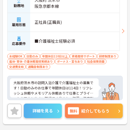
大阪府 茨木市
勤務地
阪急京都本線
正社員(正職員)
雇用形態
■介護福祉士経験必須
応募要件
未経験OK
日勤のみ
年間休日110日以上
資格取得サポート
研修制度あり
産休･育休･介護休暇取得実績あり
ボーナス・賞与あり
社会保険完備
交通費支給
退職金制度あり
大阪府茨木市の訪問入浴介護で介護福祉士の募集で
す！日勤のみのお仕事で年間休日は114日！リフレ
ッシュ休暇やメモリアル休暇ありで仕事とプライベ
ートを両立しやすい職場です◎また、貯蓄・資産形
成や暮らしに関する福利厚生が充実！安心して長く
働きやすい環境が整っています♪各種研修制度や資
詳細を見る
無料
紹介してもらう
格取得支援制度はもちろん、年1回のキャリアチャ
レンジ制度もあり、働きながらスキルアップを目指
せる職場です！ご興味のある方は面接ポイントをお
伝えしますので、お気軽にご相談ください！