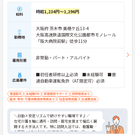
時給
1,234円～1,296円
給料
大阪府 茨木市 美穂ケ丘13-4
大阪高速鉄道国際文化公園都市モノレール
勤務地
「阪大病院前駅」徒歩11分
非常勤・パート・アルバイト
雇用形態
■初任者研修以上必須 ■未経験可 ■普
応募要件
通自動車運転免許（AT限定可）必須
車通勤可
未経験OK
資格取得サポート
研修制度あり
産休･育休･介護休暇取得実績あり
社会保険完備
交通費支給
＼日勤×安定リズムで続けやすい職場です♪／
在宅介護を軸に通所・訪問・居宅支援まで幅広く展
開する大手法人です。特に訪問入浴では、看護職と
介護職の3名体制でご利用者様のご自宅に伺い、安