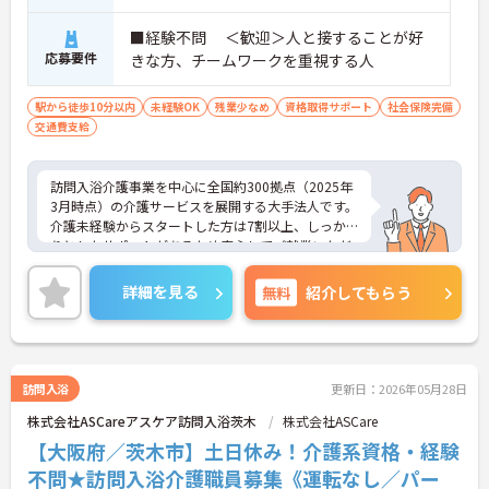
■経験不問 ＜歓迎＞人と接することが好
応募要件
きな方、チームワークを重視する人
駅から徒歩10分以内
未経験OK
残業少なめ
資格取得サポート
社会保険完備
交通費支給
訪問入浴介護事業を中心に全国約300拠点（2025年
3月時点）の介護サービスを展開する大手法人です。
介護未経験からスタートした方は7割以上、しっか
りとしたサポートがあるため安心してご就業いただ
けます。お風呂に入れなくて困っている方に、手を
差し伸べてあげられるとてもやりがいのあるお仕事
詳細を見る
無料
紹介してもらう
です。ご興味ある方には、面接対策ポイントなど、
さらに詳細をお話しいたしますのでお気軽にご相談
ください！
訪問入浴
更新日：2026年05月28日
株式会社ASCareアスケア訪問入浴茨木
株式会社ASCare
【大阪府／茨木市】土日休み！介護系資格・経験
不問★訪問入浴介護職員募集《運転なし／パー