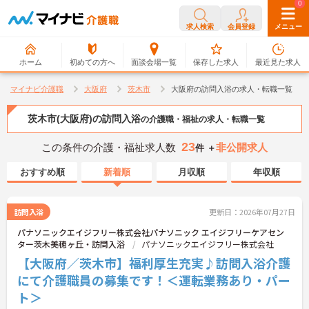
0
0
求人検索
会員登録
メニュー
ホーム
初めての方へ
面談会場一覧
保存した求人
最近見た求人
マイナビ介護職
大阪府
茨木市
大阪府の訪問入浴の求人・転職一覧
茨木市(大阪府)の訪問入浴
の介護職・福祉の求人・転職一覧
23
この条件の介護・福祉求人数
非公開求人
件 ＋
おすすめ順
新着順
月収順
年収順
訪問入浴
更新日：2026年07月27日
パナソニックエイジフリー株式会社パナソニック エイジフリーケアセン
ター茨木美穂ヶ丘・訪問入浴
パナソニックエイジフリー株式会社
【大阪府／茨木市】福利厚生充実♪訪問入浴介護
にて介護職員の募集です！＜運転業務あり・パー
ト＞