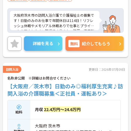
大阪府茨木市の訪問入浴介護で介護福祉士の募集で
す！日勤のみのお仕事で年間休日は114日！リフレ
ッシュ休暇やメモリアル休暇ありで仕事とプライベ
ートを両立しやすい職場です◎また、貯蓄・資産形
成や暮らしに関する福利厚生が充実！安心して長く
働きやすい環境が整っています♪各種研修制度や資
詳細を見る
無料
紹介してもらう
格取得支援制度はもちろん、年1回のキャリアチャ
レンジ制度もあり、働きながらスキルアップを目指
せる職場です！ご興味のある方は面接ポイントをお
伝えしますので、お気軽にご相談ください！
訪問入浴
更新日：2026年07月09日
名称非公開 ※詳細はお問合せください
【大阪府／茨木市】日勤のみ◎福利厚生充実♪訪
問入浴の介護職募集＜正社員・運転あり＞
月収
22.4万円～24.6万円
給料
大阪府 茨木市