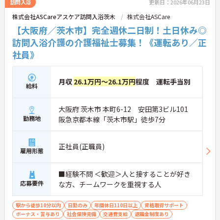
訪問入浴
更新日：2026年06月23日
株式会社ASCareアスケア訪問入浴茨木
株式会社ASCare
【大阪府／茨木市】完全週休二日制！土日休み◎
訪問入浴介護の介護福祉士募集！《運転あり／正
社員》
月収
26.1万円～26.1万円
程度 運転手当別
給料
大阪府 茨木市 本町6-12 安田第3ビル101
勤務地
阪急京都本線「茨木市駅」徒歩7分
正社員(正職員)
雇用形態
■経験不問 ＜歓迎＞人と接することが好き
応募要件
な方、チームワークを重視する人
駅から徒歩10分以内
日勤のみ
年間休日110日以上
資格取得サポート
ボーナス・賞与あり
社会保険完備
交通費支給
退職金制度あり