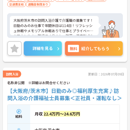
交通費支給
退職金制度あり
大阪府茨木市の訪問入浴介護で介護職の募集です！
日勤のみのお仕事で年間休日は114日！リフレッシ
ュ休暇やメモリアル休暇ありで仕事とプライベート
を両立しやすい職場です◎また、貯蓄・資産形成や
暮らしに関する福利厚生が充実！安心して長く働き
やすい環境が整っています♪各種研修制度や資格取
詳細を見る
無料
紹介してもらう
得支援制度はもちろん、年1回のキャリアチャレン
ジ制度もあり、働きながらスキルアップを目指せる
職場です！ご興味のある方は面接ポイントをお伝え
しますので、お気軽にご相談ください！
訪問入浴
更新日：2026年07月09日
名称非公開 ※詳細はお問合せください
【大阪府/茨木市】日勤のみ◎福利厚生充実♪訪
問入浴の介護福祉士員募集＜正社員・運転なし＞
月収
22.4万円～24.6万円
給料