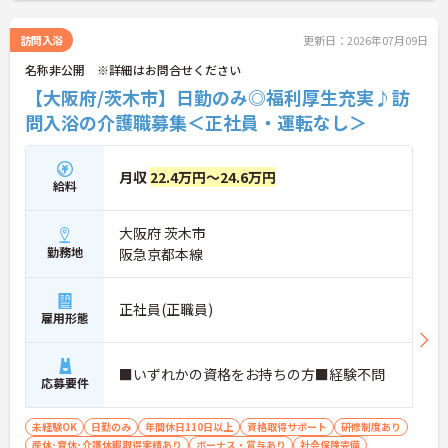
しますので、お気軽にご相談ください！
訪問入浴
更新日：2026年07月09日
名称非公開 ※詳細はお問合せください
【大阪府/茨木市】日勤のみ◎福利厚生充実♪訪
問入浴の介護職募集＜正社員・運転なし＞
月収
22.4万円～24.6万円
給料
大阪府 茨木市
勤務地
阪急京都本線
正社員(正職員)
雇用形態
■いずれかの資格をお持ちの方■経験不問
応募要件
未経験OK
日勤のみ
年間休日110日以上
資格取得サポート
研修制度あり
産休･育休･介護休暇取得実績あり
ボーナス・賞与あり
社会保険完備