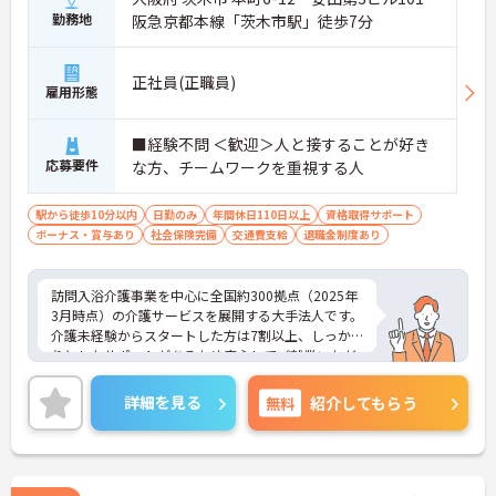
勤務地
阪急京都本線「茨木市駅」徒歩7分
正社員(正職員)
雇用形態
■経験不問 ＜歓迎＞人と接することが好き
応募要件
な方、チームワークを重視する人
駅から徒歩10分以内
日勤のみ
年間休日110日以上
資格取得サポート
ボーナス・賞与あり
社会保険完備
交通費支給
退職金制度あり
訪問入浴介護事業を中心に全国約300拠点（2025年
3月時点）の介護サービスを展開する大手法人です。
介護未経験からスタートした方は7割以上、しっか
りとしたサポートがあるため安心してご就業いただ
けます。お風呂に入れなくて困っている方に、手を
差し伸べてあげられるとてもやりがいのあるお仕事
詳細を見る
無料
紹介してもらう
です。ご興味ある方には、面接対策ポイントなど、
さらに詳細をお話しいたしますのでお気軽にご相談
ください！