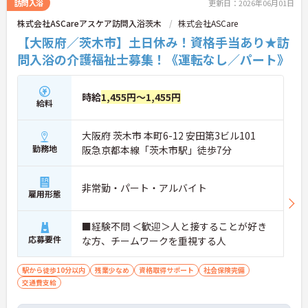
訪問入浴
更新日：2026年06月01日
株式会社ASCareアスケア訪問入浴茨木
株式会社ASCare
【大阪府／茨木市】土日休み！資格手当あり★訪
問入浴の介護福祉士募集！《運転なし／パート》
時給
1,455円～1,455円
給料
大阪府 茨木市 本町6-12 安田第3ビル101
勤務地
阪急京都本線「茨木市駅」徒歩7分
非常勤・パート・アルバイト
雇用形態
■経験不問 ＜歓迎＞人と接することが好き
応募要件
な方、チームワークを重視する人
駅から徒歩10分以内
残業少なめ
資格取得サポート
社会保険完備
交通費支給