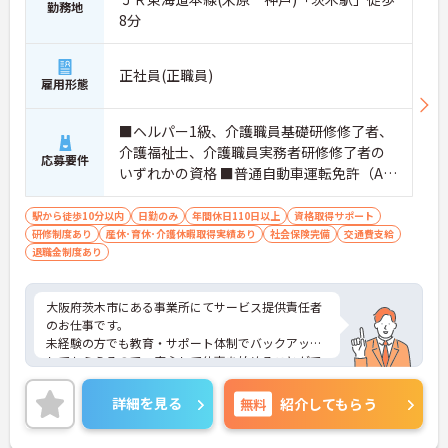
勤務地
8分
正社員(正職員)
雇用形態
■ヘルパー1級、介護職員基礎研修修了者、
介護福祉士、介護職員実務者研修修了者の
応募要件
いずれかの資格 ■普通自動車運転免許（AT
限定可）あれば尚可 ■簡単なＰＣスキル
（ワード・エクセルなど） ■未経験の方OK
駅から徒歩10分以内
日勤のみ
年間休日110日以上
資格取得サポート
研修制度あり
産休･育休･介護休暇取得実績あり
社会保険完備
交通費支給
退職金制度あり
大阪府茨木市にある事業所にてサービス提供責任者
のお仕事です。
未経験の方でも教育・サポート体制でバックアップ
してもらえるので、安心して仕事を始めることがで
きます！
ご興味ある方には、面接対策ポイントなど、さらに
詳細を見る
無料
紹介してもらう
詳細をお話しいたしますのでお気軽にご相談くださ
い。