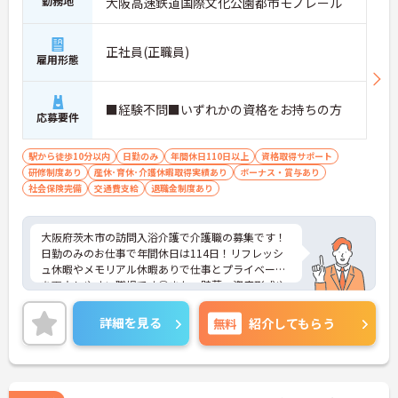
勤務地
大阪高速鉄道国際文化公園都市モノレール
正社員(正職員)
雇用形態
■経験不問■いずれかの資格をお持ちの方
応募要件
駅から徒歩10分以内
日勤のみ
年間休日110日以上
資格取得サポート
研修制度あり
産休･育休･介護休暇取得実績あり
ボーナス・賞与あり
社会保険完備
交通費支給
退職金制度あり
大阪府茨木市の訪問入浴介護で介護職の募集です！
日勤のみのお仕事で年間休日は114日！リフレッシ
ュ休暇やメモリアル休暇ありで仕事とプライベート
を両立しやすい職場です◎また、貯蓄・資産形成や
暮らしに関する福利厚生が充実！安心して長く働き
やすい環境が整っています♪各種研修制度や資格取
詳細を見る
無料
紹介してもらう
得支援制度はもちろん、年1回のキャリアチャレン
ジ制度もあり、働きながらスキルアップを目指せる
職場です！ご興味のある方は面接ポイントをお伝え
しますので、お気軽にご相談ください！