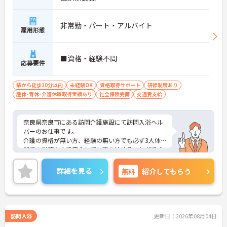
非常勤・パート・アルバイト
雇用形態
■資格・経験不問
応募要件
駅から徒歩10分以内
未経験OK
資格取得サポート
研修制度あり
産休･育休･介護休暇取得実績あり
社会保険完備
交通費支給
奈良県奈良市にある訪問介護施設にて訪問入浴ヘル
パーのお仕事です。
介護の資格が無い方、経験の無い方でも必ず3人体
制での業務なので安心して仕事を始めることができ
ます！
ご興味ある方には、面接対策ポイントなど、さらに
詳細を見る
無料
紹介してもらう
詳細をお話しいたしますのでお気軽にご相談くださ
い。
訪問入浴
更新日：2026年08月04日