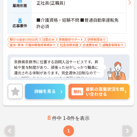
正社員(正職員)
雇用形態
■介護資格・経験不問 ■普通自動車運転免
応募要件
許必須
駅から徒歩10分以内
日勤のみ
資格取得サポート
研修制度あり
産休･育休･介護休暇取得実績あり
社会保険完備
交通費支給
退職金制度あり
奈良県奈良市に位置する訪問入浴サービスです。昇
給や賞与制度があり、頑張った分がしっかり職員に
還元される体制があります。完全週休2日制なので自
分の時間も作りやすく、WLBの実現が目指せます。
最寄り駅から徒歩8分と通いやすいのも嬉しいポイ
最新の募集状況を問
ントです。ご興味のある方には、面接対策ポイント
詳細を見る
無料
い合わせる
など、さらに詳細をお話しいたしますのでお気軽に
ご相談ください！
8
件中 1-8件を表示
1