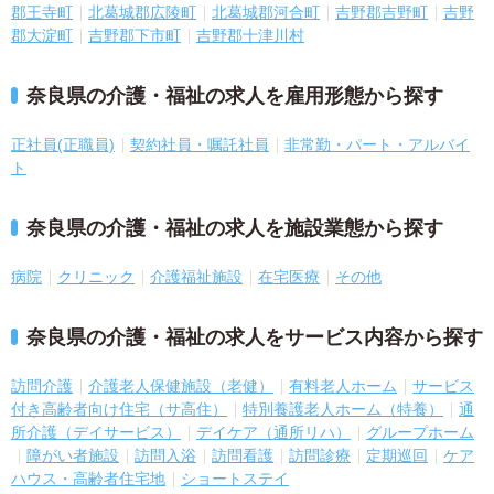
郡王寺町
北葛城郡広陵町
北葛城郡河合町
吉野郡吉野町
吉野
郡大淀町
吉野郡下市町
吉野郡十津川村
奈良県の介護・福祉の求人を雇用形態から探す
正社員(正職員)
契約社員・嘱託社員
非常勤・パート・アルバイ
ト
奈良県の介護・福祉の求人を施設業態から探す
病院
クリニック
介護福祉施設
在宅医療
その他
奈良県の介護・福祉の求人をサービス内容から探す
訪問介護
介護老人保健施設（老健）
有料老人ホーム
サービス
付き高齢者向け住宅（サ高住）
特別養護老人ホーム（特養）
通
所介護（デイサービス）
デイケア（通所リハ）
グループホーム
障がい者施設
訪問入浴
訪問看護
訪問診療
定期巡回
ケア
ハウス・高齢者住宅地
ショートステイ