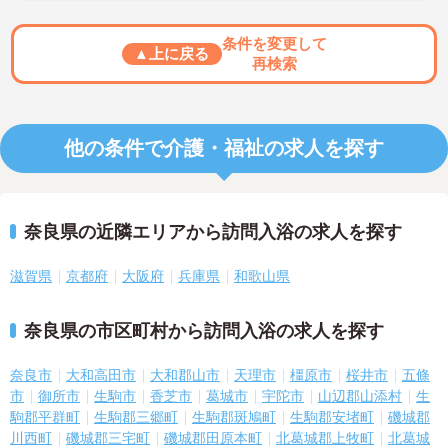
条件を変更して
▲上に戻る
再検索
他の条件で介護・福祉の求人を探す
奈良県の近隣エリアから訪問入浴の求人を探す
滋賀県
京都府
大阪府
兵庫県
和歌山県
奈良県の市区町村から訪問入浴の求人を探す
奈良市
大和高田市
大和郡山市
天理市
橿原市
桜井市
五條
市
御所市
生駒市
香芝市
葛城市
宇陀市
山辺郡山添村
生
駒郡平群町
生駒郡三郷町
生駒郡斑鳩町
生駒郡安堵町
磯城郡
川西町
磯城郡三宅町
磯城郡田原本町
北葛城郡上牧町
北葛城