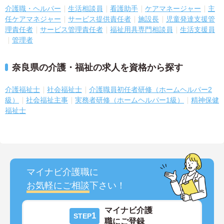
介護職・ヘルパー
生活相談員
看護助手
ケアマネージャー
主
任ケアマネジャー
サービス提供責任者
施設長
児童発達支援管
理責任者
サービス管理責任者
福祉用具専門相談員
生活支援員
管理者
奈良県の介護・福祉の求人を資格から探す
介護福祉士
社会福祉士
介護職員初任者研修（ホームヘルパー2
級）
社会福祉主事
実務者研修（ホームヘルパー1級）
精神保健
福祉士
マイナビ介護職に
お気軽にご相談
下さい！
マイナビ介護
1
STEP
職にご登録