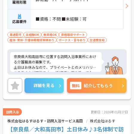
雇用形態
■資格：不問 ■未経験：可
応募要件
車通勤可
未経験OK
無資格OK
資格取得サポート
産休･育休･介護休暇取得実績あり
ボーナス・賞与あり
交通費支給
奈良県大和高田市に位置する訪問入浴事業所におけ
る介護職員の募集です。
土日はお休みなので、プライベートとのメリハリの
ある働き方が可能です。ご利用者に寄り添って介
護・入浴サービスの提供を行っていただける方を募
集しています。
詳細を見る
無料
紹介してもらう
ご興味のある方には、面接対策ポイントなど、さら
に詳細をお話しいたしますのでお気軽にご相談くだ
さい！
訪問入浴
更新日：2026年01月17日
株式会社はるすはるす・訪問入浴サービス高田
株式会社はるす
【奈良県／大和高田市】土日休み♪3名体制で訪