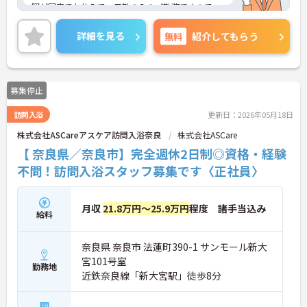
曜が固定でお休みで、日勤のみのご勤務ですので、
生活リズムを整えやすく無理なくご勤務いただけま
す♪ご興味のある方には、面接対策ポイントなど、
詳細を見る
無料
紹介してもらう
さらに詳細をお話しいたしますのでお気軽にご相談
ください！
募集停止
訪問入浴
更新日：2026年05月18日
株式会社ASCareアスケア訪問入浴奈良
株式会社ASCare
【 奈良県／奈良市】完全週休2日制◎資格・経験
不問！訪問入浴スタッフ募集です〈正社員〉
月収
21.8万円～25.9万円
程度 諸手当込み
給料
奈良県 奈良市 法蓮町390-1 サンモール新大
宮101号室
勤務地
近鉄奈良線「新大宮駅」徒歩8分