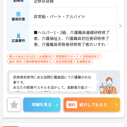
勤務地
近鉄奈良線
非常勤・パート・アルバイト
雇用形態
■ヘルパー1・2級、介護職員基礎研修修了
者、介護福祉士、介護職員初任者研修修了
応募要件
者、介護職員実務者研修修了者のいずれか
の資格 ■普通自動車運転免許（AT限定可）
必須 ■簡単なＰＣスキル（ワード・エクセ
駅から徒歩10分以内
未経験OK
資格取得サポート
研修制度あり
産休･育休･介護休暇取得実績あり
ルなど） ■未経験の方OK
社会保険完備
交通費支給
奈良県奈良市にある訪問介護施設にて介護職のお仕
事です。
あなたの経験やスキルを活かして、高齢者の皆さま
が安心して過ごせる空間づくりにチャレンジしてみ
ませんか？
ご興味ある方には、面接対策ポイントなど、さらに
詳細を見る
無料
紹介してもらう
詳細をお話しいたしますのでお気軽にご相談くださ
い。