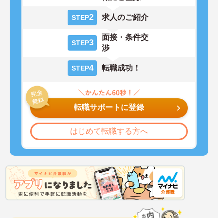
2
求人のご紹介
STEP
面接・条件交
3
STEP
渉
4
転職成功！
STEP
転職サポートに登録
はじめて転職する方へ