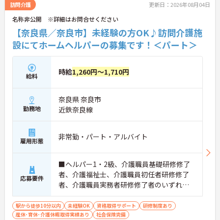
訪問介護
更新日：2026年08月04日
名称非公開 ※詳細はお問合せください
【奈良県／奈良市】未経験の方OK♪訪問介護施
設にてホームヘルパーの募集です！＜パート＞
時給
1,260円～1,710円
給料
奈良県 奈良市
勤務地
近鉄奈良線
非常勤・パート・アルバイト
雇用形態
■ヘルパー1・2級、介護職員基礎研修修了
者、介護福祉士、介護職員初任者研修修了
応募要件
者、介護職員実務者研修修了者のいずれか
の資格 ■普通自動車運転免許（AT限定可）
あれば尚可 ■未経験の方OK
駅から徒歩10分以内
未経験OK
資格取得サポート
研修制度あり
産休･育休･介護休暇取得実績あり
社会保険完備