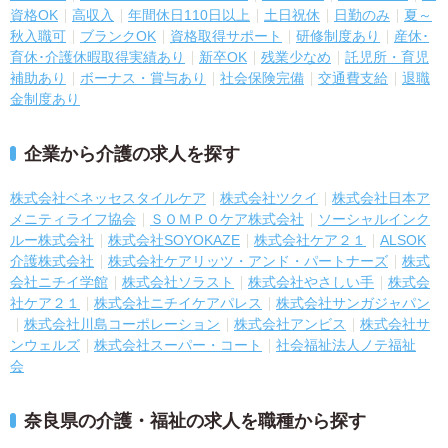
資格OK
高収入
年間休日110日以上
土日祝休
日勤のみ
夏～
秋入職可
ブランクOK
資格取得サポート
研修制度あり
産休･
育休･介護休暇取得実績あり
新卒OK
残業少なめ
託児所・育児
補助あり
ボーナス・賞与あり
社会保険完備
交通費支給
退職
金制度あり
企業から介護の求人を探す
株式会社ベネッセスタイルケア
株式会社ツクイ
株式会社日本ア
メニティライフ協会
ＳＯＭＰＯケア株式会社
ソーシャルインク
ルー株式会社
株式会社SOYOKAZE
株式会社ケア２１
ALSOK
介護株式会社
株式会社ケアリッツ・アンド・パートナーズ
株式
会社ニチイ学館
株式会社ソラスト
株式会社やさしい手
株式会
社ケア２１
株式会社ニチイケアパレス
株式会社サンガジャパン
株式会社川島コーポレーション
株式会社アンビス
株式会社サ
ンウェルズ
株式会社スーパー・コート
社会福祉法人ノテ福祉
会
奈良県の介護・福祉の求人を職種から探す