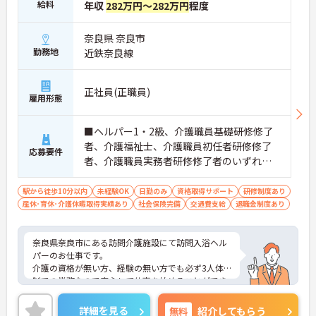
給料
年収
282万円～282万円
程度
奈良県 奈良市
勤務地
近鉄奈良線
正社員(正職員)
雇用形態
■ヘルパー1・2級、介護職員基礎研修修了
者、介護福祉士、介護職員初任者研修修了
応募要件
者、介護職員実務者研修修了者のいずれか
の資格あれば尚可 ■簡単なＰＣスキル（ワ
ード・エクセルなど） ■未経験の方OK
駅から徒歩10分以内
未経験OK
日勤のみ
資格取得サポート
研修制度あり
産休･育休･介護休暇取得実績あり
社会保険完備
交通費支給
退職金制度あり
奈良県奈良市にある訪問介護施設にて訪問入浴ヘル
パーのお仕事です。
介護の資格が無い方、経験の無い方でも必ず3人体
制での業務なので安心して仕事を始めることができ
ます！
ご興味ある方には、面接対策ポイントなど、さらに
詳細を見る
無料
紹介してもらう