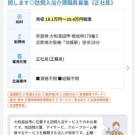
問します◎訪問入浴介護職員募集《正社員》
月収
18.1万円～20.4万円
程度
給料
奈良県 大和高田市 根成柿178番3
勤務地
近鉄南大阪線「坊城駅」徒歩18分
正社員(正職員)
雇用形態
■資格不問 ■経験不問
応募要件
車通勤可
残業少なめ
無資格OK
日勤のみ
資格取得サポート
産休･育休･介護休暇取得実績あり
ボーナス・賞与あり
社会保険完備
交通費支給
大和高田市に位置する訪問入浴サービスでのお仕事
です。他訪問介護、デイサービ、グループホーム等
様々なサービスを展開する法人が母体です。土曜日