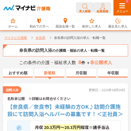
0
0
求人検索
会員登録
メニュー
ホーム
初めての方へ
面談会場一覧
保存した求人
最近見た求人
マイナビ介護職
奈良県
奈良県の訪問入浴の求人・転職一覧
奈良県の訪問入浴
の介護職・福祉の求人・転職一覧
8
この条件の介護・福祉求人数
非公開求人
件 ＋
おすすめ順
新着順
月収順
年収順
訪問入浴
更新日：2026年08月04日
名称非公開 ※詳細はお問合せください
【奈良県／奈良市】未経験の方OK♪訪問介護施
設にて訪問入浴ヘルパーの募集です！＜正社員＞
月収
20.3万円～20.3万円
程度※諸手当込