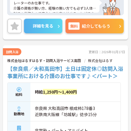
レーターのお仕事です。
介護の資格が無い方、経験の無い方でも必ず3人体
制での業務なので安心して仕事を始めることができ
ます！
ご興味ある方には、面接対策ポイントなど、さらに
詳細を見る
無料
紹介してもらう
詳細をお話しいたしますのでお気軽にご相談くださ
い。
訪問入浴
更新日：2026年01月17日
株式会社はるすはるす・訪問入浴サービス高田
株式会社はるす
【奈良県／大和高田市】土日は固定休◎訪問入浴
事業所における介護のお仕事です♪＜パート＞
時給
1,250円～1,400円
給料
奈良県 大和高田市 根成柿178番3
勤務地
近鉄南大阪線「坊城駅」徒歩15分
非常勤・パート・アルバイト