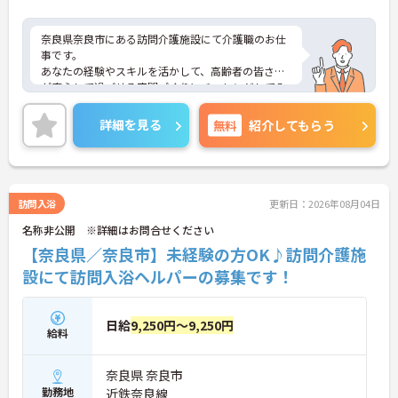
奈良県奈良市にある訪問介護施設にて介護職のお仕
事です。
あなたの経験やスキルを活かして、高齢者の皆さま
が安心して過ごせる空間づくりにチャレンジしてみ
ませんか？
ご興味ある方には、面接対策ポイントなど、さらに
詳細を見る
無料
紹介してもらう
詳細をお話しいたしますのでお気軽にご相談くださ
い。
訪問入浴
更新日：2026年08月04日
名称非公開 ※詳細はお問合せください
【奈良県／奈良市】未経験の方OK♪訪問介護施
設にて訪問入浴ヘルパーの募集です！
日給
9,250円～9,250円
給料
奈良県 奈良市
勤務地
近鉄奈良線