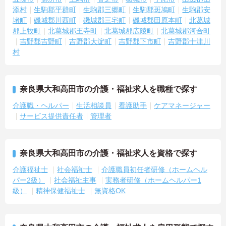
添村
生駒郡平群町
生駒郡三郷町
生駒郡斑鳩町
生駒郡安
堵町
磯城郡川西町
磯城郡三宅町
磯城郡田原本町
北葛城
郡上牧町
北葛城郡王寺町
北葛城郡広陵町
北葛城郡河合町
吉野郡吉野町
吉野郡大淀町
吉野郡下市町
吉野郡十津川
村
奈良県大和高田市の介護・福祉求人を職種で探す
介護職・ヘルパー
生活相談員
看護助手
ケアマネージャー
サービス提供責任者
管理者
奈良県大和高田市の介護・福祉求人を資格で探す
介護福祉士
社会福祉士
介護職員初任者研修（ホームヘル
パー2級）
社会福祉主事
実務者研修（ホームヘルパー1
級）
精神保健福祉士
無資格OK