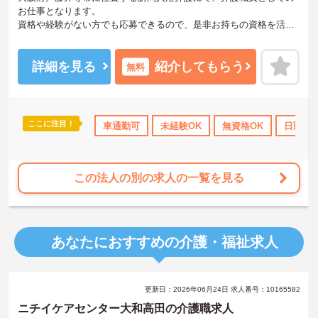
お仕事となります。
資格や経験がない方でも応募できるので、是非お持ちの資格を活か
してお仕事してみませんか？マイカー通勤も可能となっており、無
料駐車場を完備しておりますので、通勤の心配はいりません！
ご興味ある方は面接ポイントをお伝えしますので、お気軽にお問い
詳細を見る
紹介してもらう
無料
合わせください♪
ここに注目！
勤のみ
資格取得サポート
車通勤可
産休･育休･介護休暇取得実績あり
未経験OK
無資格OK
日勤の
ボー
この法人の別の求人の一覧を見る
あなたにおすすめの介護・福祉求人
更新日：2026年06月24日 求人番号：10165582
ニチイケアセンター大和高田の介護職求人