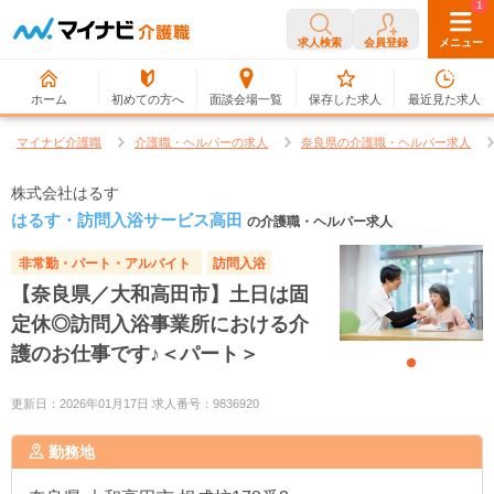
0
1
求人検索
会員登録
メニュー
ホーム
初めての方へ
面談会場一覧
保存した求人
最近見た求人
マイナビ介護職
介護職・ヘルパーの求人
奈良県の介護職・ヘルパー求人
株式会社はるす
はるす・訪問入浴サービス高田
の介護職・ヘルパー求人
非常勤・パート・アルバイト
訪問入浴
【奈良県／大和高田市】土日は固
定休◎訪問入浴事業所における介
護のお仕事です♪＜パート＞
更新日：2026年01月17日 求人番号：9836920
勤務地