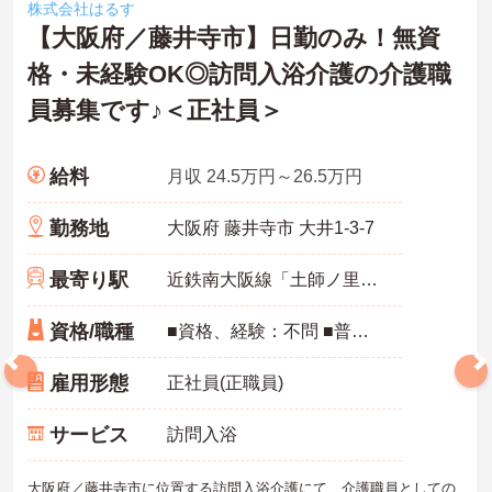
株式会社はるす
【大阪府／藤井寺市】日勤のみ！無資
格・未経験OK◎訪問入浴介護の介護職
員募集です♪＜正社員＞
給料
月収 24.5万円～26.5万円
勤務地
大阪府 藤井寺市 大井1-3-7
最寄り駅
近鉄南大阪線「土師ノ里駅」徒歩16分
資格/職種
■資格、経験：不問 ■普通自動車運転免許：必須
雇用形態
正社員(正職員)
サービス
訪問入浴
大阪府／藤井寺市に位置する訪問入浴介護にて、介護職員としての