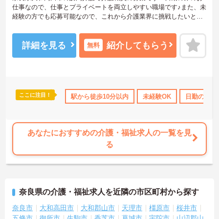
仕事なので、仕事とプライベートを両立しやすい職場です♪また、未
経験の方でも応募可能なので、これから介護業界に挑戦したいとい
う方にピッタリの職場です◎ご興味のある方は、面接ポイントをお
伝えしますので、お気軽にご連絡ください。
詳細を見る
紹介してもらう
無料
ここに注目！
当・補助
日勤のみ
駅から徒歩10分以内
年間休日110日以上
高収入
未経験OK
社会保険完備
日勤のみ
あなたにおすすめの介護・福祉求人の一覧を見
る
奈良県の介護・福祉求人を近隣の市区町村から探す
奈良市
大和高田市
大和郡山市
天理市
橿原市
桜井市
五條市
御所市
生駒市
香芝市
葛城市
宇陀市
山辺郡山