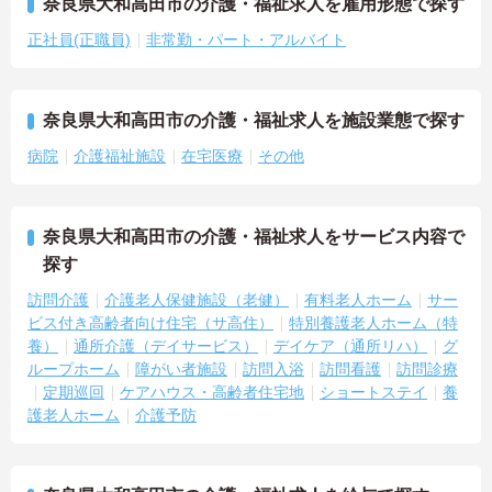
奈良県大和高田市の介護・福祉求人を雇用形態で探す
正社員(正職員)
非常勤・パート・アルバイト
奈良県大和高田市の介護・福祉求人を施設業態で探す
病院
介護福祉施設
在宅医療
その他
奈良県大和高田市の介護・福祉求人をサービス内容で
探す
訪問介護
介護老人保健施設（老健）
有料老人ホーム
サー
ビス付き高齢者向け住宅（サ高住）
特別養護老人ホーム（特
養）
通所介護（デイサービス）
デイケア（通所リハ）
グ
ループホーム
障がい者施設
訪問入浴
訪問看護
訪問診療
定期巡回
ケアハウス・高齢者住宅地
ショートステイ
養
護老人ホーム
介護予防