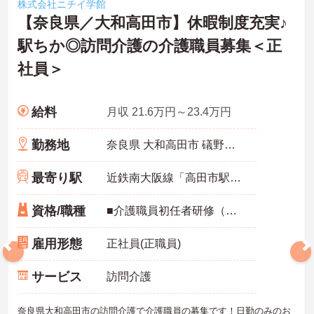
株式会社ニチイ学館
【奈良県／大和高田市】休暇制度充実♪
駅ちか◎訪問介護の介護職員募集＜正
社員＞
給料
月収 21.6万円～23.4万円
勤務地
奈良県 大和高田市 礒野東町1-10 上田ビル第1･3F
最寄り駅
近鉄南大阪線「高田市駅」徒歩2分
資格/職種
■介護職員初任者研修（ヘルパー2級）以上必須 ■経験不問 ■普通自動車運転免許あれば尚可
雇用形態
正社員(正職員)
サービス
訪問介護
奈良県大和高田市の訪問介護で介護職員の募集です！日勤のみのお