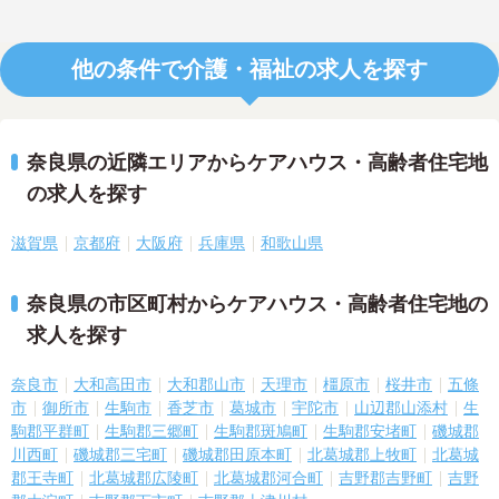
他の条件で介護・福祉の求人を探す
奈良県の近隣エリアからケアハウス・高齢者住宅地
の求人を探す
滋賀県
京都府
大阪府
兵庫県
和歌山県
奈良県の市区町村からケアハウス・高齢者住宅地の
求人を探す
奈良市
大和高田市
大和郡山市
天理市
橿原市
桜井市
五條
市
御所市
生駒市
香芝市
葛城市
宇陀市
山辺郡山添村
生
駒郡平群町
生駒郡三郷町
生駒郡斑鳩町
生駒郡安堵町
磯城郡
川西町
磯城郡三宅町
磯城郡田原本町
北葛城郡上牧町
北葛城
郡王寺町
北葛城郡広陵町
北葛城郡河合町
吉野郡吉野町
吉野