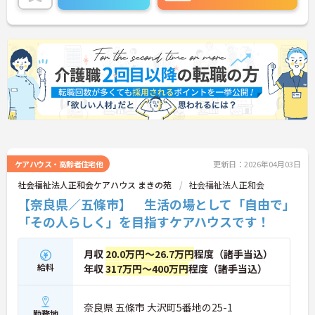
詳細をお話しいたしますのでお気軽にご相談くださ
い！
ケアハウス・高齢者住宅他
更新日：2026年04月03日
社会福祉法人正和会ケアハウス まきの苑
社会福祉法人正和会
【奈良県／五條市】 生活の場として「自由で」
「その人らしく」を目指すケアハウスです！
月収
20.0万円～26.7万円
程度（諸手当込）
給料
年収
317万円～400万円
程度（諸手当込）
奈良県 五條市 大沢町5番地の25-1
勤務地