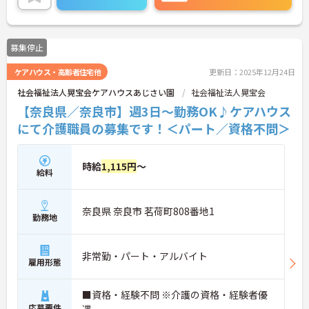
細をお話致しますのでお気軽にご相談ください。
募集停止
ケアハウス・高齢者住宅他
更新日：2025年12月24日
社会福祉法人晃宝会ケアハウスあじさい園
社会福祉法人晃宝会
【奈良県／奈良市】週3日～勤務OK♪ケアハウス
にて介護職員の募集です！＜パート／資格不問＞
時給
1,115円
～
給料
奈良県 奈良市 茗荷町808番地1
勤務地
非常勤・パート・アルバイト
雇用形態
■資格・経験不問 ※介護の資格・経験者優
応募要件