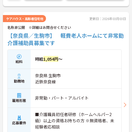
ケアハウス・高齢者住宅他
更新日：2026年03月03日
名称非公開 ※詳細はお問合せください
【奈良県／生駒市】 軽費老人ホームにて非常勤
介護補助員募集です
時給
1,054円
～
給料
奈良県 生駒市
勤務地
近鉄奈良線
非常勤・パート・アルバイト
雇用形態
■介護職員初任者研修（ホームヘルパー2
級）以上の資格お持ちの方 ※無資格者、未
応募要件
経験者応相談