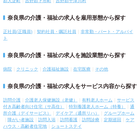
郡大淀町
吉野郡下市町
吉野郡十津川村
奈良県の介護・福祉の求人を雇用形態から探す
正社員(正職員)
契約社員・嘱託社員
非常勤・パート・アルバイ
ト
奈良県の介護・福祉の求人を施設業態から探す
病院
クリニック
介護福祉施設
在宅医療
その他
奈良県の介護・福祉の求人をサービス内容から探す
訪問介護
介護老人保健施設（老健）
有料老人ホーム
サービス
付き高齢者向け住宅（サ高住）
特別養護老人ホーム（特養）
通
所介護（デイサービス）
デイケア（通所リハ）
グループホーム
障がい者施設
訪問入浴
訪問看護
訪問診療
定期巡回
ケア
ハウス・高齢者住宅地
ショートステイ