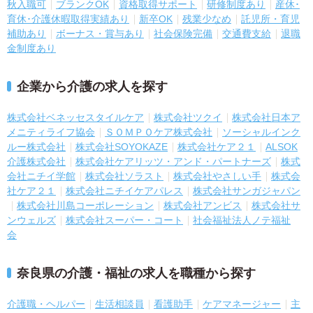
秋入職可
ブランクOK
資格取得サポート
研修制度あり
産休･
育休･介護休暇取得実績あり
新卒OK
残業少なめ
託児所・育児
補助あり
ボーナス・賞与あり
社会保険完備
交通費支給
退職
金制度あり
企業から介護の求人を探す
株式会社ベネッセスタイルケア
株式会社ツクイ
株式会社日本ア
メニティライフ協会
ＳＯＭＰＯケア株式会社
ソーシャルインク
ルー株式会社
株式会社SOYOKAZE
株式会社ケア２１
ALSOK
介護株式会社
株式会社ケアリッツ・アンド・パートナーズ
株式
会社ニチイ学館
株式会社ソラスト
株式会社やさしい手
株式会
社ケア２１
株式会社ニチイケアパレス
株式会社サンガジャパン
株式会社川島コーポレーション
株式会社アンビス
株式会社サ
ンウェルズ
株式会社スーパー・コート
社会福祉法人ノテ福祉
会
奈良県の介護・福祉の求人を職種から探す
介護職・ヘルパー
生活相談員
看護助手
ケアマネージャー
主