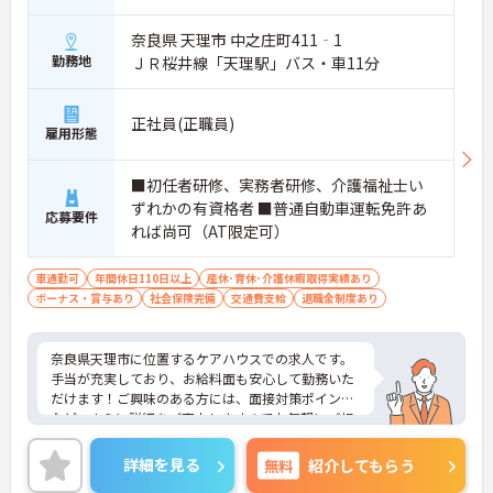
奈良県 天理市 中之庄町411‐1
勤務地
ＪＲ桜井線「天理駅」バス・車11分
正社員(正職員)
雇用形態
■初任者研修、実務者研修、介護福祉士い
ずれかの有資格者 ■普通自動車運転免許あ
応募要件
れば尚可（AT限定可）
車通勤可
年間休日110日以上
産休･育休･介護休暇取得実績あり
ボーナス・賞与あり
社会保険完備
交通費支給
退職金制度あり
奈良県天理市に位置するケアハウスでの求人です。
手当が充実しており、お給料面も安心して勤務いた
だけます！ご興味のある方には、面接対策ポイント
など、さらに詳細をご案内しますのでお気軽にご相
談ください！
詳細を見る
無料
紹介してもらう