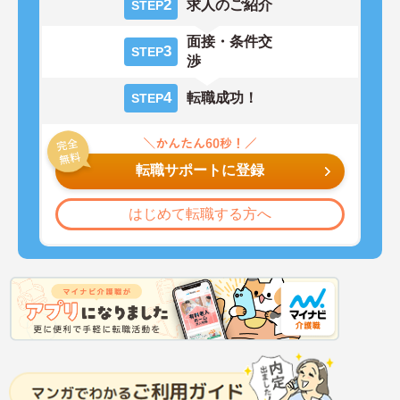
2
求人のご紹介
STEP
面接・条件交
3
STEP
渉
4
転職成功！
STEP
転職サポートに登録
はじめて転職する方へ