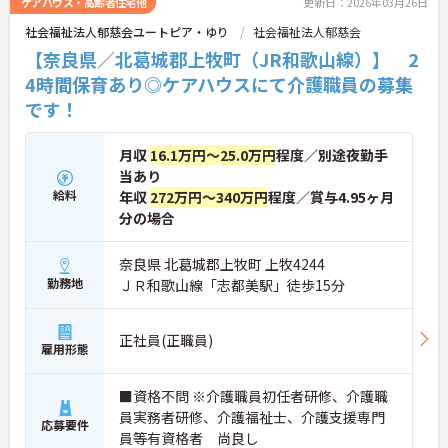
ケアハウス・高齢者住宅他
更新日：2026年03月26日
社会福祉法人郁慈会ユートピア・ゆり
社会福祉法人郁慈会
【奈良県／北葛城郡上牧町（JR和歌山線）】 2
4時間保育あり◎ケアハウスにて介護職員の募集
です！
月収
16.1万円～25.0万円
程度／別途夜勤手
当あり
給料
年収
272万円～340万円
程度／賞与4.95ヶ月
分の場合
奈良県 北葛城郡上牧町 上牧4244
勤務地
ＪＲ和歌山線「志都美駅」徒歩15分
正社員(正職員)
雇用形態
■資格不問 ※介護職員初任者研修、介護職
員実務者研修、介護福祉士、介護支援専門
応募要件
員等有資格者 尚良し