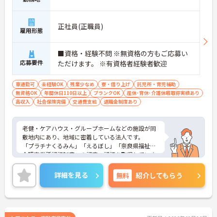
正社員(正職員)
雇用形態
■資格・経験不問 ※無資格の方もご応募い
応募要件
ただけます。 ※有資格者経験者歓迎
車通勤可
未経験OK
残業少なめ
寮・借り上げ
託児所・育児補助
無資格OK
年間休日110日以上
ブランクOK
産休･育休･介護休暇取得実績あり
高収入
社会保険完備
交通費支給
退職金制度あり
老健・ケアハウス・グループホームなどの施設が同
敷地内にあり、地域に密着している法人です。
「プラチナくるみん」「えるぼし」「奈良県福祉・
介護事業所認証制度」の認定・認証を取得していま
す！
ご興味がある方は是非一度マイナビまでお問い合わ
詳細を見る
無料
紹介してもらう
せください。さらに詳細などお伝えします。