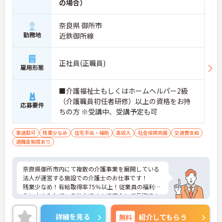
の場合）
奈良県 御所市
勤務地
近鉄御所線
正社員(正職員)
雇用形態
■介護福祉士もしくはホームヘルパー2級
（介護職員初任者研修）以上の資格をお持
応募要件
ちの方 ※受講中、受講予定も可
車通勤可
残業少なめ
住宅手当・補助
高収入
社会保険完備
交通費支給
退職金制度あり
奈良県御所市内にて複数の介護事業を展開している
法人が運営する施設での介護士のお仕事です！
残業少なめ！有給取得率75％以上！従業員の福利厚
生に力を入れている法人ですので安心して長期での
就業が可能です！
ご興味ある方には、面接のポイントなど、さらに詳
詳細を見る
無料
紹介してもらう