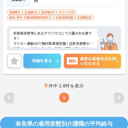
遇
車通勤可
未経験OK
無資格OK
ブランクOK
産休･育休･介護休暇取得実績あり
社会保険完備
交通費支給
奈良県奈良市にあるケアハウスにて介護のお仕事で
す！
マイカー通勤OKで無料駐車場完備！近鉄奈良駅から
送迎バスも出ているので、毎日の通勤も楽々です♪
残業はほとんどなくプライベートの予定も立てやす
最新の募集状況を問
いので、オンオフのメリハリをつけて働くことがで
詳細を見る
無料
い合わせる
きる環境です！また育児休暇取得実績もあり、小さ
なお子様がいらっしゃる方に理解があるので、安心
して働いて頂ける環境ですよ！無資格・未経験の方
でも寧に指導しますので、安心してご応募くださ
い。
9
件中 1-9件を表示
ご興味がある方は是非一度マイナビまでお問合せく
ださい！！
1
奈良県の雇用形態別介護職の平均給与