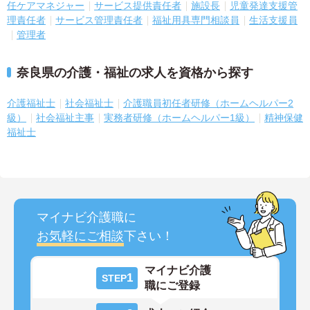
任ケアマネジャー
サービス提供責任者
施設長
児童発達支援管
理責任者
サービス管理責任者
福祉用具専門相談員
生活支援員
管理者
奈良県の介護・福祉の求人を資格から探す
介護福祉士
社会福祉士
介護職員初任者研修（ホームヘルパー2
級）
社会福祉主事
実務者研修（ホームヘルパー1級）
精神保健
福祉士
マイナビ介護職に
お気軽にご相談
下さい！
マイナビ介護
1
STEP
職にご登録