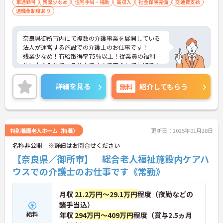
車通勤可
残業少なめ
住宅手当・補助
高収入
社会保険完備
交通費支給
退職金制度あり
奈良県御所市内にて複数の介護事業を展開している
法人が運営する施設での介護士のお仕事です！
残業少なめ！有給取得率75％以上！従業員の福利厚
生に力を入れている法人ですので安心して長期での
就業が可能です！
ご興味ある方には、面接のポイントなど、さらに詳
詳細を見る
無料
紹介してもらう
細をお話致しますのでお気軽にご相談ください。
特別養護老人ホーム（特養）
更新日：2025年01月28日
名称非公開 ※詳細はお問合せください
【奈良県／御所市】 総合老人福祉施設内ケアハ
ウスでの介護士のお仕事です《常勤》
月収
21.2万円～29.1万円
程度（夜勤などの
諸手当込）
給料
年収
294万円～409万円
程度（賞与2.5ヵ月