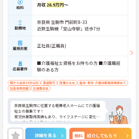
月収
26.9万円
～
給料
奈良県 生駒市 門前町8-33
勤務地
近鉄生駒線「宝山寺駅」徒歩7分
正社員(正職員)
雇用形態
■介護福祉士資格をお持ちの方 ■介護職経
応募要件
験のある方
駅から徒歩10分以内
車通勤可
残業少なめ
産休･育休･介護休暇取得実績あり
社会保険完備
交通費支給
奈良県生駒市に位置する軽費老人ホームにて介護福
祉士の募集です！
育児休業取得実績もあり、ライフステージに変化が
あっても長くお勤めいただけます。
また、休憩室も完備されているので、オンオフをし
っかりと切り替えられる環境です。
詳細を見る
無料
紹介してもらう
ご興味ある方には、面接対策ポイントなど、さらに