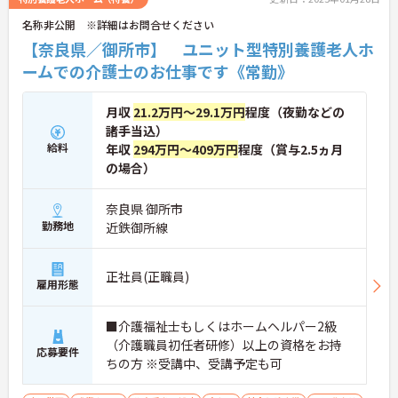
名称非公開 ※詳細はお問合せください
【奈良県／御所市】 ユニット型特別養護老人ホ
ームでの介護士のお仕事です《常勤》
月収
21.2万円～29.1万円
程度（夜勤などの
諸手当込）
給料
年収
294万円～409万円
程度（賞与2.5ヵ月
の場合）
奈良県 御所市
勤務地
近鉄御所線
正社員(正職員)
雇用形態
■介護福祉士もしくはホームヘルパー2級
（介護職員初任者研修）以上の資格をお持
応募要件
ちの方 ※受講中、受講予定も可