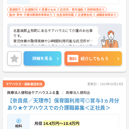
車通勤可
未経験OK
残業少なめ
託児所・育児補助
研修制度あり
産休･育休･介護休暇取得実績あり
社会保険完備
交通費支給
退職金制度あり
北葛城郡上牧町にあるケアハウスにて介護のお仕事
です。
育児休業の取得実績や24時間利用可能な託児所があ
り、将来結婚や出産をお考えの方も安心してお仕事
をスタートできます！
また、賞与4.95ヶ月分支給実績もあり、頑張りがし
詳細を見る
無料
紹介してもらう
っかりと反映されるのもおすすめしたいポイントの
ひとつ☆
ご興味がある方は是非一度マイナビまでお問い合わ
せください。さらに詳細などお伝えします！
ケアハウス・高齢者住宅他
更新日：2026年03月24日
医療法人健和会ケアハウスふる里
医療法人健和会
【奈良県／天理市】保育園利用可◎賞与3ヵ月分
あり★ケアハウスでの介護職募集＜正社員＞
月収
14.4万円～18.4万円
給料