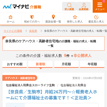
0
0
求人検索
会員登録
メニュー
ホーム
初めての方へ
面談会場一覧
保存した求人
最近見た求人
マイナビ介護職
奈良県
奈良県のケアハウス・高齢者住宅地の求人・転職一
奈良県のケアハウス・高齢者住宅地
の介護職・福祉の求人・転職
一覧
9
この条件の介護・福祉求人数
非公開求人
件 ＋
おすすめ順
新着順
月収順
年収順
ケアハウス・高齢者住宅他
更新日：2026年07月09日
社会福祉法人和貴会スローライフ生駒
社会福祉法人和貴会
【奈良県／生駒市】月給26万円～☆軽費老人ホ
ームにて介護福祉士の募集です！＜正社員＞