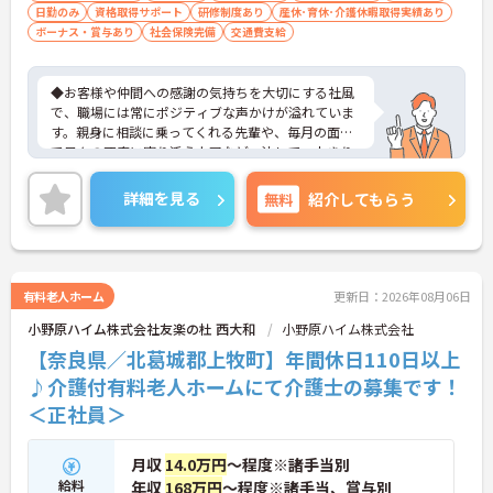
日勤のみ
資格取得サポート
研修制度あり
産休･育休･介護休暇取得実績あり
ボーナス・賞与あり
社会保険完備
交通費支給
◆お客様や仲間への感謝の気持ちを大切にする社風
で、職場には常にポジティブな声かけが溢れていま
す。親身に相談に乗ってくれる先輩や、毎月の面談
で日々の不安に寄り添う上司など、決して一人きり
にさせないフォロー体制が万全。心理的安全性が高
く、中途入社でも自然と馴染める職場です。
詳細を見る
無料
紹介してもらう
◆無資格からでもプロフェッショナルを目指せる
「資格取得支援制度」を完備しています。初任者研
修から国家資格である介護福祉士まで、現場での実
務経験を積みながら、会社からのバックアップを受
けて資格取得に挑戦できます。
有料老人ホーム
更新日：2026年08月06日
◆法人独自の介護技術認定制度「ケアマイスター」
小野原ハイム株式会社友楽の杜 西大和
小野原ハイム株式会社
により、身につけたスキルを5段階でしっかり評価
し手当で還元。さらに「目標管理シート」を用いた
【奈良県／北葛城郡上牧町】年間休日110日以上
月1回の上司との面談があり、一人ひとりの不安や
♪介護付有料老人ホームにて介護士の募集です！
目標に寄り添う手厚いフォロー体制が整っていま
＜正社員＞
す。
月収
14.0万円
～程度※諸手当別
給料
年収
168万円
～程度※諸手当、賞与別