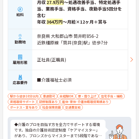
す。
月収
27.9万円
～処遇改善手当、特定処遇手
当、業務手当、資格手当、夜勤手当5回分を
給料
含む
年収
364万円
～月給×12ヶ月＋賞与
奈良県 大和郡山市 筒井町856-2
勤務地
近鉄橿原線「筒井(奈良)駅」徒歩7分
正社員(正職員)
雇用形態
■介護福祉士必須
応募要件
駅から徒歩10分以内
車通勤可
未経験OK
寮・借り上げ
住宅手当・補助
資格取得サポート
研修制度あり
産休･育休･介護休暇取得実績あり
ボーナス・賞与あり
社会保険完備
交通費支給
◆介護のプロを目指す方を全力でサポートする環境
です。独自の介護技術認定制度「ケアマイスター」
があり、ブロンズからマイスターまで5段階であな