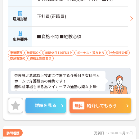
正社員(正職員)
雇用形態
■資格不問 ■経験必須
応募要件
車通勤可
無資格OK
年間休日110日以上
ボーナス・賞与あり
社会保険完備
交通費支給
退職金制度あり
奈良県北葛城郡上牧町に位置する介護付き有料老人
ホームで介護職員の募集です！
無料駐車場もある為マイカーでの通勤も楽々♪年間
休日110日以上もあり、プライベートとの両立を目
指す方におすすめの環境です◎また利用可能な託児
施設もあり、小さなお子さんがいる方でも安心して
詳細を見る
無料
紹介してもらう
働くことができる環境です！昇給や賞与制度があ
り、頑張りが評価されてしっかりと還元されます。
さらに各種手当も充実しているのは嬉しいポイント
です◎
こちらの求人にご興味がございましたら面接のポイ
訪問看護
更新日：2026年08月05日
ントもお伝えしますので是非ご応募お待ちしており