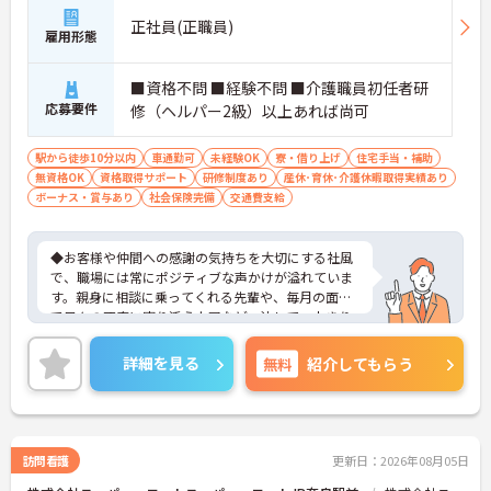
正社員(正職員)
雇用形態
■資格不問 ■経験不問 ■介護職員初任者研
応募要件
修（ヘルパー2級）以上あれば尚可
駅から徒歩10分以内
車通勤可
未経験OK
寮・借り上げ
住宅手当・補助
無資格OK
資格取得サポート
研修制度あり
産休･育休･介護休暇取得実績あり
ボーナス・賞与あり
社会保険完備
交通費支給
◆お客様や仲間への感謝の気持ちを大切にする社風
で、職場には常にポジティブな声かけが溢れていま
す。親身に相談に乗ってくれる先輩や、毎月の面談
で日々の不安に寄り添う上司など、決して一人きり
にさせないフォロー体制が万全。心理的安全性が高
く、中途入社でも自然と馴染める職場です。
詳細を見る
無料
紹介してもらう
◆無資格からでもプロフェッショナルを目指せる
「資格取得支援制度」を完備しています。初任者研
修から国家資格である介護福祉士まで、現場での実
務経験を積みながら、会社からのバックアップを受
けて資格取得に挑戦できます。
訪問看護
更新日：2026年08月05日
◆法人独自の介護技術認定制度「ケアマイスター」