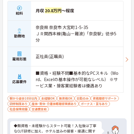
月収
20.8万円
～程度
給料
奈良県 奈良市 大宮町1-5-35
ＪＲ関西本線(亀山－難波)「奈良駅」徒歩5
勤務地
分
正社員(正職員)
雇用形態
■資格・経験不問■基本的なPCスキル（Wo
rd、Excelの基本操作が可能なレベル） ※サ
応募要件
ービス業・接客業経験者は優遇あり
駅から徒歩10分以内
未経験OK
無資格OK
日勤のみ
資格取得サポート
研修制度あり
産休･育休･介護休暇取得実績あり
ボーナス・賞与あり
社会保険完備
交通費支給
◆無資格・未経験からスタート可能！入社後は丁寧
なOJT研修に加え、ホテル並みの接客・接遇に関す