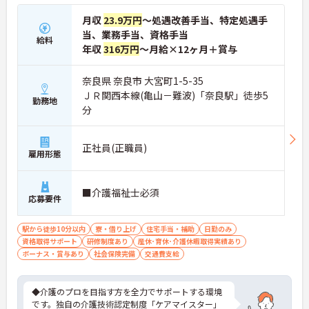
月収
23.9万円
～処遇改善手当、特定処遇手
当、業務手当、資格手当
給料
年収
316万円
～月給×12ヶ月＋賞与
奈良県 奈良市 大宮町1-5-35
ＪＲ関西本線(亀山－難波)「奈良駅」徒歩5
勤務地
分
正社員(正職員)
雇用形態
■介護福祉士必須
応募要件
駅から徒歩10分以内
寮・借り上げ
住宅手当・補助
日勤のみ
資格取得サポート
研修制度あり
産休･育休･介護休暇取得実績あり
ボーナス・賞与あり
社会保険完備
交通費支給
◆介護のプロを目指す方を全力でサポートする環境
です。独自の介護技術認定制度「ケアマイスター」