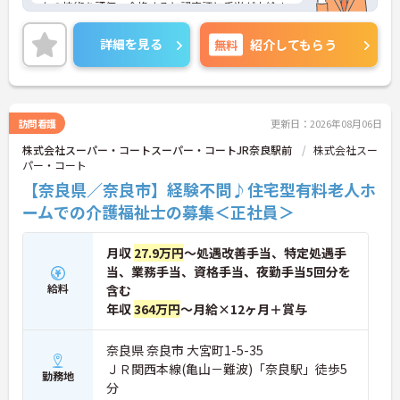
たの技術を評価。合格すると認定証と手当が支給さ
れます。
◆スタッフ同士の繋がりを大切にするため「サンク
詳細を見る
無料
紹介してもらう
スバッジ」という素敵な制度を導入しています。ス
マホやパソコンから、部署や施設を超えた仲間に
「ありがとう」のバッジを送り合う仕組みで、毎月
1万5000以上もの感謝が行き交っています！どんな
些細なことでも感謝を伝え合い、認め合えるため、
訪問看護
更新日：2026年08月06日
風通しが良くとてもあたたかい雰囲気の職場です。
株式会社スーパー・コートスーパー・コートJR奈良駅前
株式会社スー
また、「もっとこうしたら良くなるかも！」という
パー・コート
現場の小さなアイデアを大切にしており、入社1日
目から誰でもいくつでも提案できる「フジキャタ提
【奈良県／奈良市】経験不問♪住宅型有料老人ホ
案」制度があり、毎月役員がすべての提案に目を通
ームでの介護福祉士の募集＜正社員＞
します。自分の気づきが実際のサービス向上につな
がるため、やりがいを持って仕事に取り組めます。
月収
27.9万円
～処遇改善手当、特定処遇手
当、業務手当、資格手当、夜勤手当5回分を
給料
含む
年収
364万円
～月給×12ヶ月＋賞与
奈良県 奈良市 大宮町1-5-35
ＪＲ関西本線(亀山－難波)「奈良駅」徒歩5
勤務地
分