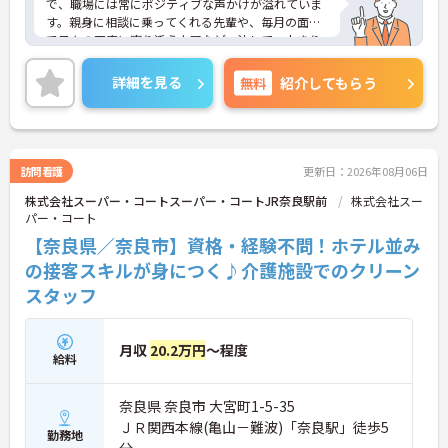
で、職場には常にポジティブな声かけが溢れていま
す。親身に相談に乗ってくれる先輩や、毎月の面談
で日々の不安に寄り添う上司など、決して一人きり
にさせないフォロー体制が万全。心理的安全性が高
く、中途入社でも自然と馴染める職場です。
詳細を見る
無料
紹介してもらう
◆無資格からでもプロフェッショナルを目指せる
「資格取得支援制度」を完備しています。初任者研
修から国家資格である介護福祉士まで、現場での実
務経験を積みながら、会社からのバックアップを受
けて資格取得に挑戦できます。
訪問看護
更新日：2026年08月06日
◆法人独自の介護技術認定制度「ケアマイスター」
株式会社スーパー・コートスーパー・コートJR奈良駅前
株式会社スー
により、身につけたスキルを5段階でしっかり評価
パー・コート
し手当で還元。さらに「目標管理シート」を用いた
月1回の上司との面談があり、一人ひとりの不安や
【奈良県／奈良市】資格・経験不問！ホテル並み
目標に寄り添う手厚いフォロー体制が整っていま
の接客スキルが身につく♪介護施設でのクリーン
す。
スタッフ
月収
20.2万円
～程度
給料
奈良県 奈良市 大宮町1-5-35
ＪＲ関西本線(亀山－難波)「奈良駅」徒歩5
勤務地