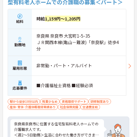
型有料老人ホームでの介護職の募集＜パート＞
時給
1,159円～1,205円
給料
奈良県 奈良市 大宮町1-5-35
ＪＲ関西本線(亀山－難波)「奈良駅」徒歩4
勤務地
分
非常勤・パート・アルバイト
雇用形態
■介護福祉士資格 ■経験必須
応募要件
駅から徒歩10分以内
残業少なめ
資格取得サポート
研修制度あり
産休･育休･介護休暇取得実績あり
社会保険完備
交通費支給
奈良県奈良市に位置する住宅型有料老人ホームでの
介護職求人です。
＜週2～5日勤務＞生活に合わせた働き方ができま