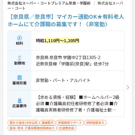
株式会社スーパー・コートプレミアム奈良・学園前
株式会社スーパ
ます。
ー・コート
【奈良県／奈良市】マイカー通勤OK★有料老人
ホームにて介護職の募集です！〈非常勤〉
時給
1,110円～1,205円
給料
奈良県 奈良市 学園中2丁目1305-2
勤務地
近鉄奈良線「学園前(奈良)駅」徒歩7分
非常勤・パート・アルバイト
雇用形態
【求める資格・経験】 ■ホームヘルパー2級
必須 ■介護職員初任者研修修了者必須 ■介
応募要件
護職員実務者研修修了者・介護福祉士歓迎
いずれかの免許・資格を所持で可 ■必要な
経験など あれば尚可 介護施設での介護
駅から徒歩10分以内
車通勤可
資格取得サポート
研修制度あり
産休･育休･介護休暇取得実績あり
業務
交通費支給