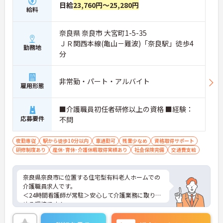
日給
23,760円～25,280円
給料
奈良県 奈良市 大宮町1-5-35
ＪＲ関西本線(亀山－難波)「奈良駅」徒歩4
勤務地
分
非常勤・パート・アルバイト
雇用形態
■介護職員初任者研修以上の資格 ■経験：
応募要件
不問
夜勤専従
駅から徒歩10分以内
車通勤可
残業少なめ
資格取得サポート
研修制度あり
産休･育休･介護休暇取得実績あり
社会保険完備
交通費支給
奈良県奈良市に位置する住宅型有料老人ホームでの
介護職員求人です。
＜24時間看護師が常駐＞安心して介護業務に取り組
める環境です！
＜夜勤専従＞日中の時間を有効活用したい方にもお
すすめです。