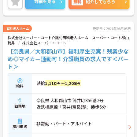
詳細を見る
無料
紹介してもらう
＜資格を活かす＞入居者様が安心・安全でいきいき
と生活していけるようサポートされています。
ご興味のある方には、面接対策ポイント等、さらに
詳細をお話ししますのでお気軽にご相談ください！
有料老人ホーム
更新日：2026年08月05日
株式会社スーパー・コート介護付有料老人ホーム スーパー・コート郡山
筒井
株式会社スーパー・コート
【奈良県／大和郡山市】福利厚生充実！残業少な
め◎マイカー通勤可！介護職員の求人です＜パー
ト＞
時給
1,110円～1,205円
給料
奈良県 大和郡山市 筒井町856番2号
勤務地
近鉄橿原線「筒井(奈良)駅」徒歩6分
非常勤・パート・アルバイト
雇用形態