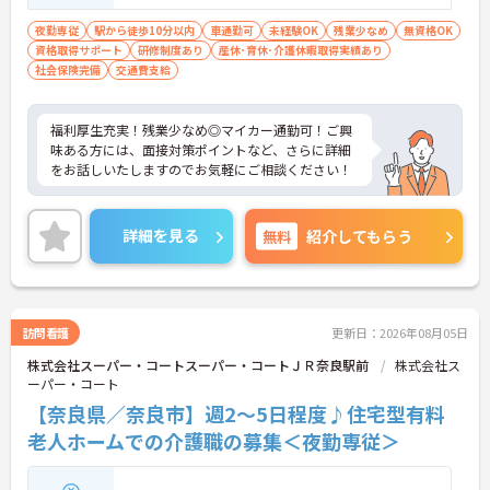
夜勤専従
駅から徒歩10分以内
車通勤可
未経験OK
残業少なめ
無資格OK
資格取得サポート
研修制度あり
産休･育休･介護休暇取得実績あり
社会保険完備
交通費支給
福利厚生充実！残業少なめ◎マイカー通勤可！ご興
味ある方には、面接対策ポイントなど、さらに詳細
をお話しいたしますのでお気軽にご相談ください！
詳細を見る
無料
紹介してもらう
訪問看護
更新日：2026年08月05日
株式会社スーパー・コートスーパー・コートＪＲ奈良駅前
株式会社ス
ーパー・コート
【奈良県／奈良市】週2～5日程度♪住宅型有料
老人ホームでの介護職の募集＜夜勤専従＞