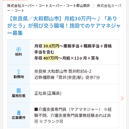
◆「接客・接遇手当（最大月3万円）」や「ケアマ
株式会社スーパー・コートスーパー・コート郡山筒井
株式会社スーパ
イスター手当（最大月2万円）」のほか、資格取得
ー・コート
支援制度も完備。働きながら確かなキャリアと収入
アップを目指せる環境が整っています。
【奈良県／大和郡山市】月給30万円～♪「あり
がとう」が飛び交う職場！施設でのケアマネジャ
ー募集
月収
30.0万円
～業務手当＋職務手当＋資格
手当を含む
給料
年収
407万円
～月給×12ヶ月＋賞与
奈良県 大和郡山市 筒井町856-2
勤務地
近鉄橿原線「筒井(奈良)駅」徒歩7分
正社員(正職員)
雇用形態
■介護支援専門員（ケアマネジャー） ※経
験不問、介護支援専門員業務経験あれば尚
応募要件
可 ※ブランク可