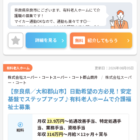
奈良県奈良市にございます、有料老人ホームにて介
護職の募集です！
マイカー通勤OKなので、通勤も楽々です◎
ご興味のある方は、マイナビ介護職までお問い合わ
せください。
詳細を見る
無料
紹介してもらう
有料老人ホーム
更新日：2026年08月05日
株式会社スーパー・コートスーパー・コート郡山筒井
株式会社スーパ
ー・コート
【奈良県／大和郡山市】日勤希望の方必見！安定
基盤でステップアップ♪有料老人ホームで介護福
祉士募集
月収
23.9万円
～処遇改善手当、特定処遇手
当、業務手当、資格手当
給料
年収
316万円
～月給×12ヶ月＋賞与