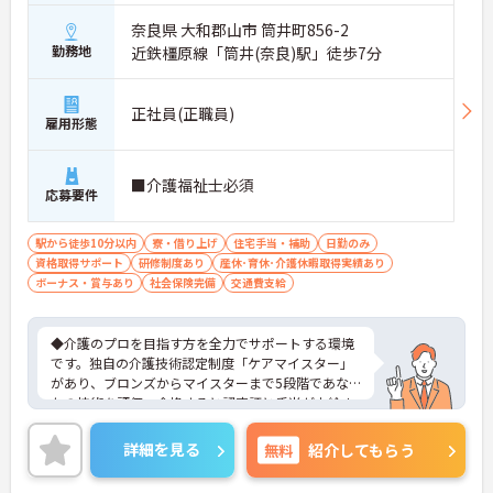
奈良県 大和郡山市 筒井町856-2
勤務地
近鉄橿原線「筒井(奈良)駅」徒歩7分
正社員(正職員)
雇用形態
■介護福祉士必須
応募要件
駅から徒歩10分以内
寮・借り上げ
住宅手当・補助
日勤のみ
資格取得サポート
研修制度あり
産休･育休･介護休暇取得実績あり
ボーナス・賞与あり
社会保険完備
交通費支給
◆介護のプロを目指す方を全力でサポートする環境
です。独自の介護技術認定制度「ケアマイスター」
があり、ブロンズからマイスターまで5段階であな
たの技術を評価。合格すると認定証と手当が支給さ
れます。
◆スタッフ同士の繋がりを大切にするため「サンク
詳細を見る
無料
紹介してもらう
スバッジ」という素敵な制度を導入しています。ス
マホやパソコンから、部署や施設を超えた仲間に