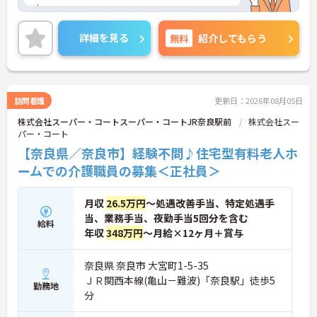
す。
＜最寄駅からも徒歩圏内＞毎日の通勤にも便利で
す。
詳細を見る
無料
紹介してもらう
＜24時間看護師が常駐＞介護業務に集中して取り組
むことができます！
ご興味のある方には、面接対策ポイント等、さらに
詳細をお話ししますのでお気軽にご相談ください！
訪問看護
更新日：2026年08月05日
株式会社スーパー・コートスーパー・コートJR奈良駅前
株式会社スー
パー・コート
【奈良県／奈良市】経験不問♪住宅型有料老人ホ
ームでの介護職員の募集＜正社員＞
月収
26.5万円
～処遇改善手当、特定処遇手
当、業務手当、夜勤手当5回分を含む
給料
年収
348万円
～月給×12ヶ月＋賞与
奈良県 奈良市 大宮町1-5-35
ＪＲ関西本線(亀山－難波)「奈良駅」徒歩5
勤務地
分