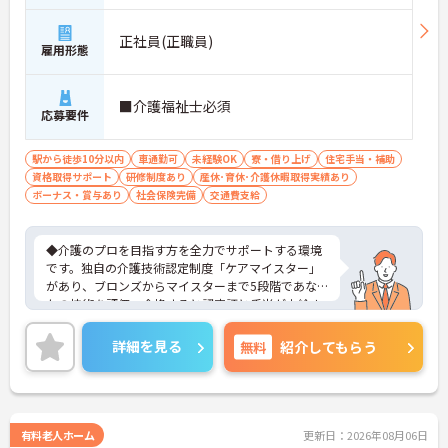
正社員(正職員)
雇用形態
■介護福祉士必須
応募要件
駅から徒歩10分以内
車通勤可
未経験OK
寮・借り上げ
住宅手当・補助
資格取得サポート
研修制度あり
産休･育休･介護休暇取得実績あり
ボーナス・賞与あり
社会保険完備
交通費支給
◆介護のプロを目指す方を全力でサポートする環境
です。独自の介護技術認定制度「ケアマイスター」
があり、ブロンズからマイスターまで5段階であな
たの技術を評価。合格すると認定証と手当が支給さ
れます。
◆スタッフ同士の繋がりを大切にするため「サンク
詳細を見る
無料
紹介してもらう
スバッジ」という素敵な制度を導入しています。ス
マホやパソコンから、部署や施設を超えた仲間に
「ありがとう」のバッジを送り合う仕組みで、毎月
1万5000以上もの感謝が行き交っています！どんな
些細なことでも感謝を伝え合い、認め合えるため、
有料老人ホーム
更新日：2026年08月06日
風通しが良くとてもあたたかい雰囲気の職場です。