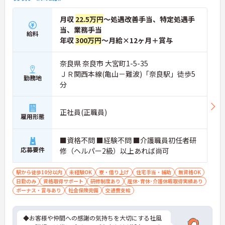
月収
22.5万円
～処遇改善手当、特定処遇手
当、業務手当
給料
年収
300万円
～月給×12ヶ月＋賞与
奈良県 奈良市 大宮町1-5-35
ＪＲ関西本線(亀山－難波)「奈良駅」徒歩5
勤務地
分
正社員(正職員)
雇用形態
■資格不問 ■経験不問 ■介護職員初任者研
応募要件
修（ヘルパー2級）以上あれば尚可
駅から徒歩10分以内
未経験OK
寮・借り上げ
住宅手当・補助
無資格OK
日勤のみ
資格取得サポート
研修制度あり
産休･育休･介護休暇取得実績あり
ボーナス・賞与あり
社会保険完備
交通費支給
◆お客様や仲間への感謝の気持ちを大切にする社風