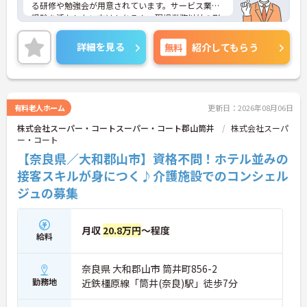
る研修や勉強会が用意されています。サービス業の
経験を活かしたい方はもちろん、現場業務以外の形
で医療・介護業界に携わりたい方にも安心のサポー
ト体制です。
詳細を見る
無料
紹介してもらう
◆受付やご家族の案内といった基本業務にとどまら
ず、ご入居者様向けのイベント企画・運営や、写
真・動画を使ったSNSの更新などもお任せします。
あなたのアイデアで施設を盛り上げ、たくさんの笑
顔を引き出せるお仕事です
有料老人ホーム
更新日：2026年08月06日
◆「接客・接遇手当（最大月3万円）」や「ケアマ
株式会社スーパー・コートスーパー・コート郡山筒井
株式会社スーパ
イスター手当（最大月2万円）」のほか、資格取得
ー・コート
支援制度も完備。働きながら確かなキャリアと収入
アップを目指せる環境が整っています。
【奈良県／大和郡山市】資格不問！ホテル並みの
接客スキルが身につく♪介護施設でのコンシェル
ジュの募集
月収
20.8万円
～程度
給料
奈良県 大和郡山市 筒井町856-2
勤務地
近鉄橿原線「筒井(奈良)駅」徒歩7分