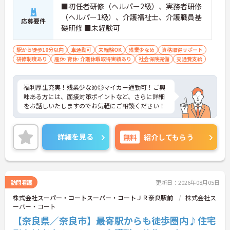
■初任者研修（ヘルパー2級）、実務者研修
（ヘルパー1級）、介護福祉士、介護職員基
応募要件
礎研修 ■未経験可
駅から徒歩10分以内
車通勤可
未経験OK
残業少なめ
資格取得サポート
研修制度あり
産休･育休･介護休暇取得実績あり
社会保険完備
交通費支給
福利厚生充実！残業少なめ◎マイカー通勤可！ご興
味ある方には、面接対策ポイントなど、さらに詳細
をお話しいたしますのでお気軽にご相談ください！
詳細を見る
無料
紹介してもらう
訪問看護
更新日：2026年08月05日
株式会社スーパー・コートスーパー・コートＪＲ奈良駅前
株式会社ス
ーパー・コート
【奈良県／奈良市】最寄駅からも徒歩圏内♪住宅