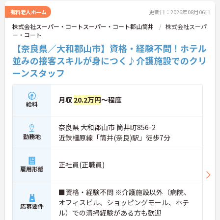
制度も完備されているため、働きながら確かなステ
ップアップを目指せる環境です。
有料老人ホーム
更新日：2026年08月06日
株式会社スーパー・コートスーパー・コート郡山筒井
株式会社スーパ
ー・コート
【奈良県／大和郡山市】資格・経験不問！ホテル
並みの接客スキルが身につく♪介護施設でのクリ
ーンスタッフ
月収
20.2万円
～程度
給料
奈良県 大和郡山市 筒井町856-2
勤務地
近鉄橿原線「筒井(奈良)駅」徒歩7分
正社員(正職員)
雇用形態
■資格・経験不問 ※介護施設以外（病院、
オフィスビル、ショッピングモール、ホテ
応募要件
ル）での清掃経験がある方も歓迎