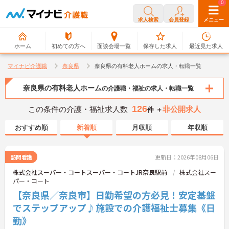
0
0
求人検索
会員登録
メニュー
ホーム
初めての方へ
面談会場一覧
保存した求人
最近見た求人
マイナビ介護職
奈良県
奈良県の有料老人ホームの求人・転職一覧
奈良県の有料老人ホーム
の介護職・福祉の求人・転職一覧
126
この条件の介護・福祉求人数
非公開求人
件 ＋
おすすめ順
新着順
月収順
年収順
訪問看護
更新日：2026年08月06日
株式会社スーパー・コートスーパー・コートJR奈良駅前
株式会社スー
パー・コート
【奈良県／奈良市】日勤希望の方必見！安定基盤
でステップアップ♪施設での介護福祉士募集《日
勤》