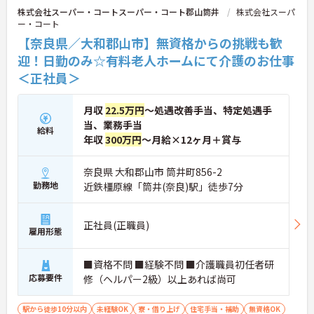
株式会社スーパー・コートスーパー・コート郡山筒井
株式会社スーパ
また、「もっとこうしたら良くなるかも！」という
ー・コート
現場の小さなアイデアを大切にしており、入社1日
目から誰でもいくつでも提案できる「フジキャタ提
【奈良県／大和郡山市】無資格からの挑戦も歓
案」制度があり、毎月役員がすべての提案に目を通
迎！日勤のみ☆有料老人ホームにて介護のお仕事
します。自分の気づきが実際のサービス向上につな
＜正社員＞
がるため、やりがいを持って仕事に取り組めます。
月収
22.5万円
～処遇改善手当、特定処遇手
当、業務手当
給料
年収
300万円
～月給×12ヶ月＋賞与
奈良県 大和郡山市 筒井町856-2
勤務地
近鉄橿原線「筒井(奈良)駅」徒歩7分
正社員(正職員)
雇用形態
■資格不問 ■経験不問 ■介護職員初任者研
応募要件
修（ヘルパー2級）以上あれば尚可
駅から徒歩10分以内
未経験OK
寮・借り上げ
住宅手当・補助
無資格OK