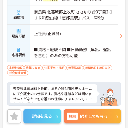
奈良県 北葛城郡上牧町 ささゆり台3丁目2-1
勤務地
ＪＲ和歌山線「志都美駅」バス・車9分
正社員(正職員)
雇用形態
■資格・経験不問 ■日勤勤務（早出、遅出
応募要件
を含む）のみの方も可能
未経験OK
残業少なめ
住宅手当・補助
無資格OK
年間休日110日以上
社会保険完備
奈良県北葛城郡上牧町にある介護付有料老人ホーム
にて介護士のお仕事です。資格や経験などは問いま
せん！どなたでも介護のお仕事にチャレンジしてい
ただける環境です。
ご興味ある方には、面接対策ポイントなど、さらに
詳細をお話しいたしますのでお気軽にご相談くださ
詳細を見る
無料
紹介してもらう
い。