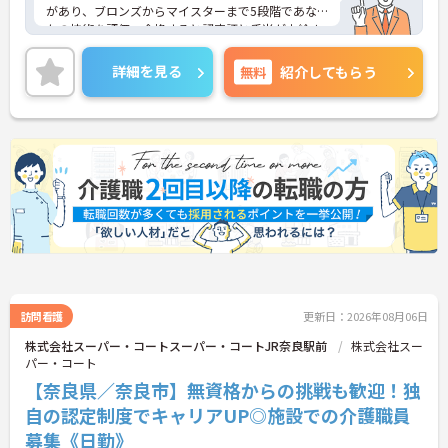
があり、ブロンズからマイスターまで5段階であな
たの技術を評価。合格すると認定証と手当が支給さ
れます。
◆スタッフ同士の繋がりを大切にするため「サンク
詳細を見る
無料
紹介してもらう
スバッジ」という素敵な制度を導入しています。ス
マホやパソコンから、部署や施設を超えた仲間に
「ありがとう」のバッジを送り合う仕組みで、毎月
1万5000以上もの感謝が行き交っています！どんな
些細なことでも感謝を伝え合い、認め合えるため、
風通しが良くとてもあたたかい雰囲気の職場です。
また、「もっとこうしたら良くなるかも！」という
現場の小さなアイデアを大切にしており、入社1日
目から誰でもいくつでも提案できる「フジキャタ提
案」制度があり、毎月役員がすべての提案に目を通
します。自分の気づきが実際のサービス向上につな
がるため、やりがいを持って仕事に取り組めます。
訪問看護
更新日：2026年08月06日
株式会社スーパー・コートスーパー・コートJR奈良駅前
株式会社スー
パー・コート
【奈良県／奈良市】無資格からの挑戦も歓迎！独
自の認定制度でキャリアUP◎施設での介護職員
募集《日勤》