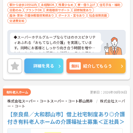
駅から徒歩10分以内
未経験OK
残業少なめ
寮・借り上げ
住宅手当・補助
日勤のみ
ブランクOK
資格取得サポート
研修制度あり
産休･育休･介護休暇取得実績あり
ボーナス・賞与あり
社会保険完備
交通費支給
◆スーパーホテルグループならではのホスピタリテ
ィあふれる「おもてなしの介護」を実践していま
す。同時にお客様としっかり向き合う時間を増やす
ため、タブレットを活用した記録システムを導入し
て業務の効率化も進めています。お客様一人ひとり
の人生に深く寄り添えるやりがいのあるお仕事で
詳細を見る
無料
紹介してもらう
す。
◆部署や施設を超えてスタッフ同士で「ありがと
う」のバッジを送り合える「サンクスバッジ」制度
があります。社内全体で毎月1万5000以上のバッジ
が行き交うほど活発で、日々の感謝を大切にする文
有料老人ホーム
更新日：2026年08月06日
化が根付いています。風通しが良く親身になってく
株式会社スーパー・コートスーパー・コート郡山筒井
株式会社スーパ
れる仲間が多いので、壁にぶつかっても安心して相
ー・コート
談できるあたたかい雰囲気です。
◆プロの介護集団を目指す独自の介護技術認定制度
【奈良県／大和郡山市】借上社宅制度あり◎介護
「ケアマイスター」あり！また半年に1回「目標管
付き有料老人ホームの介護福祉士募集＜正社員＞
理シート」を作成し、月に1回上司と面談を行うこ
とで、自身の成長をしっかり実感しながら働けま