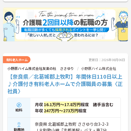
有料老人ホーム
更新日：2026年08月06日
小野原ハイム株式会社友楽の杜 ささゆり
小野原ハイム株式会社
【奈良県／北葛城郡上牧町】年間休日110日以上
♪介護付き有料老人ホームで介護職員の募集〈正
社員〉
月収
16.1万円～17.8万円
程度 諸手当含む
給料
年収
247万円～273万円
程度
奈良県 北葛城郡上牧町 ささゆり台3-2-3
勤務地
ＪＲ和歌山線「志都美駅」バス・車7分