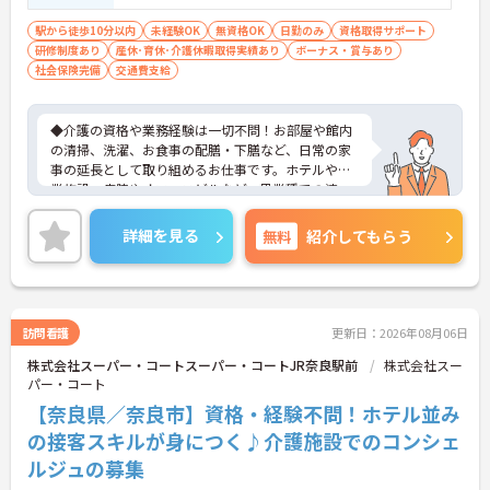
駅から徒歩10分以内
未経験OK
無資格OK
日勤のみ
資格取得サポート
研修制度あり
産休･育休･介護休暇取得実績あり
ボーナス・賞与あり
社会保険完備
交通費支給
◆介護の資格や業務経験は一切不問！お部屋や館内
の清掃、洗濯、お食事の配膳・下膳など、日常の家
事の延長として取り組めるお仕事です。ホテルや商
業施設、病院やオフィスビルなど、異業種での清
掃・クリーニング経験がある方もスキルを存分に活
かしてご活躍いただけます。
詳細を見る
無料
紹介してもらう
◆安定の正社員雇用で、賞与年2回や最大5万円の通
勤手当、食事補助など待遇面がしっかり整っていま
す。入社後の丁寧なOJT研修に加え、資格取得支援
制度も完備されているため、働きながら確かなステ
ップアップを目指せる環境です。
訪問看護
更新日：2026年08月06日
株式会社スーパー・コートスーパー・コートJR奈良駅前
株式会社スー
パー・コート
【奈良県／奈良市】資格・経験不問！ホテル並み
の接客スキルが身につく♪介護施設でのコンシェ
ルジュの募集