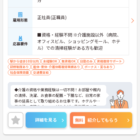
分
正社員(正職員)
雇用形態
■資格・経験不問 ※介護施設以外（病院、
オフィスビル、ショッピングモール、ホテ
応募要件
ル）での清掃経験がある方も歓迎
駅から徒歩10分以内
未経験OK
無資格OK
日勤のみ
資格取得サポート
研修制度あり
産休･育休･介護休暇取得実績あり
ボーナス・賞与あり
社会保険完備
交通費支給
◆介護の資格や業務経験は一切不問！お部屋や館内
の清掃、洗濯、お食事の配膳・下膳など、日常の家
事の延長として取り組めるお仕事です。ホテルや商
業施設、病院やオフィスビルなど、異業種での清
掃・クリーニング経験がある方もスキルを存分に活
かしてご活躍いただけます。
詳細を見る
無料
紹介してもらう
◆安定の正社員雇用で、賞与年2回や最大5万円の通
勤手当、食事補助など待遇面がしっかり整っていま
す。入社後の丁寧なOJT研修に加え、資格取得支援