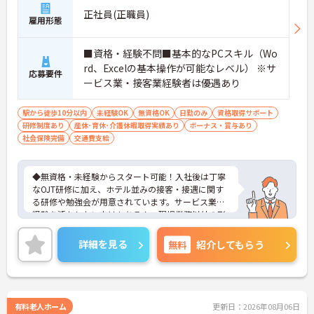
正社員(正職員)
雇用形態
■資格・経験不問■基本的なPCスキル（Wo
rd、Excelの基本操作が可能なレベル） ※サ
応募要件
ービス業・接客業経験者は優遇あり
駅から徒歩10分以内
未経験OK
無資格OK
日勤のみ
資格取得サポート
研修制度あり
産休･育休･介護休暇取得実績あり
ボーナス・賞与あり
社会保険完備
交通費支給
◆無資格・未経験からスタート可能！入社後は丁寧
なOJT研修に加え、ホテル並みの接客・接遇に関す
る研修や勉強会が用意されています。サービス業の
経験を活かしたい方はもちろん、現場業務以外の形
で医療・介護業界に携わりたい方にも安心のサポー
ト体制です。
詳細を見る
無料
紹介してもらう
◆受付やご家族の案内といった基本業務にとどまら
ず、ご入居者様向けのイベント企画・運営や、写
真・動画を使ったSNSの更新などもお任せします。
あなたのアイデアで施設を盛り上げ、たくさんの笑
顔を引き出せるお仕事です
有料老人ホーム
更新日：2026年08月06日