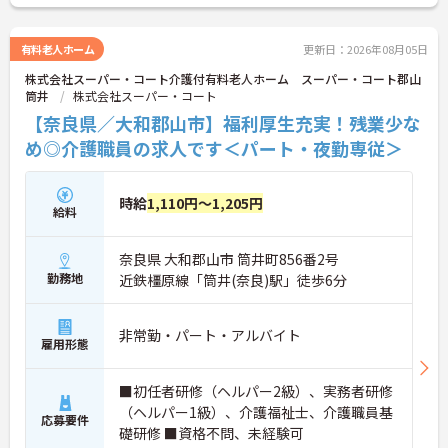
「ありがとう」のバッジを送り合う仕組みで、毎月
1万5000以上もの感謝が行き交っています！どんな
些細なことでも感謝を伝え合い、認め合えるため、
有料老人ホーム
更新日：2026年08月05日
風通しが良くとてもあたたかい雰囲気の職場です。
株式会社スーパー・コート介護付有料老人ホーム スーパー・コート郡山
また、「もっとこうしたら良くなるかも！」という
筒井
株式会社スーパー・コート
現場の小さなアイデアを大切にしており、入社1日
目から誰でもいくつでも提案できる「フジキャタ提
【奈良県／大和郡山市】福利厚生充実！残業少な
案」制度があり、毎月役員がすべての提案に目を通
め◎介護職員の求人です＜パート・夜勤専従＞
します。自分の気づきが実際のサービス向上につな
がるため、やりがいを持って仕事に取り組めます。
時給
1,110円～1,205円
給料
奈良県 大和郡山市 筒井町856番2号
勤務地
近鉄橿原線「筒井(奈良)駅」徒歩6分
非常勤・パート・アルバイト
雇用形態
■初任者研修（ヘルパー2級）、実務者研修
（ヘルパー1級）、介護福祉士、介護職員基
応募要件
礎研修 ■資格不問、未経験可