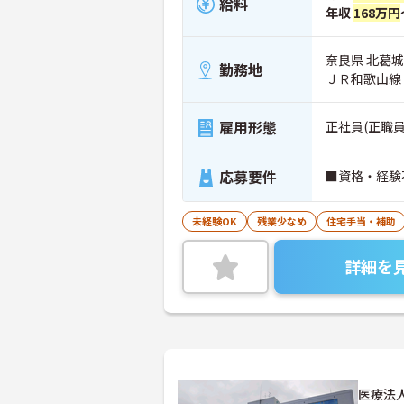
給料
年収
168万円
奈良県 北葛城
勤務地
ＪＲ和歌山線
雇用形態
正社員(正職員
応募要件
■資格・経験
未経験OK
残業少なめ
住宅手当・補助
詳細を
医療法