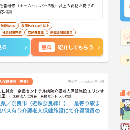
任者研修（ホームヘルパー2級）以上の資格お持ちの
者応相談
無資格OK
年間休日110日以上
社会保険完備
交通費支給
退職金制度あり
見る
無料
紹介してもらう
人保健施設（老健）
更新日：2026年08月06日
人仁誠会 奈良セントラル病院介護老人保健施設 エリシオ
の里
医療法人仁誠会 奈良セントラル病院
良県／奈良市（近鉄奈良線）】 最寄り駅ま
迎バス有◎介護老人保健施設にて介護職員の
！