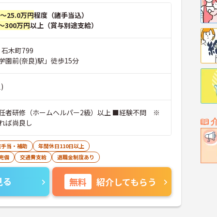
円～25.0万円
程度（諸手当込）
～300万円
以上（賞与別途支給）
 石木町799
学園前(奈良)駅」徒歩15分
)
任者研修（ホームヘルパー2級）以上 ■経験不問 ※
れば尚良し
宅手当・補助
年間休日110日以上
完備
交通費支給
退職金制度あり
見る
無料
紹介してもらう