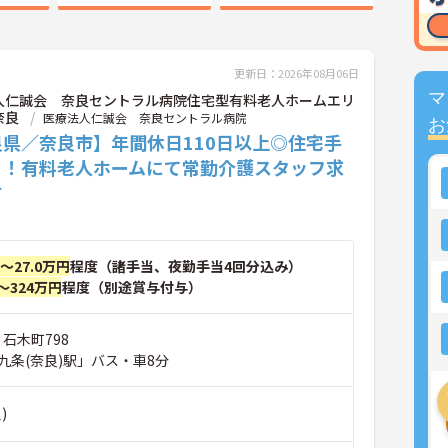
更新日：2026年08月06日
マ
人仁誠会 奈良セントラル病院住宅型有料老人ホームエリ
奈良
医療法人仁誠会 奈良セントラル病院
お
良県／奈良市】年間休日110日以上◎住宅手
り！有料老人ホームにて常勤介護スタッフ求
す
円～27.0万円
程度（諸手当、夜勤手当4回分込み）
～324万円
程度（別途賞与付与）
 石木町798
九条(奈良)駅」バス・車8分
)