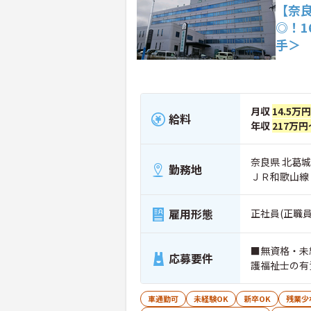
【奈
◎！
手＞
月収
14.5万
給料
年収
217万円
奈良県 北葛城
勤務地
ＪＲ和歌山線
雇用形態
正社員(正職員
■無資格・未
応募要件
護福祉士の有
車通勤可
未経験OK
新卒OK
残業少