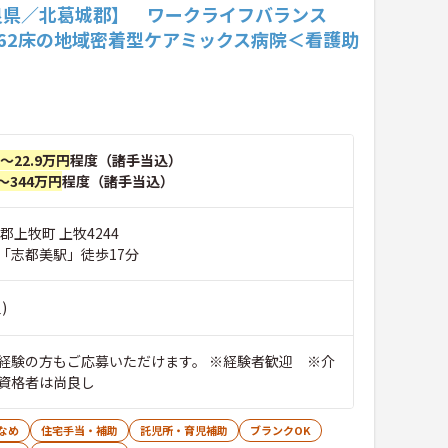
良県／北葛城郡】 ワークライフバランス
162床の地域密着型ケアミックス病院＜看護助
円～22.9万円
程度（諸手当込）
～344万円
程度（諸手当込）
郡上牧町 上牧4244
「志都美駅」徒歩17分
)
経験の方もご応募いただけます。 ※経験者歓迎 ※介
資格者は尚良し
なめ
住宅手当・補助
託児所・育児補助
ブランクOK