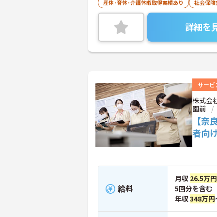
産休･育休･介護休暇取得実績あり
社会保険
詳細を
サービ
株式会
園前
【奈
者向
月収
26.5万円
給料
5回分を含む
年収
348万円