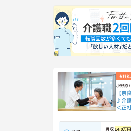
有料老
小野原
【奈
♪介
＜正
月収
14.0万円