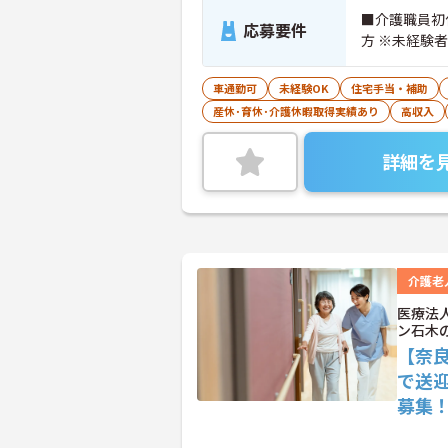
■介護職員初
応募要件
方 ※未経験
車通勤可
未経験OK
住宅手当・補助
産休･育休･介護休暇取得実績あり
高収入
詳細を
介護老
医療法
ン石木
【奈
で送
募集