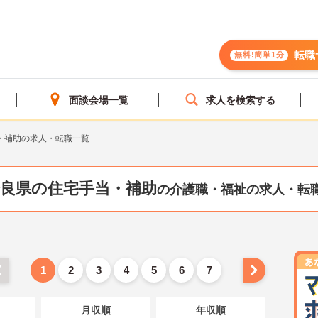
転職
無料!簡単1分
面談会場一覧
求人を検索する
・補助の求人・転職一覧
良県の住宅手当・補助
の介護職・福祉の求人・転
1
2
3
4
5
6
7
月収順
年収順