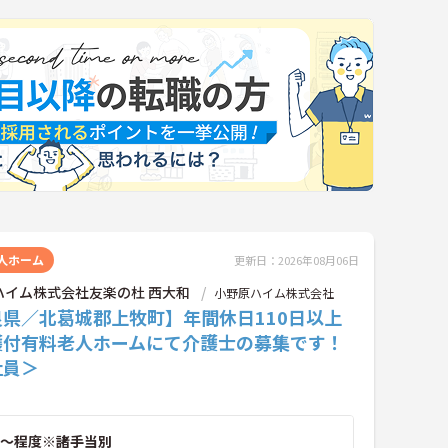
人ホーム
更新日：2026年08月06日
ハイム株式会社友楽の杜 西大和
小野原ハイム株式会社
良県／北葛城郡上牧町】年間休日110日以上
護付有料老人ホームにて介護士の募集です！
社員＞
～程度※諸手当別