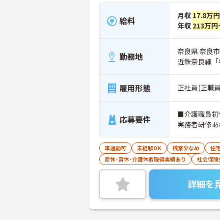
月収
17.8万
給料
年収
213万円
奈良県 奈良市
勤務地
近鉄奈良線「
雇用形態
正社員(正職員
■介護職員初
応募要件
実務者研修あ
車通勤可
未経験OK
残業少なめ
住
産休･育休･介護休暇取得実績あり
社会保険
詳細を