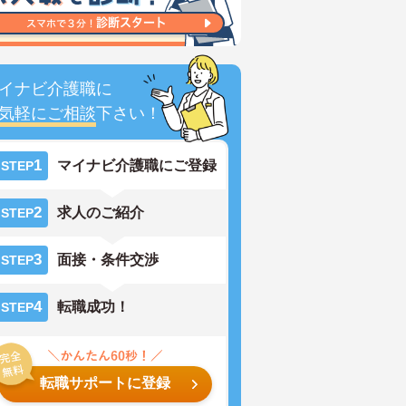
イナビ介護職に
気軽にご相談
下さい！
1
マイナビ介護職にご登録
STEP
2
求人のご紹介
STEP
3
面接・条件交渉
STEP
4
転職成功！
STEP
転職サポートに登録