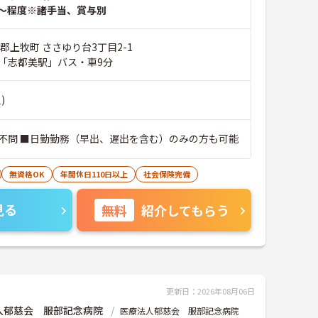
～程度※諸手当、賞与別
郡上牧町 ささゆり台3丁目2-1
「志都美駅」バス・車9分
)
不問 ■日勤勤務（早出、遅出を含む）のみの方も可能
無資格OK
年間休日110日以上
社会保険完備
見る
無料
紹介してもらう
更新日：2026年08月06日
人郁慈会 服部記念病院
医療法人郁慈会 服部記念病院