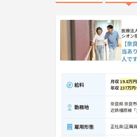
医療法
シオン
【奈
当あ
人で
月収
19.8万
給料
年収
237万円
奈良県 奈良市
勤務地
近鉄橿原線「
雇用形態
正社員(正職員