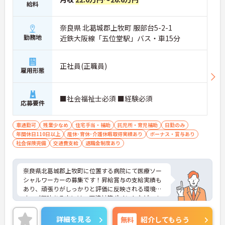
給料
奈良県 北葛城郡上牧町 服部台5-2-1
勤務地
近鉄大阪線「五位堂駅」バス・車15分
正社員(正職員)
雇用形態
■社会福祉士必須 ■経験必須
応募要件
車通勤可
残業少なめ
住宅手当・補助
託児所・育児補助
日勤のみ
年間休日110日以上
産休･育休･介護休暇取得実績あり
ボーナス・賞与あり
社会保険完備
交通費支給
退職金制度あり
奈良県北葛城郡上牧町に位置する病院にて医療ソー
シャルワーカーの募集です！昇給賞与の支給実績も
あり、頑張りがしっかりと評価に反映される環境で
す。ご興味ある方には、面接対策ポイントなど、さ
らに詳細をお話しいたしますのでお気軽にご相談く
ださい！
詳細を見る
無料
紹介してもらう