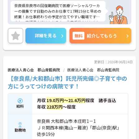
奈良県奈良市の回復期病院で医療ソーシャルワーカ
ーの募集です日勤のみのお仕事で17時15分と早めの
終業！お仕事終わりの予定が立てやすい職場です◎
また、交通費支給はもちろん、住宅手当をはじめと
した各種手当に加え、昇給・賞与ありで待遇面もば
っちり！あなたの頑張りがしっかり評価されます♪
詳細を見る
無料
紹介してもらう
ご興味のある方は面接ポイントをお伝えしますの
で、お気軽にご連絡ください！
更新日：2026年06月24日
医療法人青心会 郡山青藍病院
医療法人青心会 郡山青藍病院
【奈良県/大和郡山市】託児所完備◎子育て中の
方にうってつけの病院です！
月収
19.0万円～21.6万円
程度 諸手当込
給料
年収
228万円
～程度
奈良県 大和郡山市 本庄町1－1
ＪＲ関西本線(亀山－難波)「郡山(奈良)駅」
勤務地
徒歩19分