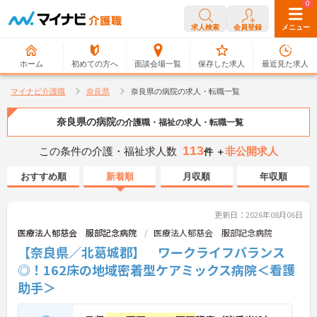
0
0
求人検索
会員登録
メニュー
ホーム
初めての方へ
面談会場一覧
保存した求人
最近見た求人
マイナビ介護職
奈良県
奈良県の病院の求人・転職一覧
奈良県の病院
の介護職・福祉の求人・転職一覧
113
この条件の介護・福祉求人数
非公開求人
件 ＋
おすすめ順
新着順
月収順
年収順
更新日：2026年08月06日
医療法人郁慈会 服部記念病院
医療法人郁慈会 服部記念病院
【奈良県／北葛城郡】 ワークライフバランス
◎！162床の地域密着型ケアミックス病院＜看護
助手＞