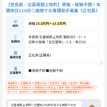
【奈良県／北葛城郡上牧町】資格・経験不問！年
間休日110日◎病院での看護助手募集《正社員》
月収
15.8万円～15.8万円
給料
奈良県 北葛城郡上牧町 服部台5－2－1
勤務地
近鉄大阪線「五位堂駅」バス・車15分
正社員(正職員)
雇用形態
■資格不問 ■経験不問
応募要件
車通勤可
未経験OK
残業少なめ
住宅手当・補助
託児所・育児補助
無資格OK
日勤のみ
年間休日110日以上
産休･育休･介護休暇取得実績あり
ボーナス・賞与あり
社会保険完備
交通費支給
退職金制度あり
北葛城郡上牧町に位置約190床を有する病院でのお