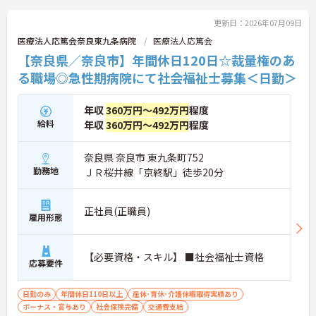
更新日：2026年07月09日
医療法人応篤会奈良東九条病院
医療法人応篤会
【奈良県／奈良市】年間休日120日☆裁量権のあ
る職場◎急性期病院にて社会福祉士募集＜日勤＞
年収
360万円～492万円
程度
給料
年収
360万円～492万円
程度
奈良県 奈良市 東九条町752
勤務地
ＪＲ桜井線「京終駅」徒歩20分
正社員(正職員)
雇用形態
【必要資格・スキル】 ■社会福祉士資格
応募要件
日勤のみ
年間休日110日以上
産休･育休･介護休暇取得実績あり
ボーナス・賞与あり
社会保険完備
交通費支給