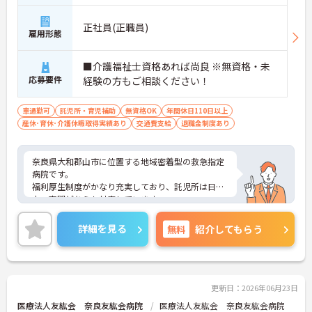
正社員(正職員)
雇用形態
■介護福祉士資格あれば尚良 ※無資格・未
応募要件
経験の方もご相談ください！
車通勤可
託児所・育児補助
無資格OK
年間休日110日以上
産休･育休･介護休暇取得実績あり
交通費支給
退職金制度あり
奈良県大和郡山市に位置する地域密着型の救急指定
病院です。
福利厚生制度がかなり充実しており、託児所は日
中・夜間どちらも対応しています。
ごご興味をお持ちの方はお気軽にお問い合わせくだ
さい。
詳細を見る
無料
紹介してもらう
更新日：2026年06月23日
医療法人友紘会 奈良友紘会病院
医療法人友紘会 奈良友紘会病院