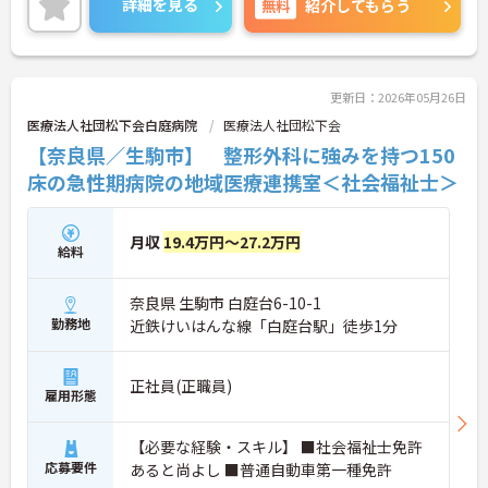
詳細を見る
無料
紹介してもらう
細をお話致しますのでお気軽にご相談ください。
更新日：2026年05月26日
医療法人社団松下会白庭病院
医療法人社団松下会
【奈良県／生駒市】 整形外科に強みを持つ150
床の急性期病院の地域医療連携室＜社会福祉士＞
月収
19.4万円～27.2万円
給料
奈良県 生駒市 白庭台6-10-1
勤務地
近鉄けいはんな線「白庭台駅」徒歩1分
正社員(正職員)
雇用形態
【必要な経験・スキル】 ■社会福祉士免許
応募要件
あると尚よし ■普通自動車第一種免許