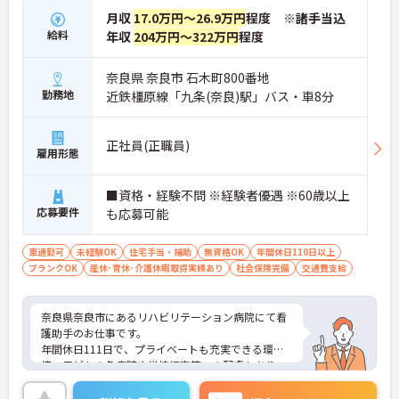
月収
17.0万円～26.9万円
程度 ※諸手当込
給料
年収
204万円～322万円
程度
奈良県 奈良市 石木町800番地
勤務地
近鉄橿原線「九条(奈良)駅」バス・車8分
正社員(正職員)
雇用形態
■資格・経験不問 ※経験者優遇 ※60歳以上
応募要件
も応募可能
車通勤可
未経験OK
住宅手当・補助
無資格OK
年間休日110日以上
ブランクOK
産休･育休･介護休暇取得実績あり
社会保険完備
交通費支給
奈良県奈良市にあるリハビリテーション病院にて看
護助手のお仕事です。
年間休日111日で、プライベートも充実できる環
境。子どもの急病時や学校行事等への配慮もあり、
子育て中の方も安心♪
ご興味ある方には、面接のポイントなど、さらに詳