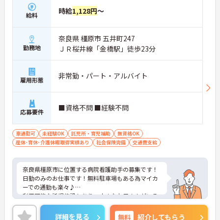
時給
1,128円
～
給料
奈良県 橿原市 五井町247
勤務地
ＪＲ桜井線「金橋駅」徒歩23分
非常勤・パート・アルバイト
雇用形態
■資格不問 ■経験不問
応募要件
車通勤可
未経験OK
託児所・育児補助
無資格OK
産休･育休･介護休暇取得実績あり
社会保険完備
交通費支給
奈良県橿原市に位置する病院看護助手の募集です！
日勤のみのお仕事です！無料駐車場もある為マイカ
ーでの通勤も楽々♪
利用可能な託児施設もあり、小さなお子さんがいる
方でも安心して働くことができる環境です！現場経
験のない方でもチャレンジできる職場で、しっかり
詳細を見る
無料
紹介してもらう