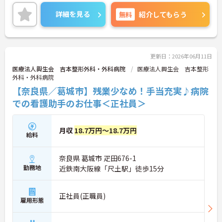
す◎また、研修制度が整っているため、安心して一
つひとつの業務を習得できます♪
詳細を見る
無料
紹介してもらう
ご興味ある方は面接ポイントをお伝えしますので、
お気軽にご連絡ください。
更新日：2026年06月11日
医療法人興生会 吉本整形外科・外科病院
医療法人興生会 吉本整形
外科・外科病院
【奈良県／葛城市】残業少なめ！手当充実♪病院
での看護助手のお仕事＜正社員＞
月収
18.7万円～18.7万円
給料
奈良県 葛城市 疋田676-1
勤務地
近鉄南大阪線「尺土駅」徒歩15分
正社員(正職員)
雇用形態