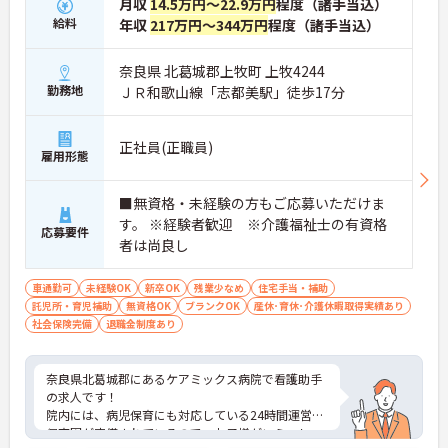
月収
14.5万円～22.9万円
程度（諸手当込）
給料
年収
217万円～344万円
程度（諸手当込）
奈良県 北葛城郡上牧町 上牧4244
勤務地
ＪＲ和歌山線「志都美駅」徒歩17分
正社員(正職員)
雇用形態
■無資格・未経験の方もご応募いただけま
す。 ※経験者歓迎 ※介護福祉士の有資格
応募要件
者は尚良し
車通勤可
未経験OK
新卒OK
残業少なめ
住宅手当・補助
託児所・育児補助
無資格OK
ブランクOK
産休･育休･介護休暇取得実績あり
社会保険完備
退職金制度あり
奈良県北葛城郡にあるケアミックス病院で看護助手
の求人です！
院内には、病児保育にも対応している24時間運営の
保育園が完備されているので、お子様がいらっしゃ