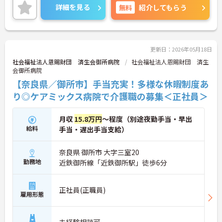
生も充実しており安心です。
詳細を見る
無料
紹介してもらう
ご興味のある方には、面接対策ポイントなど、さら
に詳細をご案内しますのでお気軽にご相談くださ
い！
更新日：2026年05月18日
社会福祉法人恩賜財団 済生会御所病院
社会福祉法人恩賜財団 済生
会御所病院
【奈良県／御所市】手当充実！多様な休暇制度あ
り◎ケアミックス病院で介護職の募集＜正社員＞
月収
15.8万円
～程度（別途夜勤手当・早出
給料
手当・遅出手当支給）
奈良県 御所市 大字三室20
勤務地
近鉄御所線「近鉄御所駅」徒歩6分
正社員(正職員)
雇用形態
未経験相談可