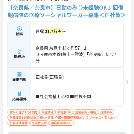
【奈良県／奈良市】日勤のみ◎未経験OK♪回復
期病院の医療ソーシャルワーカー募集＜正社員＞
月収
21.7万円
～
給料
奈良県 奈良市 杉ヶ町57‐1
ＪＲ関西本線(亀山－難波)「奈良駅」徒歩7
勤務地
分
正社員(正職員)
雇用形態
■社会福祉士必須 ■経験不問
応募要件
駅から徒歩10分以内
車通勤可
未経験OK
住宅手当・補助
日勤のみ
年間休日110日以上
産休･育休･介護休暇取得実績あり
ボーナス・賞与あり
社会保険完備
交通費支給
退職金制度あり