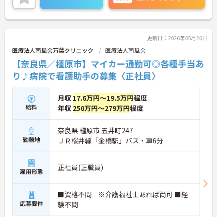
としたフォロー体制で、経験に関わらず安心してス
タートできます。
こちらの求人にご興味がございましたら面接のポイ
ントもお伝えしますので是非ご応募お待ちしており
ます。
更新日：2026年05月26日
医療法人南風会万葉クリニック
医療法人南風会
【奈良県／橿原市】マイカー通勤可◎各種手当あ
り♪病院で看護助手の募集〈正社員〉
月収
17.6万円～19.5万円
程度
給料
年収
250万円～279万円
程度
奈良県 橿原市 五井町247
勤務地
ＪＲ桜井線「金橋駅」バス・車6分
正社員(正職員)
雇用形態
■資格不問 ※介護福祉士あれば尚可 ■経
応募要件
験不問