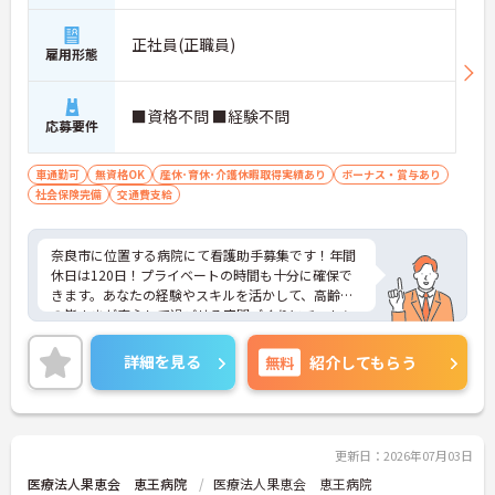
正社員(正職員)
雇用形態
■資格不問 ■経験不問
応募要件
車通勤可
無資格OK
産休･育休･介護休暇取得実績あり
ボーナス・賞与あり
社会保険完備
交通費支給
奈良市に位置する病院にて看護助手募集です！年間
休日は120日！プライベートの時間も十分に確保で
きます。あなたの経験やスキルを活かして、高齢者
の皆さまが安心して過ごせる空間づくりにチャレン
ジしてみませんか？
ご興味ある方には、面接対策ポイントなど、さらに
詳細を見る
無料
紹介してもらう
詳細をお話しいたしますのでお気軽にご相談くださ
い。
更新日：2026年07月03日
医療法人果恵会 恵王病院
医療法人果恵会 恵王病院