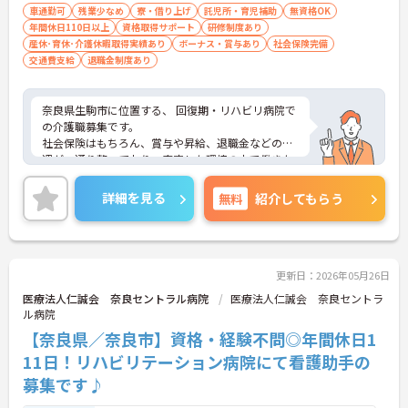
車通勤可
残業少なめ
寮・借り上げ
託児所・育児補助
無資格OK
年間休日110日以上
資格取得サポート
研修制度あり
産休･育休･介護休暇取得実績あり
ボーナス・賞与あり
社会保険完備
交通費支給
退職金制度あり
奈良県生駒市に位置する、 回復期・リハビリ病院で
の介護職募集です。
社会保険はもちろん、賞与や昇給、退職金などの待
遇が一通り整っており、安定した環境の中で働きた
い方にピッタリです。
年間休日110日以上あり、しっかり働いてしっかり
詳細を見る
無料
紹介してもらう
休める、社員にとって理想の働き方を実現できます
♪
ご興味ある方には、面接対策ポイントなど、さらに
詳細をお話しいたしますのでお気軽にご相談くださ
い。
更新日：2026年05月26日
医療法人仁誠会 奈良セントラル病院
医療法人仁誠会 奈良セントラ
ル病院
【奈良県／奈良市】資格・経験不問◎年間休日1
11日！リハビリテーション病院にて看護助手の
募集です♪