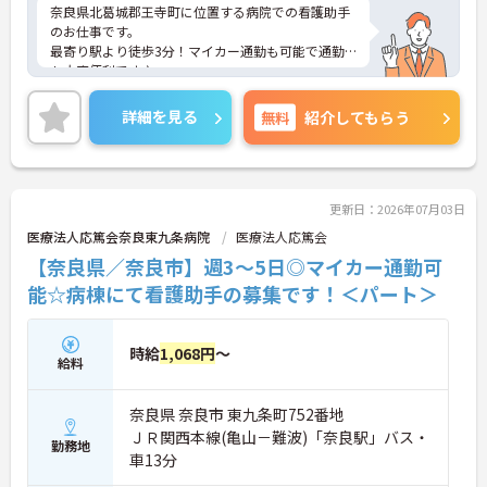
奈良県北葛城郡王寺町に位置する病院での看護助手
のお仕事です。
最寄り駅より徒歩3分！マイカー通勤も可能で通勤
も大変便利です♪
介護系の資格や経験が無い方もチャレンジいただけ
ます。
詳細を見る
無料
紹介してもらう
ご興味のある方には面接対策ポイントなど、詳細を
お話させて頂きますので、お気軽にお問い合わせ下
さい。
更新日：2026年07月03日
医療法人応篤会奈良東九条病院
医療法人応篤会
【奈良県／奈良市】週3～5日◎マイカー通勤可
能☆病棟にて看護助手の募集です！＜パート＞
時給
1,068円
～
給料
奈良県 奈良市 東九条町752番地
ＪＲ関西本線(亀山－難波)「奈良駅」バス・
勤務地
車13分