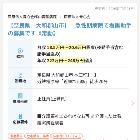
更新日：2026年07月21日
医療法人青心会郡山青藍病院
医療法人青心会
【奈良県／大和郡山市】 急性期病院で看護助手
の募集です《常勤》
月収
18.5万円～20.6万円
程度(夜勤手当含む
諸手当込み)
給料
年収
222万円～248万円
程度
奈良県 大和郡山市 本庄町1－1
勤務地
近鉄橿原線「近鉄郡山駅」徒歩20分
正社員(正職員)
雇用形態
■介護福祉士あればなお可 ※介護または看
応募要件
護実務経験者
車通勤可
住宅手当・補助
年間休日110日以上