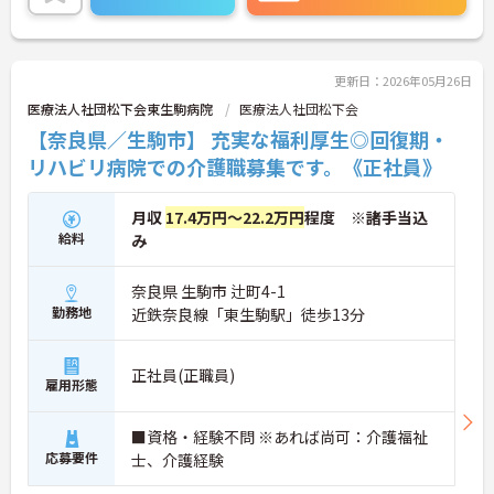
更新日：2026年05月26日
医療法人社団松下会東生駒病院
医療法人社団松下会
【奈良県／生駒市】 充実な福利厚生◎回復期・
リハビリ病院での介護職募集です。《正社員》
月収
17.4万円～22.2万円
程度 ※諸手当込
給料
み
奈良県 生駒市 辻町4-1
勤務地
近鉄奈良線「東生駒駅」徒歩13分
正社員(正職員)
雇用形態
■資格・経験不問 ※あれば尚可：介護福祉
応募要件
士、介護経験