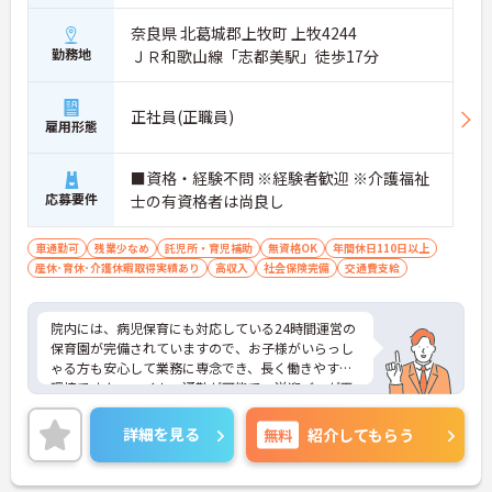
奈良県 北葛城郡上牧町 上牧4244
勤務地
ＪＲ和歌山線「志都美駅」徒歩17分
正社員(正職員)
雇用形態
■資格・経験不問 ※経験者歓迎 ※介護福祉
応募要件
士の有資格者は尚良し
車通勤可
残業少なめ
託児所・育児補助
無資格OK
年間休日110日以上
産休･育休･介護休暇取得実績あり
高収入
社会保険完備
交通費支給
院内には、病児保育にも対応している24時間運営の
保育園が完備されていますので、お子様がいらっし
ゃる方も安心して業務に専念でき、長く働きやすい
環境ですよ。マイカー通勤が可能で、送迎バスが王
寺駅、志都美駅、近鉄五位堂駅方面に出ております
ので車でも電車での通勤でも便利です。少しでも気
詳細を見る
無料
紹介してもらう
になられる方はお気軽にご相談ください。面接対策
などより詳しい内容をお伝え致します！