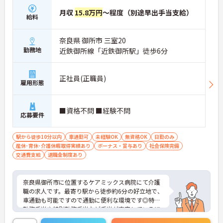
月収
15.8万円
～程度（別途早出手当支給）
給料
奈良県 御所市 三室20
勤務地
近鉄御所線「近鉄御所駅」徒歩6分
正社員(正職員)
雇用形態
■資格不問 ■経験不問
応募要件
駅から徒歩10分以内
車通勤可
未経験OK
無資格OK
日勤のみ
産休･育休･介護休暇取得実績あり
ボーナス・賞与あり
社会保険完備
交通費支給
退職金制度あり
奈良県御所市に位置するケアミックス病院にて介護
職の求人です。最寄り駅から徒歩約6分の好立地で、
車通勤も可能ですので通勤に便利な環境です◎特殊
勤務手当や特別勤務手当など手当が充実しているほ
か、医療費補助・昼食補助・シッター制度等福利厚