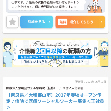
仕事です。介護系の資格や経験が無い方もチャレン
ジいただけます。側に専門職がいる環境ですので安
心して業務に専念いただけます。年間休日は110日
あり、メリハリのある勤務が可能です。ご興味のあ
る方には、面接対策ポイントなど、さらに詳細をお
詳細を見る
無料
紹介してもらう
話しいたしますのでお気軽にご相談ください！
更新日：2026年06月12日
医療法人悠明会ウェル悠病院（仮称）
医療法人悠明会
【奈良県／大和郡山市】2027年春頃オープン予
定♪病院で医療ソーシャルワーカー募集＜正社員
＞