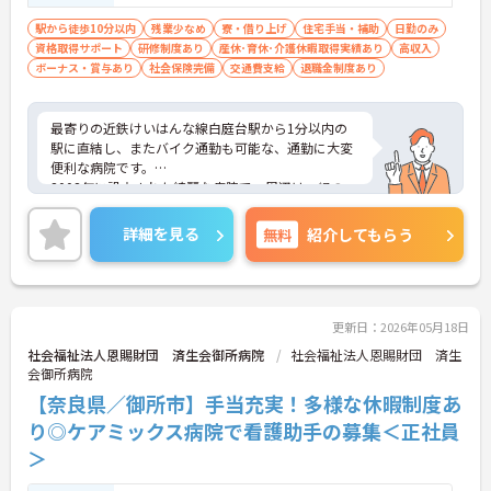
駅から徒歩10分以内
残業少なめ
寮・借り上げ
住宅手当・補助
日勤のみ
資格取得サポート
研修制度あり
産休･育休･介護休暇取得実績あり
高収入
ボーナス・賞与あり
社会保険完備
交通費支給
退職金制度あり
最寄りの近鉄けいはんな線白庭台駅から1分以内の
駅に直結し、またバイク通勤も可能な、通勤に大変
便利な病院です。
2008年に設立された綺麗な病院で、周辺は、緑の
山々に囲まれ快適な治療・療養環境にも恵まれてい
ます。
詳細を見る
無料
紹介してもらう
地域の医療機関から当院へ紹介された患者様や外来
受診される患者様が、スムーズに適切な診療や治療
が受けられ、安心してご自宅に戻っていただけるよ
うにサポートされています。
勤務は日勤のみ、残業少なめで日、祝は固定休みな
更新日：2026年05月18日
のでプライベートの時間をしっかり持てます。
社会福祉法人恩賜財団 済生会御所病院
社会福祉法人恩賜財団 済生
少しでも気になられる方はまずはお気軽にご連絡く
会御所病院
ださい。
【奈良県／御所市】手当充実！多様な休暇制度あ
り◎ケアミックス病院で看護助手の募集＜正社員
＞