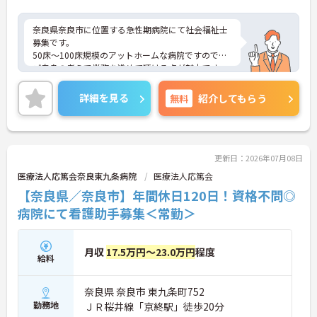
奈良県奈良市に位置する急性期病院にて社会福祉士
募集です。
50床～100床規模のアットホームな病院ですので、
ご自身の考えで業務を進めて頂ける点が魅力です。
ご興味のある方には、面接対策ポイントなど、さら
に詳細をお話いたしますので、お気軽にご相談くだ
詳細を見る
無料
紹介してもらう
さい。
更新日：2026年07月08日
医療法人応篤会奈良東九条病院
医療法人応篤会
【奈良県／奈良市】年間休日120日！資格不問◎
病院にて看護助手募集＜常勤＞
月収
17.5万円～23.0万円
程度
給料
奈良県 奈良市 東九条町752
勤務地
ＪＲ桜井線「京終駅」徒歩20分