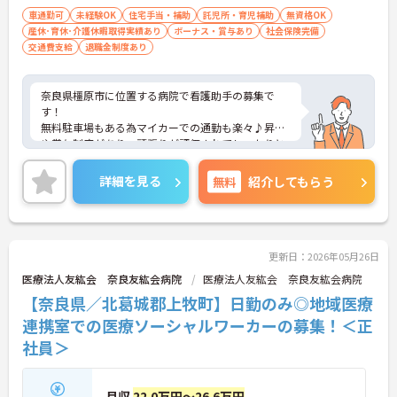
車通勤可
未経験OK
住宅手当・補助
託児所・育児補助
無資格OK
産休･育休･介護休暇取得実績あり
ボーナス・賞与あり
社会保険完備
交通費支給
退職金制度あり
奈良県橿原市に位置する病院で看護助手の募集で
す！
無料駐車場もある為マイカーでの通勤も楽々♪昇給
や賞与制度があり、頑張りが評価されてしっかりと
還元されます。さらに住宅手当などの各種手当もあ
るのは嬉しいポイントです◎利用可能な託児施設も
詳細を見る
無料
紹介してもらう
あり、小さなお子さんがいる方でも安心して働くこ
とができる環境です！しっかりとしたフォロー体制
で、経験に関わらず安心してスタートできます。
こちらの求人にご興味がございましたら面接のポイ
ントもお伝えしますので是非ご応募お待ちしており
更新日：2026年05月26日
ます。
医療法人友紘会 奈良友紘会病院
医療法人友紘会 奈良友紘会病院
【奈良県／北葛城郡上牧町】日勤のみ◎地域医療
連携室での医療ソーシャルワーカーの募集！＜正
社員＞
月収
22.0万円～26.6万円