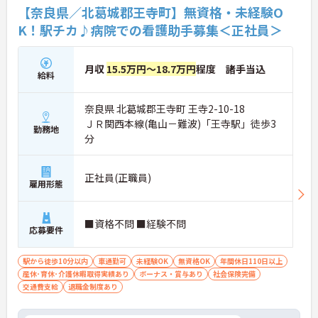
【奈良県／北葛城郡王寺町】無資格・未経験O
K！駅チカ♪病院での看護助手募集＜正社員＞
月収
15.5万円～18.7万円
程度 諸手当込
給料
奈良県 北葛城郡王寺町 王寺2-10-18
ＪＲ関西本線(亀山－難波)「王寺駅」徒歩3
勤務地
分
正社員(正職員)
雇用形態
■資格不問 ■経験不問
応募要件
駅から徒歩10分以内
車通勤可
未経験OK
無資格OK
年間休日110日以上
産休･育休･介護休暇取得実績あり
ボーナス・賞与あり
社会保険完備
交通費支給
退職金制度あり