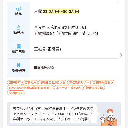
月収
21.5万円～30.0万円
給料
奈良県 大和郡山市 田中町761
勤務地
近鉄橿原線「近鉄郡山駅」徒歩17分
正社員(正職員)
雇用形態
■経験必須
応募要件
車通勤可
日勤のみ
年間休日110日以上
資格取得サポート
研修制度あり
産休･育休･介護休暇取得実績あり
ボーナス・賞与あり
社会保険完備
交通費支給
奈良県大和郡山市に2027年春頃オープン予定の病院
で医療ソーシャルワーカーの募集です！日勤のみで
年間休日も110日あるため、プライベートの時間を
しっかり確保でき、仕事との両立がしやすい職場で