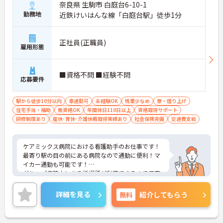
奈良県 生駒市 白庭台6-10-1
勤務地
近鉄けいはんな線「白庭台駅」徒歩1分
正社員(正職員)
雇用形態
■資格不問 ■経験不問
応募要件
駅から徒歩10分以内
車通勤可
未経験OK
残業少なめ
寮・借り上げ
住宅手当・補助
無資格OK
年間休日110日以上
資格取得サポート
研修制度あり
産休･育休･介護休暇取得実績あり
社会保険完備
交通費支給
ケアミックス病院における看護助手のお仕事です！
最寄り駅の目の前にある病院なので通勤に便利！マ
イカー通勤も可能です！
グループ病院内にある託児所が利用できるので子育
て中の方も安心してお仕事を始められます。
ご興味ある方には、面接のポイントなど、さらに詳
詳細を見る
無料
紹介してもらう
細をお話致しますのでお気軽にご相談ください。