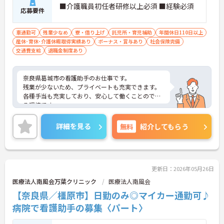
■介護職員初任者研修以上必須 ■経験必須
応募要件
車通勤可
残業少なめ
寮・借り上げ
託児所・育児補助
年間休日110日以上
産休･育休･介護休暇取得実績あり
ボーナス・賞与あり
社会保険完備
交通費支給
退職金制度あり
奈良県葛城市の看護助手のお仕事です。
残業が少ないため、プライベートも充実できます。
各種手当も充実しており、安心して働くことのでき
る環境です。
ご興味のある方は、面接のポイントをお伝えいたし
ますので、お気軽にご相談下さい。
詳細を見る
無料
紹介してもらう
更新日：2026年05月26日
医療法人南風会万葉クリニック
医療法人南風会
【奈良県／橿原市】日勤のみ◎マイカー通勤可♪
病院で看護助手の募集〈パート〉