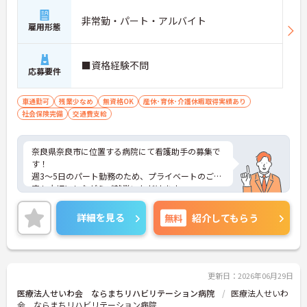
非常勤・パート・アルバイト
雇用形態
■資格経験不問
応募要件
車通勤可
残業少なめ
無資格OK
産休･育休･介護休暇取得実績あり
社会保険完備
交通費支給
奈良県奈良市に位置する病院にて看護助手の募集で
す！
週3～5日のパート勤務のため、プライベートのご予
定も大切にしながらご就業いただけます。
ご興味ある方には、面接対策ポイントなど、さらに
詳細をお話しいたしますのでお気軽にご相談くださ
詳細を見る
無料
紹介してもらう
い！
更新日：2026年06月29日
医療法人せいわ会 ならまちリハビリテーション病院
医療法人せいわ
会 ならまちリハビリテーション病院