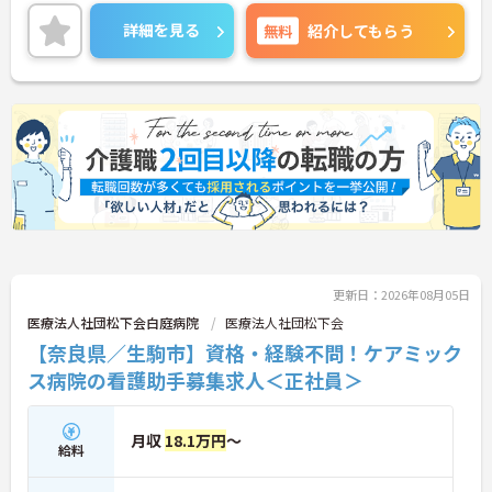
る方も安心♪
また、マイカー通勤が可能で、送迎バスが王寺駅、
詳細を見る
無料
紹介してもらう
志都美駅、近鉄五位堂駅方面に出ており、日々の通
勤も便利です！
充実した手当と福利厚生で、ライフステージが変わ
っても長く働きやすい環境です☆
ご興味がある方は是非一度マイナビまでお問合せく
ださい！！
更新日：2026年08月05日
医療法人社団松下会白庭病院
医療法人社団松下会
【奈良県／生駒市】資格・経験不問！ケアミック
ス病院の看護助手募集求人＜正社員＞
月収
18.1万円
～
給料