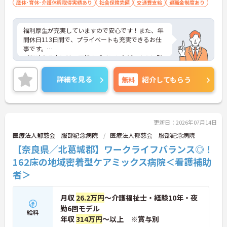
産休･育休･介護休暇取得実績あり
社会保険完備
交通費支給
退職金制度あり
福利厚生が充実していますので安心です！また、年
間休日113日間で、プライベートも充実できるお仕
事です。
ご興味ある方には、面接のポイントなど、さらに詳
細をお話致しますのでお気軽にご相談ください。
詳細を見る
無料
紹介してもらう
更新日：2026年07月14日
医療法人郁慈会 服部記念病院
医療法人郁慈会 服部記念病院
【奈良県／北葛城郡】ワークライフバランス◎！
162床の地域密着型ケアミックス病院＜看護補助
者＞
月収
26.2万円
～介護福祉士・経験10年・夜
勤6回モデル
給料
年収
314万円
～以上 ※賞与別