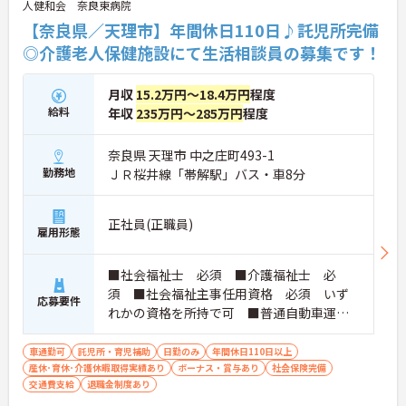
人健和会 奈良東病院
【奈良県／天理市】年間休日110日♪託児所完備
◎介護老人保健施設にて生活相談員の募集です！
月収
15.2万円～18.4万円
程度
給料
年収
235万円～285万円
程度
奈良県 天理市 中之庄町493-1
勤務地
ＪＲ桜井線「帯解駅」バス・車8分
正社員(正職員)
雇用形態
■社会福祉士 必須 ■介護福祉士 必
須 ■社会福祉主事任用資格 必須 いず
応募要件
れかの資格を所持で可 ■普通自動車運転
免許 必須（AT限定可） ■必要なPCスキ
ルエクセル、ワ－ドなど基本操作ができる
車通勤可
託児所・育児補助
日勤のみ
年間休日110日以上
産休･育休･介護休暇取得実績あり
方
ボーナス・賞与あり
社会保険完備
交通費支給
退職金制度あり