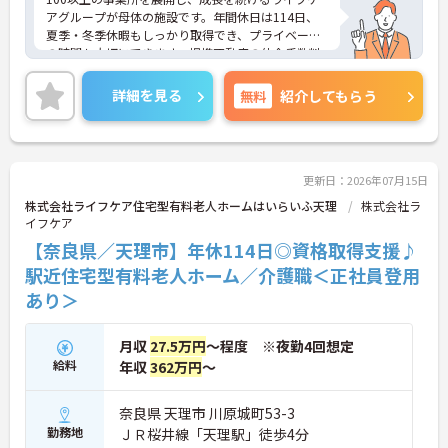
アグループが母体の施設です。年間休日は114日、
夏季・冬季休暇もしっかり取得でき、プライベート
の時間も大切にできます。提携不動産の仲介手数料
無料や企業主導型保育園の社員割引、鍼灸整骨院の
無料診療など、同法人ならではのユニークな福利厚
詳細を見る
無料
紹介してもらう
生も魅力です。「仕事を楽しむ」をモットーに、ア
ットホームでゆったりとした雰囲気のなか、あなた
の意見やアイデアを活かせます。資格取得支援やキ
ャリアパス制度も整っており、チームワークを大切
にしながら安定した組織で長くキャリアを築きたい
更新日：2026年07月15日
方、向上心を持って積極的に業務に取り組める方か
株式会社ライフケア住宅型有料老人ホームはいらいふ天理
株式会社ラ
らのご応募をお待ちしております。ご興味のある方
イフケア
は詳細等をお伝えしますので、お気軽にお問い合わ
【奈良県／天理市】年休114日◎資格取得支援♪
せください。
駅近住宅型有料老人ホーム／介護職＜正社員登用
あり＞
月収
27.5万円
～程度 ※夜勤4回想定
給料
年収
362万円
～
奈良県 天理市 川原城町53-3
勤務地
ＪＲ桜井線「天理駅」徒歩4分