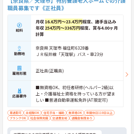
【奈良県／天理市】特別養護老人ホームでの介護
職員募集です《正社員》
月収
16.6万円～23.4万円
程度、諸手当込み
年収
254万円～336万円
程度、賞与4.00ヶ月
給料
計算
奈良県 天理市 福住町6328番
勤務地
ＪＲ桜井線「天理駅」バス・車23分
正社員(正職員)
雇用形態
■無資格OK、初任者研修(ヘルパー2級)以
上・介護福祉士資格を持っている方が望ま
応募要件
しい ■普通自動車運転免許(AT限定可)
車通勤可
未経験OK
住宅手当・補助
無資格OK
年間休日110日以上
ブランクOK
社会保険完備
交通費支給
退職金制度あり