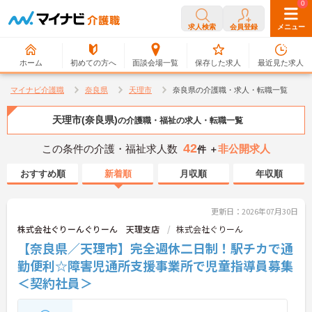
0
0
求人検索
会員登録
メニュー
ホーム
初めての方へ
面談会場一覧
保存した求人
最近見た求人
マイナビ介護職
奈良県
天理市
奈良県の介護職・求人・転職一覧
天理市(奈良県)
の介護職・福祉の求人・転職一覧
42
この条件の介護・福祉求人数
非公開求人
件 ＋
おすすめ順
新着順
月収順
年収順
更新日：2026年07月30日
株式会社ぐりーんぐりーん 天理支店
株式会社ぐりーん
【奈良県／天理市】完全週休二日制！駅チカで通
勤便利☆障害児通所支援事業所で児童指導員募集
＜契約社員＞