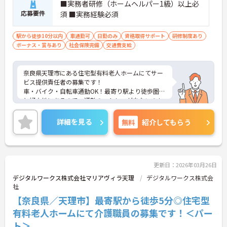
■実務者研修（ホームヘルパー1級）以上必
応募要件
須 ■実務経験必須
駅から徒歩10分以内
車通勤可
日勤のみ
資格取得サポート
研修制度あり
ボーナス・賞与あり
社会保険完備
交通費支給
奈良県天理市にある住宅型有料老人ホームにてサー
ビス提供責任者の募集です！
車・バイク・自転車通勤OK！最寄り駅より徒歩圏内
と好立地にあるので、通勤のストレスが少ないのも
嬉しいポイントです。
研修制度もしっかりあるため、入職後も安心して働
詳細を見る
無料
紹介してもらう
くことができます◎
ご興味のある方には、面接対策ポイントなど、さら
に詳細をお話しいたしますのでお気軽にご相談くだ
さい！
更新日：2026年03月26日
デジタルワークス株式会社マリアヴィラ天理
デジタルワークス株式会
社
【奈良県／天理市】最寄駅から徒歩5分◎住宅型
有料老人ホームにて介護職員の募集です！＜パー
ト＞