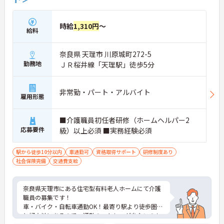
時給
1,310円
～
給料
奈良県 天理市 川原城町272-5
勤務地
ＪＲ桜井線「天理駅」徒歩5分
非常勤・パート・アルバイト
雇用形態
■介護職員初任者研修（ホームヘルパー2
応募要件
級）以上必須 ■実務経験必須
駅から徒歩10分以内
車通勤可
資格取得サポート
研修制度あり
社会保険完備
交通費支給
奈良県天理市にある住宅型有料老人ホームにて介護
職員の募集です！
車・バイク・自転車通勤OK！最寄り駅より徒歩圏内
と好立地にあるので、通勤のストレスが少ないのも