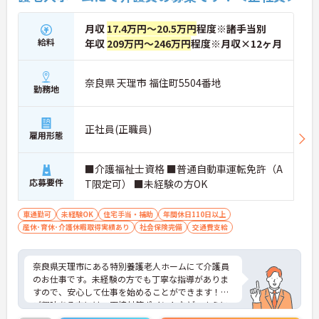
月収
17.4万円～20.5万円
程度※諸手当別
給料
年収
209万円～246万円
程度※月収×12ヶ月
奈良県 天理市 福住町5504番地
勤務地
正社員(正職員)
雇用形態
■介護福祉士資格 ■普通自動車運転免許（A
応募要件
T限定可） ■未経験の方OK
車通勤可
未経験OK
住宅手当・補助
年間休日110日以上
産休･育休･介護休暇取得実績あり
社会保険完備
交通費支給
奈良県天理市にある特別養護老人ホームにて介護員
のお仕事です。未経験の方でも丁寧な指導がありま
すので、安心して仕事を始めることができます！
ご興味ある方には、面接対策ポイントなど、さらに
詳細をお話しいたしますのでお気軽にご相談くださ