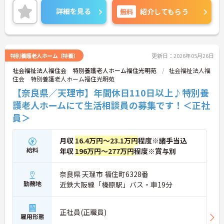
い。
詳細を見る
無料
紹介してもらう
特別養護老人ホーム（特養）
更新日：2026年05月26日
社会福祉法人福住会 特別養護老人ホーム福住光明苑
社会福祉法人福
住会 特別養護老人ホーム福住光明苑
【奈良県／天理市】年間休日110日以上♪特別養
護老人ホームにて生活相談員の募集です！＜正社
員＞
月収
16.4万円～23.1万円
程度※諸手当込
給料
年収
196万円～277万円
程度※賞与別
奈良県 天理市 福住町6328番
勤務地
近鉄大阪線「榛原駅」バス・車19分
正社員(正職員)
雇用形態