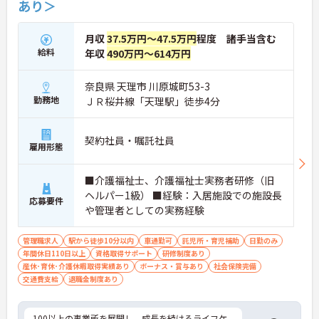
あり＞
月収
37.5万円～47.5万円
程度 諸手当含む
給料
年収
490万円～614万円
奈良県 天理市 川原城町53-3
勤務地
ＪＲ桜井線「天理駅」徒歩4分
契約社員・嘱託社員
雇用形態
■介護福祉士、介護福祉士実務者研修（旧
ヘルパー1級） ■経験：入居施設での施設長
応募要件
や管理者としての実務経験
管理職求人
駅から徒歩10分以内
車通勤可
託児所・育児補助
日勤のみ
年間休日110日以上
資格取得サポート
研修制度あり
産休･育休･介護休暇取得実績あり
ボーナス・賞与あり
社会保険完備
交通費支給
退職金制度あり
100以上の事業所を展開し、成長を続けるライフケ