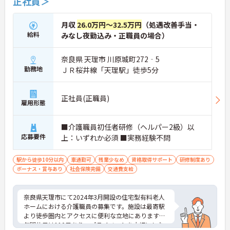
正社員＞
月収
26.0万円～32.5万円
（処遇改善手当・
給料
みなし夜勤込み・正職員の場合）
奈良県 天理市 川原城町272‐5
勤務地
ＪＲ桜井線「天理駅」徒歩5分
正社員(正職員)
雇用形態
■介護職員初任者研修（ヘルパー2級）以
応募要件
上：いずれか必須 ■実務経験不問
駅から徒歩10分以内
車通勤可
残業少なめ
資格取得サポート
研修制度あり
ボーナス・賞与あり
社会保険完備
交通費支給
奈良県天理市にて2024年3月開設の住宅型有料老人
ホームにおける介護職員の募集です。施設は最寄駅
より徒歩圏内とアクセスに便利な立地にあります。
年間休日は110日あり、プライベートを大切にしな