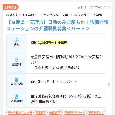
やこれまでの生活習慣も大切にしているため、一人
ひとりに深く寄り添う介護が実現可能です。また、1
訪問介護
更新日：2026年06月24日
5年間で100事業所以上へと拡大した安定した経営基
株式会社ニチイ学館ニチイケアセンター天理
株式会社ニチイ学館
盤のもと、賞与年2回や業績賞与、退職金制度もし
っかりと整備されています。介護職員からリーダ
【奈良県／天理市】日勤のみ◎駅ちか♪訪問介護
ー、施設長候補へと進む明確なキャリアパスも用意
ステーションの介護職員募集＜パート＞
されており、長期的な視点で着実にステップアップ
していける環境です。
時給
1,190円～1,448円
★おすすめPOINT★
給料
【個別性を尊重したケアで、深く寄り添う介護を実
践できます】
奈良県 天理市 川原城町303-2 Cortese天理2
・利用者様の生活歴や趣味、食の好みなどを尊重し
たケアを実践しており、お一人おひとりの人生に寄
01号
勤務地
り添った意義深い関わりが持てます
ＪＲ桜井線「天理駅」徒歩7分
・これまでの生活習慣の継続やご家族との絆を大切
にして支援にあたることで、利用者様から直接感謝
の言葉を受け取る機会も多くなります
非常勤・パート・アルバイト
雇用形態
【明確なステップアップの道筋があり、キャリアの
選択肢を広げられます】
■介護職員初任者研修（ヘルパー2級）以上
・介護職員からリーダー、サービス提供責任者、施
応募要件
必須 ■経験不問
設長候補へと進むキャリアパスが設定されており、
目標を持って業務に取り組めます
・経験を積んで役職へステップアップしていく過程
駅から徒歩10分以内
車通勤可
未経験OK
資格取得サポート
研修制度あり