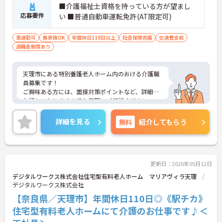
■介護福祉士資格を持っている方が望まし
応募要件
い ■普通自動車運転免許(AT限定可)
車通勤可
無資格OK
年間休日110日以上
社会保険完備
交通費支給
退職金制度あり
天理市にある特別養護老人ホーム内のおける介護職
員募集です！
ご興味ある方には、面接対策ポイントなど、詳細を
お話しいたしますのでお気軽にご相談ください。
詳細を見る
無料
紹介してもらう
更新日：2026年05月12日
デジタルワークス株式会社住宅型有料老人ホーム マリアヴィラ天理
デジタルワークス株式会社
【奈良県／天理市】年間休日110日◎《駅チカ》
住宅型有料老人ホームにて介護のお仕事です♪＜