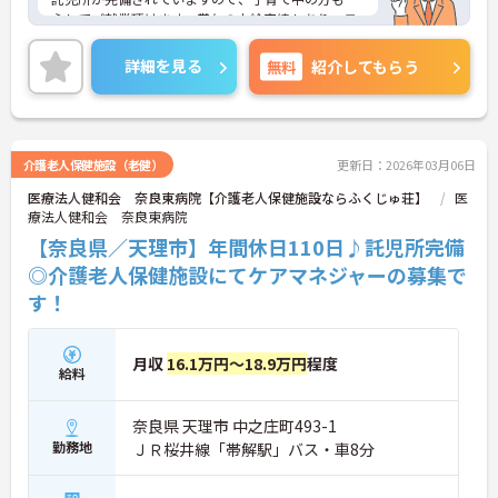
心してご就業頂けます。賞与の支給実績もあり、モ
チベーションにもつながります。正社員登用もあ
り！ライフステージに合わせてゆくゆくは社員とし
詳細を見る
無料
紹介してもらう
て働きたい方にもおすすめです。
ご興味のある方は、マイナビ介護職までお問い合わ
せください。
介護老人保健施設（老健）
更新日：2026年03月06日
医療法人健和会 奈良東病院【介護老人保健施設ならふくじゅ荘】
医
療法人健和会 奈良東病院
【奈良県／天理市】年間休日110日♪託児所完備
◎介護老人保健施設にてケアマネジャーの募集で
す！
月収
16.1万円～18.9万円
程度
給料
奈良県 天理市 中之庄町493-1
勤務地
ＪＲ桜井線「帯解駅」バス・車8分