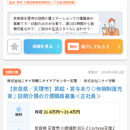
でより多くの人に影響を与えられるようになり、地
産休･育休･介護休暇取得実績あり
社会保険完備
域貢献の幅を大きく広げていける環境です
【100事業所以上を展開する安定基盤のもと、長期
奈良県天理市の訪問介護ステーションで介護職員の
的に就業できる環境です】
募集です！日勤のみのお仕事で、週1日1時間から勤
・15年間で100以上の事業所へと成長し全国展開を
務可能なので、ご自分の生活スタイルに合わせて働
見据える安定した経営基盤があり、将来への不安を
くことができます◎また、駅から徒歩5分で通勤し
抑えて長く働けます
やすいのも嬉しいポイント♪ご興味のある方は面接
・給与に加えて賞与年2回と業績賞与の支給実績が
ポイントをお伝えしますので、お気軽にご連絡くだ
詳細を見る
無料
紹介してもらう
あり、退職金制度も完備されているなど、日々の頑
さい。
張りがしっかりと還元される体制が整っています
訪問介護
更新日：2026年06月24日
株式会社ニチイ学館ニチイケアセンター天理
株式会社ニチイ学館
【奈良県／天理市】昇給・賞与あり◎休暇制度充
実♪訪問介護の介護職員募集＜正社員＞
月収
21.6万円～23.4万円
給料
奈良県 天理市 川原城町303-2 Cortese天理2