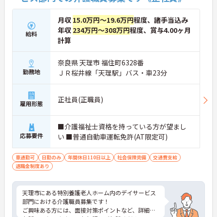
月収
15.0万円～19.6万円
程度、諸手当込み
年収
234万円～308万円
程度、賞与4.00ヶ月
給料
計算
奈良県 天理市 福住町6328番
勤務地
ＪＲ桜井線「天理駅」バス・車23分
正社員(正職員)
雇用形態
■介護福祉士資格を持っている方が望まし
応募要件
い ■普通自動車運転免許(AT限定可)
車通勤可
日勤のみ
年間休日110日以上
社会保険完備
交通費支給
退職金制度あり
天理市にある特別養護老人ホーム内のデイサービス
部門における介護職員募集です！
ご興味ある方には、面接対策ポイントなど、詳細を