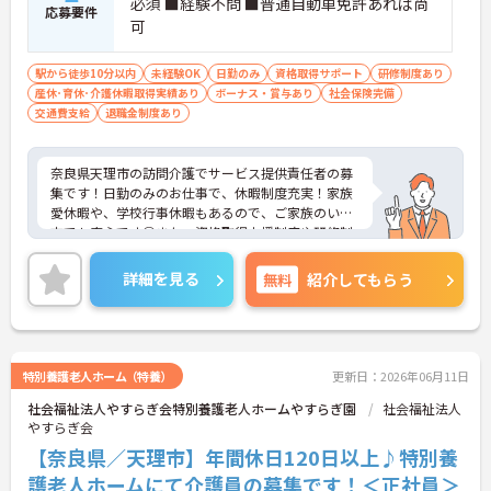
必須 ■経験不問 ■普通自動車免許あれば尚
応募要件
可
駅から徒歩10分以内
未経験OK
日勤のみ
資格取得サポート
研修制度あり
産休･育休･介護休暇取得実績あり
ボーナス・賞与あり
社会保険完備
交通費支給
退職金制度あり
奈良県天理市の訪問介護でサービス提供責任者の募
集です！日勤のみのお仕事で、休暇制度充実！家族
愛休暇や、学校行事休暇もあるので、ご家族のいる
方でも安心です◎また、資格取得支援制度や研修制
度もあるので、働きながらスキルアップも目指せま
す！ご興味のある方は、面接ポイントをお伝えしま
詳細を見る
無料
紹介してもらう
すので、お気軽にご連絡ください。
特別養護老人ホーム（特養）
更新日：2026年06月11日
社会福祉法人やすらぎ会特別養護老人ホームやすらぎ園
社会福祉法人
やすらぎ会
【奈良県／天理市】年間休日120日以上♪特別養
護老人ホームにて介護員の募集です！＜正社員＞