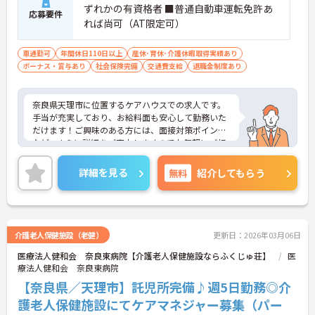
ずれかの有資格者 ■普通自動車運転免許あ
応募要件
れば尚可（AT限定可）
車通勤可
年間休日110日以上
産休･育休･介護休暇取得実績あり
ボーナス・賞与あり
社会保険完備
交通費支給
退職金制度あり
奈良県天理市に位置するケアハウスでの求人です。
手当が充実しており、お給料面も安心して勤務いた
だけます！ご興味のある方には、面接対策ポイント
など、さらに詳細をご案内しますのでお気軽にご相
談ください！
詳細を見る
無料
紹介してもらう
介護老人保健施設（老健）
更新日：2026年03月06日
医療法人健和会 奈良東病院【介護老人保健施設ならふくじゅ荘】
医
療法人健和会 奈良東病院
【奈良県／天理市】託児所完備♪週5日勤務◎介
護老人保健施設にてケアマネジャー募集（パー