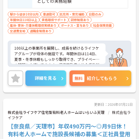
としての実務経験
るため高いモチベーションを維持しながら就業でき
ます 。
駅から徒歩10分以内
車通勤可
託児所・育児補助
日勤のみ
・介護スタッフからリーダーや施設長候補へと段階
年間休日110日以上
資格取得サポート
研修制度あり
的に進める環境です。将来設計を描きながら専門性
産休･育休･介護休暇取得実績あり
ボーナス・賞与あり
社会保険完備
を高められます。
交通費支給
退職金制度あり
【100事業所以上を展開する安定基盤のもと、長期
的に就業できる環境です】
100以上の事業所を展開し、成長を続けるライフケ
・15年間で100以上の事業所へと成長し全国展開を
アグループが母体の施設です。年間休日は114日、
見据える安定した経営基盤があり、将来への不安を
夏季・冬季休暇もしっかり取得でき、プライベート
抑えて長く働けます 。
の時間も大切にできます。提携不動産の仲介手数料
・給与に加えて賞与年2回と業績賞与の支給実績が
無料や企業主導型保育園の社員割引、鍼灸整骨院の
あり、退職金制度も完備されているなど、日々の頑
無料診療など、同法人ならではのユニークな福利厚
張りがしっかりと還元される体制が整っています。
詳細を見る
無料
紹介してもらう
生も魅力です。「仕事を楽しむ」をモットーに、ア
ットホームでゆったりとした雰囲気のなか、あなた
の意見やアイデアを活かせます。資格取得支援やキ
ャリアパス制度も整っており、チームワークを大切
にしながら安定した組織で長くキャリアを築きたい
更新日：2026年07月21日
方、向上心を持って積極的に業務に取り組める方か
株式会社ライフケア住宅型有料老人ホームはいらいふ天理
株式会社ラ
らのご応募をお待ちしております。 ご興味のある方
イフケア
は詳細等をお伝えしますので、お気軽にお問い合わ
【奈良県／天理市】年収490万円～◎月9日休！
せください。
有料老人ホームで施設長候補の募集＜正社員登用