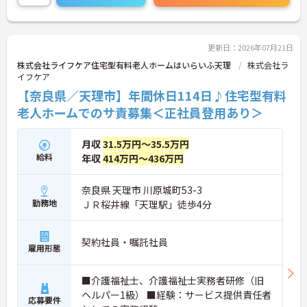
値観、趣味や食の好みに至るまで「その人らしさ」
を尊重した個別性の高いケアを実践。ご家族との絆
やこれまでの生活習慣も大切にしているため、一人
ひとりに深く寄り添う介護が実現可能です。また、1
更新日：2026年07月21日
5年間で100事業所以上へと拡大した安定した経営基
株式会社ライフケア住宅型有料老人ホームはいらいふ天理
株式会社ラ
盤のもと、賞与年2回や業績賞与、退職金制度もし
イフケア
っかりと整備されています。介護職員からリーダ
【奈良県／天理市】年間休日114日♪住宅型有料
ー、施設長候補へと進む明確なキャリアパスも用意
されており、長期的な視点で着実にステップアップ
老人ホームでのサ責募集＜正社員登用あり＞
していける環境です。
月収
31.5万円～35.5万円
★おすすめPOINT★
給料
【個別性を尊重したケアで、深く寄り添う介護を実
年収
414万円～436万円
践できます】
・利用者様の生活歴や趣味、食の好みなどを尊重し
奈良県 天理市 川原城町53-3
たケアを実践しており、お一人おひとりの人生に寄
勤務地
ＪＲ桜井線「天理駅」徒歩4分
り添った意義深い関わりが持てます 。
・これまでの生活習慣の継続やご家族との絆を大切
にして支援にあたることで、利用者様から直接感謝
契約社員・嘱託社員
の言葉を受け取る機会も多くなります。
雇用形態
【キャリアパス制度により管理職へキャリアアップ
■介護福祉士、介護福祉士実務者研修（旧
できます】
・偏った評価を防ぐ三者評価を取り入れたキャリア
ヘルパー1級） ■経験：サービス提供責任者
応募要件
パス制度を導入しています。実績が正当に評価され