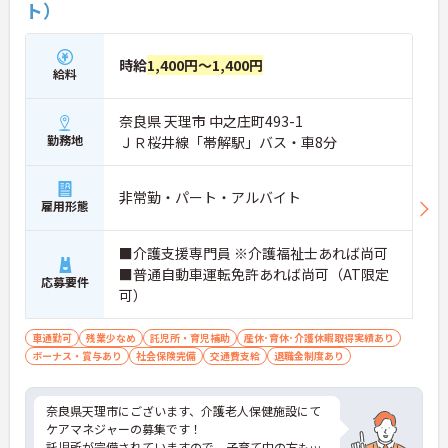
ト）
時給
1,400円～1,400円
給料
奈良県 天理市 中之庄町493-1
勤務地
ＪＲ桜井線「帯解駅」バス・車8分
非常勤・パート・アルバイト
雇用形態
■介護支援専門員 ※介護福祉士あれば尚可
■普通自動車運転免許あれば尚可（AT限定
応募要件
可）
車通勤可
残業少なめ
託児所・育児補助
産休･育休･介護休暇取得実績あり
ボーナス・賞与あり
社会保険完備
交通費支給
退職金制度あり
奈良県天理市にございます、介護老人保健施設にて
ケアマネジャーの募集です！
託児所が完備されていますので、子育て中の方も安