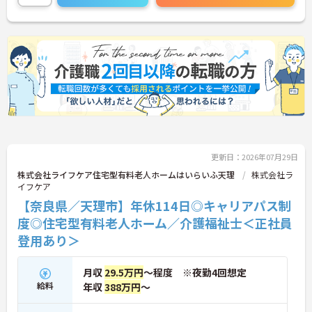
い！
更新日：2026年07月29日
株式会社ライフケア住宅型有料老人ホームはいらいふ天理
株式会社ラ
イフケア
【奈良県／天理市】年休114日◎キャリアパス制
度◎住宅型有料老人ホーム／介護福祉士＜正社員
登用あり＞
月収
29.5万円
～程度 ※夜勤4回想定
給料
年収
388万円
～