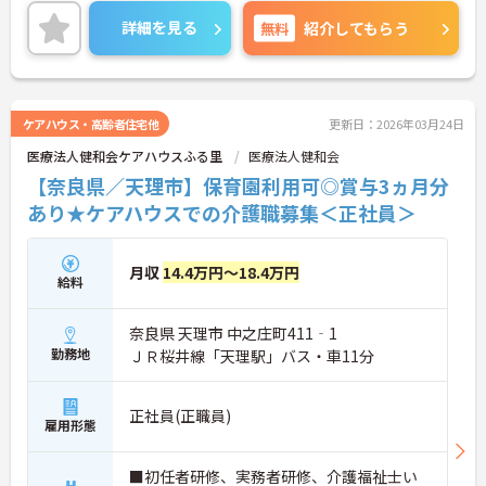
嬉しいポイントです。
研修制度もしっかりあるため、入職後も安心して働
詳細を見る
無料
紹介してもらう
くことができます◎
ご興味のある方には、面接対策ポイントなど、さら
に詳細をお話しいたしますのでお気軽にご相談くだ
さい！
ケアハウス・高齢者住宅他
更新日：2026年03月24日
医療法人健和会ケアハウスふる里
医療法人健和会
【奈良県／天理市】保育園利用可◎賞与3ヵ月分
あり★ケアハウスでの介護職募集＜正社員＞
月収
14.4万円～18.4万円
給料
奈良県 天理市 中之庄町411‐1
勤務地
ＪＲ桜井線「天理駅」バス・車11分
正社員(正職員)
雇用形態
■初任者研修、実務者研修、介護福祉士い