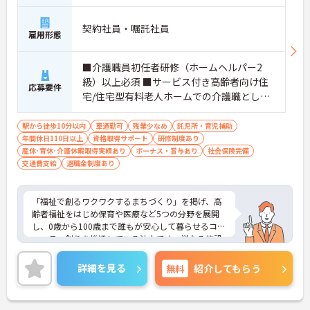
契約社員・嘱託社員
雇用形態
■介護職員初任者研修（ホームヘルパー2
級）以上必須 ■サービス付き高齢者向け住
応募要件
宅/住宅型有料老人ホームでの介護職として
の実務経験1年以上 ＜求める人物像＞チーム
ワークを大切にできる方、向上心のある
駅から徒歩10分以内
車通勤可
残業少なめ
託児所・育児補助
年間休日110日以上
方、何にでも積極的に取り組める方、明る
資格取得サポート
研修制度あり
産休･育休･介護休暇取得実績あり
ボーナス・賞与あり
社会保険完備
い対応が得意な方
交通費支給
退職金制度あり
「福祉で創るワクワクするまちづくり」を掲げ、高
齢者福祉をはじめ保育や医療など5つの分野を展開
し、0歳から100歳まで誰もが安心して暮らせるコミ
ュニティ創りを推進している法人です。単なる施設
運営にとどまらず、地域を丸ごと元気にするスケー
ルの大きな社会貢献に携わることができます。現場
詳細を見る
無料
紹介してもらう
では画一的なケアではなく、利用者様の生活歴や価
値観、趣味や食の好みに至るまで「その人らしさ」
を尊重した個別性の高いケアを実践。ご家族との絆