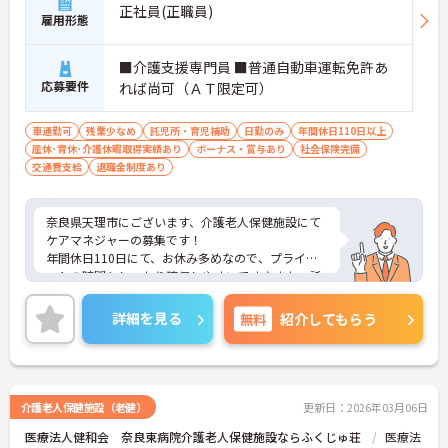
正社員(正職員)
雇用形態
■介護支援専門員 ■普通自動車運転免許あ
応募要件
れば尚可（ＡＴ限定可）
車通勤可
残業少なめ
託児所・育児補助
日勤のみ
年間休日110日以上
産休･育休･介護休暇取得実績あり
ボーナス・賞与あり
社会保険完備
交通費支給
退職金制度あり
奈良県天理市にございます、介護老人保健施設にて
ケアマネジャーの募集です！
年間休日110日にて、お休み多めなので、プライベ
ートの時間もしっかり確保しやすいです♪また、託
児所が完備されていますので、子育て中の方も安心
してご就業頂けます。
詳細を見る
無料
紹介してもらう
ご興味のある方は、マイナビ介護職までお問い合わ
せください。
介護老人保健施設（老健）
更新日：2026年03月06日
医療法人健和会 奈良東病院介護老人保健施設ならふくじゅ荘
医療法