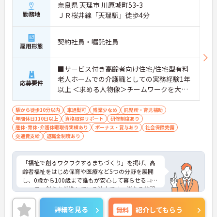
奈良県 天理市 川原城町53-3
勤務地
ＪＲ桜井線「天理駅」徒歩4分
契約社員・嘱託社員
雇用形態
■サービス付き高齢者向け住宅/住宅型有料
老人ホームでの介護職としての実務経験1年
応募要件
以上 ＜求める人物像＞チームワークを大切
にできる方、向上心のある方、何にでも積
極的に取り組める方、明るい対応が得意な
駅から徒歩10分以内
車通勤可
残業少なめ
託児所・育児補助
年間休日110日以上
方
資格取得サポート
研修制度あり
産休･育休･介護休暇取得実績あり
ボーナス・賞与あり
社会保険完備
交通費支給
退職金制度あり
「福祉で創るワクワクするまちづくり」を掲げ、高
齢者福祉をはじめ保育や医療など5つの分野を展開
し、0歳から100歳まで誰もが安心して暮らせるコミ
ュニティ創りを推進している法人です。単なる施設
運営にとどまらず、地域を丸ごと元気にするスケー
ルの大きな社会貢献に携わることができます。現場
詳細を見る
無料
紹介してもらう
では画一的なケアではなく、利用者様の生活歴や価