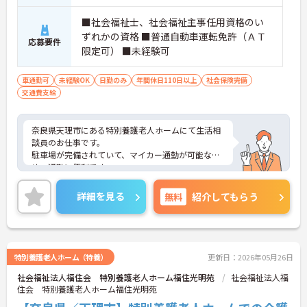
■社会福祉士、社会福祉主事任用資格のい
ずれかの資格 ■普通自動車運転免許（ＡＴ
応募要件
限定可） ■未経験可
車通勤可
未経験OK
日勤のみ
年間休日110日以上
社会保険完備
交通費支給
奈良県天理市にある特別養護老人ホームにて生活相
談員のお仕事です。
駐車場が完備されていて、マイカー通勤が可能なた
め、通勤に便利です。
ご興味ある方には、面接対策ポイントなど、さらに
詳細をお話しいたしますのでお気軽にご相談くださ
詳細を見る
無料
紹介してもらう
い。
特別養護老人ホーム（特養）
更新日：2026年05月26日
社会福祉法人福住会 特別養護老人ホーム福住光明苑
社会福祉法人福
住会 特別養護老人ホーム福住光明苑