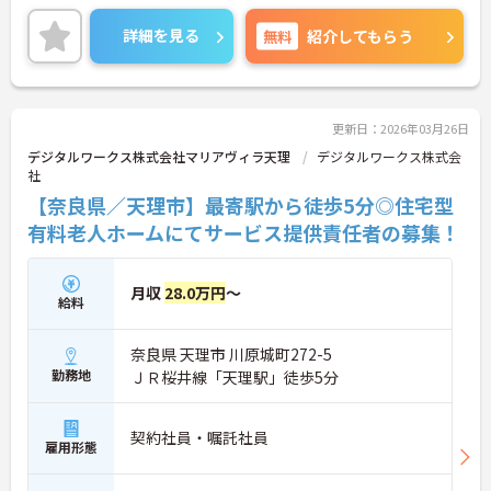
がらご勤務いただけます。また、昇給・賞与制度あ
り、頑張りが目に見える形できちんと評価される職
詳細を見る
無料
紹介してもらう
場です。
ご興味のある方には、面接対策ポイントなど、さら
に詳細をお話しいたしますのでお気軽にご相談くだ
さい！
更新日：2026年03月26日
デジタルワークス株式会社マリアヴィラ天理
デジタルワークス株式会
社
【奈良県／天理市】最寄駅から徒歩5分◎住宅型
有料老人ホームにてサービス提供責任者の募集！
月収
28.0万円
～
給料
奈良県 天理市 川原城町272-5
勤務地
ＪＲ桜井線「天理駅」徒歩5分
契約社員・嘱託社員
雇用形態