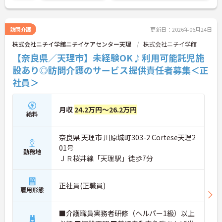
訪問介護
更新日：2026年06月24日
株式会社ニチイ学館ニチイケアセンター天理
株式会社ニチイ学館
【奈良県／天理市】未経験OK♪利用可能託児施
設あり◎訪問介護のサービス提供責任者募集＜正
社員＞
月収
24.2万円～26.2万円
給料
奈良県 天理市 川原城町303-2 Cortese天理2
01号
勤務地
ＪＲ桜井線「天理駅」徒歩7分
正社員(正職員)
雇用形態
■介護職員実務者研修（ヘルパー1級）以上