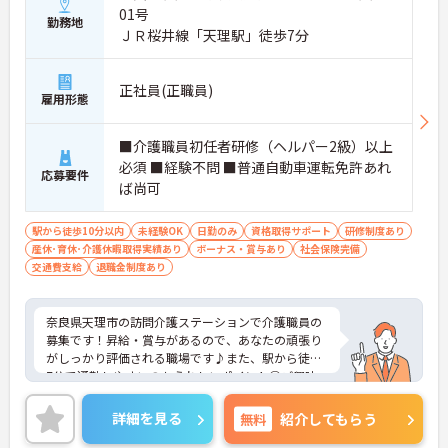
01号
勤務地
ＪＲ桜井線「天理駅」徒歩7分
正社員(正職員)
雇用形態
■介護職員初任者研修（ヘルパー2級）以上
必須 ■経験不問 ■普通自動車運転免許あれ
応募要件
ば尚可
駅から徒歩10分以内
未経験OK
日勤のみ
資格取得サポート
研修制度あり
産休･育休･介護休暇取得実績あり
ボーナス・賞与あり
社会保険完備
交通費支給
退職金制度あり
奈良県天理市の訪問介護ステーションで介護職員の
募集です！昇給・賞与があるので、あなたの頑張り
がしっかり評価される職場です♪また、駅から徒歩
7分で通勤しやすいのもうれしいポイント◎ご興味
のある方は、面接ポイントをお伝えしますので、お
気軽にご連絡ください。
詳細を見る
無料
紹介してもらう