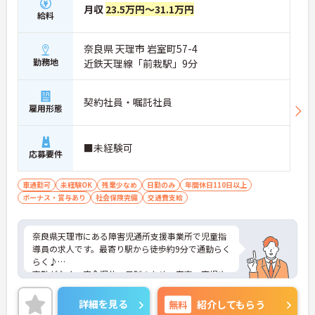
月収
23.5万円～31.1万円
給料
奈良県 天理市 岩室町57-4
勤務地
近鉄天理線「前栽駅」9分
契約社員・嘱託社員
雇用形態
■未経験可
応募要件
車通勤可
未経験OK
残業少なめ
日勤のみ
年間休日110日以上
ボーナス・賞与あり
社会保険完備
交通費支給
奈良県天理市にある障害児通所支援事業所で児童指
導員の求人です。最寄り駅から徒歩約9分で通勤らく
らく♪
夜勤がなく、完全週休二日制のため、家事・育児や
趣味などプライベートとの両立が叶います☆
ご興味のある方には、面接対策ポイントなど、さら
詳細を見る
無料
紹介してもらう
に詳細をご案内しますのでお気軽にご相談くださ