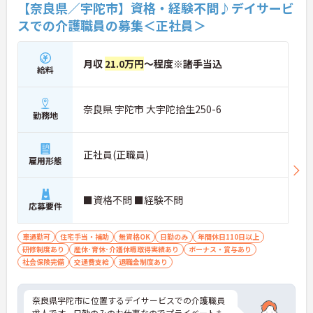
【奈良県／宇陀市】資格・経験不問♪デイサービ
スでの介護職員の募集＜正社員＞
月収
21.0万円
～程度※諸手当込
給料
奈良県 宇陀市 大宇陀拾生250-6
勤務地
正社員(正職員)
雇用形態
■資格不問 ■経験不問
応募要件
車通勤可
住宅手当・補助
無資格OK
日勤のみ
年間休日110日以上
研修制度あり
産休･育休･介護休暇取得実績あり
ボーナス・賞与あり
社会保険完備
交通費支給
退職金制度あり
奈良県宇陀市に位置するデイサービスでの介護職員
求人です。日勤のみのお仕事なのでプライベートも