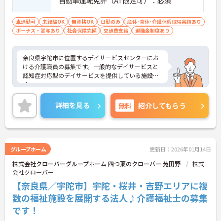
自動車運転免許（AT限定可）：必須
車通勤可
未経験OK
無資格OK
日勤のみ
産休･育休･介護休暇取得実績あり
ボーナス・賞与あり
社会保険完備
交通費支給
退職金制度あり
奈良県宇陀市に位置するデイサービスセンターにお
ける介護職員の募集です。一般的なデイサービスと
認知症対応型のデイサービスを提供している施設で
す。
昇給・賞与制度がああい、頑張りがきちんと評価さ
れる職場です。また、就業が17:00までなので、勤務
詳細を見る
無料
紹介してもらう
終了後のプライベートな時間も充実させることが可
能です。
ご興味のある方には、面接対策ポイントなど、さら
に詳細をお話しいたしますのでお気軽にご相談くだ
さい！
グループホーム
更新日：2026年01月14日
株式会社クローバーグループホーム 四つ葉のクローバー 菟田野
株式
会社クローバー
【奈良県／宇陀市】宇陀・桜井・吉野エリアに複
数の福祉施設を展開する法人♪介護福祉士の募集
です！