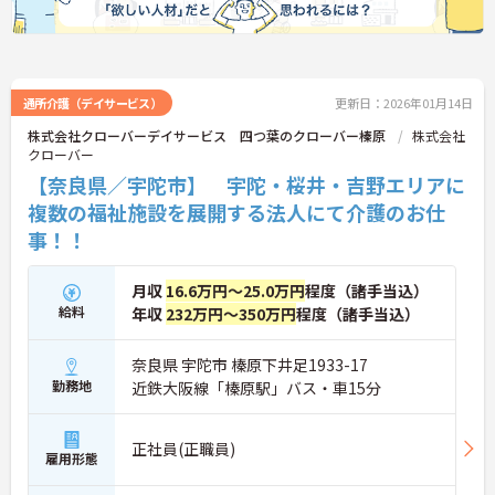
通所介護（デイサービス）
更新日：2026年01月14日
株式会社クローバーデイサービス 四つ葉のクローバー榛原
株式会社
クローバー
【奈良県／宇陀市】 宇陀・桜井・吉野エリアに
複数の福祉施設を展開する法人にて介護のお仕
事！！
月収
16.6万円～25.0万円
程度（諸手当込）
給料
年収
232万円～350万円
程度（諸手当込）
奈良県 宇陀市 榛原下井足1933-17
勤務地
近鉄大阪線「榛原駅」バス・車15分
正社員(正職員)
雇用形態