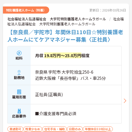
特別養護老人ホーム（特養）
更新日：2026年03月26日
社会福祉法人弘道福祉会 大宇陀特別養護老人ホームラガール
社会福
祉法人弘道福祉会 大宇陀特別養護老人ホームラガール
【奈良県／宇陀市】年間休日110日☆特別養護老
人ホームにてケアマネジャー募集〈正社員〉
月収
19.8万円～25.0万円
程度
給料
奈良県 宇陀市 大宇陀拾生250-6
勤務地
近鉄大阪線「長谷寺駅」バス・車25分
正社員(正職員)
雇用形態
■介護支援専門員必須
応募要件
車通勤可
残業少なめ
住宅手当・補助
日勤のみ
年間休日110日以上