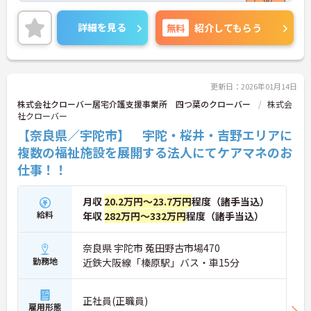
ご興味がある方は是非一度マイナビコメディカルま
でお問い合わせ下さい！！
詳細を見る
無料
紹介してもらう
更新日：2026年01月14日
株式会社クローバー居宅介護支援事業所 四つ葉のクローバー
株式会
社クローバー
【奈良県／宇陀市】 宇陀・桜井・吉野エリアに
複数の福祉施設を展開する法人にてケアマネのお
仕事！！
月収
20.2万円～23.7万円
程度（諸手当込）
給料
年収
282万円～332万円
程度（諸手当込）
奈良県 宇陀市 菟田野古市場470
勤務地
近鉄大阪線「榛原駅」バス・車15分
正社員(正職員)
雇用形態