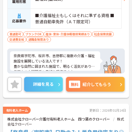
雇用形態
■介護福祉士もしくはそれに準ずる資格 ■
応募要件
普通自動車免許（ＡＴ限定可）
車通勤可
ブランクOK
産休･育休･介護休暇取得実績あり
社会保険完備
交通費支給
退職金制度あり
奈良県宇陀市、桜井市、吉野郡に複数の介護・福祉
施設を展開している法人です！
豊かな自然に囲まれた施設で、明るく活気があり職
員同士の人間関係も良好な環境です♪
勤務時間は相談可能です。
ご興味がある方は是非一度マイナビコメディカルま
詳細を見る
無料
紹介してもらう
でお問い合わせ下さい！！
有料老人ホーム
更新日：2026年01月14日
株式会社クローバー介護付有料老人ホーム 四つ葉のクローバー
株式
会社クローバー
【奈良県／宇陀市】日勤のみ！単身用住宅あり◎