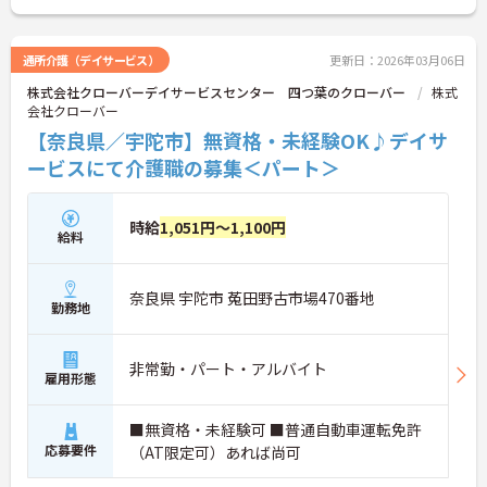
通所介護（デイサービス）
更新日：2026年03月06日
株式会社クローバーデイサービスセンター 四つ葉のクローバー
株式
会社クローバー
【奈良県／宇陀市】無資格・未経験OK♪デイサ
ービスにて介護職の募集＜パート＞
時給
1,051円～1,100円
給料
奈良県 宇陀市 菟田野古市場470番地
勤務地
非常勤・パート・アルバイト
雇用形態
■無資格・未経験可 ■普通自動車運転免許
応募要件
（AT限定可）あれば尚可