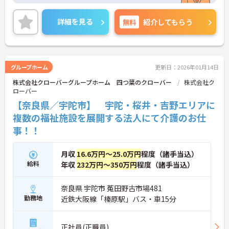
勤務時間は相談可能です。
ご興味がある方は是非一度マイナビコメディカルま
詳細を見る
無料
紹介してもらう
でお問い合わせ下さい！！
グループホーム
更新日：2026年01月14日
株式会社クローバーグループホーム 四つ葉のクローバー
株式会社ク
ローバー
【奈良県／宇陀市】 宇陀・桜井・吉野エリアに
複数の福祉施設を展開する法人にて介護のお仕
事！！
月収
16.6万円～25.0万円
程度（諸手当込）
給料
年収
232万円～350万円
程度（諸手当込）
奈良県 宇陀市 菟田野古市場481
勤務地
近鉄大阪線「榛原駅」バス・車15分
正社員(正職員)