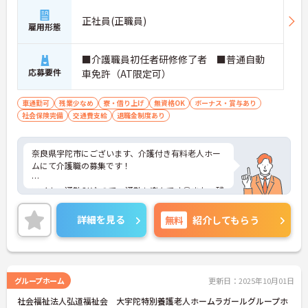
正社員(正職員)
雇用形態
■介護職員初任者研修修了者 ■普通自動
応募要件
車免許（AT限定可）
車通勤可
残業少なめ
寮・借り上げ
無資格OK
ボーナス・賞与あり
社会保険完備
交通費支給
退職金制度あり
奈良県宇陀市にございます、介護付き有料老人ホー
ムにて介護職の募集です！
マイカー通勤OKなので、通勤も楽々です◎また、残
業少なめなのでお仕事終わりの時間を大切にできま
す★単身用の入居住宅もございますので、遠方から
詳細を見る
無料
紹介してもらう
のご転職をお考えの方にもおすすめの求人です。
ご興味のある方は、マイナビ介護職までお問い合わ
せください。
グループホーム
更新日：2025年10月01日
社会福祉法人弘道福祉会 大宇陀特別養護老人ホームラガールグループホ