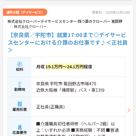
通所介護（デイサービス）
更新日：2026年01月16日
株式会社クローバーデイサービスセンター 四つ葉のクローバー 菟田野
株式会社クローバー
【奈良県／宇陀市】就業17:00まで◎デイサービ
スセンターにおける介護のお仕事です♪＜正社員
＞
月収
19.1万円～24.1万円
程度
給料
奈良県 宇陀市 菟田野古市場470
勤務地
近鉄大阪線「榛原駅」バス・車13分
正社員(正職員)
雇用形態
■介護職員初任者研修（ヘルパー2級）以
上：いずれか必須 ■実務経験：不問 ■普通
応募要件