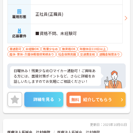
正社員(正職員)
雇用形態
■資格不問、未経験可
応募要件
車通勤可
未経験OK
残業少なめ
無資格OK
年間休日110日以上
産休･育休･介護休暇取得実績あり
社会保険完備
交通費支給
退職金制度あり
日曜休み！残業少なめ◎マイカー通勤可！ご興味あ
る方には、面接対策ポイントなど、さらに詳細をお
話しいたしますのでお気軽にご相談ください！
詳細を見る
無料
紹介してもらう
更新日：2025年10月01日
医療法人拓誠会 辻村病院
医療法人拓誠会 辻村病院