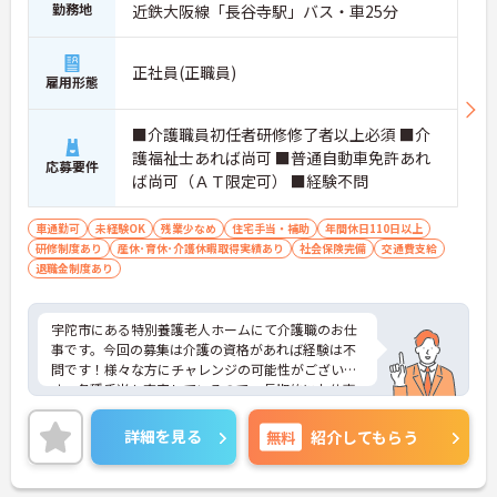
勤務地
近鉄大阪線「長谷寺駅」バス・車25分
正社員(正職員)
雇用形態
■介護職員初任者研修修了者以上必須 ■介
護福祉士あれば尚可 ■普通自動車免許あれ
応募要件
ば尚可（ＡＴ限定可） ■経験不問
車通勤可
未経験OK
残業少なめ
住宅手当・補助
年間休日110日以上
研修制度あり
産休･育休･介護休暇取得実績あり
社会保険完備
交通費支給
退職金制度あり
宇陀市にある特別養護老人ホームにて介護職のお仕
事です。今回の募集は介護の資格があれば経験は不
問です！様々な方にチャレンジの可能性がございま
す。各種手当も充実しているので、長期的にお仕事
を続けたい方にもおすすめです。
ご興味がある方は是非一度マイナビまでお問い合わ
詳細を見る
無料
紹介してもらう
せください。さらに詳細などお伝えします。