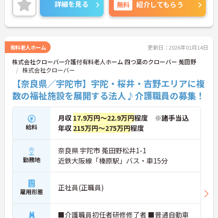
ご興味がある方は是非一度マイナビまでお問い合わ
詳細を見る
無料
紹介してもらう
せ下さい。さらに詳細などお伝えします！
有料老人ホーム
更新日：2026年01月14日
株式会社クローバー介護付有料老人ホーム 四つ葉のクローバー 菟田野
株式会社クローバー
【奈良県／宇陀市】宇陀・桜井・吉野エリアに複
数の福祉施設を展開する法人♪介護職員の募集！
月収
17.9万円～22.9万円
程度 ※諸手当込
給料
年収
215万円～275万円
程度
奈良県 宇陀市 菟田野松井1-1
勤務地
近鉄大阪線「榛原駅」バス・車15分
正社員(正職員)
雇用形態
■介護職員初任者研修修了者 ■普通自動車