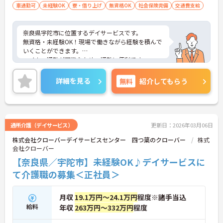
車通勤可
未経験OK
寮・借り上げ
無資格OK
社会保険完備
交通費支給
奈良県宇陀市に位置するデイサービスです。
無資格・未経験OK！現場で働きながら経験を積んで
いくことができます。
マイカー通勤が可能なため、通勤に便利です。
ご興味をお持ちの方はお気軽にお問い合わせくださ
い。
詳細を見る
無料
紹介してもらう
通所介護（デイサービス）
更新日：2026年03月06日
株式会社クローバーデイサービスセンター 四つ葉のクローバー
株式
会社クローバー
【奈良県／宇陀市】未経験OK♪デイサービスに
て介護職の募集＜正社員＞
月収
19.1万円～24.1万円
程度※諸手当込
給料
年収
263万円～332万円
程度