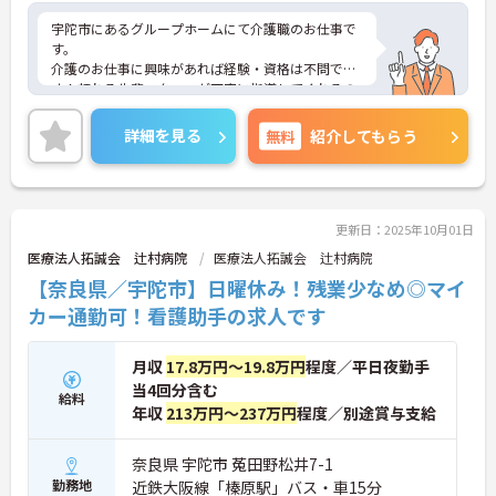
宇陀市にあるグループホームにて介護職のお仕事で
す。
介護のお仕事に興味があれば経験・資格は不問で
す！頼れる先輩スタッフが丁寧に指導してくれるの
で、未経験の方も安心♪
緑に囲まれた環境の中にあり、清潔で、設備も充実
詳細を見る
無料
紹介してもらう
しています。利用者様、スタッフともに居心地が良
く、のびのびと過ごせる環境が整っています!!
ご興味がある方は是非一度マイナビまでお問い合わ
せください。さらに詳細などお伝えします。
更新日：2025年10月01日
医療法人拓誠会 辻村病院
医療法人拓誠会 辻村病院
【奈良県／宇陀市】日曜休み！残業少なめ◎マイ
カー通勤可！看護助手の求人です
月収
17.8万円～19.8万円
程度／平日夜勤手
当4回分含む
給料
年収
213万円～237万円
程度／別途賞与支給
奈良県 宇陀市 菟田野松井7-1
勤務地
近鉄大阪線「榛原駅」バス・車15分