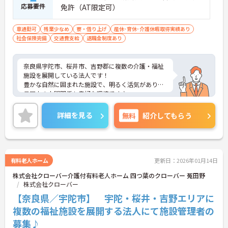
応募要件
免許（AT限定可）
車通勤可
残業少なめ
寮・借り上げ
産休･育休･介護休暇取得実績あり
社会保険完備
交通費支給
退職金制度あり
奈良県宇陀市、桜井市、吉野郡に複数の介護・福祉
施設を展開している法人です！
豊かな自然に囲まれた施設で、明るく活気があり職
員同士の人間関係も良好な環境です♪
ご興味がある方は是非一度マイナビまでお問い合わ
せ下さい。さらに詳細などお伝えします！
詳細を見る
無料
紹介してもらう
有料老人ホーム
更新日：2026年01月14日
株式会社クローバー介護付有料老人ホーム 四つ葉のクローバー 菟田野
株式会社クローバー
【奈良県／宇陀市】 宇陀・桜井・吉野エリアに
複数の福祉施設を展開する法人にて施設管理者の
募集♪