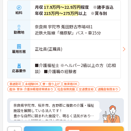
月収
17.9万円～22.9万円
程度 ※諸手当込
給料
年収
215万円～275万円
以上 ※賞与別
奈良県 宇陀市 菟田野古市場481
勤務地
近鉄大阪線「榛原駅」バス・車15分
正社員(正職員)
雇用形態
■介護福祉士 ※ヘルパー2級以上の方（応相
応募要件
談） ■介護職の経験者
車通勤可
未経験OK
寮・借り上げ
無資格OK
産休･育休･介護休暇取得実績あり
社会保険完備
交通費支給
退職金制度あり
奈良県宇陀市、桜井市、吉野郡に複数の介護・福祉
施設を展開している法人です！
豊かな自然に囲まれた施設で、明るく活気があり職
員同士の人間関係も良好な環境です♪
勤務時間は相談可能です。