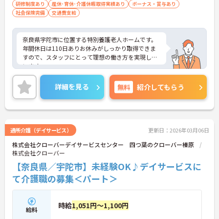
研修制度あり
産休･育休･介護休暇取得実績あり
ボーナス・賞与あり
社会保険完備
交通費支給
奈良県宇陀市に位置する特別養護老人ホームです。
年間休日は110日ありお休みがしっかり取得できま
すので、スタッフにとって理想の働き方を実現して
います。
昇給や賞与制度があり頑張りが評価されてしっかり
と職員に還元されます。
詳細を見る
無料
紹介してもらう
ご興味のある方には、面接対策ポイントなど、さら
に詳細をお話しいたしますのでお気軽にご相談くだ
さい！
通所介護（デイサービス）
更新日：2026年03月06日
株式会社クローバーデイサービスセンター 四つ葉のクローバー榛原
株式会社クローバー
【奈良県／宇陀市】未経験OK♪デイサービスに
て介護職の募集＜パート＞
時給
1,051円～1,100円
給料