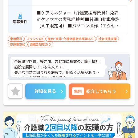
■ケアマネジャー（介護支援専門員）免許
※ケアマネの実務経験者 ■普通自動車免許
応募要件
（ＡＴ限定可） ■パソコン操作（エクセ
ル・ワード ）
車通勤可
ブランクOK
産休･育休･介護休暇取得実績あり
社会保険完備
交通費支給
退職金制度あり
奈良県宇陀市、桜井市、吉野郡に複数の介護・福祉
施設を展開している法人です！
豊かな自然に囲まれた施設で、明るく活気があり職
員同士の人間関係も良好な環境です♪
勤務時間は相談可能です。
ご興味がある方は是非一度マイナビコメディカルま
詳細を見る
無料
紹介してもらう
でお問い合わせ下さい！！