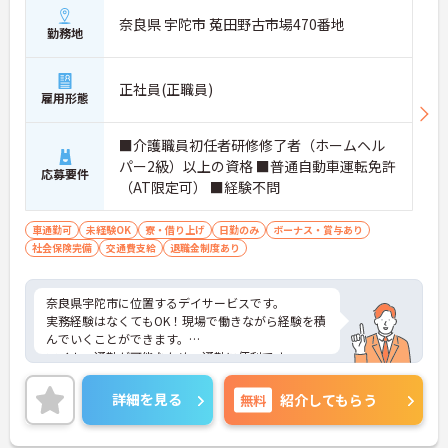
奈良県 宇陀市 菟田野古市場470番地
勤務地
正社員(正職員)
雇用形態
■介護職員初任者研修修了者（ホームヘル
パー2級）以上の資格 ■普通自動車運転免許
応募要件
（AT限定可） ■経験不問
車通勤可
未経験OK
寮・借り上げ
日勤のみ
ボーナス・賞与あり
社会保険完備
交通費支給
退職金制度あり
奈良県宇陀市に位置するデイサービスです。
実務経験はなくてもOK！現場で働きながら経験を積
んでいくことができます。
マイカー通勤が可能なため、通勤に便利です。
ご興味をお持ちの方はお気軽にお問い合わせくださ
い。
詳細を見る
無料
紹介してもらう