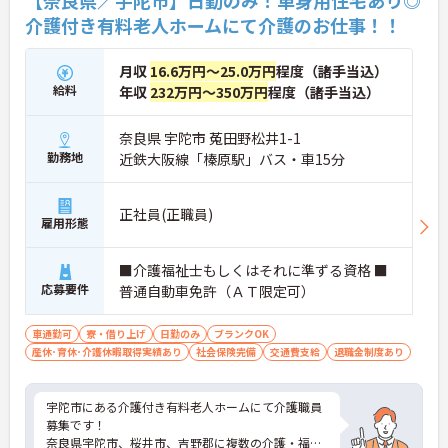
介護付き有料老人ホームにて介護のお仕事！！
月収
16.6万円～25.0万円
程度（諸手当込）
給料
年収
232万円～350万円
程度（諸手当込）
奈良県 宇陀市 菟田野松井1-1
勤務地
近鉄大阪線「榛原駅」バス・車15分
正社員(正職員)
雇用形態
■介護福祉士もしくはそれに準ずる資格 ■
応募要件
普通自動車免許（ＡＴ限定可）
車通勤可
寮・借り上げ
日勤のみ
ブランクOK
産休･育休･介護休暇取得実績あり
社会保険完備
交通費支給
退職金制度あり
宇陀市にある介護付き有料老人ホームにて介護職員
募集です！
奈良県宇陀市、桜井市、吉野郡に複数の介護・福祉