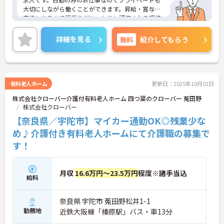
大切にしながら働くことができます。昇給・賞与の
実績もあるので頑張りがしっかりと評価される環境
です。ご興味のある方には、面接対策ポイント等、
さらに詳細をお話ししますのでお気軽にご相談くだ
詳細を見る
無料
紹介してもらう
さい！
有料老人ホーム
更新日：2025年10月01日
株式会社クローバー介護付有料老人ホーム 四つ葉のクローバー 菟田野
株式会社クローバー
【奈良県／宇陀市】マイカー通勤OK◎残業少な
め♪介護付き有料老人ホームにて介護職の募集で
す！
月収
16.6万円～23.5万円
程度※諸手当込
給料
奈良県 宇陀市 菟田野松井1-1
勤務地
近鉄大阪線「榛原駅」バス・車13分