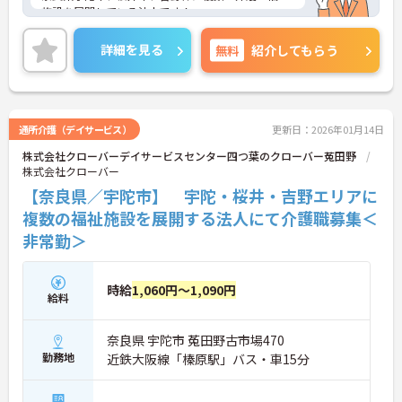
施設を展開している法人です！
豊かな自然に囲まれた施設で、明るく活気があり職
員同士の人間関係も良好な環境です♪日勤のみで無
詳細を見る
無料
紹介してもらう
理なく働けます！
勤務時間は相談可能です。
ご興味がある方は是非一度マイナビコメディカルま
でお問い合わせ下さい！！
通所介護（デイサービス）
更新日：2026年01月14日
株式会社クローバーデイサービスセンター四つ葉のクローバー菟田野
株式会社クローバー
【奈良県／宇陀市】 宇陀・桜井・吉野エリアに
複数の福祉施設を展開する法人にて介護職募集＜
非常勤＞
時給
1,060円～1,090円
給料
奈良県 宇陀市 菟田野古市場470
勤務地
近鉄大阪線「榛原駅」バス・車15分