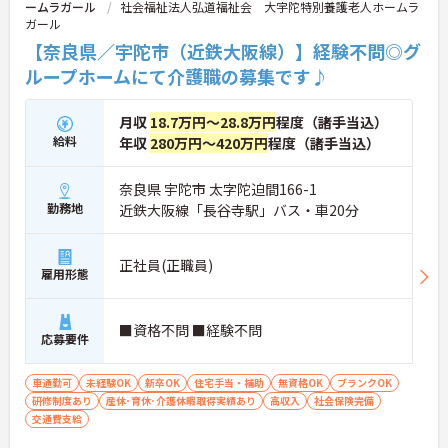
ームラガール
社会福祉法人弘道福祉会 大宇陀特別養護老人ホームラ
ガール
【奈良県／宇陀市（近鉄大阪線）】経験不問◎グ
ループホームにて介護職の募集です♪
月収
18.7万円～28.8万円
程度（諸手当込）
給料
年収
280万円～420万円
程度（諸手当込）
奈良県 宇陀市 太字陀迫間166-1
勤務地
近鉄大阪線「長谷寺駅」バス・車20分
正社員(正職員)
雇用形態
■資格不問 ■経験不問
応募要件
車通勤可
未経験OK
新卒OK
住宅手当・補助
無資格OK
ブランクOK
研修制度あり
産休･育休･介護休暇取得実績あり
高収入
社会保険完備
交通費支給