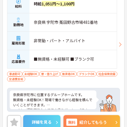
時給
1,051円～1,100円
給料
奈良県 宇陀市 菟田野古市場481番地
勤務地
非常勤・パート・アルバイト
雇用形態
■無資格・未経験可 ■ブランク可
応募要件
車通勤可
未経験OK
寮・借り上げ
無資格OK
ブランクOK
社会保険完備
交通費支給
奈良県宇陀市に位置するグループホームです。
無資格・未経験OK！現場で働きながら経験を積んで
いくことができます。
マイカー通勤可能なので行き帰りがスムーズです。
ご興味をお持ちの方はお気軽にお問い合わせくださ
い。
詳細を見る
無料
紹介してもらう