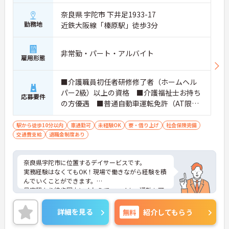
奈良県 宇陀市 下井足1933-17
勤務地
近鉄大阪線「榛原駅」徒歩3分
非常勤・パート・アルバイト
雇用形態
■介護職員初任者研修修了者（ホームヘル
パー2級）以上の資格 ■介護福祉士お持ち
応募要件
の方優遇 ■普通自動車運転免許（AT限定
可） ■経験不問 ■日曜勤務できる方が
望ましい
駅から徒歩10分以内
車通勤可
未経験OK
寮・借り上げ
社会保険完備
交通費支給
退職金制度あり
奈良県宇陀市に位置するデイサービスです。
実務経験はなくてもOK！現場で働きながら経験を積
んでいくことができます。
最寄駅より徒歩圏内にくわえて、マイカー通勤も可
能と通勤も便利です。
ご興味をお持ちの方はお気軽にお問い合わせくださ
詳細を見る
無料
紹介してもらう
い。