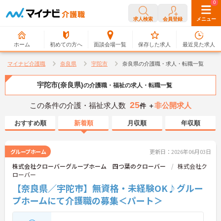
0
0
求人検索
会員登録
メニュー
ホーム
初めての方へ
面談会場一覧
保存した求人
最近見た求人
マイナビ介護職
奈良県
宇陀市
奈良県の介護職・求人・転職一覧
宇陀市(奈良県)
の介護職・福祉の求人・転職一覧
25
この条件の介護・福祉求人数
非公開求人
件 ＋
おすすめ順
新着順
月収順
年収順
グループホーム
更新日：2026年06月03日
株式会社クローバーグループホーム 四つ葉のクローバー
株式会社ク
ローバー
【奈良県／宇陀市】無資格・未経験OK♪グルー
プホームにて介護職の募集＜パート＞