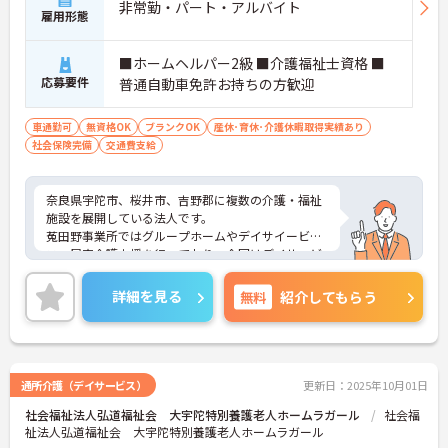
非常勤・パート・アルバイト
雇用形態
■ホームヘルパー2級 ■介護福祉士資格 ■
応募要件
普通自動車免許お持ちの方歓迎
車通勤可
無資格OK
ブランクOK
産休･育休･介護休暇取得実績あり
社会保険完備
交通費支給
奈良県宇陀市、桜井市、吉野郡に複数の介護・福祉
施設を展開している法人です。
菟田野事業所ではグループホームやデイサイービ
ス、居宅介護支援を行っており、今回はデイサービ
スでの募集です。
勤務時間は相談可能です！
詳細を見る
無料
紹介してもらう
ご興味をお持ちの方は、是非マイナビ医療介護まで
お問合せください。
通所介護（デイサービス）
更新日：2025年10月01日
社会福祉法人弘道福祉会 大宇陀特別養護老人ホームラガール
社会福
祉法人弘道福祉会 大宇陀特別養護老人ホームラガール