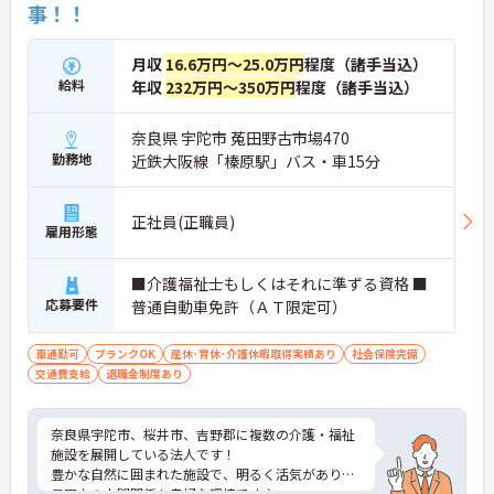
事！！
月収
16.6万円～25.0万円
程度（諸手当込）
給料
年収
232万円～350万円
程度（諸手当込）
奈良県 宇陀市 菟田野古市場470
勤務地
近鉄大阪線「榛原駅」バス・車15分
正社員(正職員)
雇用形態
■介護福祉士もしくはそれに準ずる資格 ■
応募要件
普通自動車免許（ＡＴ限定可）
車通勤可
ブランクOK
産休･育休･介護休暇取得実績あり
社会保険完備
交通費支給
退職金制度あり
奈良県宇陀市、桜井市、吉野郡に複数の介護・福祉
施設を展開している法人です！
豊かな自然に囲まれた施設で、明るく活気があり職
員同士の人間関係も良好な環境です♪