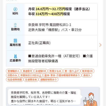
月収
24.0万円～32.7万円
程度（諸手当込）
給料
年収
324万円～438万円
程度
奈良県 宇陀市 菟田野松井1-1
勤務地
近鉄大阪線「榛原駅」バス・車15分
正社員(正職員)
雇用形態
■普通自動車免許一種（AT限定可） ■介護
応募要件
施設管理者経験優遇
管理職求人
車通勤可
未経験OK
残業少なめ
寮・借り上げ
無資格OK
日勤のみ
年間休日110日以上
産休･育休･介護休暇取得実績あり
高収入
社会保険完備
交通費支給
退職金制度あり
奈良県宇陀市、桜井市、吉野郡に複数の介護・福祉
施設を展開している法人です！
豊かな自然に囲まれた施設で、明るく活気があり職
員同士の人間関係も良好な環境です♪