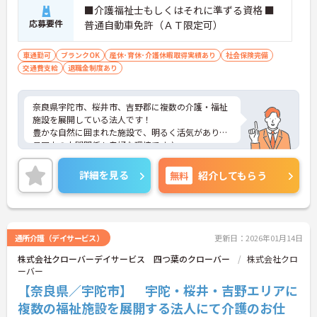
■介護福祉士もしくはそれに準ずる資格 ■
応募要件
普通自動車免許（ＡＴ限定可）
車通勤可
ブランクOK
産休･育休･介護休暇取得実績あり
社会保険完備
交通費支給
退職金制度あり
奈良県宇陀市、桜井市、吉野郡に複数の介護・福祉
施設を展開している法人です！
豊かな自然に囲まれた施設で、明るく活気があり職
員同士の人間関係も良好な環境です♪
勤務時間は相談可能です。
ご興味がある方は是非一度マイナビコメディカルま
詳細を見る
無料
紹介してもらう
でお問い合わせ下さい！！
通所介護（デイサービス）
更新日：2026年01月14日
株式会社クローバーデイサービス 四つ葉のクローバー
株式会社クロ
ーバー
【奈良県／宇陀市】 宇陀・桜井・吉野エリアに
複数の福祉施設を展開する法人にて介護のお仕