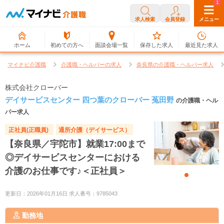
0
1
求人検索
会員登録
メニュー
ホーム
初めての方へ
面談会場一覧
保存した求人
最近見た求人
マイナビ介護職
介護職・ヘルパーの求人
奈良県の介護職・ヘルパー求人
株式会社クローバー
デイサービスセンター 四つ葉のクローバー 菟田野
の介護職・ヘル
パー求人
正社員(正職員)
通所介護（デイサービス）
【奈良県／宇陀市】就業17:00まで
◎デイサービスセンターにおける
介護のお仕事です♪＜正社員＞
更新日：2026年01月16日 求人番号：9785043
勤務地