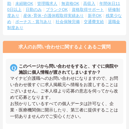
助
未経験OK
管理職求人
無資格OK
高収入
年間休日11
0日以上
日勤のみ
ブランクOK
資格取得サポート
研修制
度あり
産休･育休･介護休暇取得実績あり
新卒OK
残業少な
め
ボーナス・賞与あり
社会保険完備
交通費支給
退職金
制度あり
求人のお問い合わせに関するよくあるご質問
このページから問い合わせをすると、すぐに病院や
施設に個人情報が渡されてしまいますか？
マイナビ介護職へのお問い合わせになりますので、お問
い合わせ後すぐに求人掲載元へ情報をお渡しすることは
ございません。ご本人様より応募の意志を伺ってから改
めて応募となります。
お預かりしているすべての個人データは許可なく、企
業・医療機関側に開示したり、第三者に提供することは
一切ありませんのでご安心ください。