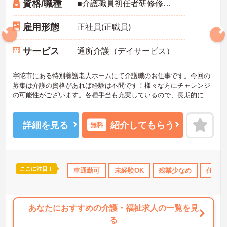
資格/職種
■介護職員初任者研修修了者以上必須 ■介護福祉士あれば尚可 ■普通自動車免許あれば尚可（ＡＴ限定可） ■経験不問
雇用形態
正社員(正職員)
サービス
通所介護（デイサービス）
宇陀市にある特別養護老人ホームにて介護職のお仕事です。今回の
募集は介護の資格があれば経験は不問です！様々な方にチャレンジ
の可能性がございます。各種手当も充実しているので、長期的にお
仕事を続けたい方にもおすすめです。
ご興味がある方は是非一度マイナビまでお問い合わせください。さ
らに詳細などお伝えします。
詳細を見る
紹介してもらう
無料
ここに注目！
K
寮・借り上げ
社会保険完備
車通勤可
未経験OK
交通費支給
残業少なめ
退職金制度あり
住宅手
あなたにおすすめの介護・福祉求人の一覧を見
る