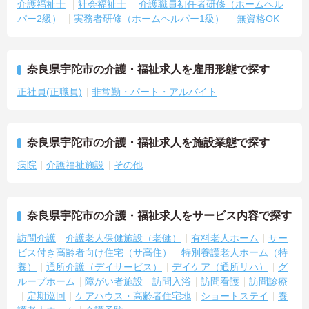
介護福祉士
社会福祉士
介護職員初任者研修（ホームヘル
パー2級）
実務者研修（ホームヘルパー1級）
無資格OK
奈良県宇陀市の介護・福祉求人を雇用形態で探す
正社員(正職員)
非常勤・パート・アルバイト
奈良県宇陀市の介護・福祉求人を施設業態で探す
病院
介護福祉施設
その他
奈良県宇陀市の介護・福祉求人をサービス内容で探す
訪問介護
介護老人保健施設（老健）
有料老人ホーム
サー
ビス付き高齢者向け住宅（サ高住）
特別養護老人ホーム（特
養）
通所介護（デイサービス）
デイケア（通所リハ）
グ
ループホーム
障がい者施設
訪問入浴
訪問看護
訪問診療
定期巡回
ケアハウス・高齢者住宅地
ショートステイ
養