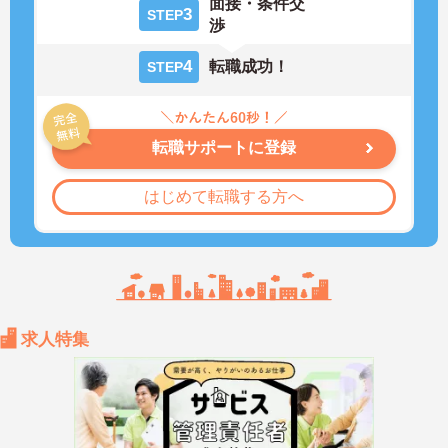
面接・条件交
3
STEP
渉
4
転職成功！
STEP
転職サポートに登録
はじめて転職する方へ
求人特集