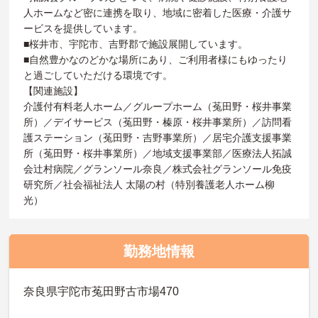
人ホームなど密に連携を取り、地域に密着した医療・介護サ
ービスを提供しています。
■桜井市、宇陀市、吉野郡で施設展開しています。
■自然豊かなのどかな場所にあり、ご利用者様にもゆったり
と過ごしていただける環境です。
【関連施設】
介護付有料老人ホーム／グループホーム（菟田野・桜井事業
所）／デイサービス（菟田野・榛原・桜井事業所）／訪問看
護ステーション（菟田野・吉野事業所）／居宅介護支援事業
所（菟田野・桜井事業所）／地域支援事業部／医療法人拓誠
会辻村病院／グランソール奈良／株式会社グランソール免疫
研究所／社会福祉法人 太陽の村（特別養護老人ホーム柳
光）
勤務地情報
奈良県宇陀市菟田野古市場470