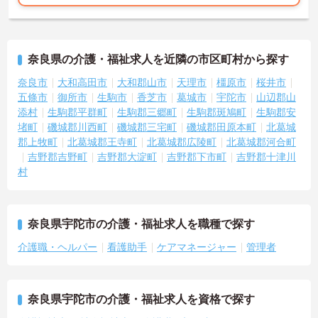
奈良県の介護・福祉求人を近隣の市区町村から探す
奈良市
大和高田市
大和郡山市
天理市
橿原市
桜井市
五條市
御所市
生駒市
香芝市
葛城市
宇陀市
山辺郡山
添村
生駒郡平群町
生駒郡三郷町
生駒郡斑鳩町
生駒郡安
堵町
磯城郡川西町
磯城郡三宅町
磯城郡田原本町
北葛城
郡上牧町
北葛城郡王寺町
北葛城郡広陵町
北葛城郡河合町
吉野郡吉野町
吉野郡大淀町
吉野郡下市町
吉野郡十津川
村
奈良県宇陀市の介護・福祉求人を職種で探す
介護職・ヘルパー
看護助手
ケアマネージャー
管理者
奈良県宇陀市の介護・福祉求人を資格で探す