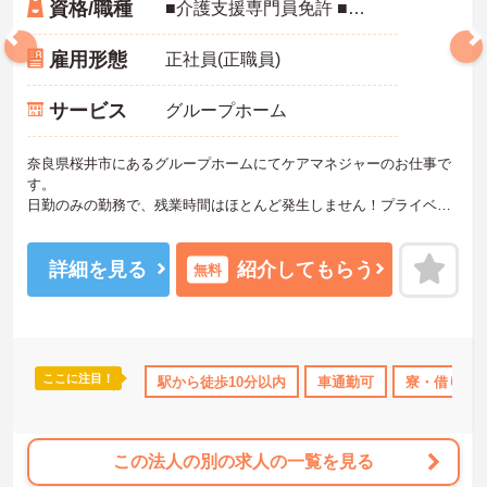
資格/職種
■介護支援専門員免許 ■普通自動車免許一種（AT限定可） ■実務経験有
雇用形態
正社員(正職員)
サービス
グループホーム
奈良県桜井市にあるグループホームにてケアマネジャーのお仕事で
す。
日勤のみの勤務で、残業時間はほとんど発生しません！プライベー
トとメリハリをつけてご勤務できます。
ご興味がある方は是非一度マイナビまでお問い合わせください。さ
らに詳細などお伝えします！
詳細を見る
紹介してもらう
無料
ここに注目！
業少なめ
寮・借り上げ
駅から徒歩10分以内
無資格OK
日勤のみ
車通勤可
年間休日110日
寮・借り上
この法人の別の求人の一覧を見る