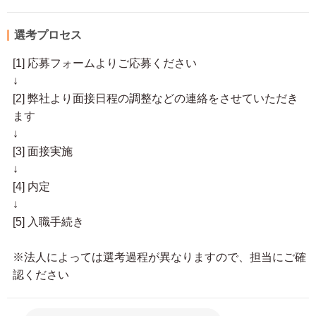
選考プロセス
[1] 応募フォームよりご応募ください
↓
[2] 弊社より面接日程の調整などの連絡をさせていただき
ます
↓
[3] 面接実施
↓
[4] 内定
↓
[5] 入職手続き
※法人によっては選考過程が異なりますので、担当にご確
認ください