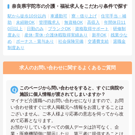
奈良県宇陀市の介護・福祉求人をこだわり条件で探す
駅から徒歩10分以内
車通勤可
寮・借り上げ
住宅手当・補
助
未経験OK
管理職求人
無資格OK
高収入
年間休日11
0日以上
日勤のみ
ブランクOK
資格取得サポート
研修制
度あり
産休･育休･介護休暇取得実績あり
新卒OK
残業少な
め
ボーナス・賞与あり
社会保険完備
交通費支給
退職金
制度あり
求人のお問い合わせに関するよくあるご質問
このページから問い合わせをすると、すぐに病院や
施設に個人情報が渡されてしまいますか？
マイナビ介護職へのお問い合わせになりますので、お問
い合わせ後すぐに求人掲載元へ情報をお渡しすることは
ございません。ご本人様より応募の意志を伺ってから改
めて応募となります。
お預かりしているすべての個人データは許可なく、企
業・医療機関側に開示したり、第三者に提供することは