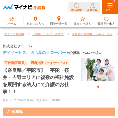
0
1
求人検索
会員登録
メニュー
ホーム
初めての方へ
面談会場一覧
保存した求人
最近見た求人
マイナビ介護職
介護職・ヘルパーの求人
奈良県の介護職・ヘルパー求人
株式会社クローバー
デイサービス 四つ葉のクローバー
の介護職・ヘルパー求人
正社員(正職員)
通所介護（デイサービス）
【奈良県／宇陀市】 宇陀・桜
井・吉野エリアに複数の福祉施設
を展開する法人にて介護のお仕
事！！
更新日：2026年01月14日 求人番号：649401
勤務地