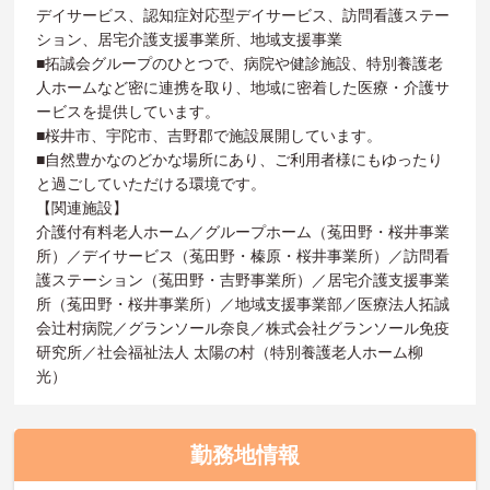
デイサービス、認知症対応型デイサービス、訪問看護ステー
ション、居宅介護支援事業所、地域支援事業
■拓誠会グループのひとつで、病院や健診施設、特別養護老
人ホームなど密に連携を取り、地域に密着した医療・介護サ
ービスを提供しています。
■桜井市、宇陀市、吉野郡で施設展開しています。
■自然豊かなのどかな場所にあり、ご利用者様にもゆったり
と過ごしていただける環境です。
【関連施設】
介護付有料老人ホーム／グループホーム（菟田野・桜井事業
所）／デイサービス（菟田野・榛原・桜井事業所）／訪問看
護ステーション（菟田野・吉野事業所）／居宅介護支援事業
所（菟田野・桜井事業所）／地域支援事業部／医療法人拓誠
会辻村病院／グランソール奈良／株式会社グランソール免疫
研究所／社会福祉法人 太陽の村（特別養護老人ホーム柳
光）
勤務地情報