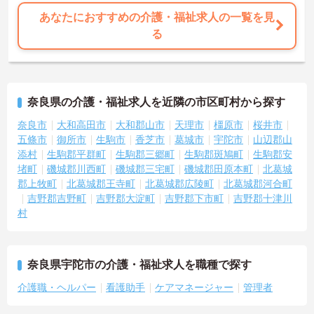
あなたにおすすめの介護・福祉求人の一覧を見
る
奈良県の介護・福祉求人を近隣の市区町村から探す
奈良市
大和高田市
大和郡山市
天理市
橿原市
桜井市
五條市
御所市
生駒市
香芝市
葛城市
宇陀市
山辺郡山
添村
生駒郡平群町
生駒郡三郷町
生駒郡斑鳩町
生駒郡安
堵町
磯城郡川西町
磯城郡三宅町
磯城郡田原本町
北葛城
郡上牧町
北葛城郡王寺町
北葛城郡広陵町
北葛城郡河合町
吉野郡吉野町
吉野郡大淀町
吉野郡下市町
吉野郡十津川
村
奈良県宇陀市の介護・福祉求人を職種で探す
介護職・ヘルパー
看護助手
ケアマネージャー
管理者