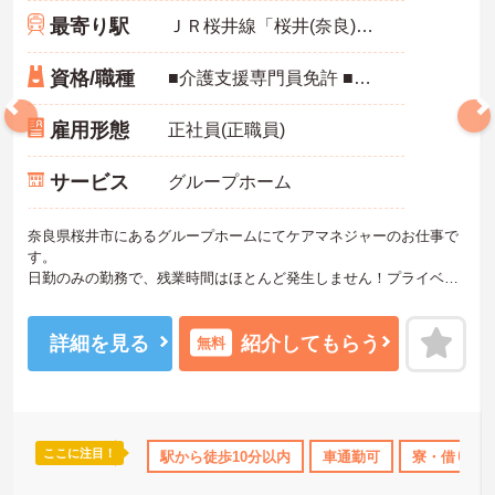
最寄り駅
ＪＲ桜井線「桜井(奈良)駅」徒歩9分
資格/職種
■介護支援専門員免許 ■普通自動車免許一種（AT限定可） ■実務経験有
雇用形態
正社員(正職員)
サービス
グループホーム
奈良県桜井市にあるグループホームにてケアマネジャーのお仕事で
す。
日勤のみの勤務で、残業時間はほとんど発生しません！プライベー
トとメリハリをつけてご勤務できます。
ご興味がある方は是非一度マイナビまでお問い合わせください。さ
らに詳細などお伝えします！
詳細を見る
紹介してもらう
無料
ここに注目！
勤可
寮・借り上げ
駅から徒歩10分以内
日勤のみ
年間休日110日以上
車通勤可
産休･育休･
寮・借り上