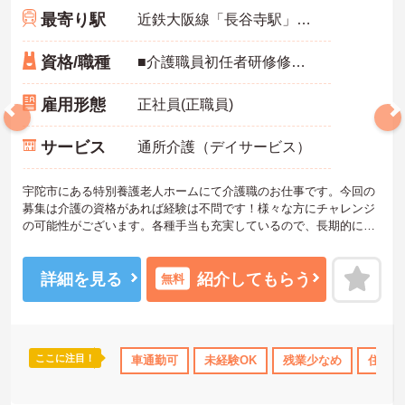
最寄り駅
近鉄大阪線「長谷寺駅」バス・車25分
資格/職種
■介護職員初任者研修修了者以上必須 ■介護福祉士あれば尚可 ■普通自動車免許あれば尚可（ＡＴ限定可） ■経験不問
雇用形態
正社員(正職員)
サービス
通所介護（デイサービス）
宇陀市にある特別養護老人ホームにて介護職のお仕事です。今回の
募集は介護の資格があれば経験は不問です！様々な方にチャレンジ
の可能性がございます。各種手当も充実しているので、長期的にお
仕事を続けたい方にもおすすめです。
ご興味がある方は是非一度マイナビまでお問い合わせください。さ
らに詳細などお伝えします。
詳細を見る
紹介してもらう
無料
ここに注目！
K
寮・借り上げ
社会保険完備
車通勤可
未経験OK
交通費支給
残業少なめ
退職金制度あり
住宅手