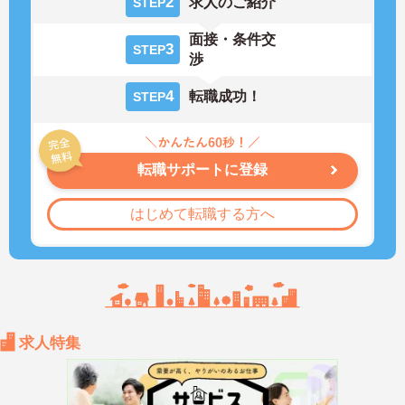
2
求人のご紹介
STEP
面接・条件交
3
STEP
渉
4
転職成功！
STEP
転職サポートに登録
はじめて転職する方へ
求人特集