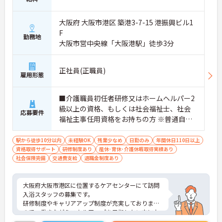
大阪府 大阪市港区 築港3-7-15 港振興ビル1
F
勤務地
大阪市営中央線「大阪港駅」徒歩3分
正社員(正職員)
雇用形態
■介護職員初任者研修又はホームヘルパー2
級以上の資格、もしくは社会福祉士、社会
応募要件
福祉主事任用資格をお持ちの方 ※普通自動
車運転免許必須（AT可） ※未経験の方も相
談可能
駅から徒歩10分以内
未経験OK
残業少なめ
日勤のみ
年間休日110日以上
資格取得サポート
研修制度あり
産休･育休･介護休暇取得実績あり
社会保険完備
交通費支給
退職金制度あり
大阪府大阪市港区に位置するケアセンターにて訪問
入浴スタッフの募集です。
研修制度やキャリアアップ制度が充実しております
ので、働きながらスキルアップを目指したい方にお
すすめです！