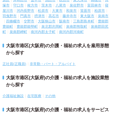
原区
岸和田市
豊中市
池田市
吹田市
泉大津市
高槻市
貝
塚市
守口市
枚方市
茨木市
八尾市
泉佐野市
富田林市
寝
屋川市
河内長野市
松原市
大東市
和泉市
箕面市
柏原市
羽曳野市
門真市
摂津市
高石市
藤井寺市
東大阪市
泉南市
四條畷市
交野市
大阪狭山市
阪南市
三島郡島本町
豊能郡
豊能町
豊能郡能勢町
泉北郡忠岡町
泉南郡熊取町
泉南郡田尻
町
泉南郡岬町
南河内郡太子町
南河内郡河南町
大阪市港区(大阪府)の介護・福祉の求人を雇用形態
から探す
正社員(正職員)
非常勤・パート・アルバイト
大阪市港区(大阪府)の介護・福祉の求人を施設業態
から探す
介護福祉施設
在宅医療
その他
大阪市港区(大阪府)の介護・福祉の求人をサービス