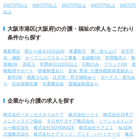
250万円以上
300万円以上
350万円以上
400万円以上
500万円
以上
大阪市港区(大阪府)の介護・福祉の求人をこだわり
条件から探す
夜勤専従
駅から徒歩10分以内
車通勤可
寮・借り上げ
住宅手
当・補助
オープニングスタッフ募集
未経験OK
管理職求人
無
資格OK
高収入
年間休日110日以上
日勤のみ
ブランクOK
資
格取得サポート
研修制度あり
産休･育休･介護休暇取得実績あり
新卒OK
残業少なめ
託児所・育児補助あり
ボーナス・賞与あ
り
社会保険完備
交通費支給
退職金制度あり
企業から介護の求人を探す
株式会社ベネッセスタイルケア
株式会社ツクイ
株式会社日本ア
メニティライフ協会
ＳＯＭＰＯケア株式会社
ソーシャルインク
ルー株式会社
株式会社SOYOKAZE
株式会社ケア２１
ALSOK
介護株式会社
株式会社ケアリッツ・アンド・パートナーズ
株式