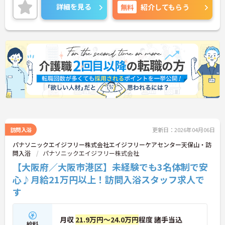
詳細を見る
無料
紹介してもらう
訪問入浴
更新日：2026年04月06日
パナソニックエイジフリー株式会社エイジフリーケアセンター天保山・訪
問入浴
パナソニックエイジフリー株式会社
【大阪府／大阪市港区】未経験でも3名体制で安
心♪月給21万円以上！訪問入浴スタッフ求人で
す
月収
21.9万円～24.0万円
程度 諸手当込
給料