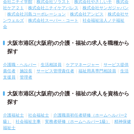
会社ニチイ学館
株式会社ソラスト
株式会社やさしい手
株式会
社ケア２１
株式会社ニチイケアパレス
株式会社サンガジャパン
株式会社川島コーポレーション
株式会社アンビス
株式会社サ
ンウェルズ
株式会社スーパー・コート
社会福祉法人ノテ福祉
会
大阪市港区(大阪府)の介護・福祉の求人を職種から
探す
介護職・ヘルパー
生活相談員
ケアマネージャー
サービス提供
責任者
施設長
サービス管理責任者
福祉用具専門相談員
生活
支援員
管理者
大阪市港区(大阪府)の介護・福祉の求人を資格から
探す
介護福祉士
社会福祉士
介護職員初任者研修（ホームヘルパー2
級）
社会福祉主事
実務者研修（ホームヘルパー1級）
精神保健
福祉士