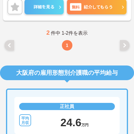
また、未経験でこれから訪問入浴にチャレンジした
詳細を見る
無料
紹介してもらう
い方も大歓迎です！
ご興味のある方には、面接対策ポイントなど、さら
に詳細をお話しいたしますので、お気軽にご相談く
ださい。
2
件中 1-2件を表示
1
大阪府の雇用形態別介護職の平均給与
正社員
24.6
万円