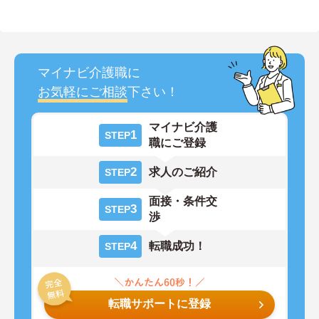
マイナビ介護職に
お気軽にご相談
下さい！
マイナビ介護
1
STEP
職にご登録
2
求人のご紹介
STEP
面接・条件交
3
STEP
渉
4
転職成功！
STEP
転職サポートに登録