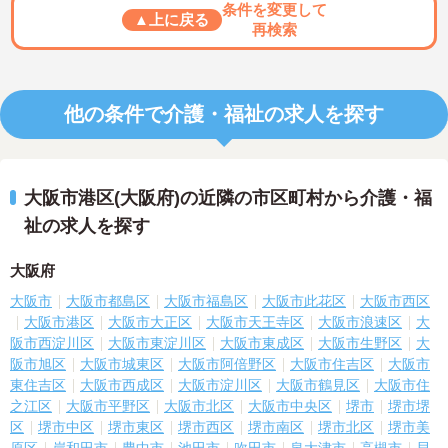
条件を変更して
▲上に戻る
再検索
他の条件で介護・福祉の求人を探す
大阪市港区(大阪府)の近隣の市区町村から介護・福
祉の求人を探す
大阪府
大阪市
大阪市都島区
大阪市福島区
大阪市此花区
大阪市西区
大阪市港区
大阪市大正区
大阪市天王寺区
大阪市浪速区
大
阪市西淀川区
大阪市東淀川区
大阪市東成区
大阪市生野区
大
阪市旭区
大阪市城東区
大阪市阿倍野区
大阪市住吉区
大阪市
東住吉区
大阪市西成区
大阪市淀川区
大阪市鶴見区
大阪市住
之江区
大阪市平野区
大阪市北区
大阪市中央区
堺市
堺市堺
区
堺市中区
堺市東区
堺市西区
堺市南区
堺市北区
堺市美