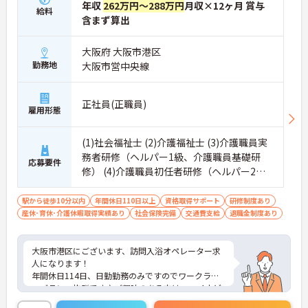
年収
262万円～288万円
月収×12ヶ月 賞与
給料
含まず算出
大阪府 大阪市港区
勤務地
大阪市営中央線
正社員(正職員)
雇用形態
(1)社会福祉士 (2)介護福祉士 (3)介護職員実
務者研修（ヘルパー1級、介護職員基礎研
応募要件
修） (4)介護職員初任者研修（ヘルパー2
級）、社会福祉主事任用 ※普通自動車免許
（ＡＴ限定可）必須
駅から徒歩10分以内
年間休日110日以上
資格取得サポート
研修制度あり
産休･育休･介護休暇取得実績あり
社会保険完備
交通費支給
退職金制度あり
大阪市港区にございます、訪問入浴オペレーター求
人になります！
年間休日114日、日勤勤務のみですのでワークライ
フバランス抜群です♪ご興味のある方は、マイナビ
介護職までお問い合わせください。