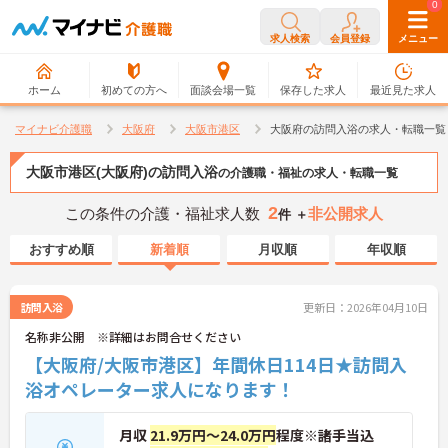
0
0
求人検索
会員登録
メニュー
ホーム
初めての方へ
面談会場一覧
保存した求人
最近見た求人
マイナビ介護職
大阪府
大阪市港区
大阪府の訪問入浴の求人・転職一覧
大阪市港区(大阪府)の訪問入浴
の介護職・福祉の求人・転職一覧
2
この条件の介護・福祉求人数
非公開求人
件 ＋
おすすめ順
新着順
月収順
年収順
訪問入浴
更新日：2026年04月10日
名称非公開 ※詳細はお問合せください
【大阪府/大阪市港区】年間休日114日★訪問入
浴オペレーター求人になります！
月収
21.9万円～24.0万円
程度※諸手当込