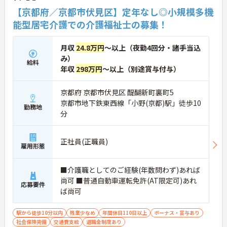
【京都府／京都市伏見区】定年なし◎小規模多機
能型居宅介護での介護福祉士の募集！
月収
24.8万円
～以上（夜勤4回分・諸手当込
み）
給料
年収
298万円
～以上（別途賞与付与）
京都府 京都市伏見区 醍醐新町裏町5
京都市地下鉄東西線「小野(京都)駅」徒歩10
勤務地
分
正社員(正職員)
雇用形態
■介護職としてのご経験(年数問わず)あれば
尚可 ■普通自動車運転免許(AT限定可)あれ
応募要件
ば尚可
駅から徒歩10分以内
残業少なめ
年間休日110日以上
ボーナス・賞与あり
社会保険完備
交通費支給
退職金制度あり