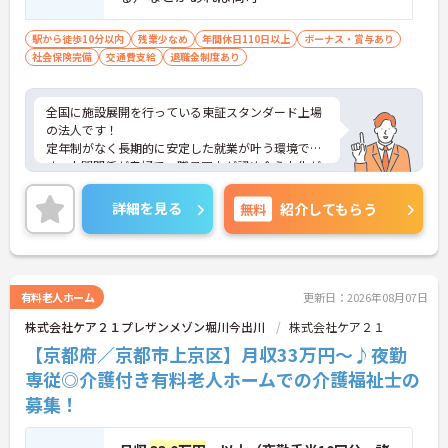
駅から徒歩10分以内
残業少なめ
年間休日110日以上
ボーナス・賞与あり
社会保険完備
交通費支給
退職金制度あり
全国に施設展開を行っている東証スタンダード上場
の法人です！
定年制がなく長期的に安定した就業が叶う環境で
す。人間関係が良好で、職員同士が認め合う文化が
根付いています。
ご興味のある方には、面接対策ポイントなど、さら
詳細を見る
無料
紹介してもらう
に詳細をご案内しますのでお気軽にご相談くださ
い！
有料老人ホーム
更新日：2026年08月07日
株式会社ケア２１プレザンメゾン堀川今出川
株式会社ケア２１
【京都府／京都市上京区】月収33万円～♪夜勤
専従◎介護付き有料老人ホームでの介護福祉士の
募集！