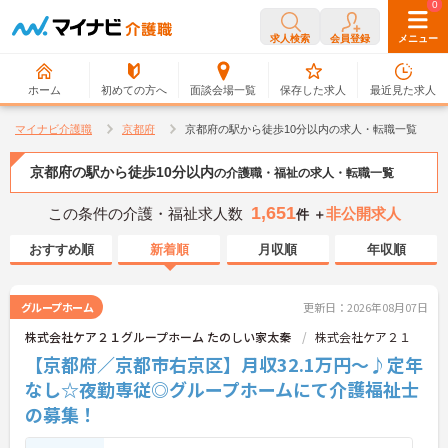
0
0
求人検索
会員登録
メニュー
ホーム
初めての方へ
面談会場一覧
保存した求人
最近見た求人
マイナビ介護職
京都府
京都府の駅から徒歩10分以内の求人・転職一覧
京都府の駅から徒歩10分以内
の介護職・福祉の求人・転職一覧
1,651
この条件の介護・福祉求人数
非公開求人
件 ＋
おすすめ順
新着順
月収順
年収順
グループホーム
更新日：2026年08月07日
株式会社ケア２１グループホーム たのしい家太秦
株式会社ケア２１
【京都府／京都市右京区】月収32.1万円～♪定年
なし☆夜勤専従◎グループホームにて介護福祉士
の募集！