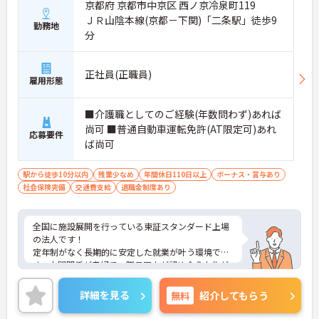
京都府 京都市中京区 西ノ京冷泉町119
ＪＲ山陰本線(京都－下関)「二条駅」徒歩9
勤務地
分
正社員(正職員)
雇用形態
■介護職としてのご経験(年数問わず)あれば
尚可 ■普通自動車運転免許(AT限定可)あれ
応募要件
ば尚可
駅から徒歩10分以内
残業少なめ
年間休日110日以上
ボーナス・賞与あり
社会保険完備
交通費支給
退職金制度あり
全国に施設展開を行っている東証スタンダード上場
の法人です！
定年制がなく長期的に安定した就業が叶う環境で
す。人間関係が良好で、職員同士が認め合う文化が
根付いています。
ご興味のある方には、面接対策ポイントなど、さら
詳細を見る
無料
紹介してもらう
に詳細をご案内しますのでお気軽にご相談くださ
い！