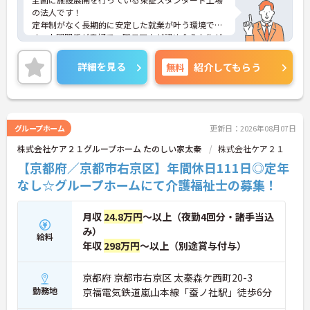
の法人です！
定年制がなく長期的に安定した就業が叶う環境で
す。人間関係が良好で、職員同士が認め合う文化が
根付いています。
ご興味のある方には、面接対策ポイントなど、さら
詳細を見る
無料
紹介してもらう
に詳細をご案内しますのでお気軽にご相談くださ
い！
グループホーム
更新日：2026年08月07日
株式会社ケア２１グループホーム たのしい家太秦
株式会社ケア２１
【京都府／京都市右京区】年間休日111日◎定年
なし☆グループホームにて介護福祉士の募集！
月収
24.8万円
～以上（夜勤4回分・諸手当込
み）
給料
年収
298万円
～以上（別途賞与付与）
京都府 京都市右京区 太秦森ケ西町20-3
勤務地
京福電気鉄道嵐山本線「蚕ノ社駅」徒歩6分