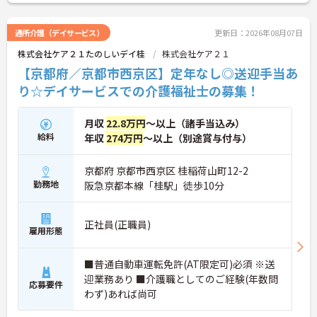
通所介護（デイサービス）
更新日：2026年08月07日
株式会社ケア２１たのしいデイ桂
株式会社ケア２１
【京都府／京都市西京区】定年なし◎送迎手当あ
り☆デイサービスでの介護福祉士の募集！
月収
22.8万円
～以上（諸手当込み）
給料
年収
274万円
～以上（別途賞与付与）
京都府 京都市西京区 桂稲荷山町12-2
勤務地
阪急京都本線「桂駅」徒歩10分
正社員(正職員)
雇用形態
■普通自動車運転免許(AT限定可)必須 ※送
迎業務あり ■介護職としてのご経験(年数問
応募要件
わず)あれば尚可