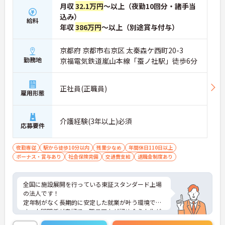
月収
32.1万円
～以上（夜勤10回分・諸手当
込み）
給料
年収
386万円
～以上（別途賞与付与）
京都府 京都市右京区 太秦森ケ西町20-3
勤務地
京福電気鉄道嵐山本線「蚕ノ社駅」徒歩6分
正社員(正職員)
雇用形態
介護経験(3年以上)必須
応募要件
夜勤専従
駅から徒歩10分以内
残業少なめ
年間休日110日以上
ボーナス・賞与あり
社会保険完備
交通費支給
退職金制度あり
全国に施設展開を行っている東証スタンダード上場
の法人です！
定年制がなく長期的に安定した就業が叶う環境で
す。人間関係が良好で、職員同士が認め合う文化が
根付いています。