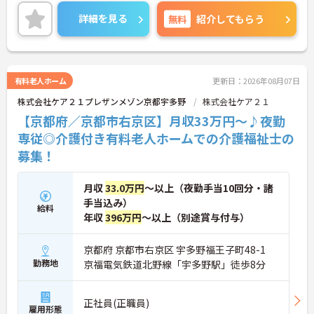
根付いています。
ご興味のある方には、面接対策ポイントなど、さら
詳細を見る
無料
紹介してもらう
に詳細をご案内しますのでお気軽にご相談くださ
い！
有料老人ホーム
更新日：2026年08月07日
株式会社ケア２１プレザンメゾン京都宇多野
株式会社ケア２１
【京都府／京都市右京区】月収33万円～♪夜勤
専従◎介護付き有料老人ホームでの介護福祉士の
募集！
月収
33.0万円
～以上（夜勤手当10回分・諸
手当込み）
給料
年収
396万円
～以上（別途賞与付与）
京都府 京都市右京区 宇多野福王子町48-1
勤務地
京福電気鉄道北野線「宇多野駅」徒歩8分
正社員(正職員)
雇用形態