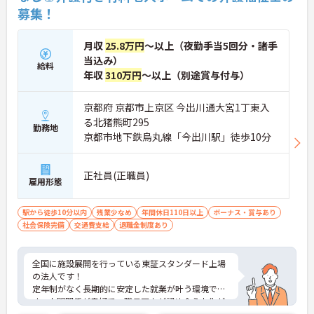
募集！
月収
25.8万円
～以上（夜勤手当5回分・諸手
当込み）
給料
年収
310万円
～以上（別途賞与付与）
京都府 京都市上京区 今出川通大宮1丁東入
る北猪熊町295
勤務地
京都市地下鉄烏丸線「今出川駅」徒歩10分
正社員(正職員)
雇用形態
駅から徒歩10分以内
残業少なめ
年間休日110日以上
ボーナス・賞与あり
社会保険完備
交通費支給
退職金制度あり
全国に施設展開を行っている東証スタンダード上場
の法人です！
定年制がなく長期的に安定した就業が叶う環境で
す。人間関係が良好で、職員同士が認め合う文化が
根付いています。