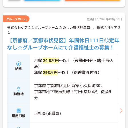
い！
グループホーム
更新日：2026年08月07日
株式会社ケア２１グループホーム たのしい家伏見深草
株式会社ケア２
１
【京都府／京都市伏見区】年間休日111日◎定年
なし☆グループホームにて介護福祉士の募集！
月収
24.8万円
～以上（夜勤4回分・諸手当込
み）
給料
年収
298万円
～以上（別途賞与付与）
京都府 京都市伏見区 深草小久保町302
京都市地下鉄烏丸線「竹田(京都)駅」徒歩9
勤務地
分
正社員(正職員)
雇用形態