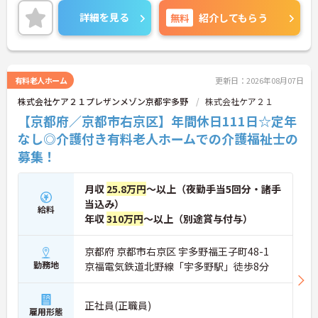
ご興味のある方には、面接対策ポイントなど、さら
詳細を見る
無料
紹介してもらう
に詳細をご案内しますのでお気軽にご相談くださ
い！
有料老人ホーム
更新日：2026年08月07日
株式会社ケア２１プレザンメゾン京都宇多野
株式会社ケア２１
【京都府／京都市右京区】年間休日111日☆定年
なし◎介護付き有料老人ホームでの介護福祉士の
募集！
月収
25.8万円
～以上（夜勤手当5回分・諸手
当込み）
給料
年収
310万円
～以上（別途賞与付与）
京都府 京都市右京区 宇多野福王子町48-1
勤務地
京福電気鉄道北野線「宇多野駅」徒歩8分
正社員(正職員)
雇用形態