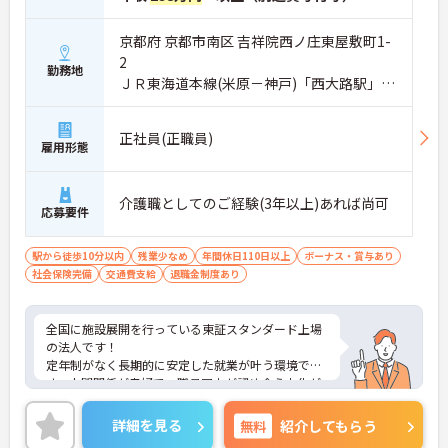
京都府 京都市南区 吉祥院西ノ庄東屋敷町1-
2
勤務地
ＪＲ東海道本線(米原－神戸)「西大路駅」徒
歩10分
正社員(正職員)
雇用形態
介護職としてのご経験(3年以上)あれば尚可
応募要件
駅から徒歩10分以内
残業少なめ
年間休日110日以上
ボーナス・賞与あり
社会保険完備
交通費支給
退職金制度あり
全国に施設展開を行っている東証スタンダード上場
の法人です！
定年制がなく長期的に安定した就業が叶う環境で
す。人間関係が良好で、職員同士が認め合う文化が
根付いています。
ご興味のある方には、面接対策ポイントなど、さら
詳細を見る
無料
紹介してもらう
に詳細をご案内しますのでお気軽にご相談くださ