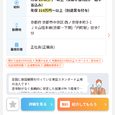
当込み）
給料
年収
310万円
～以上（別途賞与付与）
京都府 京都市中京区 西ノ京塚本町3-1
ＪＲ山陰本線(京都－下関)「円町駅」徒歩7
勤務地
分
正社員(正職員)
雇用形態
駅から徒歩10分以内
残業少なめ
年間休日110日以上
ボーナス・賞与あり
社会保険完備
交通費支給
退職金制度あり
全国に施設展開を行っている東証スタンダード上場
の法人です！
定年制がなく長期的に安定した就業が叶う環境で
す。人間関係が良好で、職員同士が認め合う文化が
根付いています。
ご興味のある方には、面接対策ポイントなど、さら
詳細を見る
無料
紹介してもらう
に詳細をご案内しますのでお気軽にご相談くださ
い！