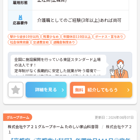
雇用形態
介護職としてのご経験(3年以上)あれば尚可
応募要件
駅から徒歩10分以内
残業少なめ
年間休日110日以上
ボーナス・賞与あり
社会保険完備
交通費支給
退職金制度あり
全国に施設展開を行っている東証スタンダード上場
の法人です！
定年制がなく長期的に安定した就業が叶う環境で
す。人間関係が良好で、職員同士が認め合う文化が
根付いています。
ご興味のある方には、面接対策ポイントなど、さら
詳細を見る
無料
紹介してもらう
に詳細をご案内しますのでお気軽にご相談くださ
い！
グループホーム
更新日：2026年08月07日
株式会社ケア２１グループホーム たのしい家山科音羽
株式会社ケア２
１