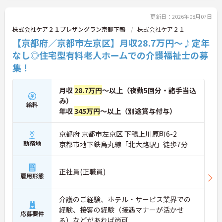
更新日：2026年08月07日
株式会社ケア２１プレザングラン京都下鴨
株式会社ケア２１
【京都府／京都市左京区】月収28.7万円～♪定年
なし◎住宅型有料老人ホームでの介護福祉士の募
集！
月収
28.7万円
～以上（夜勤5回分・諸手当込
み）
給料
年収
345万円
～以上（別途賞与付与）
京都府 京都市左京区 下鴨上川原町6-2
勤務地
京都市地下鉄烏丸線「北大路駅」徒歩7分
正社員(正職員)
雇用形態
介護のご経験、ホテル・サービス業界での
経験、接客の経験（接遇マナーが活かせ
応募要件
る）などがあれば尚可