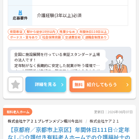
介護経験(3年以上)必須
応募要件
夜勤専従
駅から徒歩10分以内
残業少なめ
年間休日110日以上
ボーナス・賞与あり
社会保険完備
交通費支給
退職金制度あり
全国に施設展開を行っている東証スタンダード上場
の法人です！
定年制がなく長期的に安定した就業が叶う環境で
す。人間関係が良好で、職員同士が認め合う文化が
根付いています。
ご興味のある方には、面接対策ポイントなど、さら
詳細を見る
無料
紹介してもらう
に詳細をご案内しますのでお気軽にご相談くださ
い！
有料老人ホーム
更新日：2026年08月07日
株式会社ケア２１プレザンメゾン堀川今出川
株式会社ケア２１
【京都府／京都市上京区】年間休日111日☆定年
なし◎介護付き有料老人ホームでの介護福祉士の