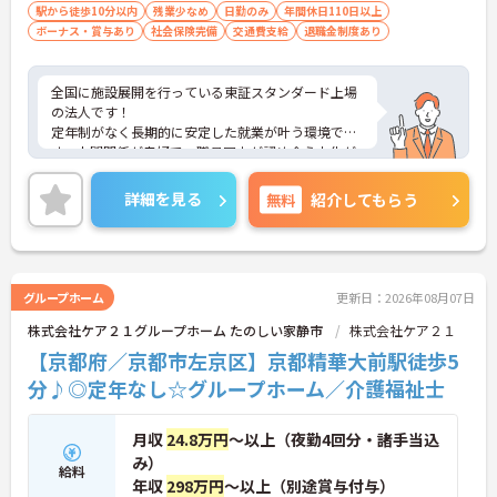
駅から徒歩10分以内
残業少なめ
日勤のみ
年間休日110日以上
ボーナス・賞与あり
社会保険完備
交通費支給
退職金制度あり
全国に施設展開を行っている東証スタンダード上場
の法人です！
定年制がなく長期的に安定した就業が叶う環境で
す。人間関係が良好で、職員同士が認め合う文化が
根付いています。
ご興味のある方には、面接対策ポイントなど、さら
詳細を見る
無料
紹介してもらう
に詳細をご案内しますのでお気軽にご相談くださ
い！
グループホーム
更新日：2026年08月07日
株式会社ケア２１グループホーム たのしい家静市
株式会社ケア２１
【京都府／京都市左京区】京都精華大前駅徒歩5
分♪◎定年なし☆グループホーム／介護福祉士
月収
24.8万円
～以上（夜勤4回分・諸手当込
み）
給料
年収
298万円
～以上（別途賞与付与）