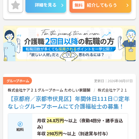
ご興味のある方には、面接対策ポイントなど、さら
詳細を見る
無料
紹介してもらう
に詳細をご案内しますのでお気軽にご相談くださ
い！
グループホーム
更新日：2026年08月07日
株式会社ケア２１グループホーム たのしい家醍醐
株式会社ケア２１
【京都府／京都市伏見区】年間休日111日◎定年
なし☆グループホームにて介護福祉士の募集！
月収
24.8万円
～以上（夜勤4回分・諸手当込
み）
給料
年収
298万円
～以上（別途賞与付与）