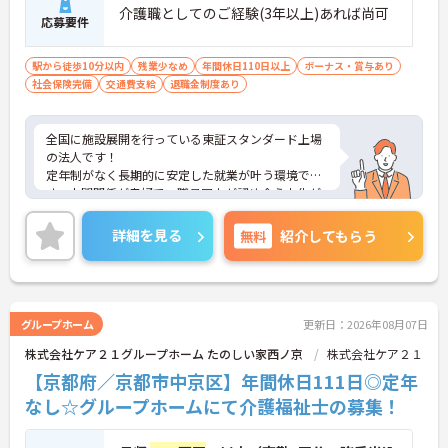
介護職としてのご経験(3年以上)あれば尚可
応募要件
駅から徒歩10分以内
残業少なめ
年間休日110日以上
ボーナス・賞与あり
社会保険完備
交通費支給
退職金制度あり
全国に施設展開を行っている東証スタンダード上場
の法人です！
定年制がなく長期的に安定した就業が叶う環境で
す。人間関係が良好で、職員同士が認め合う文化が
根付いています。
ご興味のある方には、面接対策ポイントなど、さら
詳細を見る
無料
紹介してもらう
に詳細をご案内しますのでお気軽にご相談くださ
い！
グループホーム
更新日：2026年08月07日
株式会社ケア２１グループホーム たのしい家西ノ京
株式会社ケア２１
【京都府／京都市中京区】年間休日111日◎定年
なし☆グループホームにて介護福祉士の募集！