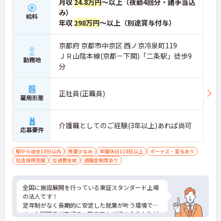
月収
24.8万円
～以上（夜勤4回分・諸手当込
み）
給料
年収
298万円
～以上（別途賞与付与）
京都府 京都市中京区 西ノ京冷泉町119
ＪＲ山陰本線(京都－下関)「二条駅」徒歩9
勤務地
分
正社員(正職員)
雇用形態
介護職としてのご経験(3年以上)あれば尚可
応募要件
駅から徒歩10分以内
残業少なめ
年間休日110日以上
ボーナス・賞与あり
社会保険完備
交通費支給
退職金制度あり
全国に施設展開を行っている東証スタンダード上場
の法人です！
定年制がなく長期的に安定した就業が叶う環境で
す。人間関係が良好で、職員同士が認め合う文化が