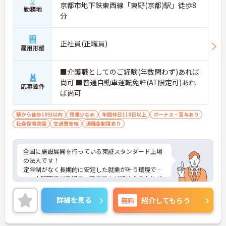
京都市地下鉄東西線「東野(京都)駅」徒歩8
勤務地
分
正社員(正職員)
雇用形態
■介護職としてのご経験(年数問わず)あれば
尚可 ■普通自動車運転免許(AT限定可)あれ
応募要件
ば尚可
駅から徒歩10分以内
残業少なめ
年間休日110日以上
ボーナス・賞与あり
社会保険完備
交通費支給
退職金制度あり
全国に施設展開を行っている東証スタンダード上場
の法人です！
定年制がなく長期的に安定した就業が叶う環境で
す。人間関係が良好で、職員同士が認め合う文化が
根付いています。
ご興味のある方には、面接対策ポイントなど、さら
詳細を見る
無料
紹介してもらう
に詳細をご案内しますのでお気軽にご相談くださ
い！