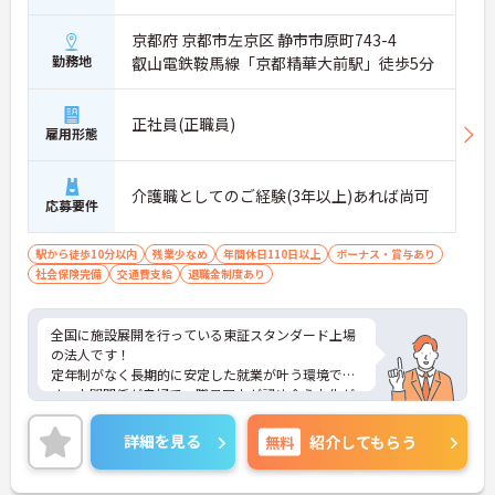
京都府 京都市左京区 静市市原町743-4
勤務地
叡山電鉄鞍馬線「京都精華大前駅」徒歩5分
正社員(正職員)
雇用形態
介護職としてのご経験(3年以上)あれば尚可
応募要件
駅から徒歩10分以内
残業少なめ
年間休日110日以上
ボーナス・賞与あり
社会保険完備
交通費支給
退職金制度あり
全国に施設展開を行っている東証スタンダード上場
の法人です！
定年制がなく長期的に安定した就業が叶う環境で
す。人間関係が良好で、職員同士が認め合う文化が
根付いています。
ご興味のある方には、面接対策ポイントなど、さら
詳細を見る
無料
紹介してもらう
に詳細をご案内しますのでお気軽にご相談くださ
い！