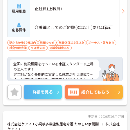
正社員(正職員)
雇用形態
介護職としてのご経験(3年以上)あれば尚可
応募要件
駅から徒歩10分以内
残業少なめ
年間休日110日以上
ボーナス・賞与あり
社会保険完備
交通費支給
退職金制度あり
全国に施設展開を行っている東証スタンダード上場
の法人です！
定年制がなく長期的に安定した就業が叶う環境で
す。人間関係が良好で、職員同士が認め合う文化が
根付いています。
ご興味のある方には、面接対策ポイントなど、さら
詳細を見る
無料
紹介してもらう
に詳細をご案内しますのでお気軽にご相談くださ
い！
更新日：2026年08月07日
株式会社ケア２１小規模多機能型居宅介護 たのしい家醍醐
株式会社
ケア２１