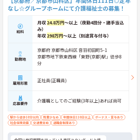
【京都府／京都市山科区】年間休日111日◎定年
なし☆グループホームにて介護福祉士の募集！
月収
24.8万円
～以上（夜勤4回分・諸手当込
み）
給料
年収
298万円
～以上（別途賞与付与）
京都府 京都市山科区 音羽初田町5-1
京都市地下鉄東西線「東野(京都)駅」徒歩8
勤務地
分
正社員(正職員)
雇用形態
介護職としてのご経験(3年以上)あれば尚可
応募要件
駅から徒歩10分以内
残業少なめ
年間休日110日以上
ボーナス・賞与あり
社会保険完備
交通費支給
退職金制度あり
全国に施設展開を行っている東証スタンダード上場