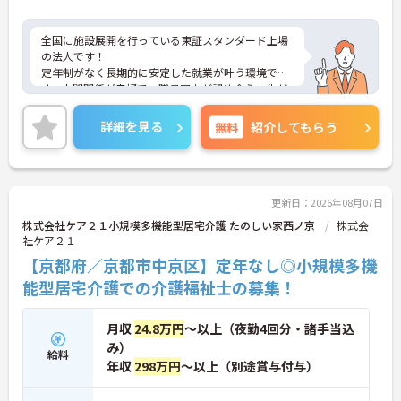
全国に施設展開を行っている東証スタンダード上場
の法人です！
定年制がなく長期的に安定した就業が叶う環境で
す。人間関係が良好で、職員同士が認め合う文化が
根付いています。
ご興味のある方には、面接対策ポイントなど、さら
詳細を見る
無料
紹介してもらう
に詳細をご案内しますのでお気軽にご相談くださ
い！
更新日：2026年08月07日
株式会社ケア２１小規模多機能型居宅介護 たのしい家西ノ京
株式会
社ケア２１
【京都府／京都市中京区】定年なし◎小規模多機
能型居宅介護での介護福祉士の募集！
月収
24.8万円
～以上（夜勤4回分・諸手当込
み）
給料
年収
298万円
～以上（別途賞与付与）