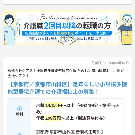
更新日：2026年08月07日
株式会社ケア２１小規模多機能型居宅介護 たのしい家山科音羽
株式
会社ケア２１
【京都府／京都市山科区】定年なし◎小規模多機
能型居宅介護での介護福祉士の募集！
月収
24.8万円
～以上（夜勤4回分・諸手当込
み）
給料
年収
298万円
～以上（別途賞与付与）
京都府 京都市山科区 音羽初田町5-1