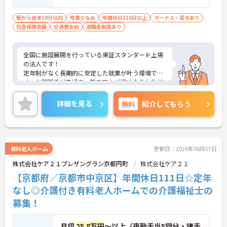
駅から徒歩10分以内
残業少なめ
年間休日110日以上
ボーナス・賞与あり
社会保険完備
交通費支給
退職金制度あり
全国に施設展開を行っている東証スタンダード上場
の法人です！
定年制がなく長期的に安定した就業が叶う環境で
す。人間関係が良好で、職員同士が認め合う文化が
根付いています。
ご興味のある方には、面接対策ポイントなど、さら
詳細を見る
無料
紹介してもらう
に詳細をご案内しますのでお気軽にご相談くださ
い！
有料老人ホーム
更新日：2026年08月07日
株式会社ケア２１プレザングラン京都円町
株式会社ケア２１
【京都府／京都市中京区】年間休日111日☆定年
なし◎介護付き有料老人ホームでの介護福祉士の
募集！
月収
25.8万円
～以上（夜勤手当5回分・諸手