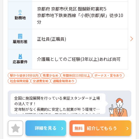
京都府 京都市伏見区 醍醐新町裏町5
京都市地下鉄東西線「小野(京都)駅」徒歩10
勤務地
分
正社員(正職員)
雇用形態
介護職としてのご経験(3年以上)あれば尚可
応募要件
駅から徒歩10分以内
残業少なめ
年間休日110日以上
ボーナス・賞与あり
社会保険完備
交通費支給
退職金制度あり
全国に施設展開を行っている東証スタンダード上場
の法人です！
定年制がなく長期的に安定した就業が叶う環境で
す。人間関係が良好で、職員同士が認め合う文化が
根付いています。
ご興味のある方には、面接対策ポイントなど、さら
詳細を見る
無料
紹介してもらう
に詳細をご案内しますのでお気軽にご相談くださ
い！