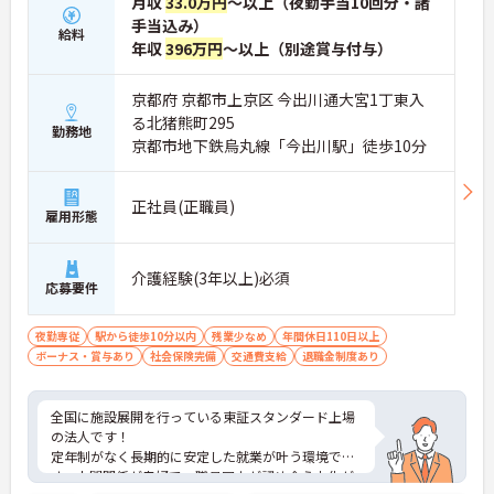
月収
33.0万円
～以上（夜勤手当10回分・諸
手当込み）
給料
年収
396万円
～以上（別途賞与付与）
京都府 京都市上京区 今出川通大宮1丁東入
る北猪熊町295
勤務地
京都市地下鉄烏丸線「今出川駅」徒歩10分
正社員(正職員)
雇用形態
介護経験(3年以上)必須
応募要件
夜勤専従
駅から徒歩10分以内
残業少なめ
年間休日110日以上
ボーナス・賞与あり
社会保険完備
交通費支給
退職金制度あり
全国に施設展開を行っている東証スタンダード上場
の法人です！
定年制がなく長期的に安定した就業が叶う環境で
す。人間関係が良好で、職員同士が認め合う文化が