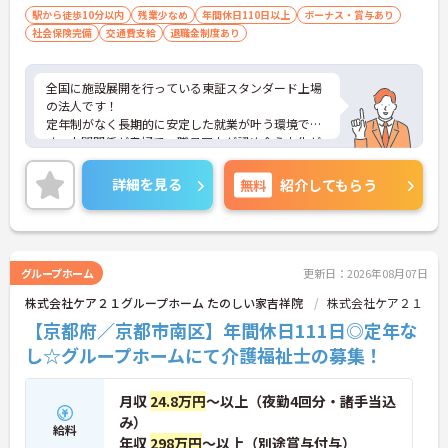
駅から徒歩10分以内
残業少なめ
年間休日110日以上
ボーナス・賞与あり
社会保険完備
交通費支給
退職金制度あり
全国に施設展開を行っている東証スタンダード上場
の法人です！
定年制がなく長期的に安定した就業が叶う環境で
す。人間関係が良好で、職員同士が認め合う文化が
根付いています。
ご興味のある方には、面接対策ポイントなど、さら
詳細を見る
無料
紹介してもらう
に詳細をご案内しますのでお気軽にご相談くださ
い！
グループホーム
更新日：2026年08月07日
株式会社ケア２１グループホーム たのしい家吉祥院
株式会社ケア２１
【京都府／京都市南区】年間休日111日◎定年な
し☆グループホームにて介護福祉士の募集！
月収
24.8万円
～以上（夜勤4回分・諸手当込
み）
給料
年収
298万円
～以上（別途賞与付与）