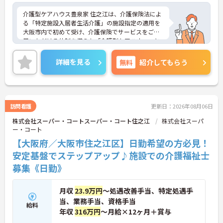
介護型ケアハウス豊泉家 住之江は、介護保険法によ
る「特定施設入居者生活介護」の施設指定の適用を
大阪市内で初めて受け、介護保険でサービスをご利
用いただける体制を備えた「介護型ケアハウス」と
して運営致しております。プライバシーと尊厳を重
んじる家庭的な環境にあってこそ人は安らぎ、自立
詳細を見る
無料
紹介してもらう
した生活を営む事が出来るものと考えており、自己
を尊重した介護を心がけております。そう、施設と
いう概念はなく、コンセプトはあくまでも“家”。入
居者50名のアットホームな雰囲気のなか、それぞれ
が「自分らしく」充実した生活を謳歌しています。
訪問看護
更新日：2026年08月06日
株式会社スーパー・コートスーパー・コート住之江
株式会社スーパ
ー・コート
【大阪府／大阪市住之江区】日勤希望の方必見！
安定基盤でステップアップ♪施設での介護福祉士
募集《日勤》
月収
23.9万円
～処遇改善手当、特定処遇手
当、業務手当、資格手当
給料
年収
316万円
～月給×12ヶ月＋賞与