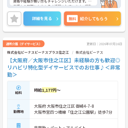
資格や経験が無い方もチャレンジいただけます。異
業種から転職した方も多く活躍されています。運動
指導、マシンサポート等がメイン業務となり、介助
負担も少なめです。日曜固定休み、年間休日は115
詳細を見る
無料
紹介してもらう
日あり、ワークライフバランスを重視した働き方が
叶います。ご興味のある方には、面接対策ポイント
など、さらに詳細をお話しいたしますのでお気軽に
ご相談ください！
通所介護（デイサービス）
更新日：2026年07月16日
株式会社ビーナスビーナスプラス住之江
株式会社ビーナス
【大阪府／大阪市住之江区】未経験の方も歓迎◎
リハビリ特化型デイサービスでのお仕事♪＜非常
勤＞
時給
1,177円
～
給料
大阪府 大阪市住之江区 御崎4-7-8
勤務地
大阪市営四つ橋線「住之江公園駅」徒歩7分
非常勤・パート・アルバイト