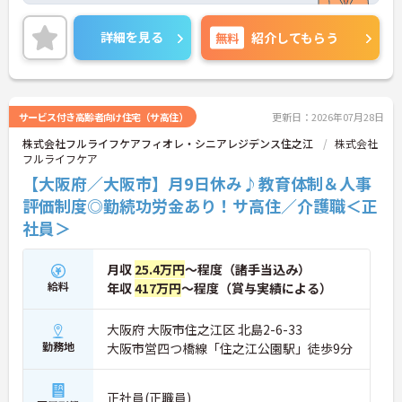
図りやすい環境です！
ご興味ある方には、面接対策ポイントなど、さらに
詳細を見る
無料
紹介してもらう
詳細をお話しいたしますのでお気軽にご相談くださ
い。
サービス付き高齢者向け住宅（サ高住）
更新日：2026年07月28日
株式会社フルライフケアフィオレ・シニアレジデンス住之江
株式会社
フルライフケア
【大阪府／大阪市】月9日休み♪教育体制＆人事
評価制度◎勤続功労金あり！サ高住／介護職＜正
社員＞
月収
25.4万円
～程度（諸手当込み）
給料
年収
417万円
～程度（賞与実績による）
大阪府 大阪市住之江区 北島2-6-33
勤務地
大阪市営四つ橋線「住之江公園駅」徒歩9分
正社員(正職員)