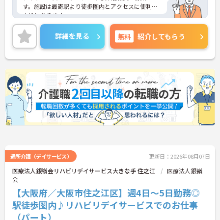
す。施設は最寄駅より徒歩圏内とアクセスに便利な
立地にあります。
日曜は固定休なので、プライベートとのメリハリの
ある働き方が可能です。また、育児休業の取得実績
詳細を見る
無料
紹介してもらう
があり、子育て世代の方も安心してご勤務いただけ
ます。
ご興味のある方には、面接対策ポイントなど、さら
に詳細をお話しいたしますのでお気軽にご相談くだ
さい！
通所介護（デイサービス）
更新日：2026年08月07日
医療法人銀嶺会リハビリデイサービス大きな手 住之江
医療法人銀嶺
会
【大阪府／大阪市住之江区】週4日～5日勤務◎
駅徒歩圏内♪リハビリデイサービスでのお仕事
（パート）