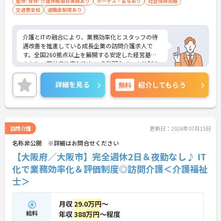
産休･育休･介護休暇取得実績あり
ボーナス・賞与あり
社会保険完備
交通費支給
退職金制度あり
介護とITの融合により、業務効率化とスタッフの待
遇改善を推進している成長企業の訪問介護求人で
す。全国260拠点以上を展開する安定した経営基盤
のもと、正社員比率94%という強固なチーム体制を
構築しています。介護福祉士資格手当や年2回の評価
面談など、専門資格と成果が収入に直結する仕組み
詳細を見る
無料
紹介してもらう
が整っています。夜勤なしの完全週休2日制（曜日固
定）を採用し、日々の記録業務はスマートフォンで
完結するため、施設勤務特有の不規則なシフトや煩
雑な事務作業の負担を抑え、ケアに専念できます。
定期的な面談で不安を解消できるフォロー体制もあ
訪問介護
更新日：2026年07月15日
り、介護福祉士としてサ責や管理者への着実なキャ
名称非公開 ※詳細はお問合せください
リアアップを目指す有資格者の方に推奨できる環境
です。
【大阪府／大阪市】完全週休2日＆夜勤なし♪ IT
化で業務効率化＆評価制度◎訪問介護＜介護福祉
★おすすめPOINT★
士＞
【夜勤なし・曜日固定の休日で、身体への負担を抑
えた働き方が実現できます】
・8:00～19:00の間での実働8時間勤務で夜勤が存在
月収
29.0万円
～
しないため、生活リズムを整えながら健康的に働き
給料
年収
388万円
～程度
続けることができます