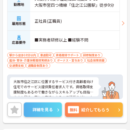
勤務地
大阪市営四つ橋線「住之江公園駅」徒歩9分
正社員(正職員)
雇用形態
■実務者研修以上 ■経験不問
応募要件
駅から徒歩10分以内
車通勤可
資格取得サポート
研修制度あり
産休･育休･介護休暇取得実績あり
ボーナス・賞与あり
社会保険完備
交通費支給
退職金制度あり
大阪市住之江区に位置するサービス付き高齢者向け
住宅でのサービス提供責任者求人です。資格取得支
援制度もあるので働きながらスキルアップも目指せ
ます！昇給・賞与の実績もあるので頑張りがしっか
りと評価される環境です。ご興味のある方には、面
接対策ポイント等、さらに詳細をお話ししますので
詳細を見る
無料
紹介してもらう
お気軽にご相談ください！