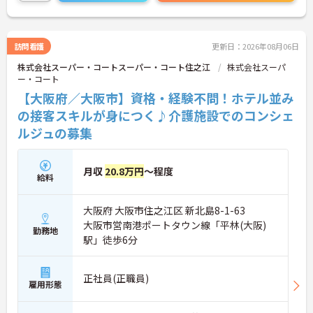
マホやパソコンから、部署や施設を超えた仲間に
「ありがとう」のバッジを送り合う仕組みで、毎月
1万5000以上もの感謝が行き交っています！どんな
些細なことでも感謝を伝え合い、認め合えるため、
訪問看護
更新日：2026年08月06日
風通しが良くとてもあたたかい雰囲気の職場です。
株式会社スーパー・コートスーパー・コート住之江
株式会社スーパ
また、「もっとこうしたら良くなるかも！」という
ー・コート
現場の小さなアイデアを大切にしており、入社1日
目から誰でもいくつでも提案できる「フジキャタ提
【大阪府／大阪市】資格・経験不問！ホテル並み
案」制度があり、毎月役員がすべての提案に目を通
の接客スキルが身につく♪介護施設でのコンシェ
します。自分の気づきが実際のサービス向上につな
ルジュの募集
がるため、やりがいを持って仕事に取り組めます。
月収
20.8万円
～程度
給料
大阪府 大阪市住之江区 新北島8-1-63
大阪市営南港ポートタウン線「平林(大阪)
勤務地
駅」徒歩6分
正社員(正職員)
雇用形態