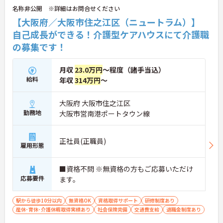
名称非公開 ※詳細はお問合せください
【大阪府／大阪市住之江区（ニュートラム）】
自己成長ができる！介護型ケアハウスにて介護職
の募集です！
月収
23.0万円
～程度（諸手当込）
給料
年収
314万円
～
大阪府 大阪市住之江区
勤務地
大阪市営南港ポートタウン線
正社員(正職員)
雇用形態
■資格不問 ※無資格の方もご応募いただけ
応募要件
ます。
駅から徒歩10分以内
無資格OK
資格取得サポート
研修制度あり
産休･育休･介護休暇取得実績あり
社会保険完備
交通費支給
退職金制度あり