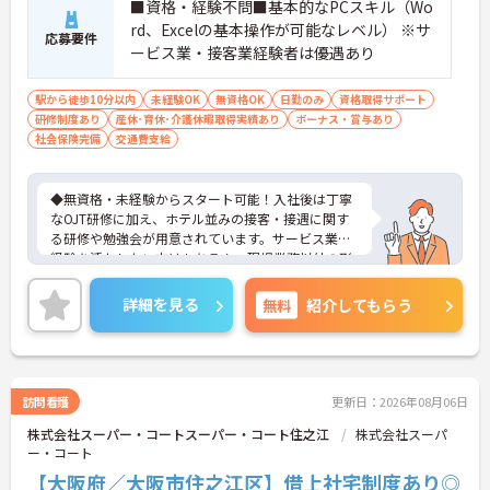
■資格・経験不問■基本的なPCスキル（Wo
rd、Excelの基本操作が可能なレベル） ※サ
応募要件
ービス業・接客業経験者は優遇あり
駅から徒歩10分以内
未経験OK
無資格OK
日勤のみ
資格取得サポート
研修制度あり
産休･育休･介護休暇取得実績あり
ボーナス・賞与あり
社会保険完備
交通費支給
◆無資格・未経験からスタート可能！入社後は丁寧
なOJT研修に加え、ホテル並みの接客・接遇に関す
る研修や勉強会が用意されています。サービス業の
経験を活かしたい方はもちろん、現場業務以外の形
で医療・介護業界に携わりたい方にも安心のサポー
ト体制です。
詳細を見る
無料
紹介してもらう
◆受付やご家族の案内といった基本業務にとどまら
ず、ご入居者様向けのイベント企画・運営や、写
真・動画を使ったSNSの更新などもお任せします。
あなたのアイデアで施設を盛り上げ、たくさんの笑
顔を引き出せるお仕事です
訪問看護
更新日：2026年08月06日
◆「接客・接遇手当（最大月3万円）」や「ケアマ
株式会社スーパー・コートスーパー・コート住之江
株式会社スーパ
イスター手当（最大月2万円）」のほか、資格取得
ー・コート
支援制度も完備。働きながら確かなキャリアと収入
アップを目指せる環境が整っています。
【大阪府／大阪市住之江区】借上社宅制度あり◎