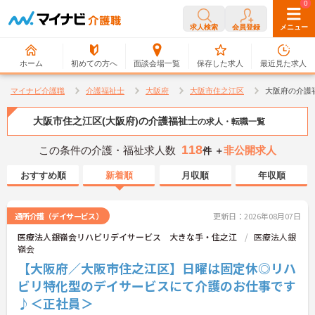
0
0
求人検索
会員登録
メニュー
ホーム
初めての方へ
面談会場一覧
保存した求人
最近見た求人
マイナビ介護職
介護福祉士
大阪府
大阪市住之江区
大阪府の介護
大阪市住之江区(大阪府)の介護福祉士
の求人・転職一覧
118
この条件の介護・福祉求人数
非公開求人
件 ＋
おすすめ順
新着順
月収順
年収順
通所介護（デイサービス）
更新日：2026年08月07日
医療法人銀嶺会リハビリデイサービス 大きな手・住之江
医療法人銀
嶺会
【大阪府／大阪市住之江区】日曜は固定休◎リハ
ビリ特化型のデイサービスにて介護のお仕事です
♪＜正社員＞