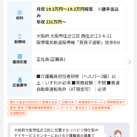
月収
19.3万円～19.3万円
程度 ※諸手当込
み
給料
年収
231万円
～
大阪府 大阪市住之江区 西住之江3-4-11
勤務地
阪堺電気軌道阪堺線「我孫子道駅」徒歩8分
正社員(正職員)
雇用形態
■介護職員初任者研修（ヘルパー2級）以
上：いずれか必須 ■実務経験：不問 ■普通
応募要件
自動車運転免許（AT限定可）：必須
駅から徒歩10分以内
残業少なめ
日勤のみ
資格取得サポート
研修制度あり
産休･育休･介護休暇取得実績あり
ボーナス・賞与あり
社会保険完備
交通費支給
大阪府大阪市住之江区に位置するリハビリ特化型の
デイサービスセンターにおける介護職員の募集で