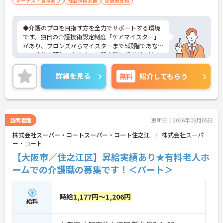
ボーナス・賞与あり
社会保険完備
交通費支給
◆介護のプロを目指す方を全力でサポートする環境
です。独自の介護技術認定制度「ケアマイスター」
があり、ブロンズからマイスターまで5段階であな
たの技術を評価。合格すると認定証と手当が支給さ
れます。
◆スタッフ同士の繋がりを大切にするため「サンク
詳細を見る
無料
紹介してもらう
スバッジ」という素敵な制度を導入しています。ス
マホやパソコンから、部署や施設を超えた仲間に
「ありがとう」のバッジを送り合う仕組みで、毎月
1万5000以上もの感謝が行き交っています！どんな
些細なことでも感謝を伝え合い、認め合えるため、
訪問看護
更新日：2026年08月05日
風通しが良くとてもあたたかい雰囲気の職場です。
株式会社スーパー・コートスーパー・コート住之江
株式会社スーパ
また、「もっとこうしたら良くなるかも！」という
ー・コート
現場の小さなアイデアを大切にしており、入社1日
目から誰でもいくつでも提案できる「フジキャタ提
【大阪市／住之江区】昇給実績あり★有料老人ホ
案」制度があり、毎月役員がすべての提案に目を通
ームでの介護職の募集です！＜パート＞
します。自分の気づきが実際のサービス向上につな
がるため、やりがいを持って仕事に取り組めます。
時給
1,177円～1,206円
給料