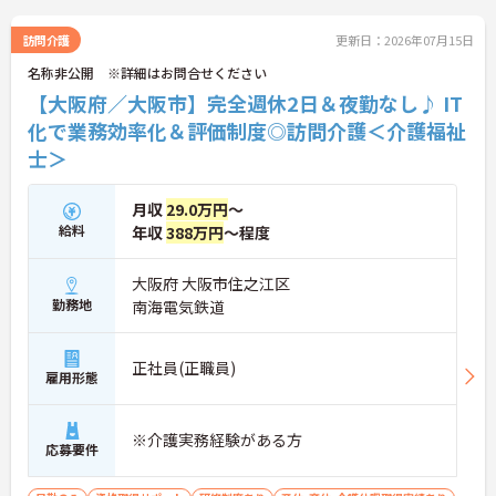
雑な事務作業の負担を抑え、ケアに専念できます。
定期的な面談で不安を解消できるフォロー体制もあ
訪問介護
更新日：2026年07月15日
り、介護福祉士としてサ責や管理者への着実なキャ
名称非公開 ※詳細はお問合せください
リアアップを目指す有資格者の方に推奨できる環境
です。
【大阪府／大阪市】完全週休2日＆夜勤なし♪ IT
化で業務効率化＆評価制度◎訪問介護＜介護福祉
★おすすめPOINT★
士＞
【夜勤なし・曜日固定の休日で、身体への負担を抑
えた働き方が実現できます】
・8:00～19:00の間での実働8時間勤務で夜勤が存在
月収
29.0万円
～
しないため、生活リズムを整えながら健康的に働き
給料
年収
388万円
～程度
続けることができます
・完全週休2日制（曜日固定）を採用していること
により、先々の予定が立てやすくプライベートの時
大阪府 大阪市住之江区
間をしっかりと確保できる環境です
勤務地
南海電気鉄道
【専門資格を活かした収入アップと明確なキャリア
形成が期待できます】
正社員(正職員)
・介護福祉士資格手当が支給されるほか、年2回の
雇用形態
評価面談で個人の頑張りが給与に還元される仕組み
が整っています
・サービス提供責任者や管理者へのキャリアアップ
※介護実務経験がある方
応募要件
も目指せます
【IT化と手厚いフォロー体制により、業務のストレ