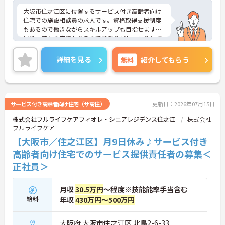
大阪市住之江区に位置するサービス付き高齢者向け
住宅での施設相談員の求人です。資格取得支援制度
もあるので働きながらスキルアップも目指せます！
昇給・賞与の実績もあるので頑張りがしっかりと評
価される環境です。ご興味のある方には、面接対策
ポイント等、さらに詳細をお話ししますのでお気軽
詳細を見る
無料
紹介してもらう
にご相談ください！
サービス付き高齢者向け住宅（サ高住）
更新日：2026年07月15日
株式会社フルライフケアフィオレ・シニアレジデンス住之江
株式会社
フルライフケア
【大阪市／住之江区】月9日休み♪サービス付き
高齢者向け住宅でのサービス提供責任者の募集＜
正社員＞
月収
30.5万円
～程度※技能能率手当含む
給料
年収
430万円～500万円
大阪府 大阪市住之江区 北島2-6-33