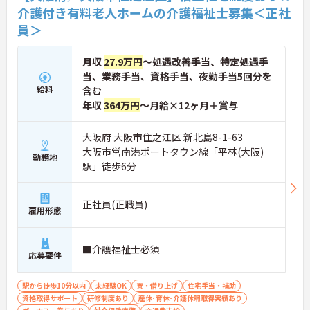
介護付き有料老人ホームの介護福祉士募集＜正社
員＞
月収
27.9万円
～処遇改善手当、特定処遇手
当、業務手当、資格手当、夜勤手当5回分を
給料
含む
年収
364万円
～月給×12ヶ月＋賞与
大阪府 大阪市住之江区 新北島8-1-63
大阪市営南港ポートタウン線「平林(大阪)
勤務地
駅」徒歩6分
正社員(正職員)
雇用形態
■介護福祉士必須
応募要件
駅から徒歩10分以内
未経験OK
寮・借り上げ
住宅手当・補助
資格取得サポート
研修制度あり
産休･育休･介護休暇取得実績あり