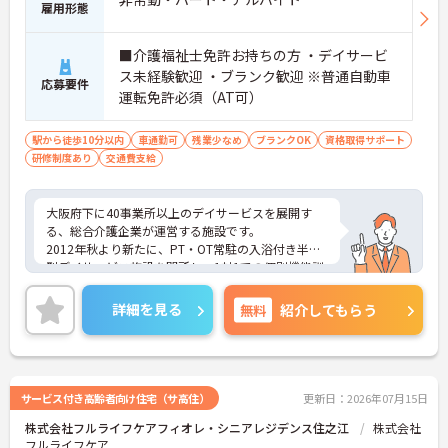
雇用形態
■介護福祉士免許お持ちの方 ・デイサービ
ス未経験歓迎 ・ブランク歓迎 ※普通自動車
応募要件
運転免許必須（AT可）
駅から徒歩10分以内
車通勤可
残業少なめ
ブランクOK
資格取得サポート
研修制度あり
交通費支給
大阪府下に40事業所以上のデイサービスを展開す
る、総合介護企業が運営する施設です。
2012年秋より新たに、PT・OT常駐の入浴付き半日
型デイサービス施設を開所し、1対1での個別機能訓
練と入浴サービスで、一人ひとりの体の悩みにアプ
ローチしています！
詳細を見る
無料
紹介してもらう
子育てと両立しながらご勤務される方も多く、土日
祝日お休みという勤務形態の相談も可能です☆
興味をお持ちの方はお気軽にお問い合わせ下さ
い！！
サービス付き高齢者向け住宅（サ高住）
更新日：2026年07月15日
《おすすめポイント》
株式会社フルライフケアフィオレ・シニアレジデンス住之江
株式会社
★ 医療処置少なめでリハビリ中心♪
フルライフケア
★ 日勤のみ／夜勤・オンコールなしでワークライフ