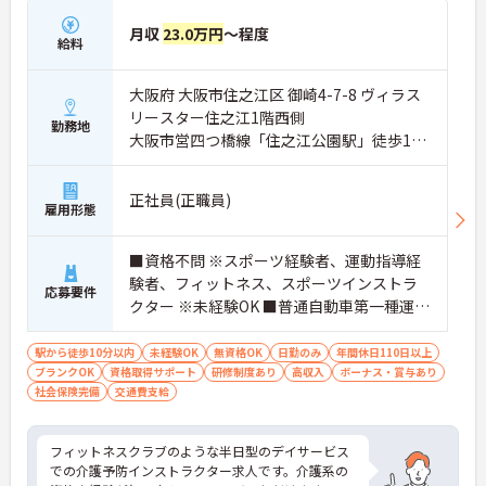
月収
23.0万円
～程度
給料
大阪府 大阪市住之江区 御崎4-7-8 ヴィラス
リースター住之江1階西側
勤務地
大阪市営四つ橋線「住之江公園駅」徒歩10
分
正社員(正職員)
雇用形態
■資格不問 ※スポーツ経験者、運動指導経
験者、フィットネス、スポーツインストラ
応募要件
クター ※未経験OK ■普通自動車第一種運転
免許（AT限定可）
駅から徒歩10分以内
未経験OK
無資格OK
日勤のみ
年間休日110日以上
ブランクOK
資格取得サポート
研修制度あり
高収入
ボーナス・賞与あり
社会保険完備
交通費支給
フィットネスクラブのような半日型のデイサービス
での介護予防インストラクター求人です。介護系の