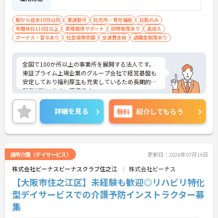
【段階的に実務へ移行できる研修体制です】
駅から徒歩10分以内
車通勤可
託児所・育児補助
日勤のみ
・入社後は本部での集合研修（1～3日目）と配属先
年間休日110日以上
資格取得サポート
研修制度あり
高収入
でのサービス同行研修（4日目～最大4か月）が用意
ボーナス・賞与あり
社会保険完備
交通費支給
退職金制度あり
されており、初めて介護の現場に入る方でも無理な
く業務に慣れていける環境です
・資格取得支援制度を活用することで、働きながら
全国で100か所以上の事業所を展開する法人です。
介護福祉士などの資格取得を目指せるため、スキル
東証プライム上場企業のグループ会社で経営基盤も
アップとキャリア形成を並行して進めることができ
安定しており福利厚生も充実しているため長期的な
ます
就業が叶いやすい環境です。
また、キャリアパス制度が整っているので、経験が
【20施設以上・多角的事業展開という法人規模が、
浅い方・ブランクがある方も高い目標をもって仕事
詳細を見る
無料
紹介してもらう
幅広い経験値を可能にしています】
に取り組んでいただけます◎
・往診医・ケアマネ・リハビリ・鍼灸・訪問介護・
ご興味ある方には、面接対策ポイントなど、さらに
訪問看護との地域連携を経験できる環境にあり、介
詳細をお話しいたしますのでお気軽にご相談くださ
護の周辺領域まで視野に入れたキャリア形成が期待
い！
できます
通所介護（デイサービス）
更新日：2026年07月16日
・2011年設立以来ほぼ毎年新拠点を開設し、2025
年には合併によってさらに規模を拡大しており、成
株式会社ビーナスビーナスクラブ住之江
株式会社ビーナス
長途上の組織で自身も成長を実感できるフェーズに
【大阪市住之江区】未経験も歓迎◎リハビリ特化
あります
型デイサービスでの介護予防インストラクター募
集