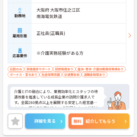
・完全週休2日制（曜日固定）を採用していること
により、先々の予定が立てやすくプライベートの時
大阪府 大阪市住之江区
間をしっかりと確保できる環境です
勤務地
南海電気鉄道
【専門資格を活かした収入アップと明確なキャリア
形成が期待できます】
正社員(正職員)
・介護福祉士資格手当が支給されるほか、年2回の
雇用形態
評価面談で個人の頑張りが給与に還元される仕組み
が整っています
・サービス提供責任者や管理者へのキャリアアップ
※介護実務経験がある方
応募要件
も目指せます
【IT化と手厚いフォロー体制により、業務のストレ
日勤のみ
資格取得サポート
研修制度あり
産休･育休･介護休暇取得実績あり
スを軽減できます】
ボーナス・賞与あり
社会保険完備
交通費支給
退職金制度あり
・記録票の提出やシフト確認をすべてスマートフォ
ンで行えるため、手書きの書類作成や事業所への移
動の手間が省けケア業務に集中できます
介護とITの融合により、業務効率化とスタッフの待
・定期的な面談を通じて上司がフォローする体制が
遇改善を推進している成長企業の訪問介護求人で
あり、訪問介護でありながら孤立することなくチー
す。全国260拠点以上を展開する安定した経営基盤
ムの支援を受けながら業務に取り組めます
のもと、正社員比率94%という強固なチーム体制を
構築しています。介護福祉士資格手当や年2回の評価
面談など、専門資格と成果が収入に直結する仕組み
詳細を見る
無料
紹介してもらう
が整っています。夜勤なしの完全週休2日制（曜日固
定）を採用し、日々の記録業務はスマートフォンで
完結するため、施設勤務特有の不規則なシフトや煩