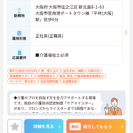
大阪府 大阪市住之江区 新北島8-1-63
大阪市営南港ポートタウン線「平林(大阪)
勤務地
駅」徒歩6分
正社員(正職員)
雇用形態
■介護福祉士必須
応募要件
駅から徒歩10分以内
寮・借り上げ
住宅手当・補助
日勤のみ
資格取得サポート
研修制度あり
産休･育休･介護休暇取得実績あり
ボーナス・賞与あり
社会保険完備
交通費支給
◆介護のプロを目指す方を全力でサポートする環境
です。独自の介護技術認定制度「ケアマイスター」
があり、ブロンズからマイスターまで5段階であな
たの技術を評価。合格すると認定証と手当が支給さ
れます。
◆スタッフ同士の繋がりを大切にするため「サンク
詳細を見る
無料
紹介してもらう
スバッジ」という素敵な制度を導入しています。ス