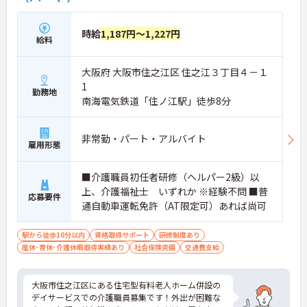
時給
1,187円～1,227円
給料
大阪府 大阪市住之江区 住之江３丁目４－１
1
勤務地
南海電気鉄道「住ノ江駅」徒歩8分
非常勤・パート・アルバイト
雇用形態
■介護職員初任者研修（ヘルパー2級）以
上、介護福祉士 いずれか ※経験不問 ■普
応募要件
通自動車運転免許（AT限定可）あれば尚可
駅から徒歩10分以内
資格取得サポート
研修制度あり
産休･育休･介護休暇取得実績あり
社会保険完備
交通費支給
大阪市住之江区にある住宅型有料老人ホーム併設の
デイサービスでの介護職員募集です！外出が困難な