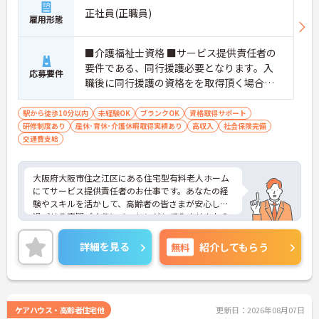
正社員(正職員)
雇用形態
■介護福祉士資格 ■サービス提供責任者の
要件である、同行援護必要となります。入
応募要件
職後に同行援護の資格をを取得頂く場合も
あります。（資格支援制度あり） ■未経験
の方OK ■ブランクのある方OK
駅から徒歩10分以内
未経験OK
ブランクOK
資格取得サポート
研修制度あり
産休･育休･介護休暇取得実績あり
高収入
社会保険完備
交通費支給
大阪府大阪市住之江区にある住宅型有料老人ホーム
にてサービス提供責任者のお仕事です。あなたの経
験やスキルを活かして、高齢者の皆さまが安心して
過ごせる空間づくりにチャレンジしてみませんか？
ご興味ある方には、面接対策ポイントなど、さらに
詳細をお話しいたしますのでお気軽にご相談くださ
詳細を見る
無料
紹介してもらう
い。
ケアハウス・高齢者住宅他
更新日：2026年08月07日