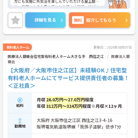
方にも気軽に外気浴を楽しんでいただける屋上庭園
や、旅館のような趣を呈した仕様の大浴場、地域の
少年柔道教室が行われる大広間など、心に安らぎを
もたらしてくれる設備が整っています！週4日～5日
詳細を見る
無料
紹介してもらう
の日勤勤務ですので、プライベートとの両立もしや
すいです。最寄駅より徒歩圏内と通勤便利な点も嬉
しいポイントですよ♪
興味をお持ちの方はお気軽にお問い合わせ下さい！
有料老人ホーム
更新日：2026年08月07日
医療法人銀嶺会住宅型有料老人ホーム大きな手 西住之江
医療法人銀
嶺会
【大阪府／大阪市住之江区】未経験OK♪住宅型
有料老人ホームにてサービス提供責任者の募集！
＜正社員＞
月収
26.0万円～27.0万円
程度
給料
年収
312万円～324万円
程度※月収×12ヶ月
大阪府 大阪市住之江区 西住之江3-4-16
勤務地
阪堺電気軌道阪堺線「我孫子道駅」徒歩7分