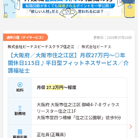
ント化する独自の制度も設け、職種・年齢に関係な
く誰もが意見を言えるフラットな社風のもとでチー
ムワークが機能しています。入社後は本部研修と現
場でのサービス同行研修が最大4ヶ月用意され、資
格取得支援制度も活用できるため、安心してスター
トできます。
通所介護（デイサービス）
更新日：2026年07月16日
★おすすめPOINT★
株式会社ビーナスビーナスクラブ住之江
株式会社ビーナス
【有給消化率100％・チームワークで実現できる環
【大阪府／大阪市住之江区】月収27万円～◎年
境です】
・有給消化率100％を組織として実現しており、希
間休日115日♪半日型フィットネスサービス／介
望休制度とスタッフ同士のシフト協力によって、プ
護福祉士
ライベートと仕事を両立しながら長く続けていける
環境です
・法務監査部を設置して研修や指導を全社的に実施
月収
27.2万円
～程度
しており、ハラスメント等のトラブルを未然に防ぐ
給料
クリーンな職場環境が整っています
【勤続功労金で、長く続けるほど評価される福利厚
大阪府 大阪市住之江区 御崎4-7-8 ヴィラス
生体系です】
リースター住之江1F
勤務地
・満3年以上の勤務職員には3年ごとに勤続功労金
大阪市営四つ橋線「住之江公園駅」徒歩9分
（最大162万円）を支給する制度があり、継続就業
への明確なインセンティブが設計されています
・定年65歳・再雇用制度も完備しており、腰を据え
正社員(正職員)
雇用形態
て長期的に活躍できる基盤が整っています