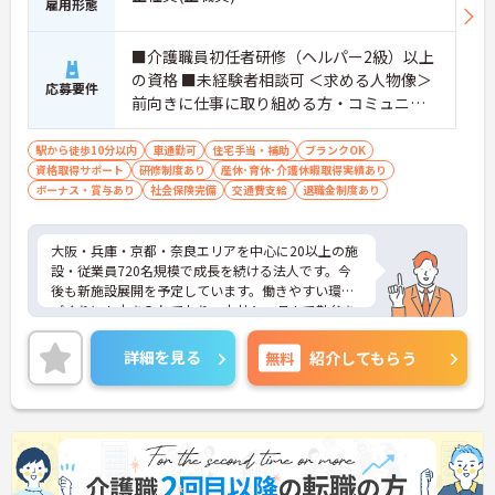
雇用形態
■介護職員初任者研修（ヘルパー2級）以上
の資格 ■未経験者相談可 ＜求める人物像＞
応募要件
前向きに仕事に取り組める方・コミュニケ
ーション力のある方
駅から徒歩10分以内
車通勤可
住宅手当・補助
ブランクOK
資格取得サポート
研修制度あり
産休･育休･介護休暇取得実績あり
ボーナス・賞与あり
社会保険完備
交通費支給
退職金制度あり
大阪・兵庫・京都・奈良エリアを中心に20以上の施
設・従業員720名規模で成長を続ける法人です。今
後も新施設展開を予定しています。働きやすい環境
づくりにも力を入れており、本社システムで勤怠を
管理し、残業や最大4連勤までのシフト制限を徹底
する仕組みを設けています。8ランクの明確な評価制
詳細を見る
無料
紹介してもらう
度「リーフ制度」を導入しており、日々の頑張りが
正当に給与へ反映されます。さらに「続けるほど得
になる」福利厚生としては3年ごとの勤続功労金
（最大162万円）が用意されており、長く働きなが
ら確実なステップアップと収入増を目指すことがで
きます。有給消化率も高く、また、法務監査部によ
るハラスメント防止対策や、社内SNSで感謝をポイ