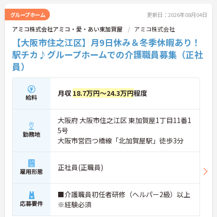
グループホーム
更新日：2026年08月04日
アミコ株式会社アミコ・愛・あい東加賀屋
アミコ株式会社
【大阪市住之江区】月9日休み＆冬季休暇あり！
駅チカ♪グループホームでの介護職員募集（正社
員）
月収
18.7万円～24.3万円
程度
給料
大阪府 大阪市住之江区 東加賀屋1丁目11番1
5号
勤務地
大阪市営四つ橋線「北加賀屋駅」徒歩3分
正社員(正職員)
雇用形態
■介護職員初任者研修（ヘルパー2級）以上
応募要件
※経験必須