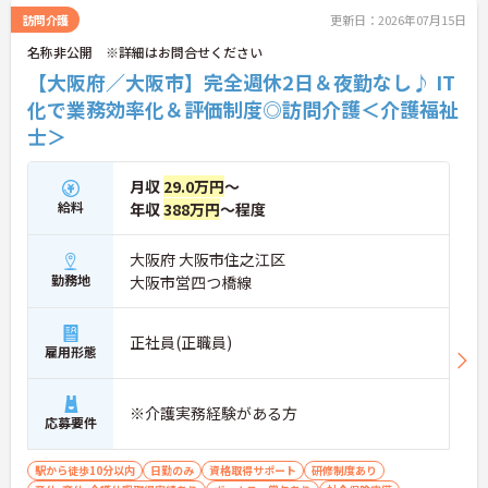
訪問介護
更新日：2026年07月15日
名称非公開 ※詳細はお問合せください
【大阪府／大阪市】完全週休2日＆夜勤なし♪ IT
化で業務効率化＆評価制度◎訪問介護＜介護福祉
士＞
月収
29.0万円
～
給料
年収
388万円
～程度
大阪府 大阪市住之江区
勤務地
大阪市営四つ橋線
正社員(正職員)
雇用形態
※介護実務経験がある方
応募要件
駅から徒歩10分以内
日勤のみ
資格取得サポート
研修制度あり