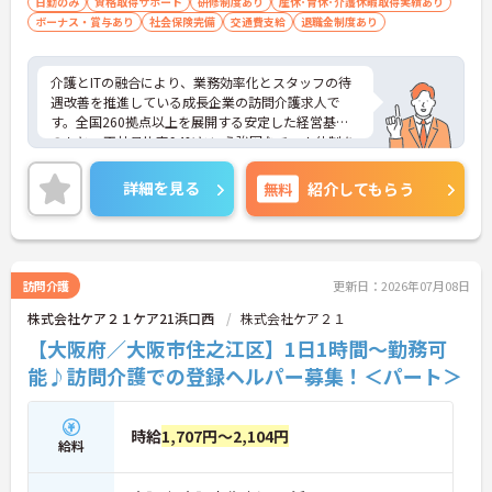
日勤のみ
資格取得サポート
研修制度あり
産休･育休･介護休暇取得実績あり
スを軽減できます】
ボーナス・賞与あり
社会保険完備
交通費支給
退職金制度あり
・記録票の提出やシフト確認をすべてスマートフォ
ンで行えるため、手書きの書類作成や事業所への移
動の手間が省けケア業務に集中できます
介護とITの融合により、業務効率化とスタッフの待
・定期的な面談を通じて上司がフォローする体制が
遇改善を推進している成長企業の訪問介護求人で
あり、訪問介護でありながら孤立することなくチー
す。全国260拠点以上を展開する安定した経営基盤
ムの支援を受けながら業務に取り組めます
のもと、正社員比率94%という強固なチーム体制を
構築しています。介護福祉士資格手当や年2回の評価
面談など、専門資格と成果が収入に直結する仕組み
詳細を見る
無料
紹介してもらう
が整っています。夜勤なしの完全週休2日制（曜日固
定）を採用し、日々の記録業務はスマートフォンで
完結するため、施設勤務特有の不規則なシフトや煩
雑な事務作業の負担を抑え、ケアに専念できます。
定期的な面談で不安を解消できるフォロー体制もあ
訪問介護
更新日：2026年07月08日
り、介護福祉士としてサ責や管理者への着実なキャ
株式会社ケア２１ケア21浜口西
株式会社ケア２１
リアアップを目指す有資格者の方に推奨できる環境
です。
【大阪府／大阪市住之江区】1日1時間～勤務可
能♪訪問介護での登録ヘルパー募集！＜パート＞
★おすすめPOINT★
【夜勤なし・曜日固定の休日で、身体への負担を抑
えた働き方が実現できます】
時給
1,707円～2,104円
・8:00～19:00の間での実働8時間勤務で夜勤が存在
給料
しないため、生活リズムを整えながら健康的に働き
続けることができます