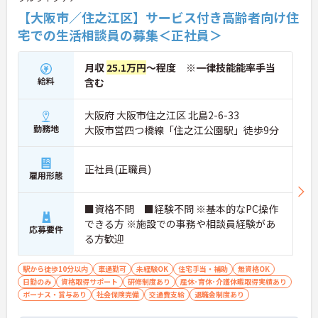
バランス良好◎
【大阪市／住之江区】サービス付き高齢者向け住
★ 看護師・PT・OT・介護職の多職種連携が強み！
宅での生活相談員の募集＜正社員＞
★ 関西圏を中心に複数事業所展開、安定した運営基
盤☆
月収
25.1万円
～程度 ※一律技能能率手当
給料
含む
大阪府 大阪市住之江区 北島2-6-33
勤務地
大阪市営四つ橋線「住之江公園駅」徒歩9分
正社員(正職員)
雇用形態
■資格不問 ■経験不問 ※基本的なPC操作
できる方 ※施設での事務や相談員経験があ
応募要件
る方歓迎
駅から徒歩10分以内
車通勤可
未経験OK
住宅手当・補助
無資格OK
日勤のみ
資格取得サポート
研修制度あり
産休･育休･介護休暇取得実績あり
ボーナス・賞与あり
社会保険完備
交通費支給
退職金制度あり