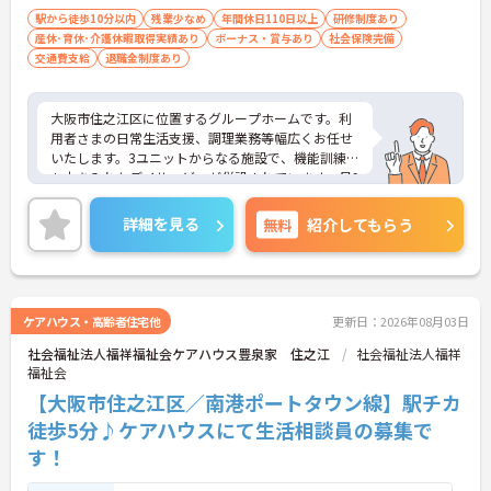
駅から徒歩10分以内
残業少なめ
年間休日110日以上
研修制度あり
産休･育休･介護休暇取得実績あり
ボーナス・賞与あり
社会保険完備
交通費支給
退職金制度あり
大阪市住之江区に位置するグループホームです。利
用者さまの日常生活支援、調理業務等幅広くお任せ
いたします。3ユニットからなる施設で、機能訓練に
も力を入れたデイサービスが併設されています。月9
日休み、冬季休暇もあり、プライベートの時間も大
切にしていただきます。ご興味のある方には、面接
詳細を見る
無料
紹介してもらう
対策ポイントなど、さらに詳細をお話しいたします
のでお気軽にご相談ください！
ケアハウス・高齢者住宅他
更新日：2026年08月03日
社会福祉法人福祥福祉会ケアハウス豊泉家 住之江
社会福祉法人福祥
福祉会
【大阪市住之江区／南港ポートタウン線】駅チカ
徒歩5分♪ケアハウスにて生活相談員の募集で
す！