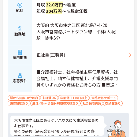
月収
22.0万円
～程度
給料
年収
304万円
～※想定年収
大阪府 大阪市住之江区 新北島7-4-20
大阪市営南港ポートタウン線「平林(大阪)
勤務地
駅」徒歩5分
正社員(正職員)
雇用形態
■介護福祉士、社会福祉主事任用資格、社
会福祉士、精神保健福祉士、介護支援専門
応募要件
員のいずれかの資格をお持ちの方 ■普通自
動車運転免許（AT限定可） ■求める人財 ・
相手の立場に立って物事を考えることがで
駅から徒歩10分以内
未経験OK
年間休日110日以上
資格取得サポート
研修制度あり
産休･育休･介護休暇取得実績あり
きる方 ・コミュニケーションをとることが
社会保険完備
交通費支給
得意な方 ・生活相談員のご経験のある方
（必須ではありません）
大阪市住之江区にあるケアハウスにて生活相談員の
お仕事です。
多くの研修（研究発表会/モラル研修/幹部との意見
交換会等）が実施されているので、スキルアップが