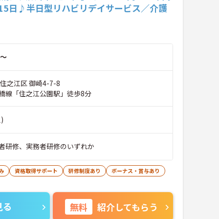
115日♪半日型リハビリデイサービス／介護
～
住之江区 御崎4-7-8
橋線「住之江公園駅」徒歩8分
)
者研修、実務者研修のいずれか
み
資格取得サポート
研修制度あり
ボーナス・賞与あり
見る
無料
紹介してもらう