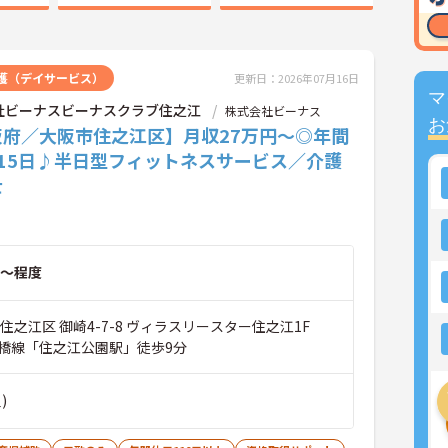
護（デイサービス）
更新日：2026年07月16日
マ
社ビーナスビーナスクラブ住之江
株式会社ビーナス
お
阪府／大阪市住之江区】月収27万円～◎年間
115日♪半日型フィットネスサービス／介護
士
～程度
住之江区 御崎4-7-8 ヴィラスリースター住之江1F
橋線「住之江公園駅」徒歩9分
)