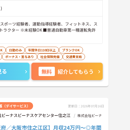
)
※スポーツ経験者、運動指導経験者、フィットネス、ス
トラクター ※未経験OK ■普通自動車第一種運転免許
）
K
日勤のみ
年間休日110日以上
ブランクOK
ボーナス・賞与あり
社会保険完備
交通費支給
見る
無料
紹介してもらう
護（デイサービス）
更新日：2026年07月16日
社ビーナスビーナスケアセンター住之江
株式会社ビーナ
阪府／大阪市住之江区】月収24万円～◎年間