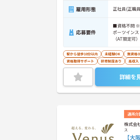
雇用形態
正社員(正職員
■資格不問 
応募要件
ポーツインス
（AT限定可
駅から徒歩10分以内
未経験OK
無資格O
資格取得サポート
研修制度あり
高収入
詳細を
通所介
株式会
ス
【大