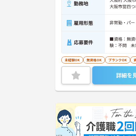
大阪府 大阪市
勤務地
大阪市営四つ
雇用形態
非常勤・パー
■資格：無資
応募要件
験：不問 未
未経験OK
無資格OK
ブランクOK
詳細を