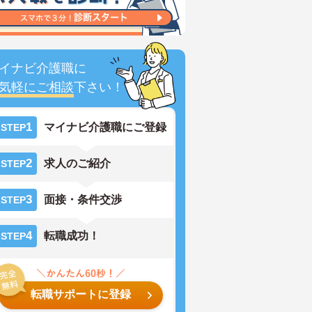
イナビ介護職に
気軽にご相談
下さい！
1
マイナビ介護職にご登録
STEP
2
求人のご紹介
STEP
3
面接・条件交渉
STEP
4
転職成功！
STEP
転職サポートに登録