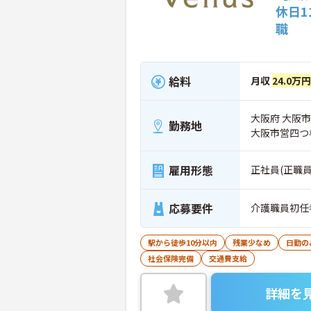
休日
職
給料
月収
24.0万円
大阪府 大阪市
勤務地
大阪市営四つ
雇用形態
正社員(正職員
応募要件
介護職員初任
駅から徒歩10分以内
残業少なめ
日勤の
社会保険完備
交通費支給
詳細を