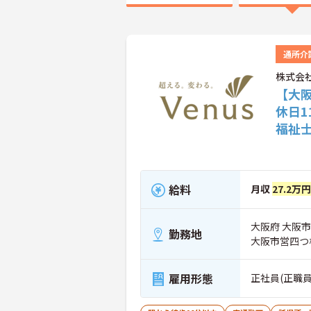
通所介
株式会
【大
休日
福祉
給料
月収
27.2万円
大阪府 大阪市
勤務地
大阪市営四つ
雇用形態
正社員(正職員