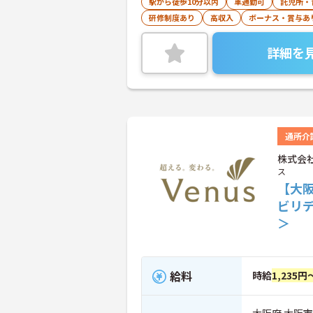
駅から徒歩10分以内
車通勤可
託児所・
研修制度あり
高収入
ボーナス・賞与あ
詳細を
通所介
株式会
ス
【大
ビリ
＞
給料
時給
1,235円