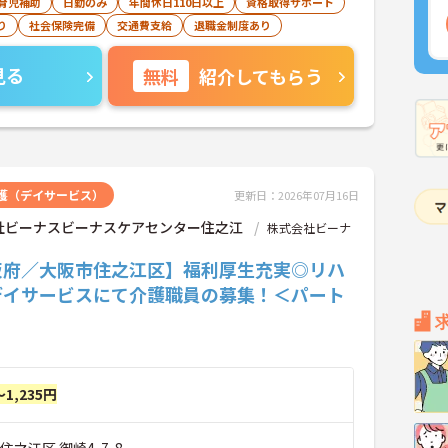
育児補助
日勤のみ
年間休日110日以上
資格取得サポート
り
社会保険完備
交通費支給
退職金制度あり
見る
無料
紹介してもらう
護（デイサービス）
更新日：2026年07月16日
社ビーナスビーナスケアセンター住之江
株式会社ビーナ
阪府／大阪市住之江区】福利厚生充実◎リハ
デイサービスにて介護職員の募集！＜パート
～1,235円