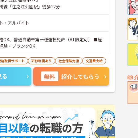
住之江区 御崎4-7-8
橋線「住之江公園駅」徒歩12分
ト・アルバイト
格OK、普通自動車第一種運転免許（AT限定可） ■経
経験・ブランクOK
資格取得サポート
研修制度あり
社会保険完備
交通費支給
見る
無料
紹介してもらう