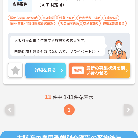
応募要件
（ＡＴ限定可）
駅から徒歩10分以内
車通勤可
残業少なめ
住宅手当・補助
日勤のみ
産休･育休･介護休暇取得実績あり
社会保険完備
交通費支給
退職金制度あり
大阪府泉南市に位置する施設での求人です。
日勤勤務！残業もほぼないので、プライベートとの
予定が立てやすいです。
最新の募集状況を問
ご興味のある方は、お気軽にお問い合わせくださ
詳細を見る
無料
い合わせる
い。
11
件中 1-11件を表示
1