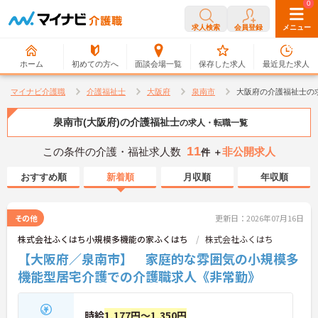
0
0
求人検索
会員登録
メニュー
ホーム
初めての方へ
面談会場一覧
保存した求人
最近見た求人
マイナビ介護職
介護福祉士
大阪府
泉南市
大阪府の介護福祉士の
泉南市(大阪府)の介護福祉士
の求人・転職一覧
11
この条件の介護・福祉求人数
非公開求人
件 ＋
おすすめ順
新着順
月収順
年収順
その他
更新日：2026年07月16日
株式会社ふくはち小規模多機能の家ふくはち
株式会社ふくはち
【大阪府／泉南市】 家庭的な雰囲気の小規模多
機能型居宅介護での介護職求人《非常勤》
時給
1,177円～1,350円