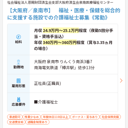
社会福祉法人恩賜財団済生会支部大阪府済生会泉南医療福祉センター
【大阪府／泉南市】 福祉・医療・保健を総合的
に支援する施設での介護福祉士募集《常勤》
月収
24.9万円～25.1万円
程度（夜勤5回分手
当・資格手当込）
給料
年収
340万円～360万円
程度（賞与3.35ヵ月
の場合）
大阪府 泉南市 りんくう南浜3番7
勤務地
南海電気鉄道「樽井駅」徒歩13分
正社員(正職員)
雇用形態
■介護福祉士
応募要件
車通勤可
残業少なめ
年間休日110日以上
ボーナス・賞与あり
社会保険完備
交通費支給
退職金制度あり