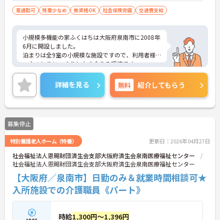
車通勤可
残業少なめ
無資格OK
社会保険完備
交通費支給
小規模多機能の家ふくはちは大阪府泉南市に2008年
6月に開設しました。
泊まりは全9室の小規模な施設ですので、利用者様
一人ひとりじっくりと向き合える環境です。
夜勤は緊急時にも対応できる二人体制で、一人月平
均4～5回ありますが、他のスタッフと一緒に業務に
詳細を見る
無料
紹介してもらう
あたりますので安心してご勤務いただけます。
興味をお持ちの方はお気軽にお問い合わせ下さい！
募集停止
特別養護老人ホーム（特養）
更新日：2026年04月27日
社会福祉法人恩賜財団済生会支部大阪府済生会泉南医療福祉センター
社会福祉法人恩賜財団済生会支部大阪府済生会泉南医療福祉センター
【大阪府／泉南市】日勤のみ＆就業時間相談可★
入所施設での介護職員《パート》
時給
1,300円～1,396円