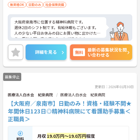
無資格OK
日勤のみ
社会保険完備
大阪府泉南市に位置する精神科病院です。
週休2日のシフト制です。有給休暇もございます。
人の少ない平日お休みの日にお買い物に出かけた
り、趣味や習い事を楽しむことができます。
ご興味をお持ちの方はお気軽にお問い合わせくださ
最新の募集状況を問
い。
詳細を見る
無料
い合わせる
募集停止
更新日：2026年01月30日
医療法人白水会 紀泉病院
医療法人白水会 紀泉病院
【大阪府／泉南市】日勤のみ！資格・経験不問★
年間休日123日◎精神科病院にて看護助手募集＜
正職員＞
月収
19.0万円～19.0万円
程度
給料