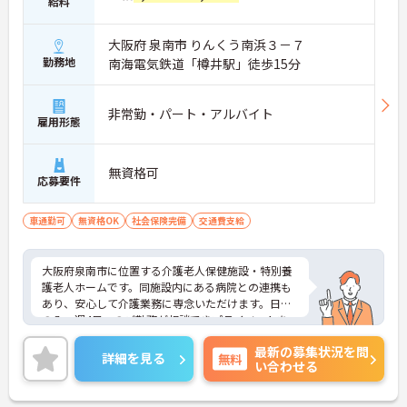
給料
大阪府 泉南市 りんくう南浜３－７
勤務地
南海電気鉄道「樽井駅」徒歩15分
非常勤・パート・アルバイト
雇用形態
無資格可
応募要件
車通勤可
無資格OK
社会保険完備
交通費支給
大阪府泉南市に位置する介護老人保健施設・特別養
護老人ホームです。同施設内にある病院との連携も
あり、安心して介護業務に専念いただけます。日勤
のみ、週4日～のご勤務が相談できプライベートを
重視されたい方にもおすすめです。ご興味ある方に
最新の募集状況を問
は、面接対策ポイントなど、さらに詳細をお話しい
詳細を見る
無料
い合わせる
たしますのでお気軽にご相談ください！