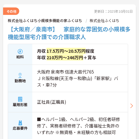
その他
更新日：2025年10月01日
株式会社ふくはち小規模多機能の家ふくはち
株式会社ふくはち
【大阪府／泉南市】 家庭的な雰囲気の小規模多
機能型居宅介護での介護職求人
月収
17.5万円～20.5万円
程度
給料
年収
210万円～246万円
＋賞与
大阪府 泉南市 信達大苗代765
ＪＲ阪和線(天王寺－和歌山)「新家駅」バ
勤務地
ス・車7分
正社員(正職員)
雇用形態
■ヘルパー1級、ヘルパー2級、初任者研修
修了、実務者研修修了、介護福祉士免許の
応募要件
いずれか ※無資格・未経験の方も相談可