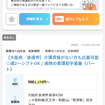
費支給の看護助手のお仕事です。
ご興味がある方は是非一度マイナビまでお問い合わ
せください。さらに詳細などお伝えします！
詳細を見る
無料
紹介してもらう
募集停止
更新日：2026年01月30日
医療法人白水会 紀泉病院
医療法人白水会 紀泉病院
【大阪府／泉南市】介護資格がない方も応募可能
◎週2～シフトOK♪病院の看護助手募集《パー
ト》
時給
1,270円
～
給料
大阪府 泉南市 新家4296
ＪＲ阪和線(天王寺－和歌山)「新家駅」徒歩
勤務地
25分