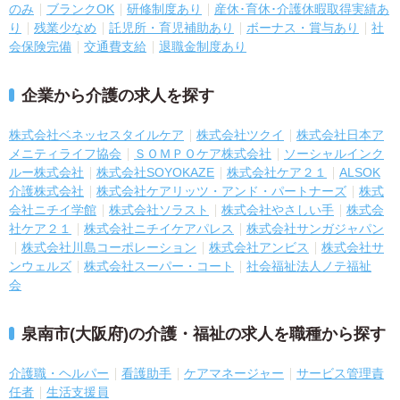
のみ
ブランクOK
研修制度あり
産休･育休･介護休暇取得実績あ
り
残業少なめ
託児所・育児補助あり
ボーナス・賞与あり
社
会保険完備
交通費支給
退職金制度あり
企業から介護の求人を探す
株式会社ベネッセスタイルケア
株式会社ツクイ
株式会社日本ア
メニティライフ協会
ＳＯＭＰＯケア株式会社
ソーシャルインク
ルー株式会社
株式会社SOYOKAZE
株式会社ケア２１
ALSOK
介護株式会社
株式会社ケアリッツ・アンド・パートナーズ
株式
会社ニチイ学館
株式会社ソラスト
株式会社やさしい手
株式会
社ケア２１
株式会社ニチイケアパレス
株式会社サンガジャパン
株式会社川島コーポレーション
株式会社アンビス
株式会社サ
ンウェルズ
株式会社スーパー・コート
社会福祉法人ノテ福祉
会
泉南市(大阪府)の介護・福祉の求人を職種から探す
介護職・ヘルパー
看護助手
ケアマネージャー
サービス管理責
任者
生活支援員