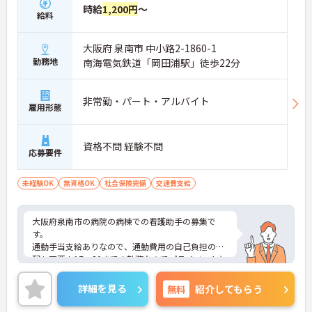
時給
1,200円
～
給料
大阪府 泉南市 中小路2-1860-1
勤務地
南海電気鉄道「岡田浦駅」徒歩22分
非常勤・パート・アルバイト
雇用形態
資格不問 経験不問
応募要件
未経験OK
無資格OK
社会保険完備
交通費支給
大阪府泉南市の病院の病棟での看護助手の募集で
す。
通勤手当支給ありなので、通勤費用の自己負担の心
配も不要！17：30までの勤務なのでプライベートと
両立しやすい環境です。
ご興味のある方は、面接のポイントをお伝えします
詳細を見る
無料
紹介してもらう
のでお気軽にお問い合せください。