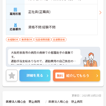
正社員(正職員)
雇用形態
資格不問 経験不問
応募要件
未経験OK
無資格OK
社会保険完備
交通費支給
大阪府泉南市の病院の病棟での看護助手の募集で
す。
通勤手当支給ありなので、通勤費用の自己負担の心
配も不要！社会保険完備のため生活も安心♪
ご興味のある方は、面接のポイントをお伝えします
のでお気軽にお問い合せください。
詳細を見る
無料
紹介してもらう
更新日：2025年10月23日
医療法人晴心会 野上病院
医療法人晴心会 野上病院