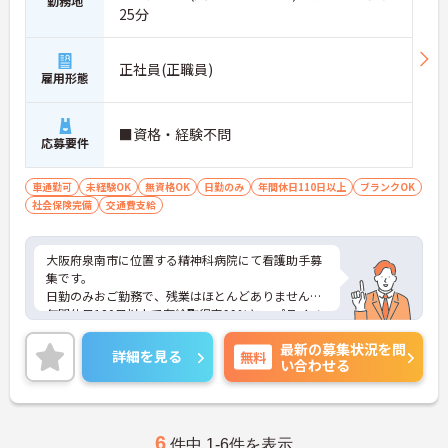
勤務地
25分
正社員(正職員)
雇用形態
■資格・経験不問
応募要件
車通勤可
未経験OK
無資格OK
日勤のみ
年間休日110日以上
ブランクOK
社会保険完備
交通費支給
大阪府泉南市に位置する精神科病院にて看護助手募
集です。
日勤のみおご勤務で、残業はほとんどありません。
年間休日120日以上で有給取得率99％と、プライベ
ートを大切に働ける環境が整っています。
最新の募集状況を問
ご興味ある方には、面接対策ポイントなど、さらに
詳細を見る
無料
い合わせる
詳細をお話しいたしますのでお気軽にご相談くださ
い！
6
件中 1-6件を表示