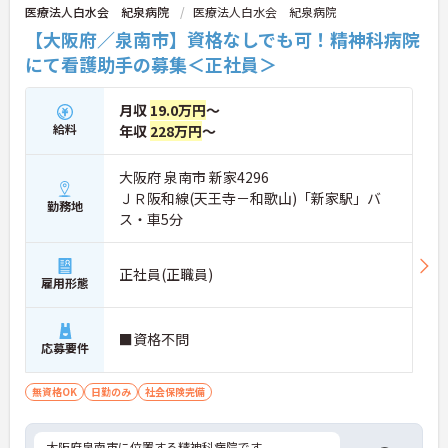
医療法人白水会 紀泉病院
医療法人白水会 紀泉病院
【大阪府／泉南市】資格なしでも可！精神科病院
にて看護助手の募集＜正社員＞
月収
19.0万円
～
給料
年収
228万円
～
大阪府 泉南市 新家4296
ＪＲ阪和線(天王寺－和歌山)「新家駅」バ
勤務地
ス・車5分
正社員(正職員)
雇用形態
■資格不問
応募要件
無資格OK
日勤のみ
社会保険完備
大阪府泉南市に位置する精神科病院です。