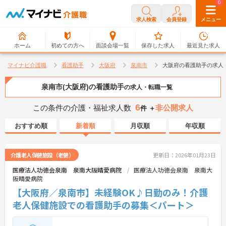
0
0
求人検索
会員登録
メニュー
ホーム
初めての方へ
面談会場一覧
保存した求人
最近見た求人
マイナビ介護職
看護助手
大阪府
泉南市
大阪府の看護助手の求人
泉南市(大阪府)の看護助手
の求人・転職一覧
6
この条件の介護・福祉求人数
非公開求人
件 ＋
おすすめ順
新着順
月収順
年収順
介護老人保健施設（老健）
更新日：2026年01月23日
医療法人功徳会泉南 泉南大阪晴愛病院
医療法人功徳会泉南 泉南大
阪晴愛病院
【大阪府／泉南市】未経験OK♪日勤のみ！介護
老人保健施設での看護助手の募集＜パート＞