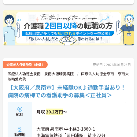
介護老人保健施設（老健）
更新日：2026年01月23日
医療法人功徳会泉南 泉南大阪晴愛病院
医療法人功徳会泉南 泉南大
阪晴愛病院
【大阪府／泉南市】未経験OK♪通勤手当あり！
病院の病棟での看護助手の募集＜正社員＞
月収
20.2万円
～
給料
大阪府 泉南市 中小路2-1860-1
勤務地
南海電気鉄道「岡田浦駅」徒歩22分