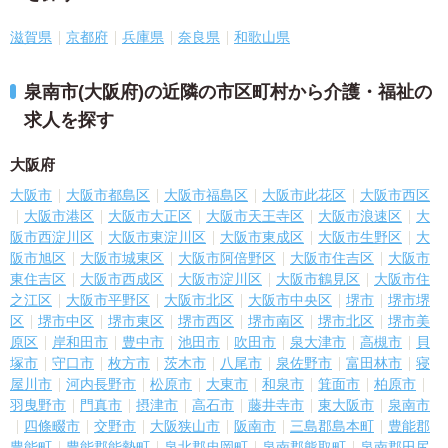
滋賀県
京都府
兵庫県
奈良県
和歌山県
泉南市(大阪府)の近隣の市区町村から介護・福祉の
求人を探す
大阪府
大阪市
大阪市都島区
大阪市福島区
大阪市此花区
大阪市西区
大阪市港区
大阪市大正区
大阪市天王寺区
大阪市浪速区
大
阪市西淀川区
大阪市東淀川区
大阪市東成区
大阪市生野区
大
阪市旭区
大阪市城東区
大阪市阿倍野区
大阪市住吉区
大阪市
東住吉区
大阪市西成区
大阪市淀川区
大阪市鶴見区
大阪市住
之江区
大阪市平野区
大阪市北区
大阪市中央区
堺市
堺市堺
区
堺市中区
堺市東区
堺市西区
堺市南区
堺市北区
堺市美
原区
岸和田市
豊中市
池田市
吹田市
泉大津市
高槻市
貝
塚市
守口市
枚方市
茨木市
八尾市
泉佐野市
富田林市
寝
屋川市
河内長野市
松原市
大東市
和泉市
箕面市
柏原市
羽曳野市
門真市
摂津市
高石市
藤井寺市
東大阪市
泉南市
四條畷市
交野市
大阪狭山市
阪南市
三島郡島本町
豊能郡
豊能町
豊能郡能勢町
泉北郡忠岡町
泉南郡熊取町
泉南郡田尻