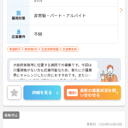
非常勤・パート・アルバイト
雇用形態
不問
応募要件
車通勤可
無資格OK
社会保険完備
交通費支給
大阪府泉南市に位置する病院での募集です。今回は
介護資格がない方も応募可能なため、新たに介護業
界にチャレンジしたい方におすすめです。またシフ
トは週2から相談が可能なため自身の生活スタイル
に合わせて勤務を調整することができます。マイカ
最新の募集状況を問
ー通勤も可能なため通勤も安心です。ご興味のある
詳細を見る
無料
い合わせる
方には面接のポイントをお伝えしますので、お気軽
にお問い合わせください。
募集停止
更新日：2026年01月30日