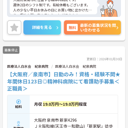
週休2日のシフト制です。有給休暇もございます。
人の少ない平日お休みの日にお買い物に出かけた
り、趣味や習い事を楽しむことができます。
ご興味をお持ちの方はお気軽にお問い合わせくださ
最新の募集状況を問
い。
詳細を見る
無料
い合わせる
募集停止
更新日：2026年01月30日
医療法人白水会 紀泉病院
医療法人白水会 紀泉病院
【大阪府／泉南市】日勤のみ！資格・経験不問★
年間休日123日◎精神科病院にて看護助手募集＜
正職員＞
月収
19.0万円～19.0万円
程度
給料
大阪府 泉南市 新家4296
ＪＲ阪和線(天王寺－和歌山)「新家駅」徒歩