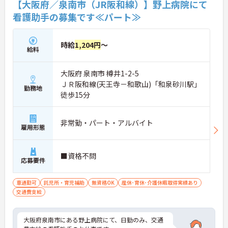
【大阪府／泉南市（JR阪和線）】野上病院にて
看護助手の募集です≪パート≫
時給
1,204円
～
給料
大阪府 泉南市 樽井1-2-5
ＪＲ阪和線(天王寺－和歌山)「和泉砂川駅」
勤務地
徒歩15分
非常勤・パート・アルバイト
雇用形態
■資格不問
応募要件
車通勤可
託児所・育児補助
無資格OK
産休･育休･介護休暇取得実績あり
交通費支給
大阪府泉南市にある野上病院にて、日勤のみ、交通