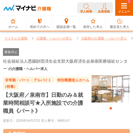
0
1
求人検索
会員登録
メニュー
ホーム
初めての方へ
面談会場一覧
保存した求人
最近見た求人
マイナビ介護職
介護職・ヘルパーの求人
大阪府の介護職・ヘルパー求人
募集停止
社会福祉法人恩賜財団済生会支部大阪府済生会泉南医療福祉センタ
ー
の介護職・ヘルパー求人
非常勤・パート・アルバイト
特別養護老人ホーム
（特養）
【大阪府／泉南市】日勤のみ＆就
業時間相談可★入所施設での介護
職員《パート》
更新日：2026年04月27日 求人番号：9685147