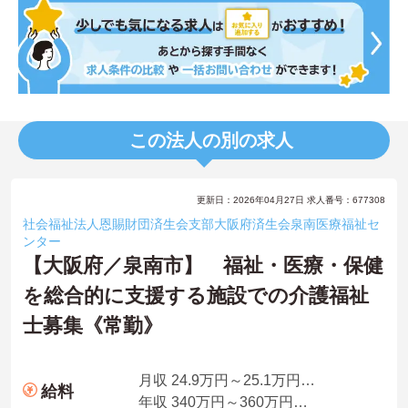
この法人の別の求人
更新日：2026年04月27日 求人番号：677308
社会福祉法人恩賜財団済生会支部大阪府済生会泉南医療福祉セ
ンター
【大阪府／泉南市】 福祉・医療・保健
を総合的に支援する施設での介護福祉
士募集《常勤》
月収 24.9万円～25.1万円程度（夜勤5回分手当・資格手当込）
給料
年収 340万円～360万円程度（賞与3.35ヵ月の場合）