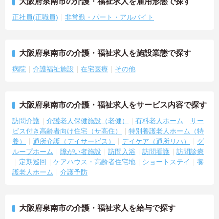
大阪府泉南市の介護・福祉求人を雇用形態で探す
正社員(正職員)
非常勤・パート・アルバイト
大阪府泉南市の介護・福祉求人を施設業態で探す
病院
介護福祉施設
在宅医療
その他
大阪府泉南市の介護・福祉求人をサービス内容で探す
訪問介護
介護老人保健施設（老健）
有料老人ホーム
サー
ビス付き高齢者向け住宅（サ高住）
特別養護老人ホーム（特
養）
通所介護（デイサービス）
デイケア（通所リハ）
グ
ループホーム
障がい者施設
訪問入浴
訪問看護
訪問診療
定期巡回
ケアハウス・高齢者住宅地
ショートステイ
養
護老人ホーム
介護予防
大阪府泉南市の介護・福祉求人を給与で探す