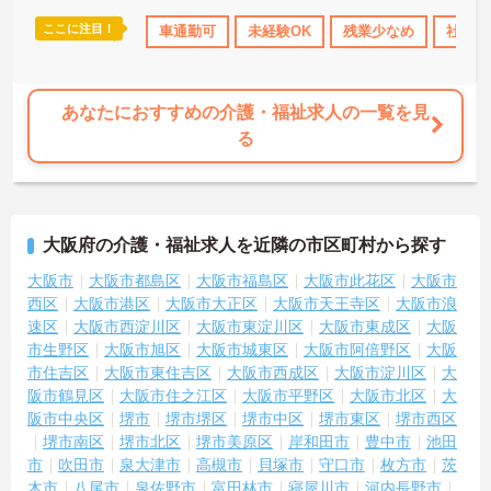
ここに注目！
会保険完備
交通費支給
車通勤可
未経験OK
残業少なめ
社会保
あなたにおすすめの介護・福祉求人の一覧を見
る
大阪府の介護・福祉求人を近隣の市区町村から探す
大阪市
大阪市都島区
大阪市福島区
大阪市此花区
大阪市
西区
大阪市港区
大阪市大正区
大阪市天王寺区
大阪市浪
速区
大阪市西淀川区
大阪市東淀川区
大阪市東成区
大阪
市生野区
大阪市旭区
大阪市城東区
大阪市阿倍野区
大阪
市住吉区
大阪市東住吉区
大阪市西成区
大阪市淀川区
大
阪市鶴見区
大阪市住之江区
大阪市平野区
大阪市北区
大
阪市中央区
堺市
堺市堺区
堺市中区
堺市東区
堺市西区
堺市南区
堺市北区
堺市美原区
岸和田市
豊中市
池田
市
吹田市
泉大津市
高槻市
貝塚市
守口市
枚方市
茨
木市
八尾市
泉佐野市
富田林市
寝屋川市
河内長野市