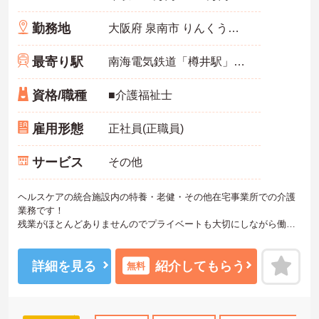
勤務地
大阪府 泉南市 りんくう南浜3番7
最寄り駅
南海電気鉄道「樽井駅」徒歩13分
資格/職種
■介護福祉士
雇用形態
正社員(正職員)
サービス
その他
ヘルスケアの統合施設内の特養・老健・その他在宅事業所での介護
業務です！
残業がほとんどありませんのでプライベートも大切にしながら働け
ます！また各種福利厚生も充実しており安心して長期での就業が可
能です！
ご興味ある方には、面接のポイントなど、さらに詳細をお話致しま
詳細を見る
紹介してもらう
無料
すのでお気軽にご相談ください。