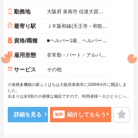
勤務地
大阪府 泉南市 信達大苗代765
最寄り駅
ＪＲ阪和線(天王寺－和歌山)「新家駅」バス・車7分
資格/職種
■ヘルパー1級、ヘルパー2級、初任者研修修了、実務者研修修了、介護福祉士免許のいずれか ※未経験・無資格の方も相談可
雇用形態
非常勤・パート・アルバイト
サービス
その他
小規模多機能の家ふくはちは大阪府泉南市に2008年6月に開設しま
した。
泊まりは全9室の小規模な施設ですので、利用者様一人ひとりじっく
りと向き合える環境です。
夜勤は緊急時にも対応できる二人体制で、他のスタッフと一緒に業
務にあたりますので安心してご勤務いただけます。
詳細を見る
紹介してもらう
無料
興味をお持ちの方はお気軽にお問い合わせ下さい！