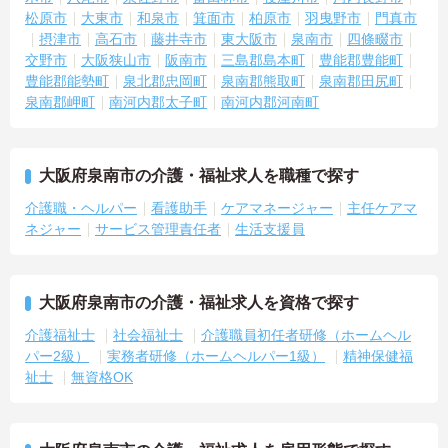
松原市
大東市
和泉市
箕面市
柏原市
羽曳野市
門真市
摂津市
高石市
藤井寺市
東大阪市
泉南市
四條畷市
交野市
大阪狭山市
阪南市
三島郡島本町
豊能郡豊能町
豊能郡能勢町
泉北郡忠岡町
泉南郡熊取町
泉南郡田尻町
泉南郡岬町
南河内郡太子町
南河内郡河南町
大阪府泉南市の介護・福祉求人を職種で探す
介護職・ヘルパー
看護助手
ケアマネージャー
主任ケアマ
ネジャー
サービス管理責任者
生活支援員
大阪府泉南市の介護・福祉求人を資格で探す
介護福祉士
社会福祉士
介護職員初任者研修（ホームヘル
パー2級）
実務者研修（ホームヘルパー1級）
精神保健福
祉士
無資格OK