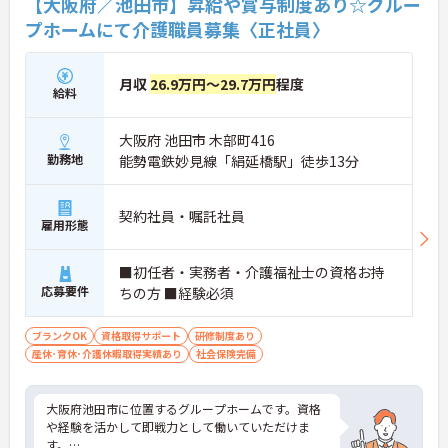
【大阪府／池田市】昇給や賞与制度あり☆グルー
プホームにて介護職員募集〈正社員〉
月収
26.9万円～29.7万円
程度
給料
大阪府 池田市 木部町416
勤務地
能勢電鉄妙見線「絹延橋駅」徒歩13分
契約社員・嘱託社員
雇用形態
■初任者・実務者・介護福祉士の資格お持
応募要件
ちの方 ■経験必須
ブランクOK
資格取得サポート
研修制度あり
産休･育休･介護休暇取得実績あり
社会保険完備
大阪府池田市に位置するグループホームです。資格
や経験を活かして即戦力として働いていただけま
す。