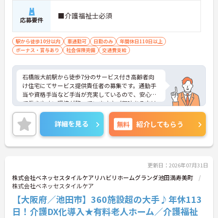
■介護福祉士必須
応募要件
駅から徒歩10分以内
車通勤可
日勤のみ
年間休日110日以上
ボーナス・賞与あり
社会保険完備
交通費支給
石橋阪大前駅から徒歩7分のサービス付き高齢者向
け住宅にてサービス提供責任者の募集です。通勤手
当や資格手当など手当が充実しているので、安心し
て働きやすい環境が整っています♪ご興味ある方は
面接ポイントをお伝えしますので、お気軽にご連絡
ください。
詳細を見る
無料
紹介してもらう
更新日：2026年07月31日
株式会社ベネッセスタイルケアリハビリホームグランダ池田満寿美町
株式会社ベネッセスタイルケア
【大阪府／池田市】360施設超の大手♪年休113
日！介護DX化導入★有料老人ホーム／介護福祉