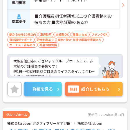
雇用形態
■介護職員初任者研修以上の介護資格をお
応募要件
持ちの方 ■実務経験のある方
駅から徒歩10分以内
車通勤可
未経験OK
残業少なめ
ブランクOK
資格取得サポート
研修制度あり
産休･育休･介護休暇取得実績あり
ボーナス・賞与あり
社会保険完備
大阪府池田市にございますグループホームにて、非
常勤の介護職員の募集です！
週1日～相談可能◎ご自身のライフスタイルに合わ
せてのご就業可能です！
賞与もあり、頑張りをしっかり評価してくれる環境
なので、仕事のモチベーションにつながります◎
詳細を見る
無料
紹介してもらう
また最寄り駅から徒歩5分と通勤に便利なところも
おすすめポイントです♪
ご興味ある方には、面接対策ポイントなど、さらに
詳細をお話しいたしますのでお気軽にご相談くださ
い！
グループホーム
更新日：2026年08月03日
株式会社rebornポジティブリーケア池田
株式会社reborn