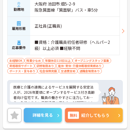
大阪府 池田市 畑5-2-9
勤務地
阪急箕面線「箕面駅」バス・車5分
正社員(正職員)
雇用形態
■資格：介護職員初任者研修（ヘルパー2
応募要件
級）以上必須 ■経験不問
未経験OK
残業少なめ
年間休日110日以上
オープニングスタッフ募集
資格取得サポート
研修制度あり
産休･育休･介護休暇取得実績あり
ボーナス・賞与あり
社会保険完備
交通費支給
退職金制度あり
医療と介護の連携によるサービスを展開する安定法
人が、2026年夏頃にオープンするサービス付き高齢
者向け住宅です。職員の働きやすさに注力してお
り、負担の少ない最新設備の導入や、22時開始のシ
ョート夜勤体制により、体力的な負荷を軽減してい
ます。また、残業はほぼなく年間休日115日が確保
詳細を見る
無料
紹介してもらう
されているため、プライベートとの両立が可能で
す。オープニングスタッフの募集であり、チームワ
ークを大切にしながら新しい施設を仲間と創り上げ