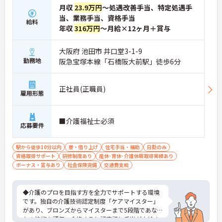
です】
月収
23.9万円
～処遇改善手当、特定処遇手
・日本生命グループを親会社に持つ大手介護企業
当、業務手当、資格手当
給料
で、100施設以上を運営する安定した経営基盤があ
年収
316万円
～月給×12ヶ月＋賞与
ります
・介護福祉士を取得すると資格手当がプラスされ、
プラチナ介護職（4資格）に認定されると月38,000
大阪府 池田市 井口堂3-1-9
円の手当が加算される仕組みが整っています
勤務地
阪急宝塚本線「石橋阪大前駅」徒歩6分
・介護福祉士国家試験対策講座・認知症ケア専門士
対策・ケアマネジャー対策など、資格取得支援講座
を自社開講しており、資格保有率99.8%の実績があ
正社員(正職員)
雇用形態
ります
【残業月4.3時間、給与と働きやすさを両立している
職場です】
■介護福祉士必須
・賞与年2回・定期昇給、夜勤手当・家族手当・住
応募要件
宅手当など各種手当が充実しています
・残業は月平均4.3時間と業界水準を大きく下回って
駅から徒歩10分以内
おり、有給休暇取得実績14日と休みも取りやすい環
寮・借り上げ
住宅手当・補助
日勤のみ
資格取得サポート
境です
研修制度あり
産休･育休･介護休暇取得実績あり
ボーナス・賞与あり
・年間休日111日以上・シフトは柔軟に対応してお
社会保険完備
交通費支給
り、有給と組み合わせて海外旅行に行くスタッフも
いる職場です
・インカム導入によりスタッフ間のフリーハンド連
◆介護のプロを目指す方を全力でサポートする環境
絡・情報共有が可能、また、睡眠センサー・アレク
です。独自の介護技術認定制度「ケアマイスター」
サ等IoT機器を活用し、業務効率化と質の高いケアを
があり、ブロンズからマイスターまで5段階であな
両立しています
たの技術を評価。合格すると認定証と手当が支給さ