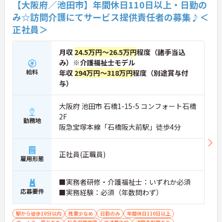
【大阪府／池田市】年間休日110日以上・日勤の
み☆訪問介護にてサービス提供責任者の募集♪＜
正社員＞
月収
24.5万円～26.5万円
程度（諸手当込
み）※介護福祉士モデル
給料
年収
294万円～318万円
程度（別途賞与付
与）
大阪府 池田市 石橋1-15-5 コンフォート石橋
2F
勤務地
阪急宝塚本線「石橋阪大前駅」徒歩4分
正社員(正職員)
雇用形態
■実務者研修・介護福祉士：いずれか必須
応募要件
■実務経験：必須（年数問わず）
駅から徒歩10分以内
残業少なめ
日勤のみ
年間休日110日以上