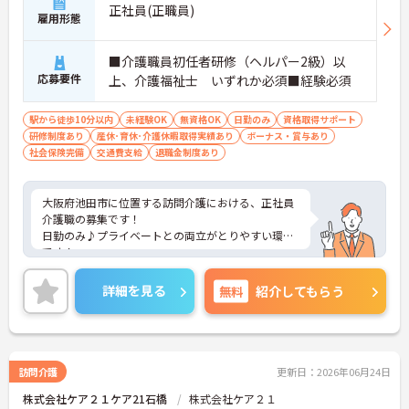
正社員(正職員)
雇用形態
■介護職員初任者研修（ヘルパー2級）以
応募要件
上、介護福祉士 いずれか必須■経験必須
駅から徒歩10分以内
未経験OK
無資格OK
日勤のみ
資格取得サポート
研修制度あり
産休･育休･介護休暇取得実績あり
ボーナス・賞与あり
社会保険完備
交通費支給
退職金制度あり
大阪府池田市に位置する訪問介護における、正社員
介護職の募集です！
日勤のみ♪プライベートとの両立がとりやすい環境
です！
ご興味ある方には、面接対策ポイントなど、さらに
詳細をお話しいたしますのでお気軽にご相談くださ
詳細を見る
無料
紹介してもらう
い。
訪問介護
更新日：2026年06月24日
株式会社ケア２１ケア21石橋
株式会社ケア２１