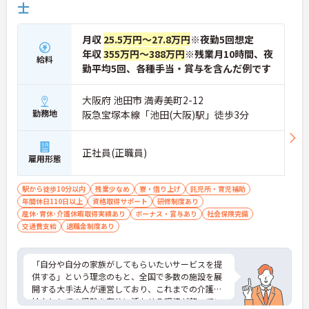
士
月収
25.5万円～27.8万円
※夜勤5回想定
年収
355万円～388万円
※残業月10時間、夜
給料
勤平均5回、各種手当・賞与を含んだ例です
大阪府 池田市 満寿美町2-12
勤務地
阪急宝塚本線「池田(大阪)駅」徒歩3分
正社員(正職員)
雇用形態
駅から徒歩10分以内
残業少なめ
寮・借り上げ
託児所・育児補助
年間休日110日以上
資格取得サポート
研修制度あり
産休･育休･介護休暇取得実績あり
ボーナス・賞与あり
社会保険完備
交通費支給
退職金制度あり
「自分や自分の家族がしてもらいたいサービスを提
供する」という理念のもと、全国で多数の施設を展
開する大手法人が運営しており、これまでの介護福
祉士としての経験を存分に活かせる環境が整ってい