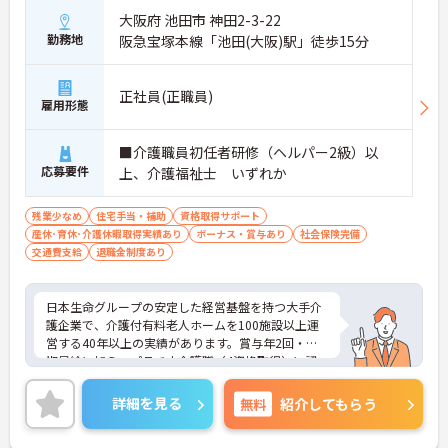
・エリアマネージャーの巡回フォロー
大阪府 池田市 神田2-3-22
・人事・法務など専門部署がバックアップ
勤務地
・労務やトラブルも組織的に支援あり
阪急宝塚本線「池田(大阪)駅」徒歩15分
→ 安心して業務に集中できる環境です
■ 年齢問わず長く働ける職場です♪
正社員(正職員)
雇用形態
将来を見据えてキャリア継続がしやすい！
・定年制度なしで長期勤務が可能
■介護職員初任者研修（ヘルパー2級）以
・退職金制度や持株会あり
応募要件
上、介護福祉士 いずれか
・勤続年数に応じた手当支給あり
→ 腰を据えて働きたい方にもピッタリです
残業少なめ
住宅手当・補助
資格取得サポート
産休･育休･介護休暇取得実績あり
ボーナス・賞与あり
社会保険完備
交通費支給
退職金制度あり
日本生命グループの安定した経営基盤を持つ大手介
護企業で、介護付有料老人ホームを100施設以上運
営する40年以上の実績があります。賞与年2回・定
期昇給に加え、プラチナ介護職（4資格取得）に認
定されると月38,000円の手当が加算され、スキルが
収入に直結する仕組みが整っています。年間休日11
詳細を見る
無料
紹介してもらう
1日以上・残業月平均4.3時間と働きやすく、育休取
得率100%・育児短時間勤務（小学4年生まで）・有