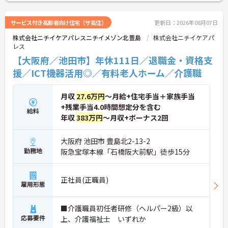
給取得実績14日と、家庭との両立を長期的にサポー
トする制度も充実しています。入社導入研修・昇格
時研修・技術向上研修など段階別の研修体制と資格
サービス付き高齢者向け住宅（サ高住）
更新日：2026年08月07日
取得支援が整っており、介護福祉士国家試験対策講
株式会社ニチイケアパレスニチイメゾン北豊島
株式会社ニチイケアパ
座やケアマネ対策講座も自社開講しています。多職
レス
種チームケアの中で専門性を高めながら、ケアマネ
ジャーや生活相談員へのキャリアアップも実現でき
【大阪府／池田市】年休111日／退職金・資格支
る職場です。
援／ICT機器活用◎／有料老人ホーム／介護職
★おすすめPOINT★
【日本生命グループの大手企業・成長ができる環境
月収
27.6万円
～月給+住宅手当＋家族手当
です】
+残業手当4.0時間想定分を含む
給料
・日本生命グループを親会社に持つ大手介護企業
年収
383万円
～月収+ボーナス2回
で、100施設以上を運営する安定した経営基盤があ
ります
・介護福祉士を取得すると資格手当がプラスされ、
大阪府 池田市 豊島北2-13-2
プラチナ介護職（4資格）に認定されると月38,000
勤務地
阪急宝塚本線「石橋阪大前駅」徒歩15分
円の手当が加算される仕組みが整っています
・介護福祉士国家試験対策講座・認知症ケア専門士
対策・ケアマネジャー対策など、資格取得支援講座
正社員(正職員)
雇用形態
を自社開講しており、資格保有率99.8%の実績があ
ります
【残業月4.3時間、給与と働きやすさを両立している
■介護職員初任者研修（ヘルパー2級）以
職場です】
応募要件
上、介護福祉士 いずれか
・賞与年2回・定期昇給、夜勤手当・家族手当・住