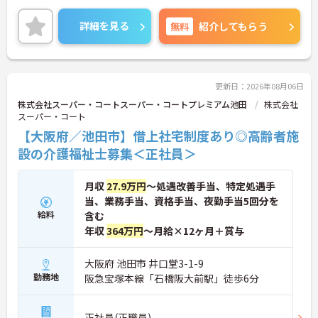
・従業員満足度調査を定期実施し、スタッフの声を
れます。
制度に反映する文化があります
◆スタッフ同士の繋がりを大切にするため「サンク
詳細を見る
無料
紹介してもらう
・エリアマネージャー・社長が定期的にホームを周
スバッジ」という素敵な制度を導入しています。ス
り、スタッフと直接意見交換をしています
マホやパソコンから、部署や施設を超えた仲間に
【育児・家庭との両立を本気でサポートしている職
「ありがとう」のバッジを送り合う仕組みで、毎月
場です】
1万5000以上もの感謝が行き交っています！どんな
・育休取得率100%・育休後就業復帰率100%と、育
些細なことでも感謝を伝え合い、認め合えるため、
更新日：2026年08月06日
児と仕事を両立できる体制が整っています
風通しが良くとてもあたたかい雰囲気の職場です。
株式会社スーパー・コートスーパー・コートプレミアム池田
株式会社
・育児短時間勤務が小学4年生まで利用でき、法令よ
また、「もっとこうしたら良くなるかも！」という
スーパー・コート
り長い期間サポートを受けることができます
現場の小さなアイデアを大切にしており、入社1日
【大阪府／池田市】借上社宅制度あり◎高齢者施
・「くるみん」「えるぼし」「トモニン」の3つの
目から誰でもいくつでも提案できる「フジキャタ提
厚生労働省認定を取得しており、ライフステージに
案」制度があり、毎月役員がすべての提案に目を通
設の介護福祉士募集＜正社員＞
合わせた長期就業が実現できる職場です
します。自分の気づきが実際のサービス向上につな
がるため、やりがいを持って仕事に取り組めます。
月収
27.9万円
～処遇改善手当、特定処遇手
当、業務手当、資格手当、夜勤手当5回分を
給料
含む
年収
364万円
～月給×12ヶ月＋賞与
大阪府 池田市 井口堂3-1-9
勤務地
阪急宝塚本線「石橋阪大前駅」徒歩6分
正社員(正職員)