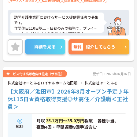
ボーナス・賞与あり
社会保険完備
交通費支給
退職金制度あり
訪問介護事業所におけるサービス提供責任者の募集
です。
年間休日110日以上・日勤のみの勤務で、プライベ
ートとのメリハリのある働き方が可能です。
また、福利厚生が充実しています。働きやすい環境
が整っており、安心して長くご勤務いただけます◎
詳細を見る
無料
紹介してもらう
ご興味のある方には、面接対策ポイントなど、さら
に詳細をご案内しますのでお気軽にご相談くださ
い！
サービス付き高齢者向け住宅（サ高住）
更新日：2026年07月07日
株式会社はーとふるロイヤルホーム池田畑
株式会社はーとふる
【大阪府／池田市】2026年8月オープン予定♪年
休115日★資格取得支援◎サ高住／介護職＜正社
員＞
月収
25.1万円～35.0万円
程度 各種手当、
給料
夜勤4回・早朝遅番8回手当含む