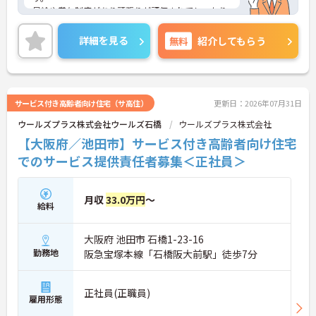
昇給や賞与制度があり頑張りが評価されてしっかり
と職員に還元されます。
ご興味のある方には、面接対策ポイントなど、さら
詳細を見る
無料
紹介してもらう
に詳細をお話しいたしますのでお気軽にご相談くだ
さい！
サービス付き高齢者向け住宅（サ高住）
更新日：2026年07月31日
ウールズプラス株式会社ウールズ石橋
ウールズプラス株式会社
【大阪府／池田市】サービス付き高齢者向け住宅
でのサービス提供責任者募集＜正社員＞
月収
33.0万円
～
給料
大阪府 池田市 石橋1-23-16
勤務地
阪急宝塚本線「石橋阪大前駅」徒歩7分
正社員(正職員)
雇用形態