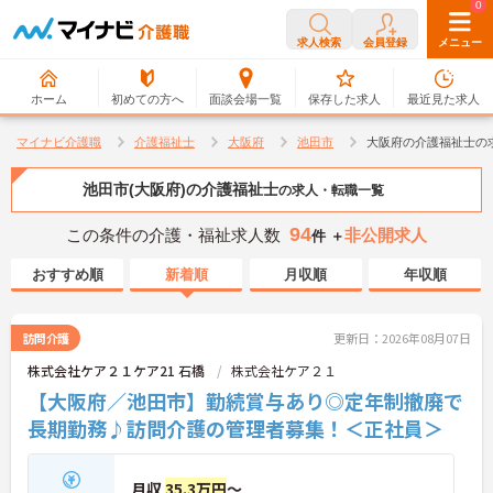
0
0
求人検索
会員登録
メニュー
ホーム
初めての方へ
面談会場一覧
保存した求人
最近見た求人
マイナビ介護職
介護福祉士
大阪府
池田市
大阪府の介護福祉士の
池田市(大阪府)の介護福祉士
の求人・転職一覧
94
この条件の介護・福祉求人数
非公開求人
件 ＋
おすすめ順
新着順
月収順
年収順
訪問介護
更新日：2026年08月07日
株式会社ケア２１ケア21 石橋
株式会社ケア２１
【大阪府／池田市】勤続賞与あり◎定年制撤廃で
長期勤務♪訪問介護の管理者募集！＜正社員＞
月収
35.3万円
～