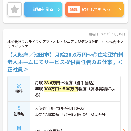
ます。最大の魅力は、専門性を正当に評価する独自
の社内資格「マジ神制度」。認知症ケア等の分野で
詳細を見る
無料
紹介してもらう
認定されると最大月4万円の手当が加算され、確実
な収入アップが可能です。また、スマホでの記録入
力や睡眠センサー等のDX化により、夜間業務などの
身体的負担が大きく軽減されています。ご家族も対
象となる年間3万円の医療費補助など大手ならでは
更新日：2026年07月15日
の圧倒的な福利厚生のもと、ケアマネジャーへのス
株式会社フルライフケアフィオレ・シニアレジデンス池田
株式会社フ
テップアップ等、介護のプロとして長期的なキャリ
ルライフケア
アを築けます。
【大阪府／池田市】月給28.6万円～◎住宅型有料
★おすすめPOINT★
老人ホームにてサービス提供責任者のお仕事♪＜
【これまでの経験・専門性が正当に評価される環境
正社員＞
です】
・独自の社内資格「マジ神制度」があり、認定され
ると1資格につき月1万円（最大4万円）の手当が加
月収
28.6万円
～程度（諸手当込）
算されます。
年収
380万円～500万円
程度（賞与実績によ
給料
・ケアマネジャーの受験料や対策講座、更新費用ま
る）
で全額補助されるため、次のステップアップを自己
負担なく目指せます。
大阪府 池田市 姫室町10-23
【最先端のDX導入で、身体的・精神的な負担を軽
勤務地
阪急宝塚本線「池田(大阪)駅」徒歩9分
減】
・スマホ記録や睡眠センサーを活用したデータに基
づくケアにより、夜間巡視や申し送りなどの業務負
正社員(正職員)