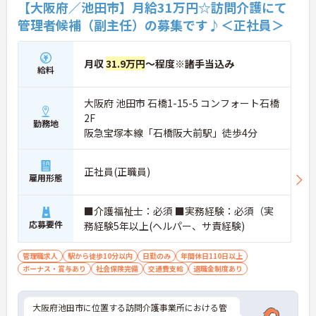
【大阪府／池田市】月給31万円☆訪問介護にて
管理者候補（副主任）の募集です♪＜正社員＞
月収
31.9万円
～程度※諸手当込み
給料
大阪府 池田市 石橋1-15-5 コンフォート石橋
2F
勤務地
阪急宝塚本線「石橋阪大前駅」徒歩4分
正社員(正職員)
雇用形態
■介護福祉士：必須 ■実務経験：必須（実
応募要件
務経験5年以上(ヘルパー、サ責経験)
管理職求人
駅から徒歩10分以内
日勤のみ
年間休日110日以上
ボーナス・賞与あり
社会保険完備
交通費支給
退職金制度あり
大阪府池田市に位置する訪問介護事業所における管