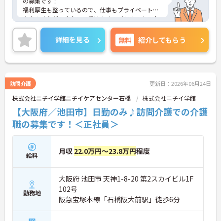
の募集です！
・残業がほとんど発生しない業務体制が整っている
福利厚生も整っているので、仕事もプライベートも
ため、定時での退勤が期待できご自身の時間をしっ
充実させながら安心して働けます！ご興味のある方
かりと確保できます
には、面接対策ポイントなど、さらに詳細をご案内
・年間休日115日に加えて産前産後休暇や育児休暇
しますのでお気軽にご相談ください！
詳細を見る
無料
紹介してもらう
などの制度も完備されているため、ライフステージ
が変化しても安心の体制です
【手厚い資格手当が支給され安定した収入を目指せ
ます】
訪問介護
更新日：2026年06月24日
・介護福祉士に月額20,000円、実務者・初任者研修
修了者に月額10,000円の資格手当が支給されるた
株式会社ニチイ学館ニチイケアセンター石橋
株式会社ニチイ学館
め、専門性を活かして収入アップを図れます
【大阪府／池田市】日勤のみ♪訪問介護での介護
・賞与年2回に加えて退職金制度や年1回の処遇改善
職の募集です！＜正社員＞
臨時手当も整備されているため、経済的な安心感を
持って業務に取り組める環境です
月収
22.0万円～23.8万円
程度
給料
大阪府 池田市 天神1-8-20 第2スカイビル1F
102号
勤務地
阪急宝塚本線「石橋阪大前駅」徒歩6分