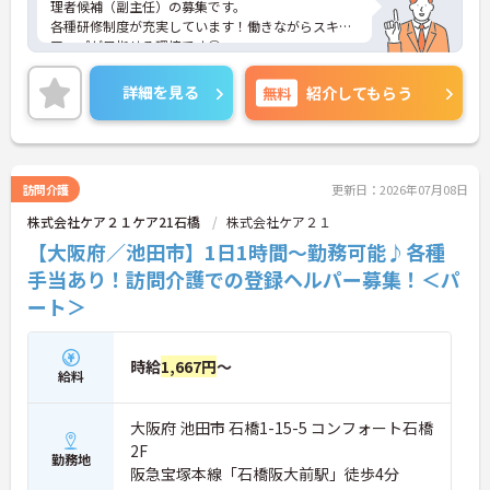
理者候補（副主任）の募集です。
各種研修制度が充実しています！働きながらスキル
アップが目指せる環境です◎
希望休制度もありワークライフバランスを保ちなが
らご勤務いただけます☆
詳細を見る
無料
紹介してもらう
ご興味のある方には、面接対策ポイントなど、さら
に詳細をお話しいたしますのでお気軽にご相談くだ
さい！
訪問介護
更新日：2026年07月08日
株式会社ケア２１ケア21石橋
株式会社ケア２１
【大阪府／池田市】1日1時間～勤務可能♪各種
手当あり！訪問介護での登録ヘルパー募集！＜パ
ート＞
時給
1,667円
～
給料
大阪府 池田市 石橋1-15-5 コンフォート石橋
2F
勤務地
阪急宝塚本線「石橋阪大前駅」徒歩4分