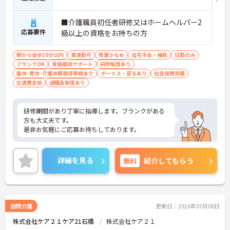
■介護職員初任者研修又はホームヘルパー2
応募要件
級以上の資格をお持ちの方
駅から徒歩10分以内
車通勤可
残業少なめ
住宅手当・補助
日勤のみ
ブランクOK
資格取得サポート
研修制度あり
産休･育休･介護休暇取得実績あり
ボーナス・賞与あり
社会保険完備
交通費支給
退職金制度あり
研修期間があり丁寧に指導します。ブランクがある
方も大丈夫です。
是非お気軽にご応募お待ちしております。
詳細を見る
無料
紹介してもらう
訪問介護
更新日：2026年07月08日
株式会社ケア２１ケア21石橋
株式会社ケア２１