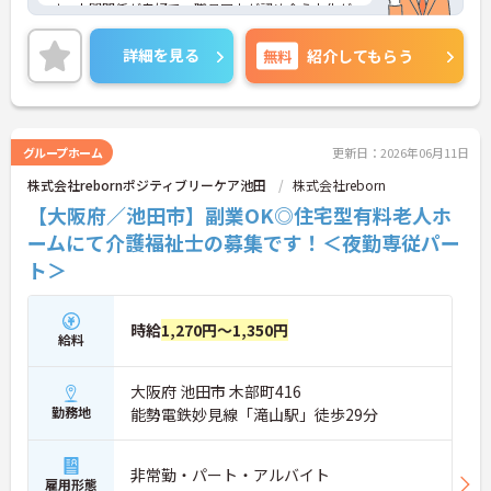
す。人間関係が良好で、職員同士が認め合う文化が
根付いています。
ご興味のある方には、面接対策ポイントなど、さら
詳細を見る
無料
紹介してもらう
に詳細をご案内しますのでお気軽にご相談くださ
い！
グループホーム
更新日：2026年06月11日
株式会社rebornポジティブリーケア池田
株式会社reborn
【大阪府／池田市】副業OK◎住宅型有料老人ホ
ームにて介護福祉士の募集です！＜夜勤専従パー
ト＞
時給
1,270円～1,350円
給料
大阪府 池田市 木部町416
勤務地
能勢電鉄妙見線「滝山駅」徒歩29分
非常勤・パート・アルバイト
雇用形態