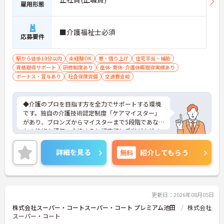
雇用形態
■介護福祉士必須
応募要件
駅から徒歩10分以内
未経験OK
寮・借り上げ
住宅手当・補助
資格取得サポート
研修制度あり
産休･育休･介護休暇取得実績あり
ボーナス・賞与あり
社会保険完備
交通費支給
◆介護のプロを目指す方を全力でサポートする環境
です。独自の介護技術認定制度「ケアマイスター」
があり、ブロンズからマイスターまで5段階であな
たの技術を評価。合格すると認定証と手当が支給さ
れます。
◆スタッフ同士の繋がりを大切にするため「サンク
詳細を見る
無料
紹介してもらう
スバッジ」という素敵な制度を導入しています。ス
マホやパソコンから、部署や施設を超えた仲間に
「ありがとう」のバッジを送り合う仕組みで、毎月
1万5000以上もの感謝が行き交っています！どんな
些細なことでも感謝を伝え合い、認め合えるため、
更新日：2026年08月05日
風通しが良くとてもあたたかい雰囲気の職場です。
株式会社スーパー・コートスーパー・コート プレミアム池田
株式会社
また、「もっとこうしたら良くなるかも！」という
スーパー・コート
現場の小さなアイデアを大切にしており、入社1日