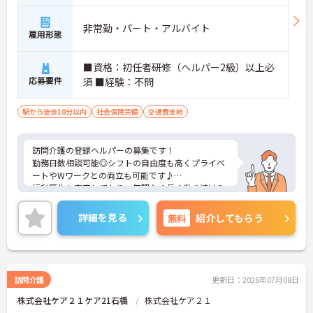
非常勤・パート・アルバイト
雇用形態
■資格：初任者研修（ヘルパー2級）以上必
応募要件
須 ■経験：不問
駅から徒歩10分以内
社会保険完備
交通費支給
訪問介護の登録ヘルパーの募集です！
勤務日数相談可能◎シフトの自由度も高くプライベ
ートやWワークとの両立も可能です♪
福利厚生も充実しており、無理なく長く働き続けら
れる職場です。
ご興味のある方には、面接対策ポイントなどさらに
詳細を見る
無料
紹介してもらう
詳細をお話いたしますので、お気軽にご相談くださ
い。
訪問介護
更新日：2026年07月08日
株式会社ケア２１ケア21石橋
株式会社ケア２１