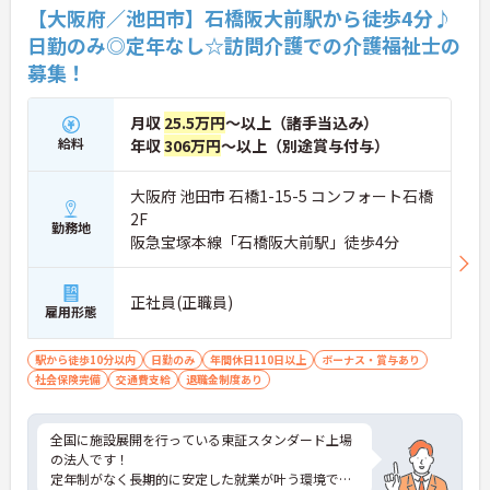
【大阪府／池田市】石橋阪大前駅から徒歩4分♪
日勤のみ◎定年なし☆訪問介護での介護福祉士の
募集！
月収
25.5万円
～以上（諸手当込み）
給料
年収
306万円
～以上（別途賞与付与）
大阪府 池田市 石橋1-15-5 コンフォート石橋
2F
勤務地
阪急宝塚本線「石橋阪大前駅」徒歩4分
正社員(正職員)
雇用形態
駅から徒歩10分以内
日勤のみ
年間休日110日以上
ボーナス・賞与あり
社会保険完備
交通費支給
退職金制度あり
全国に施設展開を行っている東証スタンダード上場
の法人です！
定年制がなく長期的に安定した就業が叶う環境で