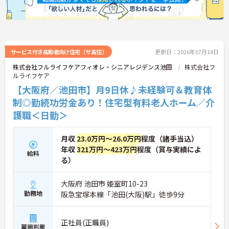
サービス付き高齢者向け住宅（サ高住）
更新日：2026年07月14日
株式会社フルライフケアフィオレ・シニアレジデンス池田
株式会社フ
ルライフケア
【大阪府／池田市】月9日休♪未経験可＆教育体
制◎勤続功労金あり！住宅型有料老人ホーム／介
護職＜日勤＞
月収
23.0万円～26.0万円
程度（諸手当込）
年収
321万円～423万円
程度（賞与実績によ
給料
る）
大阪府 池田市 姫室町10-23
勤務地
阪急宝塚本線「池田(大阪)駅」徒歩9分
正社員(正職員)
雇用形態