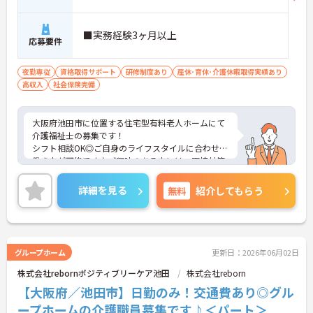
■実務経験3ヶ月以上
応募要件
夜勤専従
資格取得サポート
研修制度あり
産休･育休･介護休暇取得実績あり
高収入
社会保険完備
大阪府池田市に位置する住宅型有料老人ホームにて
介護福祉士の募集です！
シフト相談OK◎ご自身のライフスタイルに合わせた
働き方が可能です♪ご興味のある方には、面接対策
ポイントなど、さらに詳細をご案内しますのでお気
軽にご相談ください！
詳細を見る
無料
紹介してもらう
グループホーム
更新日：2026年06月02日
株式会社rebornポジティブリーケア池田
株式会社reborn
【大阪府／池田市】日勤のみ！交通費あり◎グル
ープホームの介護職員募集です♪＜パート＞