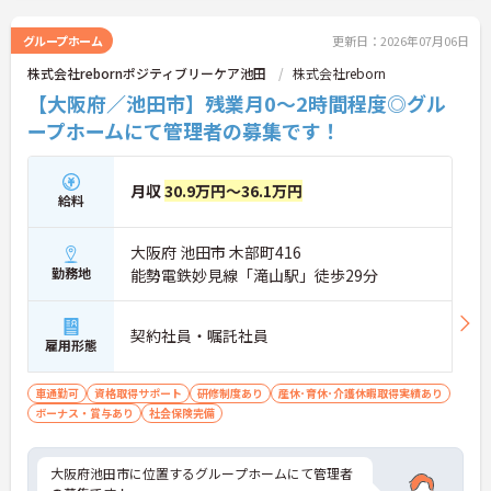
ていくやりがいがあります。介護福祉士に月額2万円
の資格手当が支給されるなど給与水準も高く、退職
グループホーム
更新日：2026年07月06日
金や育休等の福利厚生も充実しているため、長期的
株式会社rebornポジティブリーケア池田
株式会社reborn
に安定して働き続けられる環境が整っています。
【大阪府／池田市】残業月0～2時間程度◎グル
★おすすめPOINT★
ープホームにて管理者の募集です！
【最新設備の導入とショート夜勤で身体負担を抑え
られます】 ・利用者様とスタッフの双方に負担が少
ない最新設備を導入しているため、介助時の身体的
月収
30.9万円～36.1万円
な負荷を軽減したケアを実践できます ・夜勤は22時
給料
から翌朝8時までと短く仮眠も2時間確保されている
ため、生活リズムを崩しにくく無理のないペースで
大阪府 池田市 木部町416
働き続けられる環境です
勤務地
能勢電鉄妙見線「滝山駅」徒歩29分
【オープニング募集で風通しの良い人間関係を築け
ます】
・2026年夏頃にオープンする新しい施設での勤務と
契約社員・嘱託社員
雇用形態
なるため、スタートラインが同じ同期のスタッフと
フラットな関係性を構築できます
・チームワークを大切にする方針のもとで施設づく
車通勤可
資格取得サポート
研修制度あり
産休･育休･介護休暇取得実績あり
りから携わることができるため、スタッフ同士で協
ボーナス・賞与あり
社会保険完備
力し合う良好な雰囲気が期待できます
【残業ほぼなしの環境でプライベートの時間を大切
大阪府池田市に位置するグループホームにて管理者
にできます】