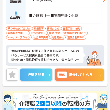
雇用形態
担を大きく軽減しています。
・業務の効率化により月の平均残業時間は10時間程
度と少なく、体力的なゆとりを持ってご入居者様と
■介護福祉士 ■実務経験：必須
向き合えます。
応募要件
【ご家族も安心できる、圧倒的な福利厚生が整って
駅から徒歩10分以内
います】
車通勤可
残業少なめ
住宅手当・補助
資格取得サポート
・ご家族分も含めて年間3万円までの医療費補助
研修制度あり
産休･育休･介護休暇取得実績あり
ボーナス・賞与あり
や、教育サービスの70%割引など、生活全体を支え
社会保険完備
交通費支給
退職金制度あり
る独自の福利厚生が利用できます。
・小学校3年生までの時短・夜勤免除制度があり、
男性の育休取得実績も豊富なため、ライフステージ
大阪府池田市に位置する住宅型有料老人ホームにお
が変化しても安心です。
けるサービス提供責任者の募集です。
研修制度・資格取得支援制度があり、働きながらス
【プライベートとの両立がしやすい環境です】
キルアップが目指せます。また、昇給・賞与制度が
・有給取得促進手当の支給や、5連休以上の長期休
あり、頑張りがきちんと評価される職場です。
暇を取得できる仕組みがあり、しっかりと心身をリ
ご興味のある方には、面接対策ポイントなど、さら
詳細を見る
無料
紹介してもらう
フレッシュできます。
に詳細をお話しいたしますのでお気軽にご相談くだ
・中途入社比率が6割を超えており、風通しが良
さい！
く、新しい方もこれまでの経験を活かしてすぐに馴
染める温かい社風です。