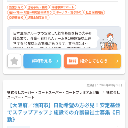
宅手当など各種手当が充実しています
・残業は月平均4.3時間と業界水準を大きく下回って
残業少なめ
住宅手当・補助
資格取得サポート
おり、有給休暇取得実績14日と休みも取りやすい環
産休･育休･介護休暇取得実績あり
ボーナス・賞与あり
社会保険完備
境です
交通費支給
退職金制度あり
・年間休日111日以上・シフトは柔軟に対応してお
り、有給と組み合わせて海外旅行に行くスタッフも
いる職場です
日本生命グループの安定した経営基盤を持つ大手介
・インカム導入によりスタッフ間のフリーハンド連
護企業で、介護付有料老人ホームを100施設以上運
絡・情報共有が可能、また、睡眠センサー・アレク
営する40年以上の実績があります。賞与年2回・定
サ等IoT機器を活用し、業務効率化と質の高いケアを
期昇給に加え、プラチナ介護職（4資格取得）に認
両立しています
定されると月38,000円の手当が加算され、スキルが
・従業員満足度調査を定期実施し、スタッフの声を
収入に直結する仕組みが整っています。年間休日11
詳細を見る
無料
紹介してもらう
制度に反映する文化があります
1日以上・残業月平均4.3時間と働きやすく、育休取
・エリアマネージャー・社長が定期的にホームを周
得率100%・育児短時間勤務（小学4年生まで）・有
り、スタッフと直接意見交換をしています
給取得実績14日と、家庭との両立を長期的にサポー
【育児・家庭との両立を本気でサポートしている職
トする制度も充実しています。入社導入研修・昇格
場です】
時研修・技術向上研修など段階別の研修体制と資格
更新日：2026年08月06日
・育休取得率100%・育休後就業復帰率100%と、育
取得支援が整っており、介護福祉士国家試験対策講
株式会社スーパー・コートスーパー・コートプレミアム池田
株式会社
児と仕事を両立できる体制が整っています
座やケアマネ対策講座も自社開講しています。多職
スーパー・コート
・育児短時間勤務が小学4年生まで利用でき、法令よ
種チームケアの中で専門性を高めながら、ケアマネ
【大阪府／池田市】日勤希望の方必見！安定基盤
り長い期間サポートを受けることができます
ジャーや生活相談員へのキャリアアップも実現でき
・「くるみん」「えるぼし」「トモニン」の3つの
る職場です。
でステップアップ♪施設での介護福祉士募集《日
厚生労働省認定を取得しており、ライフステージに
勤》
合わせた長期就業が実現できる職場です
★おすすめPOINT★
【日本生命グループの大手企業・成長ができる環境