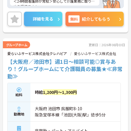
＜24時間看護師が常駐＞安心して介護業務に取り組
める環境です！
＜夜勤専従＞日中の時間を有効活用したい方にもお
すすめです。
詳細を見る
無料
紹介してもらう
＜資格を活かす＞入居者様が安心・安全でいきいき
と生活していけるようサポートされています。
ご興味のある方には、面接対策ポイント等、さらに
詳細をお話ししますのでお気軽にご相談ください！
グループホーム
更新日：2026年08月03日
愛らいふサービス株式会社クレハピア
愛らいふサービス株式会社
【大阪府／池田市】週1日～相談可能◎賞与あ
り！グループホームにて介護職員の募集★≪非常
勤≫
時給
1,200円～1,300円
給料
大阪府 池田市 呉服町8-10
勤務地
阪急宝塚本線「池田(大阪)駅」徒歩5分
非常勤・パート・アルバイト