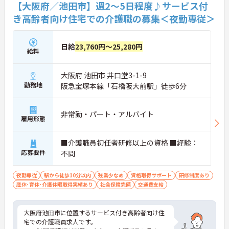
【大阪府／池田市】週2～5日程度♪サービス付
目から誰でもいくつでも提案できる「フジキャタ提
案」制度があり、毎月役員がすべての提案に目を通
き高齢者向け住宅での介護職の募集＜夜勤専従＞
します。自分の気づきが実際のサービス向上につな
がるため、やりがいを持って仕事に取り組めます。
日給
23,760円～25,280円
給料
大阪府 池田市 井口堂3-1-9
勤務地
阪急宝塚本線「石橋阪大前駅」徒歩6分
非常勤・パート・アルバイト
雇用形態
■介護職員初任者研修以上の資格 ■経験：
応募要件
不問
夜勤専従
駅から徒歩10分以内
残業少なめ
資格取得サポート
研修制度あり
産休･育休･介護休暇取得実績あり
社会保険完備
交通費支給
大阪府池田市に位置するサービス付き高齢者向け住
宅での介護職員求人です。