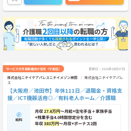
め、視野を広げながらスキルアップが可能。本部や
エリアマネージャーのサポート体制も整っており、
「一人で抱え込まない」安心感があります。長期的
にキャリアを築きたい方にもおすすめの環境です。
■ 「高収入×納得感」しっかり稼げる環境
役割に応じた給与でモチベーションもアップ♪
・月給35万円以上＋役付手当6万円込み
・特定処遇加算が給与に反映
・複数手当が整い、役割に応じた給与のバランス◎
→ 「頑張りが収入に見える」仕組みが整っています
サービス付き高齢者向け住宅（サ高住）
更新日：2026年08月07日
■ 運営に関わるやりがいあるポジション♪
株式会社ニチイケアパレスニチイメゾン神田
株式会社ニチイケアパレ
ス
自分の考えを活かした事業所づくりが可能！
【大阪府／池田市】年休111日／退職金・資格支
・採用・営業・シフトなど幅広く関与
・地域との連携を含めた戦略にも携われる
援／ICT機器活用◎／有料老人ホーム／介護職
・現場判断の余地があり主体的に動ける
→ 「任されるやりがい」と成長実感が魅力です
月収
27.6万円
～月給+住宅手当＋家族手当
■ 本部サポートありで安心の環境
+残業手当4.0時間想定分を含む
給料
年収
383万円
～月収+ボーナス2回
困ったときも一人にならない体制♪