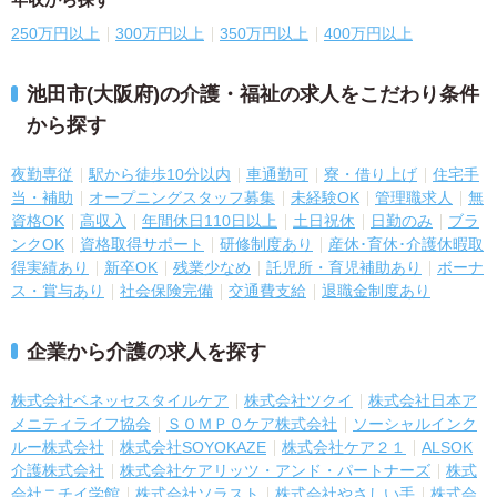
250万円以上
300万円以上
350万円以上
400万円以上
池田市(大阪府)の介護・福祉の求人をこだわり条件
から探す
夜勤専従
駅から徒歩10分以内
車通勤可
寮・借り上げ
住宅手
当・補助
オープニングスタッフ募集
未経験OK
管理職求人
無
資格OK
高収入
年間休日110日以上
土日祝休
日勤のみ
ブラ
ンクOK
資格取得サポート
研修制度あり
産休･育休･介護休暇取
得実績あり
新卒OK
残業少なめ
託児所・育児補助あり
ボーナ
ス・賞与あり
社会保険完備
交通費支給
退職金制度あり
企業から介護の求人を探す
株式会社ベネッセスタイルケア
株式会社ツクイ
株式会社日本ア
メニティライフ協会
ＳＯＭＰＯケア株式会社
ソーシャルインク
ルー株式会社
株式会社SOYOKAZE
株式会社ケア２１
ALSOK
介護株式会社
株式会社ケアリッツ・アンド・パートナーズ
株式
会社ニチイ学館
株式会社ソラスト
株式会社やさしい手
株式会