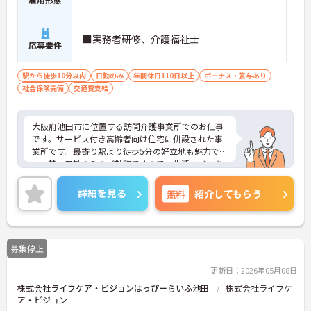
■実務者研修、介護福祉士
応募要件
駅から徒歩10分以内
日勤のみ
年間休日110日以上
ボーナス・賞与あり
社会保険完備
交通費支給
大阪府池田市に位置する訪問介護事業所でのお仕事
です。サービス付き高齢者向け住宅に併設された事
業所です。最寄り駅より徒歩5分の好立地も魅力で
す。基本日勤のみのご勤務ですので、生活リズムを
整えやすく無理なくご勤務いただけます♪ご興味の
ある方には、面接対策ポイントなど、さらに詳細を
詳細を見る
無料
紹介してもらう
お話しいたしますのでお気軽にご相談ください！
募集停止
更新日：2026年05月08日
株式会社ライフケア・ビジョンはっぴーらいふ池田
株式会社ライフケ
ア・ビジョン