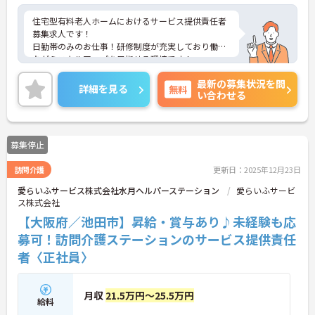
住宅型有料老人ホームにおけるサービス提供責任者
募集求人です！
日勤帯のみのお仕事！研修制度が充実しており働き
ながらスキルアップを目指せる環境です！
ご興味ある方には、面接のポイントなど、さらに詳
最新の募集状況を問
細をお話致しますのでお気軽にご相談ください。
詳細を見る
無料
い合わせる
募集停止
訪問介護
更新日：2025年12月23日
愛らいふサービス株式会社水月ヘルパーステーション
愛らいふサービ
ス株式会社
【大阪府／池田市】昇給・賞与あり♪未経験も応
募可！訪問介護ステーションのサービス提供責任
者〈正社員〉
月収
21.5万円～25.5万円
給料