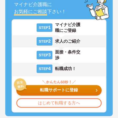
マイナビ介護職に
お気軽にご相談
下さい！
マイナビ介護
1
STEP
職にご登録
2
求人のご紹介
STEP
面接・条件交
3
STEP
渉
4
転職成功！
STEP
転職サポートに登録
はじめて転職する方へ