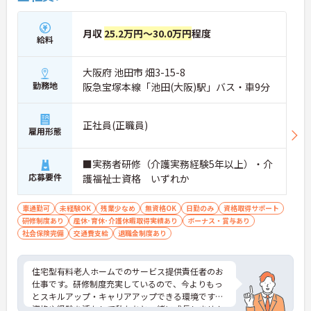
月収
25.2万円～30.0万円
程度
給料
大阪府 池田市 畑3-15-8
勤務地
阪急宝塚本線「池田(大阪)駅」バス・車9分
正社員(正職員)
雇用形態
■実務者研修（介護実務経験5年以上）・介
応募要件
護福祉士資格 いずれか
車通勤可
未経験OK
残業少なめ
無資格OK
日勤のみ
資格取得サポート
研修制度あり
産休･育休･介護休暇取得実績あり
ボーナス・賞与あり
社会保険完備
交通費支給
退職金制度あり
住宅型有料老人ホームでのサービス提供責任者のお
仕事です。研修制度充実しているので、今よりもっ
とスキルアップ・キャリアアップできる環境です！
資格や経験を活かして私たちと一緒に成長しません