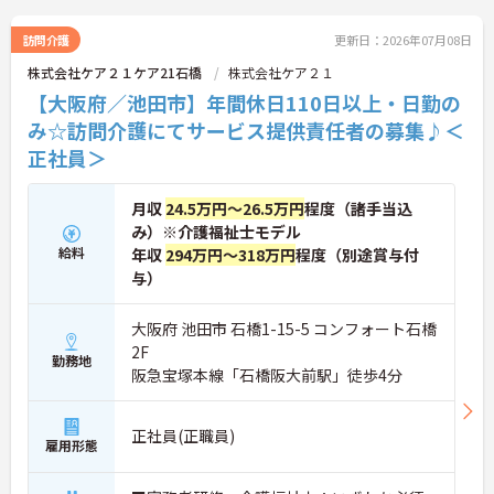
訪問介護
更新日：2026年07月08日
株式会社ケア２１ケア21石橋
株式会社ケア２１
【大阪府／池田市】年間休日110日以上・日勤の
み☆訪問介護にてサービス提供責任者の募集♪＜
正社員＞
月収
24.5万円～26.5万円
程度（諸手当込
み）※介護福祉士モデル
給料
年収
294万円～318万円
程度（別途賞与付
与）
大阪府 池田市 石橋1-15-5 コンフォート石橋
2F
勤務地
阪急宝塚本線「石橋阪大前駅」徒歩4分
正社員(正職員)
雇用形態