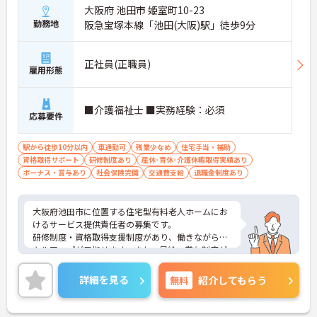
大阪府 池田市 姫室町10-23
勤務地
阪急宝塚本線「池田(大阪)駅」徒歩9分
正社員(正職員)
雇用形態
■介護福祉士 ■実務経験：必須
応募要件
駅から徒歩10分以内
車通勤可
残業少なめ
住宅手当・補助
資格取得サポート
研修制度あり
産休･育休･介護休暇取得実績あり
ボーナス・賞与あり
社会保険完備
交通費支給
退職金制度あり
大阪府池田市に位置する住宅型有料老人ホームにお
けるサービス提供責任者の募集です。
研修制度・資格取得支援制度があり、働きながらス
キルアップが目指せます。また、昇給・賞与制度が
あり、頑張りがきちんと評価される職場です。
ご興味のある方には、面接対策ポイントなど、さら
詳細を見る
無料
紹介してもらう
に詳細をお話しいたしますのでお気軽にご相談くだ
さい！