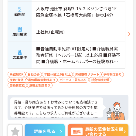
大阪府 池田市 鉢塚3-15-2 メゾンさつき1F
勤務地
阪急宝塚本線「石橋阪大前駅」徒歩14分
正社員(正職員)
雇用形態
■普通自動車免許(AT限定可) ■介護職員実
務者研修（ヘルパー1級）以上必須 ■経験不
応募要件
問 ■介護職・ホームヘルパーの経験あれば
尚可 ■自転車や原付バイクで移動できる方
尚可
未経験OK
日勤のみ
年間休日110日以上
資格取得サポート
研修制度あり
産休･育休･介護休暇取得実績あり
ボーナス・賞与あり
社会保険完備
交通費支給
退職金制度あり
昇給・賞与両方あり！お休みについても応相談でき
ます。介護業界で頑張ってみたい未経験の方でも応
募可能です。こちらの求人にご興味がございました
ら面接のポイントもお伝えいたしますので是非ご応
募お待ちしております。
最新の募集状況を問
詳細を見る
無料
い合わせる