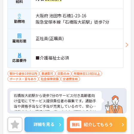
給料
大阪府 池田市 石橋1-23-16
勤務地
阪急宝塚本線「石橋阪大前駅」徒歩7分
正社員(正職員)
雇用形態
■介護福祉士必須
応募要件
駅から徒歩10分以内
車通勤可
日勤のみ
年間休日110日以上
ボーナス・賞与あり
社会保険完備
交通費支給
石橋阪大前駅から徒歩7分のサービス付き高齢者向
け住宅にてサービス提供責任者の募集です。通勤手
当や資格手当など手当が充実しているので、安心し
て働きやすい環境が整っています♪ご興味ある方は
面接ポイントをお伝えしますので、お気軽にご連絡
ください。
詳細を見る
無料
紹介してもらう