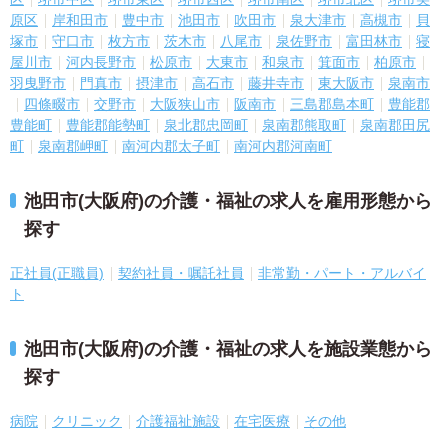
原区
岸和田市
豊中市
池田市
吹田市
泉大津市
高槻市
貝
塚市
守口市
枚方市
茨木市
八尾市
泉佐野市
富田林市
寝
屋川市
河内長野市
松原市
大東市
和泉市
箕面市
柏原市
羽曳野市
門真市
摂津市
高石市
藤井寺市
東大阪市
泉南市
四條畷市
交野市
大阪狭山市
阪南市
三島郡島本町
豊能郡
豊能町
豊能郡能勢町
泉北郡忠岡町
泉南郡熊取町
泉南郡田尻
町
泉南郡岬町
南河内郡太子町
南河内郡河南町
池田市(大阪府)の介護・福祉の求人を雇用形態から
探す
正社員(正職員)
契約社員・嘱託社員
非常勤・パート・アルバイ
ト
池田市(大阪府)の介護・福祉の求人を施設業態から
探す
病院
クリニック
介護福祉施設
在宅医療
その他