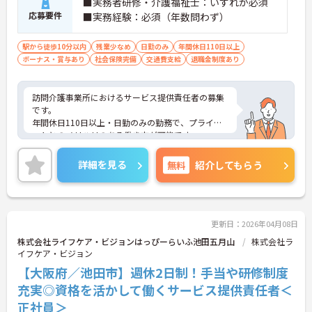
■実務者研修・介護福祉士：いずれか必須
応募要件
■実務経験：必須（年数問わず）
駅から徒歩10分以内
残業少なめ
日勤のみ
年間休日110日以上
ボーナス・賞与あり
社会保険完備
交通費支給
退職金制度あり
訪問介護事業所におけるサービス提供責任者の募集
です。
年間休日110日以上・日勤のみの勤務で、プライベ
ートとのメリハリのある働き方が可能です。
また、福利厚生が充実しています。働きやすい環境
が整っており、安心して長くご勤務いただけます◎
詳細を見る
無料
紹介してもらう
ご興味のある方には、面接対策ポイントなど、さら
に詳細をご案内しますのでお気軽にご相談くださ
い！
更新日：2026年04月08日
株式会社ライフケア・ビジョンはっぴーらいふ池田五月山
株式会社ラ
イフケア・ビジョン
【大阪府／池田市】週休2日制！手当や研修制度
充実◎資格を活かして働くサービス提供責任者＜
正社員＞