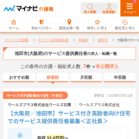
0
0
求人検索
会員登録
メニュー
ホーム
初めての方へ
面談会場一覧
保存した求人
最近見た求人
マイナビ介護職
サービス提供責任者
大阪府
池田市
大阪府のサー
池田市(大阪府)のサービス提供責任者
の求人・転職一覧
7
この条件の介護・福祉求人数
非公開求人
件 ＋
おすすめ順
新着順
月収順
年収順
サービス付き高齢者向け住宅（サ高住）
更新日：2026年07月31日
ウールズプラス株式会社ウールズ石橋
ウールズプラス株式会社
【大阪府／池田市】サービス付き高齢者向け住宅
でのサービス提供責任者募集＜正社員＞
月収
33.0万円
～