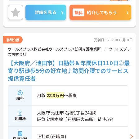
か？ご興味のある方には、面接対策ポイントなどさ
らに詳細をお話いたしますので、お気軽にご相談く
詳細を見る
無料
紹介してもらう
ださい。
訪問介護
更新日：2025年10月01日
ウールズプラス株式会社ウールズプラス訪問介護事業所
ウールズプラ
ス株式会社
【大阪府／池田市】日勤帯＆年間休日110日◎最
寄り駅徒歩5分の好立地♪訪問介護でのサービス
提供責任者
月収
28.3万円
～程度
給料
大阪府 池田市 石橋1丁目24番8
勤務地
阪急宝塚本線「石橋阪大前駅」徒歩5分
正社員(正職員)
雇用形態