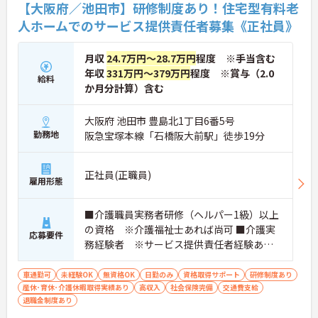
【大阪府／池田市】研修制度あり！住宅型有料老
人ホームでのサービス提供責任者募集《正社員》
月収
24.7万円～28.7万円
程度 ※手当含む
年収
331万円～379万円
程度 ※賞与（2.0
給料
か月分計算）含む
大阪府 池田市 豊島北1丁目6番5号
勤務地
阪急宝塚本線「石橋阪大前駅」徒歩19分
正社員(正職員)
雇用形態
■介護職員実務者研修（ヘルパー1級）以上
の資格 ※介護福祉士あれば尚可 ■介護実
応募要件
務経験者 ※サービス提供責任者経験あれ
ば尚可
車通勤可
未経験OK
無資格OK
日勤のみ
資格取得サポート
研修制度あり
産休･育休･介護休暇取得実績あり
高収入
社会保険完備
交通費支給
退職金制度あり