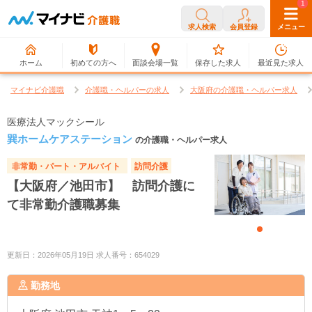
0
1
求人検索
会員登録
メニュー
ホーム
初めての方へ
面談会場一覧
保存した求人
最近見た求人
マイナビ介護職
介護職・ヘルパーの求人
大阪府の介護職・ヘルパー求人
医療法人マックシール
巽ホームケアステーション
の介護職・ヘルパー求人
非常勤・パート・アルバイト
訪問介護
【大阪府／池田市】 訪問介護に
て非常勤介護職募集
更新日：2026年05月19日 求人番号：654029
勤務地