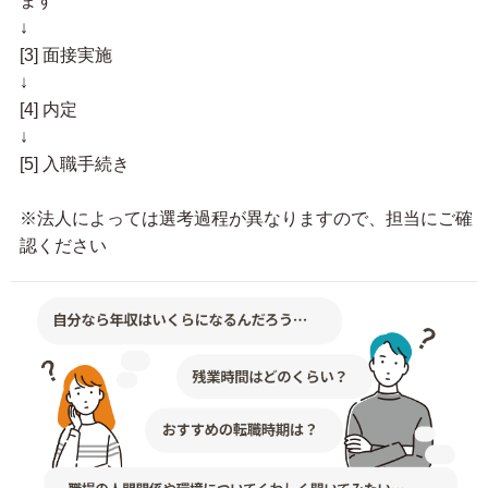
ます
↓
[3] 面接実施
↓
[4] 内定
↓
[5] 入職手続き
※法人によっては選考過程が異なりますので、担当にご確
認ください