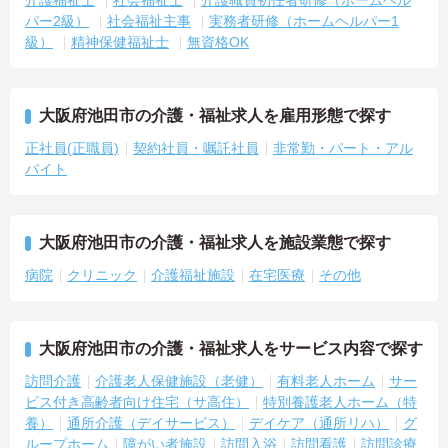
介護福祉士
社会福祉士
介護職員初任者研修（ホームヘル
パー2級）
社会福祉主事
実務者研修（ホームヘルパー1
級）
精神保健福祉士
無資格OK
大阪府池田市の介護・福祉求人を雇用形態で探す
正社員(正職員)
契約社員・嘱託社員
非常勤・パート・アル
バイト
大阪府池田市の介護・福祉求人を施設業態で探す
病院
クリニック
介護福祉施設
在宅医療
その他
大阪府池田市の介護・福祉求人をサービス内容で探す
訪問介護
介護老人保健施設（老健）
有料老人ホーム
サー
ビス付き高齢者向け住宅（サ高住）
特別養護老人ホーム（特
養）
通所介護（デイサービス）
デイケア（通所リハ）
グ
ループホーム
障がい者施設
訪問入浴
訪問看護
訪問診療