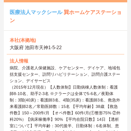
医療法人マックシール
巽ホームケアステーショ
ン
本社(本拠地)
大阪府 池田市天神1‐5‐22
法人情報
病院、介護老人保健施設、ケアセンター、デイケア、地域包
括支援センター、訪問リハビリテーション、訪問介護ステー
ション、デイサービス
（2015年12月現在）【人数体制】日勤病棟人数体制：看護
師8-10名、助手2-3名 ※クラークは全体で5-6名／夜勤体
制：3階(40床)：看護師3名、4階(35床)：看護師3名、救急外
来看護師2名／常勤医師数：15名 【平均年齢】38歳 【救急
件数】150～200件/月 【オペ件数】60件/月(①整形75% ②外
科20%）【病床稼働率】90% 【平均在院日数】14日 【透析
室について】平均年齢：30代後半、日勤体制：6名体制、患