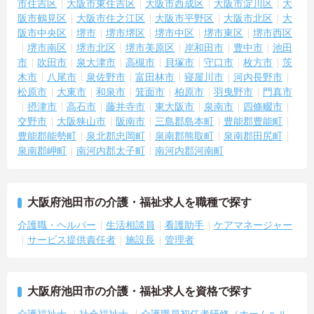
市住吉区
大阪市東住吉区
大阪市西成区
大阪市淀川区
大
・残業は月平均4.3時間と業界水準を大きく下回っており、有給休暇
阪市鶴見区
大阪市住之江区
大阪市平野区
大阪市北区
大
取得実績14日と休みも取りやすい環境です
・年間休日111日以上・シフトは柔軟に対応しており、有給と組み合
阪市中央区
堺市
堺市堺区
堺市中区
堺市東区
堺市西区
わせて海外旅行に行くスタッフもいる職場です
堺市南区
堺市北区
堺市美原区
岸和田市
豊中市
池田
・インカム導入によりスタッフ間のフリーハンド連絡・情報共有が
市
吹田市
泉大津市
高槻市
貝塚市
守口市
枚方市
茨
可能、また、睡眠センサー・アレクサ等IoT機器を活用し、業務効率
木市
八尾市
泉佐野市
富田林市
寝屋川市
河内長野市
化と質の高いケアを両立しています
松原市
大東市
和泉市
箕面市
柏原市
羽曳野市
門真市
・従業員満足度調査を定期実施し、スタッフの声を制度に反映する
摂津市
高石市
藤井寺市
東大阪市
泉南市
四條畷市
文化があります
交野市
大阪狭山市
阪南市
三島郡島本町
豊能郡豊能町
・エリアマネージャー・社長が定期的にホームを周り、スタッフと
豊能郡能勢町
泉北郡忠岡町
泉南郡熊取町
泉南郡田尻町
直接意見交換をしています
泉南郡岬町
南河内郡太子町
南河内郡河南町
【育児・家庭との両立を本気でサポートしている職場です】
・育休取得率100%・育休後就業復帰率100%と、育児と仕事を両立
できる体制が整っています
・育児短時間勤務が小学4年生まで利用でき、法令より長い期間サポ
大阪府池田市の介護・福祉求人を職種で探す
ートを受けることができます
・「くるみん」「えるぼし」「トモニン」の3つの厚生労働省認定を
介護職・ヘルパー
生活相談員
看護助手
ケアマネージャー
取得しており、ライフステージに合わせた長期就業が実現できる職
サービス提供責任者
施設長
管理者
場です
大阪府池田市の介護・福祉求人を資格で探す