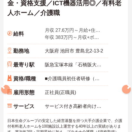
金・資格支援／ICT機器活用◎／有料老
人ホーム／介護職
月収 27.6万円～月給+住宅手当＋家族手当+残業手当4.0時間想定分を含む
給料
年収 383万円～月収+ボーナス2回
勤務地
大阪府 池田市 豊島北2-13-2
最寄り駅
阪急宝塚本線「石橋阪大前駅」徒歩15分
資格/職種
■介護職員初任者研修（ヘルパー2級）以上、介護福祉士 いずれか
雇用形態
正社員(正職員)
サービス
サービス付き高齢者向け住宅（サ高住）
日本生命グループの安定した経営基盤を持つ大手介護企業で、介護
付有料老人ホームを100施設以上運営する40年以上の実績がありま
す。賞与年2回・定期昇給に加え、プラチナ介護職（4資格取得）に