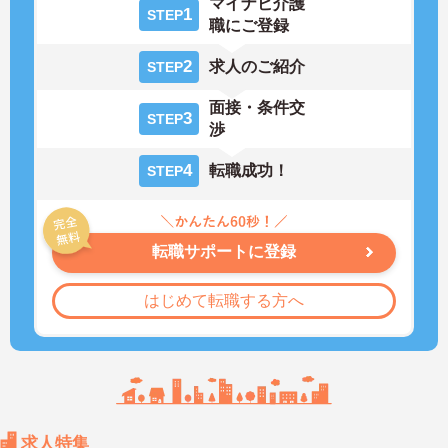
マイナビ介護
1
STEP
職にご登録
2
求人のご紹介
STEP
面接・条件交
3
STEP
渉
4
転職成功！
STEP
転職サポートに登録
はじめて転職する方へ
求人特集