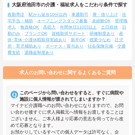
大阪府池田市の介護・福祉求人をこだわり条件で探す
夜勤専従
駅から徒歩10分以内
車通勤可
寮・借り上げ
住
宅手当・補助
オープニングスタッフ募集
未経験OK
管理職
求人
無資格OK
高収入
年間休日110日以上
土日祝休
日
勤のみ
ブランクOK
資格取得サポート
研修制度あり
産
休･育休･介護休暇取得実績あり
新卒OK
残業少なめ
託児
所・育児補助あり
ボーナス・賞与あり
社会保険完備
交通
費支給
退職金制度あり
求人のお問い合わせに関するよくあるご質問
このページから問い合わせをすると、すぐに病院や
施設に個人情報が渡されてしまいますか？
マイナビ介護職へのお問い合わせになりますので、お問
い合わせ後すぐに求人掲載元へ情報をお渡しすることは
ございません。ご本人様より応募の意志を伺ってから改
めて応募となります。
お預かりしているすべての個人データは許可なく、企