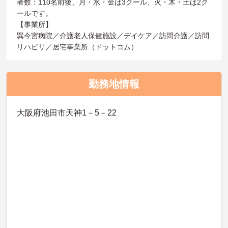
者数：110名前後、月・水・金は3クール、火・木・土は2ク
ールです。
【事業所】
巽今宮病院／介護老人保健施設／デイケア／訪問介護／訪問
リハビリ／居宅事業所（ドットコム）
勤務地情報
大阪府池田市天神1－5－22