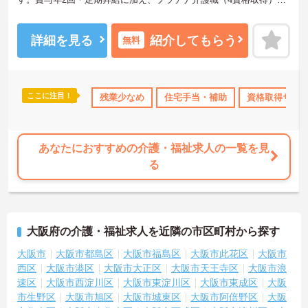
認定されると月38,000円の手当が加算され、スキルが収入に直結す
る仕組みが整っています。年間休日111日以上・残業月平均4.3時間
と働きやすく、育休取得率100%・育児短時間勤務（小学4年生ま
詳細を見る
紹介してもらう
無料
で）・有給取得実績14日と、家庭との両立を長期的にサポートする
制度も充実しています。入社導入研修・昇格時研修・技術向上研修
など段階別の研修体制と資格取得支援が整っており、介護福祉士国
家試験対策講座やケアマネ対策講座も自社開講しています。多職種
ここに注目！
ポート
産休･育休･介護休暇取得実績あり
残業少なめ
住宅手当・補助
ボーナス・賞与あり
資格取得サポ
チームケアの中で専門性を高めながら、ケアマネジャーや生活相談
員へのキャリアアップも実現できる職場です。
★おすすめPOINT★
あなたにおすすめの介護・福祉求人の一覧を見
【日本生命グループの大手企業・成長ができる環境です】
る
・日本生命グループを親会社に持つ大手介護企業で、100施設以上を
運営する安定した経営基盤があります
・介護福祉士を取得すると資格手当がプラスされ、プラチナ介護職
（4資格）に認定されると月38,000円の手当が加算される仕組みが整
っています
大阪府の介護・福祉求人を近隣の市区町村から探す
・介護福祉士国家試験対策講座・認知症ケア専門士対策・ケアマネ
ジャー対策など、資格取得支援講座を自社開講しており、資格保有
大阪市
大阪市都島区
大阪市福島区
大阪市此花区
大阪市
率99.8%の実績があります
西区
大阪市港区
大阪市大正区
大阪市天王寺区
大阪市浪
【残業月4.3時間、給与と働きやすさを両立している職場です】
速区
大阪市西淀川区
大阪市東淀川区
大阪市東成区
大阪
・賞与年2回・定期昇給、夜勤手当・家族手当・住宅手当など各種手
市生野区
大阪市旭区
大阪市城東区
大阪市阿倍野区
大阪
当が充実しています