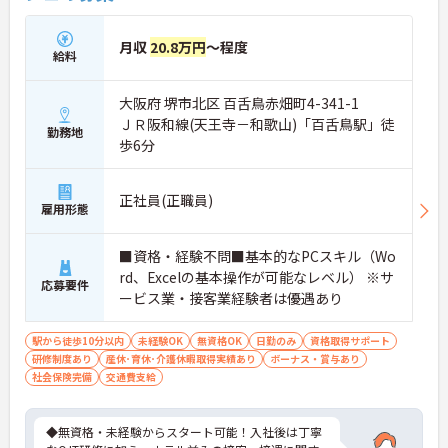
月収
20.8万円
～程度
給料
大阪府 堺市北区 百舌鳥赤畑町4-341-1
ＪＲ阪和線(天王寺－和歌山)「百舌鳥駅」徒
勤務地
歩6分
正社員(正職員)
雇用形態
■資格・経験不問■基本的なPCスキル（Wo
rd、Excelの基本操作が可能なレベル） ※サ
応募要件
ービス業・接客業経験者は優遇あり
駅から徒歩10分以内
未経験OK
無資格OK
日勤のみ
資格取得サポート
研修制度あり
産休･育休･介護休暇取得実績あり
ボーナス・賞与あり
社会保険完備
交通費支給
◆無資格・未経験からスタート可能！入社後は丁寧