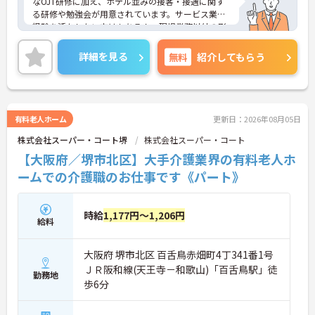
なOJT研修に加え、ホテル並みの接客・接遇に関す
る研修や勉強会が用意されています。サービス業の
経験を活かしたい方はもちろん、現場業務以外の形
で医療・介護業界に携わりたい方にも安心のサポー
ト体制です。
詳細を見る
無料
紹介してもらう
◆受付やご家族の案内といった基本業務にとどまら
ず、ご入居者様向けのイベント企画・運営や、写
真・動画を使ったSNSの更新などもお任せします。
あなたのアイデアで施設を盛り上げ、たくさんの笑
顔を引き出せるお仕事です
有料老人ホーム
更新日：2026年08月05日
◆「接客・接遇手当（最大月3万円）」や「ケアマ
株式会社スーパー・コート堺
株式会社スーパー・コート
イスター手当（最大月2万円）」のほか、資格取得
支援制度も完備。働きながら確かなキャリアと収入
【大阪府／堺市北区】大手介護業界の有料老人ホ
アップを目指せる環境が整っています。
ームでの介護職のお仕事です《パート》
時給
1,177円～1,206円
給料
大阪府 堺市北区 百舌鳥赤畑町4丁341番1号
ＪＲ阪和線(天王寺－和歌山)「百舌鳥駅」徒
勤務地
歩6分