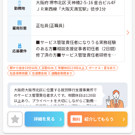
大阪府 堺市北区 天神橋2-5-16 星合ビル4F
勤務地
ＪＲ東西線「大阪天満宮駅」徒歩1分
正社員(正職員)
雇用形態
■サービス管理責任者になりうる実務経験
のある方■相談支援従事者初任者（2日間）
応募要件
修了済の方■サービス管理責任者研修を修
了済の方■基本的なWord・Excelスキル■
社会福祉士・介護福祉士・精神保健福祉
駅から徒歩10分以内
日勤のみ
年間休日110日以上
ボーナス・賞与あり
社会保険完備
交通費支給
士・サービス管理責任者研修又は児童発達
退職金制度あり
支援管理責任者研修済のいずれか所持で可
大阪府大阪市北区に位置する就労移行支援事業所で
のサービス管理責任者求人です。年間休日は120日
以上あり、プライベートを大切にしながらご勤務い
ただけます。最寄駅から徒歩圏内！通勤にも便利で
す。ご興味のある方には、面接対策ポイント等、さ
らに詳細をお話ししますのでお気軽にご相談くださ
詳細を見る
無料
紹介してもらう
い！