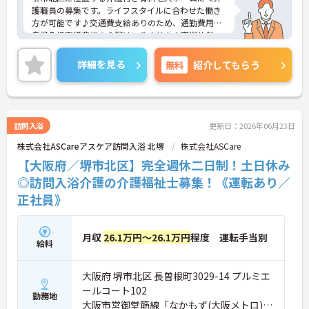
護職員の募集です。ライフスタイルに合わせた働き
方が可能です♪交通費支給ありのため、通勤費用の
自己負担交通費代の心配はいりません！育児休業・
介護休業など制度が整っており、育児や介護をしな
がらでも働きやすい職場です♪ご興味ある方は面接
詳細を見る
無料
紹介してもらう
ポイントをお伝えしますので、お気軽にご連絡くだ
さい。
訪問入浴
更新日：2026年06月23日
株式会社ASCareアスケア訪問入浴 北堺
株式会社ASCare
【大阪府／堺市北区】完全週休二日制！土日休み
◎訪問入浴介護の介護福祉士募集！《運転あり／
正社員》
月収
26.1万円～26.1万円
程度 運転手当別
給料
大阪府 堺市北区 長曽根町3029-14 プルミエ
ールコート102
勤務地
大阪市営御堂筋線「なかもず(大阪メトロ)