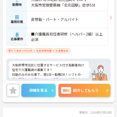
勤務地
大阪市営御堂筋線「北花田駅」徒歩5分
非常勤・パート・アルバイト
雇用形態
■介護職員初任者研修（ヘルパー2級）以上
応募要件
必須
駅から徒歩10分以内
社会保険完備
交通費支給
大阪府堺市北区に位置するサービス付き高齢者向け
住宅で介護職員の募集です！
日勤のみのお仕事で、週1日～勤務OK！シフトの相
談も可能なため自分のペースで働くことができます
◎資格取得支援制度もあるため働きながら取得可能
◎丁寧な研修とフォロー体制で、ご自身のスキルア
詳細を見る
無料
紹介してもらう
ップもできます！昇給制度があり、頑張りが評価さ
れてしっかりと還元されます。
こちらの求人にご興味がございましたら面接のポイ
ントもお伝えしますので是非ご応募お待ちしており
ます。
更新日：2026年07月28日