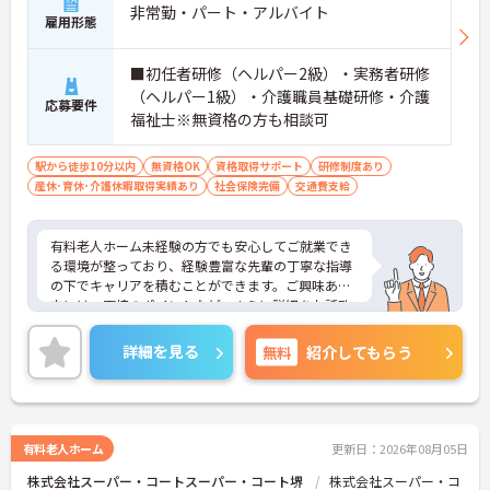
非常勤・パート・アルバイト
雇用形態
■初任者研修（ヘルパー2級）・実務者研修
（ヘルパー1級）・介護職員基礎研修・介護
応募要件
福祉士※無資格の方も相談可
駅から徒歩10分以内
無資格OK
資格取得サポート
研修制度あり
産休･育休･介護休暇取得実績あり
社会保険完備
交通費支給
有料老人ホーム未経験の方でも安心してご就業でき
る環境が整っており、経験豊富な先輩の丁寧な指導
の下でキャリアを積むことができます。ご興味ある
方には、面接のポイントなど、さらに詳細をお話致
しますのでお気軽にご相談ください。
詳細を見る
無料
紹介してもらう
有料老人ホーム
更新日：2026年08月05日
株式会社スーパー・コートスーパー・コート堺
株式会社スーパー・コ