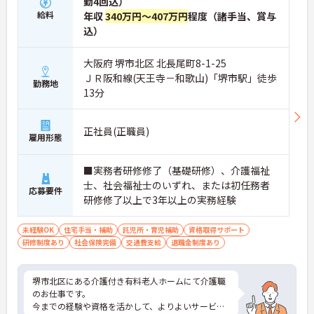
勤4回込）
給料
年収
340万円～407万円
程度（諸手当、賞与
込）
大阪府 堺市北区 北長尾町8-1-25
ＪＲ阪和線(天王寺－和歌山)「堺市駅」徒歩
勤務地
13分
正社員(正職員)
雇用形態
■実務者研修修了（基礎研修）、介護福祉
士、社会福祉士のいずれ、または初任務者
応募要件
研修修了以上で3年以上の実務経験
未経験OK
住宅手当・補助
託児所・育児補助
資格取得サポート
研修制度あり
社会保険完備
交通費支給
退職金制度あり
堺市北区にある介護付き有料老人ホームにて介護職
のお仕事です。
今までの経験や資格を活かして、よりよいサービ