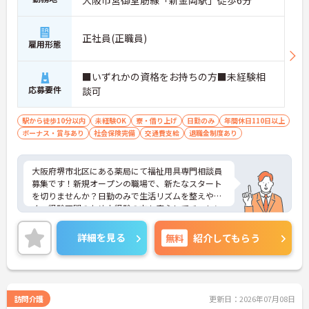
大阪市営御堂筋線「新金岡駅」徒歩6分
正社員(正職員)
雇用形態
■いずれかの資格をお持ちの方■未経験相
応募要件
談可
駅から徒歩10分以内
未経験OK
寮・借り上げ
日勤のみ
年間休日110日以上
ボーナス・賞与あり
社会保険完備
交通費支給
退職金制度あり
大阪府堺市北区にある薬局にて福祉用具専門相談員
募集です！新規オープンの職場で、新たなスタート
を切りませんか？日勤のみで生活リズムを整えやす
く、経験不問のため未経験の方も安心してチャレン
ジできます♪ご興味のある方には、面接対策ポイン
トなど、さらに詳細をご案内しますのでお気軽にご
詳細を見る
無料
紹介してもらう
相談ください！
訪問介護
更新日：2026年07月08日