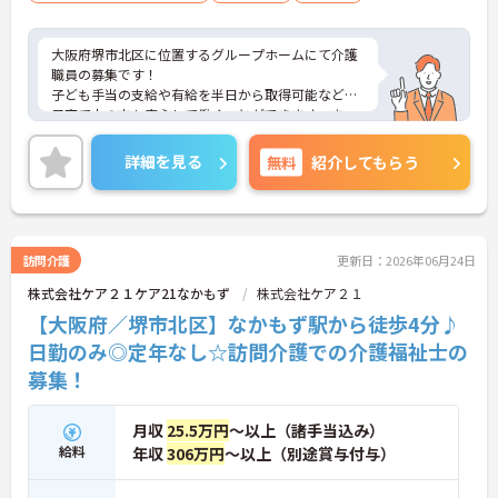
大阪府堺市北区に位置するグループホームにて介護
職員の募集です！
子ども手当の支給や有給を半日から取得可能など、
子育て中の方も安心して働くことができます。ま
た、正社員登用制度もあり長くご活躍していただけ
ます。
詳細を見る
無料
紹介してもらう
ご興味のある方には、面接対策ポイントなど、さら
に詳細をご案内しますのでお気軽にご相談くださ
い！
訪問介護
更新日：2026年06月24日
株式会社ケア２１ケア21なかもず
株式会社ケア２１
【大阪府／堺市北区】なかもず駅から徒歩4分♪
日勤のみ◎定年なし☆訪問介護での介護福祉士の
募集！
月収
25.5万円
～以上（諸手当込み）
給料
年収
306万円
～以上（別途賞与付与）