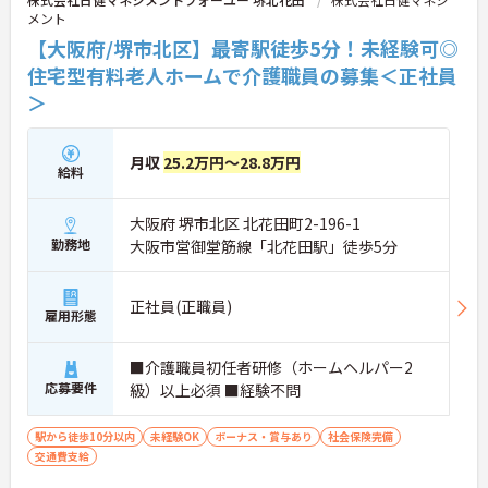
す。
メント
★おすすめPOINT★
【大阪府/堺市北区】最寄駅徒歩5分！未経験可◎
【無理なくステップアップできる業務内容】
住宅型有料老人ホームで介護職員の募集＜正社員
・実務未経験からでも挑戦可能です
＞
・入浴介助なし、まずは生活支援や看護師のサポー
トからスタートできます
・資格取得支援制度を活用し、将来的に訪問介護員
を目指せる環境です
月収
25.2万円～28.8万円
給料
【手厚い待遇と働きやすさの両立】
・残業は全社平均残業月5時間程度と少なくプライ
ベートの時間を確保できます
大阪府 堺市北区 北花田町2-196-1
・3日以上の連続休暇取得で支援金が支給される独
勤務地
大阪市営御堂筋線「北花田駅」徒歩5分
自の制度があります
・夏季・冬季の特別休暇があり年間休日は113日し
っかりと休めます
正社員(正職員)
【安心の教育・チームサポート体制】
雇用形態
・手厚い人員配置で困った時もすぐに相談可能です
・2日間のオンライン研修と個人のペースに合わせ
■介護職員初任者研修（ホームヘルパー2
たOJTを実施しています
応募要件
級）以上必須 ■経験不問
駅から徒歩10分以内
未経験OK
ボーナス・賞与あり
社会保険完備
交通費支給