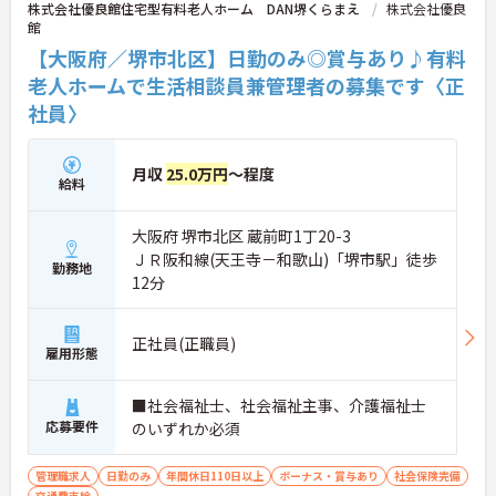
株式会社優良館住宅型有料老人ホーム DAN堺くらまえ
株式会社優良
館
【大阪府／堺市北区】日勤のみ◎賞与あり♪有料
老人ホームで生活相談員兼管理者の募集です〈正
社員〉
月収
25.0万円
～程度
給料
大阪府 堺市北区 蔵前町1丁20-3
ＪＲ阪和線(天王寺－和歌山)「堺市駅」徒歩
勤務地
12分
正社員(正職員)
雇用形態
■社会福祉士、社会福祉主事、介護福祉士
応募要件
のいずれか必須
管理職求人
日勤のみ
年間休日110日以上
ボーナス・賞与あり
社会保険完備
交通費支給