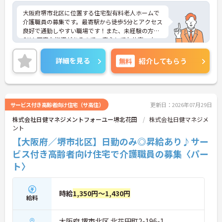
大阪府堺市北区に位置する住宅型有料老人ホームで
介護職員の募集です。最寄駅から徒歩5分とアクセス
良好で通勤しやすい職場です！また、未経験の方も
OK！丁寧な指導があるので、安心してお仕事スター
トいただける環境です◎ご興味のある方はご面接の
ポイントお伝えしますのでご気軽にお問い合わせく
詳細を見る
無料
紹介してもらう
ださい。
サービス付き高齢者向け住宅（サ高住）
更新日：2026年07月29日
株式会社日健マネジメントフォーユー堺北花田
株式会社日健マネジメ
ント
【大阪府／堺市北区】日勤のみ◎昇給あり♪サー
ビス付き高齢者向け住宅で介護職員の募集〈パー
ト〉
時給
1,350円～1,430円
給料
大阪府 堺市北区 北花田町2-196-1