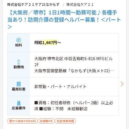
株式会社ケア２１ケア21なかもず
株式会社ケア２１
【大阪府／堺市】1日1時間～勤務可能♪各種手
当あり！訪問介護の登録ヘルパー募集！＜パート
＞
時給
1,667円
～
給料
大阪府 堺市北区 中百舌鳥町6-816 MFGビル
2F
勤務地
大阪市営御堂筋線「なかもず(大阪メトロ)
駅」徒歩4分
非常勤・パート・アルバイト
雇用形態
■資格：初任者研修（ヘルパー2級）以上必
応募要件
須 ■経験：不問 未経験歓迎
駅から徒歩10分以内
未経験OK
社会保険完備