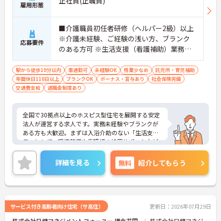
正社員(正職員)
雇用形態
■介護職員初任者研修（ヘルパー2級）以上
※介護未経験、ご経験の浅い方、ブランク
応募要件
のある方可 ※生活支援（看護補助）業務か
ら経験し、訪問介護員へのキャリアアップ
を目指せます
駅から徒歩10分以内
車通勤可
未経験OK
残業少なめ
託児所・育児補助
年間休日110日以上
ブランクOK
ボーナス・賞与あり
社会保険完備
交通費支給
退職金制度あり
全国で30拠点以上のホスピス型住宅を展開する安定
法人が運営する求人です。実務未経験やブランクが
ある方も大歓迎。まずは入浴介助のない「生活支援
員」として、環境整備や看護師の処置サポートなど
の業務からスタートし、無理なくホスピスケアの経
験を積むことができ、ゆくゆくは訪問介護員へステ
詳細を見る
無料
紹介してもらう
ップアップすることも可能です。残業は全社平均月5
時間程度と少なく、連続休暇の取得で支援金が支給
される独自の制度や、自由診療の割引が受けられる
福利厚生も充実しています。手厚い人員配置で、24
時間連携の訪問診療医もいるため、医療依存度の高
サービス付き高齢者向け住宅（サ高住）
更新日：2026年07月29日
い方へのケアもチームで安心して取り組める環境で
株式会社日健マネジメントフォーユー 堺北花田
株式会社日健マネジ