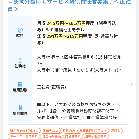
☆訪問介護にてサービス提供責任者募集♪＜正社
員＞
月収
24.5万円～26.5万円
程度（諸手当込
み）※介護福祉士モデル
給料
年収
294万円～318万円
程度（別途賞与付
与）
大阪府 堺市北区 中百舌鳥町6-816 MFGビル
2F
勤務地
大阪市営御堂筋線「なかもず(大阪メトロ)
駅」徒歩4分
正社員(正職員)
雇用形態
■以下、いずれかの資格をお持ちの方 ・ヘ
ルパー1級 ・介護職員基礎研修課程修了 ・
応募要件
実務者研修 ・介護福祉士 ■介護業務の経験
がある方
駅から徒歩10分以内
残業少なめ
日勤のみ
年間休日110日以上
高収入
ボーナス・賞与あり
社会保険完備
交通費支給
退職金制度あり