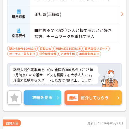
駅」徒歩7分
正社員(正職員)
雇用形態
■経験不問 ＜歓迎＞人と接することが好き
応募要件
な方、チームワークを重視する人
駅から徒歩10分以内
日勤のみ
年間休日110日以上
資格取得サポート
ボーナス・賞与あり
社会保険完備
交通費支給
退職金制度あり
訪問入浴介護事業を中心に全国約300拠点（2025年
3月時点）の介護サービスを展開する大手法人です。
介護未経験からスタートした方は7割以上、しっか
りとしたサポートがあるため安心してご就業いただ
けます。お風呂に入れなくて困っている方に、手を
差し伸べてあげられるとてもやりがいのあるお仕事
詳細を見る
無料
紹介してもらう
です。ご興味ある方には、面接対策ポイントなど、
さらに詳細をお話しいたしますのでお気軽にご相談
ください！
訪問入浴
更新日：2026年06月23日