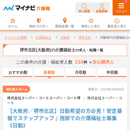
0
0
求人検索
会員登録
メニュー
ホーム
初めての方へ
面談会場一覧
保存した求人
最近見た求人
マイナビ介護職
介護福祉士
大阪府
堺市北区
大阪府の介護福祉士
堺市北区(大阪府)の介護福祉士
の求人・転職一覧
110
この条件の介護・福祉求人数
非公開求人
件 ＋
おすすめ順
新着順
月収順
年収順
有料老人ホーム
更新日：2026年08月06日
株式会社スーパー・コートスーパー・コート堺
株式会社スーパー・コ
ート
【大阪府／堺市北区】日勤希望の方必見！安定基
盤でステップアップ♪施設での介護福祉士募集
《日勤》