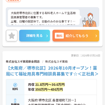
大阪府堺市北区に位置する有料老人ホームで生活相
談員兼管理者の募集です。
土曜、日曜の固定休で、日勤のみのお仕事です！プ
ライベートとの両立を目指す方におすすめの環境で
す！
また賞与制度があり、頑張りが評価されてしっかり
詳細を見る
無料
紹介してもらう
と還元されます。さらに各種手当もあるのは嬉しい
ポイントです◎
しっかりとしたフォロー体制で、経験に関わらず安
心してスタートできます。
こちらの求人にご興味がございましたら面接のポイ
更新日：2026年07月16日
ントもお伝えしますので是非ご応募お待ちしており
株式会社スギ薬局新金岡店
株式会社スギ薬局
ます。
【大阪府／堺市北区】2026年10月オープン！薬
局にて福祉用具専門相談員募集です☆＜正社員＞
月収
21.8万円～30.0万円
給料
年収
350万円～450万円
大阪府 堺市北区 長曽根町720－1
勤務地