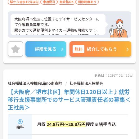
駅から徒歩10分以内
車通勤可
無資格OK
研修制度あり
います】
・ご家族分も含めて年間3万円までの医療費補助
や、教育サービスの70%割引など、生活全体を支え
大阪府堺市北区に位置するデイサービスセンターに
る独自の福利厚生が利用できます。
て介護職員募集です。
・小学校3年生までの時短・夜勤免除制度があり、
駅チカでで通勤便利♪マイカー通勤も可能です！
男性の育休取得実績も豊富なため、ライフステージ
また、法人としてスキルアップ・キャリアアップの
が変化しても安心です。
制度が整っており、向上心を持って働くことができ
ます！
詳細を見る
無料
紹介してもらう
【プライベートとの両立がしやすい環境です】
ご興味ある方には、面接対策ポイントなど、さらに
・有給取得促進手当の支給や、5連休以上の長期休
詳細をお話しいたしますのでお気軽にご相談くださ
暇を取得できる仕組みがあり、しっかりと心身をリ
い！
フレッシュできます。
・中途入社比率が6割を超えており、風通しが良
更新日：2026年06月25日
く、新しい方もこれまでの経験を活かしてすぐに馴
社会福祉法人檸檬会Liimo南森町
染める温かい社風です。
社会福祉法人檸檬会
【大阪府／堺市北区】年間休日120日以上♪就労
移行支援事業所でのサービス管理責任者の募集＜
正社員＞
月収
24.8万円～28.8万円
程度※諸手当込
給料