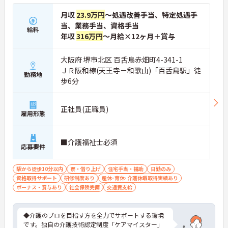
月収
23.9万円
～処遇改善手当、特定処遇手
当、業務手当、資格手当
給料
年収
316万円
～月給×12ヶ月＋賞与
大阪府 堺市北区 百舌鳥赤畑町4-341-1
ＪＲ阪和線(天王寺－和歌山)「百舌鳥駅」徒
勤務地
歩6分
正社員(正職員)
雇用形態
■介護福祉士必須
応募要件
駅から徒歩10分以内
寮・借り上げ
住宅手当・補助
日勤のみ
資格取得サポート
研修制度あり
産休･育休･介護休暇取得実績あり
ボーナス・賞与あり
社会保険完備
交通費支給
◆介護のプロを目指す方を全力でサポートする環境
です。独自の介護技術認定制度「ケアマイスター」