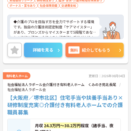
資格取得サポート
研修制度あり
産休･育休･介護休暇取得実績あり
ボーナス・賞与あり
社会保険完備
交通費支給
◆介護のプロを目指す方を全力でサポートする環境
です。独自の介護技術認定制度「ケアマイスター」
があり、ブロンズからマイスターまで5段階であな
たの技術を評価。合格すると認定証と手当が支給さ
れます。
◆スタッフ同士の繋がりを大切にするため「サンク
詳細を見る
無料
紹介してもらう
スバッジ」という素敵な制度を導入しています。ス
マホやパソコンから、部署や施設を超えた仲間に
「ありがとう」のバッジを送り合う仕組みで、毎月
1万5000以上もの感謝が行き交っています！どんな
些細なことでも感謝を伝え合い、認め合えるため、
有料老人ホーム
更新日：2026年08月04日
風通しが良くとてもあたたかい雰囲気の職場です。
社会福祉法人ラポール会介護付き有料老人ホーム くみのき苑北長尾
また、「もっとこうしたら良くなるかも！」という
社会福祉法人ラポール会
現場の小さなアイデアを大切にしており、入社1日
目から誰でもいくつでも提案できる「フジキャタ提
【大阪府／堺市北区】住宅手当や扶養手当あり×
案」制度があり、毎月役員がすべての提案に目を通
研修制度充実◎介護付き有料老人ホームでの介護
します。自分の気づきが実際のサービス向上につな
職員募集
がるため、やりがいを持って仕事に取り組めます。
月収
24.3万円～30.2万円
程度（諸手当、夜