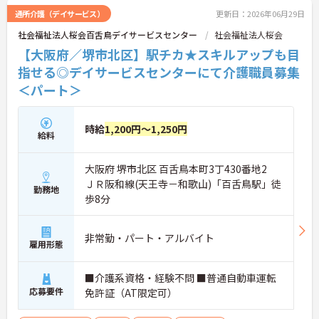
象となる年間3万円の医療費補助など大手ならでは
通所介護（デイサービス）
更新日：2026年06月29日
の圧倒的な福利厚生のもと、ケアマネジャーへのス
社会福祉法人桜会百舌鳥デイサービスセンター
社会福祉法人桜会
テップアップ等、介護のプロとして長期的なキャリ
アを築けます。
【大阪府／堺市北区】駅チカ★スキルアップも目
指せる◎デイサービスセンターにて介護職員募集
★おすすめPOINT★
＜パート＞
【これまでの経験・専門性が正当に評価される環境
です】
・独自の社内資格「マジ神制度」があり、認定され
ると1資格につき月1万円（最大4万円）の手当が加
時給
1,200円～1,250円
給料
算されます。
・ケアマネジャーの受験料や対策講座、更新費用ま
で全額補助されるため、次のステップアップを自己
大阪府 堺市北区 百舌鳥本町3丁430番地2
負担なく目指せます。
ＪＲ阪和線(天王寺－和歌山)「百舌鳥駅」徒
勤務地
歩8分
【最先端のDX導入で、身体的・精神的な負担を軽
減】
・スマホ記録や睡眠センサーを活用したデータに基
非常勤・パート・アルバイト
づくケアにより、夜間巡視や申し送りなどの業務負
雇用形態
担を大きく軽減しています。
・業務の効率化により月の平均残業時間は10時間程
■介護系資格・経験不問 ■普通自動車運転
度と少なく、体力的なゆとりを持ってご入居者様と
応募要件
向き合えます。
免許証（AT限定可）
【ご家族も安心できる、圧倒的な福利厚生が整って