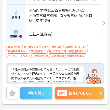
大阪府 堺市北区 百舌鳥梅町3-57-21
大阪市営御堂筋線「なかもず(大阪メトロ)
勤務地
駅」徒歩12分
正社員(正職員)
雇用形態
残業少なめ
寮・借り上げ
託児所・育児補助
年間休日110日以上
資格取得サポート
研修制度あり
産休･育休･介護休暇取得実績あり
ボーナス・賞与あり
社会保険完備
交通費支給
退職金制度あり
「自分や自分の家族がしてもらいたいサービスを提
供する」という理念のもと、全国で多数の施設を展
開する大手法人が運営しており、これまでの介護福
祉士としての経験を存分に活かせる環境が整ってい
ます。最大の魅力は、専門性を正当に評価する独自
の社内資格「マジ神制度」。認知症ケア等の分野で
詳細を見る
無料
紹介してもらう
認定されると最大月4万円の手当が加算され、確実
な収入アップが可能です。また、スマホでの記録入
力や睡眠センサー等のDX化により、夜間業務などの
身体的負担が大きく軽減されています。ご家族も対