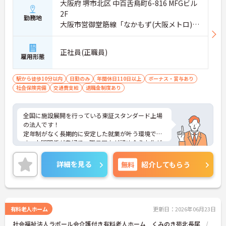
大阪府 堺市北区 中百舌鳥町6-816 MFGビル
2F
勤務地
大阪市営御堂筋線「なかもず(大阪メトロ)
駅」徒歩4分
正社員(正職員)
雇用形態
駅から徒歩10分以内
日勤のみ
年間休日110日以上
ボーナス・賞与あり
社会保険完備
交通費支給
退職金制度あり
全国に施設展開を行っている東証スタンダード上場
の法人です！
定年制がなく長期的に安定した就業が叶う環境で
す。人間関係が良好で、職員同士が認め合う文化が
根付いています。
ご興味のある方には、面接対策ポイントなど、さら
詳細を見る
無料
紹介してもらう
に詳細をご案内しますのでお気軽にご相談くださ
い！
有料老人ホーム
更新日：2026年06月23日
社会福祉法人ラポール会介護付き有料老人ホーム くみのき苑北長尾