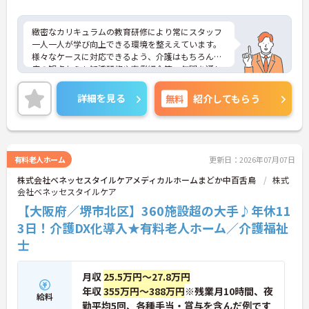
緻密なカリキュラムの教育研修により常にスタッフ
一人一人が学び向上できる環境を整ええています。
様々なケースに対応できるよう、介護はもちろん医
療の観点からも知識研修や事例紹介等、年間を通し
て各サービスのスタッフから幹部社員まで教育研修
を行っています。
詳細を見る
無料
紹介してもらう
有料老人ホーム
更新日：2026年07月07日
株式会社ベネッセスタイルケアメディカルホームまどか中百舌鳥
株式
会社ベネッセスタイルケア
【大阪府／堺市北区】360施設超の大手♪年休11
3日！介護DX化導入★有料老人ホーム／介護福祉
士
月収
25.5万円～27.8万円
年収
355万円～388万円
※残業月10時間、夜
給料
勤平均5回、各種手当・賞与を含んだ例です