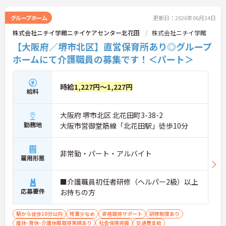
グループホーム
更新日：2026年06月24日
株式会社ニチイ学館ニチイケアセンター北花田
株式会社ニチイ学館
【大阪府／堺市北区】直営保育所あり◎グループ
ホームにて介護職員の募集です！＜パート＞
時給
1,227円～1,227円
給料
大阪府 堺市北区 北花田町3-38-2
勤務地
大阪市営御堂筋線「北花田駅」徒歩10分
非常勤・パート・アルバイト
雇用形態
■介護職員初任者研修（ヘルパー2級）以上
応募要件
お持ちの方
駅から徒歩10分以内
残業少なめ
資格取得サポート
研修制度あり
産休･育休･介護休暇取得実績あり
社会保険完備
交通費支給