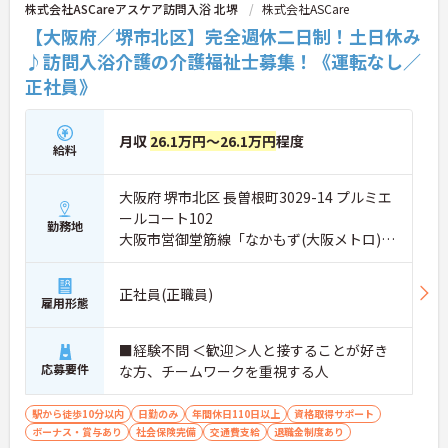
株式会社ASCareアスケア訪問入浴 北堺
株式会社ASCare
【大阪府／堺市北区】完全週休二日制！土日休み
♪訪問入浴介護の介護福祉士募集！《運転なし／
正社員》
月収
26.1万円～26.1万円
程度
給料
大阪府 堺市北区 長曽根町3029-14 プルミエ
ールコート102
勤務地
大阪市営御堂筋線「なかもず(大阪メトロ)
駅」徒歩7分
正社員(正職員)
雇用形態
■経験不問 ＜歓迎＞人と接することが好き
応募要件
な方、チームワークを重視する人
駅から徒歩10分以内
日勤のみ
年間休日110日以上
資格取得サポート
ボーナス・賞与あり
社会保険完備
交通費支給
退職金制度あり