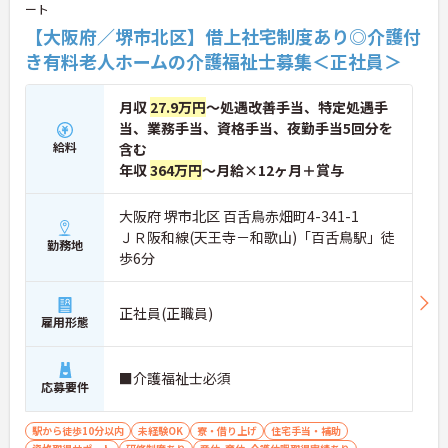
ート
【大阪府／堺市北区】借上社宅制度あり◎介護付
き有料老人ホームの介護福祉士募集＜正社員＞
月収
27.9万円
～処遇改善手当、特定処遇手
当、業務手当、資格手当、夜勤手当5回分を
給料
含む
年収
364万円
～月給×12ヶ月＋賞与
大阪府 堺市北区 百舌鳥赤畑町4-341-1
ＪＲ阪和線(天王寺－和歌山)「百舌鳥駅」徒
勤務地
歩6分
正社員(正職員)
雇用形態
■介護福祉士必須
応募要件
駅から徒歩10分以内
未経験OK
寮・借り上げ
住宅手当・補助