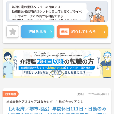
訪問介護の登録ヘルパーの募集です！
勤務日数相談可能◎シフトの自由度も高くプライベ
ートやWワークとの両立も可能です♪
福利厚生も充実しており、無理なく長く働き続けら
れる職場です。
ご興味のある方には、面接対策ポイントなどさらに
詳細を見る
無料
紹介してもらう
詳細をお話いたしますので、お気軽にご相談くださ
い。
訪問介護
更新日：2026年07月08日
株式会社ケア２１ケア21なかもず
株式会社ケア２１
【大阪府／堺市北区】年間休日111日・日勤のみ