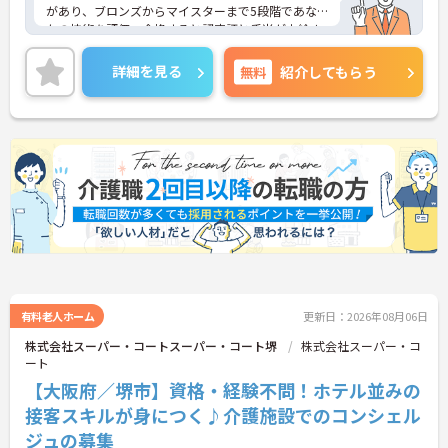
があり、ブロンズからマイスターまで5段階であな
たの技術を評価。合格すると認定証と手当が支給さ
れます。
◆スタッフ同士の繋がりを大切にするため「サンク
詳細を見る
無料
紹介してもらう
スバッジ」という素敵な制度を導入しています。ス
マホやパソコンから、部署や施設を超えた仲間に
「ありがとう」のバッジを送り合う仕組みで、毎月
1万5000以上もの感謝が行き交っています！どんな
些細なことでも感謝を伝え合い、認め合えるため、
風通しが良くとてもあたたかい雰囲気の職場です。
また、「もっとこうしたら良くなるかも！」という
現場の小さなアイデアを大切にしており、入社1日
目から誰でもいくつでも提案できる「フジキャタ提
案」制度があり、毎月役員がすべての提案に目を通
します。自分の気づきが実際のサービス向上につな
がるため、やりがいを持って仕事に取り組めます。
有料老人ホーム
更新日：2026年08月06日
株式会社スーパー・コートスーパー・コート堺
株式会社スーパー・コ
ート
【大阪府／堺市】資格・経験不問！ホテル並みの
接客スキルが身につく♪介護施設でのコンシェル
ジュの募集