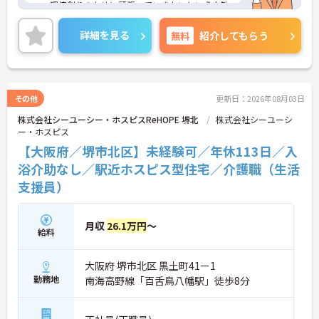
ス・環境創りのために頑張っていきたいという方歓
迎！
やりがいのあるお仕事であることはもちろん、働き
詳細を見る
無料
紹介してもらう
やすい環境や休暇が充実していますので、仕事もプ
ライベートも充実できる職場です♪
ご興味がある方は是非一度マイナビまでお問い合わ
せください。さらに詳細などお伝えします！
その他
更新日：2026年08月03日
株式会社シーユーシー・ホスピスReHOPE 堺北
株式会社シーユーシ
ー・ホスピス
【大阪府／堺市北区】未経験可／年休113日／入
浴介助なし／駅近ホスピス型住宅／介護職（生活
支援員）
月収
26.1万円
～
給料
大阪府 堺市北区 黒土町41ー1
勤務地
南海高野線「百舌鳥八幡駅」徒歩8分