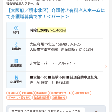
社会福祉法人ラポール会
【大阪府／堺市北区】介護付き有料老人ホームに
て介護職募集です！＜パート＞
時給
1,260円～1,460円
給料
大阪府 堺市北区 北長尾町8-1-25
勤務地
大阪市営御堂筋線「新金岡駅」徒歩18分
非常勤・パート・アルバイト
雇用形態
■資格不問 ■経験不問 ■普通自動車運転免
応募要件
許（AT限定可）あれば尚可
車通勤可
未経験OK
無資格OK
資格取得サポート
研修制度あり
ボーナス・賞与あり
社会保険完備
交通費支給
堺市北区に位置する介護付き有料老人ホームにて介