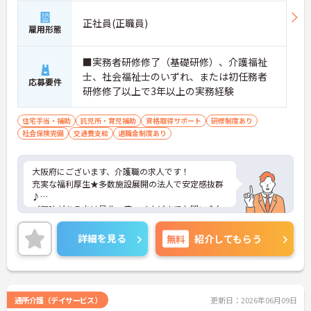
正社員(正職員)
雇用形態
■実務者研修修了（基礎研修）、介護福祉
士、社会福祉士のいずれ、または初任務者
応募要件
研修修了以上で3年以上の実務経験
住宅手当・補助
託児所・育児補助
資格取得サポート
研修制度あり
社会保険完備
交通費支給
退職金制度あり
大阪府にございます、介護職の求人です！
充実な福利厚生★多数施設展開の法人で安定感抜群
♪
ご興味がある方は是非一度マイナビまでお問い合わ
せください。さらに詳細などお伝えします！
詳細を見る
無料
紹介してもらう
通所介護（デイサービス）
更新日：2026年06月09日