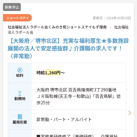
募集停止
ショートステイ
更新日：2026年03月30日
社会福祉法人ラポール会くみのき苑ショートステイもず陵南
社会福祉
法人ラポール会
【大阪府／堺市北区】充実な福利厚生★多数施設
展開の法人で安定感抜群♪介護職の求人です！
〈非常勤〉
時給
1,260円
～
給料
大阪府 堺市北区 百舌鳥陵南町3丁290番地
ＪＲ阪和線(天王寺－和歌山)「百舌鳥駅」徒
勤務地
歩25分
非常勤・パート・アルバイト
雇用形態
■実務者研修修了（基礎研修）、介護福祉