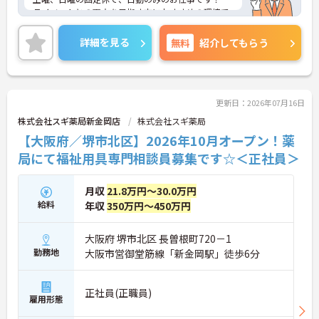
ライベートとの両立を目指す方におすすめの環境で
す！
また賞与制度があり、頑張りが評価されてしっかり
詳細を見る
無料
紹介してもらう
と還元されます。さらに各種手当もあるのは嬉しい
ポイントです◎
しっかりとしたフォロー体制で、経験に関わらず安
心してスタートできます。
こちらの求人にご興味がございましたら面接のポイ
更新日：2026年07月16日
ントもお伝えしますので是非ご応募お待ちしており
株式会社スギ薬局新金岡店
株式会社スギ薬局
ます。
【大阪府／堺市北区】2026年10月オープン！薬
局にて福祉用具専門相談員募集です☆＜正社員＞
月収
21.8万円～30.0万円
給料
年収
350万円～450万円
大阪府 堺市北区 長曽根町720－1
勤務地
大阪市営御堂筋線「新金岡駅」徒歩6分
正社員(正職員)
雇用形態