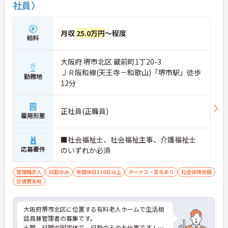
社員〉
月収
25.0万円
～程度
給料
大阪府 堺市北区 蔵前町1丁20-3
ＪＲ阪和線(天王寺－和歌山)「堺市駅」徒歩
勤務地
12分
正社員(正職員)
雇用形態
■社会福祉士、社会福祉主事、介護福祉士
応募要件
のいずれか必須
管理職求人
日勤のみ
年間休日110日以上
ボーナス・賞与あり
社会保険完備
交通費支給
大阪府堺市北区に位置する有料老人ホームで生活相
談員兼管理者の募集です。
土曜、日曜の固定休で、日勤のみのお仕事です！プ