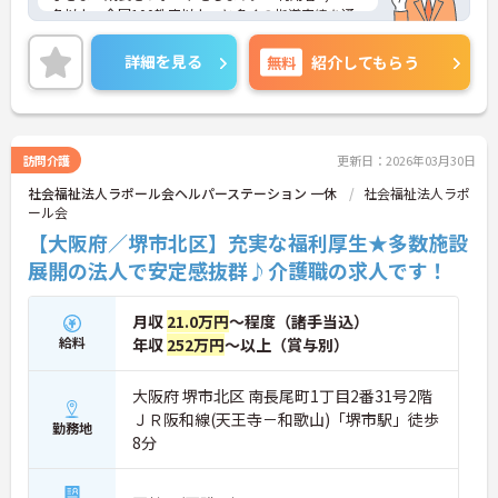
名以上、全国100教室以上」と多くの指導実績を通
して培ったノウハウもあり、満足度の高いサービス
の提供とともに、自身の療育分野でのスキル向上も
詳細を見る
無料
紹介してもらう
目指せます。年間休日は120日前後とプライベート
との両立もしやすいです。
ご興味のある方はお気軽にお問い合わせ下さい。さ
らに詳細などお伝えします！
訪問介護
更新日：2026年03月30日
社会福祉法人ラポール会ヘルパーステーション 一休
社会福祉法人ラポ
ール会
【大阪府／堺市北区】充実な福利厚生★多数施設
展開の法人で安定感抜群♪介護職の求人です！
月収
21.0万円
～程度（諸手当込）
給料
年収
252万円
～以上（賞与別）
大阪府 堺市北区 南長尾町1丁目2番31号2階
ＪＲ阪和線(天王寺－和歌山)「堺市駅」徒歩
勤務地
8分