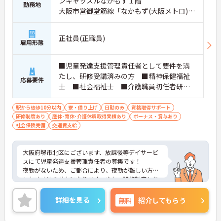
ンキャッスルなかもず１階
勤務地
大阪市営御堂筋線「なかもず(大阪メトロ)
駅」徒歩8分
正社員(正職員)
雇用形態
■児童発達支援管理責任者として要件を満
たし、研修受講済みの方 ■精神保健福祉
応募要件
士 ■社会福祉士 ■介護職員初任者研修
以上 ■普通自動車免許（AT限定可） ■
未経験、ブランク可
駅から徒歩10分以内
寮・借り上げ
日勤のみ
資格取得サポート
研修制度あり
産休･育休･介護休暇取得実績あり
ボーナス・賞与あり
社会保険完備
交通費支給
大阪府堺市北区にございます、放課後等デイサービ
スにて児童発達支援管理責任者の募集です！
夜勤がないため、ご都合により、夜勤が難しい方に
もおすすめの求人になります。また、研修制度もあ
り、未経験やブランクの方も安心です♪
ご興味のある方は、マイナビ介護職までお問い合わ
詳細を見る
無料
紹介してもらう
せください。