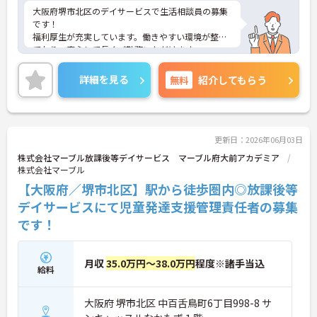
大阪府堺市北区のデイサービスで生活相談員の募集
です！
福利厚生が充実しています。働きやすい環境が整っ
ており、安心して長くご勤務いただけます。
ご興味のある方には、面接対策ポイントなど、さら
に詳細をご案内しますのでお気軽にご相談くださ
詳細を見る
無料
紹介してもらう
い！
更新日：2026年06月03日
株式会社マーブル放課後等デイサービス マーブル府大前アカデミア
株式会社マーブル
【大阪府／堺市北区】駅から徒歩圏内◎放課後等
デイサービスにて児童発達支援管理責任者の募集
です！
月収
35.0万円～38.0万円
程度※諸手当込
給料
大阪府 堺市北区 中百舌鳥町6丁目998-8 サ