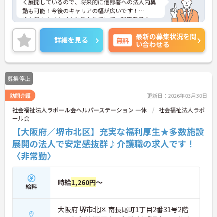
く展開しているので、将来的に他部署への法人内異
動も可能！今後のキャリアの幅が広いです！
また皆さんイキイキと働かれていて、利用者様の
方々も明るくとても良い雰囲気の施設です。
最新の募集状況を問
ご興味をお持ちの方は是非お問い合わせくださいま
詳細を見る
無料
い合わせる
せ！
募集停止
訪問介護
更新日：2026年03月30日
社会福祉法人ラポール会ヘルパーステーション 一休
社会福祉法人ラポ
ール会
【大阪府／堺市北区】充実な福利厚生★多数施設
展開の法人で安定感抜群♪介護職の求人です！
〈非常勤〉
時給
1,260円
～
給料
大阪府 堺市北区 南長尾町1丁目2番31号2階