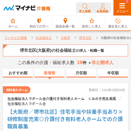
0
0
求人検索
会員登録
メニュー
ホーム
初めての方へ
面談会場一覧
保存した求人
最近見た求人
マイナビ介護職
社会福祉士
大阪府
堺市北区
大阪府の社会福祉士
堺市北区(大阪府)の社会福祉士
の求人・転職一覧
18
この条件の介護・福祉求人数
非公開求人
件 ＋
おすすめ順
新着順
月収順
年収順
有料老人ホーム
更新日：2026年08月04日
社会福祉法人ラポール会介護付き有料老人ホーム くみのき苑北長尾
社会福祉法人ラポール会
【大阪府／堺市北区】住宅手当や扶養手当あり×
研修制度充実◎介護付き有料老人ホームでの介護
職員募集