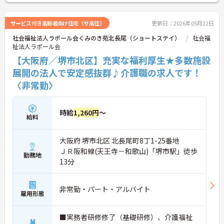
サービス付き高齢者向け住宅（サ高住）
更新日：2026年05月22日
社会福祉法人ラポール会くみのき苑北長尾（ショートステイ）
社会福
祉法人ラポール会
【大阪府／堺市北区】充実な福利厚生★多数施設
展開の法人で安定感抜群♪介護職の求人です！
〈非常勤〉
時給
1,260円
～
給料
大阪府 堺市北区 北長尾町8丁1-25番地
ＪＲ阪和線(天王寺－和歌山)「堺市駅」徒歩
勤務地
13分
非常勤・パート・アルバイト
雇用形態
■実務者研修修了（基礎研修）、介護福祉