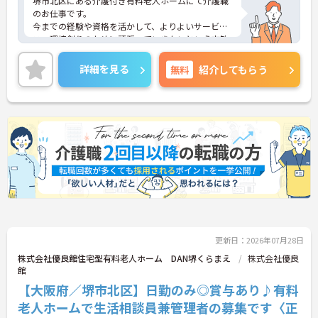
堺市北区にある介護付き有料老人ホームにて介護職
のお仕事です。
今までの経験や資格を活かして、よりよいサービ
ス・環境創りのために頑張っていきたいという方歓
迎！
やりがいのあるお仕事であることはもちろん、働き
詳細を見る
無料
紹介してもらう
やすい環境や休暇が充実していますので、仕事もプ
ライベートも充実できる職場です♪
ご興味がある方は是非一度マイナビまでお問い合わ
せください。さらに詳細などお伝えします！
更新日：2026年07月28日
株式会社優良館住宅型有料老人ホーム DAN堺くらまえ
株式会社優良
館
【大阪府／堺市北区】日勤のみ◎賞与あり♪有料
老人ホームで生活相談員兼管理者の募集です〈正