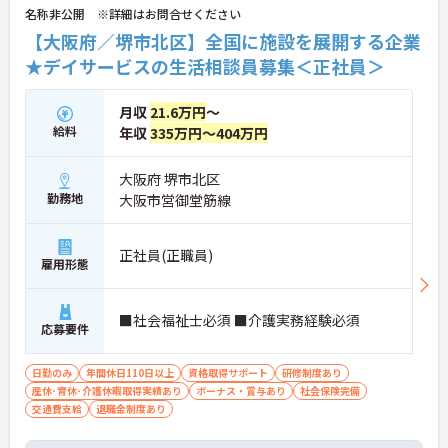
名称非公開 ※詳細はお問合せください
【大阪府／堺市北区】全国に施設を展開する企業
★デイサービスの生活相談員募集＜正社員＞
月収
21.6万円
～
給料
年収
335万円～404万円
大阪府 堺市北区
勤務地
大阪市営御堂筋線
正社員(正職員)
雇用形態
■社会福祉士必須 ■介護実務経験必須
応募要件
日勤のみ
年間休日110日以上
資格取得サポート
研修制度あり
産休･育休･介護休暇取得実績あり
ボーナス・賞与あり
社会保険完備
交通費支給
退職金制度あり