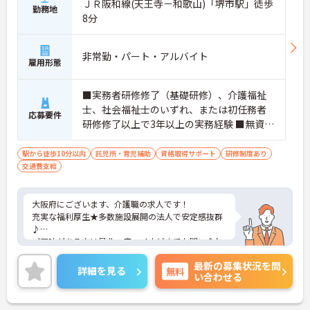
ＪＲ阪和線(天王寺－和歌山)「堺市駅」徒歩
勤務地
8分
非常勤・パート・アルバイト
雇用形態
■実務者研修修了（基礎研修）、介護福祉
士、社会福祉士のいずれ、または初任務者
応募要件
研修修了以上で3年以上の実務経験 ■無資格
の方もご相談ください
駅から徒歩10分以内
託児所・育児補助
資格取得サポート
研修制度あり
交通費支給
大阪府にございます、介護職の求人です！
充実な福利厚生★多数施設展開の法人で安定感抜群
♪
ご興味がある方は是非一度マイナビまでお問い合わ
せください。さらに詳細などお伝えします！
最新の募集状況を問
詳細を見る
無料
い合わせる