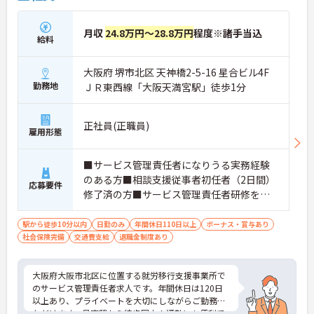
月収
24.8万円～28.8万円
程度※諸手当込
給料
大阪府 堺市北区 天神橋2-5-16 星合ビル4F
勤務地
ＪＲ東西線「大阪天満宮駅」徒歩1分
正社員(正職員)
雇用形態
■サービス管理責任者になりうる実務経験
のある方■相談支援従事者初任者（2日間）
応募要件
修了済の方■サービス管理責任者研修を修
了済の方■基本的なWord・Excelスキル■
社会福祉士・介護福祉士・精神保健福祉
駅から徒歩10分以内
日勤のみ
年間休日110日以上
ボーナス・賞与あり
社会保険完備
交通費支給
士・サービス管理責任者研修又は児童発達
退職金制度あり
支援管理責任者研修済のいずれか所持で可
大阪府大阪市北区に位置する就労移行支援事業所で
のサービス管理責任者求人です。年間休日は120日
以上あり、プライベートを大切にしながらご勤務い
ただけます。最寄駅から徒歩圏内！通勤にも便利で