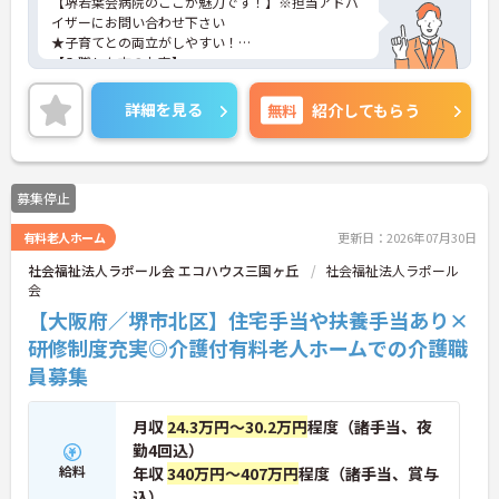
【堺若葉会病院のここが魅力です！】※担当アドバ
イザーにお問い合わせ下さい
★子育てとの両立がしやすい！
【入職した方のお声】
■子育て世代が多いので、気持ちを理解しあいなが
ら働いてます！
詳細を見る
無料
紹介してもらう
■16時半終わりというのも珍しく、アクセス面も駅
から近いので働きやすいです。
募集停止
有料老人ホーム
更新日：2026年07月30日
社会福祉法人ラポール会 エコハウス三国ヶ丘
社会福祉法人ラポール
会
【大阪府／堺市北区】住宅手当や扶養手当あり×
研修制度充実◎介護付有料老人ホームでの介護職
員募集
月収
24.3万円～30.2万円
程度（諸手当、夜
勤4回込）
給料
年収
340万円～407万円
程度（諸手当、賞与
込）