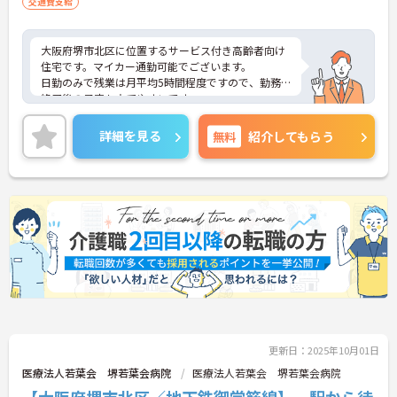
交通費支給
大阪府堺市北区に位置するサービス付き高齢者向け
住宅です。マイカー通勤可能でございます。
日勤のみで残業は月平均5時間程度ですので、勤務
終了後の予定も立てやすいです。
昇給や賞与制度があり頑張りが評価されてしっかり
と職員に還元されます。
詳細を見る
無料
紹介してもらう
ご興味のある方には、面接対策ポイントなど、さら
に詳細をお話しいたしますのでお気軽にご相談くだ
さい！
更新日：2025年10月01日
医療法人若葉会 堺若葉会病院
医療法人若葉会 堺若葉会病院
【大阪府堺市北区／地下鉄御堂筋線】 駅から徒