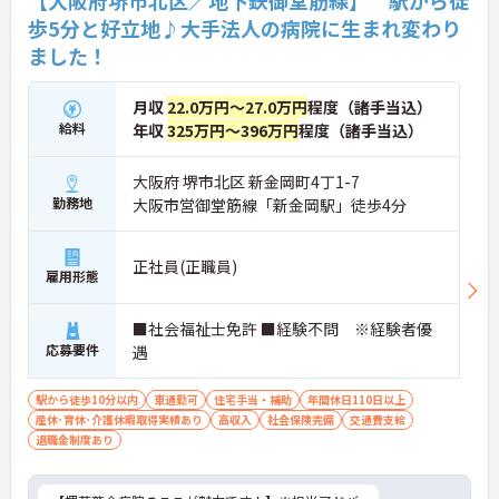
歩5分と好立地♪大手法人の病院に生まれ変わり
ました！
月収
22.0万円～27.0万円
程度（諸手当込）
給料
年収
325万円～396万円
程度（諸手当込）
大阪府 堺市北区 新金岡町4丁1-7
勤務地
大阪市営御堂筋線「新金岡駅」徒歩4分
正社員(正職員)
雇用形態
■社会福祉士免許 ■経験不問 ※経験者優
応募要件
遇
駅から徒歩10分以内
車通勤可
住宅手当・補助
年間休日110日以上
産休･育休･介護休暇取得実績あり
高収入
社会保険完備
交通費支給
退職金制度あり