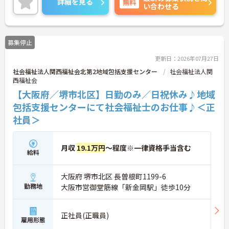
詳細を見る
無料
い合わせる
やすい環境や休暇が充実していますので、仕事もプ
ライベートも充実できる職場です♪
ご興味がある方は是非一度マイナビまでお問い合わ
せください。さらに詳細などお伝えします！
募集停止
更新日：2026年07月27日
社会福祉法人関西福祉会北第2地域包括支援センター
社会福祉法人関
西福祉会
【大阪府／堺市北区】日勤のみ／日祝休み♪地域
包括支援センターにて社会福祉士のお仕事♪＜正
社員＞
月収
19.1万円
～程度※一律資格手当含む
給料
大阪府 堺市北区 長曽根町1199-6
勤務地
大阪市営御堂筋線「新金岡駅」徒歩10分
正社員(正職員)
雇用形態