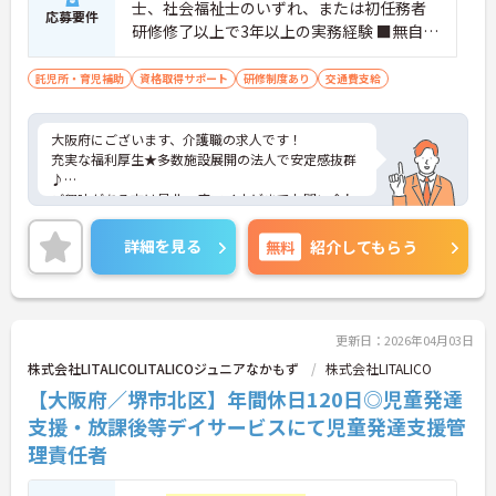
士、社会福祉士のいずれ、または初任務者
応募要件
研修修了以上で3年以上の実務経験 ■無自覚
の方もご相談ください
託児所・育児補助
資格取得サポート
研修制度あり
交通費支給
大阪府にございます、介護職の求人です！
充実な福利厚生★多数施設展開の法人で安定感抜群
♪
ご興味がある方は是非一度マイナビまでお問い合わ
せください。さらに詳細などお伝えします！
詳細を見る
無料
紹介してもらう
更新日：2026年04月03日
株式会社LITALICOLITALICOジュニアなかもず
株式会社LITALICO
【大阪府／堺市北区】年間休日120日◎児童発達
支援・放課後等デイサービスにて児童発達支援管
理責任者