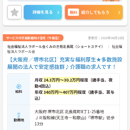
す。ご興味のある方には、面接対策ポイント等、さ
らに詳細をお話ししますのでお気軽にご相談くださ
詳細を見る
無料
紹介してもらう
い！
サービス付き高齢者向け住宅（サ高住）
更新日：2026年06月18日
社会福祉法人ラポール会くみのき苑北長尾（ショートステイ）
社会福
祉法人ラポール会
【大阪府／堺市北区】充実な福利厚生★多数施設
展開の法人で安定感抜群♪介護職の求人です！
月収
24.3万円～30.2万円
程度（諸手当、夜
勤4回込）
給料
年収
340万円～407万円
程度（諸手当、賞与
込）
大阪府 堺市北区 北長尾町8丁1-25番地
ＪＲ阪和線(天王寺－和歌山)「堺市駅」徒歩
勤務地
13分