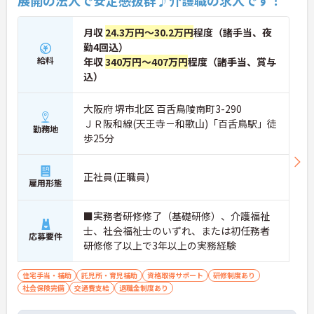
月収
24.3万円～30.2万円
程度（諸手当、夜
勤4回込）
給料
年収
340万円～407万円
程度（諸手当、賞与
込）
大阪府 堺市北区 百舌鳥陵南町3-290
ＪＲ阪和線(天王寺－和歌山)「百舌鳥駅」徒
勤務地
歩25分
正社員(正職員)
雇用形態
■実務者研修修了（基礎研修）、介護福祉
士、社会福祉士のいずれ、または初任務者
応募要件
研修修了以上で3年以上の実務経験
住宅手当・補助
託児所・育児補助
資格取得サポート
研修制度あり
社会保険完備
交通費支給
退職金制度あり