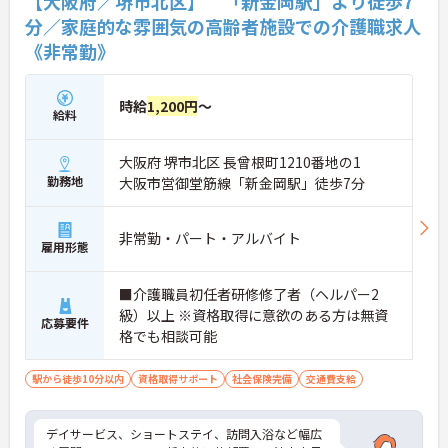
【大阪府／堺市北区】 「新金岡駅」より徒歩7
分／家庭的な雰囲気の高齢者施設での介護職求人
《非常勤》
時給
1,200円
～
給料
大阪府 堺市北区 長曾根町1210番地の1
勤務地
大阪市営御堂筋線「新金岡駅」徒歩7分
非常勤・パート・アルバイト
雇用形態
■介護職員初任者研修修了者（ヘルパー2
級）以上 ※資格取得に意欲のある方は無資
応募要件
格でも相談可能
駅から徒歩10分以内
資格取得サポート
社会保険完備
交通費支給
デイサービス、ショートステイ、訪問入浴など幅広