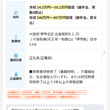
月収
24.3万円～30.2万円
程度（諸手当、夜
勤4回込）
給料
年収
340万円～407万円
程度（諸手当、賞与
込）
大阪府 堺市北区 北長尾町8-1-25
ＪＲ阪和線(天王寺－和歌山)「堺市駅」徒歩
勤務地
13分
正社員(正職員)
雇用形態
■実務者研修修了（基礎研修）、介護福祉
士、社会福祉士のいずれ、または初任務者
応募要件
研修修了以上で3年以上の実務経験
未経験OK
住宅手当・補助
託児所・育児補助
資格取得サポート
研修制度あり
社会保険完備
交通費支給
退職金制度あり