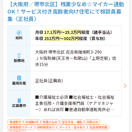
【大阪府／堺市北区】残業少なめ☆マイカー通勤
OK！サービス付き高齢者向け住宅にて相談員募
集〈正社員〉
月収
17.1万円～25.2万円
程度（諸手当込）
給料
年収
252万円～302万円
程度（賞与別）
大阪府 堺市北区 百舌鳥陵南町3-290
ＪＲ阪和線(天王寺－和歌山)「上野芝駅」徒
勤務地
歩15分
正社員(正職員)
雇用形態
■介護福祉士必須 ■社会福祉士・社会福祉
主事任用・介護支援専門員（ケアマネジャ
応募要件
ー）あれば尚可 ■普通自動車運転免許必須
（AT限定可） ■高齢者施設・事業所での相
談業務経験あれば尚可
車通勤可
未経験OK
残業少なめ
住宅手当・補助
日勤のみ
資格取得サポート
研修制度あり
ボーナス・賞与あり
社会保険完備