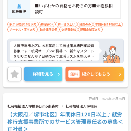
■いずれかの資格をお持ちの方■未経験相
応募要件
談可
駅から徒歩10分以内
未経験OK
寮・借り上げ
日勤のみ
年間休日110日以上
ボーナス・賞与あり
社会保険完備
交通費支給
退職金制度あり
大阪府堺市北区にある薬局にて福祉用具専門相談員
募集です！新規オープンの職場で、新たなスタート
を切りませんか？日勤のみで生活リズムを整えやす
く、経験不問のため未経験の方も安心してチャレン
ジできます♪ご興味のある方には、面接対策ポイン
トなど、さらに詳細をご案内しますのでお気軽にご
詳細を見る
無料
紹介してもらう
相談ください！
更新日：2026年06月25日
社会福祉法人檸檬会Liimo南森町
社会福祉法人檸檬会
【大阪府／堺市北区】年間休日120日以上♪就労
移行支援事業所でのサービス管理責任者の募集＜
正社員＞