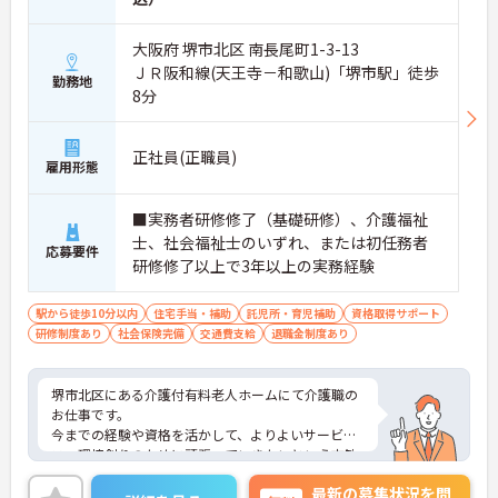
大阪府 堺市北区 南長尾町1-3-13
ＪＲ阪和線(天王寺－和歌山)「堺市駅」徒歩
勤務地
8分
正社員(正職員)
雇用形態
■実務者研修修了（基礎研修）、介護福祉
士、社会福祉士のいずれ、または初任務者
応募要件
研修修了以上で3年以上の実務経験
駅から徒歩10分以内
住宅手当・補助
託児所・育児補助
資格取得サポート
研修制度あり
社会保険完備
交通費支給
退職金制度あり
堺市北区にある介護付有料老人ホームにて介護職の
お仕事です。
今までの経験や資格を活かして、よりよいサービ
ス・環境創りのために頑張っていきたいという方歓
迎！
最新の募集状況を問
やりがいのあるお仕事であることはもちろん、働き