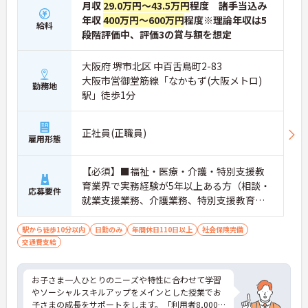
月収
29.0万円～43.5万円
程度 諸手当込み
年収
400万円～600万円
程度※理論年収は5
給料
段階評価中、評価3の賞与額を想定
大阪府 堺市北区 中百舌鳥町2-83
大阪市営御堂筋線「なかもず(大阪メトロ)
勤務地
駅」徒歩1分
正社員(正職員)
雇用形態
【必須】■福祉・医療・介護・特別支援教
育業界で実務経験が5年以上ある方（相談・
応募要件
就業支援業務、介護業務、特別支援教育な
ど）■児童発達支援管理責任者研修受講者
駅から徒歩10分以内
日勤のみ
年間休日110日以上
社会保険完備
交通費支給
お子さま一人ひとりのニーズや特性に合わせて学習
やソーシャルスキルアップをメインとした授業でお
子さまの成長をサポートをします。「利用者8,000