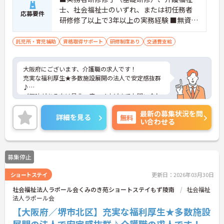
士、社会福祉士のいずれ、または初任務者
応募要件
研修修了以上で3年以上の実務経験 ■無資格
の方もご相談ください
託児所・育児補助
資格取得サポート
研修制度あり
交通費支給
大阪府にございます、介護職の求人です！
充実な福利厚生★多数施設展開の法人で安定感抜群
♪
ご興味がある方は是非一度マイナビまでお問い合わ
せください。さらに詳細などお伝えします！
最新の募集状況を問
詳細を見る
無料
い合わせる
募集停止
ショートステイ
更新日：2026年03月30日
社会福祉法人ラポール会くみのき苑ショートステイもず陵南
社会福祉
法人ラポール会
【大阪府／堺市北区】充実な福利厚生★多数施設
展開の法人で安定感抜群♪介護職の求人です！