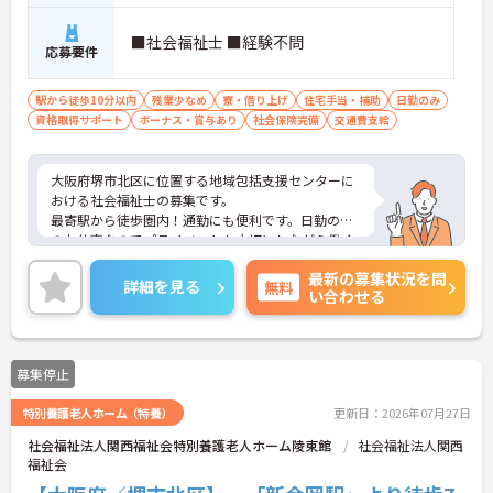
■社会福祉士 ■経験不問
応募要件
駅から徒歩10分以内
残業少なめ
寮・借り上げ
住宅手当・補助
日勤のみ
資格取得サポート
ボーナス・賞与あり
社会保険完備
交通費支給
大阪府堺市北区に位置する地域包括支援センターに
おける社会福祉士の募集です。
最寄駅から徒歩圏内！通勤にも便利です。日勤のみ
のお仕事なのでプライベートも大切にしながら働く
ことができます。
最新の募集状況を問
ご興味のある方には、面接対策ポイントなど、さら
詳細を見る
無料
い合わせる
に詳細をお話しいたしますのでお気軽にご相談くだ
さい！
募集停止
特別養護老人ホーム（特養）
更新日：2026年07月27日
社会福祉法人関西福祉会特別養護老人ホーム陵東館
社会福祉法人関西
福祉会