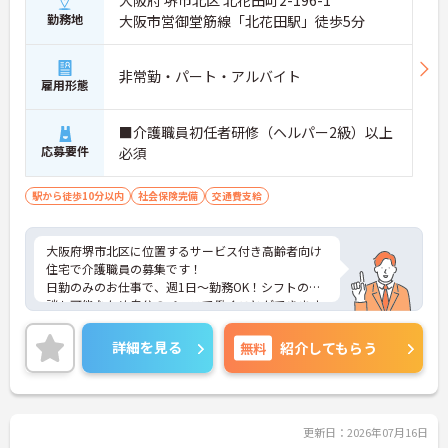
大阪府 堺市北区 北花田町2-196-1
勤務地
大阪市営御堂筋線「北花田駅」徒歩5分
非常勤・パート・アルバイト
雇用形態
■介護職員初任者研修（ヘルパー2級）以上
応募要件
必須
駅から徒歩10分以内
社会保険完備
交通費支給
大阪府堺市北区に位置するサービス付き高齢者向け
住宅で介護職員の募集です！
日勤のみのお仕事で、週1日～勤務OK！シフトの相
談も可能なため自分のペースで働くことができます
◎資格取得支援制度もあるため働きながら取得可能
◎丁寧な研修とフォロー体制で、ご自身のスキルア
詳細を見る
無料
紹介してもらう
ップもできます！昇給制度があり、頑張りが評価さ
れてしっかりと還元されます。
こちらの求人にご興味がございましたら面接のポイ
ントもお伝えしますので是非ご応募お待ちしており
ます。
更新日：2026年07月16日