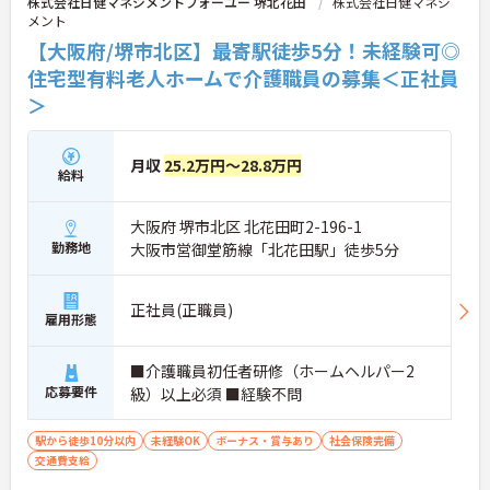
株式会社日健マネジメントフォーユー 堺北花田
株式会社日健マネジ
す。
メント
★おすすめPOINT★
【大阪府/堺市北区】最寄駅徒歩5分！未経験可◎
【無理なくステップアップできる業務内容】
住宅型有料老人ホームで介護職員の募集＜正社員
・実務未経験からでも挑戦可能です
＞
・入浴介助なし、まずは生活支援や看護師のサポー
トからスタートできます
・資格取得支援制度を活用し、将来的に訪問介護員
を目指せる環境です
月収
25.2万円～28.8万円
給料
【手厚い待遇と働きやすさの両立】
・残業は全社平均残業月5時間程度と少なくプライ
ベートの時間を確保できます
大阪府 堺市北区 北花田町2-196-1
・3日以上の連続休暇取得で支援金が支給される独
勤務地
大阪市営御堂筋線「北花田駅」徒歩5分
自の制度があります
・夏季・冬季の特別休暇があり年間休日は113日し
っかりと休めます
正社員(正職員)
【安心の教育・チームサポート体制】
雇用形態
・手厚い人員配置で困った時もすぐに相談可能です
・2日間のオンライン研修と個人のペースに合わせ
■介護職員初任者研修（ホームヘルパー2
たOJTを実施しています
応募要件
級）以上必須 ■経験不問
駅から徒歩10分以内
未経験OK
ボーナス・賞与あり
社会保険完備
交通費支給