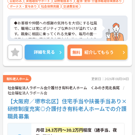
日勤のみ
資格取得サポート
研修制度あり
産休･育休･介護休暇取得実績あり
ボーナス・賞与あり
社会保険完備
交通費支給
◆お客様や仲間への感謝の気持ちを大切にする社風
で、職場には常にポジティブな声かけが溢れていま
す。親身に相談に乗ってくれる先輩や、毎月の面談
で日々の不安に寄り添う上司など、決して一人きり
にさせないフォロー体制が万全。心理的安全性が高
く、中途入社でも自然と馴染める職場です。
詳細を見る
無料
紹介してもらう
◆無資格からでもプロフェッショナルを目指せる
「資格取得支援制度」を完備しています。初任者研
修から国家資格である介護福祉士まで、現場での実
務経験を積みながら、会社からのバックアップを受
けて資格取得に挑戦できます。
有料老人ホーム
更新日：2026年08月04日
◆法人独自の介護技術認定制度「ケアマイスター」
社会福祉法人ラポール会介護付き有料老人ホーム くみのき苑北長尾
により、身につけたスキルを5段階でしっかり評価
社会福祉法人ラポール会
し手当で還元。さらに「目標管理シート」を用いた
月1回の上司との面談があり、一人ひとりの不安や
【大阪府／堺市北区】住宅手当や扶養手当あり×
目標に寄り添う手厚いフォロー体制が整っていま
研修制度充実◎介護付き有料老人ホームでの介護
す。
職員募集
月収
24.3万円～30.2万円
程度（諸手当、夜