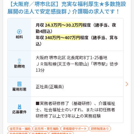
【大阪府／堺市北区】充実な福利厚生★多数施設
展開の法人で安定感抜群♪介護職の求人です！
月収
24.3万円～30.2万円
程度（諸手当、夜
勤4回込）
給料
年収
340万円～407万円
程度（諸手当、賞与
込）
大阪府 堺市北区 北長尾町8丁1-25番地
ＪＲ阪和線(天王寺－和歌山)「堺市駅」徒歩
勤務地
13分
正社員(正職員)
雇用形態
■実務者研修修了（基礎研修）、介護福祉
士、社会福祉士のいずれ、または初任務者
応募要件
研修修了以上で3年以上の実務経験
住宅手当・補助
託児所・育児補助
資格取得サポート
研修制度あり
社会保険完備
交通費支給
退職金制度あり