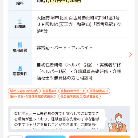
時給
1,177円～1,206円
給料
大阪府 堺市北区 百舌鳥赤畑町4丁341番1号
ＪＲ阪和線(天王寺－和歌山)「百舌鳥駅」徒
勤務地
歩6分
非常勤・パート・アルバイト
雇用形態
■初任者研修（ヘルパー2級）・実務者研修
（ヘルパー1級）・介護職員基礎研修・介護
応募要件
福祉士※無資格の方も相談可
駅から徒歩10分以内
無資格OK
資格取得サポート
研修制度あり
産休･育休･介護休暇取得実績あり
社会保険完備
交通費支給
有料老人ホーム未経験の方でも安心してご就業でき
る環境が整っており、経験豊富な先輩の丁寧な指導
の下でキャリアを積むことができます。ご興味ある
方には、面接のポイントなど、さらに詳細をお話致
しますのでお気軽にご相談ください。