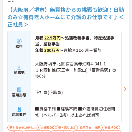
ート
支援制度も完備。働きながら確かなキャリアと収入
アップを目指せる環境が整っています。
【大阪府／堺市】無資格からの挑戦も歓迎！日勤
のみ☆有料老人ホームにて介護のお仕事です♪＜
正社員＞
月収
22.5万円
～処遇改善手当、特定処遇手
当、業務手当
給料
年収
300万円
～月給×12ヶ月＋賞与
大阪府 堺市北区 百舌鳥赤畑町4-341-1
ＪＲ阪和線(天王寺－和歌山)「百舌鳥駅」徒
勤務地
歩6分
正社員(正職員)
雇用形態
■資格不問 ■経験不問 ■介護職員初任者研
応募要件
修（ヘルパー2級）以上あれば尚可
駅から徒歩10分以内
未経験OK
寮・借り上げ
住宅手当・補助
無資格OK