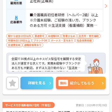
正社員(正職員)
雇用形態
■介護職員初任者研修（ヘルパー2級）以上
※介護未経験、ご経験の浅い方、ブランク
応募要件
のある方可 ※生活支援（看護補助）業務か
ら経験し、訪問介護員へのキャリアアップ
を目指せます
駅から徒歩10分以内
車通勤可
未経験OK
残業少なめ
託児所・育児補助
年間休日110日以上
ブランクOK
ボーナス・賞与あり
社会保険完備
交通費支給
退職金制度あり
全国で30拠点以上のホスピス型住宅を展開する安定
法人が運営する求人です。実務未経験やブランクが
ある方も大歓迎。まずは入浴介助のない「生活支援
員」として、環境整備や看護師の処置サポートなど
の業務からスタートし、無理なくホスピスケアの経
験を積むことができ、ゆくゆくは訪問介護員へステ
詳細を見る
無料
紹介してもらう
ップアップすることも可能です。残業は全社平均月5
時間程度と少なく、連続休暇の取得で支援金が支給
される独自の制度や、自由診療の割引が受けられる
福利厚生も充実しています。手厚い人員配置で、24
時間連携の訪問診療医もいるため、医療依存度の高
サービス付き高齢者向け住宅（サ高住）
更新日：2026年07月29日
い方へのケアもチームで安心して取り組める環境で