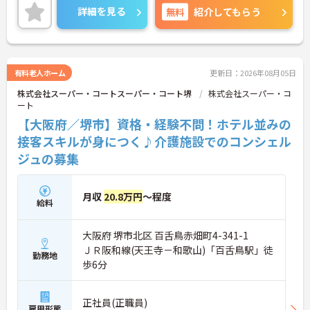
詳細を見る
無料
紹介してもらう
有料老人ホーム
更新日：2026年08月05日
株式会社スーパー・コートスーパー・コート堺
株式会社スーパー・コ
ート
【大阪府／堺市】資格・経験不問！ホテル並みの
接客スキルが身につく♪介護施設でのコンシェル
ジュの募集
月収
20.8万円
～程度
給料
大阪府 堺市北区 百舌鳥赤畑町4-341-1
ＪＲ阪和線(天王寺－和歌山)「百舌鳥駅」徒
勤務地
歩6分
正社員(正職員)
雇用形態