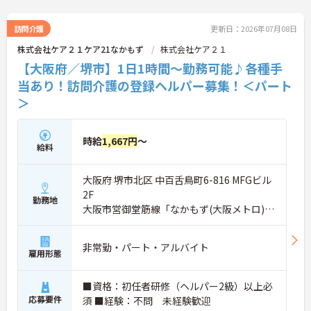
訪問介護
更新日：2026年07月08日
株式会社ケア２１ケア21なかもず
株式会社ケア２１
【大阪府／堺市】1日1時間～勤務可能♪各種手
当あり！訪問介護の登録ヘルパー募集！＜パート
＞
時給
1,667円
～
給料
大阪府 堺市北区 中百舌鳥町6-816 MFGビル
2F
勤務地
大阪市営御堂筋線「なかもず(大阪メトロ)
駅」徒歩4分
非常勤・パート・アルバイト
雇用形態
■資格：初任者研修（ヘルパー2級）以上必
応募要件
須 ■経験：不問 未経験歓迎