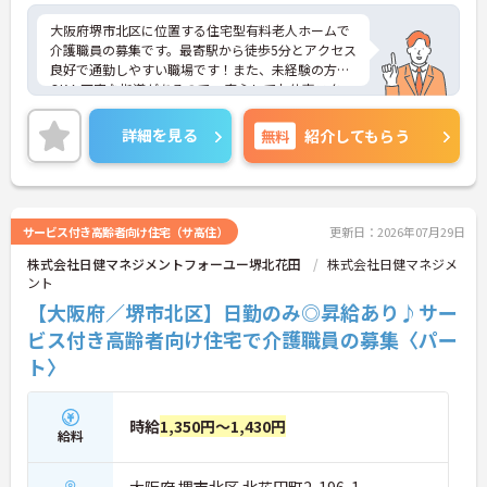
大阪府堺市北区に位置する住宅型有料老人ホームで
介護職員の募集です。最寄駅から徒歩5分とアクセス
良好で通勤しやすい職場です！また、未経験の方も
OK！丁寧な指導があるので、安心してお仕事スター
トいただける環境です◎ご興味のある方はご面接の
ポイントお伝えしますのでご気軽にお問い合わせく
詳細を見る
無料
紹介してもらう
ださい。
サービス付き高齢者向け住宅（サ高住）
更新日：2026年07月29日
株式会社日健マネジメントフォーユー堺北花田
株式会社日健マネジメ
ント
【大阪府／堺市北区】日勤のみ◎昇給あり♪サー
ビス付き高齢者向け住宅で介護職員の募集〈パー
ト〉
時給
1,350円～1,430円
給料