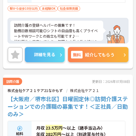
駅から徒歩10分以内
未経験OK
社会保険完備
訪問介護の登録ヘルパーの募集です！
勤務日数相談可能◎シフトの自由度も高くプライベ
ートやWワークとの両立も可能です♪
福利厚生も充実しており、無理なく長く働き続けら
れる職場です。
ご興味のある方には、面接対策ポイントなどさらに
詳細を見る
無料
紹介してもらう
詳細をお話いたしますので、お気軽にご相談くださ
い。
訪問介護
更新日：2026年07月08日
株式会社ケア２１ケア21なかもず
株式会社ケア２１
【大阪府／堺市北区】日曜固定休◎訪問介護ステ
ーションでの介護職の募集です！＜正社員／日勤
のみ＞
月収
23.5万円
～以上（諸手当込み）
給料
年収
282万円
～以上（別途賞与付与）