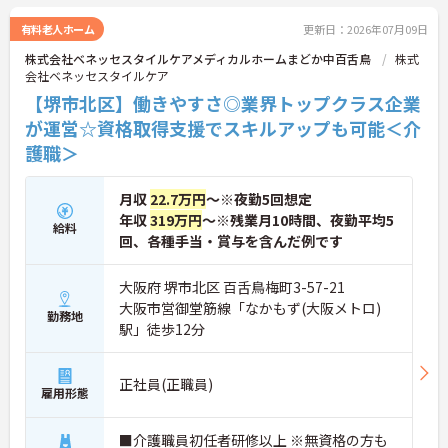
い！
有料老人ホーム
更新日：2026年07月09日
株式会社ベネッセスタイルケアメディカルホームまどか中百舌鳥
株式
会社ベネッセスタイルケア
【堺市北区】働きやすさ◎業界トップクラス企業
が運営☆資格取得支援でスキルアップも可能＜介
護職＞
月収
22.7万円
～※夜勤5回想定
年収
319万円
～※残業月10時間、夜勤平均5
給料
回、各種手当・賞与を含んだ例です
大阪府 堺市北区 百舌鳥梅町3-57-21
大阪市営御堂筋線「なかもず(大阪メトロ)
勤務地
駅」徒歩12分
正社員(正職員)
雇用形態
■介護職員初任者研修以上 ※無資格の方も