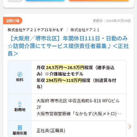
に詳細をお話しいたしますのでお気軽にご相談くだ
さい！
訪問介護
更新日：2026年07月08日
株式会社ケア２１ケア21なかもず
株式会社ケア２１
【大阪府／堺市北区】年間休日111日・日勤のみ
☆訪問介護にてサービス提供責任者募集♪＜正社
員＞
月収
24.5万円～26.5万円
程度（諸手当込
み）※介護福祉士モデル
給料
年収
294万円～318万円
程度（別途賞与付
与）
大阪府 堺市北区 中百舌鳥町6-816 MFGビル
2F
勤務地
大阪市営御堂筋線「なかもず(大阪メトロ)
駅」徒歩4分
正社員(正職員)
雇用形態