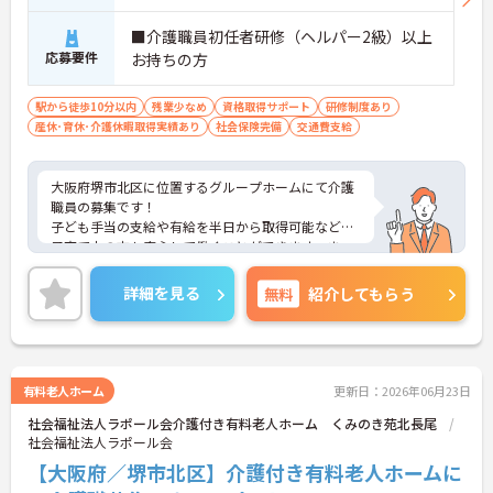
■介護職員初任者研修（ヘルパー2級）以上
応募要件
お持ちの方
駅から徒歩10分以内
残業少なめ
資格取得サポート
研修制度あり
産休･育休･介護休暇取得実績あり
社会保険完備
交通費支給
大阪府堺市北区に位置するグループホームにて介護
職員の募集です！
子ども手当の支給や有給を半日から取得可能など、
子育て中の方も安心して働くことができます。ま
た、正社員登用制度もあり長くご活躍していただけ
ます。
詳細を見る
無料
紹介してもらう
ご興味のある方には、面接対策ポイントなど、さら
に詳細をご案内しますのでお気軽にご相談くださ
い！
有料老人ホーム
更新日：2026年06月23日
社会福祉法人ラポール会介護付き有料老人ホーム くみのき苑北長尾
社会福祉法人ラポール会
【大阪府／堺市北区】介護付き有料老人ホームに