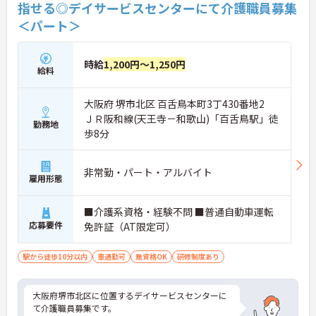
指せる◎デイサービスセンターにて介護職員募集
＜パート＞
時給
1,200円～1,250円
給料
大阪府 堺市北区 百舌鳥本町3丁430番地2
ＪＲ阪和線(天王寺－和歌山)「百舌鳥駅」徒
勤務地
歩8分
非常勤・パート・アルバイト
雇用形態
■介護系資格・経験不問 ■普通自動車運転
応募要件
免許証（AT限定可）
駅から徒歩10分以内
車通勤可
無資格OK
研修制度あり
大阪府堺市北区に位置するデイサービスセンターに
て介護職員募集です。