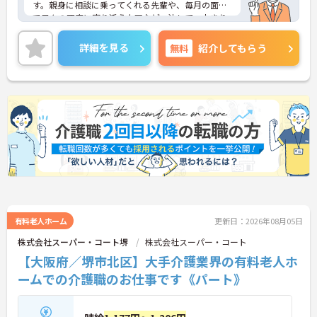
す。親身に相談に乗ってくれる先輩や、毎月の面談
で日々の不安に寄り添う上司など、決して一人きり
にさせないフォロー体制が万全。心理的安全性が高
く、中途入社でも自然と馴染める職場です。
詳細を見る
無料
紹介してもらう
◆無資格からでもプロフェッショナルを目指せる
「資格取得支援制度」を完備しています。初任者研
修から国家資格である介護福祉士まで、現場での実
務経験を積みながら、会社からのバックアップを受
けて資格取得に挑戦できます。
◆法人独自の介護技術認定制度「ケアマイスター」
により、身につけたスキルを5段階でしっかり評価
し手当で還元。さらに「目標管理シート」を用いた
月1回の上司との面談があり、一人ひとりの不安や
目標に寄り添う手厚いフォロー体制が整っていま
す。
有料老人ホーム
更新日：2026年08月05日
株式会社スーパー・コート堺
株式会社スーパー・コート
【大阪府／堺市北区】大手介護業界の有料老人ホ
ームでの介護職のお仕事です《パート》