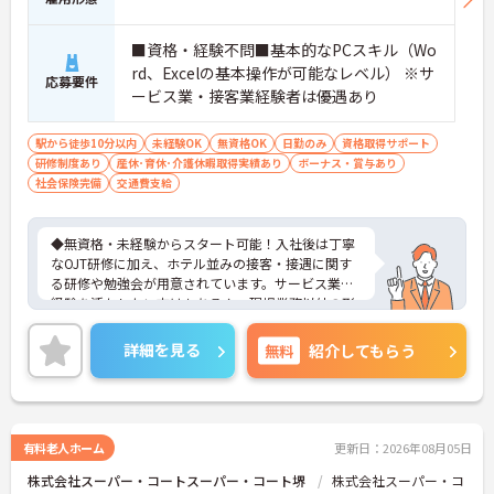
■資格・経験不問■基本的なPCスキル（Wo
rd、Excelの基本操作が可能なレベル） ※サ
応募要件
ービス業・接客業経験者は優遇あり
駅から徒歩10分以内
未経験OK
無資格OK
日勤のみ
資格取得サポート
研修制度あり
産休･育休･介護休暇取得実績あり
ボーナス・賞与あり
社会保険完備
交通費支給
◆無資格・未経験からスタート可能！入社後は丁寧
なOJT研修に加え、ホテル並みの接客・接遇に関す
る研修や勉強会が用意されています。サービス業の
経験を活かしたい方はもちろん、現場業務以外の形
で医療・介護業界に携わりたい方にも安心のサポー
ト体制です。
詳細を見る
無料
紹介してもらう
◆受付やご家族の案内といった基本業務にとどまら
ず、ご入居者様向けのイベント企画・運営や、写
真・動画を使ったSNSの更新などもお任せします。
あなたのアイデアで施設を盛り上げ、たくさんの笑
顔を引き出せるお仕事です
有料老人ホーム
更新日：2026年08月05日
◆「接客・接遇手当（最大月3万円）」や「ケアマ
株式会社スーパー・コートスーパー・コート堺
株式会社スーパー・コ
イスター手当（最大月2万円）」のほか、資格取得