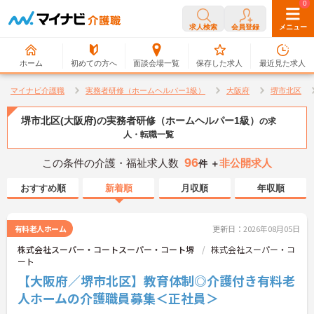
0
0
求人検索
会員登録
メニュー
ホーム
初めての方へ
面談会場一覧
保存した求人
最近見た求人
マイナビ介護職
実務者研修（ホームヘルパー1級）
大阪府
堺市北区
堺市北区(大阪府)の実務者研修（ホームヘルパー1級）
の求
人・転職一覧
96
この条件の介護・福祉求人数
非公開求人
件 ＋
おすすめ順
新着順
月収順
年収順
有料老人ホーム
更新日：2026年08月05日
株式会社スーパー・コートスーパー・コート堺
株式会社スーパー・コ
ート
【大阪府／堺市北区】教育体制◎介護付き有料老
人ホームの介護職員募集＜正社員＞