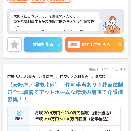
大阪府にございます、介護職の求人です！
充実な福利厚生★多数施設展開の法人で安定感抜群
♪
ご興味がある方は是非一度マイナビまでお問い合わ
せください。さらに詳細などお伝えします！
詳細を見る
無料
紹介してもらう
更新日：2026年06月04日
医療法人以和貴会 北条病院
医療法人以和貴会 北条病院
【大阪府／堺市北区】 住宅手当あり♪教育体制
万全◎綺麗でアットホームな環境の病院で介護職
募集！！
月収
20.9万円～23.0万円
程度（諸手当込）
給料
年収
290万円～330万円
程度（諸手当込）