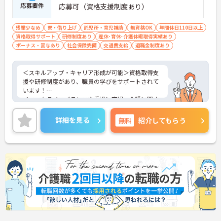
応募要件
応募可（資格支援制度あり）
残業少なめ
寮・借り上げ
託児所・育児補助
無資格OK
年間休日110日以上
資格取得サポート
研修制度あり
産休･育休･介護休暇取得実績あり
ボーナス・賞与あり
社会保険完備
交通費支給
退職金制度あり
＜スキルアップ・キャリア形成が可能＞資格取得支
援や研修制度があり、職員の学びをサポートされて
います！
＜ワークライフバランスを重視＞育児・介護に関す
る制度や社宅制度、各種手当など、長く安心して働
きやすい環境が整っています。
詳細を見る
無料
紹介してもらう
＜寄り添ったケアの実施＞利用者さまに深く寄り添
ったサービスの提供を目指し、職員の専門性を高め
るような人材育成にも注力されています。
ご興味のある方には、面接対策ポイント等、さらに
詳細をお話ししますのでお気軽にご相談ください！