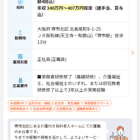
勤4回込）
給料
年収
340万円～407万円
程度（諸手当、賞与
込）
大阪府 堺市北区 北長尾町8-1-25
ＪＲ阪和線(天王寺－和歌山)「堺市駅」徒歩
勤務地
13分
正社員(正職員)
雇用形態
■実務者研修修了（基礎研修）、介護福祉
士、社会福祉士のいずれ、または初任務者
応募要件
研修修了以上で3年以上の実務経験
未経験OK
住宅手当・補助
託児所・育児補助
資格取得サポート
研修制度あり
社会保険完備
交通費支給
退職金制度あり
堺市北区にある介護付き有料老人ホームにて介護職
のお仕事です。
今までの経験や資格を活かして、よりよいサービ