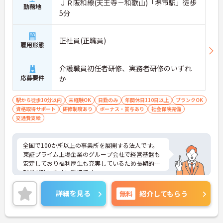
ＪＲ阪和線(天王寺－和歌山)「堺市駅」徒歩
勤務地
5分
正社員(正職員)
雇用形態
介護職員初任者研修、実務者研修のいずれ
応募要件
か
駅から徒歩10分以内
未経験OK
日勤のみ
年間休日110日以上
ブランクOK
資格取得サポート
研修制度あり
ボーナス・賞与あり
社会保険完備
交通費支給
全国で100か所以上の事業所を展開する法人です。
東証プライム上場企業のグループ会社で経営基盤も
安定しており福利厚生も充実しているため長期的な
就業が叶いやすい環境です。
また、キャリアパス制度が整っているので、経験が
浅い方・ブランクがある方も高い目標をもって仕事
詳細を見る
無料
紹介してもらう
に取り組んでいただけます◎
ご興味ある方には、面接対策ポイントなど、さらに
詳細をお話しいたしますのでお気軽にご相談くださ