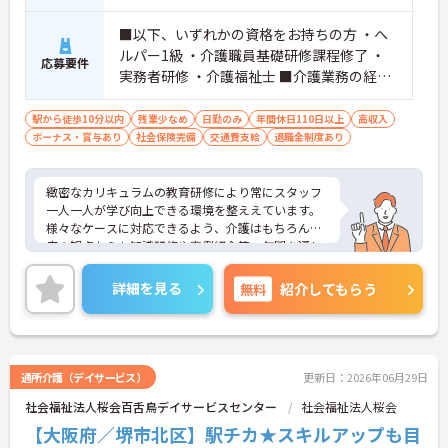
■以下、いずれかの資格をお持ちの方 ・ヘ
ルパー1級 ・介護職員基礎研修課程修了 ・
応募要件
実務者研修 ・介護福祉士 ■介護業務の経験
がある方
駅から徒歩10分以内
残業少なめ
日勤のみ
年間休日110日以上
高収入
ボーナス・賞与あり
社会保険完備
交通費支給
退職金制度あり
緻密なカリキュラムの教育研修により常にスタッフ
一人一人が学び向上できる環境を整ええています。
様々なケースに対応できるよう、介護はもちろん医
療の観点からも知識研修や事例紹介等、年間を通し
て各サービスのスタッフから幹部社員まで教育研修
を行っています。
詳細を見る
無料
紹介してもらう
通所介護（デイサービス）
更新日：2026年06月29日
社会福祉法人桜会百舌鳥デイサービスセンター
社会福祉法人桜会
【大阪府／堺市北区】駅チカ★スキルアップも目