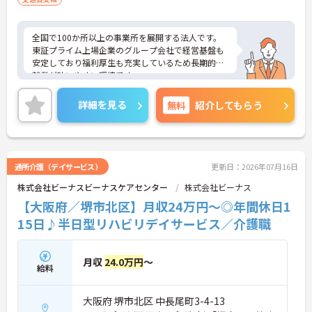
全国で100か所以上の事業所を展開する法人です。
東証プライム上場企業のグループ会社で経営基盤も
安定しており福利厚生も充実しているため長期的な
就業が叶いやすい環境です。
また、キャリアパス制度が整っているので、経験が
浅い方・ブランクがある方も高い目標をもって仕事
詳細を見る
無料
紹介してもらう
に取り組んでいただけます◎
ご興味ある方には、面接対策ポイントなど、さらに
詳細をお話しいたしますのでお気軽にご相談くださ
い！
通所介護（デイサービス）
更新日：2026年07月16日
株式会社ビーナスビーナスケアセンター
株式会社ビーナス
【大阪府／堺市北区】月収24万円～◎年間休日1
15日♪半日型リハビリデイサービス／介護職
月収
24.0万円
～
給料
大阪府 堺市北区 中長尾町3-4-13