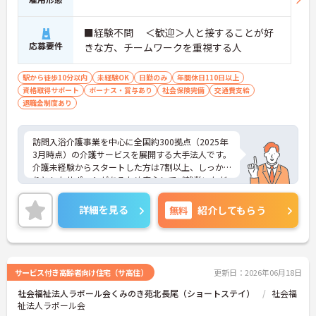
■経験不問 ＜歓迎＞人と接することが好
応募要件
きな方、チームワークを重視する人
駅から徒歩10分以内
未経験OK
日勤のみ
年間休日110日以上
資格取得サポート
ボーナス・賞与あり
社会保険完備
交通費支給
退職金制度あり
訪問入浴介護事業を中心に全国約300拠点（2025年
3月時点）の介護サービスを展開する大手法人です。
介護未経験からスタートした方は7割以上、しっか
りとしたサポートがあるため安心してご就業いただ
けます。お風呂に入れなくて困っている方に、手を
差し伸べてあげられるとてもやりがいのあるお仕事
詳細を見る
無料
紹介してもらう
です。ご興味ある方には、面接対策ポイントなど、
さらに詳細をお話しいたしますのでお気軽にご相談
ください！
サービス付き高齢者向け住宅（サ高住）
更新日：2026年06月18日
社会福祉法人ラポール会くみのき苑北長尾（ショートステイ）
社会福
祉法人ラポール会