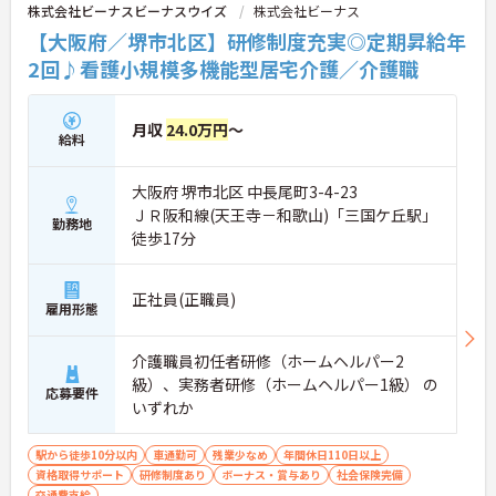
株式会社ビーナスビーナスウイズ
株式会社ビーナス
【大阪府／堺市北区】研修制度充実◎定期昇給年
2回♪看護小規模多機能型居宅介護／介護職
月収
24.0万円
～
給料
大阪府 堺市北区 中長尾町3-4-23
ＪＲ阪和線(天王寺－和歌山)「三国ケ丘駅」
勤務地
徒歩17分
正社員(正職員)
雇用形態
介護職員初任者研修（ホームヘルパー2
級）、実務者研修（ホームヘルパー1級） の
応募要件
いずれか
駅から徒歩10分以内
車通勤可
残業少なめ
年間休日110日以上
資格取得サポート
研修制度あり
ボーナス・賞与あり
社会保険完備
交通費支給