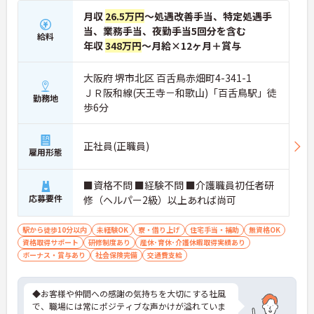
月収
26.5万円
～処遇改善手当、特定処遇手
当、業務手当、夜勤手当5回分を含む
給料
年収
348万円
～月給×12ヶ月＋賞与
大阪府 堺市北区 百舌鳥赤畑町4-341-1
ＪＲ阪和線(天王寺－和歌山)「百舌鳥駅」徒
勤務地
歩6分
正社員(正職員)
雇用形態
■資格不問 ■経験不問 ■介護職員初任者研
応募要件
修（ヘルパー2級）以上あれば尚可
駅から徒歩10分以内
未経験OK
寮・借り上げ
住宅手当・補助
無資格OK
資格取得サポート
研修制度あり
産休･育休･介護休暇取得実績あり
ボーナス・賞与あり
社会保険完備
交通費支給
◆お客様や仲間への感謝の気持ちを大切にする社風
で、職場には常にポジティブな声かけが溢れていま