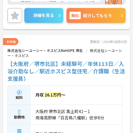
ス・環境創りのために頑張っていきたいという方歓
迎！
やりがいのあるお仕事であることはもちろん、働き
詳細を見る
無料
紹介してもらう
やすい環境や休暇が充実していますので、仕事もプ
ライベートも充実できる職場です♪
ご興味がある方は是非一度マイナビまでお問い合わ
せください。さらに詳細などお伝えします！
その他
更新日：2026年08月03日
株式会社シーユーシー・ホスピスReHOPE 堺北
株式会社シーユーシ
ー・ホスピス
【大阪府／堺市北区】未経験可／年休113日／入
浴介助なし／駅近ホスピス型住宅／介護職（生活
支援員）
月収
26.1万円
～
給料
大阪府 堺市北区 黒土町41ー1
勤務地
南海高野線「百舌鳥八幡駅」徒歩8分