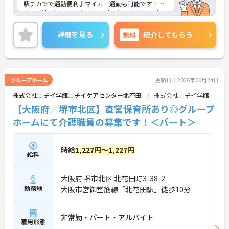
駅チカでで通勤便利♪マイカー通勤も可能です！
また、法人としてスキルアップ・キャリアアップの
制度が整っており、向上心を持って働くことができ
ます！
詳細を見る
無料
紹介してもらう
ご興味ある方には、面接対策ポイントなど、さらに
詳細をお話しいたしますのでお気軽にご相談くださ
い！
グループホーム
更新日：2026年06月24日
株式会社ニチイ学館ニチイケアセンター北花田
株式会社ニチイ学館
【大阪府／堺市北区】直営保育所あり◎グループ
ホームにて介護職員の募集です！＜パート＞
時給
1,227円～1,227円
給料
大阪府 堺市北区 北花田町3-38-2
勤務地
大阪市営御堂筋線「北花田駅」徒歩10分
非常勤・パート・アルバイト
雇用形態