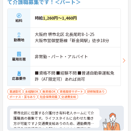
て介護職募集です！＜パート＞
時給
1,260円～1,460円
給料
大阪府 堺市北区 北長尾町8-1-25
勤務地
大阪市営御堂筋線「新金岡駅」徒歩18分
非常勤・パート・アルバイト
雇用形態
■資格不問 ■経験不問 ■普通自動車運転免
応募要件
許（AT限定可）あれば尚可
車通勤可
未経験OK
無資格OK
資格取得サポート
研修制度あり
ボーナス・賞与あり
社会保険完備
交通費支給
堺市北区に位置する介護付き有料老人ホームにて介
護職員の募集です。ライフスタイルに合わせた働き
方が可能です♪交通費支給ありのため、通勤費用の
自己負担交通費代の心配はいりません！育児休業・