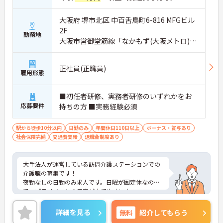
大阪府 堺市北区 中百舌鳥町6-816 MFGビル
2F
勤務地
大阪市営御堂筋線「なかもず(大阪メトロ)
駅」徒歩4分
正社員(正職員)
雇用形態
■初任者研修、実務者研修のいずれかをお
応募要件
持ちの方 ■実務経験必須
駅から徒歩10分以内
日勤のみ
年間休日110日以上
ボーナス・賞与あり
社会保険完備
交通費支給
退職金制度あり
大手法人が運営している訪問介護ステーションでの
介護職の募集です！
夜勤なしの日勤のみ求人です。日曜が固定休なの
で、プライベートの予定が立てやすい♪
資格手当や交通費等、各種手当が充実しているのも
安心☆
詳細を見る
無料
紹介してもらう
ご興味のある方には、面接対策ポイントなど、さら