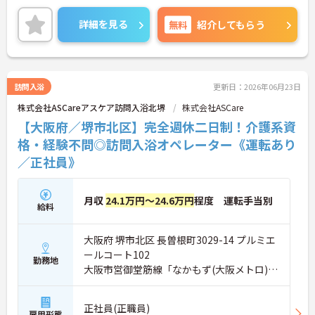
介護休業など制度が整っており、育児や介護をしな
がらでも働きやすい職場です♪ご興味ある方は面接
詳細を見る
無料
紹介してもらう
ポイントをお伝えしますので、お気軽にご連絡くだ
さい。
訪問入浴
更新日：2026年06月23日
株式会社ASCareアスケア訪問入浴北堺
株式会社ASCare
【大阪府／堺市北区】完全週休二日制！介護系資
格・経験不問◎訪問入浴オペレーター《運転あり
／正社員》
月収
24.1万円～24.6万円
程度 運転手当別
給料
大阪府 堺市北区 長曽根町3029-14 プルミエ
ールコート102
勤務地
大阪市営御堂筋線「なかもず(大阪メトロ)
駅」徒歩7分
正社員(正職員)
雇用形態