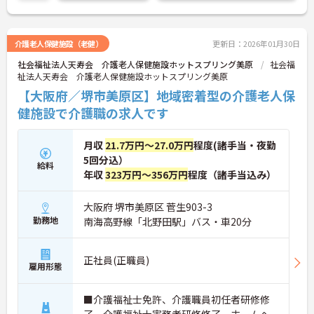
介護老人保健施設（老健）
更新日：2026年01月30日
社会福祉法人天寿会 介護老人保健施設ホットスプリング美原
社会福
祉法人天寿会 介護老人保健施設ホットスプリング美原
【大阪府／堺市美原区】地域密着型の介護老人保
健施設で介護職の求人です
月収
21.7万円～27.0万円
程度(諸手当・夜勤
5回分込）
給料
年収
323万円～356万円
程度（諸手当込み）
大阪府 堺市美原区 菅生903-3
勤務地
南海高野線「北野田駅」バス・車20分
正社員(正職員)
雇用形態
■介護福祉士免許、介護職員初任者研修修
了、介護福祉士実務者研修修了、ホームヘ