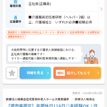
正社員(正職員)
雇用形態
■介護職員初任者研修（ヘルパー2級）以
応募要件
上、介護福祉士 いずれか必須■経験必須
車通勤可
年間休日110日以上
ボーナス・賞与あり
社会保険完備
交通費支給
退職金制度あり
大阪府堺市に位置する介護老人保健施設における、
正社員介護職の募集です！
マイカー通勤可能☆無料駐車場完備☆通勤しやすい
立地での就業です！
ご興味ある方には、面接対策ポイントなど、さらに
詳細をお話しいたしますのでお気軽にご相談くださ
詳細を見る
無料
紹介してもらう
い。
更新日：2026年02月10日
医療法人暁美会住宅型有料老人ホーム大美真福寺
医療法人暁美会
【堺市美原区】年間休日116日◎未経験OK♪住