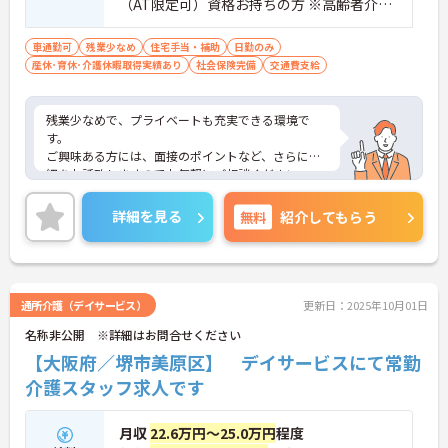
（AT限定可）資格お持ちの方 ※高齢者介護
経験がある方
車通勤可
残業少なめ
住宅手当・補助
日勤のみ
産休･育休･介護休暇取得実績あり
社会保険完備
交通費支給
残業少なめで、プライベートも充実できる環境で
す。
ご興味ある方には、面接のポイントなど、さらに詳
細をお話致しますのでお気軽にご相談ください。
詳細を見る
無料
紹介してもらう
通所介護（デイサービス）
更新日：2025年10月01日
名称非公開 ※詳細はお問合せください
【大阪府／堺市美原区】 デイサービスにて常勤
介護スタッフ求人です
月収
22.6万円～25.0万円
程度