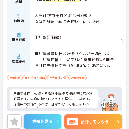
給料
大阪府 堺市美原区 北余部390-2
勤務地
南海高野線「萩原天神駅」徒歩12分
正社員(正職員)
雇用形態
■介護職員初任者研修（ヘルパー2級）以
上、介護福祉士 いずれか ※未経験OK ■普
応募要件
通自動車運転免許（AT限定可）あれば尚可
車通勤可
住宅手当・補助
社会保険完備
交通費支給
堺市美原区に位置する看護小規模多機能型居宅介護
施設です。医療に特化したケアも提供しています。
介護系の資格があれば、経験がない方もチャレンジ
OK！看護と介護の連携もよく、相談もしやすく学べ
る環境です。ご興味のある方には、面接対策ポイン
トなど、さらに詳細をお話しいたしますのでお気軽
詳細を見る
無料
紹介してもらう
にご相談ください！