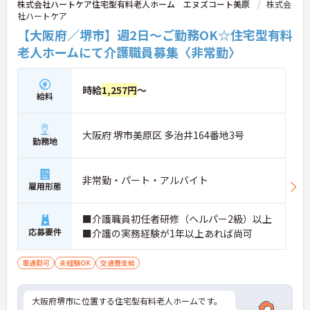
株式会社ハートケア住宅型有料老人ホーム エヌズコート美原
株式会
社ハートケア
【大阪府／堺市】週2日～ご勤務OK☆住宅型有料
老人ホームにて介護職員募集〈非常勤〉
時給
1,257円
～
給料
大阪府 堺市美原区 多治井164番地3号
勤務地
非常勤・パート・アルバイト
雇用形態
■介護職員初任者研修（ヘルパー2級）以上
応募要件
■介護の実務経験が1年以上あれば尚可
車通勤可
未経験OK
交通費支給
大阪府堺市に位置する住宅型有料老人ホームです。