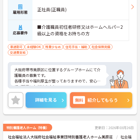
正社員(正職員)
雇用形態
■介護職員初任者研修又はホームヘルパー2
応募要件
級以上の資格をお持ちの方
車通勤可
未経験OK
残業少なめ
住宅手当・補助
社会保険完備
交通費支給
大阪府堺市美原区に位置するグループホームにて介
護職員の募集です。
各種手当や福利厚生が整っておりますので、安心し
てご就業いただけます！
ご興味のある方には、面接対策ポイントなど、さら
に詳細をお話しいたしますので、お気軽にご相談く
詳細を見る
無料
紹介してもらう
ださい。
特別養護老人ホーム（特養）
更新日：2026年03月26日
社会福祉法人大阪府社会福祉事業団特別養護老人ホーム美原荘
社会福