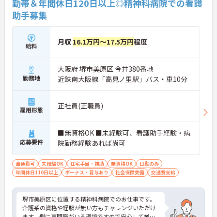
勤帯＆年間休日120日以上◎精神科病院での看護
助手募集
月収
16.1万円～17.5万円
程度
給料
大阪府 堺市美原区 今井380番地
勤務地
近鉄南大阪線「高見ノ里駅」バス・車10分
正社員(正職員)
雇用形態
■無資格OK ■未経験可、看護助手経験・病
応募要件
院勤務経験あれば尚可
車通勤可
未経験OK
住宅手当・補助
無資格OK
日勤のみ
年間休日110日以上
ボーナス・賞与あり
社会保険完備
交通費支給
堺市美原区に位置する精神科病院でのお仕事です。
介護系の資格や経験が無い方もチャレンジいただけ
ます。側に専門職がいる環境ですので安心して業務