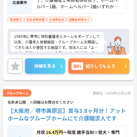
応募要件
ルパー1級、ホームヘルパー2級いずれかの
資格をお持ちの方。※未経験でも相談可。
車通勤可
社会保険完備
交通費支給
退職金制度あり
1989年に堺市に特別養護老人ホームをオープンして
以来、介護老人保健施設・グループホームを開設し
てきた法人が運営する施設です。同法人には「より
地域に貢献したい」という想いから「地域で一番の
福祉法人になる」という夢があります。今後の事業
展開もあり、組織として成長中です。日本でまだ数
詳細を見る
無料
紹介してもらう
少ない音楽療法士による「音楽療法」を取り入れて
いるのも特徴です。ご興味をお持ちの方は是非マイ
ナビまでお問い合わせください！
グループホーム
更新日：2026年01月21日
名称非公開 ※詳細はお問合せください
【大阪府／堺市美原区】賞与3.8ヶ月分！アット
ホームなグループホームにて介護職求人です
月収
16.4万円
～程度 諸手当別※短大・専門