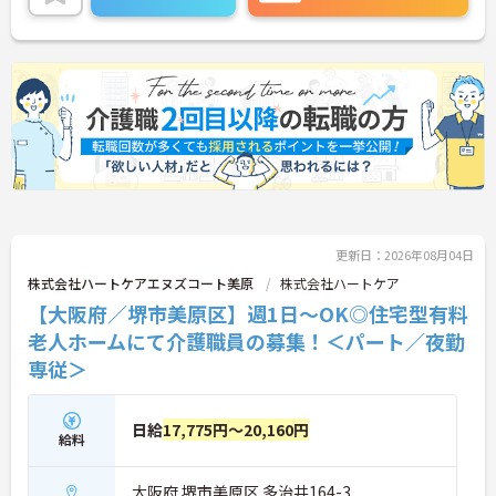
ご興味のある方には、面接対策ポイントなど、さら
に詳細をお話しいたしますのでお気軽にご相談くだ
さい！
更新日：2026年08月04日
株式会社ハートケアエヌズコート美原
株式会社ハートケア
【大阪府／堺市美原区】週1日～OK◎住宅型有料
老人ホームにて介護職員の募集！＜パート／夜勤
専従＞
日給
17,775円～20,160円
給料
大阪府 堺市美原区 多治井164-3