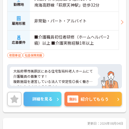
勤務地
南海高野線「萩原天神駅」徒歩32分
非常勤・パート・アルバイト
雇用形態
■介護職員初任者研修（ホームヘルパー2
応募要件
級）以上 ■介護実務経験1年以上
夜勤専従
社会保険完備
大阪府堺市美原区にある住宅型有料老人ホームにて
介護職員の募集です！
複数施設を運営している法人で安定性◎長く働きた
い方におすすめの求人です！
週1日～勤務OKなので、ご自身のライフスタイルに
合わせて働くことができます◎
詳細を見る
無料
紹介してもらう
ご興味のある方には、面接対策ポイントなど、さら
に詳細をお話しいたしますのでお気軽にご相談くだ
さい！
更新日：2026年08月04日