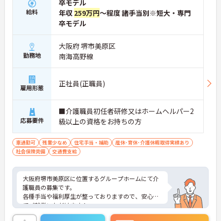
卒モデル
給料
年収
259万円
～程度 諸手当別※短大・専門
卒モデル
大阪府 堺市美原区
勤務地
南海高野線
正社員(正職員)
雇用形態
■介護職員初任者研修又はホームヘルパー2
応募要件
級以上の資格をお持ちの方
車通勤可
残業少なめ
住宅手当・補助
産休･育休･介護休暇取得実績あり
社会保険完備
交通費支給
大阪府堺市美原区に位置するグループホームにて介
護職員の募集です。
各種手当や福利厚生が整っておりますので、安心し
てご就業いただけます！
ご興味のある方には、面接対策ポイントなど、さら