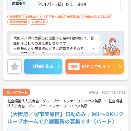
応募要件
（ヘルパー2級）以上：必須
車通勤可
未経験OK
住宅手当・補助
無資格OK
年間休日110日以上
社会保険完備
交通費支給
大阪府／堺市美原区に位置する精神科病院にて、看
護助手としてのお仕事となります。
未経験の方や無資格の方でも応募できるので、これ
から看護助手とて働いてみたいとい方にお勧めの求
人となっております！育児休暇や子ども看護等休暇
など充実しているので、お子様がいらっしゃる方で
詳細を見る
無料
紹介してもらう
も安心してお仕事できます！
ご興味ある方は面接ポイントをお伝えしますので、
お気軽にお問い合わせください♪
グループホーム
更新日：2025年11月27日
社会福祉法人天寿会 グループホームファミリーハウス美原
社会福祉
法人天寿会 グループホームファミリーハウス美原
【大阪府／堺市美原区】日勤のみ♪週1～OK◎グ
ループホームで介護職員の募集です〈パート〉