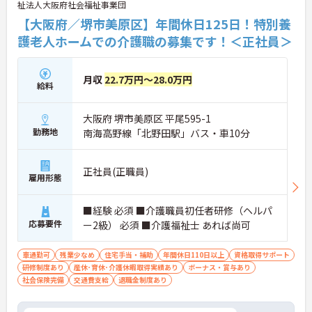
祉法人大阪府社会福祉事業団
【大阪府／堺市美原区】年間休日125日！特別養
護老人ホームでの介護職の募集です！＜正社員＞
月収
22.7万円～28.0万円
給料
大阪府 堺市美原区 平尾595-1
勤務地
南海高野線「北野田駅」バス・車10分
正社員(正職員)
雇用形態
■経験 必須 ■介護職員初任者研修（ヘルパ
応募要件
ー2級） 必須 ■介護福祉士 あれば尚可
車通勤可
残業少なめ
住宅手当・補助
年間休日110日以上
資格取得サポート
研修制度あり
産休･育休･介護休暇取得実績あり
ボーナス・賞与あり
社会保険完備
交通費支給
退職金制度あり