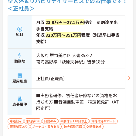
型入浴＆リハビリデイサービスでのお仕事です！
＜正社員＞
月収
23.9万円～27.1万円
程度 ※別途早出
手当支給
給料
年収
320万円～351万円
程度（別途早出手当
支給）
大阪府 堺市美原区 大饗353-2
勤務地
南海高野線「萩原天神駅」徒歩18分
正社員(正職員)
雇用形態
■実務者研修、初任者研修などの資格をお
持ちの方 ■普通自動車第一種運転免許（AT
応募要件
限定可）
車通勤可
未経験OK
日勤のみ
年間休日110日以上
資格取得サポート
研修制度あり
ボーナス・賞与あり
社会保険完備
交通費支給