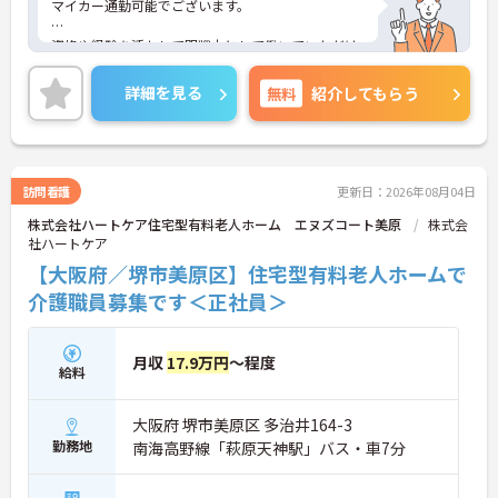
マイカー通勤可能でございます。
資格や経験を活かして即戦力として働いていただけ
ます。
詳細を見る
無料
紹介してもらう
週2日からのご勤務が可能ですので、ご自身の生活
スタイルに合わせて無理のない範囲で働いていただ
けます。
ご興味のある方には、面接対策ポイントなど、さら
訪問看護
更新日：2026年08月04日
に詳細をお話しいたしますのでお気軽にご相談くだ
株式会社ハートケア住宅型有料老人ホーム エヌズコート美原
株式会
さい！
社ハートケア
【大阪府／堺市美原区】住宅型有料老人ホームで
介護職員募集です＜正社員＞
月収
17.9万円
～程度
給料
大阪府 堺市美原区 多治井164-3
勤務地
南海高野線「萩原天神駅」バス・車7分