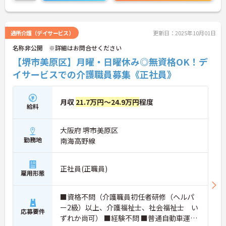
こちらの求人にご興味がございましたら面接のポイ
ントもお伝えしますので是非ご応募お待ちしており
ます。
通所介護（デイサービス）
更新日：2025年10月01日
名称非公開 ※詳細はお問合せください
【堺市美原区】月曜・日曜休み◎無資格OK！デ
イサービスでの介護職員募集《正社員》
月収
21.7万円～24.9万円
程度
給料
大阪府 堺市美原区
勤務地
南海高野線
正社員(正職員)
雇用形態
■資格不問（介護職員初任者研修（ヘルパ
ー2級）以上、介護福祉士、社会福祉士 い
応募要件
ずれか尚可） ■経験不問 ■普通自動車運転