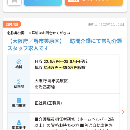
ご興味のある方には、面接対策ポイントなど、さら
に詳細をお話しいたしますので、お気軽にご相談く
ださい。
訪問介護
更新日：2025年10月01日
名称非公開 ※詳細はお問合せください
【大阪府／堺市美原区】 訪問介護にて常勤介護
スタッフ求人です
月収
22.6万円～25.0万円
程度
給料
年収
316万円～350万円
程度
大阪府 堺市美原区
勤務地
南海高野線
正社員(正職員)
雇用形態
■介護職員初任者研修（ホームヘルパー2級
以上）の資格お持ちの方 ■普通自動車免許
応募要件