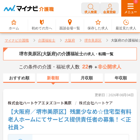
0
0
求人検索
会員登録
メニュー
ホーム
初めての方へ
面談会場一覧
保存した求人
最近見た求人
マイナビ介護職
介護福祉士
大阪府
堺市美原区
大阪府の介護福祉
堺市美原区(大阪府)の介護福祉士
の求人・転職一覧
22
この条件の介護・福祉求人数
非公開求人
件 ＋
おすすめ順
新着順
月収順
年収順
更新日：2026年08月04日
株式会社ハートケアエヌズコート美原
株式会社ハートケア
【大阪府／堺市美原区】残業少なめ☆住宅型有料
老人ホームにてサービス提供責任者の募集！＜正
社員＞