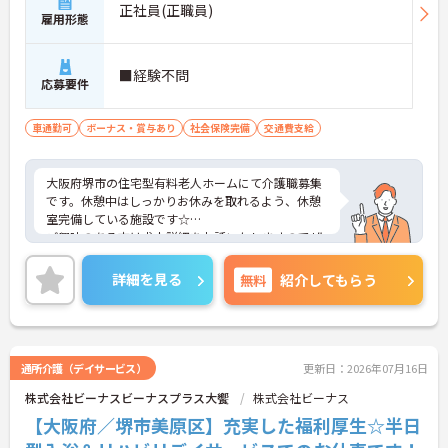
正社員(正職員)
雇用形態
■経験不問
応募要件
車通勤可
ボーナス・賞与あり
社会保険完備
交通費支給
大阪府堺市の住宅型有料老人ホームにて介護職募集
です。休憩中はしっかりお休みを取れるよう、休憩
室完備している施設です☆
ご興味のある方は求人詳細をお話いたしますのでぜ
ひお問い合わせください
詳細を見る
無料
紹介してもらう
通所介護（デイサービス）
更新日：2026年07月16日
株式会社ビーナスビーナスプラス大饗
株式会社ビーナス
【大阪府／堺市美原区】充実した福利厚生☆半日