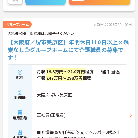
グループホーム
更新日：2025年10月01日
名称非公開 ※詳細はお問合せください
【大阪府／堺市美原区】年間休日110日以上×残
業なし◎グループホームにて介護職員の募集で
す！
月収
19.3万円～22.0万円
程度 ※諸手当込
給料
年収
247万円～298万円
程度
大阪府 堺市美原区
勤務地
正社員(正職員)
雇用形態
■介護職員初任者研修又はヘルパー2級以上
応募要件