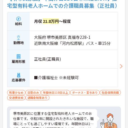
宅型有料老人ホームでの介護職員募集（正社員）
月収
21.8万円
～程度
給料
大阪府 堺市美原区 真福寺228-1
勤務地
近鉄南大阪線「河内松原駅」バス・車15分
正社員(正職員)
雇用形態
■介護福祉士 ※未経験可
応募要件
残業少なめ
日勤のみ
年間休日110日以上
ボーナス・賞与あり
社会保険完備
交通費支給
退職金制度あり
堺市美原区に位置する住宅型有料老人ホームでのお
仕事です。令和3年に開設されたきれいな施設で、職
場にとっても過ごしやすい環境です。年間休日は11