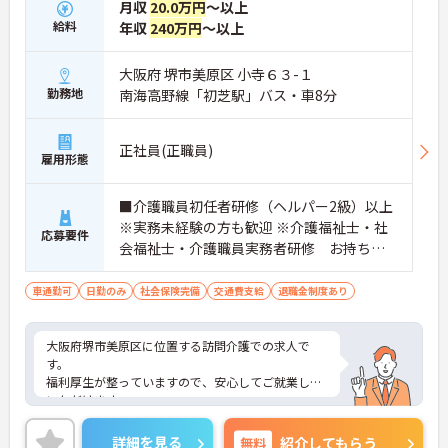
月収
20.0万円
～以上
給料
年収
240万円
～以上
大阪府 堺市美原区 小寺６３-１
勤務地
南海高野線「初芝駅」バス・車8分
正社員(正職員)
雇用形態
■介護職員初任者研修（ヘルパー2級）以上
※実務未経験の方も歓迎 ※介護福祉士・社
応募要件
会福祉士・介護職員実務者研修 お持ちの
方大歓迎
車通勤可
日勤のみ
社会保険完備
交通費支給
退職金制度あり
大阪府堺市美原区に位置する訪問介護での求人で
す。
福利厚生が整っていますので、安心してご就業して
いただけます。
日勤帯のみですので、プライベートとの予定が立て
やすいです。
詳細を見る
無料
紹介してもらう