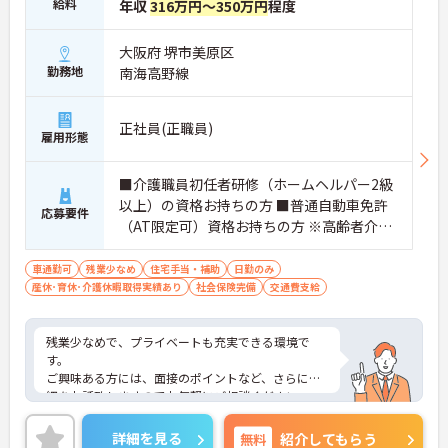
給料
年収
316万円～350万円
程度
大阪府 堺市美原区
勤務地
南海高野線
正社員(正職員)
雇用形態
■介護職員初任者研修（ホームヘルパー2級
以上）の資格お持ちの方 ■普通自動車免許
応募要件
（AT限定可）資格お持ちの方 ※高齢者介護
経験がある方
車通勤可
残業少なめ
住宅手当・補助
日勤のみ
産休･育休･介護休暇取得実績あり
社会保険完備
交通費支給
残業少なめで、プライベートも充実できる環境で
す。
ご興味ある方には、面接のポイントなど、さらに詳
細をお話致しますのでお気軽にご相談ください。
詳細を見る
無料
紹介してもらう