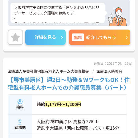
大阪府堺市美原区に位置する半日型入浴＆リハビリ
デイサービスにて介護職の募集です！
早出手当や資格手当なども充実しており、職員が長
期的に働きやすい環境づくりを大切にしています。
詳細を見る
無料
紹介してもらう
ご興味ある方には、面接対策ポイントなど、さらに
詳細をお話しいたしますのでお気軽にご相談くださ
い！
更新日：2026年07月16日
医療法人暁美会住宅型有料老人ホーム大美真福寺
医療法人暁美会
【堺市美原区】週2日～勤務＆WワークもOK！住
宅型有料老人ホームでの介護職員募集（パート）
時給
1,177円～1,200円
給料
大阪府 堺市美原区 真福寺228-1
勤務地
近鉄南大阪線「河内松原駅」バス・車15分