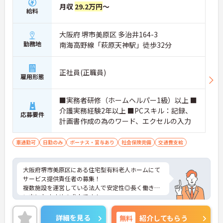
月収
29.2万円
～
給料
大阪府 堺市美原区 多治井164-3
勤務地
南海高野線「萩原天神駅」徒歩32分
正社員(正職員)
雇用形態
■実務者研修（ホームヘルパー1級）以上 ■
介護実務経験2年以上 ■PCスキル：記録、
応募要件
計画書作成の為のワード、エクセルの入力
車通勤可
日勤のみ
ボーナス・賞与あり
社会保険完備
交通費支給
大阪府堺市美原区にある住宅型有料老人ホームにて
サービス提供責任者の募集！
複数施設を運営している法人で安定性◎長く働きた
い方におすすめの求人です！
残業は少なめで、プライベートや家庭との両立もし
やすい環境です♪
詳細を見る
無料
紹介してもらう