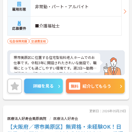
非常勤・パート・アルバイト
雇用形態
■介護福祉士
応募要件
社会保険完備
交通費支給
堺市美原区に位置する住宅型有料老人ホームでのお
仕事です。令和3年に開設されたきれいな施設で、職
場にとっても過ごしやすい環境です。週2日～勤務が
相談でき、プライベートとの両立もしやすいです。
ご興味のある方には、面接対策ポイントなど、さら
に詳細をお話しいたしますのでお気軽にご相談くだ
詳細を見る
無料
紹介してもらう
さい！
更新日：2026年05月29日
医療法人好寿会美原病院
医療法人好寿会
【大阪府／堺市美原区】無資格・未経験OK！日