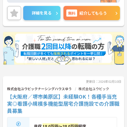
6日、残業は月平均10時間程度ですので、メリハリ
のある勤務が可能です。ご興味のある方には、面接
対策ポイントなど、さらに詳細をお話しいたします
詳細を見る
無料
紹介してもらう
のでお気軽にご相談ください！
更新日：2026年02月10日
株式会社ユウビックナーシングハウスゆう
株式会社ユウビック
【大阪府／堺市美原区】未経験OK！各種手当充
実◎看護小規模多機能型居宅介護施設での介護職
員募集
月収
18.0万円～28.0万円
程度