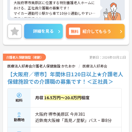
大阪府堺市美原区に位置する特別養護老人ホームに
おける、正社員介護職の募集です！
マイカー通勤可☆駅から車で10分☆通勤しやすい環
境での就業です！
ご興味ある方には、面接対策ポイントなど、さらに
詳細をお話しいたしますのでお気軽にご相談くださ
詳細を見る
無料
紹介してもらう
い。
介護老人保健施設（老健）
更新日：2026年03月11日
医療法人好寿会介護老人保健施設 かたおか
医療法人好寿会
【大阪府／堺市】年間休日120日以上★介護老人
保健施設での介護職の募集です！＜正社員＞
月収
16.5万円～20.0万円
程度
給料
大阪府 堺市美原区 今井381
勤務地
近鉄南大阪線「高見ノ里駅」バス・車8分