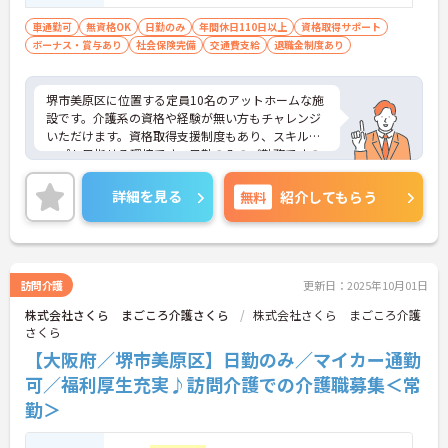
免許 必須(AT限定可)
車通勤可
無資格OK
日勤のみ
年間休日110日以上
資格取得サポート
ボーナス・賞与あり
社会保険完備
交通費支給
退職金制度あり
堺市美原区に位置する定員10名のアットホームな施
設です。介護系の資格や経験が無い方もチャレンジ
いただけます。資格取得支援制度もあり、スキルア
ップも目指せる環境です。日勤のみのご勤務ですの
で、生活リズムを整えやすく無理なくご勤務でき、
日・月曜日がお休みとなるため、プライベートとの
詳細を見る
無料
紹介してもらう
両立もしやすいです。ご興味のある方には、面接対
策ポイントなど、さらに詳細をお話しいたしますの
でお気軽にご相談ください！
訪問介護
更新日：2025年10月01日
株式会社さくら まごころ介護さくら
株式会社さくら まごころ介護
さくら
【大阪府／堺市美原区】日勤のみ／マイカー通勤
可／福利厚生充実♪訪問介護での介護職募集＜常
勤＞