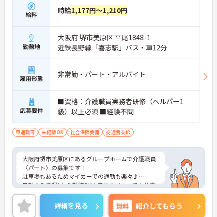
時給
1,177円～1,210円
給料
大阪府 堺市美原区 平尾1848-1
勤務地
近鉄長野線「喜志駅」バス・車12分
非常勤・パート・アルバイト
雇用形態
■資格：介護職員実務者研修（ヘルパー1
応募要件
級）以上必須 ■経験不問
車通勤可
未経験OK
社会保険完備
交通費支給
大阪府堺市美原区にあるグループホームで介護職員
〈パート〉の募集です！
駐車場もあるためマイカーでの通勤も楽々♪
日勤のみで週1から勤務OK！自分のペースでお仕事
ができます◎
しっかりとしたフォロー体制で、経験に関わらず安
詳細を見る
無料
紹介してもらう
心してスタートできます。