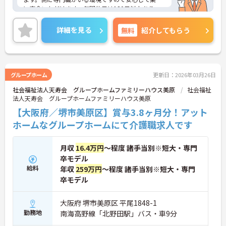
に専念いただけます。年間休日は120日以上あり、
ワークライフバランスを重視した働き方も叶いま
す。ご興味のある方には、面接対策ポイントなど、
詳細を見る
無料
紹介してもらう
さらに詳細をお話しいたしますのでお気軽にご相談
ください！
グループホーム
更新日：2026年03月26日
社会福祉法人天寿会 グループホームファミリーハウス美原
社会福祉
法人天寿会 グループホームファミリーハウス美原
【大阪府／堺市美原区】賞与3.8ヶ月分！アット
ホームなグループホームにて介護職求人です
月収
16.4万円
～程度 諸手当別※短大・専門
卒モデル
給料
年収
259万円
～程度 諸手当別※短大・専門
卒モデル
大阪府 堺市美原区 平尾1848-1
勤務地
南海高野線「北野田駅」バス・車9分