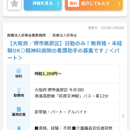
に詳細をお話しいたしますので、お気軽にご相談く
詳細を見る
無料
紹介してもらう
ださい。
更新日：2025年12月08日
医療法人好寿会美原病院
医療法人好寿会
【大阪府／堺市美原区】日勤のみ！無資格・未経
験OK◎精神科病院の看護助手の募集です♪＜パ
ート＞
時給
1,250円
～
給料
大阪府 堺市美原区 今井380
勤務地
南海高野線「萩原天神駅」バス・車12分
非常勤・パート・アルバイト
雇用形態
■資格、経験：不問 ■介護職員初任者研修