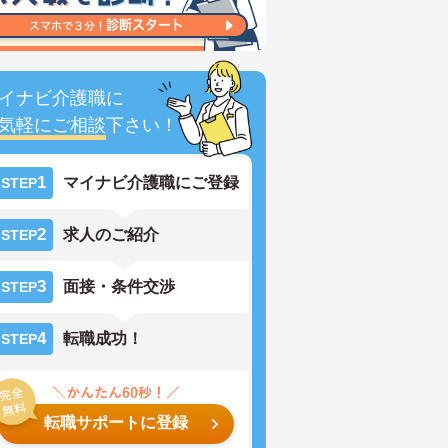
イナビ介護職に
気軽にご相談
下さい！
1
マイナビ介護職にご登録
STEP
2
求人のご紹介
STEP
3
面接・条件交渉
STEP
4
転職成功！
STEP
転職サポートに登録