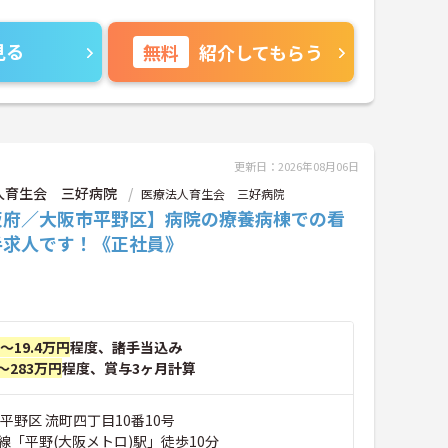
見る
無料
紹介してもらう
更新日：2026年08月06日
人育生会 三好病院
医療法人育生会 三好病院
阪府／大阪市平野区】病院の療養病棟での看
手求人です！《正社員》
円～19.4万円
程度、諸手当込み
～283万円
程度、賞与3ヶ月計算
平野区 流町四丁目10番10号
線「平野(大阪メトロ)駅」徒歩10分