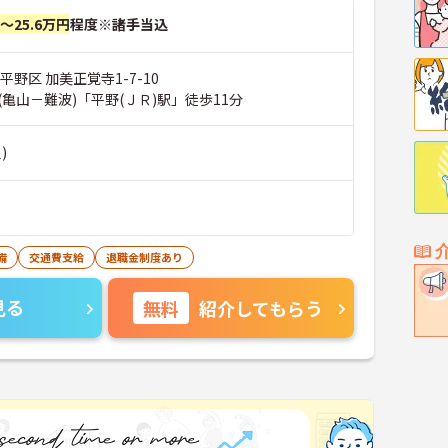
円～25.6万円
程度※諸手当込
平野区 加美正覚寺1-7-10
亀山－難波)「平野(ＪＲ)駅」徒歩11分
)
備
交通費支給
退職金制度あり
見る
無料
紹介してもらう