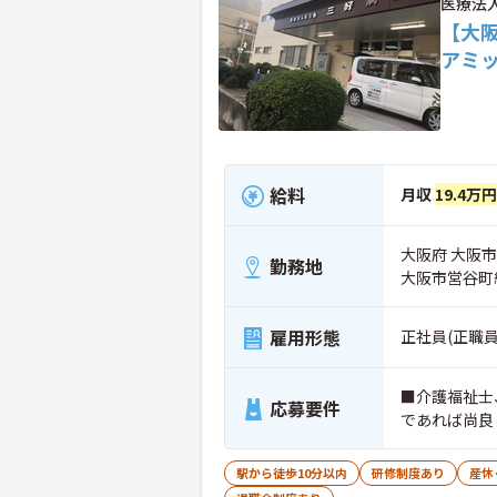
医療法
【大
アミ
給料
月収
19.4万
大阪府 大阪市
勤務地
大阪市営谷町
雇用形態
正社員(正職員
■介護福祉士
応募要件
であれば尚良
駅から徒歩10分以内
研修制度あり
産休