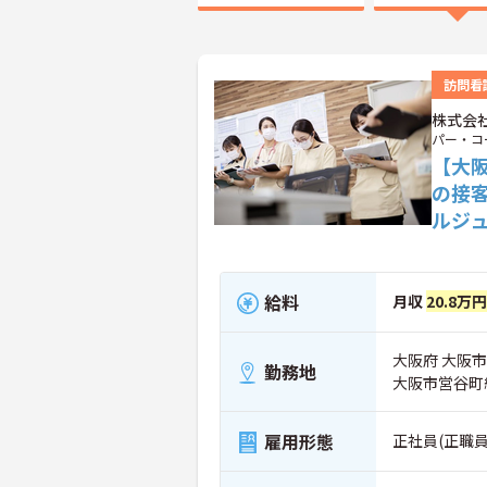
訪問看
株式会
パー・コ
【大
の接
ルジ
給料
月収
20.8万円
大阪府 大阪市
勤務地
大阪市営谷町
雇用形態
正社員(正職員