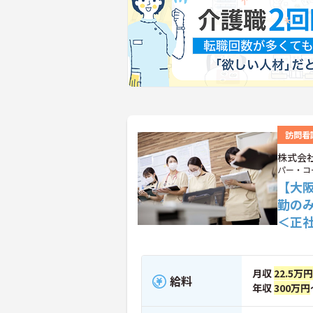
訪問看
株式会
パー・コ
【大
勤の
＜正
月収
22.5万円
給料
年収
300万円