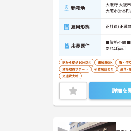
大阪府 大阪市
勤務地
大阪市営谷町
雇用形態
正社員(正職員
■資格不問 
応募要件
あれば尚可
駅から徒歩10分以内
未経験OK
寮・借
資格取得サポート
研修制度あり
産休･
交通費支給
詳細を