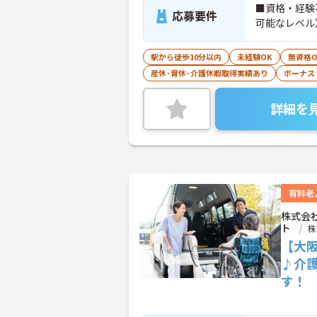
■資格・経験不
応募要件
可能なレベル
駅から徒歩10分以内
未経験OK
無資格O
産休･育休･介護休暇取得実績あり
ボーナス
詳細を
有料老
株式会
ト
株
【大阪
♪介
す！