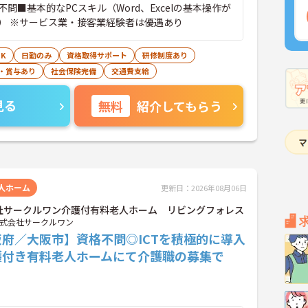
問■基本的なPCスキル（Word、Excelの基本操作が
） ※サービス業・接客業経験者は優遇あり
K
日勤のみ
資格取得サポート
研修制度あり
・賞与あり
社会保険完備
交通費支給
見る
無料
紹介してもらう
人ホーム
更新日：2026年08月06日
社サークルワン介護付有料老人ホーム リビングフォレス
式会社サークルワン
府／大阪市】資格不問◎ICTを積極的に導入
護付き有料老人ホームにて介護職の募集で