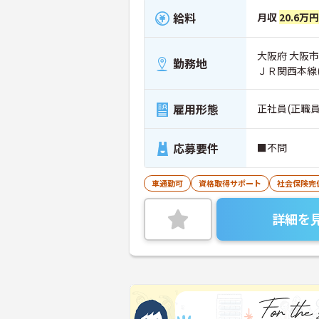
給料
月収
20.6万
大阪府 大阪市
勤務地
ＪＲ関西本線(
雇用形態
正社員(正職員
応募要件
■不問
車通勤可
資格取得サポート
社会保険完
詳細を