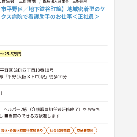
人育生会 三好病院
医療法人育生会 三好病院
阪市平野区／地下鉄谷町線】地域密着型のケ
ックス病院で看護助手のお仕事＜正社員＞
円～25.5万円
平野区 流町四丁目10番10号
線「平野(大阪メトロ)駅」徒歩10分
)
、ヘルパー2級（介護職員初任者研修終了）をお持ち
し ■当直のできる方歓迎します
･育休･介護休暇取得実績あり
社会保険完備
交通費支給