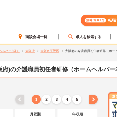
転職
無料!簡単1分
面談会場一覧
求人を検索する
ヘルパー2級）
大阪府
大阪市平野区
大阪府の介護職員初任者研修（ホー
阪府)の介護職員初任者研修（ホームヘルパー
1
2
3
4
5
月収順
年収順