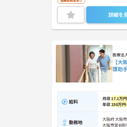
退職金制度あり
詳細を
医療法
【大
護助
月収
17.1万
給料
年収
250万円
大阪府 大阪市
勤務地
大阪市営谷町