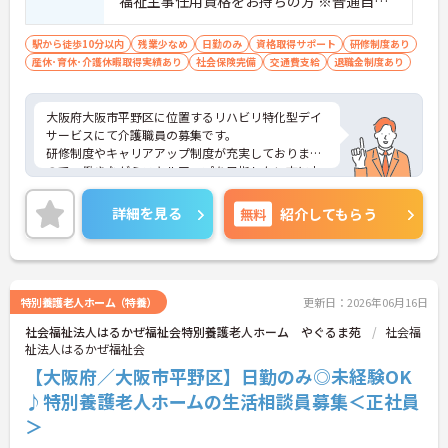
福祉主事任用資格をお持ちの方 ※普通自動
車運転免許必須（AT可） ※未経験の方も相
談可能
駅から徒歩10分以内
残業少なめ
日勤のみ
資格取得サポート
研修制度あり
産休･育休･介護休暇取得実績あり
社会保険完備
交通費支給
退職金制度あり
大阪府大阪市平野区に位置するリハビリ特化型デイ
サービスにて介護職員の募集です。
研修制度やキャリアアップ制度が充実しております
ので、働きながらスキルアップを目指したい方にお
すすめです！
また、未経験でこれから介護にチャレンジしたい方
詳細を見る
無料
紹介してもらう
も大歓迎です！
ご興味のある方には、面接対策ポイントなど、さら
に詳細をお話しいたしますので、お気軽にご相談く
ださい。
特別養護老人ホーム（特養）
更新日：2026年06月16日
社会福祉法人はるかぜ福祉会特別養護老人ホーム やぐるま苑
社会福
祉法人はるかぜ福祉会
【大阪府／大阪市平野区】日勤のみ◎未経験OK
♪特別養護老人ホームの生活相談員募集＜正社員
＞