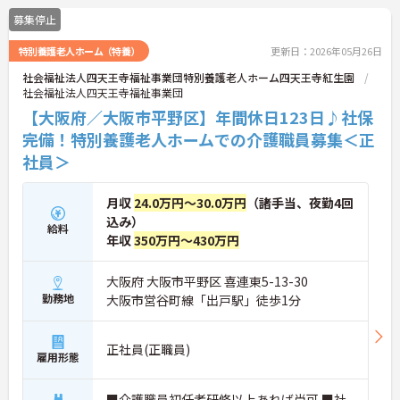
募集停止
特別養護老人ホーム（特養）
更新日：2026年05月26日
社会福祉法人四天王寺福祉事業団特別養護老人ホーム四天王寺紅生園
社会福祉法人四天王寺福祉事業団
【大阪府／大阪市平野区】年間休日123日♪社保
完備！特別養護老人ホームでの介護職員募集＜正
社員＞
月収
24.0万円～30.0万円
（諸手当、夜勤4回
込み）
給料
年収
350万円～430万円
大阪府 大阪市平野区 喜連東5-13-30
勤務地
大阪市営谷町線「出戸駅」徒歩1分
正社員(正職員)
雇用形態
■介護職員初任者研修以上あれば尚可 ■社