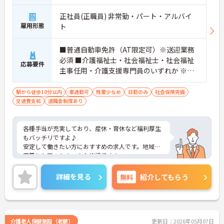
正社員(正職員) 非常勤・パート・アルバイ
雇用形態
ト
■普通自動車免許（AT限定可）※送迎業務
必須 ■介護福祉士・社会福祉士・社会福祉
応募要件
主事任用・介護支援専門員のいずれか ※非
常勤の方は週1日以上勤務できる方
駅から徒歩10分以内
車通勤可
残業少なめ
日勤のみ
社会保険完備
交通費支給
退職金制度あり
各種手当が充実しており、産休・育休など福利厚生
もバッチリですよ♪
安定して働きたい方におすすめの求人です。地域に
密着したアットホームな施設です！
アットホームで居心地の良い職場なのですぐに馴染
めますよ♪
詳細を見る
無料
紹介してもらう
ご興味をお持ちの方はまずマイナビまでお問い合わ
せください！
介護老人保健施設（老健）
更新日：2026年05月07日