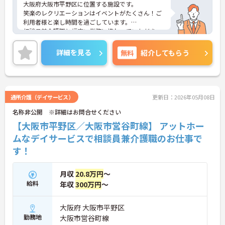
大阪府大阪市平野区に位置する施設です。
笑楽のレクリエーションはイベントがたくさん！ご
利用者様と楽し時間を過ごしています。
相談員兼介護職と幅広い業務に携わっていただき、
経験を積んでいただけます。
ご興味のある方には、面接対策ポイントなど、さら
詳細を見る
無料
紹介してもらう
に詳細をお話しいたしますのでお気軽にご相談くだ
さい！
通所介護（デイサービス）
更新日：2026年05月08日
名称非公開 ※詳細はお問合せください
【大阪市平野区／大阪市営谷町線】 アットホー
ムなデイサービスで相談員兼介護職のお仕事で
す！
月収
20.8万円
～
給料
年収
300万円
～
大阪府 大阪市平野区
勤務地
大阪市営谷町線