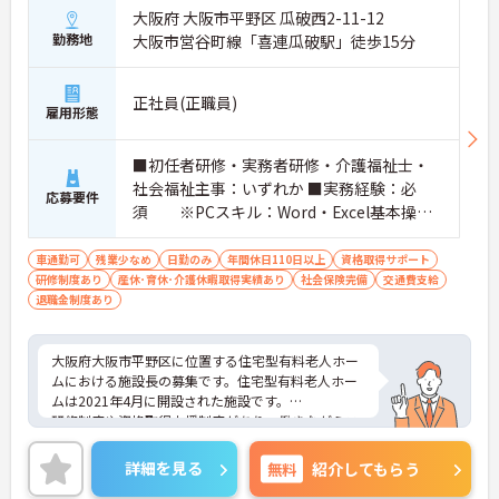
大阪府 大阪市平野区 瓜破西2-11-12
勤務地
大阪市営谷町線「喜連瓜破駅」徒歩15分
正社員(正職員)
雇用形態
■初任者研修・実務者研修・介護福祉士・
社会福祉主事：いずれか ■実務経験：必
応募要件
須 ※PCスキル：Word・Excel基本操作
必須 ■普通自動車運転免許（AT限定可）：
必須
車通勤可
残業少なめ
日勤のみ
年間休日110日以上
資格取得サポート
研修制度あり
産休･育休･介護休暇取得実績あり
社会保険完備
交通費支給
退職金制度あり
大阪府大阪市平野区に位置する住宅型有料老人ホー
ムにおける施設長の募集です。住宅型有料老人ホー
ムは2021年4月に開設された施設です。
研修制度や資格取得支援制度があり、働きながらス
キルアップが目指せる環境です。
ご興味のある方には、面接対策ポイントなど、さら
詳細を見る
無料
紹介してもらう
に詳細をご案内しますのでお気軽にご相談くださ