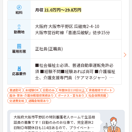
月収
21.0万円～29.8万円
給料
大阪府 大阪市平野区 瓜破南2-4-10
勤務地
大阪市営谷町線「喜連瓜破駅」徒歩15分
正社員(正職員)
雇用形態
■社会福祉士必須、普通自動車運転免許必
須 ■経験不問■経験あれば尚可 ■介護福祉
応募要件
士、介護支援専門員（ケアマネジャー）、
社会福祉主事任用資格いずれかあれば尚可
車通勤可
未経験OK
日勤のみ
年間休日110日以上
資格取得サポート
産休･育休･介護休暇取得実績あり
ボーナス・賞与あり
社会保険完備
交通費支給
退職金制度あり
大阪府大阪市平野区の特別養護老人ホームで生活相
談員の募集です！日勤のみのお仕事で、完全週休2
日制◎年間休日も114日あるので、プライベートも