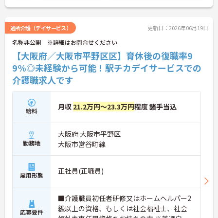
ご興味のある方には、面接対策ポイントなど、さら
に詳細をお話しいたしますのでお気軽にご相談くだ
さい！
通所介護（デイサービス）
更新日：2026年06月19日
名称非公開 ※詳細はお問合せください
【大阪府／大阪市平野区区】育休後の復職率9
9%◎未経験から可能！駅チカデイサービスでの
介護職求人です
月収
21.2万円～23.3万円
程度 諸手当込
給料
大阪府 大阪市平野区
勤務地
大阪市営谷町線
正社員(正職員)
雇用形態
■介護職員初任者研修又はホームヘルパー2
級以上の資格、もしくは社会福祉士、社会
応募要件