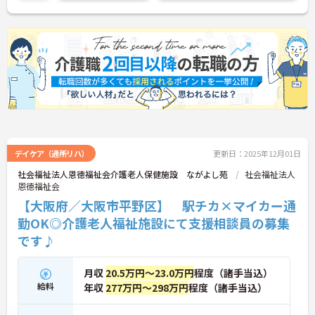
い！
デイケア（通所リハ）
更新日：2025年12月01日
社会福祉法人恩徳福祉会介護老人保健施設 ながよし苑
社会福祉法人
恩徳福祉会
【大阪府／大阪市平野区】 駅チカ×マイカー通
勤OK◎介護老人福祉施設にて支援相談員の募集
です♪
月収
20.5万円～23.0万円
程度（諸手当込）
給料
年収
277万円～298万円
程度（諸手当込）