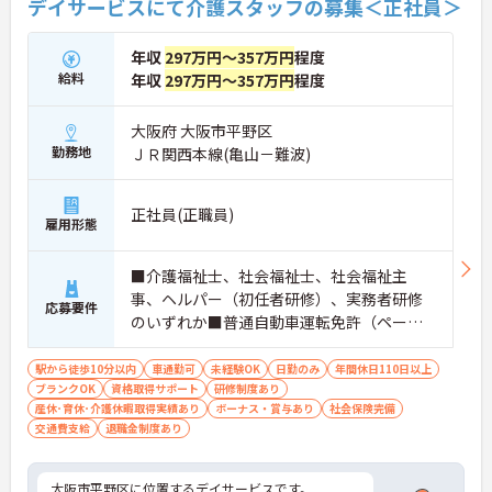
デイサービスにて介護スタッフの募集＜正社員＞
年収
297万円～357万円
程度
給料
年収
297万円～357万円
程度
大阪府 大阪市平野区
勤務地
ＪＲ関西本線(亀山－難波)
正社員(正職員)
雇用形態
■介護福祉士、社会福祉士、社会福祉主
事、ヘルパー（初任者研修）、実務者研修
応募要件
のいずれか■普通自動車運転免許（ペーパ
ー不可）■現場未経験・ブランク可■土日
祝の勤務が可能な方優遇■店舗でのマネジ
駅から徒歩10分以内
車通勤可
未経験OK
日勤のみ
年間休日110日以上
ブランクOK
資格取得サポート
メント経験のある方歓迎
研修制度あり
産休･育休･介護休暇取得実績あり
ボーナス・賞与あり
社会保険完備
交通費支給
退職金制度あり
大阪市平野区に位置するデイサービスです。