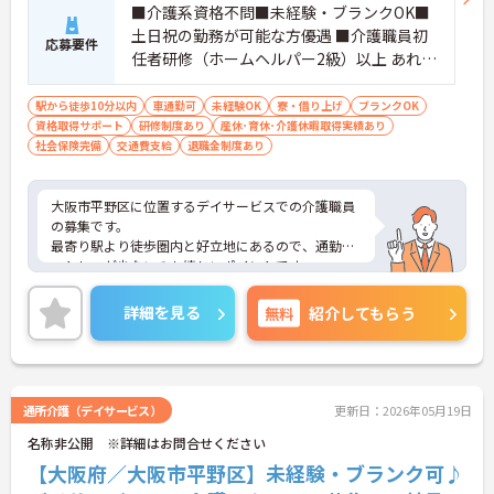
■介護系資格不問■未経験・ブランクOK■
土日祝の勤務が可能な方優遇 ■介護職員初
応募要件
任者研修（ホームヘルパー2級）以上 あれば
尚可 ■社会福祉士、社会福祉主事 あれば尚
可 ■普通自動車運転免許（AT限定可）必須
駅から徒歩10分以内
車通勤可
未経験OK
寮・借り上げ
ブランクOK
資格取得サポート
（ペーパー不可）
研修制度あり
産休･育休･介護休暇取得実績あり
社会保険完備
交通費支給
退職金制度あり
大阪市平野区に位置するデイサービスでの介護職員
の募集です。
最寄り駅より徒歩圏内と好立地にあるので、通勤の
ストレスが少ないのも嬉しいポイントです。
実務経験はなくてもOK！現場で働きながら経験を積
んでいくことができます。
詳細を見る
無料
紹介してもらう
ご興味をお持ちの方はお気軽にお問い合わせくださ
い。
通所介護（デイサービス）
更新日：2026年05月19日
名称非公開 ※詳細はお問合せください
【大阪府／大阪市平野区】未経験・ブランク可♪