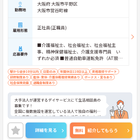
大阪府 大阪市平野区
勤務地
大阪市営谷町線
正社員(正職員)
雇用形態
■介護福祉士、社会福祉士、社会福祉主
事、精神保健福祉士、介護支援専門員 い
応募要件
ずれか必須 ■普通自動車運転免許（AT限定
可）必須 ■実務経験 必須
駅から徒歩10分以内
日勤のみ
年間休日110日以上
資格取得サポート
研修制度あり
産休･育休･介護休暇取得実績あり
ボーナス・賞与あり
社会保険完備
退職金制度あり
大手法人が運営するデイサービスにて生活相談員の
募集です！
全国に複数施設を運営している法人で独自の福利厚
生も充実していますので、安心して長く働くことが
できます◎
年間休日110日以上でしっかりお休みも取得できる
詳細を見る
無料
紹介してもらう
ので、ワークライフバランスを大切にしたい方にオ
ススメです！