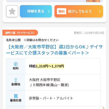
しっかり充実できます♪未経験の方でも応募可能な
ので、これから介護業界に挑戦したいという方にピ
ッタリの職場です！ご興味のある方は、面接ポイン
詳細を見る
無料
紹介してもらう
トをお伝えしますので、お気軽にご連絡ください。
通所介護（デイサービス）
更新日：2026年05月19日
名称非公開 ※詳細はお問合せください
【大阪府／大阪市平野区】週2日からOK♪デイサ
ービスにて介護スタッフの募集＜パート＞
時給
1,210円～1,370円
給料
大阪府 大阪市平野区
勤務地
ＪＲ関西本線(亀山－難波)
非常勤・パート・アルバイト
雇用形態