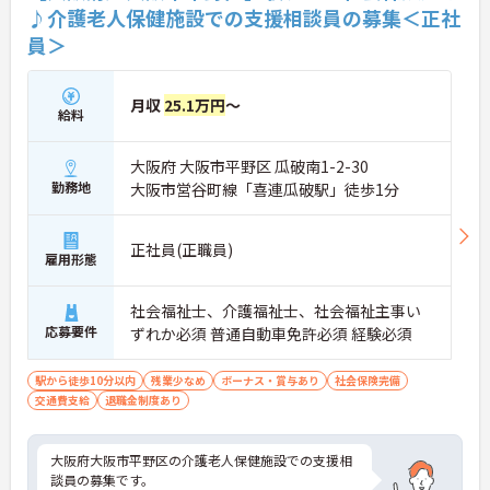
♪介護老人保健施設での支援相談員の募集＜正社
員＞
月収
25.1万円
～
給料
大阪府 大阪市平野区 瓜破南1-2-30
勤務地
大阪市営谷町線「喜連瓜破駅」徒歩1分
正社員(正職員)
雇用形態
社会福祉士、介護福祉士、社会福祉主事い
応募要件
ずれか必須 普通自動車免許必須 経験必須
駅から徒歩10分以内
残業少なめ
ボーナス・賞与あり
社会保険完備
交通費支給
退職金制度あり
大阪府大阪市平野区の介護老人保健施設での支援相
談員の募集です。