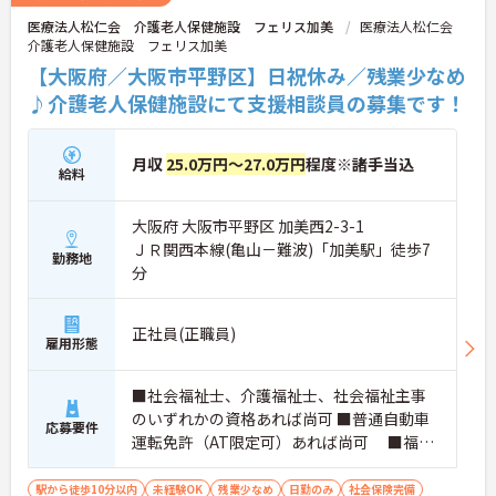
医療法人松仁会 介護老人保健施設 フェリス加美
医療法人松仁会
介護老人保健施設 フェリス加美
【大阪府／大阪市平野区】日祝休み／残業少なめ
♪介護老人保健施設にて支援相談員の募集です！
月収
25.0万円～27.0万円
程度※諸手当込
給料
大阪府 大阪市平野区 加美西2-3-1
ＪＲ関西本線(亀山－難波)「加美駅」徒歩7
勤務地
分
正社員(正職員)
雇用形態
■社会福祉士、介護福祉士、社会福祉主事
のいずれかの資格あれば尚可 ■普通自動車
応募要件
運転免許（AT限定可）あれば尚可 ■福祉
施設経験あれば尚可
駅から徒歩10分以内
未経験OK
残業少なめ
日勤のみ
社会保険完備