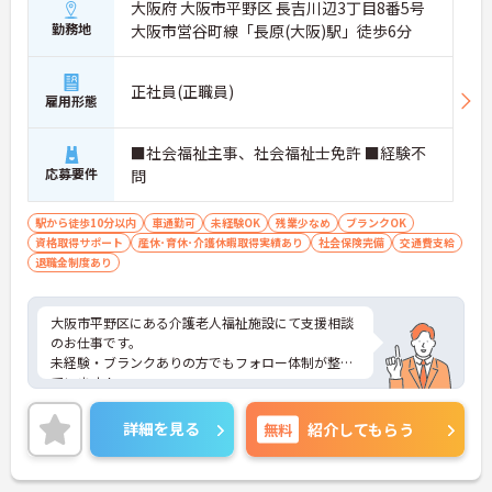
大阪府 大阪市平野区 長吉川辺3丁目8番5号
勤務地
大阪市営谷町線「長原(大阪)駅」徒歩6分
正社員(正職員)
雇用形態
■社会福祉主事、社会福祉士免許 ■経験不
応募要件
問
駅から徒歩10分以内
車通勤可
未経験OK
残業少なめ
ブランクOK
資格取得サポート
産休･育休･介護休暇取得実績あり
社会保険完備
交通費支給
退職金制度あり
大阪市平野区にある介護老人福祉施設にて支援相談
のお仕事です。
未経験・ブランクありの方でもフォロー体制が整っ
ています！
勤務体制はシフト制なので、ライフスタイルに合わ
せた働き方が可能。ご家庭をお持ちの方も続けやす
詳細を見る
無料
紹介してもらう
い職場です。
ご興味がある方は是非一度マイナビまでお問い合わ
せください。さらに詳細などお伝えします！