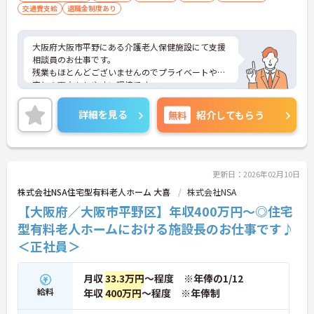
交通費支給
退職金制度あり
大阪府大阪市平野にある介護老人保健施設にて支援
相談員のお仕事です。
残業もほとんどございませんのでプライベートや家
庭との両立もしやすい環境です。
ご興味ある方には、面接対策ポイントなど、さらに
詳細をお話しいたしますのでお気軽にご相談くださ
詳細を見る
無料
紹介してもらう
い。
更新日：2026年02月10日
株式会社NSA住宅型有料老人ホーム 大喜
株式会社NSA
【大阪府／大阪市平野区】年収400万円～◎住宅
型有料老人ホームにおける施設長のお仕事です♪
＜正社員＞
月収
33.3万円
～程度 ※年俸の1/12
給料
年収
400万円
～程度 ※年俸制