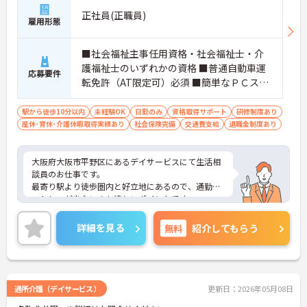
正社員(正職員)
雇用形態
■社会福祉主事任用資格・社会福祉士・介
護福祉士のいずれかの資格 ■普通自動車運
応募要件
転免許（AT限定可）必須 ■簡単なＰＣスキ
ル（ワード・エクセルなど） ■未経験の方
OK
駅から徒歩10分以内
未経験OK
日勤のみ
資格取得サポート
研修制度あり
産休･育休･介護休暇取得実績あり
社会保険完備
交通費支給
退職金制度あり
大阪府大阪市平野区にあるデイサービスにて生活相
談員のお仕事です。
最寄り駅より徒歩圏内と好立地にあるので、通勤の
ストレスが少ないのも嬉しいポイントです。
ご興味ある方には、面接対策ポイントなど、さらに
詳細をお話しいたしますのでお気軽にご相談くださ
詳細を見る
無料
紹介してもらう
い。
通所介護（デイサービス）
更新日：2026年05月08日