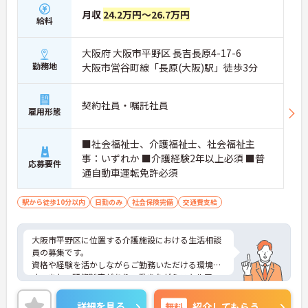
月収
24.2万円～26.7万円
給料
大阪府 大阪市平野区 長吉長原4-17-6
勤務地
大阪市営谷町線「長原(大阪)駅」徒歩3分
契約社員・嘱託社員
雇用形態
■社会福祉士、介護福祉士、社会福祉主
事：いずれか ■介護経験2年以上必須 ■普
応募要件
通自動車運転免許必須
駅から徒歩10分以内
日勤のみ
社会保険完備
交通費支給
大阪市平野区に位置する介護施設における生活相談
員の募集です。
資格や経験を活かしながらご勤務いただける環境で
す。また、研修制度があり、働きながらスキルアッ
プが目指せる環境です。
ご興味のある方には、面接対策ポイントなど、さら
詳細を見る
無料
紹介してもらう