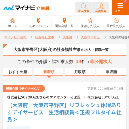
0
0
求人検索
会員登録
メニュー
ホーム
初めての方へ
面談会場一覧
保存した求人
最近見た求人
マイナビ介護職
社会福祉主事
大阪府
大阪市平野区
大阪府の社会
大阪市平野区(大阪府)の社会福祉主事
の求人・転職一覧
14
この条件の介護・福祉求人数
非公開求人
件 ＋
おすすめ順
新着順
月収順
年収順
通所介護（デイサービス）
更新日：2026年08月05日
株式会社SOYOKAZEひらのケアセンターそよ風
株式会社SOYOKAZE
【大阪府／大阪市平野区】リフレッシュ休暇あり
☆デイサービス／生活相談員＜正規フルタイム社
員＞