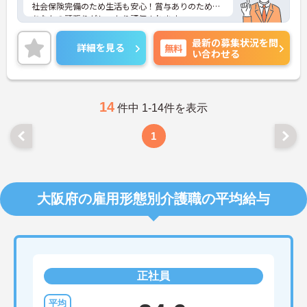
社会保険完備のため生活も安心！賞与ありのため、
あなたの頑張りがしっかり評価されます。
ご興味のある方は、面接のポイントをお伝えします
最新の募集状況を問
のでお気軽にお問い合せください。
詳細を見る
無料
い合わせる
14
件中 1-14件を表示
1
大阪府の雇用形態別介護職の平均給与
正社員