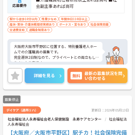
応募要件
会副主事あれば尚可
駅から徒歩10分以内
残業少なめ
年間休日110日以上
産休･育休･介護休暇取得実績あり
ボーナス・賞与あり
社会保険完備
交通費支給
退職金制度あり
大阪府大阪市平野区に位置する、特別養護老人ホー
ムでの介護職員の募集です。
完全週休2日制なので、プライベートとの両立もし
やすいお仕事です。
また正社員登用があり、過去3年間に3名の方の登用
最新の募集状況を問
実績があるので、将来的に正社員として働きたい方
詳細を見る
無料
い合わせる
にもおすすめです。ご興味のある方は、面接ポイン
トをお伝えしますのでお気軽にご連絡ください。
募集停止
デイケア（通所リハ）
更新日：2026年05月13日
社会福祉法人永寿福祉会老人保健施設 永寿ケアセンター
社会福祉法
人永寿福祉会
【大阪府／大阪市平野区】駅チカ！社会保険完備