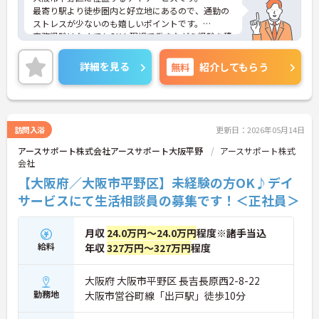
最寄り駅より徒歩圏内と好立地にあるので、通勤の
ストレスが少ないのも嬉しいポイントです。
実務経験はなくてもOK！現場で働きながら経験を積
んでいくことができます。
ご興味をお持ちの方はお気軽にお問い合わせくださ
詳細を見る
無料
紹介してもらう
い。
訪問入浴
更新日：2026年05月14日
アースサポート株式会社アースサポート大阪平野
アースサポート株式
会社
【大阪府／大阪市平野区】未経験の方OK♪デイ
サービスにて生活相談員の募集です！＜正社員＞
月収
24.0万円～24.0万円
程度※諸手当込
給料
年収
327万円～327万円
程度
大阪府 大阪市平野区 長吉長原西2-8-22
勤務地
大阪市営谷町線「出戸駅」徒歩10分