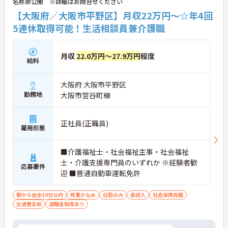
名称非公開 ※詳細はお問合せください
【大阪府／大阪市平野区】月収22万円～☆年4回
5連休取得可能！生活相談員兼介護職
月収
22.0万円～27.9万円
程度
給料
大阪府 大阪市平野区
勤務地
大阪市営谷町線
正社員(正職員)
雇用形態
■介護福祉士・社会福祉主事・社会福祉
士・介護支援専門員のいずれか ※経験者歓
応募要件
迎 ■普通自動車運転免許
駅から徒歩10分以内
残業少なめ
日勤のみ
高収入
社会保険完備
交通費支給
退職金制度あり