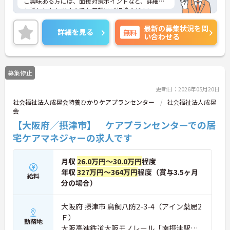
ご興味ある方には、面接対策ポイントなど、詳細を
お話しいたしますのでお気軽にご相談ください。
最新の募集状況を問
詳細を見る
無料
い合わせる
募集停止
更新日：2026年05月20日
社会福祉法人成晃会特養ひかりケアプランセンター
社会福祉法人成晃
会
【大阪府／摂津市】 ケアプランセンターでの居
宅ケアマネジャーの求人です
月収
26.0万円～30.0万円
程度
年収
327万円～364万円
程度（賞与3.5ヶ月
給料
分の場合）
大阪府 摂津市 鳥飼八防2-3-4（アイン薬局2
Ｆ）
勤務地
大阪高速鉄道大阪モノレール「南摂津駅」