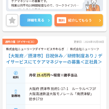
ケアマネジャーの募集です。
残業は月平均10時間程度なので、ワークライフバラ
ンスがとれるお仕事です。
ご興味ある方には、面接対策ポイントなど、さらに
詳細をお話しいたしますのでお気軽にご相談くださ
詳細を見る
無料
紹介してもらう
い！
通所介護（デイサービス）
更新日：2026年05月08日
株式会社ニューリーフデイサービスやわらぎ
株式会社ニューリーフ
【大阪府／摂津市】日祝休み／研修制度あり♪デ
イサービスにてケアマネジャーの募集＜正社員＞
月収
25.0万円
～程度※諸手当込
給料
大阪府 摂津市 別府1-17-1 ルーラルベフ1F
大阪高速鉄道大阪モノレール「南摂津駅」
勤務地
徒歩17分