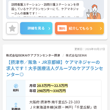
訪問看護ステーション・訪問介護ステーションを併
設しているケアプランセンターにて、ケアマネジャ
ーさんの募集です！
サービス提供地域は摂津市・吹田市・茨木市・大阪
市東淀川区ほかになります。
あなたの経験を存分に活かしてみませんか。未経験
詳細を見る
無料
紹介してもらう
の方も応募可能ですので、ぜひお問い合わせくださ
い！
更新日：2026年03月17日
株式会社ISEIKAIケアプランセンター摂津
株式会社ISEIKAI
【摂津市／阪急・JR京都線】ケアマネジャーの
求人です！大手医療法人グループのケアプランセ
ンター◎
月収
20.5万円～22.5万円
給料
年収
298万円～330万円
大阪府 摂津市 南千里丘5-23-103
ＪＲ東海道本線(米原－神戸)「千里丘駅」徒
勤務地