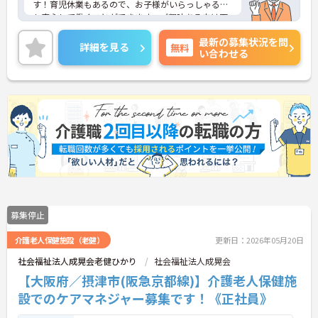
す！育児休業もあるので、お子様がいらっしゃる方
も安心して働くことができます。ご興味ある方は面
接ポイントをお伝えしますので、お気軽にお問い合
最新の募集状況を問
わせください♪
詳細を見る
無料
い合わせる
募集停止
介護老人保健施設（老健）
更新日：2026年05月20日
社会福祉法人成晃会老健ひかり
社会福祉法人成晃会
【大阪府／摂津市(阪急京都線)】介護老人保健施
設でのケアマネジャー募集です！《正社員》