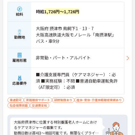
時給
1,726円～1,726円
給料
大阪府 摂津市 鳥飼下1‐13‐7
大阪高速鉄道大阪モノレール「南摂津駅」
勤務地
バス・車9分
非常勤・パート・アルバイト
雇用形態
■介護支援専門員（ケアマネジャー）：必
須 ■実務経験：不問 ■普通自動車運転免許
応募要件
（AT限定可）：必須
車通勤可
資格取得サポート
研修制度あり
産休･育休･介護休暇取得実績あり
社会保険完備
交通費支給
大阪府摂津市に位置する特別養護老人ホームにおけ
るケアマネジャーの募集です。
勤務日数は週4日～相談可能です。無理なくプライベ