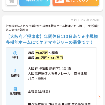
紹介してもらう
スメです♪
ご興味のある方は、マイナビ介護職までお問い合わ
せください。
更新日：2026年05月20日
社会福祉法人気づき福祉会小規模多機能ホーム摂津いやし園
社会福祉
法人気づき福祉会
【大阪府／摂津市】年間休日113日あり★小規模
多機能ホームにてケアマネジャーの募集です！
月収
29.0万円
～程度
給料
年収
401万円～410万円
大阪府 摂津市 鳥飼下1-13-15
大阪高速鉄道大阪モノレール「南摂津駅」
勤務地
バス・車6分
正社員(正職員)
雇用形態
■介護支援専門員資格 ■認知症介護実践者