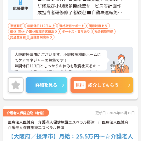
研修及び小規模多機能型サービス等計画作
応募要件
成担当者研修修了者歓迎 ■自動車運転免許
所持者（リフト車運転できる方）歓迎
車通勤可
年間休日110日以上
資格取得サポート
研修制度あり
産休･育休･介護休暇取得実績あり
ボーナス・賞与あり
社会保険完備
交通費支給
退職金制度あり
大阪府摂津市にございます、小規模多機能ホームに
てケアマネジャーの募集です！
年間休日113日としっかりお休みも取得出来るの
で、ワークライフバランスを大切にしたい方にオス
スメです♪
賞与や各種手当あり！頑張りをしっかりと評価して
詳細を見る
無料
紹介してもらう
いるので、モチベーションを保ちやすい環境です◎
ご興味のある方は、マイナビ介護職までお問い合わ
せください。
介護老人保健施設（老健）
更新日：2026年05月19日
医療法人医誠会 介護老人保健施設エスペラル摂津
医療法人医誠会
介護老人保健施設エスペラル摂津
【大阪府／摂津市】月給：25.5万円～☆介護老人