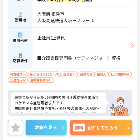
大阪府 摂津市
勤務地
大阪高速鉄道大阪モノレール
正社員(正職員)
雇用形態
■介護支援専門員（ケアマネジャー）資格
応募要件
管理職求人
駅から徒歩10分以内
車通勤可
日勤のみ
高収入
社会保険完備
交通費支給
退職金制度あり
最寄り駅から徒歩5分圏内の居宅介護支援事業所で
のケアマネ兼管理者求人です！
短時間正社員制度や育児・介護等の事情への配慮な
どプライベートも大切にしながら働ける環境が整っ
ています。
ご興味ある方には、面接のポイントなど、さらに詳
詳細を見る
無料
紹介してもらう
細をお話致しますのでお気軽にご相談ください。