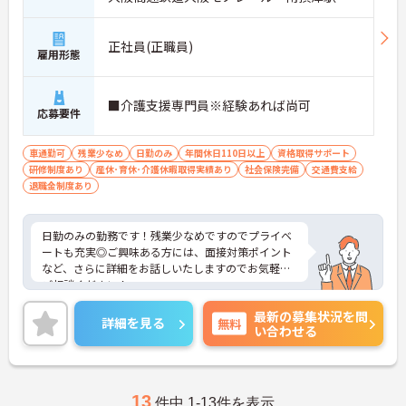
バス・車6分
正社員(正職員)
雇用形態
■介護支援専門員※経験あれば尚可
応募要件
車通勤可
残業少なめ
日勤のみ
年間休日110日以上
資格取得サポート
研修制度あり
産休･育休･介護休暇取得実績あり
社会保険完備
交通費支給
退職金制度あり
日勤のみの勤務です！残業少なめですのでプライベ
ートも充実◎ご興味ある方には、面接対策ポイント
など、さらに詳細をお話しいたしますのでお気軽に
ご相談ください！
最新の募集状況を問
詳細を見る
無料
い合わせる
13
件中 1-13件を表示