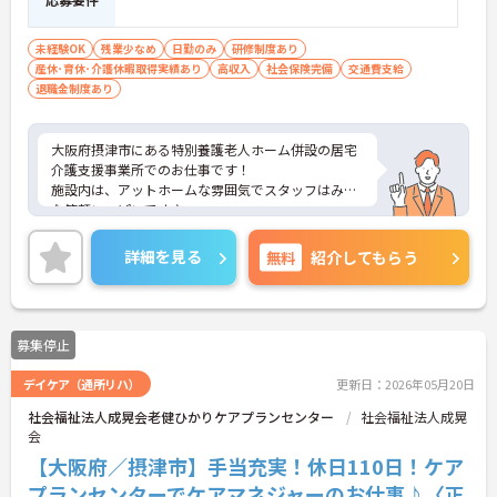
未経験OK
残業少なめ
日勤のみ
研修制度あり
産休･育休･介護休暇取得実績あり
高収入
社会保険完備
交通費支給
退職金制度あり
大阪府摂津市にある特別養護老人ホーム併設の居宅
介護支援事業所でのお仕事です！
施設内は、アットホームな雰囲気でスタッフはみん
な笑顔いっぱいです♪
必要な経験はありません！さまざまな研修や支えて
くれる先輩がいるので、未経験の方や新卒の方、ブ
詳細を見る
無料
紹介してもらう
ランクがある方でも安心して就業いただけます。
また、残業もほとんどないので、プライベートとの
両立もしやすい環境♪
ご興味がある方は是非一度マイナビまでお問合せく
募集停止
ださい。さらに詳細などお伝えします！
デイケア（通所リハ）
更新日：2026年05月20日
社会福祉法人成晃会老健ひかりケアプランセンター
社会福祉法人成晃
会
【大阪府／摂津市】手当充実！休日110日！ケア
プランセンターでケアマネジャーのお仕事♪〈正