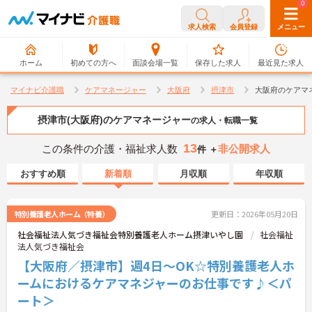
0
0
求人検索
会員登録
メニュー
ホーム
初めての方へ
面談会場一覧
保存した求人
最近見た求人
マイナビ介護職
ケアマネージャー
大阪府
摂津市
大阪府のケアマ
摂津市(大阪府)のケアマネージャー
の求人・転職一覧
13
この条件の介護・福祉求人数
非公開求人
件 ＋
おすすめ順
新着順
月収順
年収順
特別養護老人ホーム（特養）
更新日：2026年05月20日
社会福祉法人気づき福祉会特別養護老人ホーム摂津いやし園
社会福祉
法人気づき福祉会
【大阪府／摂津市】週4日～OK☆特別養護老人ホ
ームにおけるケアマネジャーのお仕事です♪＜パ
ート＞