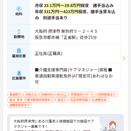
月収
23.1万円～29.8万円
程度 諸手当込み
年収
331万円～423万円
程度、諸手当賞与込
給料
み 別途手当あり
大阪府 摂津市 東別府５－２－４５
勤務地
阪急京都本線「正雀駅」徒歩15分
正社員(正職員)
雇用形態
■介護支援専門員(ケアマネジャー)資格 ■
普通自動車運転免許(AT限定可)あれはなお
応募要件
可
車通勤可
日勤のみ
年間休日110日以上
資格取得サポート
研修制度あり
産休･育休･介護休暇取得実績あり
高収入
社会保険完備
交通費支給
退職金制度あり
大阪府摂津市にある介護老人保健施設での施設ケア
マネジャー募集です！