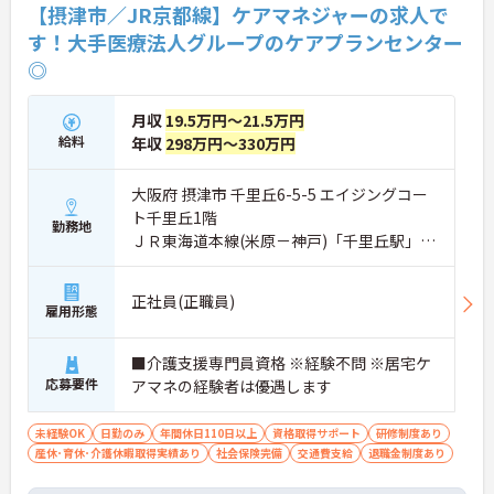
【摂津市／JR京都線】ケアマネジャーの求人で
す！大手医療法人グループのケアプランセンター
◎
月収
19.5万円～21.5万円
給料
年収
298万円～330万円
大阪府 摂津市 千里丘6-5-5 エイジングコー
ト千里丘1階
勤務地
ＪＲ東海道本線(米原－神戸)「千里丘駅」徒
歩15分
正社員(正職員)
雇用形態
■介護支援専門員資格 ※経験不問 ※居宅ケ
応募要件
アマネの経験者は優遇します
未経験OK
日勤のみ
年間休日110日以上
資格取得サポート
研修制度あり
産休･育休･介護休暇取得実績あり
社会保険完備
交通費支給
退職金制度あり