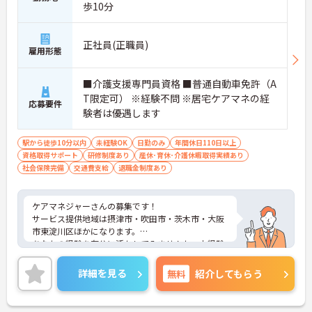
歩10分
正社員(正職員)
雇用形態
■介護支援専門員資格 ■普通自動車免許（A
T限定可） ※経験不問 ※居宅ケアマネの経
応募要件
験者は優遇します
駅から徒歩10分以内
未経験OK
日勤のみ
年間休日110日以上
資格取得サポート
研修制度あり
産休･育休･介護休暇取得実績あり
社会保険完備
交通費支給
退職金制度あり
ケアマネジャーさんの募集です！
サービス提供地域は摂津市・吹田市・茨木市・大阪
市東淀川区ほかになります。
あなたの経験を存分に活かしてみませんか。未経験
の方も応募可能ですので、ぜひお問い合わせくださ
い！
詳細を見る
無料
紹介してもらう