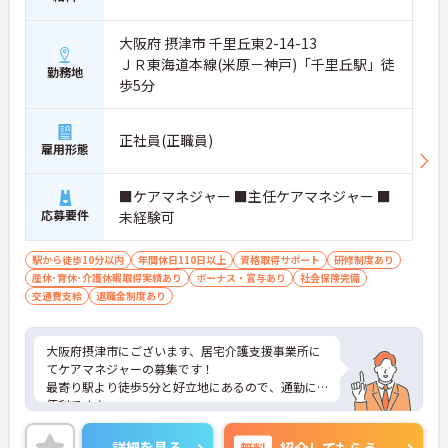
大阪府 摂津市 千里丘東2-14-13
ＪＲ東海道本線(米原－神戸)「千里丘駅」徒
勤務地
歩5分
正社員(正職員)
雇用形態
■ケアマネジャー ■主任ケアマネジャー ■
応募要件
未経験可
駅から徒歩10分以内
年間休日110日以上
資格取得サポート
研修制度あり
産休･育休･介護休暇取得実績あり
ボーナス・賞与あり
社会保険完備
交通費支給
退職金制度あり
大阪府摂津市にございます、居宅介護支援事業所に
てケアマネジャーの募集です！
最寄り駅より徒歩5分と好立地にあるので、通勤に
便利です♪
年間休日も113日としっかりお休みも取得出来るの
で、ワークライフバランスを大切にしたい方にオス
詳細を見る
無料