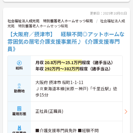
更新日：2025年10月01日
社会福祉法人成光苑 特別養護老人ホームせっつ桜苑
社会福祉法人成
光苑 特別養護老人ホームせっつ桜苑
【大阪府／摂津市】 経験不問◎アットホームな
雰囲気の居宅介護支援事業所♪《介護支援専門
員》
月収
20.8万円～25.1万円
程度（諸手当込）
給料
年収
292万円～382万円
程度（諸手当込）
大阪府 摂津市 桜町1-1-11
ＪＲ東海道本線(米原－神戸)「千里丘駅」徒
勤務地
歩15分
正社員(正職員)
雇用形態
■介護支援専門員免許 ■経験不問
応募要件