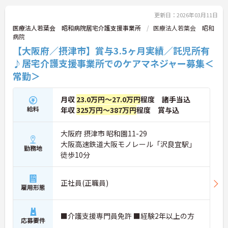
更新日：2026年03月11日
医療法人若葉会 昭和病院居宅介護支援事業所
医療法人若葉会 昭和
病院
【大阪府／摂津市】賞与3.5ヶ月実績／託児所有
♪居宅介護支援事業所でのケアマネジャー募集＜
常勤＞
月収
23.0万円～27.0万円
程度 諸手当込
給料
年収
325万円～387万円
程度 賞与込
大阪府 摂津市 昭和園11-29
大阪高速鉄道大阪モノレール「沢良宜駅」
勤務地
徒歩10分
正社員(正職員)
雇用形態
■介護支援専門員免許 ■経験2年以上の方
応募要件