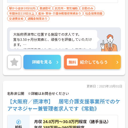
駅から徒歩10分以内
車通勤可
託児所・育児補助
日勤のみ
年間休日110日以上
産休･育休･介護休暇取得実績あり
社会保険完備
交通費支給
退職金制度あり
大阪府摂津市に位置する施設での求人です。
賞与3.50ヶ月分実績と、頑張りを評価していただけ
ます。
また、託児所完備されていますので、お子様がいら
っしゃる方でも安心してご就業していただけます。
ご興味のある方には、面接対策ポイントなど、さら
詳細を見る
無料
紹介してもらう
に詳細をお話しいたしますので、お気軽にご相談く
ださい。
更新日：2025年10月01日
名称非公開 ※詳細はお問合せください
【大阪府／摂津市】 居宅介護支援事業所でのケ
アマネジャー兼管理者求人です《常勤》
月収
24.0万円～30.0万円
程度（諸手当込）
給料
年収
288万円～360万円
程度