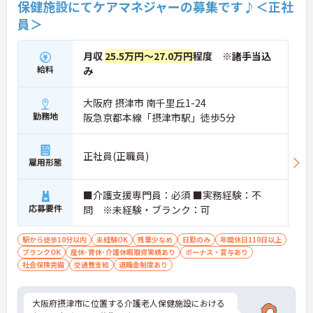
保健施設にてケアマネジャーの募集です♪＜正社
員＞
月収
25.5万円～27.0万円
程度 ※諸手当込
給料
み
大阪府 摂津市 南千里丘1-24
勤務地
阪急京都本線「摂津市駅」徒歩5分
正社員(正職員)
雇用形態
■介護支援専門員：必須 ■実務経験：不
応募要件
問 ※未経験・ブランク：可
駅から徒歩10分以内
未経験OK
残業少なめ
日勤のみ
年間休日110日以上
ブランクOK
産休･育休･介護休暇取得実績あり
ボーナス・賞与あり
社会保険完備
交通費支給
退職金制度あり
大阪府摂津市に位置する介護老人保健施設における