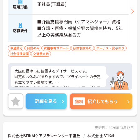
正社員(正職員)
雇用形態
■介護支援専門員（ケアマネジャー）資格
■介護・医療・福祉分野の資格を持ち、5年
応募要件
以上の実務経験ある方
車通勤可
日勤のみ
資格取得サポート
研修制度あり
ボーナス・賞与あり
社会保険完備
交通費支給
大阪府摂津市に位置するデイサービスです。
固定のお休みがありますので、プライベートの予定
も立てやすい環境です。
研修制度もあるので、働きながらスキルアップも目
指せます。
ご興味をお持ちの方はお気軽にお問い合わせくださ
詳細を見る
無料
紹介してもらう
い。
更新日：2026年03月17日
株式会社ISEIKAIケアプランセンター千里丘
株式会社ISEIKAI