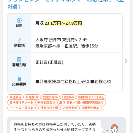
社員〉
月収
23.1万円～27.8万円
給料
大阪府 摂津市 東別府5-2-45
勤務地
阪急京都本線「正雀駅」徒歩15分
正社員(正職員)
雇用形態
■介護支援専門資格以上必須 ■経験必須
応募要件
車通勤可
未経験OK
残業少なめ
日勤のみ
年間休日110日以上
資格取得サポート
研修制度あり
産休･育休･介護休暇取得実績あり
ボーナス・賞与あり
社会保険完備
交通費支給
退職金制度あり
資格をお持ちの方は資格手当が付いていたり、皆勤
手当などもあるので頑張った分お給料アップできま