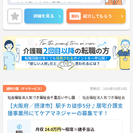
ートを大切にしながらご勤務いただけます。
ご興味のある方には、面接対策ポイントなど、さら
に詳細をご案内しますのでお気軽にご相談くださ
詳細を見る
無料
紹介してもらう
い！
通所介護（デイサービス）
更新日：2026年05月20日
社会福祉法人気づき福祉会千里丘いやし園
社会福祉法人気づき福祉会
【大阪府／摂津市】駅チカ徒歩5分♪居宅介護支
援事業所にてケアマネジャーの募集です！
月収
24.0万円
～程度※諸手当込
給料