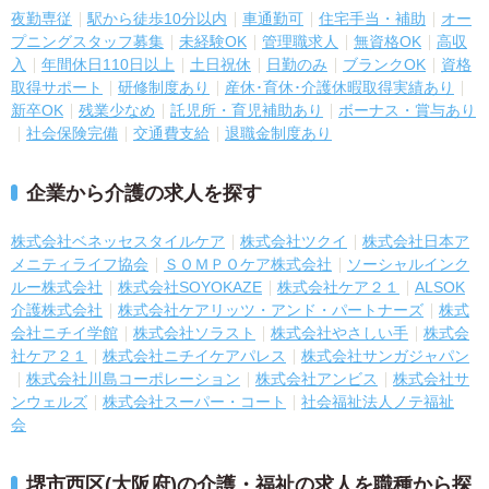
夜勤専従
駅から徒歩10分以内
車通勤可
住宅手当・補助
オー
プニングスタッフ募集
未経験OK
管理職求人
無資格OK
高収
入
年間休日110日以上
土日祝休
日勤のみ
ブランクOK
資格
取得サポート
研修制度あり
産休･育休･介護休暇取得実績あり
新卒OK
残業少なめ
託児所・育児補助あり
ボーナス・賞与あり
社会保険完備
交通費支給
退職金制度あり
企業から介護の求人を探す
株式会社ベネッセスタイルケア
株式会社ツクイ
株式会社日本ア
メニティライフ協会
ＳＯＭＰＯケア株式会社
ソーシャルインク
ルー株式会社
株式会社SOYOKAZE
株式会社ケア２１
ALSOK
介護株式会社
株式会社ケアリッツ・アンド・パートナーズ
株式
会社ニチイ学館
株式会社ソラスト
株式会社やさしい手
株式会
社ケア２１
株式会社ニチイケアパレス
株式会社サンガジャパン
株式会社川島コーポレーション
株式会社アンビス
株式会社サ
ンウェルズ
株式会社スーパー・コート
社会福祉法人ノテ福祉
会
堺市西区(大阪府)の介護・福祉の求人を職種から探