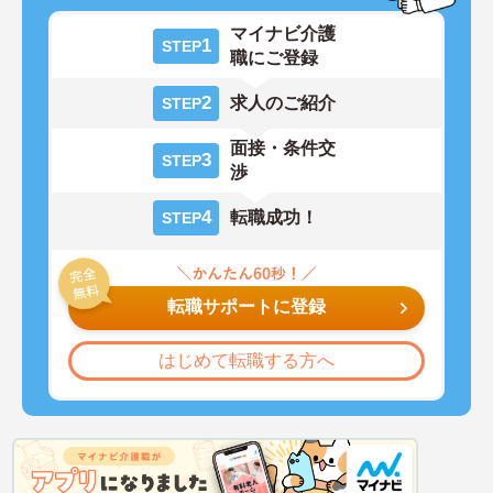
マイナビ介護
1
STEP
職にご登録
2
求人のご紹介
STEP
面接・条件交
3
STEP
渉
4
転職成功！
STEP
転職サポートに登録
はじめて転職する方へ