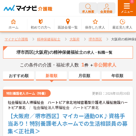
0
0
求人検索
会員登録
メニュー
ホーム
初めての方へ
面談会場一覧
保存した求人
最近見た求人
マイナビ介護職
精神保健福祉士
大阪府
堺市西区
大阪府の精神保
堺市西区(大阪府)の精神保健福祉士
の求人・転職一覧
1
この条件の介護・福祉求人数
非公開求人
件 ＋
おすすめ順
新着順
月収順
年収順
特別養護老人ホーム（特養）
更新日：2026年03月30日
社会福祉法人堺福祉会 ハートピア泉北地域密着型介護老人福祉施設ハー
トピア泉北
社会福祉法人堺福祉会 ハートピア泉北
【大阪府／堺市西区】マイカー通勤OK♪資格手
当あり！特別養護老人ホームでの生活相談員の募
集＜正社員＞