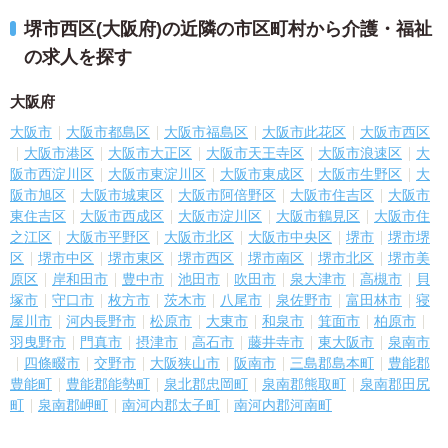
堺市西区(大阪府)の近隣の市区町村から介護・福祉
の求人を探す
大阪府
大阪市
大阪市都島区
大阪市福島区
大阪市此花区
大阪市西区
大阪市港区
大阪市大正区
大阪市天王寺区
大阪市浪速区
大
阪市西淀川区
大阪市東淀川区
大阪市東成区
大阪市生野区
大
阪市旭区
大阪市城東区
大阪市阿倍野区
大阪市住吉区
大阪市
東住吉区
大阪市西成区
大阪市淀川区
大阪市鶴見区
大阪市住
之江区
大阪市平野区
大阪市北区
大阪市中央区
堺市
堺市堺
区
堺市中区
堺市東区
堺市西区
堺市南区
堺市北区
堺市美
原区
岸和田市
豊中市
池田市
吹田市
泉大津市
高槻市
貝
塚市
守口市
枚方市
茨木市
八尾市
泉佐野市
富田林市
寝
屋川市
河内長野市
松原市
大東市
和泉市
箕面市
柏原市
羽曳野市
門真市
摂津市
高石市
藤井寺市
東大阪市
泉南市
四條畷市
交野市
大阪狭山市
阪南市
三島郡島本町
豊能郡
豊能町
豊能郡能勢町
泉北郡忠岡町
泉南郡熊取町
泉南郡田尻
町
泉南郡岬町
南河内郡太子町
南河内郡河南町