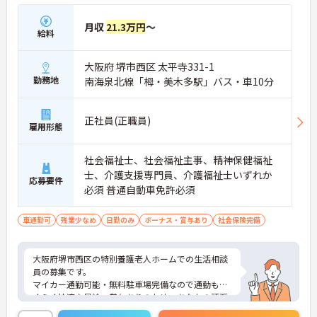
月収
21.3万円
～
給料
大阪府 堺市西区 太平寺331-1
勤務地
南海泉北線「栂・美木多駅」バス・車10分
正社員(正職員)
雇用形態
社会福祉士、社会福祉主事、精神保健福祉
士、介護支援専門員、介護福祉士いずれか
応募要件
必須 普通自動車免許必須
車通勤可
残業少なめ
日勤のみ
ボーナス・賞与あり
社会保険完備
大阪府堺市西区の特別養護老人ホームでの生活相談
員の募集です。
マイカー通勤可能・無料駐車場完備なので通勤もら
くらく快適♪昇給・賞与ありのため、あなたの頑張
りがしっかり評価されます。