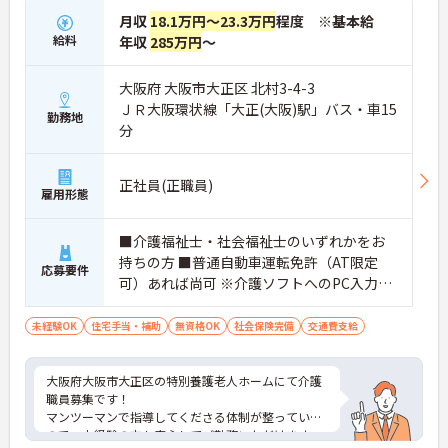
月収
18.1万円～23.3万円
程度 ※基本給
給料
年収
285万円
～
大阪府 大阪市大正区 北村3-4-3
ＪＲ大阪環状線「大正(大阪)駅」バス・車15
勤務地
分
正社員(正職員)
雇用形態
■介護福祉士・社会福祉士のいずれかをお
持ちの方 ■普通自動車運転免許（AT限定
応募要件
可）あれば尚可 ※介護ソフトへのPC入力業
務があります
未経験OK
住宅手当・補助
無資格OK
社会保険完備
交通費支給
大阪府大阪市大正区の特別養護老人ホームにて介護
職員募集です！
マンツーマンで指導してくださる体制が整っている
ので、未経験の方も安心してご勤務いただけます。