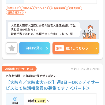
残業少なめ
日勤のみ
ブランクOK
社会保険完備
交通費支給
退職金制度あり
大阪府大阪市大正区にある介護老人保健施設にて生
活相談員の募集です。
皆勤手当をはじめ、各種手当て充実しており、頑張
りをしっかり評価してもらえます！
ご興味のある方には、面接対策ポイントなど、さら
に詳細をお話しいたしますので、お気軽にご相談く
詳細を見る
無料
紹介してもらう
ださい。
通所介護（デイサービス）
更新日：2026年03月19日
名称非公開 ※詳細はお問合せください
【大阪府／大阪市大正区】週3日～OK☆デイサー
ビスにて生活相談員の募集です♪＜パート＞
時給
1,250円
～
給料