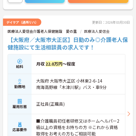
じて長くお仕事を続けていくことができます◎
ご興味のある方は、マイナビ介護職までお問い合わ
せください。
デイケア（通所リハ）
更新日：2026年03月30日
医療法人愛信会介護老人保健施設 愛の里
医療法人愛信会
【大阪府／大阪市大正区】日勤のみ◎介護老人保
健施設にて生活相談員の求人です！
月収
22.0万円
～程度
給料
大阪府 大阪市大正区 小林東2-6-14
勤務地
南海高野線「木津川駅」バス・車9分
正社員(正職員)
雇用形態
■介護職員初任者研修又はホームヘルパー2
級以上の資格をお持ちの方 ※これから資格
応募要件
取得をお考えの方もご相談可能