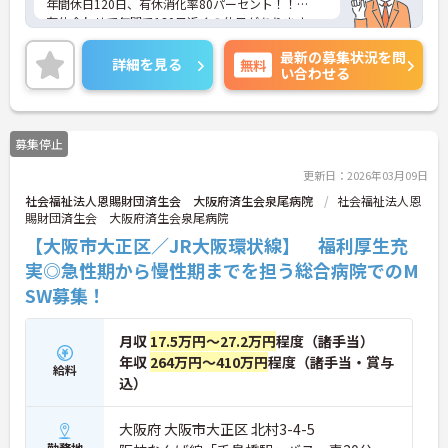
年間休日120日、有休消化率80パーセント！！
有休合わせて年間で130日近くの休日があります。
また残業も月10時間以内と少ないため、プライベー
最新の募集状況を問
トとの両立がしやすい環境です。
詳細を見る
無料
い合わせる
募集停止
更新日：2026年03月09日
社会福祉法人恩賜財団済生会 大阪府済生会泉尾病院
社会福祉法人恩
賜財団済生会 大阪府済生会泉尾病院
【大阪市大正区／JR大阪環状線】 福利厚生充
実◎急性期から慢性期までを担う総合病院でのM
SW募集！
月収
17.5万円～27.2万円
程度（諸手当）
年収
264万円～410万円
程度（諸手当・賞与
給料
込）
大阪府 大阪市大正区 北村3-4-5
勤務地