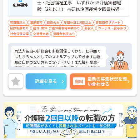
士・社会福祉主事 いずれか ※介護実務経
応募要件
験（3年以上） ※研修企画運営や職員指導に
関する実務経験（年数不問） ■普通自動車
運転免許（AT可）
管理職求人
車通勤可
日勤のみ
年間休日110日以上
資格取得サポート
研修制度あり
産休･育休･介護休暇取得実績あり
高収入
ボーナス・賞与あり
社会保険完備
交通費支給
退職金制度あり
同法人独自の研修会も多数開催しており、仕事面で
はもちろん人としてのスキルアップもできます◎経
験に自信のない方もご安心下さい！また福利厚生も
充実しているので、安心して長く働くことが出来る
環境が整っていますよ。興味をお持ちの方はお気軽
最新の募集状況を問
にお問い合わせ下さい！
詳細を見る
無料
い合わせる