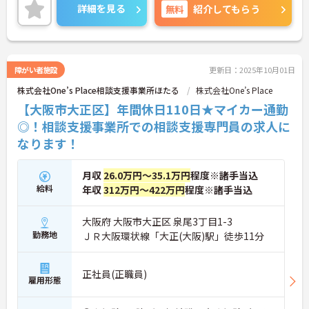
せください。
詳細を見る
無料
紹介してもらう
障がい者施設
更新日：2025年10月01日
株式会社One’s Place相談支援事業所ほたる
株式会社One’s Place
【大阪市大正区】年間休日110日★マイカー通勤
◎！相談支援事業所での相談支援専門員の求人に
なります！
月収
26.0万円～35.1万円
程度※諸手当込
給料
年収
312万円～422万円
程度※諸手当込
大阪府 大阪市大正区 泉尾3丁目1-3
勤務地
ＪＲ大阪環状線「大正(大阪)駅」徒歩11分
正社員(正職員)
雇用形態