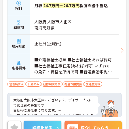
月収
24.7万円～26.7万円
程度※諸手当込
給料
大阪府 大阪市大正区
勤務地
南海高野線
正社員(正職員)
雇用形態
■介護福祉士必須 ■社会福祉士あれば尚可
■社会福祉主事任用(あれば尚可) いずれか
応募要件
の免許・資格を所持で可 ■普通自動車免許
（AT限定）あれば尚可 ■あれば尚可 介護
経験
管理職求人
日勤のみ
研修制度あり
社会保険完備
交通費支給
大阪府大阪市大正区にございます、デイサービスに
て管理者の募集です！
日勤帯にお仕事になります。
土日休みなので、週末はプライベートの時間も大切
にできます。
ご興味のある方は、マイナビ介護職までお問い合わ
詳細を見る
無料
紹介してもらう