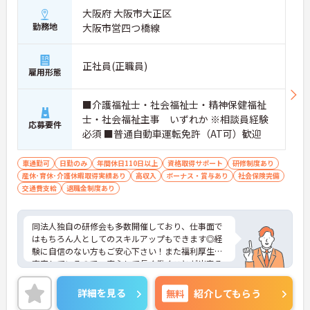
大阪府 大阪市大正区
勤務地
大阪市営四つ橋線
正社員(正職員)
雇用形態
■介護福祉士・社会福祉士・精神保健福祉
士・社会福祉主事 いずれか ※相談員経験
応募要件
必須 ■普通自動車運転免許（AT可）歓迎
車通勤可
日勤のみ
年間休日110日以上
資格取得サポート
研修制度あり
産休･育休･介護休暇取得実績あり
高収入
ボーナス・賞与あり
社会保険完備
交通費支給
退職金制度あり
同法人独自の研修会も多数開催しており、仕事面で
はもちろん人としてのスキルアップもできます◎経
験に自信のない方もご安心下さい！また福利厚生も
充実しているので、安心して長く働くことが出来る
環境が整っていますよ。興味をお持ちの方はお気軽
にお問い合わせ下さい！
詳細を見る
無料
紹介してもらう