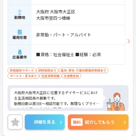
大阪府 大阪市大正区
勤務地
大阪市営四つ橋線
非常勤・パート・アルバイト
雇用形態
■資格：社会福祉士 ■経験：必須
応募要件
資格取得サポート
研修制度あり
産休･育休･介護休暇取得実績あり
ボーナス・賞与あり
社会保険完備
交通費支給
大阪府大阪市大正区に位置するデイサービスにおけ
る生活相談員の募集です。
勤務日数は週3日～相談可能です。無理なくプライベ
ートを大切にしながらご勤務いただけます。
ご興味のある方には、面接対策ポイントなど、さら
に詳細をご案内しますのでお気軽にご相談くださ
詳細を見る
無料
紹介してもらう
い！