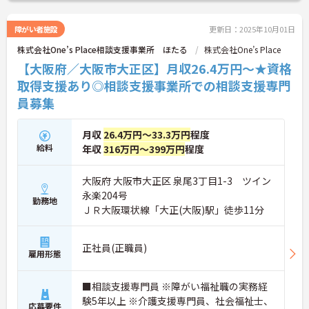
障がい者施設
更新日：2025年10月01日
株式会社One’s Place相談支援事業所 ほたる
株式会社One’s Place
【大阪府／大阪市大正区】月収26.4万円～★資格
取得支援あり◎相談支援事業所での相談支援専門
員募集
月収
26.4万円～33.3万円
程度
給料
年収
316万円～399万円
程度
大阪府 大阪市大正区 泉尾3丁目1-3 ツイン
永楽204号
勤務地
ＪＲ大阪環状線「大正(大阪)駅」徒歩11分
正社員(正職員)
雇用形態
■相談支援専門員 ※障がい福祉職の実務経
験5年以上 ※介護支援専門員、社会福祉士、
応募要件