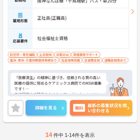
阪神なんば線「千鳥橋駅」バス・車20分
正社員(正職員)
雇用形態
社会福祉士資格
応募要件
託児所・育児補助
土日祝休
日勤のみ
資格取得サポート
産休･育休･介護休暇取得実績あり
社会保険完備
交通費支給
退職金制度あり
「救療済生」の精神に基づき、信頼される質の高い
医療の提供に努めるケアミックス病院でのMSW募集
です！
日祝固定休で残業少なめなので、オンオフのメリハ
リをつけて働くことが出来ます。
最新の募集状況を問
また各種手当や福利厚生も充実しているので、安心
詳細を見る
無料
い合わせる
して長く働くことが出来る環境が整っていますよ。
興味をお持ちの方はお気軽にお問い合わせ下さい！
14
件中 1-14件を表示