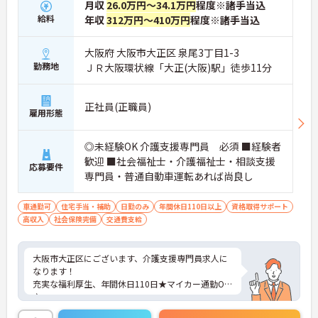
月収
26.0万円～34.1万円
程度※諸手当込
給料
年収
312万円～410万円
程度※諸手当込
大阪府 大阪市大正区 泉尾3丁目1-3
勤務地
ＪＲ大阪環状線「大正(大阪)駅」徒歩11分
正社員(正職員)
雇用形態
◎未経験OK 介護支援専門員 必須 ■経験者
歓迎 ■社会福祉士・介護福祉士・相談支援
応募要件
専門員・普通自動車運転あれば尚良し
車通勤可
住宅手当・補助
日勤のみ
年間休日110日以上
資格取得サポート
高収入
社会保険完備
交通費支給
大阪市大正区にございます、介護支援専門員求人に
なります！
充実な福利厚生、年間休日110日★マイカー通勤OK
♪
ご興味のある方は、マイナビ介護職までお問い合わ