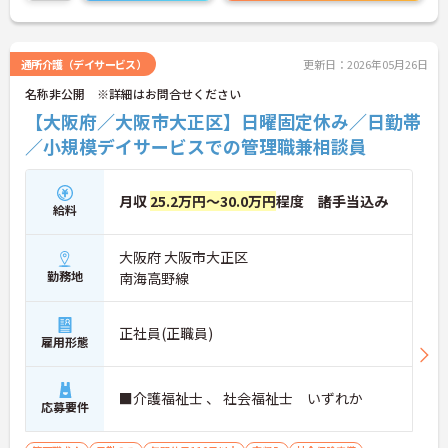
通所介護（デイサービス）
更新日：2026年05月26日
名称非公開 ※詳細はお問合せください
【大阪府／大阪市大正区】日曜固定休み／日勤帯
／小規模デイサービスでの管理職兼相談員
月収
25.2万円～30.0万円
程度 諸手当込み
給料
大阪府 大阪市大正区
勤務地
南海高野線
正社員(正職員)
雇用形態
■介護福祉士 、 社会福祉士 いずれか
応募要件