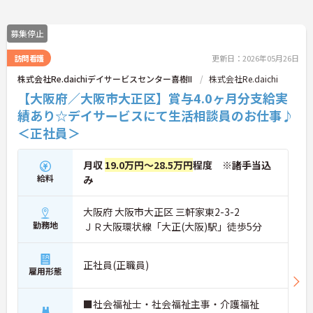
募集停止
訪問看護
更新日：2026年05月26日
株式会社Re.daichiデイサービスセンター喜樹II
株式会社Re.daichi
【大阪府／大阪市大正区】賞与4.0ヶ月分支給実
績あり☆デイサービスにて生活相談員のお仕事♪
＜正社員＞
月収
19.0万円～28.5万円
程度 ※諸手当込
給料
み
大阪府 大阪市大正区 三軒家東2-3-2
勤務地
ＪＲ大阪環状線「大正(大阪)駅」徒歩5分
正社員(正職員)
雇用形態
■社会福祉士・社会福祉主事・介護福祉