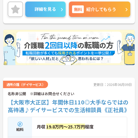
ご興味ある方には、面接対策ポイントなど、さらに
詳細をお話しいたしますのでお気軽にご相談くださ
詳細を見る
無料
紹介してもらう
い！
通所介護（デイサービス）
更新日：2026年06月09日
名称非公開 ※詳細はお問合せください
【大阪市大正区】年間休日110◎大手ならではの
高待遇♪デイサービスでの生活相談員《正社員》
月収
19.8万円～25.7万円
程度
給料