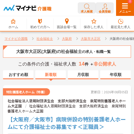
0
0
求人検索
会員登録
メニュー
ホーム
初めての方へ
面談会場一覧
保存した求人
最近見た求人
マイナビ介護職
社会福祉士
大阪府
大阪市大正区
大阪府の社会福
大阪市大正区(大阪府)の社会福祉士
の求人・転職一覧
14
この条件の介護・福祉求人数
非公開求人
件 ＋
おすすめ順
新着順
月収順
年収順
特別養護老人ホーム（特養）
更新日：2026年08月05日
社会福祉法人恩賜財団済生会 支部大阪府済生会 泉尾特別養護老人ホー
ム大正園
社会福祉法人恩賜財団済生会 支部大阪府済生会 泉尾特別
養護老人ホーム大正園
【大阪府／大阪市】病院併設の特別養護老人ホー
ムにて介護福祉士の募集です＜正職員＞