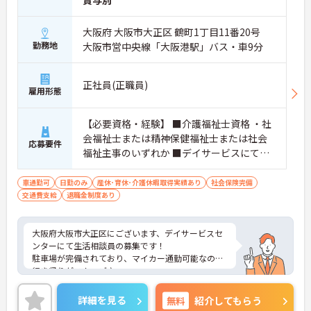
賞与別
大阪府 大阪市大正区 鶴町1丁目11番20号
勤務地
大阪市営中央線「大阪港駅」バス・車9分
正社員(正職員)
雇用形態
【必要資格・経験】 ■介護福祉士資格 ・社
会福祉士または精神保健福祉士または社会
応募要件
福祉主事のいずれか ■デイサービスにて生
活相談員経験のある方歓迎
車通勤可
日勤のみ
産休･育休･介護休暇取得実績あり
社会保険完備
交通費支給
退職金制度あり
大阪府大阪市大正区にございます、デイサービスセ
ンターにて生活相談員の募集です！
駐車場が完備されており、マイカー通勤可能なので
行き帰りがスムーズ♪
賞与・昇給制度あり！頑張りをしっかりと評価して
いるので、モチベーションを保ちやすい環境です★
詳細を見る
無料
紹介してもらう
育児休暇制度がありますので、ライフステージに応