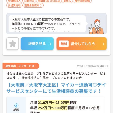
管理職求人
日勤のみ
年間休日110日以上
高収入
社会保険完備
交通費支給
退職金制度あり
大阪府大阪市大正区に位置する事業所です。
年間休日110日、日曜固定休みですので、プライベ
ートとの予定も立てやすいです。
ご興味ある方には、面接対策ポイントなど、さらに
詳細をお話しいたしますのでお気軽にご相談くださ
い！
詳細を見る
無料
紹介してもらう
通所介護（デイサービス）
更新日：2026年04月08日
社会福祉法人仁風会 プレミアムビオスの丘デイサービスセンター ビオ
スの丘
社会福祉法人仁風会 プレミアムビオスの丘
【大阪府／大阪市大正区】マイカー通勤可◎デイ
サービスセンターにて生活相談員の募集です！
月収
21.0万円～25.0万円
程度
年収
252万円～300万円
程度※月収×12か月
給料