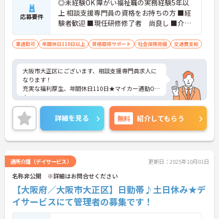
◎未経験OK 障がい福祉職の実務経験5年以
上 相談支援専門員の資格をお持ちの方 ■経
応募要件
験者歓迎 ■現任研修修了者 尚良し ■介護
支援専門員、社会福祉士、介護福祉士あれ
ば尚良し
車通勤可
年間休日110日以上
資格取得サポート
社会保険完備
交通費支給
大阪市大正区にございます、相談支援専門員求人に
なります！
充実な福利厚生、年間休日110日★マイカー通勤OK
♪
ご興味のある方は、マイナビ介護職までお問い合わ
せください。
詳細を見る
無料
紹介してもらう
通所介護（デイサービス）
更新日：2025年10月01日
名称非公開 ※詳細はお問合せください
【大阪府／大阪市大正区】日勤帯♪土日休み★デ
イサービスにて管理者の募集です！