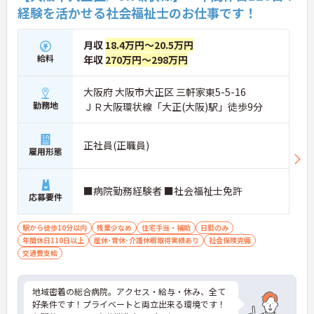
経験を活かせる社会福祉士のお仕事です！
月収
18.4万円～20.5万円
給料
年収
270万円～298万円
大阪府 大阪市大正区 三軒家東5-5-16
勤務地
ＪＲ大阪環状線「大正(大阪)駅」徒歩9分
正社員(正職員)
雇用形態
■病院勤務経験者 ■社会福祉士免許
応募要件
駅から徒歩10分以内
残業少なめ
住宅手当・補助
日勤のみ
年間休日110日以上
産休･育休･介護休暇取得実績あり
社会保険完備
交通費支給
地域密着の総合病院。アクセス・給与・休み、全て
好条件です！プライベートと両立出来る環境です！