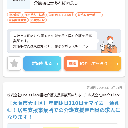
介護福祉士あれば尚良し
車通勤可
住宅手当・補助
年間休日110日以上
資格取得サポート
社会保険完備
交通費支給
大阪市大正区に位置する相談支援・居宅介護支援事
業所です。
資格取得支援制度もあり、働きながらスキルアップ
も目指せます。
基本土日がお休みですでの、メリハリつけてご就業
いただけます。
詳細を見る
無料
紹介してもらう
ご興味のある方には、面接対策ポイントなど、さら
に詳細をお話しいたしますのでお気軽にご相談くだ
さい！
更新日：2025年10月01日
株式会社One’s Place居宅介護支援事業所ほたる
株式会社One’s Place
【大阪市大正区】年間休日110日★マイカー通勤
◎！居宅支援事業所での介護支援専門員の求人に
なります！