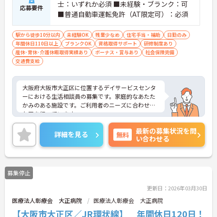
士：いずれか必須 ■未経験・ブランク：可
応募要件
■普通自動車運転免許（AT限定可）：必須
駅から徒歩10分以内
未経験OK
残業少なめ
住宅手当・補助
日勤のみ
年間休日110日以上
ブランクOK
資格取得サポート
研修制度あり
産休･育休･介護休暇取得実績あり
ボーナス・賞与あり
社会保険完備
交通費支給
大阪府大阪市大正区に位置するデイサービスセンタ
ーにおける生活相談員の募集です。家庭的なあたた
かみのある施設です。ご利用者のニーズに合わせた
ケアを行っています。
賞与は4.0ヶ月分の支給実績があり、頑張りがきちん
最新の募集状況を問
と評価されるのでモチベーションアップにつながり
詳細を見る
無料
い合わせる
ます。また、残業は月平均10時間程度なので、ワー
クライフバランスを保ちながらご勤務いただけま
す。
ご興味のある方には、面接対策ポイントなど、さら
募集停止
に詳細をお話しいたしますのでお気軽にご相談くだ
さい！
更新日：2026年03月30日
医療法人彰療会 大正病院
医療法人彰療会 大正病院
【大阪市大正区／JR環状線】 年間休日120日！