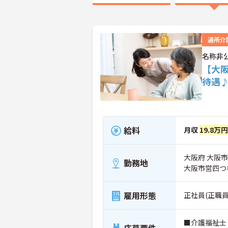
通所介
名称非
【大
待遇
給料
月収
19.8万
大阪府 大阪
勤務地
大阪市営四つ
雇用形態
正社員(正職員
■介護福祉士