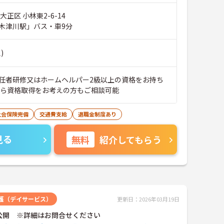
大正区 小林東2-6-14
木津川駅」バス・車9分
)
任者研修又はホームヘルパー2級以上の資格をお持ち
から資格取得をお考えの方もご相談可能
社会保険完備
交通費支給
退職金制度あり
見る
無料
紹介してもらう
護（デイサービス）
更新日：2026年03月19日
公開 ※詳細はお問合せください