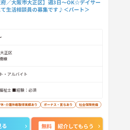
阪府／大阪市大正区】週3日～OK☆デイサー
にて生活相談員の募集です♪＜パート＞
～
市大正区
橋線
ト・アルバイト
福祉士 ■経験：必須
育休･介護休暇取得実績あり
ボーナス・賞与あり
社会保険完備
見る
無料
紹介してもらう