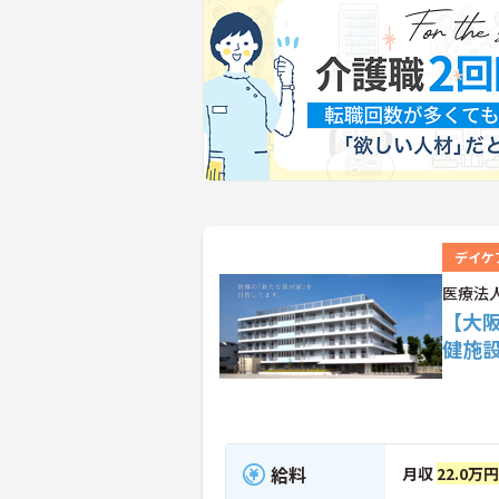
デイケ
医療法
【大
健施
給料
月収
22.0万円