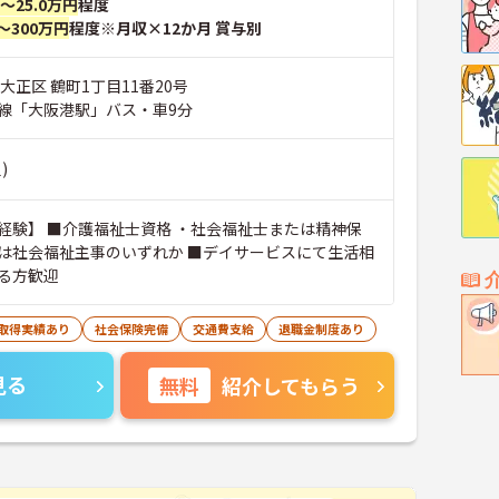
円～25.0万円
程度
～300万円
程度※月収×12か月 賞与別
大正区 鶴町1丁目11番20号
線「大阪港駅」バス・車9分
)
経験】 ■介護福祉士資格 ・社会福祉士または精神保
は社会福祉主事のいずれか ■デイサービスにて生活相
る方歓迎
暇取得実績あり
社会保険完備
交通費支給
退職金制度あり
見る
無料
紹介してもらう