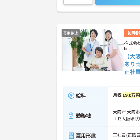
募集停止
訪問看
株式会社
hi
【大阪
あり
正社
給料
月収
19.0万
大阪府 大阪市
勤務地
ＪＲ大阪環状
雇用形態
正社員(正職員