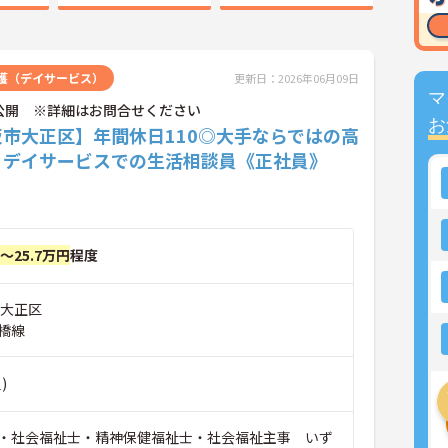
護（デイサービス）
更新日：2026年06月09日
マ
公開 ※詳細はお問合せください
お
阪市大正区】年間休日110◎大手ならではの高
♪デイサービスでの生活相談員《正社員》
円～25.7万円
程度
市大正区
橋線
)
・社会福祉士・精神保健福祉士・社会福祉主事 いず