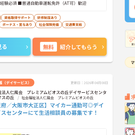
員経験必須 ■普通自動車運転免許（AT可）歓迎
資格取得サポート
研修制度あり
ボーナス・賞与あり
社会保険完備
交通費支給
見る
無料
紹介してもらう
護（デイサービス）
更新日：2026年04月08日
祉法人仁風会 プレミアムビオスの丘デイサービスセンタ
オスの丘
社会福祉法人仁風会 プレミアムビオスの丘
阪府／大阪市大正区】マイカー通勤可◎デイ
ビスセンターにて生活相談員の募集です！