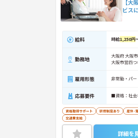
【大
ビス
給料
時給
1,250円
大阪府 大阪
勤務地
大阪市営四つ
雇用形態
非常勤・パー
応募要件
■資格：社会
資格取得サポート
研修制度あり
産休･
交通費支給
詳細を