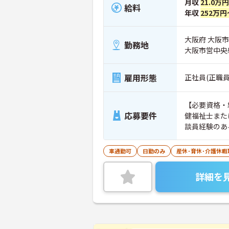
月収
21.0万
給料
年収
252万円
大阪府 大阪市
勤務地
大阪市営中央
雇用形態
正社員(正職員
【必要資格・
応募要件
健福祉士また
談員経験のあ
車通勤可
日勤のみ
産休･育休･介護休
詳細を