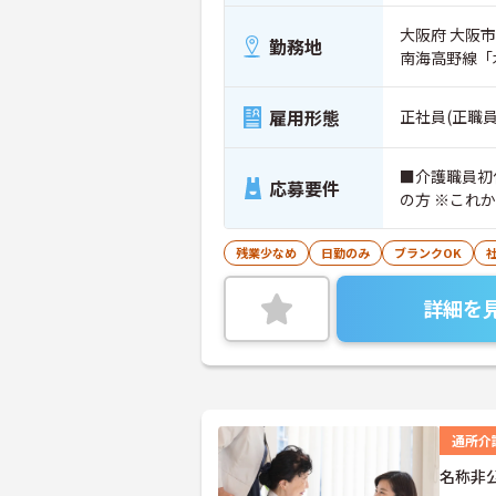
大阪府 大阪市
勤務地
南海高野線「
雇用形態
正社員(正職員
■介護職員初
応募要件
の方 ※これ
残業少なめ
日勤のみ
ブランクOK
詳細を
通所介
名称非