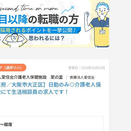
ア（通所リハ）
更新日：2026年03月30日
人愛信会介護老人保健施設 愛の里
医療法人愛信会
阪府／大阪市大正区】日勤のみ◎介護老人保
設にて生活相談員の求人です！
～程度