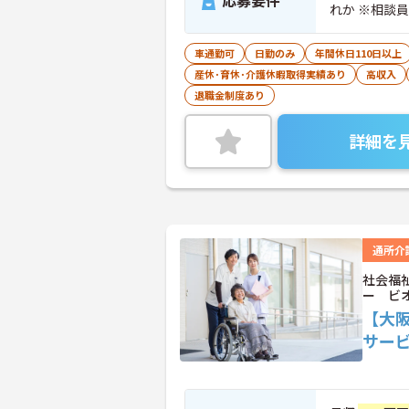
応募要件
れか ※相談
車通勤可
日勤のみ
年間休日110日以上
産休･育休･介護休暇取得実績あり
高収入
退職金制度あり
詳細を
通所介
社会福
ー ビ
【大
サー