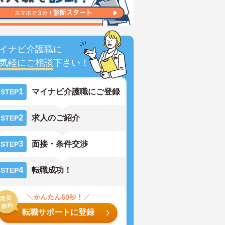
イナビ介護職に
気軽にご相談
下さい！
1
マイナビ介護職にご登録
STEP
2
求人のご紹介
STEP
3
面接・条件交渉
STEP
4
転職成功！
STEP
転職サポートに登録