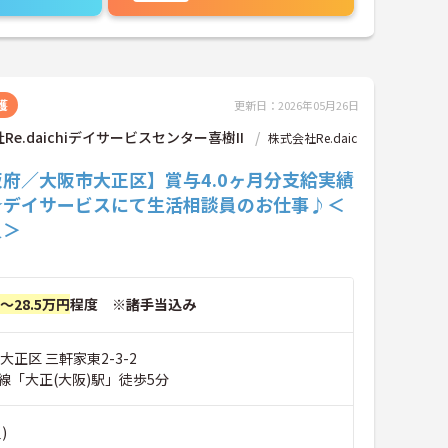
護
更新日：2026年05月26日
Re.daichiデイサービスセンター喜樹II
株式会社Re.daic
府／大阪市大正区】賞与4.0ヶ月分支給実績
☆デイサービスにて生活相談員のお仕事♪＜
員＞
円～28.5万円
程度 ※諸手当込み
大正区 三軒家東2-3-2
線「大正(大阪)駅」徒歩5分
)