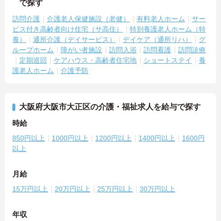
で探す
訪問介護
介護老人保健施設（老健）
有料老人ホーム
サー
ビス付き高齢者向け住宅（サ高住）
特別養護老人ホーム（特
養）
通所介護（デイサービス）
デイケア（通所リハ）
グ
ループホーム
障がい者施設
訪問入浴
訪問看護
訪問診療
定期巡回
ケアハウス・高齢者住宅地
ショートステイ
養
護老人ホーム
介護予防
大阪府大阪市大正区の介護・福祉求人を給与で探す
時給
850円以上
1000円以上
1200円以上
1400円以上
1600円
以上
月給
15万円以上
20万円以上
25万円以上
30万円以上
年収