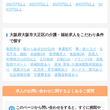
250万円以上
300万円以上
350万円以上
400万円以上
50
0万円以上
大阪府大阪市大正区の介護・福祉求人をこだわり条件
で探す
夜勤専従
駅から徒歩10分以内
車通勤可
寮・借り上げ
住
宅手当・補助
未経験OK
管理職求人
無資格OK
高収入
年間休日110日以上
土日祝休
日勤のみ
ブランクOK
資格
取得サポート
研修制度あり
産休･育休･介護休暇取得実績あ
り
残業少なめ
託児所・育児補助あり
ボーナス・賞与あり
社会保険完備
交通費支給
退職金制度あり
求人のお問い合わせに関するよくあるご質問
このページから問い合わせをすると、すぐに病院や