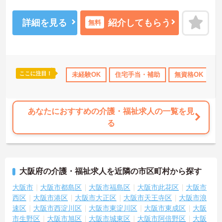
援制度があるため、働きながらスキルアップも目指せます◎育児休
暇取得実績・勤務時間や勤務日の相談もしやすく、お子様がいらっ
しゃる方でも安心して働けます♪
詳細を見る
紹介してもらう
無料
ご興味ある方には、面接対策ポイントなど、さらに詳細をお話しい
たしますのでお気軽にご相談ください！
ここに注目！
あり
ボーナス・賞与あり
未経験OK
住宅手当・補助
無資格OK
あなたにおすすめの介護・福祉求人の一覧を見
る
大阪府の介護・福祉求人を近隣の市区町村から探す
大阪市
大阪市都島区
大阪市福島区
大阪市此花区
大阪市
西区
大阪市港区
大阪市大正区
大阪市天王寺区
大阪市浪
速区
大阪市西淀川区
大阪市東淀川区
大阪市東成区
大阪
市生野区
大阪市旭区
大阪市城東区
大阪市阿倍野区
大阪