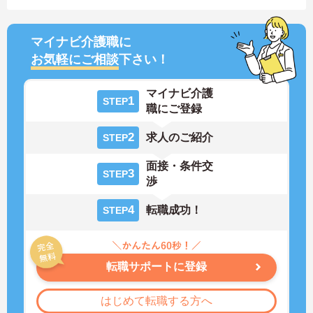
マイナビ介護職に
お気軽にご相談
下さい！
マイナビ介護
1
STEP
職にご登録
2
求人のご紹介
STEP
面接・条件交
3
STEP
渉
4
転職成功！
STEP
転職サポートに登録
はじめて転職する方へ