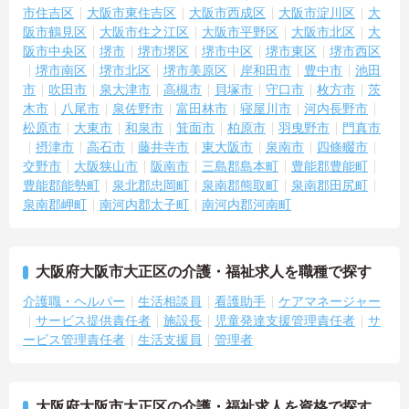
市住吉区
大阪市東住吉区
大阪市西成区
大阪市淀川区
大
阪市鶴見区
大阪市住之江区
大阪市平野区
大阪市北区
大
阪市中央区
堺市
堺市堺区
堺市中区
堺市東区
堺市西区
堺市南区
堺市北区
堺市美原区
岸和田市
豊中市
池田
市
吹田市
泉大津市
高槻市
貝塚市
守口市
枚方市
茨
木市
八尾市
泉佐野市
富田林市
寝屋川市
河内長野市
松原市
大東市
和泉市
箕面市
柏原市
羽曳野市
門真市
摂津市
高石市
藤井寺市
東大阪市
泉南市
四條畷市
交野市
大阪狭山市
阪南市
三島郡島本町
豊能郡豊能町
豊能郡能勢町
泉北郡忠岡町
泉南郡熊取町
泉南郡田尻町
泉南郡岬町
南河内郡太子町
南河内郡河南町
大阪府大阪市大正区の介護・福祉求人を職種で探す
介護職・ヘルパー
生活相談員
看護助手
ケアマネージャー
サービス提供責任者
施設長
児童発達支援管理責任者
サ
ービス管理責任者
生活支援員
管理者
大阪府大阪市大正区の介護・福祉求人を資格で探す