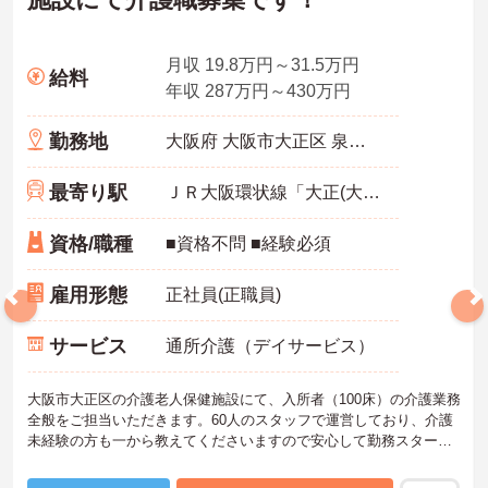
月収 19.8万円～31.5万円
給料
年収 287万円～430万円
勤務地
大阪府 大阪市大正区 泉尾2-20-4
最寄り駅
ＪＲ大阪環状線「大正(大阪)駅」徒歩15分
資格/職種
■資格不問 ■経験必須
雇用形態
正社員(正職員)
サービス
通所介護（デイサービス）
大阪市大正区の介護老人保健施設にて、入所者（100床）の介護業務
全般をご担当いただきます。60人のスタッフで運営しており、介護
未経験の方も一から教えてくださいますので安心して勤務スタート
できます。日勤のみの勤務ご希望の方もご相談ください。
ご興味をお持ちの方は是非マイナビ医療介護のお仕事までお問い合