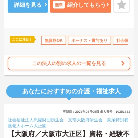
わせください！
詳細を見る
紹介してもらう
無料
ここに注目！
通費支給
無資格OK
ボーナス・賞与あり
社会保険完
この法人の別の求人の一覧を見る
あなたにおすすめの介護・福祉求人
更新日：2026年08月05日 求人番号：10251852
社会福祉法人恩賜財団済生会 支部大阪府済生会 泉尾特別養
護老人ホーム大正園
【大阪府／大阪市大正区】資格・経験不