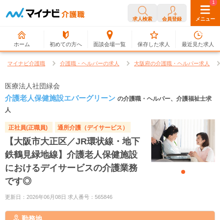
0
1
求人検索
会員登録
メニュー
ホーム
初めての方へ
面談会場一覧
保存した求人
最近見た求人
マイナビ介護職
介護職・ヘルパーの求人
大阪府の介護職・ヘルパー求人
医療法人社団緑会
介護老人保健施設エバーグリーン
の介護職・ヘルパー、介護福祉士求
人
正社員(正職員)
通所介護（デイサービス）
【大阪市大正区／JR環状線・地下
鉄鶴見緑地線】介護老人保健施設
におけるデイサービスの介護業務
です◎
更新日：2026年06月08日 求人番号：565846
勤務地