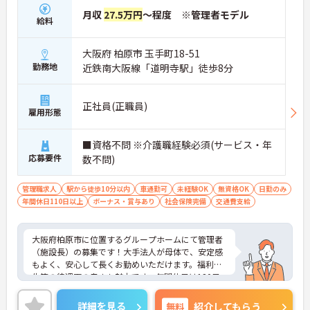
月収
27.5万円
～程度 ※管理者モデル
給料
大阪府 柏原市 玉手町18-51
勤務地
近鉄南大阪線「道明寺駅」徒歩8分
正社員(正職員)
雇用形態
■資格不問 ※介護職経験必須(サービス・年
応募要件
数不問)
管理職求人
駅から徒歩10分以内
車通勤可
未経験OK
無資格OK
日勤のみ
年間休日110日以上
ボーナス・賞与あり
社会保険完備
交通費支給
大阪府柏原市に位置するグループホームにて管理者
（施設長）の募集です！大手法人が母体で、安定感
もよく、安心して長くお勤めいただけます。福利厚
生等の待遇面の良さも魅力です。年間休日は120日
以上と多く、ワークライフバランスを重視した働き
方も叶います。
詳細を見る
無料
紹介してもらう