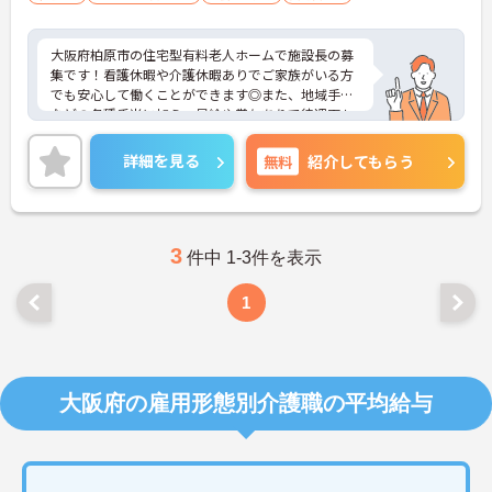
大阪府柏原市の住宅型有料老人ホームで施設長の募
集です！看護休暇や介護休暇ありでご家族がいる方
でも安心して働くことができます◎また、地域手当
などの各種手当に加え、昇給や賞与ありで待遇面も
ばっちり！あなたの頑張りがしっかり評価される職
場です♪ご興味のある方は面接ポイントをお伝えし
詳細を見る
無料
紹介してもらう
ますので、お気軽にご連絡ください！
3
件中 1-3件を表示
1
大阪府の雇用形態別介護職の平均給与