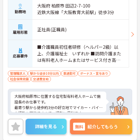
大阪府 柏原市 田辺2-7-100
勤務地
近鉄大阪線「大阪教育大前駅」徒歩3分
正社員(正職員)
雇用形態
■介護職員初任者研修（ヘルパー2級）以
上、介護福祉士 いずれか ■訪問介護また
応募要件
は有料老人ホームまたはサービス付き高齢
者向け住宅での実務経験
管理職求人
駅から徒歩10分以内
車通勤可
ボーナス・賞与あり
社会保険完備
交通費支給
大阪府柏原市に位置する住宅型有料老人ホームで施
設長のお仕事です。
最寄り駅から徒歩約3分の好立地でマイカー・バイ
ク通勤も可能ですので、通勤に便利です。
休暇制度が充実しているので、ご家庭などプライベ
ートとの両立も実現しやすいですね◎
詳細を見る
無料
紹介してもらう
ご興味のある方には、面接対策ポイントなど、さら
に詳細をご案内しますのでお気軽にご相談くださ