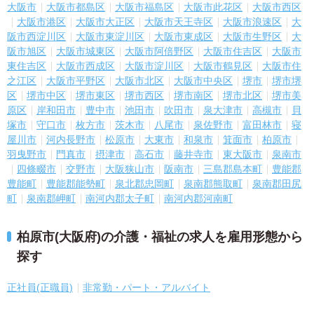
大阪市
大阪市都島区
大阪市福島区
大阪市此花区
大阪市西区
大阪市港区
大阪市大正区
大阪市天王寺区
大阪市浪速区
大
阪市西淀川区
大阪市東淀川区
大阪市東成区
大阪市生野区
大
阪市旭区
大阪市城東区
大阪市阿倍野区
大阪市住吉区
大阪市
東住吉区
大阪市西成区
大阪市淀川区
大阪市鶴見区
大阪市住
之江区
大阪市平野区
大阪市北区
大阪市中央区
堺市
堺市堺
区
堺市中区
堺市東区
堺市西区
堺市南区
堺市北区
堺市美
原区
岸和田市
豊中市
池田市
吹田市
泉大津市
高槻市
貝
塚市
守口市
枚方市
茨木市
八尾市
泉佐野市
富田林市
寝
屋川市
河内長野市
松原市
大東市
和泉市
箕面市
柏原市
羽曳野市
門真市
摂津市
高石市
藤井寺市
東大阪市
泉南市
四條畷市
交野市
大阪狭山市
阪南市
三島郡島本町
豊能郡
豊能町
豊能郡能勢町
泉北郡忠岡町
泉南郡熊取町
泉南郡田尻
町
泉南郡岬町
南河内郡太子町
南河内郡河南町
柏原市(大阪府)の介護・福祉の求人を雇用形態から
探す
正社員(正職員)
非常勤・パート・アルバイト