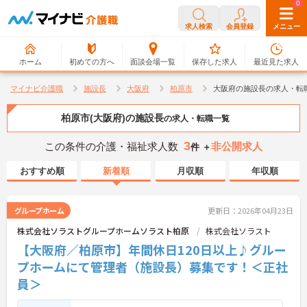
0
0
求人検索
会員登録
メニュー
ホーム
初めての方へ
面談会場一覧
保存した求人
最近見た求人
マイナビ介護職
施設長
大阪府
柏原市
大阪府の施設長の求人・転
柏原市(大阪府)の施設長
の求人・転職一覧
3
この条件の介護・福祉求人数
非公開求人
件 ＋
おすすめ順
新着順
月収順
年収順
グループホーム
更新日：2026年04月23日
株式会社ソラストグループホームソラスト柏原
株式会社ソラスト
【大阪府／柏原市】年間休日120日以上♪グルー
プホームにて管理者（施設長）募集です！＜正社
員＞