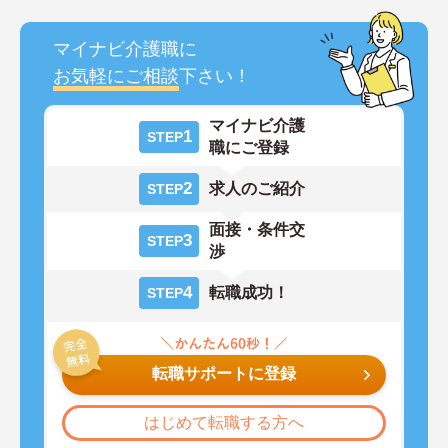
マイナビ介護職に
お気軽にご相談
下さい！
マイナビ介護
1
STEP
職にご登録
2
求人のご紹介
STEP
面接・条件交
3
STEP
渉
4
転職成功！
STEP
転職サポートに登録
はじめて転職する方へ