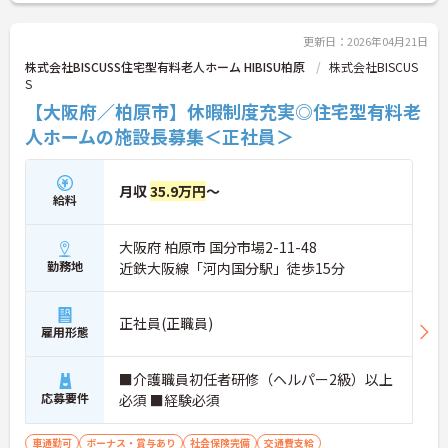
い！
更新日：2026年04月21日
株式会社BISCUSS住宅型有料老人ホーム HIBISU柏原
株式会社BISCUS
S
【大阪府／柏原市】休暇制度充実◎住宅型有料老
人ホームの施設長募集＜正社員＞
月収
35.9万円
～
給料
大阪府 柏原市 国分市場2-11-48
勤務地
近鉄大阪線「河内国分駅」徒歩15分
正社員(正職員)
雇用形態
■介護職員初任者研修（ヘルパー2級）以上
応募要件
必須 ■経験必須
車通勤可
ボーナス・賞与あり
社会保険完備
交通費支給