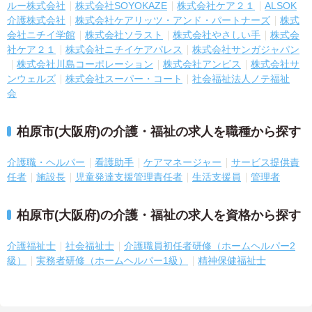
ルー株式会社
株式会社SOYOKAZE
株式会社ケア２１
ALSOK
介護株式会社
株式会社ケアリッツ・アンド・パートナーズ
株式
会社ニチイ学館
株式会社ソラスト
株式会社やさしい手
株式会
社ケア２１
株式会社ニチイケアパレス
株式会社サンガジャパン
株式会社川島コーポレーション
株式会社アンビス
株式会社サ
ンウェルズ
株式会社スーパー・コート
社会福祉法人ノテ福祉
会
柏原市(大阪府)の介護・福祉の求人を職種から探す
介護職・ヘルパー
看護助手
ケアマネージャー
サービス提供責
任者
施設長
児童発達支援管理責任者
生活支援員
管理者
柏原市(大阪府)の介護・福祉の求人を資格から探す
介護福祉士
社会福祉士
介護職員初任者研修（ホームヘルパー2
級）
実務者研修（ホームヘルパー1級）
精神保健福祉士