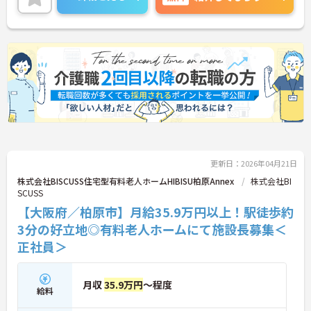
ご興味ある方には、面接対策ポイントなど、さらに
詳細をお話しいたしますのでお気軽にご相談くださ
い！
更新日：2026年04月21日
株式会社BISCUSS住宅型有料老人ホームHIBISU柏原Annex
株式会社BI
SCUSS
【大阪府／柏原市】月給35.9万円以上！駅徒歩約
3分の好立地◎有料老人ホームにて施設長募集＜
正社員＞
月収
35.9万円
～程度
給料