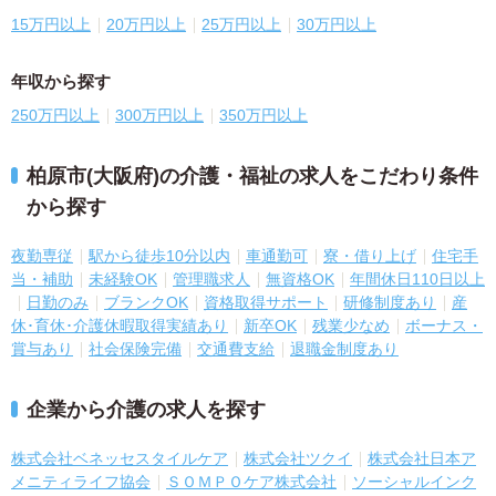
15万円以上
20万円以上
25万円以上
30万円以上
年収から探す
250万円以上
300万円以上
350万円以上
柏原市(大阪府)の介護・福祉の求人をこだわり条件
から探す
夜勤専従
駅から徒歩10分以内
車通勤可
寮・借り上げ
住宅手
当・補助
未経験OK
管理職求人
無資格OK
年間休日110日以上
日勤のみ
ブランクOK
資格取得サポート
研修制度あり
産
休･育休･介護休暇取得実績あり
新卒OK
残業少なめ
ボーナス・
賞与あり
社会保険完備
交通費支給
退職金制度あり
企業から介護の求人を探す
株式会社ベネッセスタイルケア
株式会社ツクイ
株式会社日本ア
メニティライフ協会
ＳＯＭＰＯケア株式会社
ソーシャルインク