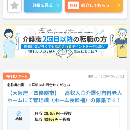
力しています。年間休日は111日、夏季・冬季休暇
詳細を見る
無料
紹介してもらう
もしっかり取得可能です。また、映画やレジャー施
設の割引が受けられる組合制度や、毎年もらえるお
誕生日プレゼントなど、ユニークで充実した福利厚
生も嬉しいポイント。マネジメント経験を活かし、
スタッフを大切にしながらより良い施設を創ってい
きたいという意欲のある方に最適な環境です。本社
によるサポート体制も整っているため、施設運営に
専念できます。ご興味のある方は詳細等をお伝えし
ますので、お気軽にお問い合わせください。
有料老人ホーム
更新日：2026年07月01日
名称非公開 ※詳細はお問合せください
【大阪府／四條畷市】 高収入◎介護付有料老人
ホームにて管理職（ホーム長候補）の募集です！
月収
28.6万円
～程度
給料
年収
439万円
～程度