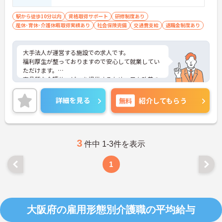
門員免許 ■普通自動車免許（ＡＴ限定可）
駅から徒歩10分以内
資格取得サポート
研修制度あり
産休･育休･介護休暇取得実績あり
社会保険完備
交通費支給
退職金制度あり
大手法人が運営する施設での求人です。
福利厚生が整っておりますので安心して就業してい
ただけます。
高品質な介護サービスを提供するため、日々改善の
努力を行っています。お客様はもちろんスタッフも
安全で安心して働ける環境が整っています。
詳細を見る
無料
紹介してもらう
ご興味のある方は是非お気軽にお問い合わせくださ
い。
3
件中 1-3件を表示
1
大阪府の雇用形態別介護職の平均給与