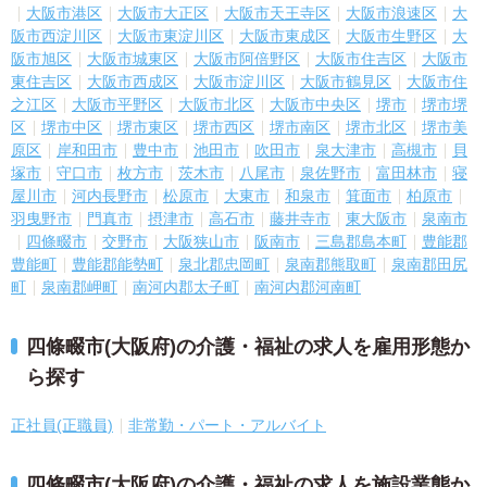
大阪市港区
大阪市大正区
大阪市天王寺区
大阪市浪速区
大
阪市西淀川区
大阪市東淀川区
大阪市東成区
大阪市生野区
大
阪市旭区
大阪市城東区
大阪市阿倍野区
大阪市住吉区
大阪市
東住吉区
大阪市西成区
大阪市淀川区
大阪市鶴見区
大阪市住
之江区
大阪市平野区
大阪市北区
大阪市中央区
堺市
堺市堺
区
堺市中区
堺市東区
堺市西区
堺市南区
堺市北区
堺市美
原区
岸和田市
豊中市
池田市
吹田市
泉大津市
高槻市
貝
塚市
守口市
枚方市
茨木市
八尾市
泉佐野市
富田林市
寝
屋川市
河内長野市
松原市
大東市
和泉市
箕面市
柏原市
羽曳野市
門真市
摂津市
高石市
藤井寺市
東大阪市
泉南市
四條畷市
交野市
大阪狭山市
阪南市
三島郡島本町
豊能郡
豊能町
豊能郡能勢町
泉北郡忠岡町
泉南郡熊取町
泉南郡田尻
町
泉南郡岬町
南河内郡太子町
南河内郡河南町
四條畷市(大阪府)の介護・福祉の求人を雇用形態か
ら探す
正社員(正職員)
非常勤・パート・アルバイト
四條畷市(大阪府)の介護・福祉の求人を施設業態か