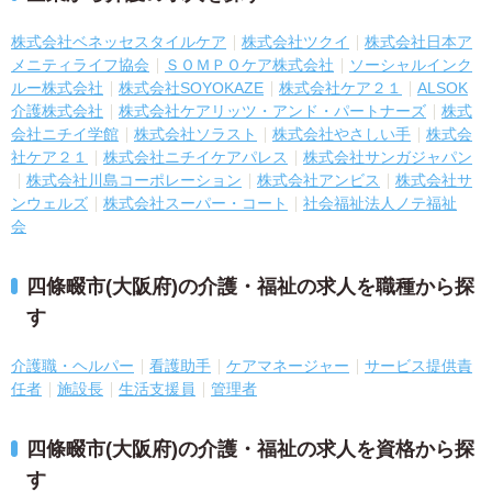
株式会社ベネッセスタイルケア
株式会社ツクイ
株式会社日本ア
メニティライフ協会
ＳＯＭＰＯケア株式会社
ソーシャルインク
ルー株式会社
株式会社SOYOKAZE
株式会社ケア２１
ALSOK
介護株式会社
株式会社ケアリッツ・アンド・パートナーズ
株式
会社ニチイ学館
株式会社ソラスト
株式会社やさしい手
株式会
社ケア２１
株式会社ニチイケアパレス
株式会社サンガジャパン
株式会社川島コーポレーション
株式会社アンビス
株式会社サ
ンウェルズ
株式会社スーパー・コート
社会福祉法人ノテ福祉
会
四條畷市(大阪府)の介護・福祉の求人を職種から探
す
介護職・ヘルパー
看護助手
ケアマネージャー
サービス提供責
任者
施設長
生活支援員
管理者
四條畷市(大阪府)の介護・福祉の求人を資格から探
す