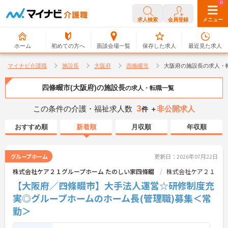
0
0
求人検索
会員登録
メニュー
ホーム
初めての方へ
面談会場一覧
保存した求人
最近見た求人
マイナビ介護職
施設長
大阪府
四條畷市
大阪府の施設長の求人・
四條畷市(大阪府)の施設長
の求人・転職一覧
3
この条件の介護・福祉求人数
非公開求人
件 ＋
おすすめ順
新着順
月収順
年収順
グループホーム
更新日：2026年07月22日
株式会社ケア２１グループホーム たのしい家四條畷
株式会社ケア２１
【大阪府／四條畷市】大手法人運営☆研修制度充
実◎グループホームのホーム長(管理職)募集＜常
勤＞