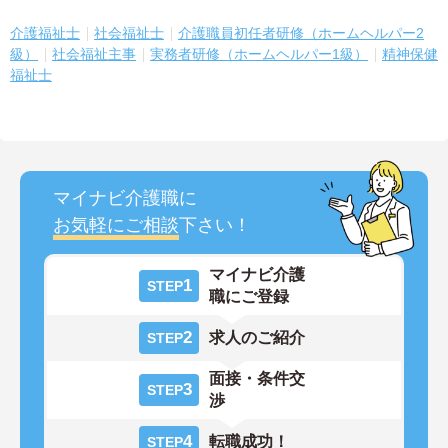
介護福祉士
社会福祉士
介護職員初任者研修（ホームヘルパー2
級）
社会福祉主事
実務者研修（ホームヘルパー1級）
精神保健
福祉士
マイナビ介護職に
お気軽にご相談
下さい！
マイナビ介護
1
STEP
職にご登録
2
求人のご紹介
STEP
面接・条件交
3
STEP
渉
4
転職成功！
STEP