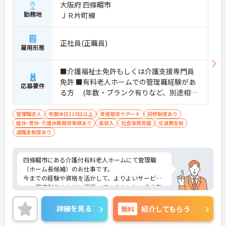
大阪府 四條畷市
勤務地
ＪＲ片町線
正社員(正職員)
雇用形態
■介護福祉士免許もしくは介護支援専門員
免許 ■有料老人ホームでの管理職経験があ
応募要件
る方 (年数・ブランク有りなど、別途相談)
■転勤が可能な方
管理職求人
年間休日110日以上
資格取得サポート
研修制度あり
産休･育休･介護休暇取得実績あり
高収入
社会保険完備
交通費支給
退職金制度あり
四條畷市にある介護付有料老人ホームにて管理職
（ホーム長候補）のお仕事です。
今までの経験や資格を活かして、よりよいサービ
ス・環境創りのために頑張っていきたいという方歓
迎！
社会保険はもちろん退職金制度も整えているので、
詳細を見る
無料
紹介してもらう
安心してお仕事を続けられますよ。
ご興味がある方は是非一度マイナビまでお問い合わ