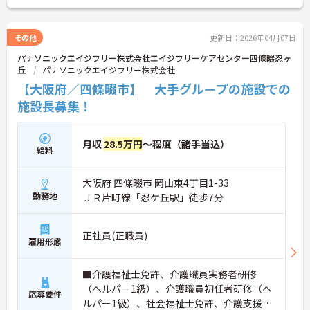
せください。さらに詳細などお伝えします！
その他
更新日：2026年04月07日
パナソニックエイジフリー株式会社エイジフリーケアセンター四條畷忍ヶ
丘
パナソニックエイジフリー株式会社
【大阪府／四條畷市】 大手グループの施設での
施設長募集！
月収
28.5万円
～程度（諸手当込）
給料
大阪府 四條畷市 岡山東4丁目1-33
勤務地
ＪＲ片町線「忍ケ丘駅」徒歩7分
正社員(正職員)
雇用形態
■介護福祉士免許、介護職員実務者研修
（ヘルパー1級）、介護職員初任者研修（ヘ
応募要件
ルパー1級）、社会福祉士免許、介護支援専