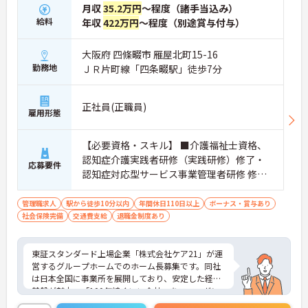
月収
35.2万円
～程度（諸手当込み）
給料
年収
422万円
～程度（別途賞与付与）
大阪府 四條畷市 雁屋北町15-16
勤務地
ＪＲ片町線「四条畷駅」徒歩7分
正社員(正職員)
雇用形態
【必要資格・スキル】 ■介護福祉士資格、
認知症介護実践者研修（実践研修）修了・
応募要件
認知症対応型サービス事業管理者研修 修了
■マネジメント経験がある方(副施設長など)
管理職求人
駅から徒歩10分以内
年間休日110日以上
ボーナス・賞与あり
社会保険完備
交通費支給
退職金制度あり
東証スタンダード上場企業「株式会社ケア21」が運
営するグループホームでのホーム長募集です。同社
は日本全国に事業所を展開しており、安定した経営
基盤が魅力。「100年続くいい会社」をスローガン
に、スタッフが安心して長く働ける環境づくりに注