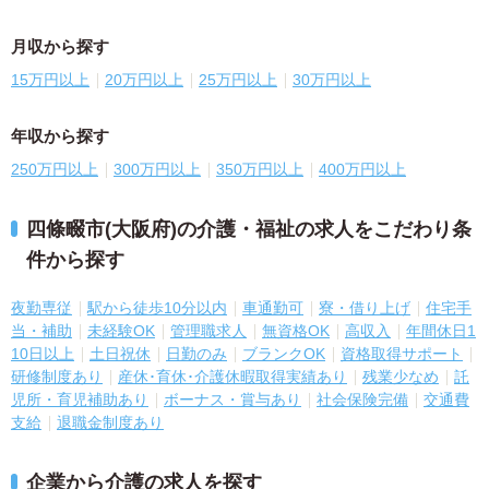
月収から探す
15万円以上
20万円以上
25万円以上
30万円以上
年収から探す
250万円以上
300万円以上
350万円以上
400万円以上
四條畷市(大阪府)の介護・福祉の求人をこだわり条
件から探す
夜勤専従
駅から徒歩10分以内
車通勤可
寮・借り上げ
住宅手
当・補助
未経験OK
管理職求人
無資格OK
高収入
年間休日1
10日以上
土日祝休
日勤のみ
ブランクOK
資格取得サポート
研修制度あり
産休･育休･介護休暇取得実績あり
残業少なめ
託
児所・育児補助あり
ボーナス・賞与あり
社会保険完備
交通費
支給
退職金制度あり
企業から介護の求人を探す