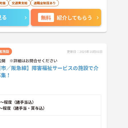
完備
交通費支給
退職金制度あり
見る
無料
紹介してもらう
者施設
更新日：2025年10月01日
公開 ※詳細はお問合せください
面市／阪急線】障害福祉サービスの施設で介
募集！
～程度（諸手当込）
～程度（諸手当・賞与込）