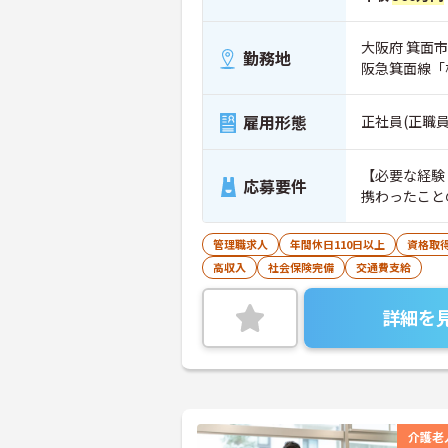
大阪府 箕面市 
勤務地
阪急箕面線「桜
雇用形態
正社員(正職員
【必要な経験
応募要件
携わったこと
管理職求人
年間休日110日以上
資格取
高収入
社会保険完備
交通費支給
詳細を
介護老