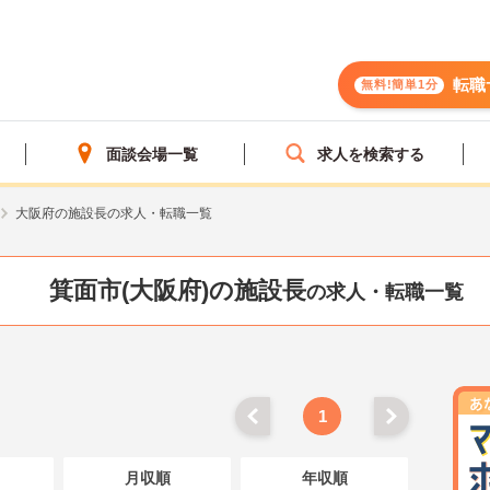
転職
無料!簡単1分
面談会場一覧
求人を検索する
大阪府の施設長の求人・転職一覧
箕面市(大阪府)の施設長
の求人・転職一覧
1
月収順
年収順