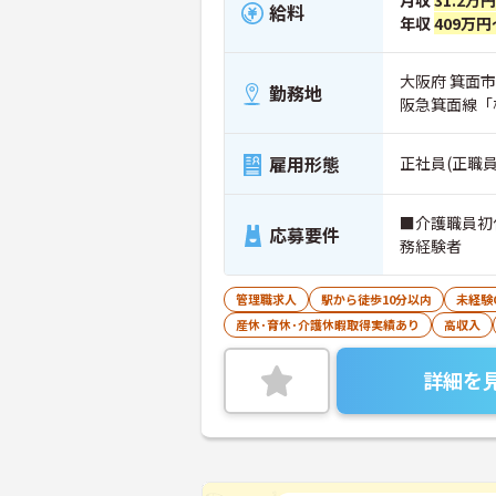
月収
31.2万
給料
年収
409万円
大阪府 箕面市
勤務地
阪急箕面線「
雇用形態
正社員(正職員
■介護職員初
応募要件
務経験者
管理職求人
駅から徒歩10分以内
未経験
産休･育休･介護休暇取得実績あり
高収入
詳細を