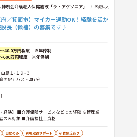
人神明会介護老人保健施設「ラ・アケソニア」
医療法人
阪府／箕面市】マイカー通勤OK！経験を活か
施設長（候補）の募集です♪
円～40.0万円
程度 ※年俸制
～600万円
程度 ※年俸制
 白島１-１９-３
箕面駅」バス・車7分
)
・経験】 ■介護保険サービスなどでの経験 ※管理業
者のみ対象 ■介護福祉士資格
日勤のみ
資格取得サポート
研修制度あり