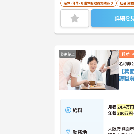
産休･育休･介護休暇取得実績あり
社会保険
詳細を
募集停止
障がい
名称非
【箕
護職
月収
24.4万円
給料
年収
380万円
大阪府 箕面市
勤務地