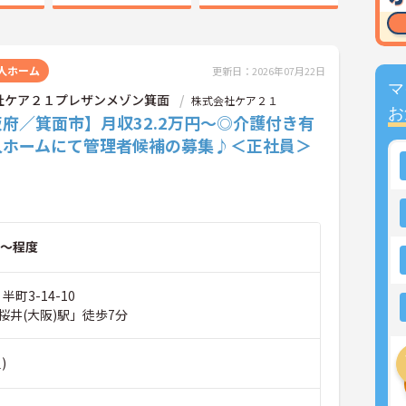
人ホーム
更新日：2026年07月22日
マ
社ケア２１プレザンメゾン箕面
株式会社ケア２１
お
府／箕面市】月収32.2万円～◎介護付き有
人ホームにて管理者候補の募集♪＜正社員＞
～程度
半町3-14-10
桜井(大阪)駅」徒歩7分
)