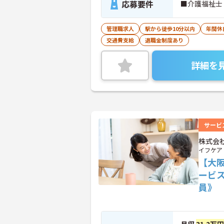
応募要件
■介護福祉士
管理職求人
駅から徒歩10分以内
年間休
交通費支給
退職金制度あり
詳細を
サービ
株式会
イフケア
【大
ービ
員》