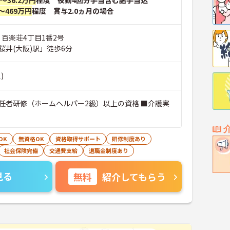
円～36.2万円
程度 夜勤4回分手当含む諸手当込
～469万円
程度 賞与2.0ヵ月の場合
 百楽荘4丁目1番2号
桜井(大阪)駅」徒歩6分
)
任者研修（ホームヘルパー2級）以上の資格 ■介護実
OK
無資格OK
資格取得サポート
研修制度あり
社会保険完備
交通費支給
退職金制度あり
見る
無料
紹介してもらう