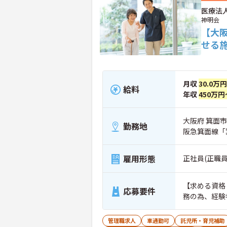
医療法
神明会
【大
せる
月収
30.0万
給料
年収
450万円
大阪府 箕面市
勤務地
阪急箕面線「
雇用形態
正社員(正職員
【求める資格
応募要件
務の為、経験
管理職求人
車通勤可
託児所・育児補助