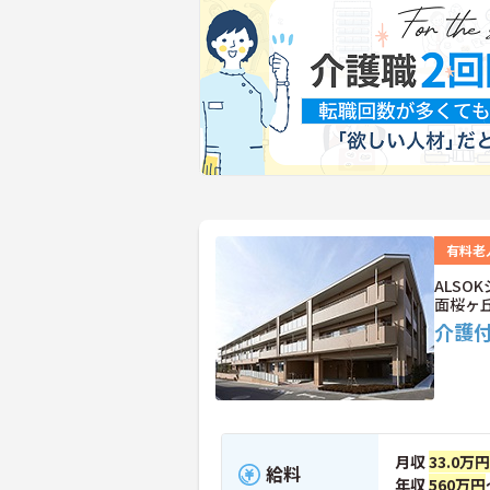
有料老
ALS
面桜ヶ
介護
月収
33.0万円
給料
年収
560万円