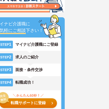
イナビ介護職に
気軽にご相談
下さい！
1
マイナビ介護職にご登録
STEP
2
求人のご紹介
STEP
3
面接・条件交渉
STEP
4
転職成功！
STEP
転職サポートに登録