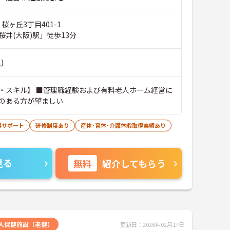
桜ヶ丘3丁目401-1
井(大阪)駅」徒歩13分
)
・スキル】 ■管理職経験および有料老人ホーム経営に
のある方が望ましい
得サポート
研修制度あり
産休･育休･介護休暇取得実績あり
見る
無料
紹介してもらう
人保健施設（老健）
更新日：2026年02月17日