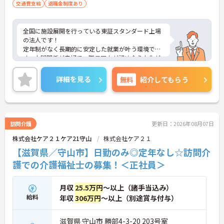
交通費支給
退職金制度あり
全国に施設展開を行っている東証スタンダード上場
の法人です！
定年制がなく長期的に安定した就業が叶う環境で
す。人間関係が良好で、職員同士が認め合う文化が
根付いています。
ご興味のある方には、面接対策ポイントなど、さら
詳細を見る
無料
紹介してもらう
に詳細をご案内しますのでお気軽にご相談くださ
い！
訪問介護
更新日：2026年08月07日
株式会社ケア２１ケア21守山
株式会社ケア２１
【滋賀県／守山市】日勤のみ◎定年なし☆訪問介
護での介護福祉士の募集！＜正社員＞
月収
25.5万円
～以上（諸手当込み）
給料
年収
306万円
～以上（別途賞与付与）
滋賀県 守山市 勝部4-3-20 203号室