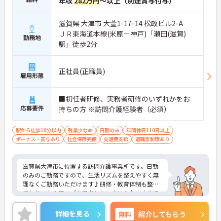
年収
282万円
～以上（別途賞与付与）
滋賀県 大津市 大萱1-17-14 松政ビル2-A
ＪＲ東海道本線(米原－神戸)「瀬田(滋賀)
勤務地
駅」徒歩2分
正社員(正職員)
雇用形態
■初任者研修、実務者研修のいずれかをお
応募要件
持ちの方 ※訪問介護経験者（必須）
駅から徒歩10分以内
残業少なめ
日勤のみ
年間休日110日以上
ボーナス・賞与あり
社会保険完備
交通費支給
退職金制度あり
滋賀県大津市に位置する訪問介護事業所です。日勤
のみのご勤務ですので、生活リズムを整えやすく無
理なくご勤務いただけます♪研修・教育体制も整っ
ておりスキルアップを目指したい方にもおすすめで
す。
ご興味をお持ちの方には詳細の情報や面接のポイン
詳細を見る
無料
紹介してもらう
トをお伝えしますのでお気軽にお問い合わせくださ