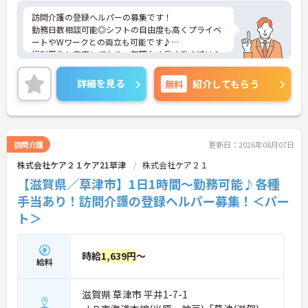
訪問介護の登録ヘルパーの募集です！
勤務日数相談可能◎シフトの自由度も高くプライベ
ートやWワークとの両立も可能です♪
福利厚生も充実しており、無理なく長く働き続けら
れる職場です。
ご興味のある方には、面接対策ポイントなどさらに
詳細を見る
無料
紹介してもらう
詳細をお話いたしますので、お気軽にご相談くださ
い。
訪問介護
更新日：2026年08月07日
株式会社ケア２１ケア21草津
株式会社ケア２１
【滋賀県／草津市】1日1時間～勤務可能♪各種
手当あり！訪問介護の登録ヘルパー募集！＜パー
ト＞
時給
1,639円
～
給料
滋賀県 草津市 平井1-7-1