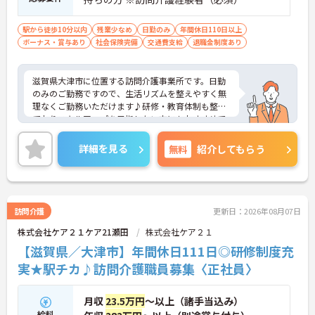
駅から徒歩10分以内
残業少なめ
日勤のみ
年間休日110日以上
ボーナス・賞与あり
社会保険完備
交通費支給
退職金制度あり
滋賀県大津市に位置する訪問介護事業所です。日勤
のみのご勤務ですので、生活リズムを整えやすく無
理なくご勤務いただけます♪研修・教育体制も整っ
ておりスキルアップを目指したい方にもおすすめで
す。
ご興味をお持ちの方には詳細の情報や面接のポイン
詳細を見る
無料
紹介してもらう
トをお伝えしますのでお気軽にお問い合わせくださ
いませ。
訪問介護
更新日：2026年08月07日
株式会社ケア２１ケア21瀬田
株式会社ケア２１
【滋賀県／大津市】年間休日111日◎研修制度充
実★駅チカ♪訪問介護職員募集〈正社員〉
月収
23.5万円
～以上（諸手当込み）
給料