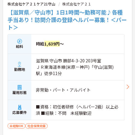
株式会社ケア２１ケア21守山
株式会社ケア２１
【滋賀県／守山市】1日1時間～勤務可能♪各種
手当あり！訪問介護の登録ヘルパー募集！＜パー
ト＞
時給
1,639円
～
給料
滋賀県 守山市 勝部4-3-20 203号室
ＪＲ東海道本線(米原－神戸)「守山(滋賀)
勤務地
駅」徒歩11分
非常勤・パート・アルバイト
雇用形態
■資格：初任者研修（ヘルパー2級）以上必
応募要件
須 ■経験：不問 未経験歓迎
未経験OK
社会保険完備