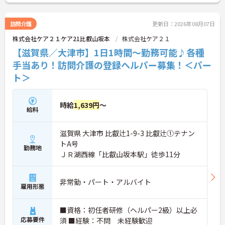
さい！
訪問介護
更新日：2026年08月07日
株式会社ケア２１ケア21比叡山坂本
株式会社ケア２１
【滋賀県／大津市】1日1時間～勤務可能♪各種
手当あり！訪問介護の登録ヘルパー募集！＜パー
ト＞
時給
1,639円
～
給料
滋賀県 大津市 比叡辻1-9-3 比叡辻①テナン
トA号
勤務地
ＪＲ湖西線「比叡山坂本駅」徒歩11分
非常勤・パート・アルバイト
雇用形態
■資格：初任者研修（ヘルパー2級）以上必
応募要件
須 ■経験：不問 未経験歓迎