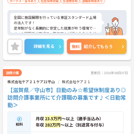
ボーナス・賞与あり
社会保険完備
交通費支給
退職金制度あり
全国に施設展開を行っている東証スタンダード上場
の法人です！
定年制がなく長期的に安定した就業が叶う環境で
す。人間関係が良好で、職員同士が認め合う文化が
根付いています。
ご興味のある方には、面接対策ポイントなど、さら
詳細を見る
無料
紹介してもらう
に詳細をご案内しますのでお気軽にご相談くださ
い！
訪問介護
更新日：2026年08月07日
株式会社ケア２１ケア21守山
株式会社ケア２１
【滋賀県／守山市】日勤のみ☆希望休制度あり◎
訪問介護事業所にて介護職の募集です♪＜日勤常
勤＞
月収
23.5万円
～以上（諸手当込み）
給料
年収
282万円
～以上（別途賞与付与）