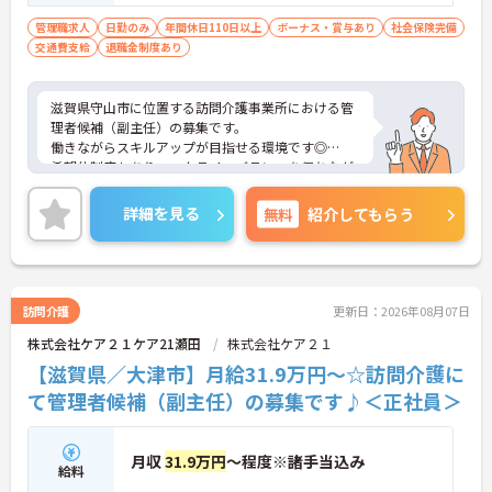
管理職求人
日勤のみ
年間休日110日以上
ボーナス・賞与あり
社会保険完備
交通費支給
退職金制度あり
滋賀県守山市に位置する訪問介護事業所における管
理者候補（副主任）の募集です。
働きながらスキルアップが目指せる環境です◎
希望休制度もありワークライフバランスを保ちなが
らご勤務いただけます☆
ご興味のある方には、面接対策ポイントなど、さら
詳細を見る
無料
紹介してもらう
に詳細をお話しいたしますのでお気軽にご相談くだ
さい！
訪問介護
更新日：2026年08月07日
株式会社ケア２１ケア21瀬田
株式会社ケア２１
【滋賀県／大津市】月給31.9万円～☆訪問介護に
て管理者候補（副主任）の募集です♪＜正社員＞
月収
31.9万円
～程度※諸手当込み
給料