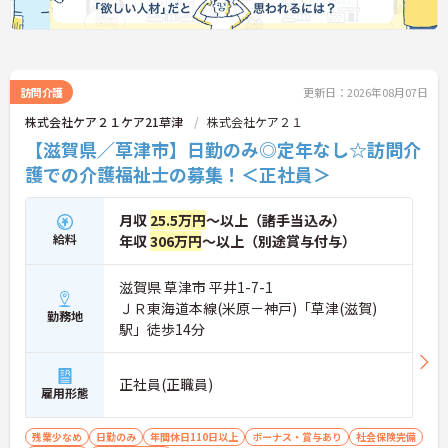
訪問介護
更新日：2026年08月07日
株式会社ケア２１ケア21草津
株式会社ケア２１
【滋賀県／草津市】日勤のみ◎定年なし☆訪問介
護での介護福祉士の募集！＜正社員＞
月収
25.5万円
～以上（諸手当込み）
給料
年収
306万円
～以上（別途賞与付与）
滋賀県 草津市 平井1-7-1
ＪＲ東海道本線(米原－神戸)「草津(滋賀)
勤務地
駅」徒歩14分
正社員(正職員)
雇用形態
残業少なめ
日勤のみ
年間休日110日以上
ボーナス・賞与あり
社会保険完備