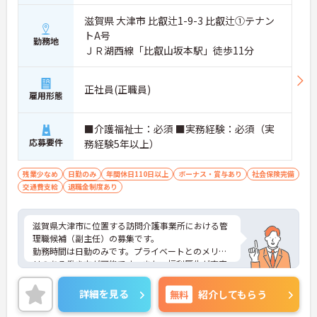
滋賀県 大津市 比叡辻1-9-3 比叡辻①テナン
トA号
勤務地
ＪＲ湖西線「比叡山坂本駅」徒歩11分
正社員(正職員)
雇用形態
■介護福祉士：必須 ■実務経験：必須（実
応募要件
務経験5年以上）
残業少なめ
日勤のみ
年間休日110日以上
ボーナス・賞与あり
社会保険完備
交通費支給
退職金制度あり
滋賀県大津市に位置する訪問介護事業所における管
理職候補（副主任）の募集です。
勤務時間は日勤のみです。プライベートとのメリハ
リのある働き方が可能です。また、福利厚生が充実
しています。働きやすい環境が整っており、安心し
て長くご勤務いただけます。
詳細を見る
無料
紹介してもらう
ご興味のある方には、面接対策ポイントなど、さら
に詳細をご案内しますのでお気軽にご相談くださ