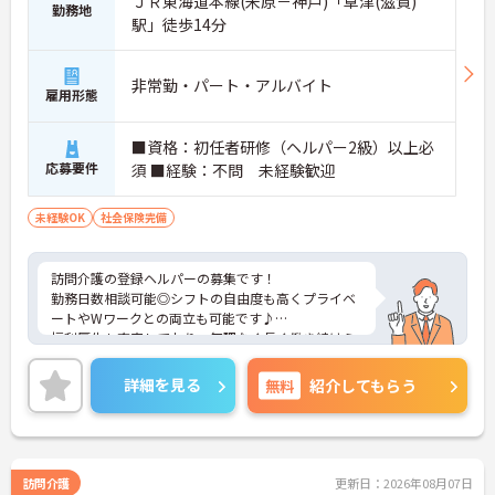
ＪＲ東海道本線(米原－神戸)「草津(滋賀)
勤務地
駅」徒歩14分
非常勤・パート・アルバイト
雇用形態
■資格：初任者研修（ヘルパー2級）以上必
応募要件
須 ■経験：不問 未経験歓迎
未経験OK
社会保険完備
訪問介護の登録ヘルパーの募集です！
勤務日数相談可能◎シフトの自由度も高くプライベ
ートやWワークとの両立も可能です♪
福利厚生も充実しており、無理なく長く働き続けら
れる職場です。
ご興味のある方には、面接対策ポイントなどさらに
詳細を見る
無料
紹介してもらう
詳細をお話いたしますので、お気軽にご相談くださ
い。
訪問介護
更新日：2026年08月07日