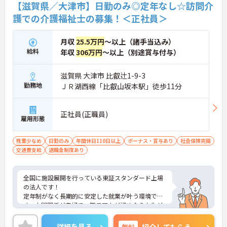
【滋賀県／大津市】日勤のみ◎定年なし☆訪問介
護での介護福祉士の募集！＜正社員＞
月収
25.5万円
～以上（諸手当込み）
給料
年収
306万円
～以上（別途賞与付与）
滋賀県 大津市 比叡辻1-9-3
勤務地
ＪＲ湖西線「比叡山坂本駅」徒歩11分
正社員(正職員)
雇用形態
残業少なめ
日勤のみ
年間休日110日以上
ボーナス・賞与あり
社会保険完備
交通費支給
退職金制度あり
全国に施設展開を行っている東証スタンダード上場
の法人です！
定年制がなく長期的に安定した就業が叶う環境で
す。人間関係が良好で、職員同士が認め合う文化が
根付いています。
ご興味のある方には、面接対策ポイントなど、さら
詳細を見る
無料