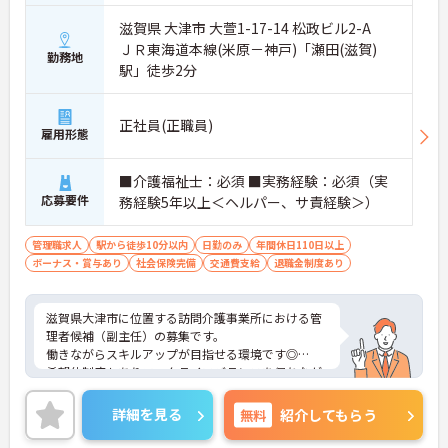
滋賀県 大津市 大萱1-17-14 松政ビル2-A
ＪＲ東海道本線(米原－神戸)「瀬田(滋賀)
勤務地
駅」徒歩2分
正社員(正職員)
雇用形態
■介護福祉士：必須 ■実務経験：必須（実
応募要件
務経験5年以上＜ヘルパー、サ責経験＞）
管理職求人
駅から徒歩10分以内
日勤のみ
年間休日110日以上
ボーナス・賞与あり
社会保険完備
交通費支給
退職金制度あり
滋賀県大津市に位置する訪問介護事業所における管
理者候補（副主任）の募集です。
働きながらスキルアップが目指せる環境です◎
希望休制度もありワークライフバランスを保ちなが
らご勤務いただけます☆
ご興味のある方には、面接対策ポイントなど、さら
詳細を見る
無料
紹介してもらう
に詳細をお話しいたしますのでお気軽にご相談くだ
さい！