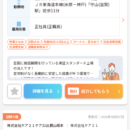
ＪＲ東海道本線(米原－神戸)「守山(滋賀)
勤務地
駅」徒歩11分
正社員(正職員)
雇用形態
残業少なめ
日勤のみ
年間休日110日以上
ボーナス・賞与あり
社会保険完備
交通費支給
退職金制度あり
全国に施設展開を行っている東証スタンダード上場
の法人です！
定年制がなく長期的に安定した就業が叶う環境で
す。人間関係が良好で、職員同士が認め合う文化が
根付いています。
ご興味のある方には、面接対策ポイントなど、さら
詳細を見る
無料
紹介してもらう
に詳細をご案内しますのでお気軽にご相談くださ
い！
訪問介護
更新日：2026年08月07日
株式会社ケア２１ケア21比叡山坂本
株式会社ケア２１