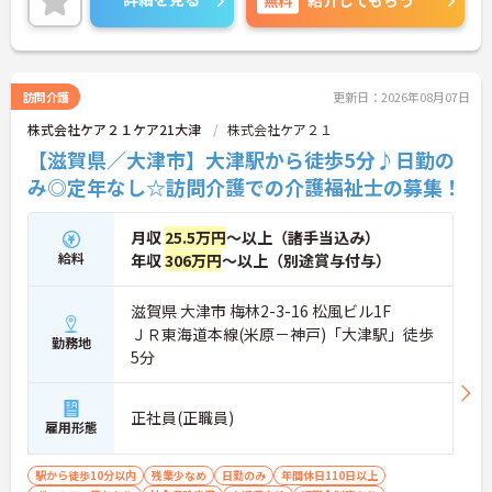
紹介してもらう
に詳細をご案内しますのでお気軽にご相談くださ
い！
訪問介護
更新日：2026年08月07日
株式会社ケア２１ケア21大津
株式会社ケア２１
【滋賀県／大津市】大津駅から徒歩5分♪日勤の
み◎定年なし☆訪問介護での介護福祉士の募集！
月収
25.5万円
～以上（諸手当込み）
給料
年収
306万円
～以上（別途賞与付与）
滋賀県 大津市 梅林2-3-16 松風ビル1F
ＪＲ東海道本線(米原－神戸)「大津駅」徒歩
勤務地
5分
正社員(正職員)
雇用形態
駅から徒歩10分以内
残業少なめ
日勤のみ
年間休日110日以上