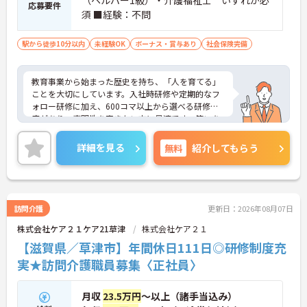
応募要件
須 ■経験：不問
駅から徒歩10分以内
未経験OK
ボーナス・賞与あり
社会保険完備
教育事業から始まった歴史を持ち、「人を育てる」
ことを大切にしています。入社時研修や定期的なフ
ォロー研修に加え、600コマ以上から選べる研修制
度があり、専門性を磨きたい方に最適です。笑いを
大切にし、互いに褒めあう社風が根付いているた
め、新人の方もすぐに馴染める温かい職場です。週1
詳細を見る
無料
紹介してもらう
日・1日1時間から勤務可能で、ご自身のペースで働
けます。ご興味のある方には、面接対策ポイントな
ど、さらに詳細をお話しいたしますのでお気軽にご
相談ください！
訪問介護
更新日：2026年08月07日
株式会社ケア２１ケア21草津
株式会社ケア２１
【滋賀県／草津市】年間休日111日◎研修制度充
実★訪問介護職員募集〈正社員〉
月収
23.5万円
～以上（諸手当込み）