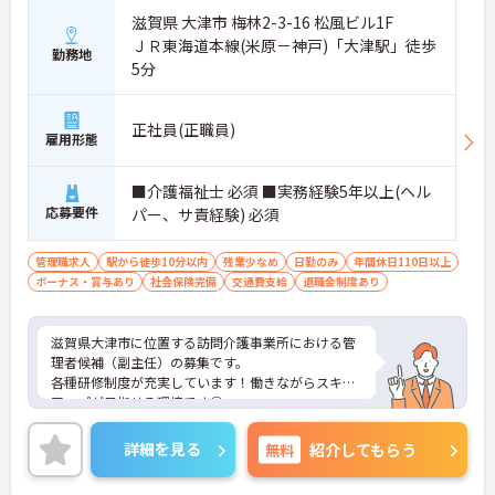
滋賀県 大津市 梅林2-3-16 松風ビル1F
ＪＲ東海道本線(米原－神戸)「大津駅」徒歩
勤務地
5分
正社員(正職員)
雇用形態
■介護福祉士 必須 ■実務経験5年以上(ヘル
応募要件
パー、サ責経験) 必須
管理職求人
駅から徒歩10分以内
残業少なめ
日勤のみ
年間休日110日以上
ボーナス・賞与あり
社会保険完備
交通費支給
退職金制度あり
滋賀県大津市に位置する訪問介護事業所における管
理者候補（副主任）の募集です。
各種研修制度が充実しています！働きながらスキル
アップが目指せる環境です◎
残業は月平均10時間程度です。ワークライフバラン
スを保ちながらご勤務いただけます☆
詳細を見る
無料
紹介してもらう
ご興味のある方には、面接対策ポイントなど、さら
に詳細をお話しいたしますのでお気軽にご相談くだ