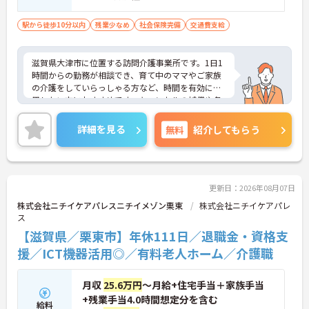
駅から徒歩10分以内
残業少なめ
社会保険完備
交通費支給
滋賀県大津市に位置する訪問介護事業所です。1日1
時間からの勤務が相談でき、育て中のママやご家族
の介護をしていらっしゃる方など、時間を有効に活
用したい方におすすめです。キャンセルの補償や各
種手当も充実、土、日、祝は、時給100円UPと魅力
もいっぱいです。ご興味のある方には、面接対策ポ
詳細を見る
無料
紹介してもらう
イントなど、さらに詳細をお話しいたしますのでお
気軽にご相談ください！
更新日：2026年08月07日
株式会社ニチイケアパレスニチイメゾン栗東
株式会社ニチイケアパレ
ス
【滋賀県／栗東市】年休111日／退職金・資格支
援／ICT機器活用◎／有料老人ホーム／介護職
月収
25.6万円
～月給+住宅手当＋家族手当
+残業手当4.0時間想定分を含む
給料